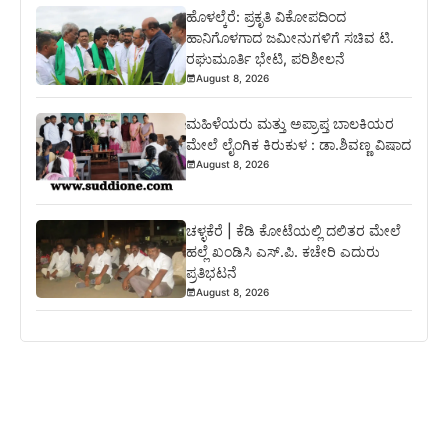
ಹೊಳಲ್ಕೆರೆ: ಪ್ರಕೃತಿ ವಿಕೋಪದಿಂದ
ಹಾನಿಗೊಳಗಾದ ಜಮೀನುಗಳಿಗೆ ಸಚಿವ ಟಿ.
ರಘುಮೂರ್ತಿ ಭೇಟಿ, ಪರಿಶೀಲನೆ
August 8, 2026
ಮಹಿಳೆಯರು ಮತ್ತು ಅಪ್ರಾಪ್ತ ಬಾಲಕಿಯರ
ಮೇಲೆ ಲೈಂಗಿಕ ಕಿರುಕುಳ : ಡಾ.ಶಿವಣ್ಣ ವಿಷಾದ
August 8, 2026
ಚಳ್ಳಕೆರೆ | ಕೆಡಿ ಕೋಟೆಯಲ್ಲಿ ದಲಿತರ ಮೇಲೆ
ಹಲ್ಲೆ ಖಂಡಿಸಿ ಎಸ್.ಪಿ. ಕಚೇರಿ ಎದುರು
ಪ್ರತಿಭಟನೆ
August 8, 2026