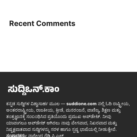
Recent Comments
ಕನ್ನಡ ಸುದ್ದಿಗಳ ವಿಶ್ವಾಸಾರ್ಹ ಮೂಲ —
suddione.com
ನಲ್ಲಿ ಓದಿ ರಾಷ್ಟ್ರೀಯ,
ಅಂತರರಾಷ್ಟ್ರೀಯ, ರಾಜಕೀಯ, ಕ್ರೀಡೆ, ಮನರಂಜನೆ, ವಾಣಿಜ್ಯ, ಶಿಕ್ಷಣ ಮತ್ತು
ತಂತ್ರಜ್ಞಾನಕ್ಕೆ ಸಂಬಂಧಿಸಿದ ಪ್ರತಿಯೊಂದು ಪ್ರಮುಖ ಅಪ್‌ಡೇಟ್. ನೀವು
ಯಾವಾಗಲೂ ಅಪ್‌ಡೇಟ್ ಆಗಿರಲು ನಾವು ವೇಗವಾದ, ನಿಖರವಾದ ಮತ್ತು
ನಿಷ್ಪಕ್ಷಪಾತವಾದ ಸುದ್ದಿಗಳನ್ನು ಸರಳ ಹಾಗೂ ಸ್ಪಷ್ಟ ಭಾಷೆಯಲ್ಲಿ ನೀಡುತ್ತೇವೆ.
ಸಂಪಾದಕರು:
ನಾಗೇಂದ್ರ ರೆಡ್ಡಿ ಪಿ.ಎಲ್