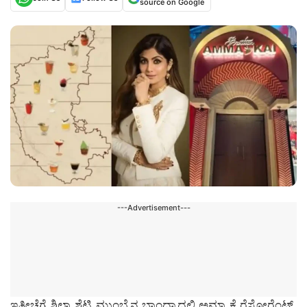
source on Google
---Advertisement---
ಇತ್ತೀಚೆಗೆ ಶಿಲ್ಪಾ ಶೆಟ್ಟಿ ಮುಂಬೈನ ಬಾಂದ್ರಾದಲ್ಲಿ ಅಮ್ಮಾ ಕೈ ರೆಸ್ಟೋರೆಂಟ್