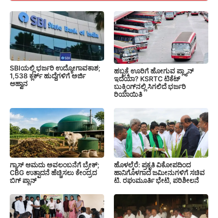
SBIಯಲ್ಲಿ ಭರ್ಜರಿ ಉದ್ಯೋಗಾವಕಾಶ;
ಹಬ್ಬಕ್ಕೆ ಊರಿಗೆ ಹೋಗುವ ಪ್ಲ್ಯಾನ್
1,538 ಕ್ಲರ್ಕ್ ಹುದ್ದೆಗಳಿಗೆ ಅರ್ಜಿ
ಇದೆಯಾ? KSRTC ಟಿಕೆಟ್
ಆಹ್ವಾನ
ಬುಕ್ಕಿಂಗ್‌ನಲ್ಲಿ ಸಿಗಲಿದೆ ಭರ್ಜರಿ
ರಿಯಾಯಿತಿ
ಗ್ಯಾಸ್ ಆಮದು ಅವಲಂಬನೆಗೆ ಬ್ರೇಕ್;
ಹೊಳಲ್ಕೆರೆ: ಪ್ರಕೃತಿ ವಿಕೋಪದಿಂದ
CBG ಉತ್ಪಾದನೆ ಹೆಚ್ಚಿಸಲು ಕೇಂದ್ರದ
ಹಾನಿಗೊಳಗಾದ ಜಮೀನುಗಳಿಗೆ ಸಚಿವ
ಬಿಗ್ ಪ್ಲಾನ್
ಟಿ. ರಘುಮೂರ್ತಿ ಭೇಟಿ, ಪರಿಶೀಲನೆ