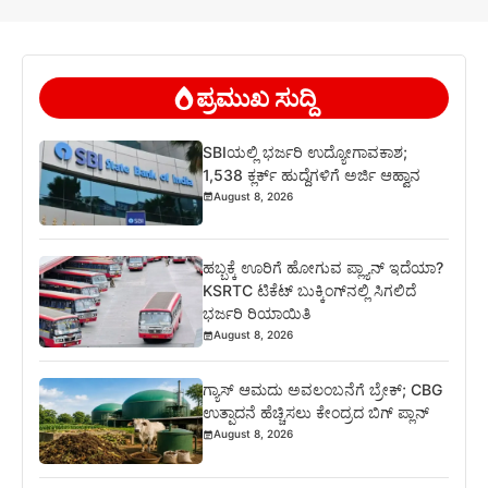
ಪ್ರಮುಖ ಸುದ್ದಿ
SBIಯಲ್ಲಿ ಭರ್ಜರಿ ಉದ್ಯೋಗಾವಕಾಶ;
1,538 ಕ್ಲರ್ಕ್ ಹುದ್ದೆಗಳಿಗೆ ಅರ್ಜಿ ಆಹ್ವಾನ
August 8, 2026
ಹಬ್ಬಕ್ಕೆ ಊರಿಗೆ ಹೋಗುವ ಪ್ಲ್ಯಾನ್ ಇದೆಯಾ?
KSRTC ಟಿಕೆಟ್ ಬುಕ್ಕಿಂಗ್‌ನಲ್ಲಿ ಸಿಗಲಿದೆ
ಭರ್ಜರಿ ರಿಯಾಯಿತಿ
August 8, 2026
ಗ್ಯಾಸ್ ಆಮದು ಅವಲಂಬನೆಗೆ ಬ್ರೇಕ್; CBG
ಉತ್ಪಾದನೆ ಹೆಚ್ಚಿಸಲು ಕೇಂದ್ರದ ಬಿಗ್ ಪ್ಲಾನ್
August 8, 2026