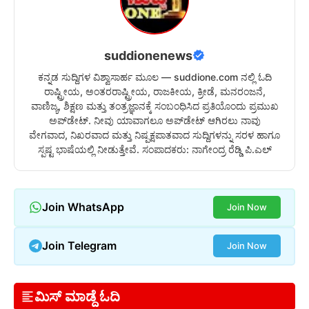
suddionenews
ಕನ್ನಡ ಸುದ್ದಿಗಳ ವಿಶ್ವಾಸಾರ್ಹ ಮೂಲ — suddione.com ನಲ್ಲಿ ಓದಿ
ರಾಷ್ಟ್ರೀಯ, ಅಂತರರಾಷ್ಟ್ರೀಯ, ರಾಜಕೀಯ, ಕ್ರೀಡೆ, ಮನರಂಜನೆ,
ವಾಣಿಜ್ಯ, ಶಿಕ್ಷಣ ಮತ್ತು ತಂತ್ರಜ್ಞಾನಕ್ಕೆ ಸಂಬಂಧಿಸಿದ ಪ್ರತಿಯೊಂದು ಪ್ರಮುಖ
ಅಪ್‌ಡೇಟ್. ನೀವು ಯಾವಾಗಲೂ ಅಪ್‌ಡೇಟ್ ಆಗಿರಲು ನಾವು
ವೇಗವಾದ, ನಿಖರವಾದ ಮತ್ತು ನಿಷ್ಪಕ್ಷಪಾತವಾದ ಸುದ್ದಿಗಳನ್ನು ಸರಳ ಹಾಗೂ
ಸ್ಪಷ್ಟ ಭಾಷೆಯಲ್ಲಿ ನೀಡುತ್ತೇವೆ. ಸಂಪಾದಕರು: ನಾಗೇಂದ್ರ ರೆಡ್ಡಿ ಪಿ.ಎಲ್
Join WhatsApp
Join Now
Join Telegram
Join Now
ಮಿಸ್ ಮಾಡ್ದೆ ಓದಿ