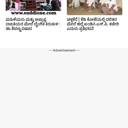
ಚಳ್ಳಕೆರೆ | ಕೆಡಿ ಕೋಟೆಯಲ್ಲಿ ದಲಿತರ
ಮಹಿಳೆಯರು ಮತ್ತು ಅಪ್ರಾಪ್ತ
ಮೇಲೆ ಹಲ್ಲೆ ಖಂಡಿಸಿ ಎಸ್.ಪಿ. ಕಚೇರಿ
ಬಾಲಕಿಯರ ಮೇಲೆ ಲೈಂಗಿಕ ಕಿರುಕುಳ :
ಎದುರು ಪ್ರತಿಭಟನೆ
ಡಾ.ಶಿವಣ್ಣ ವಿಷಾದ
---Advertisement---