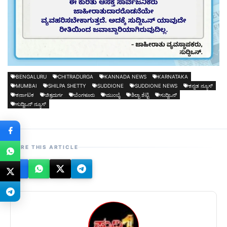
BENGALURU
CHITRADURGA
KANNADA NEWS
KARNATAKA
MUMBAI
SHILPA SHETTY
SUDDIONE
SUDDIONE NEWS
ಕನ್ನಡ ನ್ಯೂಸ್
ಕರ್ನಾಟಕ
ಚಿತ್ರದುರ್ಗ
ಬೆಂಗಳೂರು
ಮುಂಬೈ
ಶಿಲ್ಪಾ ಶೆಟ್ಟಿ
ಸುದ್ದಿಒನ್
ಸುದ್ದಿಒನ್ ನ್ಯೂಸ್
SHARE THIS ARTICLE