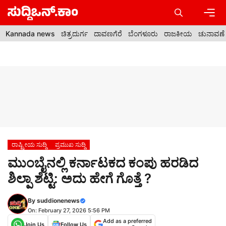
Skip
to
content
Men
Kannada news
ಚಿತ್ರದುರ್ಗ
ದಾವಣಗೆರೆ
ಬೆಂಗಳೂರು
ರಾಜಕೀಯ
ಚುನಾವಣೆ
ರಾಷ್ಟ್ರೀಯ ಸುದ್ದಿ
ಪ್ರಮುಖ ಸುದ್ದಿ
ಮುಂಬೈನಲ್ಲಿ ಕರ್ನಾಟಕದ ಕಂಪು ಹರಡಿದ
ಶಿಲ್ಪಾ ಶೆಟ್ಟಿ: ಅದು ಹೇಗೆ ಗೊತ್ತೆ ?
By
suddionenews
On: February 27, 2026 5:56 PM
Add as a preferred
Join Us
Follow Us