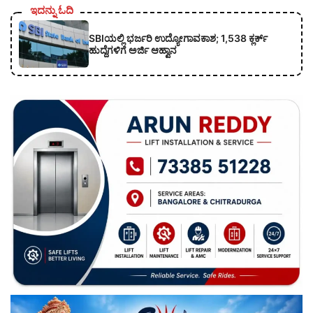
ಇದನ್ನು ಓದಿ
SBIಯಲ್ಲಿ ಭರ್ಜರಿ ಉದ್ಯೋಗಾವಕಾಶ; 1,538 ಕ್ಲರ್ಕ್
ಹುದ್ದೆಗಳಿಗೆ ಅರ್ಜಿ ಆಹ್ವಾನ