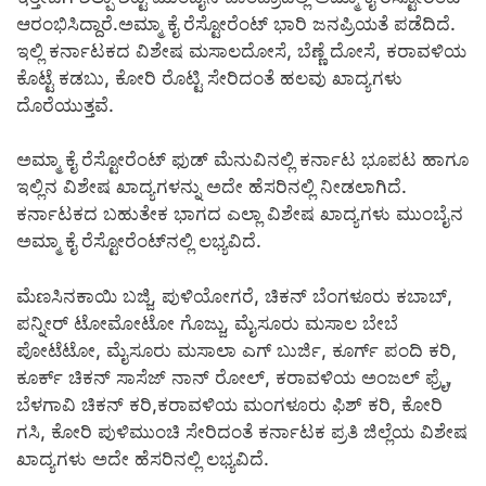
ಆರಂಭಿಸಿದ್ದಾರೆ.ಅಮ್ಮಾ ಕೈ ರೆಸ್ಟೋರೆಂಟ್ ಭಾರಿ ಜನಪ್ರಿಯತೆ ಪಡೆದಿದೆ.
ಇಲ್ಲಿ ಕರ್ನಾಟಕದ ವಿಶೇಷ ಮಸಾಲದೋಸೆ, ಬೆಣ್ಣೆ ದೋಸೆ, ಕರಾವಳಿಯ
ಕೊಟ್ಟೆ ಕಡಬು, ಕೋರಿ ರೊಟ್ಟಿ ಸೇರಿದಂತೆ ಹಲವು ಖಾದ್ಯಗಳು
ದೊರೆಯುತ್ತವೆ.
ಅಮ್ಮಾ ಕೈ ರೆಸ್ಟೋರೆಂಟ್ ಫುಡ್ ಮೆನುವಿನಲ್ಲಿ ಕರ್ನಾಟ ಭೂಪಟ ಹಾಗೂ
ಇಲ್ಲಿನ ವಿಶೇಷ ಖಾದ್ಯಗಳನ್ನು ಅದೇ ಹೆಸರಿನಲ್ಲಿ ನೀಡಲಾಗಿದೆ.
ಕರ್ನಾಟಕದ ಬಹುತೇಕ ಭಾಗದ ಎಲ್ಲಾ ವಿಶೇಷ ಖಾದ್ಯಗಳು ಮುಂಬೈನ
ಅಮ್ಮಾ ಕೈ ರೆಸ್ಟೋರೆಂಟ್‌ನಲ್ಲಿ ಲಭ್ಯವಿದೆ.
ಮೆಣಸಿನಕಾಯಿ ಬಜ್ಜಿ, ಪುಳಿಯೋಗರೆ, ಚಿಕನ್ ಬೆಂಗಳೂರು ಕಬಾಬ್,
ಪನ್ನೀರ್ ಟೋಮೋಟೋ ಗೊಜ್ಜು, ಮೈಸೂರು ಮಸಾಲ ಬೇಬೆ
ಪೋಟೆಟೋ, ಮೈಸೂರು ಮಸಾಲಾ ಎಗ್ ಬುರ್ಜಿ, ಕೂರ್ಗ್ ಪಂದಿ ಕರಿ,
ಕೂರ್ಕ್ ಚಿಕನ್ ಸಾಸೆಜ್ ನಾನ್ ರೋಲ್, ಕರಾವಳಿಯ ಅಂಜಲ್ ಫ್ರೈ,
ಬೆಳಗಾವಿ ಚಿಕನ್ ಕರಿ,ಕರಾವಳಿಯ ಮಂಗಳೂರು ಫಿಶ್ ಕರಿ, ಕೋರಿ
ಗಸಿ, ಕೋರಿ ಪುಳಿಮುಂಚಿ ಸೇರಿದಂತೆ ಕರ್ನಾಟಕ ಪ್ರತಿ ಜಿಲ್ಲೆಯ ವಿಶೇಷ
ಖಾದ್ಯಗಳು ಅದೇ ಹೆಸರಿನಲ್ಲಿ ಲಭ್ಯವಿದೆ.