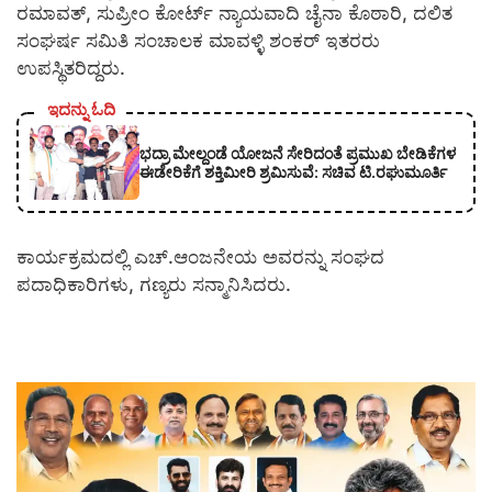
ರಮಾವತ್, ಸುಪ್ರೀಂ ಕೋರ್ಟ್ ನ್ಯಾಯವಾದಿ ಚೈನಾ ಕೊಠಾರಿ, ದಲಿತ
ಸಂಘರ್ಷ ಸಮಿತಿ ಸಂಚಾಲಕ ಮಾವಳ್ಳಿ ಶಂಕರ್ ಇತರರು
ಉಪಸ್ಥಿತರಿದ್ದರು.
ಇದನ್ನು ಓದಿ
ಭದ್ರಾ ಮೇಲ್ದಂಡೆ ಯೋಜನೆ ಸೇರಿದಂತೆ ಪ್ರಮುಖ ಬೇಡಿಕೆಗಳ
ಈಡೇರಿಕೆಗೆ ಶಕ್ತಿಮೀರಿ ಶ್ರಮಿಸುವೆ: ಸಚಿವ ಟಿ.ರಘುಮೂರ್ತಿ
ಕಾರ್ಯಕ್ರಮದಲ್ಲಿ ಎಚ್.ಆಂಜನೇಯ ಅವರನ್ನು ಸಂಘದ
ಪದಾಧಿಕಾರಿಗಳು, ಗಣ್ಯರು ಸನ್ಮಾನಿಸಿದರು.