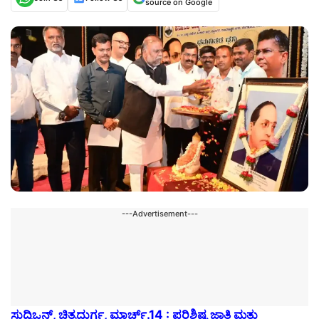
source on Google
---Advertisement---
ಸುದ್ದಿಒನ್,
ಚಿತ್ರದುರ್ಗ, ಮಾರ್ಚ್.14 : ಪರಿಶಿಷ್ಟ ಜಾತಿ ಮತ್ತು