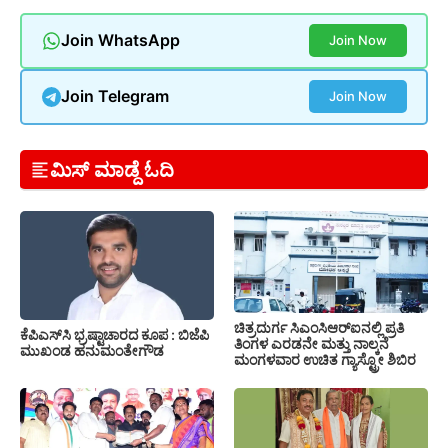
Join WhatsApp
Join Now
Join Telegram
Join Now
ಮಿಸ್ ಮಾಡ್ದೆ ಓದಿ
ಚಿತ್ರದುರ್ಗ ಸಿಎಂಸಿಆರ್‍ಐನಲ್ಲಿ ಪ್ರತಿ
ಕೆಪಿಎಸ್‍ಸಿ ಭ್ರಷ್ಟಾಚಾರದ ಕೂಪ : ಬಿಜೆಪಿ
ತಿಂಗಳ ಎರಡನೇ ಮತ್ತು ನಾಲ್ಕನೆ
ಮುಖಂಡ ಹನುಮಂತೇಗೌಡ
ಮಂಗಳವಾರ ಉಚಿತ ಗ್ಯಾಸ್ಟ್ರೋ ಶಿಬಿರ