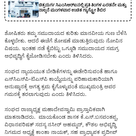
ಚಿತ್ರದುರ್ಗ ಸಿಎಂಸಿಆರ್‍ಐನಲ್ಲಿ ಪ್ರತಿ ತಿಂಗಳ ಎರಡನೇ ಮತ್ತು
ನಾಲ್ಕನೆ ಮಂಗಳವಾರ ಉಚಿತ ಗ್ಯಾಸ್ಟ್ರೋ ಶಿಬಿರ
ಶೋಷಿತರು ತಮ್ಮ ಸಮುದಾಯದ ಕುರಿತು ಮಾನವೀಯ ಗುಣ ಬೆಳೆಸಿ
ಕೊಳ್ಳಬೇಕು. ಆದರೆ ಈಚೆಗೆ ಶೋಷಣೆ ಮಾಡುತ್ತಿರುವುದು ನೋವಿನ
ವಿಷಯ. ಇಂತಹ ನಡೆ ಕೈಬಿಟ್ಟು ಒಗ್ಗೂಡಿ ಸಮುದಾಯದ ಸಮಗ್ರ
ಅಭಿವೃದ್ಧಿಗೆ ಕೈಜೋಡಿಸಬೇಕು ಎಂದು ತಿಳಿಸಿದರು.
ಸಂಘದ ನ್ಯಾಯಯುತ ಬೇಡಿಕೆಗಳನ್ನು ಈಡೇರಿಸುವಂತೆ ಹಾಗೂ
ಎಸ್‌ಸಿಎಸ್‌ಪಿ-ಟಿಎಸ್‌ಪಿ ಕಾಯ್ದೆಯನ್ನು ಪರಿಣಾಮಕಾರಿಯಾಗಿ
ಅನುಷ್ಠಾನಕ್ಕೆ ಅಗತ್ಯ ಕ್ರಮ ಕೈಗೊಳ್ಳುವಂತೆ ಮುಖ್ಯಮಂತ್ರಿ ಅವರ
ಗಮನಕ್ಕೆ ತರಲಾಗುವುದು ಎಂದು ತಿಳಿಸಿದರು.
ಸಂಘದ ರಾಜ್ಯಾಧ್ಯಕ್ಷ ಮಹಾದೇವಸ್ವಾಮಿ ಪ್ರಾಸ್ತಾವಿಕವಾಗಿ
ಮಾತನಾಡಿದರು. ಮಾಯಕೊಂಡ ಶಾಸಕ ಕೆ.ಎಸ್.ಬಸವಂತಪ್ಪ,
ವಿಧಾನಪರಿಷತ್ ಸದಸ್ಯ ನಸೀರ್ ಅಹಮ್ಮದ್, ಕೌಶಲ ಅಭಿವೃದ್ಧಿ
ನಿಗಮದ ಅಧ್ಯಕ್ಷೆ ಕಾಂತಾ ನಾಯಕ್, ಸಹ ಪ್ರಾಧ್ಯಾಪಕ ಪ್ರದೀಪ್