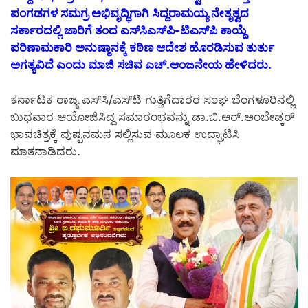
ಪಂಗಡಗಳ ಸಮಗ್ರ ಅಭಿವೃದ್ಧಿಗಾಗಿ ಸಿದ್ದರಾಮಯ್ಯ ನೇತೃತ್ವದ
ಸರ್ಕಾರದಲ್ಲಿ ಜಾರಿಗೆ ತಂದ ಎಸ್‌ಸಿಎಸ್‌ಪಿ-ಟಿಎಸ್‌ಪಿ ಕಾಯ್ದೆ
ಪರಿಣಾಮಕಾರಿ ಅನುಷ್ಠಾನಕ್ಕೆ ಕಠಿಣ ಆದೇಶ ಹೊರಡಿಸುವ ತುರ್ತು
ಅಗತ್ಯವಿದೆ ಎಂದು ಮಾಜಿ ಸಚಿವ ಎಚ್.ಆಂಜನೇಯ ಹೇಳಿದರು.
ಕರ್ನಾಟಕ ರಾಜ್ಯ ಎಸ್‌ಸಿ/ಎಸ್‌ಟಿ ಗುತ್ತಿಗೆದಾರರ ಸಂಘ ಬೆಂಗಳೂರಿನಲ್ಲಿ
ಬುಧವಾರ ಆಯೋಜಿಸಿದ್ದ ಸಮಾರಂಭವನ್ನು ಡಾ.ಬಿ.ಆರ್.ಅಂಬೇಡ್ಕರ್
ಭಾವಚಿತ್ರಕ್ಕೆ ಪುಷ್ಪನಮನ ಸಲ್ಲಿಸುವ ಮೂಲಕ ಉದ್ಘಾಟಿಸಿ
ಮಾತನಾಡಿದರು.