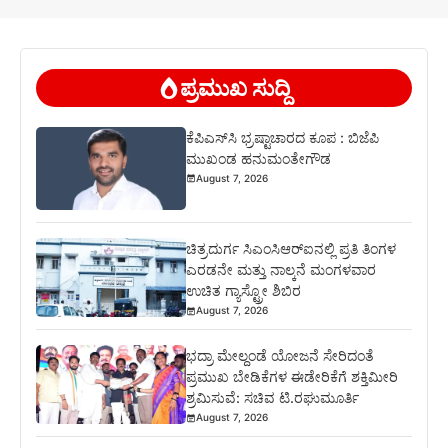
ಪ್ರಮುಖ ಸುದ್ದಿ
ಕೆಪಿಎಸ್‍ಸಿ ಭ್ರಷ್ಟಾಚಾರದ ಕೂಪ : ಬಿಜೆಪಿ
ಮುಖಂಡ ಹನುಮಂತೇಗೌಡ
August 7, 2026
ಚಿತ್ರದುರ್ಗ ಸಿಎಂಸಿಆರ್‍ಐನಲ್ಲಿ ಪ್ರತಿ ತಿಂಗಳ
ಎರಡನೇ ಮತ್ತು ನಾಲ್ಕನೆ ಮಂಗಳವಾರ
ಉಚಿತ ಗ್ಯಾಸ್ಟ್ರೋ ಶಿಬಿರ
August 7, 2026
ಭದ್ರಾ ಮೇಲ್ದಂಡೆ ಯೋಜನೆ ಸೇರಿದಂತೆ
ಪ್ರಮುಖ ಬೇಡಿಕೆಗಳ ಈಡೇರಿಕೆಗೆ ಶಕ್ತಿಮೀರಿ
ಶ್ರಮಿಸುವೆ: ಸಚಿವ ಟಿ.ರಘುಮೂರ್ತಿ
August 7, 2026