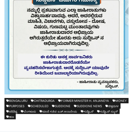
BENGALURU
CHITRADURGA
FORMER MINISTER H. ANJANEYA
MONEY
PURPOSES
SCHEDULED
SUDDIONE
SUDDIONE NEWS
ಚಿತ್ರದುರ್ಗ
ಪರಿಶಿಷ್ಟ
ಬೆಂಗಳೂರು
ಮಾಜಿ ಸಚಿವ ಎಚ್.ಆಂಜನೇಯ
ಸುದ್ದಿಒನ್
ಸುದ್ದಿಒನ್ ನ್ಯೂಸ್
ಹಣ