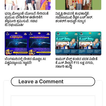
ಭದ್ರಾ ಮೇಲ್ದಂಡೆ ಯೋಜನೆ ಸೇರಿದಂತೆ
ನಿವೃತ್ತಿ ಜೀವನಕ್ಕೆ ಶುಭಹಾರೈಕೆ:
ಪ್ರಮುಖ ಬೇಡಿಕೆಗಳ ಈಡೇರಿಕೆಗೆ
ಸಮಾಜಮುಖಿ ಶಿಕ್ಷಕ ಎಚ್.ಆರ್.
ಶಕ್ತಿಮೀರಿ ಶ್ರಮಿಸುವೆ: ಸಚಿವ
ಶಂಕರ್‌ಗೆ ಅದ್ಧೂರಿ ಸನ್ಮಾನ
ಟಿ.ರಘುಮೂರ್ತಿ
ಬೆಂಗಳೂರಿನಲ್ಲಿ ದೇಶದ ಚೊಚ್ಚಲ AI
ಕಾಮನ್ ವೆಲ್ತ್ ಕಂಚಿನ ಪದಕ ವಿಜೇತೆ
ವಿಶ್ವವಿದ್ಯಾಲಯ ಸ್ಥಾಪನೆ!
ಕೆ.ಎಸ್.ಶಿಲ್ಪಾಗೆ ₹15 ಲಕ್ಷ ನಗದು,
ಸರ್ಕಾರಿ ಹುದ್ದೆ!
Leave a Comment
Comment