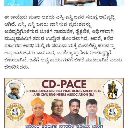
ಈ ಕಾಯ್ದೆಯ ಮೂಲ ಆಶಯ ಎಸ್ಸಿ-ಎಸ್ಟಿ ಜನರ ಸಮಗ್ರ ಅಭಿವೃದ್ಧಿ
ಆಗಿದೆ. ಎಸ್ಸಿ, ಎಸ್ಟಿ ಜನರು ವಾಸಿಸುವ ಪ್ರದೇಶವನ್ನು
ಅಭಿವೃದ್ಧಿಗೊಳಿಸುವ ಜೊತೆಗೆ ಸಾಮಾಜಿಕ, ಶೈಕ್ಷಣಿಕ, ಆರ್ಥಿಕವಾಗಿ
ಮುಖ್ಯವಾಹಿನಿಗೆ ತರುವ ಉದ್ದೇಶ ಹೊಂದಲಾಗಿದೆ. ಆದರೆ, ಕಳೆದ
ಸರ್ಕಾರದ ಅವಧಿಯಲ್ಲಿ ಈ ಸಮುದಾಯಕ್ಕೆ ಮೀಸಲಿಟ್ಟ ಹಣವನ್ನು
ಅನ್ಯ ಜಾತಿ ಜನರು ವಾಸಿಸುವ, ವಾಣೀಜ್ಯ ಪ್ರದೇಶದ ಅಭಿವೃದ್ಧಿಗೆ
ಬಳಸಲಾಗಿದೆ. ಜತೆಗೆ ಅನ್ಯ ಕಾರ್ಯಗಳಿಗೆ ಬಳಕೆ ಮಾಡಲಾಗಿದೆ ಎಂದು
ಬೇಸರಿಸಿದರು.