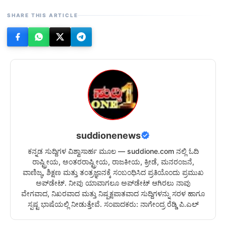
SHARE THIS ARTICLE
suddionenews
ಕನ್ನಡ ಸುದ್ದಿಗಳ ವಿಶ್ವಾಸಾರ್ಹ ಮೂಲ — suddione.com ನಲ್ಲಿ ಓದಿ
ರಾಷ್ಟ್ರೀಯ, ಅಂತರರಾಷ್ಟ್ರೀಯ, ರಾಜಕೀಯ, ಕ್ರೀಡೆ, ಮನರಂಜನೆ,
ವಾಣಿಜ್ಯ, ಶಿಕ್ಷಣ ಮತ್ತು ತಂತ್ರಜ್ಞಾನಕ್ಕೆ ಸಂಬಂಧಿಸಿದ ಪ್ರತಿಯೊಂದು ಪ್ರಮುಖ
ಅಪ್‌ಡೇಟ್. ನೀವು ಯಾವಾಗಲೂ ಅಪ್‌ಡೇಟ್ ಆಗಿರಲು ನಾವು
ವೇಗವಾದ, ನಿಖರವಾದ ಮತ್ತು ನಿಷ್ಪಕ್ಷಪಾತವಾದ ಸುದ್ದಿಗಳನ್ನು ಸರಳ ಹಾಗೂ
ಸ್ಪಷ್ಟ ಭಾಷೆಯಲ್ಲಿ ನೀಡುತ್ತೇವೆ. ಸಂಪಾದಕರು: ನಾಗೇಂದ್ರ ರೆಡ್ಡಿ ಪಿ.ಎಲ್