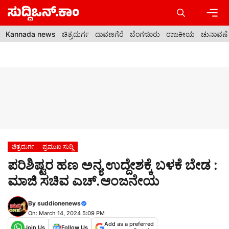
Skip
to
content
Men
Kannada news
ಚಿತ್ರದುರ್ಗ
ದಾವಣಗೆರೆ
ಬೆಂಗಳೂರು
ರಾಜಕೀಯ
ಚುನಾವಣೆ
ಚಿತ್ರದುರ್ಗ
ಪ್ರಮುಖ ಸುದ್ದಿ
ಪರಿಶಿಷ್ಟರ ಹಣ ಅನ್ಯ ಉದ್ದೇಶಕ್ಕೆ ಬಳಕೆ ಬೇಡ :
ಮಾಜಿ ಸಚಿವ ಎಚ್.ಆಂಜನೇಯ
By
suddionenews
On: March 14, 2024 5:09 PM
Add as a preferred
Join Us
Follow Us