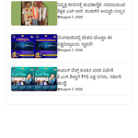
ನಿವೃತ್ತಿ ಜೀವನಕ್ಕೆ ಶುಭಹಾರೈಕೆ: ಸಮಾಜಮುಖಿ
ಶಿಕ್ಷಕ ಎಚ್.ಆರ್. ಶಂಕರ್‌ಗೆ ಅದ್ಧೂರಿ ಸನ್ಮಾನ
August 7, 2026
ಬೆಂಗಳೂರಿನಲ್ಲಿ ದೇಶದ ಚೊಚ್ಚಲ AI
ವಿಶ್ವವಿದ್ಯಾಲಯ ಸ್ಥಾಪನೆ!
August 7, 2026
ಕಾಮನ್ ವೆಲ್ತ್ ಕಂಚಿನ ಪದಕ ವಿಜೇತೆ
ಕೆ.ಎಸ್.ಶಿಲ್ಪಾಗೆ ₹15 ಲಕ್ಷ ನಗದು, ಸರ್ಕಾರಿ
ಹುದ್ದೆ!
August 7, 2026