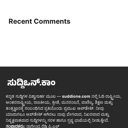
Recent Comments
ಕನ್ನಡ ಸುದ್ದಿಗಳ ವಿಶ್ವಾಸಾರ್ಹ ಮೂಲ —
suddione.com
ನಲ್ಲಿ ಓದಿ ರಾಷ್ಟ್ರೀಯ,
ಅಂತರರಾಷ್ಟ್ರೀಯ, ರಾಜಕೀಯ, ಕ್ರೀಡೆ, ಮನರಂಜನೆ, ವಾಣಿಜ್ಯ, ಶಿಕ್ಷಣ ಮತ್ತು
ತಂತ್ರಜ್ಞಾನಕ್ಕೆ ಸಂಬಂಧಿಸಿದ ಪ್ರತಿಯೊಂದು ಪ್ರಮುಖ ಅಪ್‌ಡೇಟ್. ನೀವು
ಯಾವಾಗಲೂ ಅಪ್‌ಡೇಟ್ ಆಗಿರಲು ನಾವು ವೇಗವಾದ, ನಿಖರವಾದ ಮತ್ತು
ನಿಷ್ಪಕ್ಷಪಾತವಾದ ಸುದ್ದಿಗಳನ್ನು ಸರಳ ಹಾಗೂ ಸ್ಪಷ್ಟ ಭಾಷೆಯಲ್ಲಿ ನೀಡುತ್ತೇವೆ.
ಸಂಪಾದಕರು:
ನಾಗೇಂದ್ರ ರೆಡ್ಡಿ ಪಿ.ಎಲ್