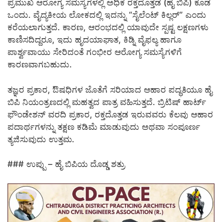
ಪ್ರಮುಖ ಆರೋಗ್ಯ ಸಮಸ್ಯೆಗಳಲ್ಲಿ ಅಧಿಕ ರಕ್ತದೊತ್ತಡ (ಹೈ ಬಿಪಿ) ಕೂಡ
ಒಂದು. ವೈದ್ಯಕೀಯ ಲೋಕದಲ್ಲಿ ಇದನ್ನು “ಸೈಲೆಂಟ್ ಕಿಲ್ಲರ್” ಎಂದು
ಕರೆಯಲಾಗುತ್ತದೆ. ಕಾರಣ, ಆರಂಭದಲ್ಲಿ ಯಾವುದೇ ಸ್ಪಷ್ಟ ಲಕ್ಷಣಗಳು
ಕಾಣಿಸದಿದ್ದರೂ, ಇದು ಹೃದಯಾಘಾತ, ಕಿಡ್ನಿ ವೈಫಲ್ಯ ಹಾಗೂ
ಪಾರ್ಶ್ವವಾಯು ಸೇರಿದಂತೆ ಗಂಭೀರ ಆರೋಗ್ಯ ಸಮಸ್ಯೆಗಳಿಗೆ
ಕಾರಣವಾಗಬಹುದು.
ತಜ್ಞರ ಪ್ರಕಾರ, ಔಷಧಿಗಳ ಜೊತೆಗೆ ಸರಿಯಾದ ಆಹಾರ ಪದ್ಧತಿಯೂ ಹೈ
ಬಿಪಿ ನಿಯಂತ್ರಣದಲ್ಲಿ ಮಹತ್ವದ ಪಾತ್ರ ವಹಿಸುತ್ತದೆ. ಬ್ರಿಟಿಷ್ ಹಾರ್ಟ್
ಫೌಂಡೇಶನ್ ವರದಿ ಪ್ರಕಾರ, ರಕ್ತದೊತ್ತಡ ಇರುವವರು ಕೆಲವು ಆಹಾರ
ಪದಾರ್ಥಗಳನ್ನು ತಕ್ಷಣ ಕಡಿಮೆ ಮಾಡುವುದು ಅಥವಾ ಸಂಪೂರ್ಣ
ತ್ಯಜಿಸುವುದು ಉತ್ತಮ.
### ಉಪ್ಪು – ಹೈ ಬಿಪಿಯ ದೊಡ್ಡ ಶತ್ರು