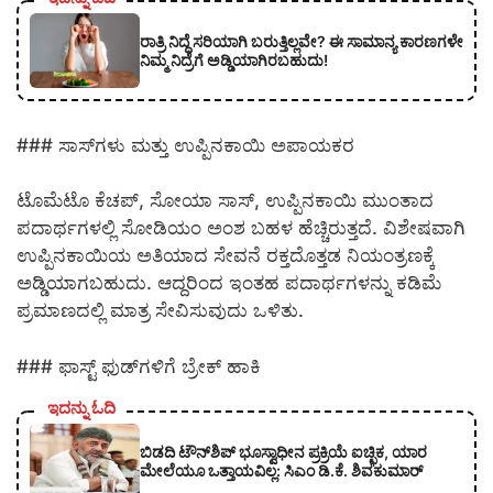
ರಾತ್ರಿ ನಿದ್ದೆ ಸರಿಯಾಗಿ ಬರುತ್ತಿಲ್ಲವೇ? ಈ ಸಾಮಾನ್ಯ ಕಾರಣಗಳೇ
ನಿಮ್ಮ ನಿದ್ರೆಗೆ ಅಡ್ಡಿಯಾಗಿರಬಹುದು!
### ಸಾಸ್‌ಗಳು ಮತ್ತು ಉಪ್ಪಿನಕಾಯಿ ಅಪಾಯಕರ
ಟೊಮೆಟೊ ಕೆಚಪ್‌, ಸೋಯಾ ಸಾಸ್‌, ಉಪ್ಪಿನಕಾಯಿ ಮುಂತಾದ
ಪದಾರ್ಥಗಳಲ್ಲಿ ಸೋಡಿಯಂ ಅಂಶ ಬಹಳ ಹೆಚ್ಚಿರುತ್ತದೆ. ವಿಶೇಷವಾಗಿ
ಉಪ್ಪಿನಕಾಯಿಯ ಅತಿಯಾದ ಸೇವನೆ ರಕ್ತದೊತ್ತಡ ನಿಯಂತ್ರಣಕ್ಕೆ
ಅಡ್ಡಿಯಾಗಬಹುದು. ಆದ್ದರಿಂದ ಇಂತಹ ಪದಾರ್ಥಗಳನ್ನು ಕಡಿಮೆ
ಪ್ರಮಾಣದಲ್ಲಿ ಮಾತ್ರ ಸೇವಿಸುವುದು ಒಳಿತು.
### ಫಾಸ್ಟ್ ಫುಡ್‌ಗಳಿಗೆ ಬ್ರೇಕ್ ಹಾಕಿ
ಇದನ್ನು ಓದಿ
ಬಿಡದಿ ಟೌನ್‌ಶಿಪ್‌ ಭೂಸ್ವಾಧೀನ ಪ್ರಕ್ರಿಯೆ ಐಚ್ಛಿಕ, ಯಾರ
ಮೇಲೆಯೂ ಒತ್ತಾಯವಿಲ್ಲ: ಸಿಎಂ ಡಿ.ಕೆ. ಶಿವಕುಮಾರ್