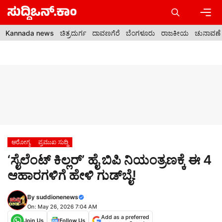
Skip
to
content
Men
Kannada news
ಚಿತ್ರದುರ್ಗ
ದಾವಣಗೆರೆ
ಬೆಂಗಳೂರು
ರಾಜಕೀಯ
ಚುನಾವಣೆ
ಆರೋಗ್ಯ
ಪ್ರಮುಖ ಸುದ್ದಿ
‘ಸೈಲೆಂಟ್ ಕಿಲ್ಲರ್’ ಹೈ ಬಿಪಿ ನಿಯಂತ್ರಣಕ್ಕೆ ಈ 4
ಆಹಾರಗಳಿಗೆ ಹೇಳಿ ಗುಡ್‌ಬೈ!
By
suddionenews
On: May 26, 2026 7:04 AM
Add as a preferred
Join Us
Follow Us