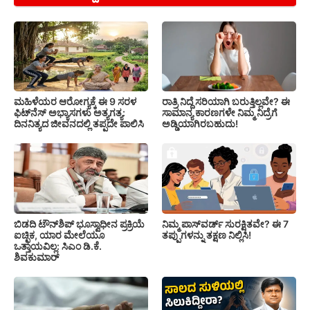
ಮಹಿಳೆಯರ ಆರೋಗ್ಯಕ್ಕೆ ಈ 9 ಸರಳ
ರಾತ್ರಿ ನಿದ್ದೆ ಸರಿಯಾಗಿ ಬರುತ್ತಿಲ್ಲವೇ? ಈ
ಫಿಟ್‌ನೆಸ್‌ ಅಭ್ಯಾಸಗಳು ಅತ್ಯಗತ್ಯ:
ಸಾಮಾನ್ಯ ಕಾರಣಗಳೇ ನಿಮ್ಮ ನಿದ್ರೆಗೆ
ದಿನನಿತ್ಯದ ಜೀವನದಲ್ಲಿ ತಪ್ಪದೇ ಪಾಲಿಸಿ
ಅಡ್ಡಿಯಾಗಿರಬಹುದು!
ಬಿಡದಿ ಟೌನ್‌ಶಿಪ್‌ ಭೂಸ್ವಾಧೀನ ಪ್ರಕ್ರಿಯೆ
ನಿಮ್ಮ ಪಾಸ್‌ವರ್ಡ್ ಸುರಕ್ಷಿತವೇ? ಈ 7
ಐಚ್ಛಿಕ, ಯಾರ ಮೇಲೆಯೂ
ತಪ್ಪುಗಳನ್ನು ತಕ್ಷಣ ನಿಲ್ಲಿಸಿ!
ಒತ್ತಾಯವಿಲ್ಲ: ಸಿಎಂ ಡಿ.ಕೆ.
ಶಿವಕುಮಾರ್