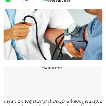
source on Google
---Advertisement---
ಇತ್ತೀಚಿನ ದಿನಗಳಲ್ಲಿ ವಯಸ್ಸಿನ ಭೇದವಿಲ್ಲದೆ ಅನೇಕರನ್ನು ಕಾಡುತ್ತಿರುವ