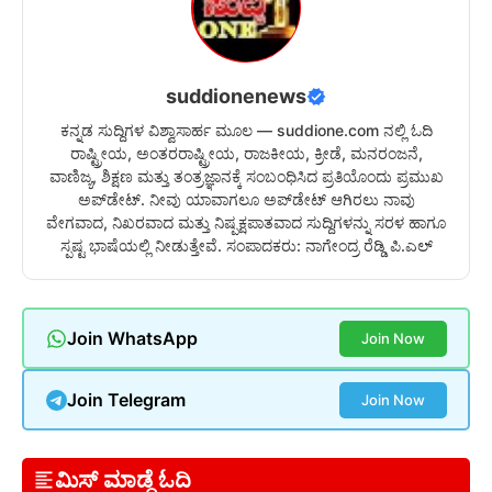
suddionenews
ಕನ್ನಡ ಸುದ್ದಿಗಳ ವಿಶ್ವಾಸಾರ್ಹ ಮೂಲ — suddione.com ನಲ್ಲಿ ಓದಿ
ರಾಷ್ಟ್ರೀಯ, ಅಂತರರಾಷ್ಟ್ರೀಯ, ರಾಜಕೀಯ, ಕ್ರೀಡೆ, ಮನರಂಜನೆ,
ವಾಣಿಜ್ಯ, ಶಿಕ್ಷಣ ಮತ್ತು ತಂತ್ರಜ್ಞಾನಕ್ಕೆ ಸಂಬಂಧಿಸಿದ ಪ್ರತಿಯೊಂದು ಪ್ರಮುಖ
ಅಪ್‌ಡೇಟ್. ನೀವು ಯಾವಾಗಲೂ ಅಪ್‌ಡೇಟ್ ಆಗಿರಲು ನಾವು
ವೇಗವಾದ, ನಿಖರವಾದ ಮತ್ತು ನಿಷ್ಪಕ್ಷಪಾತವಾದ ಸುದ್ದಿಗಳನ್ನು ಸರಳ ಹಾಗೂ
ಸ್ಪಷ್ಟ ಭಾಷೆಯಲ್ಲಿ ನೀಡುತ್ತೇವೆ. ಸಂಪಾದಕರು: ನಾಗೇಂದ್ರ ರೆಡ್ಡಿ ಪಿ.ಎಲ್
Join WhatsApp
Join Now
Join Telegram
Join Now
ಮಿಸ್ ಮಾಡ್ದೆ ಓದಿ