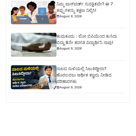
ನಿಮ್ಮ ಪಾಸ್‌ವರ್ಡ್ ಸುರಕ್ಷಿತವೇ? ಈ 7
ತಪ್ಪುಗಳನ್ನು ತಕ್ಷಣ ನಿಲ್ಲಿಸಿ!
August 9, 2026
ತುಮಕೂರು : ಲೋ ಬಿಪಿಯಿಂದ ಕುಸಿದು
ಬಿದ್ದು 8ನೇ ತರಗತಿ ವಿದ್ಯಾರ್ಥಿನಿ ಸಾವು!
August 9, 2026
ಸಾಲದ ಸುಳಿಯಲ್ಲಿ ಸಿಲುಕಿದ್ದೀರಾ?
ಹೊರಬರಲು ಆರ್ಥಿಕ ತಜ್ಞರು ನೀಡಿದ
ಪರಿಹಾರಗಳು
August 9, 2026