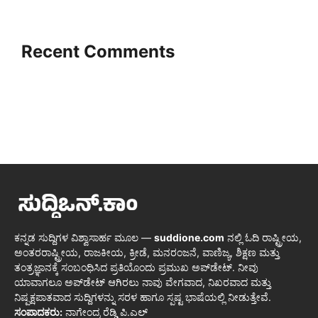
Recent Comments
ಕನ್ನಡ ಸುದ್ದಿಗಳ ವಿಶ್ವಾಸಾರ್ಹ ಮೂಲ —
suddione.com
ನಲ್ಲಿ ಓದಿ ರಾಷ್ಟ್ರೀಯ,
ಅಂತರರಾಷ್ಟ್ರೀಯ, ರಾಜಕೀಯ, ಕ್ರೀಡೆ, ಮನರಂಜನೆ, ವಾಣಿಜ್ಯ, ಶಿಕ್ಷಣ ಮತ್ತು
ತಂತ್ರಜ್ಞಾನಕ್ಕೆ ಸಂಬಂಧಿಸಿದ ಪ್ರತಿಯೊಂದು ಪ್ರಮುಖ ಅಪ್‌ಡೇಟ್. ನೀವು
ಯಾವಾಗಲೂ ಅಪ್‌ಡೇಟ್ ಆಗಿರಲು ನಾವು ವೇಗವಾದ, ನಿಖರವಾದ ಮತ್ತು
ನಿಷ್ಪಕ್ಷಪಾತವಾದ ಸುದ್ದಿಗಳನ್ನು ಸರಳ ಹಾಗೂ ಸ್ಪಷ್ಟ ಭಾಷೆಯಲ್ಲಿ ನೀಡುತ್ತೇವೆ.
ಸಂಪಾದಕರು:
ನಾಗೇಂದ್ರ ರೆಡ್ಡಿ ಪಿ.ಎಲ್