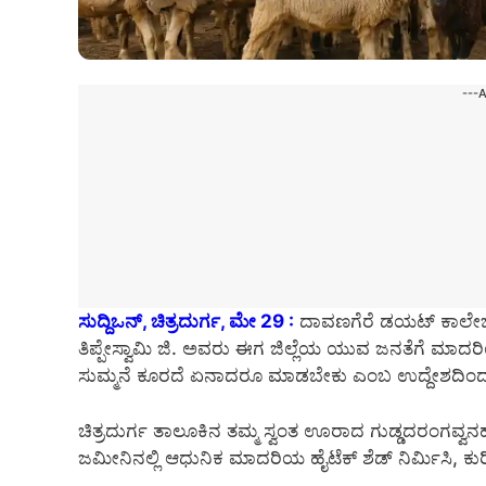
---
ಸುದ್ದಿಒನ್, ಚಿತ್ರದುರ್ಗ, ಮೇ 29 :
ದಾವಣಗೆರೆ ಡಯಟ್ ಕಾಲೇಜಿನಲ್
ತಿಪ್ಪೇಸ್ವಾಮಿ ಜಿ. ಅವರು ಈಗ ಜಿಲ್ಲೆಯ ಯುವ ಜನತೆಗೆ ಮಾದರಿಯ
ಸುಮ್ಮನೆ ಕೂರದೆ ಏನಾದರೂ ಮಾಡಬೇಕು ಎಂಬ ಉದ್ದೇಶದಿಂದ ಇ
ಚಿತ್ರದುರ್ಗ ತಾಲೂಕಿನ ತಮ್ಮ ಸ್ವಂತ ಊರಾದ ಗುಡ್ಡದರಂಗವ್ವನಹಳ್
ಜಮೀನಿನಲ್ಲಿ ಆಧುನಿಕ ಮಾದರಿಯ ಹೈಟೆಕ್ ಶೆಡ್ ನಿರ್ಮಿಸಿ, ಕುರ