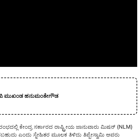
 ಬಿಜೆಪಿ ಮುಖಂಡ ಹನುಮಂತೇಗೌಡ
ಂಭದಲ್ಲಿ ಕೇಂದ್ರ ಸರ್ಕಾರದ ರಾಷ್ಟ್ರೀಯ ಜಾನುವಾರು ಮಿಷನ್ (NLM)
ುದು ಎಂದು ಸ್ನೇಹಿತರ ಮೂಲಕ ತಿಳಿದು ತಿಪ್ಪೇಸ್ವಾಮಿ ಅವರು