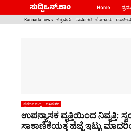
Skip
Home
ಪ್ರಮು
to
content
Kannada news
ಚಿತ್ರದುರ್ಗ
ದಾವಣಗೆರೆ
ಬೆಂಗಳೂರು
ರಾಜಕೀ
ಪ್ರಮುಖ ಸುದ್ದಿ
ಚಿತ್ರದುರ್ಗ
ಉಪನ್ಯಾಸಕ ವೃತ್ತಿಯಿಂದ ನಿವೃತ್ತಿ: ಸ
ಸಾಕಾಣಿಕೆಯತ್ತ ಹೆಜ್ಜೆ ಇಟ್ಟು ಮಾದರಿ