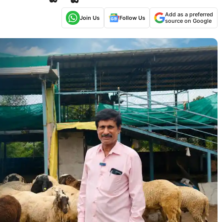
Add as a preferred
Join Us
Follow Us
source on Google