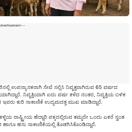
Advertisement---
ಲಿ ಉಪನ್ಯಾಸಕರಾಗಿ ಸೇವೆ ಸಲ್ಲಿಸಿ ನಿವೃತ್ತರಾಗಿರುವ 65 ವರ್ಷದ
ಾಗಿದ್ದಾರೆ. ನಿವೃತ್ತಿಯಾಗಿ ಐದು ವರ್ಷ ಕಳೆದ ನಂತರ, ನಿವೃತ್ತಿಯ ಬಳಿಕ
ವರು ಕುರಿ ಸಾಕಾಣಿಕೆ ಉದ್ಯಮದತ್ತ ಮುಖ ಮಾಡಿದ್ದಾರೆ.
ಳಿಯ ರಾಷ್ಟ್ರೀಯ ಹೆದ್ದಾರಿ ಪಕ್ಕದಲ್ಲಿರುವ ತಮ್ಮದೇ ಒಂದು ಎಕರೆ ಸ್ವಂತ
ಿ ಹಾಗೂ ಹಸು ಸಾಕಾಣಿಕೆಯಲ್ಲಿ ತೊಡಗಿಸಿಕೊಂಡಿದ್ದಾರೆ.