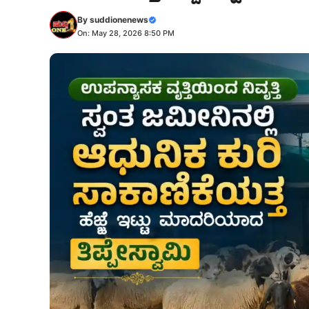
By
suddionenews
On: May 28, 2026 8:50 PM