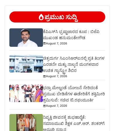
ಪ್ರಮುಖ ಸುದ್ದಿ
ಕೆಪಿಎಸ್‍ಸಿ ಭ್ರಷ್ಟಾಚಾರದ ಕೂಪ : ಬಿಜೆಪಿ
ಮುಖಂಡ ಹನುಮಂತೇಗೌಡ
August 7, 2026
ಚಿತ್ರದುರ್ಗ ಸಿಎಂಸಿಆರ್‍ಐನಲ್ಲಿ ಪ್ರತಿ ತಿಂಗಳ
ಎರಡನೇ ಮತ್ತು ನಾಲ್ಕನೆ ಮಂಗಳವಾರ
ಉಚಿತ ಗ್ಯಾಸ್ಟ್ರೋ ಶಿಬಿರ
August 7, 2026
ಭದ್ರಾ ಮೇಲ್ದಂಡೆ ಯೋಜನೆ ಸೇರಿದಂತೆ
ಪ್ರಮುಖ ಬೇಡಿಕೆಗಳ ಈಡೇರಿಕೆಗೆ ಶಕ್ತಿಮೀರಿ
ಶ್ರಮಿಸುವೆ: ಸಚಿವ ಟಿ.ರಘುಮೂರ್ತಿ
August 7, 2026
ನಿವೃತ್ತಿ ಜೀವನಕ್ಕೆ ಶುಭಹಾರೈಕೆ:
ಸಮಾಜಮುಖಿ ಶಿಕ್ಷಕ ಎಚ್.ಆರ್. ಶಂಕರ್‌ಗೆ
ಅದ್ಧೂರಿ ಸನ್ಮಾನ