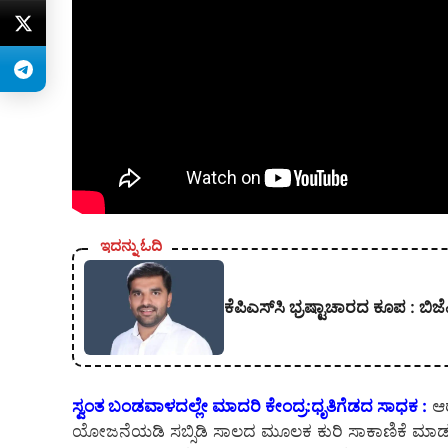
ಇದನ್ನು ಓದಿ
ಕೆಪಿಎಸ್‍ಸಿ ಭ್ರಷ್ಟಾಚಾರದ ಕೂಪ :
ಸ್ವಂತ ಬಂಡವಾಳದಲ್ಲೇ ಮಾದರಿ ಕೇಂದ್ರ:ಧೃತಿಗೆಡದ ಸಾಧಕ :
ಆರ
ಯೋಜನೆಯಡಿ ಸಬ್ಸಿಡಿ ಸಾಲದ ಮೂಲಕ ಕುರಿ ಸಾಕಾಣಿಕೆ ಮಾಡಬಹ