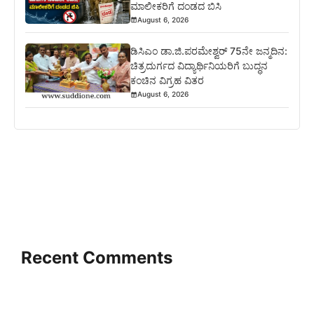
ಮಾಲೀಕರಿಗೆ ದಂಡದ ಬಿಸಿ
August 6, 2026
ಡಿಸಿಎಂ ಡಾ.ಜಿ.ಪರಮೇಶ್ವರ್ 75ನೇ ಜನ್ಮದಿನ:
ಚಿತ್ರದುರ್ಗದ ವಿದ್ಯಾರ್ಥಿನಿಯರಿಗೆ ಬುದ್ಧನ
ಕಂಚಿನ ವಿಗ್ರಹ ವಿತರ
August 6, 2026
Recent Comments