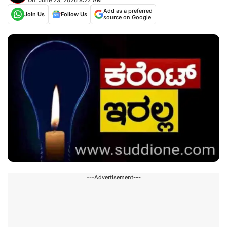
Add as a preferred
Join Us
Follow Us
source on Google
---Advertisement---