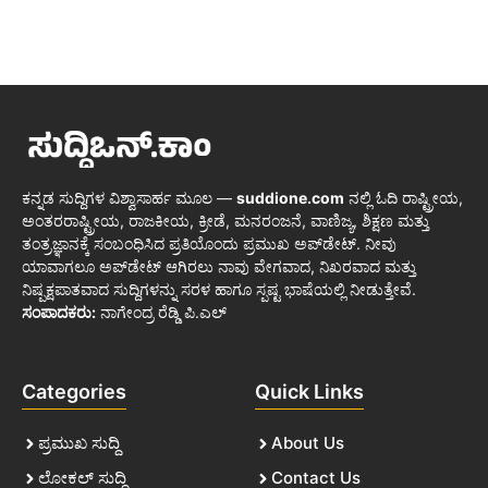
ಕನ್ನಡ ಸುದ್ದಿಗಳ ವಿಶ್ವಾಸಾರ್ಹ ಮೂಲ —
suddione.com
ನಲ್ಲಿ ಓದಿ ರಾಷ್ಟ್ರೀಯ,
ಅಂತರರಾಷ್ಟ್ರೀಯ, ರಾಜಕೀಯ, ಕ್ರೀಡೆ, ಮನರಂಜನೆ, ವಾಣಿಜ್ಯ, ಶಿಕ್ಷಣ ಮತ್ತು
ತಂತ್ರಜ್ಞಾನಕ್ಕೆ ಸಂಬಂಧಿಸಿದ ಪ್ರತಿಯೊಂದು ಪ್ರಮುಖ ಅಪ್‌ಡೇಟ್. ನೀವು
ಯಾವಾಗಲೂ ಅಪ್‌ಡೇಟ್ ಆಗಿರಲು ನಾವು ವೇಗವಾದ, ನಿಖರವಾದ ಮತ್ತು
ನಿಷ್ಪಕ್ಷಪಾತವಾದ ಸುದ್ದಿಗಳನ್ನು ಸರಳ ಹಾಗೂ ಸ್ಪಷ್ಟ ಭಾಷೆಯಲ್ಲಿ ನೀಡುತ್ತೇವೆ.
ಸಂಪಾದಕರು:
ನಾಗೇಂದ್ರ ರೆಡ್ಡಿ ಪಿ.ಎಲ್
Categories
Quick Links
ಪ್ರಮುಖ ಸುದ್ದಿ
About Us
ಲೋಕಲ್ ಸುದ್ದಿ
Contact Us