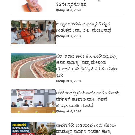
32ನೇ ಸ್ಮರಣೋತ್ಸವ
August 6, 2026
ಅಷ್ಟಾವರಣಗಳು ಮನುಷ್ಯನಿಗೆ ರಕ್ಷಣೆ
ನೀಡುತ್ತವೆ : ಡಾ. ಜಿ.ವಿ. ಮಂಜುನಾಥ
August 6, 2026
ಫಲ ನೀಡಿದ ಶಾಸಕ ಕೆ.ಸಿ.ವೀರೇಂದ್ರ ಪಪ್ಪಿ
ಅವರ ಪ್ರಯತ್ನ : ಭದ್ರಾ ಮೇಲ್ದಂಡೆ
ಯೋಜನೆಯಡಿ ಕೈಬಿಟ್ಟ 8 ಕೆರೆ ತುಂಬಿಸಲು
ಕ್ರಮ
August 6, 2026
ಚಳ್ಳಕೆರೆಯಲ್ಲಿ ಬೀದಿನಾಯಿ ಹಾಗೂ ಬಿಡಾಡಿ
ದನಗಳಿಗೆ ಕಡಿವಾಣ ಹಾಕಿ : ಸಚಿವ
ಟಿ.ರಘುಮೂರ್ತಿ ಸೂಚನೆ
August 6, 2026
ದಾವಣಗೆರೆ: ಕುಡಿಯುವ ನೀರು ಪೋಲು
ಮಾಡುತ್ತಿದ್ದ ಮನೆಗಳ ಸಂಪರ್ಕ ಕಡಿತ,