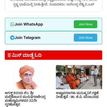
ಸ್ಪಷ್ಟ ಭಾಷೆಯಲ್ಲಿ ನೀಡುತ್ತೇವೆ. ಸಂಪಾದಕರು: ನಾಗೇಂದ್ರ ರೆಡ್ಡಿ ಪಿ.ಎಲ್
Join WhatsApp
Join Now
Join Telegram
Join Now
ಮಿಸ್ ಮಾಡ್ದೆ ಓದಿ
ಆಗಸ್ಟ್ 8ರಂದು ಲಿಂ. ಶ್ರೀ
ಅಷ್ಟಾವರಣಗಳು ಮನುಷ್ಯನಿಗೆ ರಕ್ಷಣೆ
ಮಲ್ಲಿಕಾರ್ಜುನ ಮುರುಘರಾಜೇಂದ್ರ
ನೀಡುತ್ತವೆ : ಡಾ. ಜಿ.ವಿ. ಮಂಜುನಾಥ
ಮಹಾಸ್ವಾಮಿಗಳವರ 32ನೇ
ಸ್ಮರಣೋತ್ಸವ