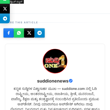
ಸುದ್ದಿಒನ್ ನ್ಯೂಸ್
SHARE THIS ARTICLE
suddionenews
ಕನ್ನಡ ಸುದ್ದಿಗಳ ವಿಶ್ವಾಸಾರ್ಹ ಮೂಲ — suddione.com ನಲ್ಲಿ ಓದಿ
ರಾಷ್ಟ್ರೀಯ, ಅಂತರರಾಷ್ಟ್ರೀಯ, ರಾಜಕೀಯ, ಕ್ರೀಡೆ, ಮನರಂಜನೆ,
ವಾಣಿಜ್ಯ, ಶಿಕ್ಷಣ ಮತ್ತು ತಂತ್ರಜ್ಞಾನಕ್ಕೆ ಸಂಬಂಧಿಸಿದ ಪ್ರತಿಯೊಂದು ಪ್ರಮುಖ
ಅಪ್‌ಡೇಟ್. ನೀವು ಯಾವಾಗಲೂ ಅಪ್‌ಡೇಟ್ ಆಗಿರಲು ನಾವು
ವೇಗವಾದ, ನಿಖರವಾದ ಮತ್ತು ನಿಷ್ಪಕ್ಷಪಾತವಾದ ಸುದ್ದಿಗಳನ್ನು ಸರಳ ಹಾಗೂ