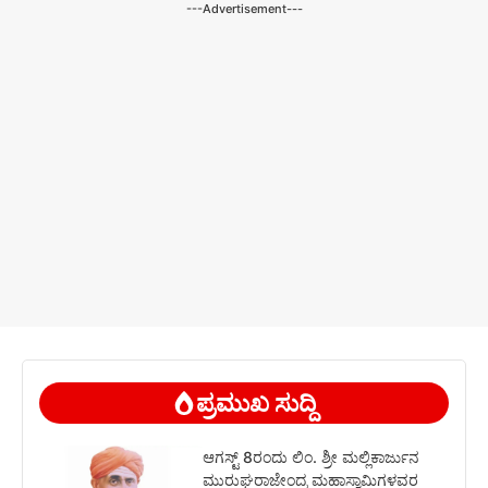
---Advertisement---
ಪ್ರಮುಖ ಸುದ್ದಿ
ಆಗಸ್ಟ್ 8ರಂದು ಲಿಂ. ಶ್ರೀ ಮಲ್ಲಿಕಾರ್ಜುನ
ಮುರುಘರಾಜೇಂದ್ರ ಮಹಾಸ್ವಾಮಿಗಳವರ