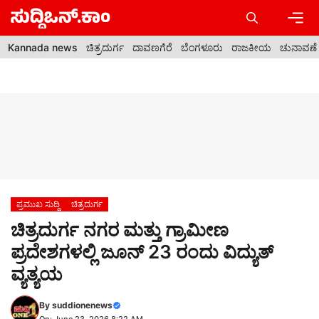
Skip
to
content
Men
Kannada news
ಚಿತ್ರದುರ್ಗ
ದಾವಣಗೆರೆ
ಬೆಂಗಳೂರು
ರಾಜಕೀಯ
ಚುನಾವಣೆ
ಪ್ರಮುಖ ಸುದ್ದಿ
ಚಿತ್ರದುರ್ಗ
ಚಿತ್ರದುರ್ಗ ನಗರ ಮತ್ತು ಗ್ರಾಮೀಣ
ಪ್ರದೇಶಗಳಲ್ಲಿ ಜೂನ್‌ 23 ರಂದು ವಿದ್ಯುತ್
ವ್ಯತ್ಯಯ
By
suddionenews
On: June 23, 2026 8:22 AM