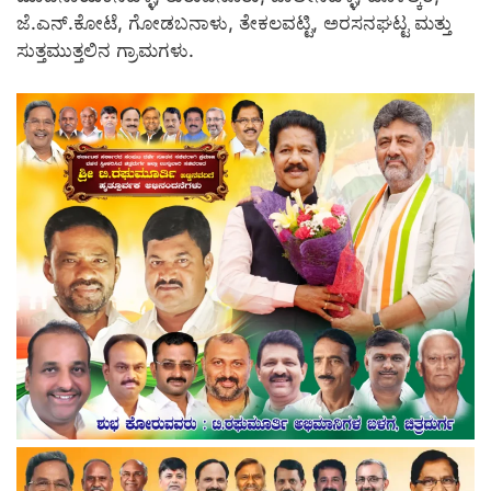
ಜೆ.ಎನ್.ಕೋಟೆ, ಗೋಡಬನಾಳು, ತೇಕಲವಟ್ಟಿ, ಅರಸನಘಟ್ಟ ಮತ್ತು
ಸುತ್ತಮುತ್ತಲಿನ ಗ್ರಾಮಗಳು.