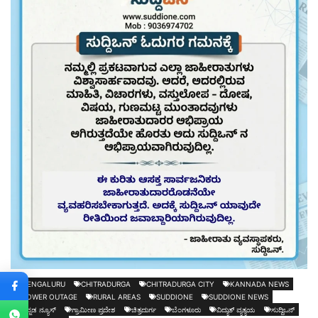
BENGALURU
CHITRADURGA
CHITRADURGA CITY
KANNADA NEWS
POWER OUTAGE
RURAL AREAS
SUDDIONE
SUDDIONE NEWS
ಕನ್ನಡ ನ್ಯೂಸ್
ಗ್ರಾಮೀಣ ಪ್ರದೇಶ
ಚಿತ್ರದುರ್ಗ
ಬೆಂಗಳೂರು
ವಿದ್ಯುತ್ ವ್ಯತ್ಯಯ
ಸುದ್ದಿಒನ್