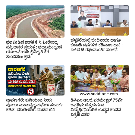
ಚಳ್ಳಕೆರೆಯಲ್ಲಿ ಬೀದಿನಾಯಿ ಹಾಗೂ
ಫಲ ನೀಡಿದ ಶಾಸಕ ಕೆ.ಸಿ.ವೀರೇಂದ್ರ
ಬಿಡಾಡಿ ದನಗಳಿಗೆ ಕಡಿವಾಣ ಹಾಕಿ :
ಪಪ್ಪಿ ಅವರ ಪ್ರಯತ್ನ : ಭದ್ರಾ ಮೇಲ್ದಂಡೆ
ಸಚಿವ ಟಿ.ರಘುಮೂರ್ತಿ ಸೂಚನೆ
ಯೋಜನೆಯಡಿ ಕೈಬಿಟ್ಟ 8 ಕೆರೆ
ತುಂಬಿಸಲು ಕ್ರಮ
ದಾವಣಗೆರೆ: ಕುಡಿಯುವ ನೀರು
ಡಿಸಿಎಂ ಡಾ.ಜಿ.ಪರಮೇಶ್ವರ್ 75ನೇ
ಪೋಲು ಮಾಡುತ್ತಿದ್ದ ಮನೆಗಳ ಸಂಪರ್ಕ
ಜನ್ಮದಿನ: ಚಿತ್ರದುರ್ಗದ
ಕಡಿತ, ಮಾಲೀಕರಿಗೆ ದಂಡದ ಬಿಸಿ
ವಿದ್ಯಾರ್ಥಿನಿಯರಿಗೆ ಬುದ್ಧನ ಕಂಚಿನ
ವಿಗ್ರಹ ವಿತರ