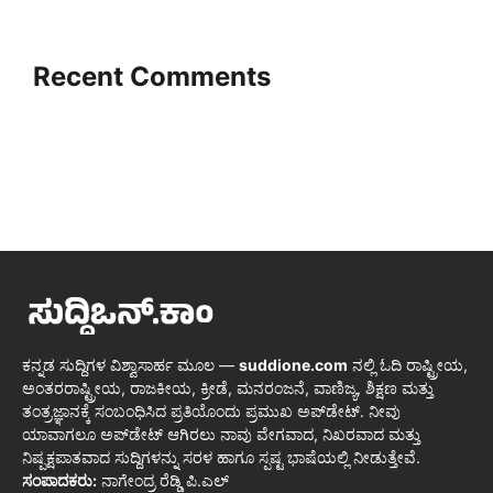
Recent Comments
ಕನ್ನಡ ಸುದ್ದಿಗಳ ವಿಶ್ವಾಸಾರ್ಹ ಮೂಲ —
suddione.com
ನಲ್ಲಿ ಓದಿ ರಾಷ್ಟ್ರೀಯ,
ಅಂತರರಾಷ್ಟ್ರೀಯ, ರಾಜಕೀಯ, ಕ್ರೀಡೆ, ಮನರಂಜನೆ, ವಾಣಿಜ್ಯ, ಶಿಕ್ಷಣ ಮತ್ತು
ತಂತ್ರಜ್ಞಾನಕ್ಕೆ ಸಂಬಂಧಿಸಿದ ಪ್ರತಿಯೊಂದು ಪ್ರಮುಖ ಅಪ್‌ಡೇಟ್. ನೀವು
ಯಾವಾಗಲೂ ಅಪ್‌ಡೇಟ್ ಆಗಿರಲು ನಾವು ವೇಗವಾದ, ನಿಖರವಾದ ಮತ್ತು
ನಿಷ್ಪಕ್ಷಪಾತವಾದ ಸುದ್ದಿಗಳನ್ನು ಸರಳ ಹಾಗೂ ಸ್ಪಷ್ಟ ಭಾಷೆಯಲ್ಲಿ ನೀಡುತ್ತೇವೆ.
ಸಂಪಾದಕರು:
ನಾಗೇಂದ್ರ ರೆಡ್ಡಿ ಪಿ.ಎಲ್