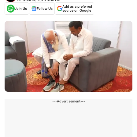
Add as a preferred
Join Us
Follow Us
source on Google
---Advertisement---