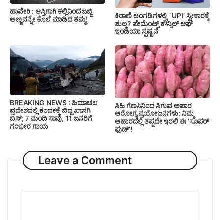
ಹಾವೇರಿ : ಆಸ್ತಿಗಾಗಿ ಕಲ್ಲಿನಿಂದ ಜಜ್ಜಿ
ಕಿರಾಣಿ ಅಂಗಡಿಗಳಲ್ಲಿ `UPI’ ಸ್ವೀಕಾರಕ್ಕೆ
ಅಣ್ಣನನ್ನೇ ಕೊಲೆ ಮಾಡಿದ ತಮ್ಮ!
ಶುಲ್ಕ? ಪೇಮೆಂಟ್ಸ್ ಕೌನ್ಸಿಲ್ ಆಫ್
ಇಂಡಿಯಾ ಸ್ಪಷ್ಟನೆ
BREAKING NEWS : ಹಿಮಾಚಲ
ಸಿಹಿ ಗೆಣಸಿನಿಂದ ಸಿಗುವ ಅಪಾರ
ಪ್ರದೇಶದಲ್ಲಿ ಕಂದಕಕ್ಕೆ ಬಿದ್ದ ಖಾಸಗಿ
ಆರೋಗ್ಯ ಪ್ರಯೋಜನಗಳು: ನಿಮ್ಮ
ಬಸ್; 7 ಮಂದಿ ಸಾವು, 11 ಜನರಿಗೆ
ಆಹಾರದಲ್ಲಿ ತಪ್ಪದೇ ಇರಲಿ ಈ ‘ಸೂಪರ್
ಗಂಭೀರ ಗಾಯ
ಫುಡ್’!
Leave a Comment
Comment