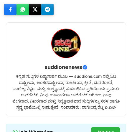
suddionenews
ಕನ್ನಡ ಸುದ್ದಿಗಳ ವಿಶ್ವಾಸಾರ್ಹ ಮೂಲ — suddione.com ನಲ್ಲಿ ಓದಿ
ರಾಷ್ಟ್ರೀಯ, ಅಂತರರಾಷ್ಟ್ರೀಯ, ರಾಜಕೀಯ, ಕ್ರೀಡೆ, ಮನರಂಜನೆ,
ವಾಣಿಜ್ಯ, ಶಿಕ್ಷಣ ಮತ್ತು ತಂತ್ರಜ್ಞಾನಕ್ಕೆ ಸಂಬಂಧಿಸಿದ ಪ್ರತಿಯೊಂದು ಪ್ರಮುಖ
ಅಪ್‌ಡೇಟ್. ನೀವು ಯಾವಾಗಲೂ ಅಪ್‌ಡೇಟ್ ಆಗಿರಲು ನಾವು
ವೇಗವಾದ, ನಿಖರವಾದ ಮತ್ತು ನಿಷ್ಪಕ್ಷಪಾತವಾದ ಸುದ್ದಿಗಳನ್ನು ಸರಳ ಹಾಗೂ
ಸ್ಪಷ್ಟ ಭಾಷೆಯಲ್ಲಿ ನೀಡುತ್ತೇವೆ. ಸಂಪಾದಕರು: ನಾಗೇಂದ್ರ ರೆಡ್ಡಿ ಪಿ.ಎಲ್
Join WhatsApp
Join Now