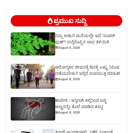
ಪ್ರಮುಖ ಸುದ್ದಿ
ನಿಮ್ಮ ಅಡುಗೆ ಮನೆಯಲ್ಲೇ ಇದೆ ‘ಸೂಪರ್
ಫುಡ್’! ನುಗ್ಗೆಸೊಪ್ಪಿನ ಲಾಭ ತಿಳಿಯಿರಿ
August 8, 2026
ಆರೋಗ್ಯಕರ ಜೀವನಕ್ಕೆ ದಿನಕ್ಕೆ ಎಷ್ಟು ನಿಮಿಷ
ನಡೆಯಬೇಕು? ಇಲ್ಲಿದೆ ಉಪಯುಕ್ತ ಮಾಹಿತಿ!
August 8, 2026
ಹಾವೇರಿ : ಆಸ್ತಿಗಾಗಿ ಕಲ್ಲಿನಿಂದ ಜಜ್ಜಿ
ಅಣ್ಣನನ್ನೇ ಕೊಲೆ ಮಾಡಿದ ತಮ್ಮ!
August 8, 2026
ಕಿರಾಣಿ ಅಂಗಡಿಗಳಲ್ಲಿ `UPI’ ಸ್ವೀಕಾರಕ್ಕೆ