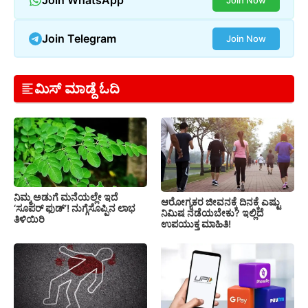
Join Telegram
Join Now
ಮಿಸ್ ಮಾಡ್ದೆ ಓದಿ
ನಿಮ್ಮ ಅಡುಗೆ ಮನೆಯಲ್ಲೇ ಇದೆ
ಆರೋಗ್ಯಕರ ಜೀವನಕ್ಕೆ ದಿನಕ್ಕೆ ಎಷ್ಟು
‘ಸೂಪರ್ ಫುಡ್’! ನುಗ್ಗೆಸೊಪ್ಪಿನ ಲಾಭ
ನಿಮಿಷ ನಡೆಯಬೇಕು? ಇಲ್ಲಿದೆ
ತಿಳಿಯಿರಿ
ಉಪಯುಕ್ತ ಮಾಹಿತಿ!