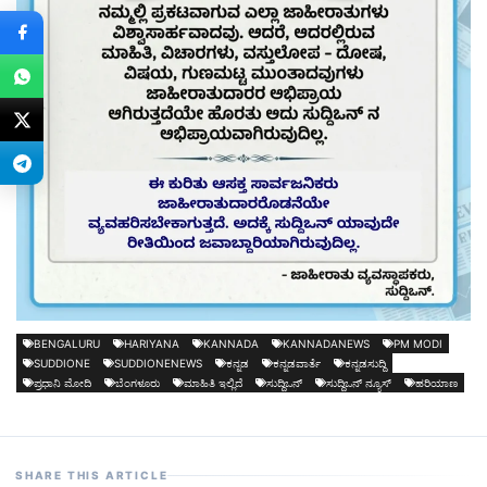
BENGALURU
HARIYANA
KANNADA
KANNADANEWS
PM MODI
SUDDIONE
SUDDIONENEWS
ಕನ್ನಡ
ಕನ್ನಡವಾರ್ತೆ
ಕನ್ನಡಸುದ್ದಿ
ಪ್ರಧಾನಿ ಮೋದಿ
ಬೆಂಗಳೂರು
ಮಾಹಿತಿ ಇಲ್ಲಿದೆ
ಸುದ್ದಿಒನ್
ಸುದ್ದಿಒನ್ ನ್ಯೂಸ್
ಹರಿಯಾಣ
SHARE THIS ARTICLE