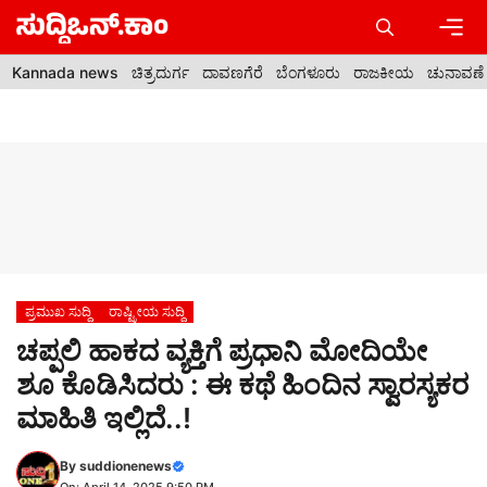
Skip
to
content
Men
Kannada news
ಚಿತ್ರದುರ್ಗ
ದಾವಣಗೆರೆ
ಬೆಂಗಳೂರು
ರಾಜಕೀಯ
ಚುನಾವಣೆ
ಪ್ರಮುಖ ಸುದ್ದಿ
ರಾಷ್ಟ್ರೀಯ ಸುದ್ದಿ
ಚಪ್ಪಲಿ ಹಾಕದ ವ್ಯಕ್ತಿಗೆ ಪ್ರಧಾನಿ ಮೋದಿಯೇ
ಶೂ ಕೊಡಿಸಿದರು : ಈ ಕಥೆ ಹಿಂದಿನ ಸ್ವಾರಸ್ಯಕರ
ಮಾಹಿತಿ ಇಲ್ಲಿದೆ..!
By
suddionenews
On: April 14, 2025 9:50 PM