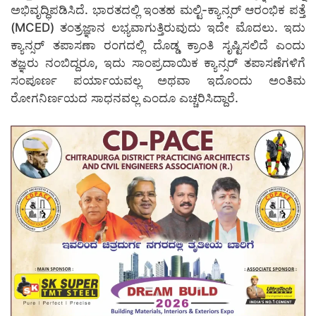
ಅಭಿವೃದ್ಧಿಪಡಿಸಿದೆ. ಭಾರತದಲ್ಲಿ ಇಂತಹ ಮಲ್ಟಿ-ಕ್ಯಾನ್ಸರ್ ಆರಂಭಿಕ ಪತ್ತೆ
(MCED) ತಂತ್ರಜ್ಞಾನ ಲಭ್ಯವಾಗುತ್ತಿರುವುದು ಇದೇ ಮೊದಲು. ಇದು
ಕ್ಯಾನ್ಸರ್ ತಪಾಸಣಾ ರಂಗದಲ್ಲಿ ದೊಡ್ಡ ಕ್ರಾಂತಿ ಸೃಷ್ಟಿಸಲಿದೆ ಎಂದು
ತಜ್ಞರು ನಂಬಿದ್ದರೂ, ಇದು ಸಾಂಪ್ರದಾಯಿಕ ಕ್ಯಾನ್ಸರ್ ತಪಾಸಣೆಗಳಿಗೆ
ಸಂಪೂರ್ಣ ಪರ್ಯಾಯವಲ್ಲ ಅಥವಾ ಇದೊಂದು ಅಂತಿಮ
ರೋಗನಿರ್ಣಯದ ಸಾಧನವಲ್ಲ ಎಂದೂ ಎಚ್ಚರಿಸಿದ್ದಾರೆ.