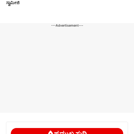
ಸ್ವಾಮೀಜಿ
---Advertisement---
ಪ್ರಮುಖ ಸುದ್ದಿ