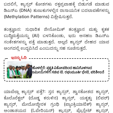
ಬದಲಿಗೆ, ಕ್ಯಾನ್ಸರ್ ಕೋಶಗಳು ರಕ್ತಪ್ರವಾಹಕ್ಕೆ ಬಿಡುಗಡೆ ಮಾಡುವ
ಡಿಎನ್ಎ (DNA) ತುಣುಕುಗಳಲ್ಲಿನ ರಾಸಾಯನಿಕ ಬದಲಾವಣೆಗಳನ್ನು
(Methylation Patterns) ವಿಶ್ಲೇಷಿಸುತ್ತದೆ.
ತಂತ್ರಜ್ಞಾನ: ಸುಧಾರಿತ ಜೀನೋಮಿಕ್ ತಂತ್ರಜ್ಞಾನ ಮತ್ತು ಕೃತಕ
ಬುದ್ಧಿಮತ್ತೆಯನ್ನು (AI) ಬಳಸಿಕೊಂಡು, ಇದು ಅಸಹಜ ಡಿಎನ್ಎ
ಸಂಕೇತಗಳನ್ನು ಪತ್ತೆ ಮಾಡುತ್ತದೆ. ಅಲ್ಲದೆ ಕ್ಯಾನ್ಸರ್ ದೇಹದ ಯಾವ
ಅಂಗದಲ್ಲಿ ಉದ್ಭವಿಸಿದೆ ಎಂಬುದನ್ನು ಸಹ ಸೂಚಿಸುತ್ತದೆ.
ಇದನ್ನು ಓದಿ
ಹೊಳಲ್ಕೆರೆ: ಪ್ರಕೃತಿ ವಿಕೋಪದಿಂದ ಹಾನಿಗೊಳಗಾದ
ಜಮೀನುಗಳಿಗೆ ಸಚಿವ ಟಿ. ರಘುಮೂರ್ತಿ ಭೇಟಿ, ಪರಿಶೀಲನೆ
ಯಾವೆಲ್ಲಾ ಕ್ಯಾನ್ಸರ್ ಪತ್ತೆ?: ಸ್ತನ ಕ್ಯಾನ್ಸರ್, ಶ್ವಾಸಕೋಶದ ಕ್ಯಾನ್ಸರ್,
ಕೊಲೊರೆಕ್ಟಲ್ (ದೊಡ್ಡ ಕರುಳಿನ) ಕ್ಯಾನ್ಸರ್, ಯಕೃತ್ತು (ಲಿವರ್)
ಕ್ಯಾನ್ಸರ್, ಮೇದೋಜ್ಜೀರಕ ಗ್ರಂಥಿ (ಪ್ಯಾಂಕ್ರಿಯಾಟಿಕ್) ಕ್ಯಾನ್ಸರ್,
ಅಂಡಾಶಯದ (ಓವೇರಿಯನ್) ಕ್ಯಾನ್ಸರ್, ಪ್ರೊಸ್ಟೇಟ್ ಕ್ಯಾನ್ಸರ್,