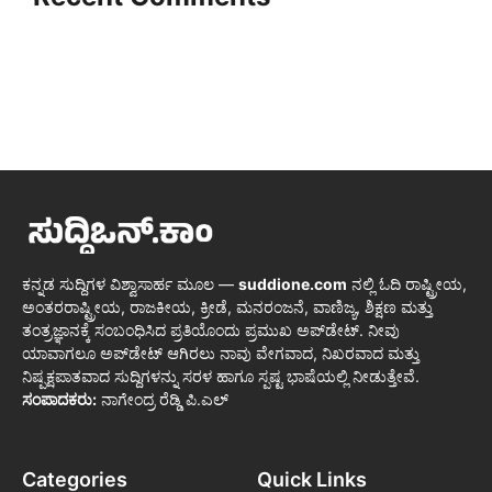
ಕನ್ನಡ ಸುದ್ದಿಗಳ ವಿಶ್ವಾಸಾರ್ಹ ಮೂಲ —
suddione.com
ನಲ್ಲಿ ಓದಿ ರಾಷ್ಟ್ರೀಯ,
ಅಂತರರಾಷ್ಟ್ರೀಯ, ರಾಜಕೀಯ, ಕ್ರೀಡೆ, ಮನರಂಜನೆ, ವಾಣಿಜ್ಯ, ಶಿಕ್ಷಣ ಮತ್ತು
ತಂತ್ರಜ್ಞಾನಕ್ಕೆ ಸಂಬಂಧಿಸಿದ ಪ್ರತಿಯೊಂದು ಪ್ರಮುಖ ಅಪ್‌ಡೇಟ್. ನೀವು
ಯಾವಾಗಲೂ ಅಪ್‌ಡೇಟ್ ಆಗಿರಲು ನಾವು ವೇಗವಾದ, ನಿಖರವಾದ ಮತ್ತು
ನಿಷ್ಪಕ್ಷಪಾತವಾದ ಸುದ್ದಿಗಳನ್ನು ಸರಳ ಹಾಗೂ ಸ್ಪಷ್ಟ ಭಾಷೆಯಲ್ಲಿ ನೀಡುತ್ತೇವೆ.
ಸಂಪಾದಕರು:
ನಾಗೇಂದ್ರ ರೆಡ್ಡಿ ಪಿ.ಎಲ್
Categories
Quick Links