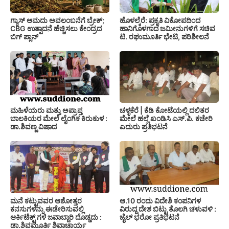
ಗ್ಯಾಸ್ ಆಮದು ಅವಲಂಬನೆಗೆ ಬ್ರೇಕ್;
ಹೊಳಲ್ಕೆರೆ: ಪ್ರಕೃತಿ ವಿಕೋಪದಿಂದ
CBG ಉತ್ಪಾದನೆ ಹೆಚ್ಚಿಸಲು ಕೇಂದ್ರದ
ಹಾನಿಗೊಳಗಾದ ಜಮೀನುಗಳಿಗೆ ಸಚಿವ
ಬಿಗ್ ಪ್ಲಾನ್
ಟಿ. ರಘುಮೂರ್ತಿ ಭೇಟಿ, ಪರಿಶೀಲನೆ
ಚಳ್ಳಕೆರೆ | ಕೆಡಿ ಕೋಟೆಯಲ್ಲಿ ದಲಿತರ
ಮಹಿಳೆಯರು ಮತ್ತು ಅಪ್ರಾಪ್ತ
ಮೇಲೆ ಹಲ್ಲೆ ಖಂಡಿಸಿ ಎಸ್.ಪಿ. ಕಚೇರಿ
ಬಾಲಕಿಯರ ಮೇಲೆ ಲೈಂಗಿಕ ಕಿರುಕುಳ :
ಎದುರು ಪ್ರತಿಭಟನೆ
ಡಾ.ಶಿವಣ್ಣ ವಿಷಾದ
ಮನೆ ಕಟ್ಟುವವರ ಆಶೋತ್ತರ
ಆ.10 ರಂದು ವಿದೇಶಿ ಕಂಪನಿಗಳ
ಕನಸುಗಳನ್ನು ಈಡೇರಿಸುವಲ್ಲಿ
ವಿರುದ್ದ ದೇಶ ಬಿಟ್ಟು ತೊಲಗಿ ಚಳುವಳಿ :
ಆರ್ಕಿಟೆಕ್ಟ್ ಗಳ ಜವಾಬ್ದಾರಿ ದೊಡ್ಡದು :
ಜೈಲ್ ಭರೋ ಪ್ರತಿಭಟನೆ
ಡಾ.ಶಿವಮೂರ್ತಿ ಶಿವಾಚಾರ್ಯ