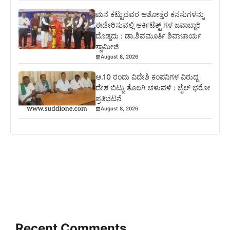
ಮನೆ ಕಟ್ಟುವವರ ಆಶೋತ್ತರ ಕನಸುಗಳನ್ನು
ಈಡೇರಿಸುವಲ್ಲಿ ಆರ್ಕಿಟೆಕ್ಟ್ ಗಳ ಜವಾಬ್ದಾರಿ
ದೊಡ್ಡದು : ಡಾ.ಶಿವಮೂರ್ತಿ ಶಿವಾಚಾರ್ಯ
ಸ್ವಾಮೀಜಿ
August 8, 2026
ಆ.10 ರಂದು ವಿದೇಶಿ ಕಂಪನಿಗಳ ವಿರುದ್ದ
ದೇಶ ಬಿಟ್ಟು ತೊಲಗಿ ಚಳುವಳಿ : ಜೈಲ್ ಭರೋ
ಪ್ರತಿಭಟನೆ
August 8, 2026
Recent Comments