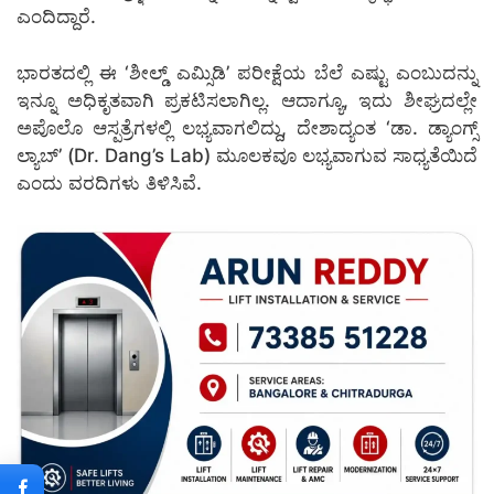
ಎಂದಿದ್ದಾರೆ.
ಭಾರತದಲ್ಲಿ ಈ ‘ಶೀಲ್ಡ್ ಎಮ್ಸಿಡಿ’ ಪರೀಕ್ಷೆಯ ಬೆಲೆ ಎಷ್ಟು ಎಂಬುದನ್ನು
ಇನ್ನೂ ಅಧಿಕೃತವಾಗಿ ಪ್ರಕಟಿಸಲಾಗಿಲ್ಲ. ಆದಾಗ್ಯೂ, ಇದು ಶೀಘ್ರದಲ್ಲೇ
ಅಪೊಲೊ ಆಸ್ಪತ್ರೆಗಳಲ್ಲಿ ಲಭ್ಯವಾಗಲಿದ್ದು, ದೇಶಾದ್ಯಂತ ‘ಡಾ. ಡ್ಯಾಂಗ್ಸ್
ಲ್ಯಾಬ್’ (Dr. Dang’s Lab) ಮೂಲಕವೂ ಲಭ್ಯವಾಗುವ ಸಾಧ್ಯತೆಯಿದೆ
ಎಂದು ವರದಿಗಳು ತಿಳಿಸಿವೆ.