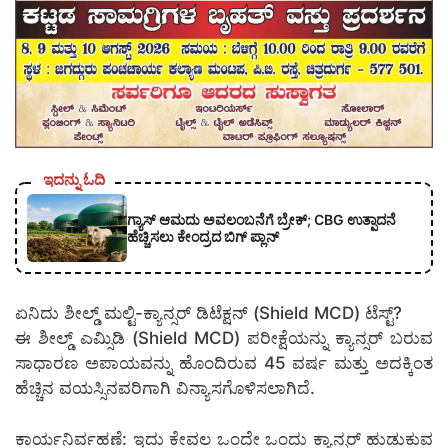
ಇದನ್ನು ಓದಿ
ಗ್ಯಾಸ್ ಆಮದು ಅವಲಂಬನೆಗೆ ಬ್ರೇಕ್; CBG ಉತ್ಪಾದನೆ
ಹೆಚ್ಚಿಸಲು ಕೇಂದ್ರದ ಬಿಗ್ ಪ್ಲಾನ್
ಏನಿದು ಶೀಲ್ಡ್ ಮಲ್ಟಿ-ಕ್ಯಾನ್ಸರ್ ಡಿಟೆಕ್ಷನ್ (Shield MCD) ಟೆಸ್ಟ್?
ಈ ಶೀಲ್ಡ್ ಎಮ್ಸಿಡಿ (Shield MCD) ಪರೀಕ್ಷೆಯನ್ನು ಕ್ಯಾನ್ಸರ್ ಬರುವ
ಸಾಧಾರಣ ಅಪಾಯವನ್ನು ಹೊಂದಿರುವ 45 ವರ್ಷ ಮತ್ತು ಅದಕ್ಕಿಂತ
ಹೆಚ್ಚಿನ ವಯಸ್ಸಿನವರಿಗಾಗಿ ವಿನ್ಯಾಸಗೊಳಿಸಲಾಗಿದೆ.
ಕಾರ್ಯನಿರ್ವಹಣೆ: ಇದು ಕೇವಲ ಒಂದೇ ಒಂದು ಕ್ಯಾನ್ಸರ್ ಹುಡುಕುವ