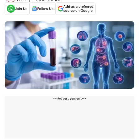
Add as a preferred
Join Us
Follow Us
source on Google
---Advertisement---