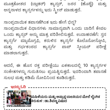
ಮೂತ್ರಕೋಶದ (ಬ್ಲಾಡರ್) ಕ್ಯಾನ್ಸರ್, ಜಠರ (ಹೊಟ್ಟೆ) ಮತ್ತು
ಅನ್ನನಾಳದ ಕ್ಯಾನ್ಸರ್ಗಳನ್ನು ಇದು ಸ್ಕ್ರೀನ್ ಮಾಡುತ್ತದೆ.
ಸಾಂಪ್ರದಾಯಿಕ ತಪಾಸಣೆಗಿಂತ ಇದು ಹೇಗೆ ಭಿನ್ನ?
ಸಾಂಪ್ರದಾಯಿಕ ವಿಧಾನಗಳು ಸಾಮಾನ್ಯವಾಗಿ ಒಂದು ಬಾರಿಗೆ ಕೇವಲ
ಒಂದು ಕ್ಯಾನ್ಸರ್ ಅನ್ನು ಮಾತ್ರ ಪರಿಶೀಲಿಸುತ್ತವೆ. ಉದಾಹರಣೆಗೆ: ಸ್ತನ
ಕ್ಯಾನ್ಸರ್ಗೆ ಮ್ಯಾಮೊಗ್ರಫಿ, ಕರುಳಿನ ಕ್ಯಾನ್ಸರ್ಗೆ ಕೊಲೊನೋಸ್ಕೋಪಿ,
ಮತ್ತು ಗರ್ಭಕಂಠದ ಕ್ಯಾನ್ಸರ್ಗೆ ಪಾಪ್ ಸ್ಮೀಯರ್ ಪರೀಕ್ಷೆ
ಮಾಡಲಾಗುತ್ತದೆ.
ಆದರೆ, ಈ ಹೊಸ ರಕ್ತ ಪರೀಕ್ಷೆಯು ಏಕಕಾಲದಲ್ಲಿ 10 ಕ್ಯಾನ್ಸರ್ಗಳ
ಸಂಕೇತಗಳನ್ನು ಗುರುತಿಸಲು ಪ್ರಯತ್ನಿಸುತ್ತದೆ. ಇದರಿಂದಾಗಿ ತಪಾಸಣೆ
ಸುಲಭ ಮತ್ತು ಕಡಿಮೆ ನೋವಿನಿಂದ ಕೂಡಿರುತ್ತದೆ.
ಇದನ್ನು ಓದಿ
ಮಹಿಳೆಯರು ಮತ್ತು ಅಪ್ರಾಪ್ತ ಬಾಲಕಿಯರ ಮೇಲೆ ಲೈಂಗಿಕ
ಕಿರುಕುಳ : ಡಾ.ಶಿವಣ್ಣ ವಿಷಾದ