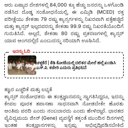
ಆರು ಏಷ್ಯಾದ ದೇಶಗಳಲ್ಲಿ 84,000 ಕ್ಕೂ ಹೆಚ್ಚು ಜನರನ್ನು ಒಳಗೊಂಡಿ
ನಡೆಸಿದ ದೊಡ್ಡ ಸಂಶೋಧನೆಯಲ್ಲಿ, ಈ ಎಮ್ಸಿಡಿ (MCED) ರಕ್ತ
ಪರೀಕ್ಷೆಯು ಶೇಕಡಾ 79 ರಷ್ಟು ಕ್ಯಾನ್ಸರ್ಗಳನ್ನು ನಿಖರವಾಗಿ ಪತ್ತೆಹಚ್ಚಿದೆ
ಮತ್ತು ಕ್ಯಾನ್ಸರ್ ಇಲ್ಲದವರನ್ನು ಶೇಕಡಾ 99.9 ರಷ್ಟು ನಿಖರತೆಯೊಂದಿಗೆ
ಗುರುತಿಸಿದೆ. ಅಲ್ಲದೆ, ಶೇಕಡಾ 80 ರಷ್ಟು ಪ್ರಕರಣಗಳಲ್ಲಿ ಕ್ಯಾನ್ಸರ್
ಯಾವ ಅಂಗದಲ್ಲಿದೆ ಎಂಬುದನ್ನು ಸರಿಯಾಗಿ ಊಹಿಸಿದೆ.
ಇದನ್ನು ಓದಿ
ಚಳ್ಳಕೆರೆ | ಕೆಡಿ ಕೋಟೆಯಲ್ಲಿ ದಲಿತರ ಮೇಲೆ ಹಲ್ಲೆ ಖಂಡಿಸಿ
ಎಸ್.ಪಿ. ಕಚೇರಿ ಎದುರು ಪ್ರತಿಭಟನೆ
ತಜ್ಞರ ಎಚ್ಚರಿಕೆ ಮತ್ತು ಲಭ್ಯತೆ
ಕ್ಯಾನ್ಸರ್ ಸಂಶೋಧಕರು ಈ ತಂತ್ರಜ್ಞಾನವನ್ನು ಸ್ವಾಗತಿಸಿದ್ದರೂ, ಇದನ್ನು
ಕೇವಲ ಪೂರಕ ತಪಾಸಣಾ ಸಾಧನವಾಗಿ ನೋಡಬೇಕೇ ಹೊರತು
ಅಂತಿಮ ವರದಿ ಎಂದು ನಂಬಬಾರದು ಎಂದು ಹೇಳಿದ್ದಾರೆ. ಭಾರತದ
ವೈವಿಧ್ಯಮಯ ಜೀನ್ (Gene) ವ್ಯವಸ್ಥೆಗೆ ತಕ್ಕಂತೆ ಮುಂದಿನ ದಿನಗಳಲ್ಲಿ
ಇಂತಹ ತಂತ್ರಜ್ಞಾನಗಳನ್ನು ಇನ್ನಷ್ಟು ಅಭಿವೃದ್ಧಿಪಡಿಸಬೇಕಿದೆ