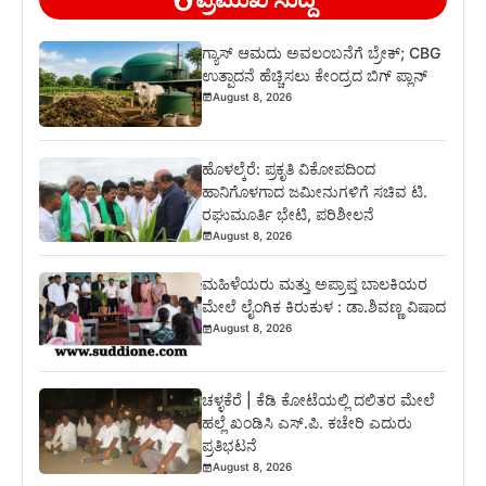
ಗ್ಯಾಸ್ ಆಮದು ಅವಲಂಬನೆಗೆ ಬ್ರೇಕ್; CBG
ಉತ್ಪಾದನೆ ಹೆಚ್ಚಿಸಲು ಕೇಂದ್ರದ ಬಿಗ್ ಪ್ಲಾನ್
August 8, 2026
ಹೊಳಲ್ಕೆರೆ: ಪ್ರಕೃತಿ ವಿಕೋಪದಿಂದ
ಹಾನಿಗೊಳಗಾದ ಜಮೀನುಗಳಿಗೆ ಸಚಿವ ಟಿ.
ರಘುಮೂರ್ತಿ ಭೇಟಿ, ಪರಿಶೀಲನೆ
August 8, 2026
ಮಹಿಳೆಯರು ಮತ್ತು ಅಪ್ರಾಪ್ತ ಬಾಲಕಿಯರ
ಮೇಲೆ ಲೈಂಗಿಕ ಕಿರುಕುಳ : ಡಾ.ಶಿವಣ್ಣ ವಿಷಾದ
August 8, 2026
ಚಳ್ಳಕೆರೆ | ಕೆಡಿ ಕೋಟೆಯಲ್ಲಿ ದಲಿತರ ಮೇಲೆ
ಹಲ್ಲೆ ಖಂಡಿಸಿ ಎಸ್.ಪಿ. ಕಚೇರಿ ಎದುರು
ಪ್ರತಿಭಟನೆ
August 8, 2026