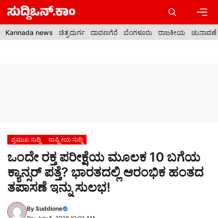
Skip
to
content
Men
Kannada news
ಚಿತ್ರದುರ್ಗ
ದಾವಣಗೆರೆ
ಬೆಂಗಳೂರು
ರಾಜಕೀಯ
ಚುನಾವಣೆ
ಪ್ರಮುಖ ಸುದ್ದಿ
ರಾಷ್ಟ್ರೀಯ ಸುದ್ದಿ
ಒಂದೇ ರಕ್ತ ಪರೀಕ್ಷೆಯ ಮೂಲಕ 10 ಬಗೆಯ
ಕ್ಯಾನ್ಸರ್ ಪತ್ತೆ? ಭಾರತದಲ್ಲಿ ಆರಂಭಿಕ ಹಂತದ
ತಪಾಸಣೆ ಇನ್ನು ಸುಲಭ!
By
Suddione
On: July 5, 2026 10:02 AM