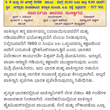
ಪಾಕಿಸ್ತಾನ ತನ್ನ ಮಾರ್ಗವನ್ನು ಬದಲಾಯಿಸುವವರೆಗೆ ಮತ್ತು
ಗಡಿಯಾಚೆಗಿನ ಭಯೋತ್ಪಾದನೆಗೆ ಬೆಂಬಲ ನೀಡುವುದನ್ನು
ನಿಲ್ಲಿಸುವವರೆಗೆ 1960 ರ ಸಿಂಧೂ ಜಲ ಒಪ್ಪಂದವನ್ನು ತಕ್ಷಣದಿಂದ
ಜಾರಿಗೆ ಬರುವಂತೆ ಸ್ಥಗಿತಗೊಳಿಸಲಾಗುತ್ತಿದೆ ಎಂದು ಭಾರತದ
ವಿದೇಶಾಂಗ ಕಾರ್ಯದರ್ಶಿ ವಿಕ್ರಮ್ ಮಿಶ್ರಿ ಘೋಷಿಸಿದರು. ಇದಲ್ಲದೆ,
ವಾಘಾ-ಅಟ್ಟಾರಿ ಗಡಿಯನ್ನು ತಕ್ಷಣವೇ ಮುಚ್ಚಲಾಗುವುದು ಎಂದು
ಮಿಶ್ರಿ ಘೋಷಿಸಿದರು. ಇದು ಭಾರತ ಮತ್ತು ಪಾಕಿಸ್ತಾನದ ನಡುವಿನ
ವ್ಯಾಪಾರ ಮತ್ತು ನಾಗರಿಕ ಸಂಚಾರಕ್ಕೆ ಪ್ರಮುಖ ಕೇಂದ್ರವಾಗಿದೆ. ಅಲ್ಲದೆ
ಪಾಕಿಸ್ತಾನಿ ಪ್ರಜೆಗಳು ಭಾರತ ಪ್ರವೇಶಿಸುವುದನ್ನು ನಿಷೇಧಿಸಿತು.
ಪ್ರಸ್ತುತ ಭಾರತದಲ್ಲಿರುವ ಪಾಕಿಸ್ತಾನಿಗಳಿಗೆ ದೇಶ ಬಿಡಲು 48 ಗಂಟೆಗಳ
ಕಾಲಾವಕಾಶ ನೀಡಲಾಗಿದೆ. ನವದೆಹಲಿಯಲ್ಲಿರುವ ಪಾಕಿಸ್ತಾನ
ಹೈಕಮಿಷನ್‌ನಲ್ಲಿರುವ ವಾಯುಪಡೆ, ಸೇನೆ ಮತ್ತು ನೌಕಾಪಡೆಯ ಎಲ್ಲಾ