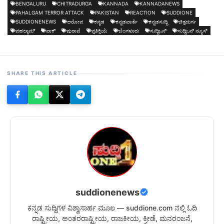
BENGALURU
CHITRADURGA
KANNADA
KANNADANEWS
PAHALGAM TERROR ATTACK
PAKISTAN
REACTION
SUDDIONE
SUDDIONENEWS
ಆರೋಪ
ಕನ್ನಡ
ಕನ್ನಡವಾರ್ತೆ
ಕನ್ನಡಸುದ್ದಿ
ಚಿತ್ರದುರ್ಗ
ಪಹಲ್ಗಾಮ್
ಪಾಕ್
ಪುರಾವೆ
ಪ್ರತಿಕ್ರಿಯೆ
ಬೆಂಗಳೂರು
ಸುದ್ದಿಒನ್
ಸುದ್ದಿಒನ್ ನ್ಯೂಸ್
SHARE THIS ARTICLE
suddionenews
ಕನ್ನಡ ಸುದ್ದಿಗಳ ವಿಶ್ವಾಸಾರ್ಹ ಮೂಲ — suddione.com ನಲ್ಲಿ ಓದಿ
ರಾಷ್ಟ್ರೀಯ, ಅಂತರರಾಷ್ಟ್ರೀಯ, ರಾಜಕೀಯ, ಕ್ರೀಡೆ, ಮನರಂಜನೆ,