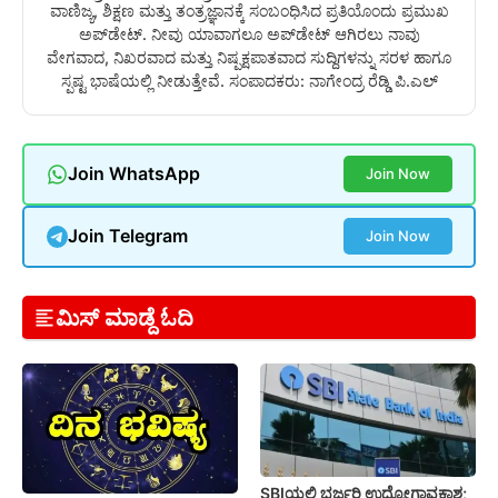
ವಾಣಿಜ್ಯ, ಶಿಕ್ಷಣ ಮತ್ತು ತಂತ್ರಜ್ಞಾನಕ್ಕೆ ಸಂಬಂಧಿಸಿದ ಪ್ರತಿಯೊಂದು ಪ್ರಮುಖ
ಅಪ್‌ಡೇಟ್. ನೀವು ಯಾವಾಗಲೂ ಅಪ್‌ಡೇಟ್ ಆಗಿರಲು ನಾವು
ವೇಗವಾದ, ನಿಖರವಾದ ಮತ್ತು ನಿಷ್ಪಕ್ಷಪಾತವಾದ ಸುದ್ದಿಗಳನ್ನು ಸರಳ ಹಾಗೂ
ಸ್ಪಷ್ಟ ಭಾಷೆಯಲ್ಲಿ ನೀಡುತ್ತೇವೆ. ಸಂಪಾದಕರು: ನಾಗೇಂದ್ರ ರೆಡ್ಡಿ ಪಿ.ಎಲ್
Join WhatsApp
Join Now
Join Telegram
Join Now
ಮಿಸ್ ಮಾಡ್ದೆ ಓದಿ
SBIಯಲ್ಲಿ ಭರ್ಜರಿ ಉದ್ಯೋಗಾವಕಾಶ;