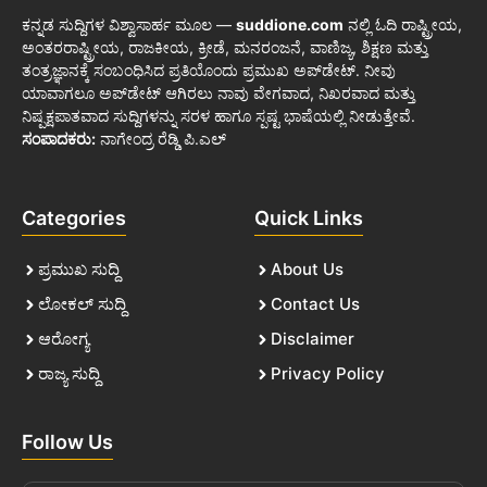
ಕನ್ನಡ ಸುದ್ದಿಗಳ ವಿಶ್ವಾಸಾರ್ಹ ಮೂಲ —
suddione.com
ನಲ್ಲಿ ಓದಿ ರಾಷ್ಟ್ರೀಯ,
ಅಂತರರಾಷ್ಟ್ರೀಯ, ರಾಜಕೀಯ, ಕ್ರೀಡೆ, ಮನರಂಜನೆ, ವಾಣಿಜ್ಯ, ಶಿಕ್ಷಣ ಮತ್ತು
ತಂತ್ರಜ್ಞಾನಕ್ಕೆ ಸಂಬಂಧಿಸಿದ ಪ್ರತಿಯೊಂದು ಪ್ರಮುಖ ಅಪ್‌ಡೇಟ್. ನೀವು
ಯಾವಾಗಲೂ ಅಪ್‌ಡೇಟ್ ಆಗಿರಲು ನಾವು ವೇಗವಾದ, ನಿಖರವಾದ ಮತ್ತು
ನಿಷ್ಪಕ್ಷಪಾತವಾದ ಸುದ್ದಿಗಳನ್ನು ಸರಳ ಹಾಗೂ ಸ್ಪಷ್ಟ ಭಾಷೆಯಲ್ಲಿ ನೀಡುತ್ತೇವೆ.
ಸಂಪಾದಕರು:
ನಾಗೇಂದ್ರ ರೆಡ್ಡಿ ಪಿ.ಎಲ್
Categories
Quick Links
ಪ್ರಮುಖ ಸುದ್ದಿ
About Us
ಲೋಕಲ್ ಸುದ್ದಿ
Contact Us
ಆರೋಗ್ಯ
Disclaimer
ರಾಜ್ಯ ಸುದ್ದಿ
Privacy Policy
Follow Us