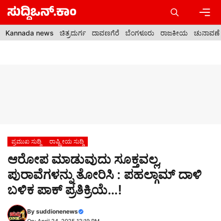
Skip
to
content
Men
Kannada news
ಚಿತ್ರದುರ್ಗ
ದಾವಣಗೆರೆ
ಬೆಂಗಳೂರು
ರಾಜಕೀಯ
ಚುನಾವಣೆ
ಪ್ರಮುಖ ಸುದ್ದಿ
ರಾಷ್ಟ್ರೀಯ ಸುದ್ದಿ
ಆರೋಪ ಮಾಡುವುದು ಸೂಕ್ತವಲ್ಲ,
ಪುರಾವೆಗಳನ್ನು ತೋರಿಸಿ : ಪಹಲ್ಗಾಮ್‌ ದಾಳಿ
ಬಳಿಕ ಪಾಕ್ ಪ್ರತಿಕ್ರಿಯೆ…!
By
suddionenews
On: April 24, 2025 12:19 PM