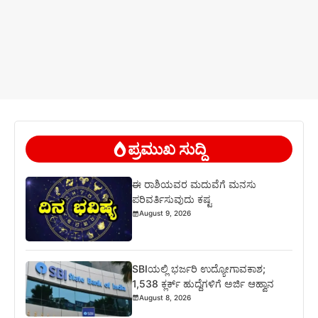
ಪ್ರಮುಖ ಸುದ್ದಿ
ಈ ರಾಶಿಯವರ ಮದುವೆಗೆ ಮನಸು
ಪರಿವರ್ತಿಸುವುದು ಕಷ್ಟ
August 9, 2026
SBIಯಲ್ಲಿ ಭರ್ಜರಿ ಉದ್ಯೋಗಾವಕಾಶ;
1,538 ಕ್ಲರ್ಕ್ ಹುದ್ದೆಗಳಿಗೆ ಅರ್ಜಿ ಆಹ್ವಾನ
August 8, 2026