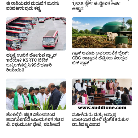
ಈ ರಾಶಿಯವರ ಮದುವೆಗೆ ಮನಸು
1,538 ಕ್ಲರ್ಕ್ ಹುದ್ದೆಗಳಿಗೆ ಅರ್ಜಿ
ಪರಿವರ್ತಿಸುವುದು ಕಷ್ಟ
ಆಹ್ವಾನ
ಗ್ಯಾಸ್ ಆಮದು ಅವಲಂಬನೆಗೆ ಬ್ರೇಕ್;
ಹಬ್ಬಕ್ಕೆ ಊರಿಗೆ ಹೋಗುವ ಪ್ಲ್ಯಾನ್
CBG ಉತ್ಪಾದನೆ ಹೆಚ್ಚಿಸಲು ಕೇಂದ್ರದ
ಇದೆಯಾ? KSRTC ಟಿಕೆಟ್
ಬಿಗ್ ಪ್ಲಾನ್
ಬುಕ್ಕಿಂಗ್‌ನಲ್ಲಿ ಸಿಗಲಿದೆ ಭರ್ಜರಿ
ರಿಯಾಯಿತಿ
ಹೊಳಲ್ಕೆರೆ: ಪ್ರಕೃತಿ ವಿಕೋಪದಿಂದ
ಮಹಿಳೆಯರು ಮತ್ತು ಅಪ್ರಾಪ್ತ
ಹಾನಿಗೊಳಗಾದ ಜಮೀನುಗಳಿಗೆ ಸಚಿವ
ಬಾಲಕಿಯರ ಮೇಲೆ ಲೈಂಗಿಕ ಕಿರುಕುಳ :
ಟಿ. ರಘುಮೂರ್ತಿ ಭೇಟಿ, ಪರಿಶೀಲನೆ
ಡಾ.ಶಿವಣ್ಣ ವಿಷಾದ