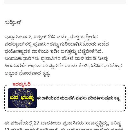
ಸುದ್ದಿಒನ್
ಇಸ್ಲಾಮಾಬಾದ್, ಏಪ್ರಿಲ್ 24: ಜಮ್ಮು ಮತ್ತು ಕಾಶ್ಮೀರದ
ಪಹಲ್ಗಾಮ್‌ನಲ್ಲಿ ಪ್ರವಾಸಿಗರನ್ನು ಗುರಿಯಾಗಿಸಿಕೊಂಡು ನಡೆದ
ಭಯೋತ್ಪಾದಕ ದಾಳಿಯು ಇಡೀ ಜಗತ್ತನ್ನು ಬೆಚ್ಚಿಬೀಳಿಸಿದೆ.
ಬಂದೂಕುಧಾರಿಗಳು ಪ್ರವಾಸಿಗರ ಮೇಲೆ ದಾಳಿ ಮಾಡಿ ನೀವು
ಹಿಂದೂಗಳೇ ಅಥವಾ ಮುಸ್ಲಿಮರೇ ಎಂದು ಕೇಳಿ ನಡೆಸಿದ ನರಮೇಧ
ಅತ್ಯಂತ ಘೋರವಾದ ಕೃತ್ಯ.
ಇದನ್ನು ಓದಿ
ಈ ರಾಶಿಯವರ ಮದುವೆಗೆ ಮನಸು ಪರಿವರ್ತಿಸುವುದು ಕಷ್ಟ
ಈ ಘಟನೆಯಲ್ಲಿ 27 ಭಾರತೀಯ ಪ್ರವಾಸಿಗರು ಸಾವನ್ನಪ್ಪಿದ್ದು, ಕನಿಷ್ಠ
17 ಮಂದಿ ಗಾಯಗೊಂಡಿದ್ದಾರೆ. ಈ ಭಯೋತ್ಪಾದಕ ದಾಳಿಯ ನಂತರ,