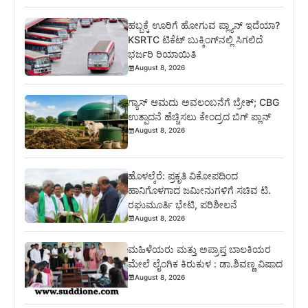
ಹಬ್ಬಕ್ಕೆ ಊರಿಗೆ ಹೋಗುವ ಪ್ಲ್ಯಾನ್ ಇದೆಯಾ?
KSRTC ಟಿಕೆಟ್ ಬುಕ್ಕಿಂಗ್‌ನಲ್ಲಿ ಸಿಗಲಿದೆ
ಭರ್ಜರಿ ರಿಯಾಯಿತಿ
August 8, 2026
ಗ್ಯಾಸ್ ಆಮದು ಅವಲಂಬನೆಗೆ ಬ್ರೇಕ್; CBG
ಉತ್ಪಾದನೆ ಹೆಚ್ಚಿಸಲು ಕೇಂದ್ರದ ಬಿಗ್ ಪ್ಲಾನ್
August 8, 2026
ಹೊಳಲ್ಕೆರೆ: ಪ್ರಕೃತಿ ವಿಕೋಪದಿಂದ
ಹಾನಿಗೊಳಗಾದ ಜಮೀನುಗಳಿಗೆ ಸಚಿವ ಟಿ.
ರಘುಮೂರ್ತಿ ಭೇಟಿ, ಪರಿಶೀಲನೆ
August 8, 2026
ಮಹಿಳೆಯರು ಮತ್ತು ಅಪ್ರಾಪ್ತ ಬಾಲಕಿಯರ
ಮೇಲೆ ಲೈಂಗಿಕ ಕಿರುಕುಳ : ಡಾ.ಶಿವಣ್ಣ ವಿಷಾದ
August 8, 2026