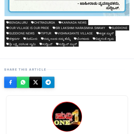
BENGALURU
CHITRADURGA
KANNADA NEWS
OUR VILLAGE IS OUR PRIDE
SRI LAKSHMI NARASIMHA SWAMY
SUDDIONE
SUDDIONE NEWS
TIPTUR
VIGHNASANTE VILLAGE
ಕನ್ನಡ ನ್ಯೂಸ್
ಚಿತ್ರದುರ್ಗ
ತಿಪಟೂರು
ನಮ್ಮ ಊರು ನಮ್ಮ ಹೆಮ್ಮೆ
ಬೆಂಗಳೂರು
ವಿಘ್ನಸಂತೆ ಗ್ರಾಮ
ಶ್ರೀ ಲಕ್ಷ್ಮಿ ನರಸಿಂಹ ಸ್ವಾಮಿ
ಸುದ್ದಿಒನ್
ಸುದ್ದಿಒನ್ ನ್ಯೂಸ್
SHARE THIS ARTICLE