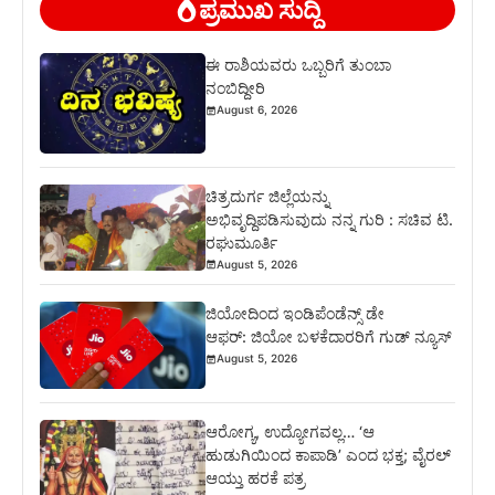
ಪ್ರಮುಖ ಸುದ್ದಿ
ಈ ರಾಶಿಯವರು ಒಬ್ಬರಿಗೆ ತುಂಬಾ
ನಂಬಿದ್ದೀರಿ
August 6, 2026
ಚಿತ್ರದುರ್ಗ ಜಿಲ್ಲೆಯನ್ನು
ಅಭಿವೃದ್ದಿಪಡಿಸುವುದು ನನ್ನ ಗುರಿ : ಸಚಿವ ಟಿ.
ರಘುಮೂರ್ತಿ
August 5, 2026
ಜಿಯೋದಿಂದ ಇಂಡಿಪೆಂಡೆನ್ಸ್ ಡೇ
ಆಫರ್: ಜಿಯೋ ಬಳಕೆದಾರರಿಗೆ ಗುಡ್ ನ್ಯೂಸ್
August 5, 2026
ಆರೋಗ್ಯ, ಉದ್ಯೋಗವಲ್ಲ… ‘ಆ
ಹುಡುಗಿಯಿಂದ ಕಾಪಾಡಿ’ ಎಂದ ಭಕ್ತ; ವೈರಲ್
ಆಯ್ತು ಹರಕೆ ಪತ್ರ