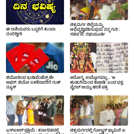
ಚಿತ್ರದುರ್ಗ ಜಿಲ್ಲೆಯನ್ನು
ಈ ರಾಶಿಯವರು ಒಬ್ಬರಿಗೆ ತುಂಬಾ
ಅಭಿವೃದ್ದಿಪಡಿಸುವುದು ನನ್ನ ಗುರಿ :
ನಂಬಿದ್ದೀರಿ
ಸಚಿವ ಟಿ. ರಘುಮೂರ್ತಿ
ಜಿಯೋದಿಂದ ಇಂಡಿಪೆಂಡೆನ್ಸ್ ಡೇ
ಆರೋಗ್ಯ, ಉದ್ಯೋಗವಲ್ಲ… ‘ಆ
ಆಫರ್: ಜಿಯೋ ಬಳಕೆದಾರರಿಗೆ ಗುಡ್
ಹುಡುಗಿಯಿಂದ ಕಾಪಾಡಿ’ ಎಂದ ಭಕ್ತ;
ನ್ಯೂಸ್
ವೈರಲ್ ಆಯ್ತು ಹರಕೆ ಪತ್ರ
ಎಸ್‍ಐಆರ್ ಪ್ರಕ್ರಿಯೆ : ಕರ್ನಾಟಕದಲ್ಲಿ
ಚಿತ್ರದುರ್ಗದಲ್ಲಿ ಗೋಲ್ಡನ್ ಫ್ಯಾಮಿಲಿ ಐ