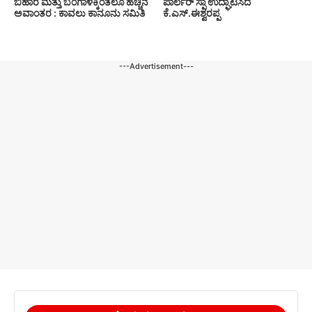
ಬಿಹಾರ ಮತ್ತು ಬಂಗಾಳಕ್ಕಿಂತಲೂ ಹೆಚ್ಚಿನ
ಪಾರ್ಲರ್ ಸ್ಪಾ ಉದ್ಘಾಟಿಸಿದ
ಅವಾಂತರ : ಕಾವಲು ಕಾನೂನು ಸಮಿತಿ
ಕೆ.ಎಸ್.ಈಶ್ವರಪ್ಪ
---Advertisement---