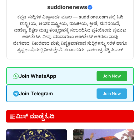
suddionenews
ಕನ್ನಡ ಸುದ್ದಿಗಳ ವಿಶ್ವಾಸಾರ್ಹ ಮೂಲ — suddione.com ನಲ್ಲಿ ಓದಿ
ರಾಷ್ಟ್ರೀಯ, ಅಂತರರಾಷ್ಟ್ರೀಯ, ರಾಜಕೀಯ, ಕ್ರೀಡೆ, ಮನರಂಜನೆ,
ವಾಣಿಜ್ಯ, ಶಿಕ್ಷಣ ಮತ್ತು ತಂತ್ರಜ್ಞಾನಕ್ಕೆ ಸಂಬಂಧಿಸಿದ ಪ್ರತಿಯೊಂದು ಪ್ರಮುಖ
ಅಪ್‌ಡೇಟ್. ನೀವು ಯಾವಾಗಲೂ ಅಪ್‌ಡೇಟ್ ಆಗಿರಲು ನಾವು
ವೇಗವಾದ, ನಿಖರವಾದ ಮತ್ತು ನಿಷ್ಪಕ್ಷಪಾತವಾದ ಸುದ್ದಿಗಳನ್ನು ಸರಳ ಹಾಗೂ
ಸ್ಪಷ್ಟ ಭಾಷೆಯಲ್ಲಿ ನೀಡುತ್ತೇವೆ. ಸಂಪಾದಕರು: ನಾಗೇಂದ್ರ ರೆಡ್ಡಿ ಪಿ.ಎಲ್
Join WhatsApp
Join Now
Join Telegram
Join Now
ಮಿಸ್ ಮಾಡ್ದೆ ಓದಿ