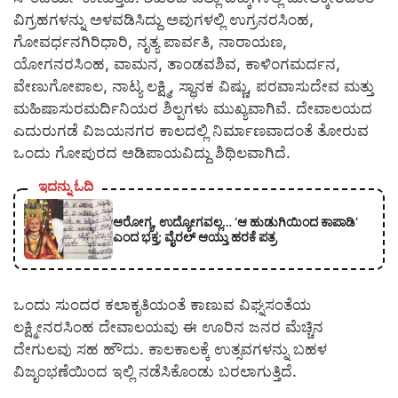
ವಿಗ್ರಹಗಳನ್ನು ಅಳವಡಿಸಿದ್ದು ಅವುಗಳಲ್ಲಿ ಉಗ್ರನರಸಿಂಹ,
ಗೋವರ್ಧನಗಿರಿಧಾರಿ, ನೃತ್ಯ ಪಾರ್ವತಿ, ನಾರಾಯಣ,
ಯೋಗನರಸಿಂಹ, ವಾಮನ, ತಾಂಡವಶಿವ, ಕಾಳಿಂಗಮರ್ದನ,
ವೇಣುಗೋಪಾಲ, ನಾಟ್ಯ ಲಕ್ಷ್ಮಿ, ಸ್ಥಾನಕ ವಿಷ್ಣು, ಪರವಾಸುದೇವ ಮತ್ತು
ಮಹಿಷಾಸುರಮರ್ದಿನಿಯರ ಶಿಲ್ಪಗಳು ಮುಖ್ಯವಾಗಿವೆ. ದೇವಾಲಯದ
ಎದುರುಗಡೆ ವಿಜಯನಗರ ಕಾಲದಲ್ಲಿ ನಿರ್ಮಾಣವಾದಂತೆ ತೋರುವ
ಒಂದು ಗೋಪುರದ ಅಡಿಪಾಯವಿದ್ದು ಶಿಥಿಲವಾಗಿದೆ.
ಇದನ್ನು ಓದಿ
ಆರೋಗ್ಯ, ಉದ್ಯೋಗವಲ್ಲ… ‘ಆ ಹುಡುಗಿಯಿಂದ ಕಾಪಾಡಿ’
ಎಂದ ಭಕ್ತ; ವೈರಲ್ ಆಯ್ತು ಹರಕೆ ಪತ್ರ
ಒಂದು ಸುಂದರ ಕಲಾಕೃತಿಯಂತೆ ಕಾಣುವ ವಿಘ್ನಸಂತೆಯ
ಲಕ್ಷ್ಮೀನರಸಿಂಹ ದೇವಾಲಯವು ಈ ಊರಿನ ಜನರ ಮೆಚ್ಚಿನ
ದೇಗುಲವು ಸಹ ಹೌದು. ಕಾಲಕಾಲಕ್ಕೆ ಉತ್ಸವಗಳನ್ನು ಬಹಳ
ವಿಜೃಂಭಣೆಯಿಂದ ಇಲ್ಲಿ ನಡೆಸಿಕೊಂಡು ಬರಲಾಗುತ್ತಿದೆ.