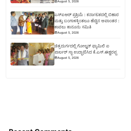
August 5, 2026
ಎಸ್‍ಐಆರ್ ಪ್ರಕ್ರಿಯೆ : ಕರ್ನಾಟಕದಲ್ಲಿ ಬಿಹಾರ
ಮತ್ತು ಬಂಗಾಳಕ್ಕಿಂತಲೂ ಹೆಚ್ಚಿನ ಅವಾಂತರ :
ಕಾವಲು ಕಾನೂನು ಸಮಿತಿ
August 5, 2026
ಚಿತ್ರದುರ್ಗದಲ್ಲಿ ಗೋಲ್ಡನ್ ಫ್ಯಾಮಿಲಿ ಐ
ಪಾರ್ಲರ್ ಸ್ಪಾ ಉದ್ಘಾಟಿಸಿದ ಕೆ.ಎಸ್.ಈಶ್ವರಪ್ಪ
August 5, 2026