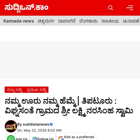
Skip
to
content
Men
Kannada news
ಚಿತ್ರದುರ್ಗ
ದಾವಣಗೆರೆ
ಬೆಂಗಳೂರು
ರಾಜಕೀಯ
ಚುನಾವಣೆ
ರಾಜ್ಯ ಸುದ್ದಿ
ಪ್ರಮುಖ ಸುದ್ದಿ
ನಮ್ಮ ಊರು ನಮ್ಮ ಹೆಮ್ಮೆ | ತಿಪಟೂರು :
ವಿಘ್ನಸಂತೆ ಗ್ರಾಮದ ಶ್ರೀ ಲಕ್ಷ್ಮಿ ನರಸಿಂಹ ಸ್ವಾಮಿ
By
suddionenews
On: May 22, 2026 8:02 AM
Add as a preferred
Join Us
Follow Us