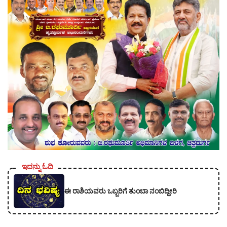
ಇದನ್ನು ಓದಿ
ಈ ರಾಶಿಯವರು ಒಬ್ಬರಿಗೆ ತುಂಬಾ ನಂಬಿದ್ದೀರಿ