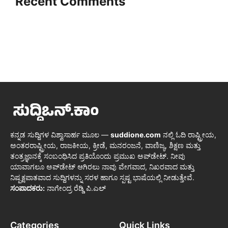
Recent Comments
ಕನ್ನಡ ಸುದ್ದಿಗಳ ವಿಶ್ವಾಸಾರ್ಹ ಮೂಲ —
suddione.com
ನಲ್ಲಿ ಓದಿ ರಾಷ್ಟ್ರೀಯ,
ಅಂತರರಾಷ್ಟ್ರೀಯ, ರಾಜಕೀಯ, ಕ್ರೀಡೆ, ಮನರಂಜನೆ, ವಾಣಿಜ್ಯ, ಶಿಕ್ಷಣ ಮತ್ತು
ತಂತ್ರಜ್ಞಾನಕ್ಕೆ ಸಂಬಂಧಿಸಿದ ಪ್ರತಿಯೊಂದು ಪ್ರಮುಖ ಅಪ್‌ಡೇಟ್. ನೀವು
ಯಾವಾಗಲೂ ಅಪ್‌ಡೇಟ್ ಆಗಿರಲು ನಾವು ವೇಗವಾದ, ನಿಖರವಾದ ಮತ್ತು
ನಿಷ್ಪಕ್ಷಪಾತವಾದ ಸುದ್ದಿಗಳನ್ನು ಸರಳ ಹಾಗೂ ಸ್ಪಷ್ಟ ಭಾಷೆಯಲ್ಲಿ ನೀಡುತ್ತೇವೆ.
ಸಂಪಾದಕರು:
ನಾಗೇಂದ್ರ ರೆಡ್ಡಿ ಪಿ.ಎಲ್
Categories
Quick Links