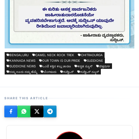
BENGALURU
CAMEL NECK ROCK TREK
CHITRADURGA
KANNADA NEWS
OUR TOWN IS OUR PRIDE
SUDDIONE
SUDDIONE NEWS
ಒಂಟೆ ಕತ್ತಿನ ಕಲ್ಲು ಚಾರಣ
ಕನ್ನಡ ನ್ಯೂಸ್
ಚಿತ್ರದುರ್ಗ
ನಮ್ಮ ಊರು ನಮ್ಮ ಹೆಮ್ಮೆ
ಬೆಂಗಳೂರು
ಸುದ್ದಿಒನ್
ಸುದ್ದಿಒನ್ ನ್ಯೂಸ್
SHARE THIS ARTICLE