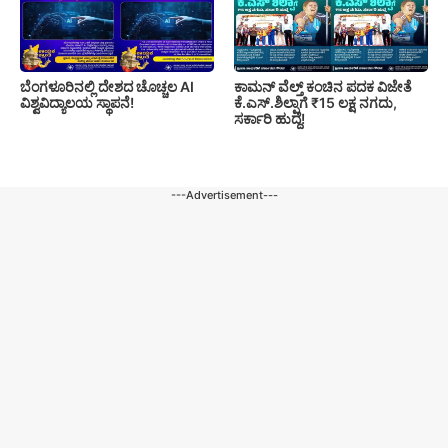
ಬೆಂಗಳೂರಿನಲ್ಲಿ ದೇಶದ ಚೊಚ್ಚಲ AI
ಕಾಮನ್ ವೆಲ್ತ್ ಕಂಚಿನ ಪದಕ ವಿಜೇತೆ
ವಿಶ್ವವಿದ್ಯಾಲಯ ಸ್ಥಾಪನೆ!
ಕೆ.ಎಸ್.ಶಿಲ್ಪಾಗೆ ₹15 ಲಕ್ಷ ನಗದು,
ಸರ್ಕಾರಿ ಹುದ್ದೆ!
---Advertisement---