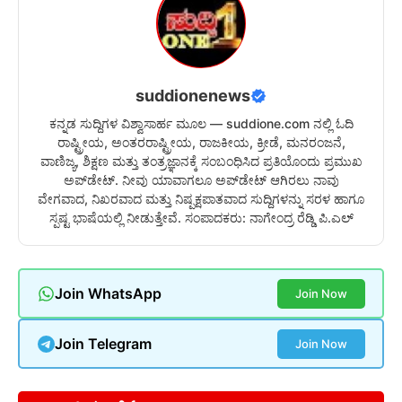
suddionenews
ಕನ್ನಡ ಸುದ್ದಿಗಳ ವಿಶ್ವಾಸಾರ್ಹ ಮೂಲ — suddione.com ನಲ್ಲಿ ಓದಿ
ರಾಷ್ಟ್ರೀಯ, ಅಂತರರಾಷ್ಟ್ರೀಯ, ರಾಜಕೀಯ, ಕ್ರೀಡೆ, ಮನರಂಜನೆ,
ವಾಣಿಜ್ಯ, ಶಿಕ್ಷಣ ಮತ್ತು ತಂತ್ರಜ್ಞಾನಕ್ಕೆ ಸಂಬಂಧಿಸಿದ ಪ್ರತಿಯೊಂದು ಪ್ರಮುಖ
ಅಪ್‌ಡೇಟ್. ನೀವು ಯಾವಾಗಲೂ ಅಪ್‌ಡೇಟ್ ಆಗಿರಲು ನಾವು
ವೇಗವಾದ, ನಿಖರವಾದ ಮತ್ತು ನಿಷ್ಪಕ್ಷಪಾತವಾದ ಸುದ್ದಿಗಳನ್ನು ಸರಳ ಹಾಗೂ
ಸ್ಪಷ್ಟ ಭಾಷೆಯಲ್ಲಿ ನೀಡುತ್ತೇವೆ. ಸಂಪಾದಕರು: ನಾಗೇಂದ್ರ ರೆಡ್ಡಿ ಪಿ.ಎಲ್
Join WhatsApp
Join Now
Join Telegram
Join Now