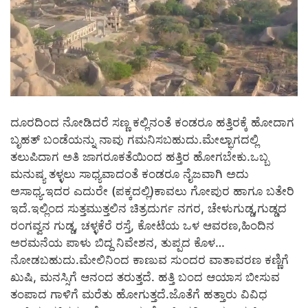
ದೂರದಿಂದ ನೋಡಿದರೆ ಸಣ್ಣ ಕಲ್ಲಿನಂತೆ ಕಂಡರೂ ಹತ್ತಿರಕ್ಕೆ ಹೋದಾಗ
ಬೃಹತ್ ಬಂಡೆಯನ್ನು ನಾವು ಗಮನಿಸಬಹುದು.ಮೇಲ್ಭಾಗದಲ್ಲಿ
ತಲುಪಿದಾಗ ಅತಿ ಜಾಗರೂಕತೆಯಿಂದ ಹತ್ತಿರ ಹೋಗಬೇಕು.ಒಬ್ಬ
ಮನುಷ್ಯ ತಳ್ಳಲು ಸಾಧ್ಯವಾದಂತೆ ಕಂಡರೂ ನೈಜವಾಗಿ ಅದು
ಅಸಾಧ್ಯ.ಇದರ ಎದುರೇ (ಪಕ್ಕದಲ್ಲಿ)ಕಾವಲು ಗೋಪುರ ಹಾಗೂ ಬತೇರಿ
ಇದೆ.ಇಲ್ಲಿಂದ ಸುತ್ತಮುತ್ತಲಿನ ಚಿತ್ರದುರ್ಗ ನಗರ, ಚೇಳುಗುಡ್ಡ,ಗುಡ್ಡದ
ರಂಗವ್ವನ ಗುಡ್ಡ, ಚಳ್ಳಕೆರೆ ರಸ್ತೆ, ಕೋಟೆಯ ಒಳ ಆವರಣ,ಹಿಂದಿನ
ಅರಮನೆಯ ಪಾಳು ಬಿದ್ದ ನಿವೇಶನ, ತುಪ್ಪದ ಕೊಳ…
ನೋಡಬಹುದು.ಮೇಲಿನಿಂದ ಕಾಣುವ ಸುಂದರ ವಾತಾವರಣ ಕಣ್ಣಿಗೆ
ಖುಷಿ, ಮನಸ್ಸಿಗೆ ಆನಂದ ತರುತ್ತದೆ. ಹತ್ತಿ ಬಂದ ಆಯಾಸ ಬೀಸುವ
ತಂಪಾದ ಗಾಳಿಗೆ ಮರೆತು ಹೋಗುತ್ತದೆ.ಜೊತೆಗೆ ಹತ್ತಾರು ವಿವಿಧ