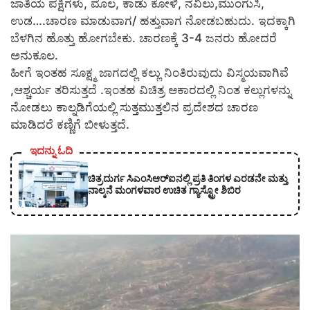
ಜಾತಿಯ ಪಕ್ಷಿಗಳು, ಮೊಲ, ಕಾಡು ಕೋಳಿ, ನವಿಲು,ಮುಂಗುಸಿ,
ಉಡ….ಚಾರಣ ಮಾಡುವಾಗ/ ಹತ್ತುವಾಗ ನೋಡಬಹುದು. ಇದಕ್ಕಾಗಿ
ಬೆಳಗಿನ ಹೊತ್ತು ಹೋಗಬೇಕು. ಚಾರಣಕ್ಕೆ 3-4 ಜನರು ಹೋದರೆ
ಅನುಕೂಲ.
ಹೀಗೆ ಇಂತಹ ಸೂಕ್ಷ್ಮ ಜಾಗದಲ್ಲಿ ಕಲ್ಲು ನಿಂತಿರುವುದು ವಿಸ್ಮಯವಾಗಿವೆ
,ಆಶ್ಚರ್ಯ ತರಿಸುತ್ತದೆ .ಇಂತಹ ವಿಚಿತ್ರ ಆಕಾರದಲ್ಲಿ ನಿಂತ ಕಲ್ಲುಗಳನ್ನು
ನೋಡಲು ಕಾಲ್ನಡಿಗೆಯಲ್ಲಿ ಸುತ್ತಮುತ್ತಲಿನ ಪ್ರದೇಶದ ಚಾರಣ
ಮಾಡಿದರೆ ಕಣ್ಣಿಗೆ ಬೀಳುತ್ತದೆ.
ಇದನ್ನು ಓದಿ
ಚಿತ್ರದುರ್ಗ ಸಿಎಂಸಿಆರ್‍ಐನಲ್ಲಿ ಪ್ರತಿ ತಿಂಗಳ ಎರಡನೇ ಮತ್ತು
ನಾಲ್ಕನೆ ಮಂಗಳವಾರ ಉಚಿತ ಗ್ಯಾಸ್ಟ್ರೋ ಶಿಬಿರ