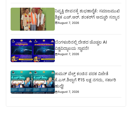
ನಿವೃತ್ತಿ ಜೀವನಕ್ಕೆ ಶುಭಹಾರೈಕೆ: ಸಮಾಜಮುಖಿ
ಶಿಕ್ಷಕ ಎಚ್.ಆರ್. ಶಂಕರ್‌ಗೆ ಅದ್ಧೂರಿ ಸನ್ಮಾನ
August 7, 2026
ಬೆಂಗಳೂರಿನಲ್ಲಿ ದೇಶದ ಚೊಚ್ಚಲ AI
ವಿಶ್ವವಿದ್ಯಾಲಯ ಸ್ಥಾಪನೆ!
August 7, 2026
ಕಾಮನ್ ವೆಲ್ತ್ ಕಂಚಿನ ಪದಕ ವಿಜೇತೆ
ಕೆ.ಎಸ್.ಶಿಲ್ಪಾಗೆ ₹15 ಲಕ್ಷ ನಗದು, ಸರ್ಕಾರಿ
ಹುದ್ದೆ!
August 7, 2026