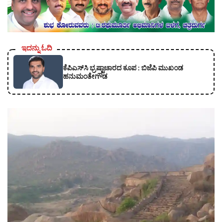
ಇದನ್ನು ಓದಿ
ಕೆಪಿಎಸ್‍ಸಿ ಭ್ರಷ್ಟಾಚಾರದ ಕೂಪ : ಬಿಜೆಪಿ ಮುಖಂಡ
ಹನುಮಂತೇಗೌಡ