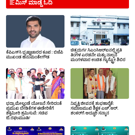
ಮಿಸ್ ಮಾಡ್ದೆ ಓದಿ
ಚಿತ್ರದುರ್ಗ ಸಿಎಂಸಿಆರ್‍ಐನಲ್ಲಿ ಪ್ರತಿ
ಕೆಪಿಎಸ್‍ಸಿ ಭ್ರಷ್ಟಾಚಾರದ ಕೂಪ : ಬಿಜೆಪಿ
ತಿಂಗಳ ಎರಡನೇ ಮತ್ತು ನಾಲ್ಕನೆ
ಮುಖಂಡ ಹನುಮಂತೇಗೌಡ
ಮಂಗಳವಾರ ಉಚಿತ ಗ್ಯಾಸ್ಟ್ರೋ ಶಿಬಿರ
ಭದ್ರಾ ಮೇಲ್ದಂಡೆ ಯೋಜನೆ ಸೇರಿದಂತೆ
ನಿವೃತ್ತಿ ಜೀವನಕ್ಕೆ ಶುಭಹಾರೈಕೆ:
ಪ್ರಮುಖ ಬೇಡಿಕೆಗಳ ಈಡೇರಿಕೆಗೆ
ಸಮಾಜಮುಖಿ ಶಿಕ್ಷಕ ಎಚ್.ಆರ್.
ಶಕ್ತಿಮೀರಿ ಶ್ರಮಿಸುವೆ: ಸಚಿವ
ಶಂಕರ್‌ಗೆ ಅದ್ಧೂರಿ ಸನ್ಮಾನ
ಟಿ.ರಘುಮೂರ್ತಿ