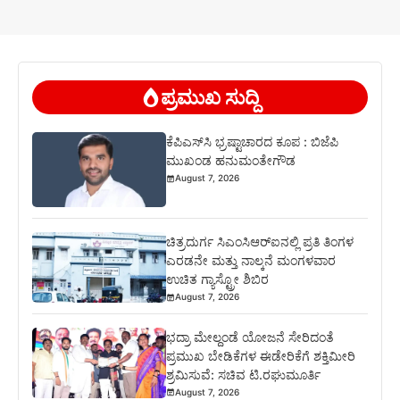
ಪ್ರಮುಖ ಸುದ್ದಿ
ಕೆಪಿಎಸ್‍ಸಿ ಭ್ರಷ್ಟಾಚಾರದ ಕೂಪ : ಬಿಜೆಪಿ
ಮುಖಂಡ ಹನುಮಂತೇಗೌಡ
August 7, 2026
ಚಿತ್ರದುರ್ಗ ಸಿಎಂಸಿಆರ್‍ಐನಲ್ಲಿ ಪ್ರತಿ ತಿಂಗಳ
ಎರಡನೇ ಮತ್ತು ನಾಲ್ಕನೆ ಮಂಗಳವಾರ
ಉಚಿತ ಗ್ಯಾಸ್ಟ್ರೋ ಶಿಬಿರ
August 7, 2026
ಭದ್ರಾ ಮೇಲ್ದಂಡೆ ಯೋಜನೆ ಸೇರಿದಂತೆ
ಪ್ರಮುಖ ಬೇಡಿಕೆಗಳ ಈಡೇರಿಕೆಗೆ ಶಕ್ತಿಮೀರಿ
ಶ್ರಮಿಸುವೆ: ಸಚಿವ ಟಿ.ರಘುಮೂರ್ತಿ
August 7, 2026