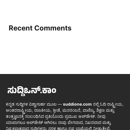
Recent Comments
ಕನ್ನಡ ಸುದ್ದಿಗಳ ವಿಶ್ವಾಸಾರ್ಹ ಮೂಲ —
suddione.com
ನಲ್ಲಿ ಓದಿ ರಾಷ್ಟ್ರೀಯ,
ಅಂತರರಾಷ್ಟ್ರೀಯ, ರಾಜಕೀಯ, ಕ್ರೀಡೆ, ಮನರಂಜನೆ, ವಾಣಿಜ್ಯ, ಶಿಕ್ಷಣ ಮತ್ತು
ತಂತ್ರಜ್ಞಾನಕ್ಕೆ ಸಂಬಂಧಿಸಿದ ಪ್ರತಿಯೊಂದು ಪ್ರಮುಖ ಅಪ್‌ಡೇಟ್. ನೀವು
ಯಾವಾಗಲೂ ಅಪ್‌ಡೇಟ್ ಆಗಿರಲು ನಾವು ವೇಗವಾದ, ನಿಖರವಾದ ಮತ್ತು
ನಿಷ್ಪಕ್ಷಪಾತವಾದ ಸುದ್ದಿಗಳನ್ನು ಸರಳ ಹಾಗೂ ಸ್ಪಷ್ಟ ಭಾಷೆಯಲ್ಲಿ ನೀಡುತ್ತೇವೆ.