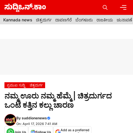
Skip
to
content
Men
Kannada news
ಚಿತ್ರದುರ್ಗ
ದಾವಣಗೆರೆ
ಬೆಂಗಳೂರು
ರಾಜಕೀಯ
ಚುನಾವಣೆ
ಪ್ರಮುಖ ಸುದ್ದಿ
ಚಿತ್ರದುರ್ಗ
ನಮ್ಮ ಊರು ನಮ್ಮ ಹೆಮ್ಮೆ | ಚಿತ್ರದುರ್ಗದ
ಒಂಟೆ ಕತ್ತಿನ ಕಲ್ಲು ಚಾರಣ
By
suddionenews
On: April 17, 2026 7:41 AM
Add as a preferred
Join Us
Follow Us