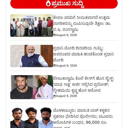
ಪ್ರಮುಖ ಸುದ್ದಿ
ಕೇವಲ ಪದವಿಗೆ ಸೀಮಿತವಾಗದೆ ಉತ್ತಮ
ನಾಗರಿಕರನ್ನು ರೂಪಿಸುವುದೇ ಶಿಕ್ಷಣ: ಡಾ.
ಬಿ.ಇ. ರಂಗಸ್ವಾಮಿ
August 6, 2026
ಪ್ರಧಾನಿ ಮೋದಿ ದಿನಚರಿಯ ಗುಟ್ಟು:
ಅಪರೂಪದ ಮಾಹಿತಿ ಹಂಚಿಕೊಂಡ ಪ್ರಧಾನಿ
ಮೋದಿ
August 6, 2026
ರೇಣುಕಾಸ್ವಾಮಿ ಕೊಲೆ ಕೇಸ್‌ಗೆ ಹೊಸ ಟ್ವಿಸ್ಟ್:
‘ಮಾಫಿ ಸಾಕ್ಷಿ’ ಅರ್ಜಿ ಸಲ್ಲಿಸಿದ ಪ್ರದೋಶ್;
ಸ್ನೇಹಮಯಿ ಕೃಷ್ಣ ಹೊಸ ಆರೋಪ
August 6, 2026
ಮೊಳಕಾಲ್ಮೂರು: ಮಾರುತಿ ಬಾರ್ ಕಳ್ಳತನ
ಪ್ರಕರಣ ಭೇದಿಸಿದ ಪೊಲೀಸರು; ಮೂವರು
ಆರೋಪಿಗಳ ಬಂಧನ, 96,000 ರೂ.