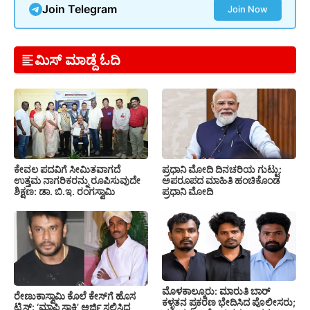
Join Telegram
Join Now
ಮಿಸ್ ಮಾಡ್ದೆ ಓದಿ
ಕೇವಲ ಪದವಿಗೆ ಸೀಮಿತವಾಗದೆ
ಪ್ರಧಾನಿ ಮೋದಿ ದಿನಚರಿಯ ಗುಟ್ಟು:
ಉತ್ತಮ ನಾಗರಿಕರನ್ನು ರೂಪಿಸುವುದೇ
ಅಪರೂಪದ ಮಾಹಿತಿ ಹಂಚಿಕೊಂಡ
ಶಿಕ್ಷಣ: ಡಾ. ಬಿ.ಇ. ರಂಗಸ್ವಾಮಿ
ಪ್ರಧಾನಿ ಮೋದಿ
ಮೊಳಕಾಲ್ಮೂರು: ಮಾರುತಿ ಬಾರ್
ರೇಣುಕಾಸ್ವಾಮಿ ಕೊಲೆ ಕೇಸ್‌ಗೆ ಹೊಸ
ಕಳ್ಳತನ ಪ್ರಕರಣ ಭೇದಿಸಿದ ಪೊಲೀಸರು;
ಟ್ವಿಸ್ಟ್: ‘ಮಾಫಿ ಸಾಕ್ಷಿ’ ಅರ್ಜಿ ಸಲ್ಲಿಸಿದ