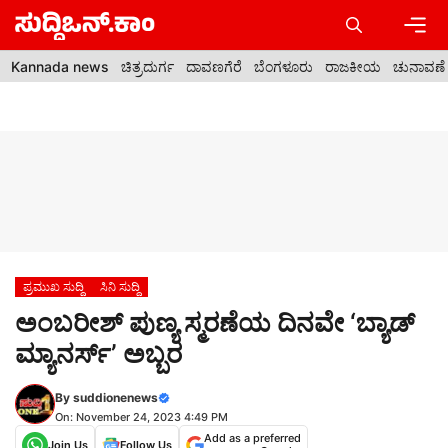
Skip
to
content
Men
Kannada news
ಚಿತ್ರದುರ್ಗ
ದಾವಣಗೆರೆ
ಬೆಂಗಳೂರು
ರಾಜಕೀಯ
ಚುನಾವಣೆ
ಪ್ರಮುಖ ಸುದ್ದಿ
ಸಿನಿ ಸುದ್ದಿ
ಅಂಬರೀಶ್ ಪುಣ್ಯ ಸ್ಮರಣೆಯ ದಿನವೇ ‘ಬ್ಯಾಡ್
ಮ್ಯಾನರ್ಸ್’ ಅಬ್ಬರ
By
suddionenews
On: November 24, 2023 4:49 PM
Add as a preferred
Join Us
Follow Us