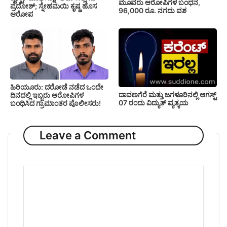
ಮೂವರು ಆರೋಪಿಗಳ ಬಂಧನ,
ಪ್ರದೋಶ್; ಸ್ನೇಹಮಯಿ ಕೃಷ್ಣ ಹೊಸ
96,000 ರೂ. ನಗದು ವಶ
ಆರೋಪ
ಹಿರಿಯೂರು: ದರೋಡೆ ನಡೆದ ಒಂದೇ
ದಾವಣಗೆರೆ ಮತ್ತು ಜಗಳೂರಿನಲ್ಲಿ ಆಗಸ್ಟ್
ದಿನದಲ್ಲಿ ಇಬ್ಬರು ಆರೋಪಿಗಳ
07 ರಂದು ವಿದ್ಯುತ್ ವ್ಯತ್ಯಯ
ಬಂಧಿಸಿದ ಗ್ರಾಮಾಂತರ ಪೊಲೀಸರು!
Leave a Comment
Comment