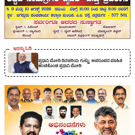
ಇದನ್ನು ಓದಿ
ಪ್ರಧಾನಿ ಮೋದಿ ದಿನಚರಿಯ ಗುಟ್ಟು: ಅಪರೂಪದ ಮಾಹಿತಿ
ಹಂಚಿಕೊಂಡ ಪ್ರಧಾನಿ ಮೋದಿ