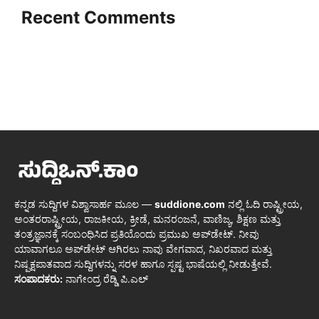
Recent Comments
ಕನ್ನಡ ಸುದ್ದಿಗಳ ವಿಶ್ವಾಸಾರ್ಹ ಮೂಲ —
suddione.com
ನಲ್ಲಿ ಓದಿ ರಾಷ್ಟ್ರೀಯ,
ಅಂತರರಾಷ್ಟ್ರೀಯ, ರಾಜಕೀಯ, ಕ್ರೀಡೆ, ಮನರಂಜನೆ, ವಾಣಿಜ್ಯ, ಶಿಕ್ಷಣ ಮತ್ತು
ತಂತ್ರಜ್ಞಾನಕ್ಕೆ ಸಂಬಂಧಿಸಿದ ಪ್ರತಿಯೊಂದು ಪ್ರಮುಖ ಅಪ್‌ಡೇಟ್. ನೀವು
ಯಾವಾಗಲೂ ಅಪ್‌ಡೇಟ್ ಆಗಿರಲು ನಾವು ವೇಗವಾದ, ನಿಖರವಾದ ಮತ್ತು
ನಿಷ್ಪಕ್ಷಪಾತವಾದ ಸುದ್ದಿಗಳನ್ನು ಸರಳ ಹಾಗೂ ಸ್ಪಷ್ಟ ಭಾಷೆಯಲ್ಲಿ ನೀಡುತ್ತೇವೆ.
ಸಂಪಾದಕರು:
ನಾಗೇಂದ್ರ ರೆಡ್ಡಿ ಪಿ.ಎಲ್