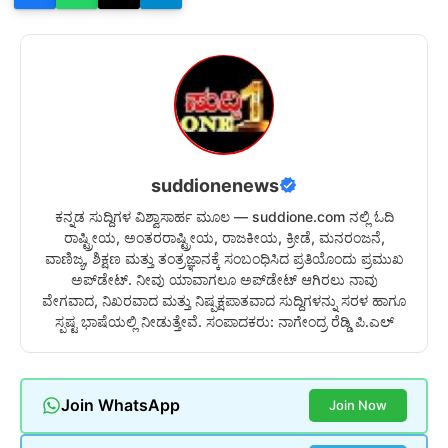
suddionenews
ಕನ್ನಡ ಸುದ್ದಿಗಳ ವಿಶ್ವಾಸಾರ್ಹ ಮೂಲ — suddione.com ನಲ್ಲಿ ಓದಿ
ರಾಷ್ಟ್ರೀಯ, ಅಂತರರಾಷ್ಟ್ರೀಯ, ರಾಜಕೀಯ, ಕ್ರೀಡೆ, ಮನರಂಜನೆ,
ವಾಣಿಜ್ಯ, ಶಿಕ್ಷಣ ಮತ್ತು ತಂತ್ರಜ್ಞಾನಕ್ಕೆ ಸಂಬಂಧಿಸಿದ ಪ್ರತಿಯೊಂದು ಪ್ರಮುಖ
ಅಪ್‌ಡೇಟ್. ನೀವು ಯಾವಾಗಲೂ ಅಪ್‌ಡೇಟ್ ಆಗಿರಲು ನಾವು
ವೇಗವಾದ, ನಿಖರವಾದ ಮತ್ತು ನಿಷ್ಪಕ್ಷಪಾತವಾದ ಸುದ್ದಿಗಳನ್ನು ಸರಳ ಹಾಗೂ
ಸ್ಪಷ್ಟ ಭಾಷೆಯಲ್ಲಿ ನೀಡುತ್ತೇವೆ. ಸಂಪಾದಕರು: ನಾಗೇಂದ್ರ ರೆಡ್ಡಿ ಪಿ.ಎಲ್
Join WhatsApp
Join Now