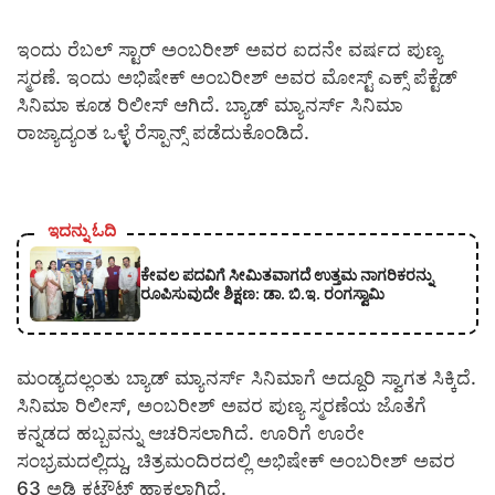
ಇಂದು ರೆಬಲ್ ಸ್ಟಾರ್ ಅಂಬರೀಶ್ ಅವರ ಐದನೇ ವರ್ಷದ ಪುಣ್ಯ
ಸ್ಮರಣೆ. ಇಂದು ಅಭಿಷೇಕ್ ಅಂಬರೀಶ್ ಅವರ ಮೋಸ್ಟ್ ಎಕ್ಸ್ ಪೆಕ್ಟೆಡ್
ಸಿನಿಮಾ ಕೂಡ ರಿಲೀಸ್ ಆಗಿದೆ. ಬ್ಯಾಡ್ ಮ್ಯಾನರ್ಸ್ ಸಿನಿಮಾ
ರಾಜ್ಯಾದ್ಯಂತ ಒಳ್ಳೆ ರೆಸ್ಪಾನ್ಸ್ ಪಡೆದುಕೊಂಡಿದೆ.
ಇದನ್ನು ಓದಿ
ಕೇವಲ ಪದವಿಗೆ ಸೀಮಿತವಾಗದೆ ಉತ್ತಮ ನಾಗರಿಕರನ್ನು
ರೂಪಿಸುವುದೇ ಶಿಕ್ಷಣ: ಡಾ. ಬಿ.ಇ. ರಂಗಸ್ವಾಮಿ
ಮಂಡ್ಯದಲ್ಲಂತು ಬ್ಯಾಡ್ ಮ್ಯಾನರ್ಸ್ ಸಿನಿಮಾಗೆ ಅದ್ದೂರಿ ಸ್ವಾಗತ ಸಿಕ್ಕಿದೆ.
ಸಿನಿಮಾ ರಿಲೀಸ್, ಅಂಬರೀಶ್ ಅವರ ಪುಣ್ಯ ಸ್ಮರಣೆಯ ಜೊತೆಗೆ
ಕನ್ನಡದ ಹಬ್ಬವನ್ನು ಆಚರಿಸಲಾಗಿದೆ. ಊರಿಗೆ ಊರೇ
ಸಂಭ್ರಮದಲ್ಲಿದ್ದು, ಚಿತ್ರಮಂದಿರದಲ್ಲಿ ಅಭಿಷೇಕ್ ಅಂಬರೀಶ್ ಅವರ
63 ಅಡಿ ಕಟೌಟ್ ಹಾಕಲಾಗಿದೆ‌.