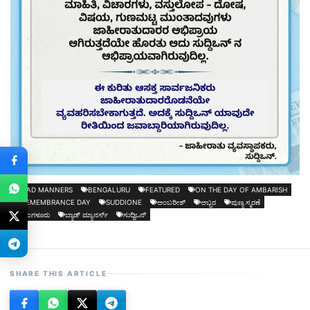
BAD MANNERS
BENGALURU
FEATURED
ON THE DAY OF AMBARISH
REMEMBRANCE DAY
SUDDIONE
ಅಂಬರೀಶ್
ಅಬ್ಬರ
ಪುಣ್ಯ ಸ್ಮರಣೆ
ಬೆಂಗಳೂರು
ಬ್ಯಾಡ್ ಮ್ಯಾನರ್ಸ್
ಸುದ್ದಿಒನ್
SHARE THIS ARTICLE