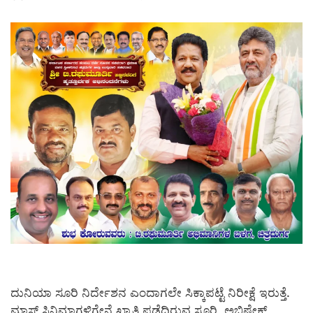
ದುನಿಯಾ ಸೂರಿ ನಿರ್ದೇಶನ ಎಂದಾಗಲೇ ಸಿಕ್ಕಾಪಟ್ಟೆ ನಿರೀಕ್ಷೆ ಇರುತ್ತೆ.
ಮಾಸ್ ಸಿನಿಮಾಗಳಿಗೇನೆ ಖ್ಯಾತಿ ಪಡೆದಿರುವ ಸೂರಿ, ಅಭಿಷೇಕ್