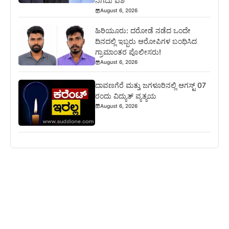
ನಗದು ವಶ
August 6, 2026
ಹಿರಿಯೂರು: ದರೋಡೆ ನಡೆದ ಒಂದೇ
ದಿನದಲ್ಲಿ ಇಬ್ಬರು ಆರೋಪಿಗಳ ಬಂಧಿಸಿದ
ಗ್ರಾಮಾಂತರ ಪೊಲೀಸರು!
August 6, 2026
ದಾವಣಗೆರೆ ಮತ್ತು ಜಗಳೂರಿನಲ್ಲಿ ಆಗಸ್ಟ್ 07
ರಂದು ವಿದ್ಯುತ್ ವ್ಯತ್ಯಯ
August 6, 2026