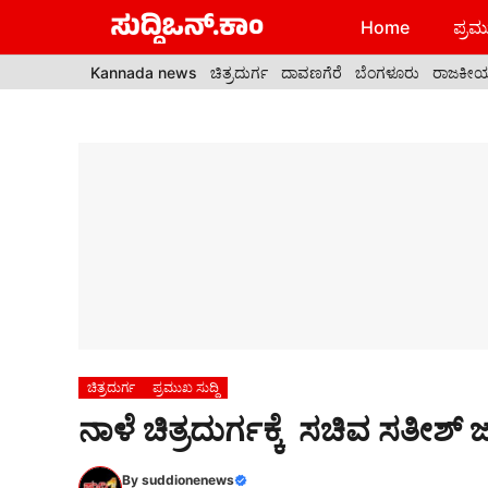
Skip
Home
ಪ್ರಮು
to
content
Kannada news
ಚಿತ್ರದುರ್ಗ
ದಾವಣಗೆರೆ
ಬೆಂಗಳೂರು
ರಾಜಕೀ
ಚಿತ್ರದುರ್ಗ
ಪ್ರಮುಖ ಸುದ್ದಿ
ನಾಳೆ ಚಿತ್ರದುರ್ಗಕ್ಕೆ ಸಚಿವ ಸತೀಶ್
By
suddionenews