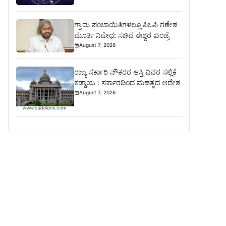
ಗ್ರಾಮ ಪಂಚಾಯಿತಿಗಳಲ್ಲೂ ಪಿಒಪಿ ಗಣೇಶ
ಮೂರ್ತಿ ನಿಷೇಧ: ಸಚಿವ ಈಶ್ವರ ಖಂಡ್ರೆ
August 7, 2026
ರಾಜ್ಯ ಸರ್ಕಾರಿ ನೌಕರರ ಆಸ್ತಿ ವಿವರ ಸಲ್ಲಿಕೆ
ಕಡ್ಡಾಯ : ಸರ್ಕಾರದಿಂದ ಮಹತ್ವದ ಆದೇಶ
August 7, 2026