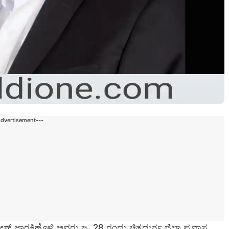
Advertisement---
ಾರಕಿಹೊಳಿ ಅವರು ಜ. 28 ರಂದು ಚಿತ್ರದುರ್ಗ ಜಿಲ್ಲಾ ಪ್ರವಾಸ