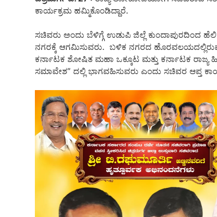
ಕಾರ್ಯಕ್ರಮ ಹಮ್ಮಿಕೊಂಡಿದ್ದಾರೆ.
ಸಚಿವರು ಅಂದು ಬೆಳಿಗ್ಗೆ ಉಡುಪಿ ಜಿಲ್ಲೆ ಕುಂದಾಪುರದಿಂದ ಹೆಲ
ನಗರಕ್ಕೆ ಆಗಮಿಸುವರು. ಬಳಿಕ ನಗರದ ಹೊರವಲಯದಲ್ಲಿರುವ ಶ
ಕರ್ನಾಟಕ ಶೋಷಿತ ಮಹಾ ಒಕ್ಕೂಟ ಮತ್ತು ಕರ್ನಾಟಕ ರಾಜ್ಯ ಹ
ಸಮಾವೇಶ” ದಲ್ಲಿ ಭಾಗವಹಿಸುವರು ಎಂದು ಸಚಿವರ ಆಪ್ತ ಕಾರ್ಯದರ