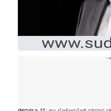
---
ಚಿತ್ರದುರ್ಗ ಜ. 27 :
ರಾಜ್ಯ ಲೋಕೋಪಯೋಗಿ ಸಚಿವರಾದ ಸತೀಶ್ ಜ