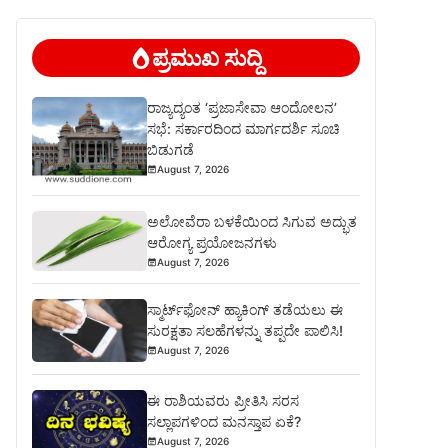
ಪ್ರಮುಖ ಸುದ್ದಿ
ರಾಜ್ಯದ್ಯಂತ ‘ಪ್ರಜಾಸೇವಾ ಆಂದೋಲನ’
ಸಭೆ: ಸರ್ಕಾರದಿಂದ ಮಾರ್ಗದರ್ಶಿ ಸೂಚಿ
ಬಿಡುಗಡೆ
August 7, 2026
ಅಲೋವೆರಾ ಬಳಕೆಯಿಂದ ಸಿಗುವ ಅದ್ಭುತ
ಆರೋಗ್ಯ ಪ್ರಯೋಜನಗಳು
August 7, 2026
ಸ್ಮಾರ್ಟ್‌ಫೋನ್ ಹ್ಯಾಕಿಂಗ್ ತಡೆಯಲು ಈ
ಸುರಕ್ಷತಾ ಸಲಹೆಗಳನ್ನು ತಪ್ಪದೇ ಪಾಲಿಸಿ!
August 7, 2026
ಈ ರಾಶಿಯವರು ಪ್ರೀತಿಸಿ ಸರಸ
ಸಲ್ಲಾಪಗಳಿಂದ ಮನಸ್ತಾಪ ಏಕೆ?
August 7, 2026