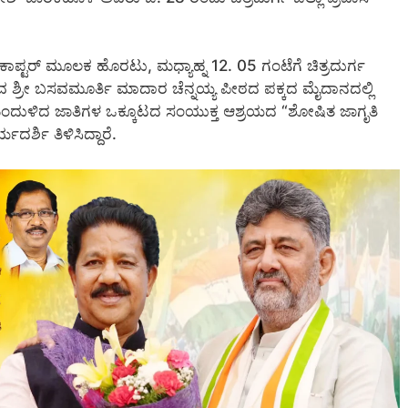
ಿಕಾಪ್ಟರ್ ಮೂಲಕ ಹೊರಟು, ಮಧ್ಯಾಹ್ನ 12. 05 ಗಂಟೆಗೆ ಚಿತ್ರದುರ್ಗ
್ರೀ ಬಸವಮೂರ್ತಿ ಮಾದಾರ ಚೆನ್ನಯ್ಯ ಪೀಠದ ಪಕ್ಕದ ಮೈದಾನದಲ್ಲಿ
ಿಂದುಳಿದ ಜಾತಿಗಳ ಒಕ್ಕೂಟದ ಸಂಯುಕ್ತ ಆಶ್ರಯದ “ಶೋಷಿತ ಜಾಗೃತಿ
್ಶಿ ತಿಳಿಸಿದ್ದಾರೆ.