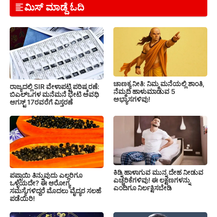
ಮಿಸ್ ಮಾಡ್ದೆ ಓದಿ
ಚಾಣಕ್ಯ ನೀತಿ: ನಿಮ್ಮ ಮನೆಯಲ್ಲಿ ಶಾಂತಿ,
ರಾಜ್ಯದಲ್ಲಿ SIR ವೇಳಾಪಟ್ಟಿ ಪರಿಷ್ಕರಣೆ:
ನೆಮ್ಮದಿ ಹಾಳುಮಾಡುವ 5
ಬಿಎಲ್‌ಒಗಳ ಮನೆಮನೆ ಭೇಟಿ ಅವಧಿ
ಅಭ್ಯಾಸಗಳಿವು!
ಆಗಸ್ಟ್ 17ರವರೆಗೆ ವಿಸ್ತರಣೆ
ಕಿಡ್ನಿ ಹಾಳಾಗುವ ಮುನ್ನ ದೇಹ ನೀಡುವ
ಪಪ್ಪಾಯಿ ತಿನ್ನುವುದು ಎಲ್ಲರಿಗೂ
ಎಚ್ಚರಿಕೆಗಳಿವು! ಈ ಲಕ್ಷಣಗಳನ್ನು
ಒಳ್ಳೆಯದೇ? ಈ ಆರೋಗ್ಯ
ಎಂದಿಗೂ ನಿರ್ಲಕ್ಷಿಸಬೇಡಿ
ಸಮಸ್ಯೆಗಳಿದ್ದರೆ ಮೊದಲು ವೈದ್ಯರ ಸಲಹೆ
ಪಡೆಯಿರಿ!