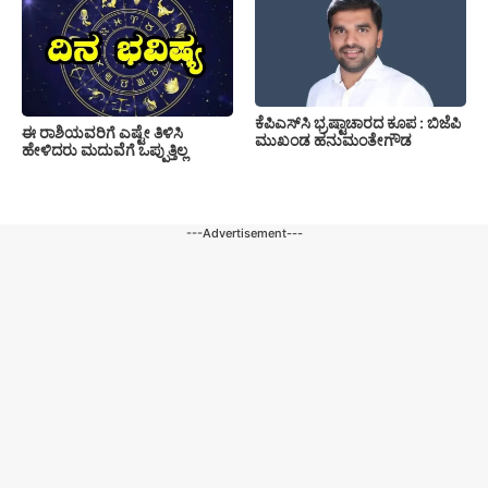
ಕೆಪಿಎಸ್‍ಸಿ ಭ್ರಷ್ಟಾಚಾರದ ಕೂಪ : ಬಿಜೆಪಿ
ಈ ರಾಶಿಯವರಿಗೆ ಎಷ್ಟೇ ತಿಳಿಸಿ
ಮುಖಂಡ ಹನುಮಂತೇಗೌಡ
ಹೇಳಿದರು ಮದುವೆಗೆ ಒಪ್ಪುತ್ತಿಲ್ಲ
---Advertisement---