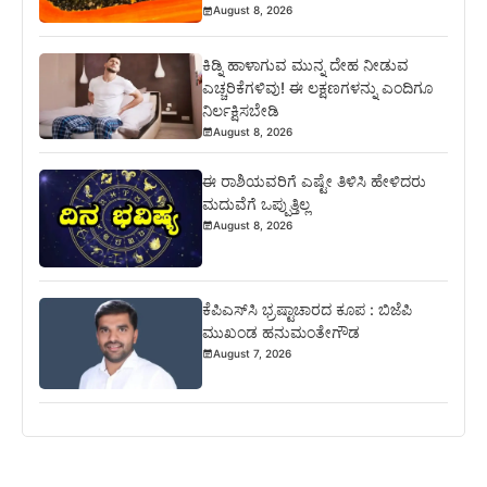
August 8, 2026
ಕಿಡ್ನಿ ಹಾಳಾಗುವ ಮುನ್ನ ದೇಹ ನೀಡುವ
ಎಚ್ಚರಿಕೆಗಳಿವು! ಈ ಲಕ್ಷಣಗಳನ್ನು ಎಂದಿಗೂ
ನಿರ್ಲಕ್ಷಿಸಬೇಡಿ
August 8, 2026
ಈ ರಾಶಿಯವರಿಗೆ ಎಷ್ಟೇ ತಿಳಿಸಿ ಹೇಳಿದರು
ಮದುವೆಗೆ ಒಪ್ಪುತ್ತಿಲ್ಲ
August 8, 2026
ಕೆಪಿಎಸ್‍ಸಿ ಭ್ರಷ್ಟಾಚಾರದ ಕೂಪ : ಬಿಜೆಪಿ
ಮುಖಂಡ ಹನುಮಂತೇಗೌಡ
August 7, 2026