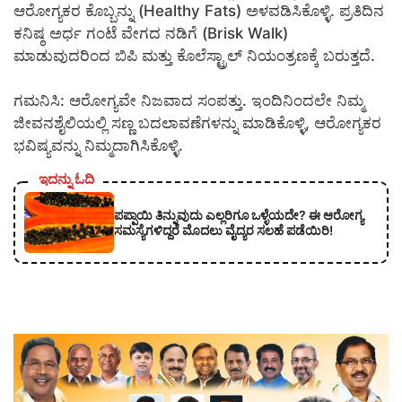
ಆರೋಗ್ಯಕರ ಕೊಬ್ಬನ್ನು (Healthy Fats) ಅಳವಡಿಸಿಕೊಳ್ಳಿ. ಪ್ರತಿದಿನ
ಕನಿಷ್ಠ ಅರ್ಧ ಗಂಟೆ ವೇಗದ ನಡಿಗೆ (Brisk Walk)
ಮಾಡುವುದರಿಂದ ಬಿಪಿ ಮತ್ತು ಕೊಲೆಸ್ಟ್ರಾಲ್ ನಿಯಂತ್ರಣಕ್ಕೆ ಬರುತ್ತದೆ.
ಗಮನಿಸಿ: ಆರೋಗ್ಯವೇ ನಿಜವಾದ ಸಂಪತ್ತು. ಇಂದಿನಿಂದಲೇ ನಿಮ್ಮ
ಜೀವನಶೈಲಿಯಲ್ಲಿ ಸಣ್ಣ ಬದಲಾವಣೆಗಳನ್ನು ಮಾಡಿಕೊಳ್ಳಿ, ಆರೋಗ್ಯಕರ
ಭವಿಷ್ಯವನ್ನು ನಿಮ್ಮದಾಗಿಸಿಕೊಳ್ಳಿ.
ಇದನ್ನು ಓದಿ
ಪಪ್ಪಾಯಿ ತಿನ್ನುವುದು ಎಲ್ಲರಿಗೂ ಒಳ್ಳೆಯದೇ? ಈ ಆರೋಗ್ಯ
ಸಮಸ್ಯೆಗಳಿದ್ದರೆ ಮೊದಲು ವೈದ್ಯರ ಸಲಹೆ ಪಡೆಯಿರಿ!