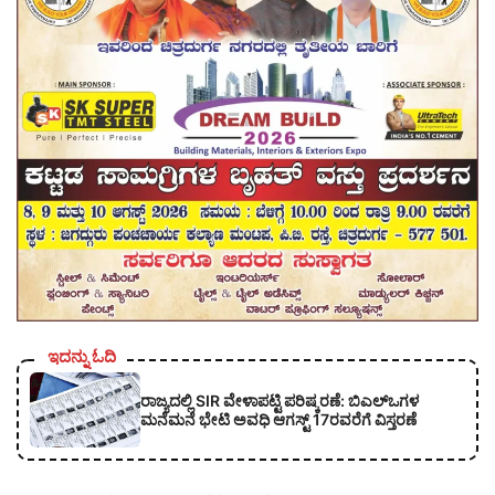
ಇದನ್ನು ಓದಿ
ರಾಜ್ಯದಲ್ಲಿ SIR ವೇಳಾಪಟ್ಟಿ ಪರಿಷ್ಕರಣೆ: ಬಿಎಲ್‌ಒಗಳ
ಮನೆಮನೆ ಭೇಟಿ ಅವಧಿ ಆಗಸ್ಟ್ 17ರವರೆಗೆ ವಿಸ್ತರಣೆ