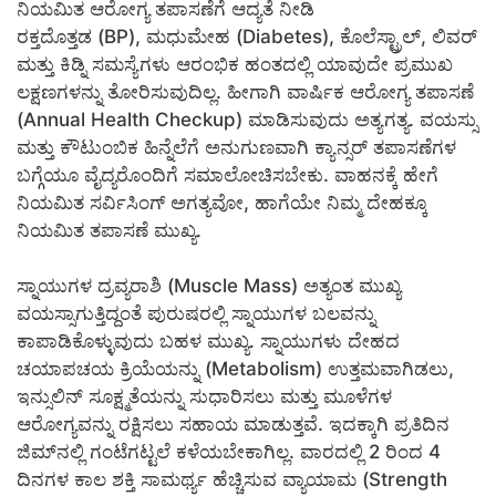
ನಿಯಮಿತ ಆರೋಗ್ಯ ತಪಾಸಣೆಗೆ ಆದ್ಯತೆ ನೀಡಿ
ರಕ್ತದೊತ್ತಡ (BP), ಮಧುಮೇಹ (Diabetes), ಕೊಲೆಸ್ಟ್ರಾಲ್, ಲಿವರ್
ಮತ್ತು ಕಿಡ್ನಿ ಸಮಸ್ಯೆಗಳು ಆರಂಭಿಕ ಹಂತದಲ್ಲಿ ಯಾವುದೇ ಪ್ರಮುಖ
ಲಕ್ಷಣಗಳನ್ನು ತೋರಿಸುವುದಿಲ್ಲ. ಹೀಗಾಗಿ ವಾರ್ಷಿಕ ಆರೋಗ್ಯ ತಪಾಸಣೆ
(Annual Health Checkup) ಮಾಡಿಸುವುದು ಅತ್ಯಗತ್ಯ. ವಯಸ್ಸು
ಮತ್ತು ಕೌಟುಂಬಿಕ ಹಿನ್ನೆಲೆಗೆ ಅನುಗುಣವಾಗಿ ಕ್ಯಾನ್ಸರ್ ತಪಾಸಣೆಗಳ
ಬಗ್ಗೆಯೂ ವೈದ್ಯರೊಂದಿಗೆ ಸಮಾಲೋಚಿಸಬೇಕು. ವಾಹನಕ್ಕೆ ಹೇಗೆ
ನಿಯಮಿತ ಸರ್ವಿಸಿಂಗ್ ಅಗತ್ಯವೋ, ಹಾಗೆಯೇ ನಿಮ್ಮ ದೇಹಕ್ಕೂ
ನಿಯಮಿತ ತಪಾಸಣೆ ಮುಖ್ಯ.
ಸ್ನಾಯುಗಳ ದ್ರವ್ಯರಾಶಿ (Muscle Mass) ಅತ್ಯಂತ ಮುಖ್ಯ
ವಯಸ್ಸಾಗುತ್ತಿದ್ದಂತೆ ಪುರುಷರಲ್ಲಿ ಸ್ನಾಯುಗಳ ಬಲವನ್ನು
ಕಾಪಾಡಿಕೊಳ್ಳುವುದು ಬಹಳ ಮುಖ್ಯ. ಸ್ನಾಯುಗಳು ದೇಹದ
ಚಯಾಪಚಯ ಕ್ರಿಯೆಯನ್ನು (Metabolism) ಉತ್ತಮವಾಗಿಡಲು,
ಇನ್ಸುಲಿನ್ ಸೂಕ್ಷ್ಮತೆಯನ್ನು ಸುಧಾರಿಸಲು ಮತ್ತು ಮೂಳೆಗಳ
ಆರೋಗ್ಯವನ್ನು ರಕ್ಷಿಸಲು ಸಹಾಯ ಮಾಡುತ್ತವೆ. ಇದಕ್ಕಾಗಿ ಪ್ರತಿದಿನ
ಜಿಮ್‌ನಲ್ಲಿ ಗಂಟೆಗಟ್ಟಲೆ ಕಳೆಯಬೇಕಾಗಿಲ್ಲ. ವಾರದಲ್ಲಿ 2 ರಿಂದ 4
ದಿನಗಳ ಕಾಲ ಶಕ್ತಿ ಸಾಮರ್ಥ್ಯ ಹೆಚ್ಚಿಸುವ ವ್ಯಾಯಾಮ (Strength