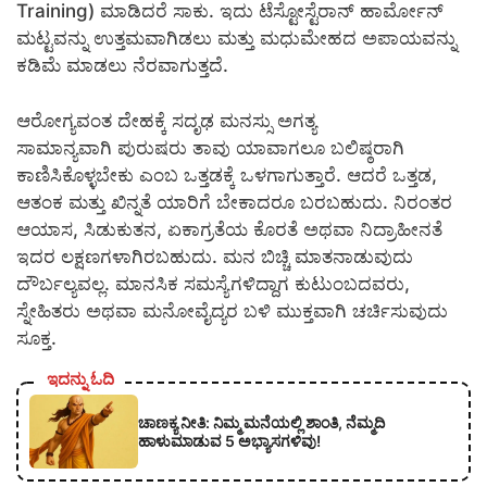
Training) ಮಾಡಿದರೆ ಸಾಕು. ಇದು ಟೆಸ್ಟೋಸ್ಟೆರಾನ್ ಹಾರ್ಮೋನ್
ಮಟ್ಟವನ್ನು ಉತ್ತಮವಾಗಿಡಲು ಮತ್ತು ಮಧುಮೇಹದ ಅಪಾಯವನ್ನು
ಕಡಿಮೆ ಮಾಡಲು ನೆರವಾಗುತ್ತದೆ.
ಆರೋಗ್ಯವಂತ ದೇಹಕ್ಕೆ ಸದೃಢ ಮನಸ್ಸು ಅಗತ್ಯ
ಸಾಮಾನ್ಯವಾಗಿ ಪುರುಷರು ತಾವು ಯಾವಾಗಲೂ ಬಲಿಷ್ಠರಾಗಿ
ಕಾಣಿಸಿಕೊಳ್ಳಬೇಕು ಎಂಬ ಒತ್ತಡಕ್ಕೆ ಒಳಗಾಗುತ್ತಾರೆ. ಆದರೆ ಒತ್ತಡ,
ಆತಂಕ ಮತ್ತು ಖಿನ್ನತೆ ಯಾರಿಗೆ ಬೇಕಾದರೂ ಬರಬಹುದು. ನಿರಂತರ
ಆಯಾಸ, ಸಿಡುಕುತನ, ಏಕಾಗ್ರತೆಯ ಕೊರತೆ ಅಥವಾ ನಿದ್ರಾಹೀನತೆ
ಇದರ ಲಕ್ಷಣಗಳಾಗಿರಬಹುದು. ಮನ ಬಿಚ್ಚಿ ಮಾತನಾಡುವುದು
ದೌರ್ಬಲ್ಯವಲ್ಲ. ಮಾನಸಿಕ ಸಮಸ್ಯೆಗಳಿದ್ದಾಗ ಕುಟುಂಬದವರು,
ಸ್ನೇಹಿತರು ಅಥವಾ ಮನೋವೈದ್ಯರ ಬಳಿ ಮುಕ್ತವಾಗಿ ಚರ್ಚಿಸುವುದು
ಸೂಕ್ತ.
ಇದನ್ನು ಓದಿ
ಚಾಣಕ್ಯ ನೀತಿ: ನಿಮ್ಮ ಮನೆಯಲ್ಲಿ ಶಾಂತಿ, ನೆಮ್ಮದಿ
ಹಾಳುಮಾಡುವ 5 ಅಭ್ಯಾಸಗಳಿವು!