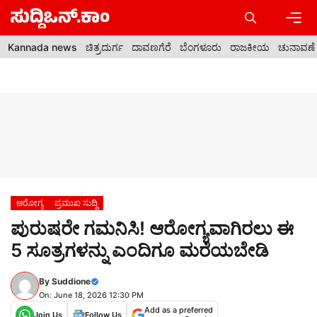
Skip
to
content
Men
Kannada news
ಚಿತ್ರದುರ್ಗ
ದಾವಣಗೆರೆ
ಬೆಂಗಳೂರು
ರಾಜಕೀಯ
ಚುನಾವಣೆ
ಆರೋಗ್ಯ
ಪ್ರಮುಖ ಸುದ್ದಿ
ಪುರುಷರೇ ಗಮನಿಸಿ! ಆರೋಗ್ಯವಾಗಿರಲು ಈ
5 ಸೂತ್ರಗಳನ್ನು ಎಂದಿಗೂ ಮರೆಯಬೇಡಿ
By
Suddione
On: June 18, 2026 12:30 PM
Add as a preferred
Join Us
Follow Us