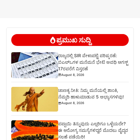
ಪ್ರಮುಖ ಸುದ್ದಿ
ರಾಜ್ಯದಲ್ಲಿ SIR ವೇಳಾಪಟ್ಟಿ ಪರಿಷ್ಕರಣೆ:
ಬಿಎಲ್‌ಒಗಳ ಮನೆಮನೆ ಭೇಟಿ ಅವಧಿ ಆಗಸ್ಟ್
17ರವರೆಗೆ ವಿಸ್ತರಣೆ
August 8, 2026
ಚಾಣಕ್ಯ ನೀತಿ: ನಿಮ್ಮ ಮನೆಯಲ್ಲಿ ಶಾಂತಿ,
ನೆಮ್ಮದಿ ಹಾಳುಮಾಡುವ 5 ಅಭ್ಯಾಸಗಳಿವು!
August 8, 2026
ಪಪ್ಪಾಯಿ ತಿನ್ನುವುದು ಎಲ್ಲರಿಗೂ ಒಳ್ಳೆಯದೇ?
ಈ ಆರೋಗ್ಯ ಸಮಸ್ಯೆಗಳಿದ್ದರೆ ಮೊದಲು ವೈದ್ಯರ
ಸಲಹೆ ಪಡೆಯಿರಿ!