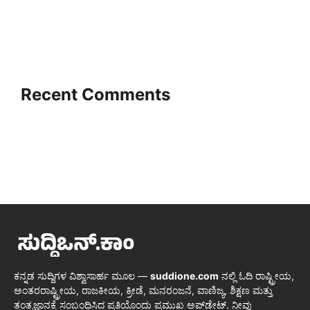
Recent Comments
ಕನ್ನಡ ಸುದ್ದಿಗಳ ವಿಶ್ವಾಸಾರ್ಹ ಮೂಲ —
suddione.com
ನಲ್ಲಿ ಓದಿ ರಾಷ್ಟ್ರೀಯ,
ಅಂತರರಾಷ್ಟ್ರೀಯ, ರಾಜಕೀಯ, ಕ್ರೀಡೆ, ಮನರಂಜನೆ, ವಾಣಿಜ್ಯ, ಶಿಕ್ಷಣ ಮತ್ತು
ತಂತ್ರಜ್ಞಾನಕ್ಕೆ ಸಂಬಂಧಿಸಿದ ಪ್ರತಿಯೊಂದು ಪ್ರಮುಖ ಅಪ್‌ಡೇಟ್. ನೀವು