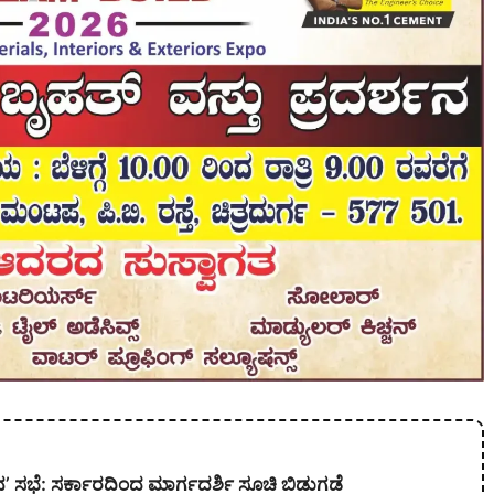
’ ಸಭೆ: ಸರ್ಕಾರದಿಂದ ಮಾರ್ಗದರ್ಶಿ ಸೂಚಿ ಬಿಡುಗಡೆ