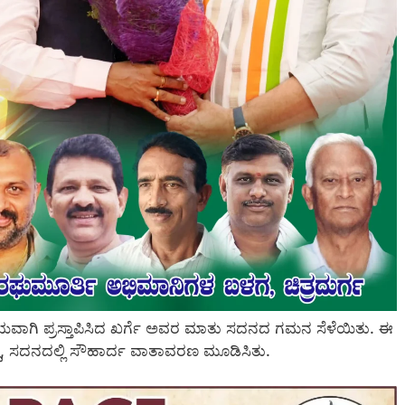
್ಯಮಯವಾಗಿ ಪ್ರಸ್ತಾಪಿಸಿದ ಖರ್ಗೆ ಅವರ ಮಾತು ಸದನದ ಗಮನ ಸೆಳೆಯಿತು. ಈ
್ದು, ಸದನದಲ್ಲಿ ಸೌಹಾರ್ದ ವಾತಾವರಣ ಮೂಡಿಸಿತು.