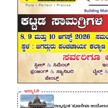
ಇದನ್ನು ಓದಿ
ರಾಜ್ಯದ್ಯಂತ ‘ಪ್ರಜಾಸೇವಾ ಆಂದೋಲನ