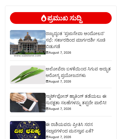
ಪ್ರಮುಖ ಸುದ್ದಿ
ರಾಜ್ಯದ್ಯಂತ ‘ಪ್ರಜಾಸೇವಾ ಆಂದೋಲನ’
ಸಭೆ: ಸರ್ಕಾರದಿಂದ ಮಾರ್ಗದರ್ಶಿ ಸೂಚಿ
ಬಿಡುಗಡೆ
August 7, 2026
ಅಲೋವೆರಾ ಬಳಕೆಯಿಂದ ಸಿಗುವ ಅದ್ಭುತ
ಆರೋಗ್ಯ ಪ್ರಯೋಜನಗಳು
August 7, 2026
ಸ್ಮಾರ್ಟ್‌ಫೋನ್ ಹ್ಯಾಕಿಂಗ್ ತಡೆಯಲು ಈ
ಸುರಕ್ಷತಾ ಸಲಹೆಗಳನ್ನು ತಪ್ಪದೇ ಪಾಲಿಸಿ!
August 7, 2026
ಈ ರಾಶಿಯವರು ಪ್ರೀತಿಸಿ ಸರಸ
ಸಲ್ಲಾಪಗಳಿಂದ ಮನಸ್ತಾಪ ಏಕೆ?
August 7, 2026