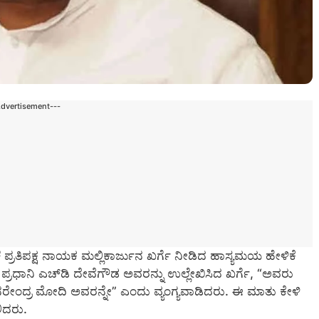
Advertisement---
ೆ ಪ್ರತಿಪಕ್ಷ ನಾಯಕ ಮಲ್ಲಿಕಾರ್ಜುನ ಖರ್ಗೆ ನೀಡಿದ ಹಾಸ್ಯಮಯ ಹೇಳಿಕೆ
ರಧಾನಿ ಎಚ್‌ಡಿ ದೇವೆಗೌಡ ಅವರನ್ನು ಉಲ್ಲೇಖಿಸಿದ ಖರ್ಗೆ, “ಅವರು
ದು ನರೇಂದ್ರ ಮೋದಿ ಅವರನ್ನೇ” ಎಂದು ವ್ಯಂಗ್ಯವಾಡಿದರು. ಈ ಮಾತು ಕೇಳಿ
ಲಿದರು.