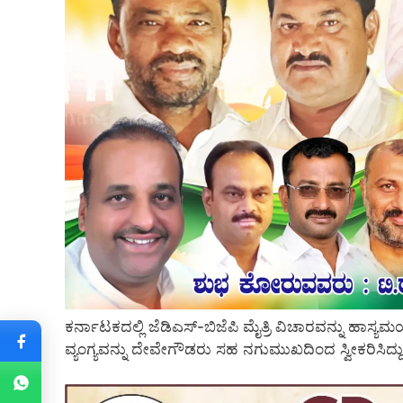
ಕರ್ನಾಟಕದಲ್ಲಿ ಜೆಡಿಎಸ್-ಬಿಜೆಪಿ ಮೈತ್ರಿ ವಿಚಾರವನ್ನು ಹಾಸ
ವ್ಯಂಗ್ಯವನ್ನು ದೇವೇಗೌಡರು ಸಹ ನಗುಮುಖದಿಂದ ಸ್ವೀಕರಿಸಿದ