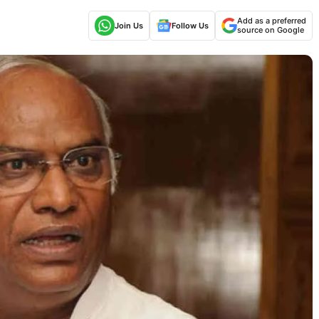
Add as a preferred
Join Us
Follow Us
source on Google