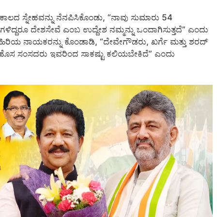
ಕಾಲದ ಸ್ನೇಹವನ್ನು ನೆನಪಿಸಿಕೊಂಡು, “ನಾವು ಸುಮಾರು 54
ಗಳಿದ್ದರೂ ದೇಶಸೇವೆ ಎಂಬ ಉದ್ದೇಶ ನಮ್ಮನ್ನು ಒಂದಾಗಿಸುತ್ತದೆ” ಎಂದು
 ಹಿರಿಯ ನಾಯಕರನ್ನು ಕೊಂಡಾಡಿ, “ದೇವೇಗೌಡರು, ಖರ್ಗೆ ಮತ್ತು ಶರದ್
ೊಸ ಸಂಸದರು ಇವರಿಂದ ಸಾಕಷ್ಟು ಕಲಿಯಬೇಕಿದೆ” ಎಂದು