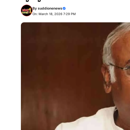
By
suddionenews
On: March 18, 2026 7:29 PM