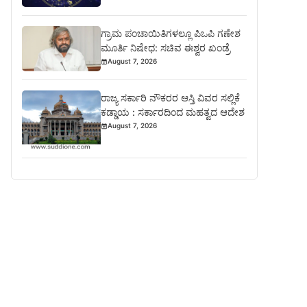
ಗ್ರಾಮ ಪಂಚಾಯಿತಿಗಳಲ್ಲೂ ಪಿಒಪಿ ಗಣೇಶ
ಮೂರ್ತಿ ನಿಷೇಧ: ಸಚಿವ ಈಶ್ವರ ಖಂಡ್ರೆ
August 7, 2026
ರಾಜ್ಯ ಸರ್ಕಾರಿ ನೌಕರರ ಆಸ್ತಿ ವಿವರ ಸಲ್ಲಿಕೆ
ಕಡ್ಡಾಯ : ಸರ್ಕಾರದಿಂದ ಮಹತ್ವದ ಆದೇಶ
August 7, 2026