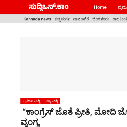
Skip
Home
ಪ್ರಮು
to
content
Kannada news
ಚಿತ್ರದುರ್ಗ
ದಾವಣಗೆರೆ
ಬೆಂಗಳೂರು
ರಾಜಕೀ
ಪ್ರಮುಖ ಸುದ್ದಿ
ರಾಜ್ಯ ಸುದ್ದಿ
“ಕಾಂಗ್ರೆಸ್ ಜೊತೆ ಪ್ರೀತಿ, ಮೋದಿ 
ವ್ಯಂಗ್ಯ