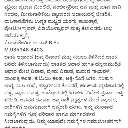
ವ್ಯಕ್ತಿಯ ಪ್ರಭಾವ ಬೀರಲಿದೆ, ನಂಬಿಕಸ್ಥರಿಂದ ಧನ ಮತ್ತು ಮಾನ ಹಾನಿ
ಸಂಭವ, ಮೀನುಗಾರಿಕೆಯ ವ್ಯಾಪಾರದ ಆದಾಯದಲ್ಲಿ ಚೇತರಿಕೆ,
ರಾಜಕಾರಣಿಗಳು ಉನ್ನತ ಮಟ್ಟದ ಯಶಸ್ಸು ಕಾಣುತ್ತಾರೆ,
ಫೋಟೋಗ್ರಾಫರ್, ವಿಡಿಯೋಗ್ರಾಫರ್ ಮತ್ತು ಕಲಾವಿದರು ಲಾಭ
ಪಡೆಯುತ್ತಾರೆ,
ಸೋಮಶೇಖರ್ ಗುರೂಜಿ B.Sc
M.935348 8403
ಜಾತಕ ಆಧಾರದ (ಜನ್ಮ ದಿನಾಂಕ ಮತ್ತು ಸಮಯ ತಿಳಿಸಿದರೆ ಜಾತಕ
ಬರೆದು ತಿಳಿಸಲಾಗುವುದು) ಜಾತಕದ ಆಧಾರ ಹಾಗೂ ಹಸ್ತಸಾಮುದ್ರಿಕೆ
ಆಧಾರ ಮೇಲೆ ವಿವಾಹ, ಪ್ರೇಮ ವಿವಾಹ, ಮದುವೆ ಸಾಲಾವಳಿ,
ದಾಂಪತ್ಯ ಕಲಹ, ಕುಟುಂಬ ಕಲಹ, ಅತ್ತೆ-ಸೊಸೆ ಜಗಳ, ಸಂತಾನ
ಭಾಗ್ಯ, ಸಾಲ ಬಾಧೆ, ಶತ್ರುಗಳಿಂದ ತೊಂದರೆ, ಹಣಕಾಸು ವ್ಯವಹಾರದಲ್ಲಿ
ನಷ್ಟ, ವ್ಯಾಪಾರ ನಷ್ಟ, ಉದ್ಯೋಗದಲ್ಲಿ ಕಿರುಕುಳ, ವಿದೇಶ ಪ್ರವಾಸ, ಆಸ್ತಿ
ಖರೀದಿ, ಜನವಶ ಧನವಶ, ಜನ್ಮ ರಾಶಿ ನಕ್ಷತ್ರಗಳ ಮೇಲೆ ವ್ಯಾಪಾರ,
ರಾಶಿಗಳಿಗೆ ಅನುಗುಣವಾಗಿ ಜನ್ಮರಾಶಿ ಹರಳು, ಇನ್ನು ಮುಂತಾದ
ಸಮಸ್ಯೆಗಳಿಗೆ ಸೂಕ್ತ ಪರಿಹಾರ ಹಾಗೂ ಮಾರ್ಗದರ್ಶನ
ನೀಡಲಾಗುವುದು. ನಿಮ್ಮ ಯಾವುದೇ ಸಮಸ್ಯೆಗಳ ಸಮಾಲೋಚನೆಗಾಗಿ