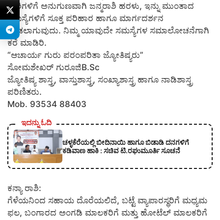
ರಾಶಿಗಳಿಗೆ ಅನುಗುಣವಾಗಿ ಜನ್ಮರಾಶಿ ಹರಳು, ಇನ್ನು ಮುಂತಾದ
ಸಮಸ್ಯೆಗಳಿಗೆ ಸೂಕ್ತ ಪರಿಹಾರ ಹಾಗೂ ಮಾರ್ಗದರ್ಶನ
ನೀಡಲಾಗುವುದು. ನಿಮ್ಮ ಯಾವುದೇ ಸಮಸ್ಯೆಗಳ ಸಮಾಲೋಚನೆಗಾಗಿ
ಕರೆ ಮಾಡಿರಿ.
“ಆಚಾರ್ಯ ಗುರು ಪರಂಪರಿತಾ ಜ್ಯೋತಿಷ್ಯರು”
ಸೋಮಶೇಖರ್ ಗುರೂಜಿB.Sc
ಜ್ಯೋತಿಷ್ಯ ಶಾಸ್ತ್ರ, ವಾಸ್ತುಶಾಸ್ತ್ರ, ಸಂಖ್ಯಾಶಾಸ್ತ್ರ ಹಾಗೂ ನಾಡಿಶಾಸ್ತ್ರ
ಪರಿಣಿತರು.
Mob. 93534 88403
ಇದನ್ನು ಓದಿ
ಚಳ್ಳಕೆರೆಯಲ್ಲಿ ಬೀದಿನಾಯಿ ಹಾಗೂ ಬಿಡಾಡಿ ದನಗಳಿಗೆ
ಕಡಿವಾಣ ಹಾಕಿ : ಸಚಿವ ಟಿ.ರಘುಮೂರ್ತಿ ಸೂಚನೆ
ಕನ್ಯಾ ರಾಶಿ:
ಗೆಳೆಯನಿಂದ ಸಹಾಯ ದೊರೆಯಲಿದೆ, ಬಟ್ಟೆ ವ್ಯಾಪಾರಸ್ಥರಿಗೆ ಮಧ್ಯಮ
ಫಲ, ಬಂಗಾರದ ಅಂಗಡಿ ಮಾಲಕರಿಗೆ ಮತ್ತು ಹೋಟೆಲ್ ಮಾಲಕರಿಗೆ