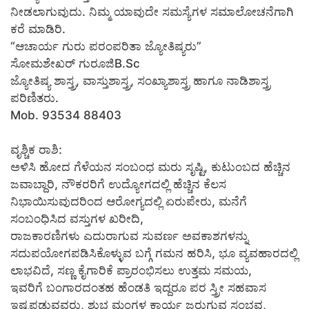
ನೀಡಲಾಗುವುದು. ನಿಮ್ಮ ಯಾವುದೇ ಸಮಸ್ಯೆಗಳ ಸಮಾಲೋಚನೆಗಾಗಿ
ಕರೆ ಮಾಡಿರಿ.
“ಆಚಾರ್ಯ ಗುರು ಪರಂಪರಿತಾ ಜ್ಯೋತಿಷ್ಯರು”
ಸೋಮಶೇಖರ್ ಗುರೂಜಿB.Sc
ಜ್ಯೋತಿಷ್ಯ ಶಾಸ್ತ್ರ, ವಾಸ್ತುಶಾಸ್ತ್ರ, ಸಂಖ್ಯಾಶಾಸ್ತ್ರ ಹಾಗೂ ನಾಡಿಶಾಸ್ತ್ರ
ಪರಿಣಿತರು.
Mob. 93534 88403
ವೃಶ್ಚಿಕ ರಾಶಿ:
ಅಳಿಸಿ ಹೋದ ಗೆಳೆಯನ ಸಂಬಂಧ ಮರು ಸೃಷ್ಟಿ, ಕುಟುಂಬದ ಹೆಚ್ಚಿನ
ಜವಾಬ್ದಾರಿ, ನೌಕರರಿಗೆ ಉದ್ಯೋಗದಲ್ಲಿ ಹೆಚ್ಚಿನ ಕೆಲಸ
ನಿಭಾಯಿಸುವುದರಿಂದ ಆರೋಗ್ಯದಲ್ಲಿ ಏರುಪೇರು, ಮನೆಗೆ
ಸಂಬಂಧಿಸಿದ ವಸ್ತುಗಳ ಖರೀದಿ,
ರಾಜಕಾರಣಿಗಳು ಎದುರಾಗುವ ಸುವರ್ಣ ಅವಕಾಶಗಳನ್ನು
ಸದುಪಯೋಗಪಡಿಸಿಕೊಳ್ಳುವ ಬಗ್ಗೆ ಗಮನ ಹರಿಸಿ, ಭೂ ವ್ಯವಹಾರದಲ್ಲಿ
ಲಾಭವಿದೆ, ಸಣ್ಣ ಕೈಗಾರಿಕೆ ಪ್ರಾರಂಭಿಸಲು ಉತ್ತಮ ಸಮಯ,
ಇವರಿಗೆ ಬಂಗಾರದಂತಹ ಹೆಂಡತಿ ಇದ್ದರೂ ಪರ ಸ್ತ್ರೀ ಸಹವಾಸ
ಇಷ್ಟಪಡುವವರು, ಶುಭ ಮಂಗಳ ಕಾರ್ಯ ಜರುಗುವ ಸಂಭವ,