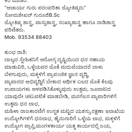
ಕರೆ ಮಾಡಿರಿ.
“ಆಚಾರ್ಯ ಗುರು ಪರಂಪರಿತಾ ಜ್ಯೋತಿಷ್ಯರು”
ಸೋಮಶೇಖರ್ ಗುರೂಜಿB.Sc
ಜ್ಯೋತಿಷ್ಯ ಶಾಸ್ತ್ರ, ವಾಸ್ತುಶಾಸ್ತ್ರ, ಸಂಖ್ಯಾಶಾಸ್ತ್ರ ಹಾಗೂ ನಾಡಿಶಾಸ್ತ್ರ
ಪರಿಣಿತರು.
Mob. 93534 88403
ಕುಂಭ ರಾಶಿ:
ಬಾಲ್ಯದ ಸ್ನೇಹಿತನಿಗೆ ಆರೋಗ್ಯ ದೃಷ್ಟಿಯಿಂದ ಧನ ಸಹಾಯ
ಮಾಡುವಿರಿ, ಒಳ್ಳೆಯವರ ಜೊತೆ ಮದುವೆಯಾದರೆ ಬಾಳು
ಬೆಳಗುವುದು, ಮಕ್ಕಳಿಗೆ ಪ್ರಾಪಂಚಿಕ ಜ್ಞಾನ ವೃದ್ಧಿ,
ವ್ಯಾಪಾರದ ಅಭಿವೃದ್ಧಿಗೆ ಬೇಕಾದ ಆರ್ಥಿಕ ಬಲದ ಜೊತೆ ಕೆಲವು
ಉಪಾಯಗಳು ಅಳವಡಿಸಿಕೊಳ್ಳುವುದು ಉತ್ತಮ, ಜೂಜಾಟದ
ಯಾವುದೇ ಚಟುವಟಿಕೆ ಮಾಡಬೇಡಿ, ಮರಗೆಲಸ ವ್ಯಾಪಾರಿಗಳಿಗೆ
ಉತ್ತಮ ಧನ ಲಾಭ,
ಮಹಿಳಾ ರಾಜಕಾರಣಿಗೆ ಉನ್ನತ ಮಟ್ಟದ ಯಶಸ್ಸು,ರಕ್ಷಣಾ ಇಲಾಖೆಯ
ಉದ್ಯೋಗಿಗಳಿಗೆ ಧನಲಾಭ, ಹೈನುಗಾರಿಗೆ ಒಳ್ಳೆಯ ಲಾಭ, ಮಕ್ಕಳಿಗೆ
ಉದ್ಯೋಗ ಪ್ರಾಪ್ತಿ,ಮಂಗಳಕಾರ್ಯ ಯತ್ನ ಕಾರ್ಯದಲ್ಲಿ ಜಯ,