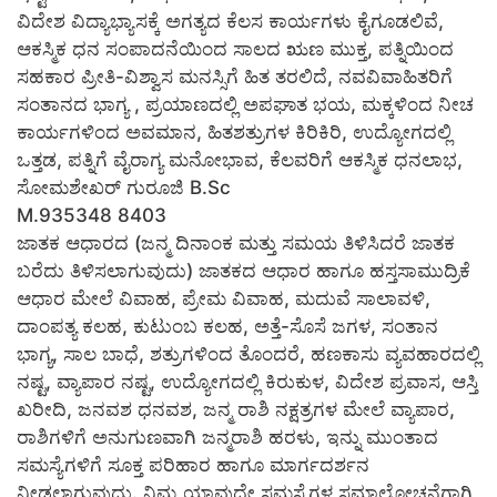
ವಿದೇಶ ವಿದ್ಯಾಭ್ಯಾಸಕ್ಕೆ ಅಗತ್ಯದ ಕೆಲಸ ಕಾರ್ಯಗಳು ಕೈಗೂಡಲಿವೆ,
ಆಕಸ್ಮಿಕ ಧನ ಸಂಪಾದನೆಯಿಂದ ಸಾಲದ ಋಣ ಮುಕ್ತ, ಪತ್ನಿಯಿಂದ
ಸಹಕಾರ ಪ್ರೀತಿ-ವಿಶ್ವಾಸ ಮನಸ್ಸಿಗೆ ಹಿತ ತರಲಿದೆ, ನವವಿವಾಹಿತರಿಗೆ
ಸಂತಾನದ ಭಾಗ್ಯ , ಪ್ರಯಾಣದಲ್ಲಿ ಅಪಘಾತ ಭಯ, ಮಕ್ಕಳಿಂದ ನೀಚ
ಕಾರ್ಯಗಳಿಂದ ಅವಮಾನ, ಹಿತಶತ್ರುಗಳ ಕಿರಿಕಿರಿ, ಉದ್ಯೋಗದಲ್ಲಿ
ಒತ್ತಡ, ಪತ್ನಿಗೆ ವೈರಾಗ್ಯ ಮನೋಭಾವ, ಕೆಲವರಿಗೆ ಆಕಸ್ಮಿಕ ಧನಲಾಭ,
ಸೋಮಶೇಖರ್ ಗುರೂಜಿ B.Sc
M.935348 8403
ಜಾತಕ ಆಧಾರದ (ಜನ್ಮ ದಿನಾಂಕ ಮತ್ತು ಸಮಯ ತಿಳಿಸಿದರೆ ಜಾತಕ
ಬರೆದು ತಿಳಿಸಲಾಗುವುದು) ಜಾತಕದ ಆಧಾರ ಹಾಗೂ ಹಸ್ತಸಾಮುದ್ರಿಕೆ
ಆಧಾರ ಮೇಲೆ ವಿವಾಹ, ಪ್ರೇಮ ವಿವಾಹ, ಮದುವೆ ಸಾಲಾವಳಿ,
ದಾಂಪತ್ಯ ಕಲಹ, ಕುಟುಂಬ ಕಲಹ, ಅತ್ತೆ-ಸೊಸೆ ಜಗಳ, ಸಂತಾನ
ಭಾಗ್ಯ, ಸಾಲ ಬಾಧೆ, ಶತ್ರುಗಳಿಂದ ತೊಂದರೆ, ಹಣಕಾಸು ವ್ಯವಹಾರದಲ್ಲಿ
ನಷ್ಟ, ವ್ಯಾಪಾರ ನಷ್ಟ, ಉದ್ಯೋಗದಲ್ಲಿ ಕಿರುಕುಳ, ವಿದೇಶ ಪ್ರವಾಸ, ಆಸ್ತಿ
ಖರೀದಿ, ಜನವಶ ಧನವಶ, ಜನ್ಮ ರಾಶಿ ನಕ್ಷತ್ರಗಳ ಮೇಲೆ ವ್ಯಾಪಾರ,
ರಾಶಿಗಳಿಗೆ ಅನುಗುಣವಾಗಿ ಜನ್ಮರಾಶಿ ಹರಳು, ಇನ್ನು ಮುಂತಾದ
ಸಮಸ್ಯೆಗಳಿಗೆ ಸೂಕ್ತ ಪರಿಹಾರ ಹಾಗೂ ಮಾರ್ಗದರ್ಶನ
ನೀಡಲಾಗುವುದು. ನಿಮ್ಮ ಯಾವುದೇ ಸಮಸ್ಯೆಗಳ ಸಮಾಲೋಚನೆಗಾಗಿ