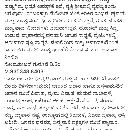
ಹೆಚ್ಚಾಗಿದ್ದು ಭದ್ರತೆ ಅವಶ್ಯಕತೆ ಇದೆ, ವೃತ್ತಿ ಕ್ಷೇತ್ರದಲ್ಲಿ ವೈಫಲ್ಯ ಕಂಡು
ಬರುವುದು, ಸಂಬಳಕ್ಕಾಗಿ ಮೆನೇಜರ್ ಜೊತೆ ಕಿರಿಕಿರಿ ಸಂಭವ, ಹೃದಯ
ಮತ್ತು ಮೂತ್ರ ಸಂಬಂಧಿ ವ್ಯಾಧಿಗಳು ಕಂಡುಬರುತ್ತವೆ, ಗಂಡ-ಹೆಂಡತಿ
ಮಧ್ಯೆ ವಾದ-ವಿವಾದಗಳು ಎದುರಾಗುತ್ತವೆ, ಹೋಟೆಲ್ ಮತ್ತು ಸಿದ್ಧ
ಉಡುಪು ವ್ಯಾಪಾರದಲ್ಲಿ ಧನಹಾನಿ ಆಗುವ ಸಾಧ್ಯತೆ, ಪ್ರೇಮಿಗಳಲ್ಲಿ
ಅನುಮಾನ ಸೃಷ್ಟಿ ಸಾಧ್ಯತೆ, ವಜಾಗೊಂಡ ಮತ್ತು ಅಮಾನತುಗೊಂಡ
ಕಾರ್ಮಿಕರು ಮರಳಿ ಮಾತೃ ಇಲಾಖೆಗೆ ಸೇರುವ ಸುವರ್ಣ ಅವಕಾಶ
ಸಿಗಲಿದೆ,
ಸೋಮಶೇಖರ್ ಗುರೂಜಿ B.Sc
M.935348 8403
ಜಾತಕ ಆಧಾರದ (ಜನ್ಮ ದಿನಾಂಕ ಮತ್ತು ಸಮಯ ತಿಳಿಸಿದರೆ ಜಾತಕ
ಬರೆದು ತಿಳಿಸಲಾಗುವುದು) ಜಾತಕದ ಆಧಾರ ಹಾಗೂ ಹಸ್ತಸಾಮುದ್ರಿಕೆ
ಆಧಾರ ಮೇಲೆ ವಿವಾಹ, ಪ್ರೇಮ ವಿವಾಹ, ಮದುವೆ ಸಾಲಾವಳಿ,
ದಾಂಪತ್ಯ ಕಲಹ, ಕುಟುಂಬ ಕಲಹ, ಅತ್ತೆ-ಸೊಸೆ ಜಗಳ, ಸಂತಾನ
ಭಾಗ್ಯ, ಸಾಲ ಬಾಧೆ, ಶತ್ರುಗಳಿಂದ ತೊಂದರೆ, ಹಣಕಾಸು ವ್ಯವಹಾರದಲ್ಲಿ
ನಷ್ಟ, ವ್ಯಾಪಾರ ನಷ್ಟ, ಉದ್ಯೋಗದಲ್ಲಿ ಕಿರುಕುಳ, ವಿದೇಶ ಪ್ರವಾಸ, ಆಸ್ತಿ
ಖರೀದಿ, ಜನವಶ ಧನವಶ, ಜನ್ಮ ರಾಶಿ ನಕ್ಷತ್ರಗಳ ಮೇಲೆ ವ್ಯಾಪಾರ,
ರಾಶಿಗಳಿಗೆ ಅನುಗುಣವಾಗಿ ಜನ್ಮರಾಶಿ ಹರಳು, ಇನ್ನು ಮುಂತಾದ