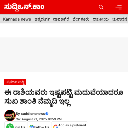
Skip
to
content
Men
Kannada news
ಚಿತ್ರದುರ್ಗ
ದಾವಣಗೆರೆ
ಬೆಂಗಳೂರು
ರಾಜಕೀಯ
ಚುನಾವಣೆ
ಪ್ರಮುಖ ಸುದ್ದಿ
ಈ ರಾಶಿಯವರು ಇಷ್ಟಪಟ್ಟಿ ಮದುವೆಯಾದರೂ
ಸುಖ ಶಾಂತಿ ನೆಮ್ಮದಿ ಇಲ್ಲ
By
suddionenews
On: August 21, 2025 10:59 PM
Add as a preferred
Join Us
Follow Us