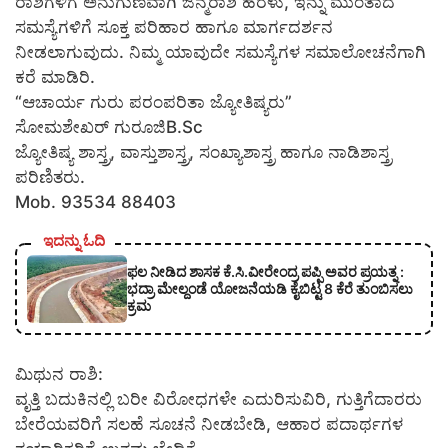
ರಾಶಿಗಳಿಗೆ ಅನುಗುಣವಾಗಿ ಜನ್ಮರಾಶಿ ಹರಳು, ಇನ್ನು ಮುಂತಾದ
ಸಮಸ್ಯೆಗಳಿಗೆ ಸೂಕ್ತ ಪರಿಹಾರ ಹಾಗೂ ಮಾರ್ಗದರ್ಶನ
ನೀಡಲಾಗುವುದು. ನಿಮ್ಮ ಯಾವುದೇ ಸಮಸ್ಯೆಗಳ ಸಮಾಲೋಚನೆಗಾಗಿ
ಕರೆ ಮಾಡಿರಿ.
“ಆಚಾರ್ಯ ಗುರು ಪರಂಪರಿತಾ ಜ್ಯೋತಿಷ್ಯರು”
ಸೋಮಶೇಖರ್ ಗುರೂಜಿB.Sc
ಜ್ಯೋತಿಷ್ಯ ಶಾಸ್ತ್ರ, ವಾಸ್ತುಶಾಸ್ತ್ರ, ಸಂಖ್ಯಾಶಾಸ್ತ್ರ ಹಾಗೂ ನಾಡಿಶಾಸ್ತ್ರ
ಪರಿಣಿತರು.
Mob. 93534 88403
ಇದನ್ನು ಓದಿ
ಫಲ ನೀಡಿದ ಶಾಸಕ ಕೆ.ಸಿ.ವೀರೇಂದ್ರ ಪಪ್ಪಿ ಅವರ ಪ್ರಯತ್ನ :
ಭದ್ರಾ ಮೇಲ್ದಂಡೆ ಯೋಜನೆಯಡಿ ಕೈಬಿಟ್ಟ 8 ಕೆರೆ ತುಂಬಿಸಲು
ಕ್ರಮ
ಮಿಥುನ ರಾಶಿ:
ವೃತ್ತಿ ಬದುಕಿನಲ್ಲಿ ಬರೀ ವಿರೋಧಗಳೇ ಎದುರಿಸುವಿರಿ, ಗುತ್ತಿಗೆದಾರರು
ಬೇರೆಯವರಿಗೆ ಸಲಹೆ ಸೂಚನೆ ನೀಡಬೇಡಿ, ಆಹಾರ ಪದಾರ್ಥಗಳ