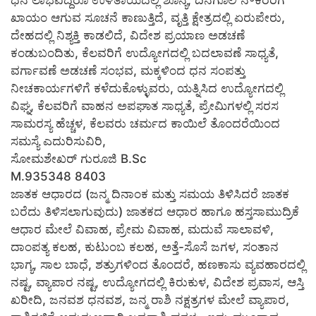
ಧನ ಲಾಭವಿದ್ದರೂ ಉಳಿತಾಯದಲ್ಲಿ ಶೂನ್ಯ, ದಿನಗೂಲಿ ನೌಕರರಿಗೆ
ಖಾಯಂ ಆಗುವ ಸೂಚನೆ ಕಾಣುತ್ತಿದೆ, ವೃತ್ತಿ ಕ್ಷೇತ್ರದಲ್ಲಿ ಏರುಪೇರು,
ದೇಹದಲ್ಲಿ ನಿಶ್ಯಕ್ತಿ ಕಾಡಲಿದೆ, ವಿದೇಶ ಪ್ರಯಾಣ ಅಡಚಣೆ
ಕಂಡುಬಂದಿತು, ಕೆಲವರಿಗೆ ಉದ್ಯೋಗದಲ್ಲಿ ಬದಲಾವಣೆ ಸಾಧ್ಯತೆ,
ವರ್ಗಾವಣೆ ಅಡಚಣೆ ಸಂಭವ, ಮಕ್ಕಳಿಂದ ಧನ ಸಂಪತ್ತು
ನೀಚಕಾರ್ಯಗಳಿಗೆ ಕಳೆದುಕೊಳ್ಳುವರು, ಯತ್ನಿಸಿದ ಉದ್ಯೋಗದಲ್ಲಿ
ವಿಘ್ನ, ಕೆಲವರಿಗೆ ವಾಹನ ಅಪಘಾತ ಸಾಧ್ಯತೆ, ಪ್ರೇಮಿಗಳಲ್ಲಿ ಸರಸ
ಸಾಮರಸ್ಯ ಹೆಚ್ಚಳ, ಕೆಲವರು ಚರ್ಮದ ಕಾಯಿಲೆ ತೊಂದರೆಯಿಂದ
ಸಮಸ್ಯೆ ಎದುರಿಸುವಿರಿ,
ಸೋಮಶೇಖರ್ ಗುರೂಜಿ B.Sc
M.935348 8403
ಜಾತಕ ಆಧಾರದ (ಜನ್ಮ ದಿನಾಂಕ ಮತ್ತು ಸಮಯ ತಿಳಿಸಿದರೆ ಜಾತಕ
ಬರೆದು ತಿಳಿಸಲಾಗುವುದು) ಜಾತಕದ ಆಧಾರ ಹಾಗೂ ಹಸ್ತಸಾಮುದ್ರಿಕೆ
ಆಧಾರ ಮೇಲೆ ವಿವಾಹ, ಪ್ರೇಮ ವಿವಾಹ, ಮದುವೆ ಸಾಲಾವಳಿ,
ದಾಂಪತ್ಯ ಕಲಹ, ಕುಟುಂಬ ಕಲಹ, ಅತ್ತೆ-ಸೊಸೆ ಜಗಳ, ಸಂತಾನ
ಭಾಗ್ಯ, ಸಾಲ ಬಾಧೆ, ಶತ್ರುಗಳಿಂದ ತೊಂದರೆ, ಹಣಕಾಸು ವ್ಯವಹಾರದಲ್ಲಿ
ನಷ್ಟ, ವ್ಯಾಪಾರ ನಷ್ಟ, ಉದ್ಯೋಗದಲ್ಲಿ ಕಿರುಕುಳ, ವಿದೇಶ ಪ್ರವಾಸ, ಆಸ್ತಿ
ಖರೀದಿ, ಜನವಶ ಧನವಶ, ಜನ್ಮ ರಾಶಿ ನಕ್ಷತ್ರಗಳ ಮೇಲೆ ವ್ಯಾಪಾರ,