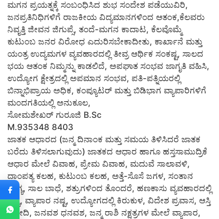
ಮಗನ ಪ್ರಯತ್ನಕ್ಕೆ ಸಂಬಂಧಿಸಿದ ಶುಭ ಸಂದೇಶ ಪಡೆಯುವಿರಿ,
ಜನಪ್ರತಿನಿಧಿಗಳಿಗೆ ರಾಜಕೀಯ ವಿದ್ಯಮಾನಗಳಿಂದ ಆತಂಕ,ಕೆಲವರು
ನಿವೃತ್ತಿ ಜೀವನ ಜಿಗುಪ್ಸೆ, ತಂದೆ-ಮಗನ ಕಾದಾಟ, ಕೆಲವೊಮ್ಮೆ
ಕುಟುಂಬ ಜನರ ವಿರೋಧ ಎದುರಿಸಬೇಕಾದೀತು, ಕಾರ್ಖಾನೆ ಮತ್ತು
ಯಂತ್ರ ಉದ್ಯಮಗಳ ವ್ಯವಹಾರದಲ್ಲಿ ತೀವ್ರ ಆರ್ಥಿಕ ಸಂಕಷ್ಟ, ಸಾಲದ
ಭಯ ಆತಂಕ ನಿಮ್ಮನ್ನು ಕಾಡಲಿದೆ, ಅಪಘಾತ ಸಂಭವ ಜಾಗೃತಿ ವಹಿಸಿ,
ಉದ್ಯೋಗ ಕ್ಷೇತ್ರದಲ್ಲಿ ಅಪಮಾನ ಸಂಭವ, ಪತಿ-ಪತ್ನಿಯರಲ್ಲಿ
ಬಿನ್ನಾಭಿಪ್ರಾಯ ಅಧಿಕ, ಕಂಪ್ಯೂಟರ್ ಮತ್ತು ಬಿಡಿಭಾಗ ವ್ಯಾಪಾರಿಗಳಿಗೆ
ಮಂದಗತಿಯಲ್ಲಿ ಅನುಕೂಲ,
ಸೋಮಶೇಖರ್ ಗುರೂಜಿ B.Sc
M.935348 8403
ಜಾತಕ ಆಧಾರದ (ಜನ್ಮ ದಿನಾಂಕ ಮತ್ತು ಸಮಯ ತಿಳಿಸಿದರೆ ಜಾತಕ
ಬರೆದು ತಿಳಿಸಲಾಗುವುದು) ಜಾತಕದ ಆಧಾರ ಹಾಗೂ ಹಸ್ತಸಾಮುದ್ರಿಕೆ
ಆಧಾರ ಮೇಲೆ ವಿವಾಹ, ಪ್ರೇಮ ವಿವಾಹ, ಮದುವೆ ಸಾಲಾವಳಿ,
ದಾಂಪತ್ಯ ಕಲಹ, ಕುಟುಂಬ ಕಲಹ, ಅತ್ತೆ-ಸೊಸೆ ಜಗಳ, ಸಂತಾನ
ಭಾಗ್ಯ, ಸಾಲ ಬಾಧೆ, ಶತ್ರುಗಳಿಂದ ತೊಂದರೆ, ಹಣಕಾಸು ವ್ಯವಹಾರದಲ್ಲಿ
ನಷ್ಟ, ವ್ಯಾಪಾರ ನಷ್ಟ, ಉದ್ಯೋಗದಲ್ಲಿ ಕಿರುಕುಳ, ವಿದೇಶ ಪ್ರವಾಸ, ಆಸ್ತಿ
ಖರೀದಿ, ಜನವಶ ಧನವಶ, ಜನ್ಮ ರಾಶಿ ನಕ್ಷತ್ರಗಳ ಮೇಲೆ ವ್ಯಾಪಾರ,