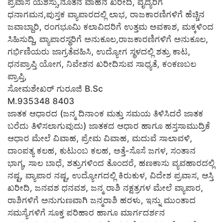
ಪ್ರವಾಸ ಯಶಸ್ಸು,ನೂತನ ವಾಹನ ಖರೀದಿ, ವೈದ್ಯರಿಗೆ
ಧನಾಗಮನ,ಪುಸ್ತಕ ವ್ಯಾಪಾರದಲ್ಲಿ ಲಾಭ, ರಾಜಕಾರಣಿಗಳಿಗೆ ಹೆಚ್ಚಿನ
ಜವಾಬ್ದಾರಿ, ರಂಗಭೂಮಿ ಕಲಾವಿದರಿಗೆ ಉತ್ತಮ ಅವಕಾಶ, ಮಕ್ಕಳಿಂದ
ಸಿಹಿಸುದ್ದಿ, ವ್ಯಾಪಾರಸ್ಥರಿಗೆ ಅನುಕೂಲ,ರಾಜಕಾರಣಿಗಳಿಗೆ ಅನುಕೂಲ,
ಗರ್ಭಿಣಿಯರು ಜಾಗ್ರತೆವಹಿಸಿ, ಉದ್ಯೋಗ ಸ್ಥಳದಲ್ಲಿ ಶತ್ರು ಕಾಟ,
ಧನಪ್ರಾಪ್ತಿ ಯೋಗ, ನಿವೇಶನ ಖರೀದಿಸುವ ಸಾಧ್ಯತೆ, ಕಂಕಣಬಲ
ಪ್ರಾಪ್ತಿ,
ಸೋಮಶೇಖರ್ ಗುರೂಜಿ B.Sc
M.935348 8403
ಜಾತಕ ಆಧಾರದ (ಜನ್ಮ ದಿನಾಂಕ ಮತ್ತು ಸಮಯ ತಿಳಿಸಿದರೆ ಜಾತಕ
ಬರೆದು ತಿಳಿಸಲಾಗುವುದು) ಜಾತಕದ ಆಧಾರ ಹಾಗೂ ಹಸ್ತಸಾಮುದ್ರಿಕೆ
ಆಧಾರ ಮೇಲೆ ವಿವಾಹ, ಪ್ರೇಮ ವಿವಾಹ, ಮದುವೆ ಸಾಲಾವಳಿ,
ದಾಂಪತ್ಯ ಕಲಹ, ಕುಟುಂಬ ಕಲಹ, ಅತ್ತೆ-ಸೊಸೆ ಜಗಳ, ಸಂತಾನ
ಭಾಗ್ಯ, ಸಾಲ ಬಾಧೆ, ಶತ್ರುಗಳಿಂದ ತೊಂದರೆ, ಹಣಕಾಸು ವ್ಯವಹಾರದಲ್ಲಿ
ನಷ್ಟ, ವ್ಯಾಪಾರ ನಷ್ಟ, ಉದ್ಯೋಗದಲ್ಲಿ ಕಿರುಕುಳ, ವಿದೇಶ ಪ್ರವಾಸ, ಆಸ್ತಿ
ಖರೀದಿ, ಜನವಶ ಧನವಶ, ಜನ್ಮ ರಾಶಿ ನಕ್ಷತ್ರಗಳ ಮೇಲೆ ವ್ಯಾಪಾರ,
ರಾಶಿಗಳಿಗೆ ಅನುಗುಣವಾಗಿ ಜನ್ಮರಾಶಿ ಹರಳು, ಇನ್ನು ಮುಂತಾದ
ಸಮಸ್ಯೆಗಳಿಗೆ ಸೂಕ್ತ ಪರಿಹಾರ ಹಾಗೂ ಮಾರ್ಗದರ್ಶನ