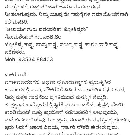
ಸಮಸ್ಯೆಗಳಿಗೆ ಸೂಕ್ತ ಪರಿಹಾರ ಹಾಗೂ ಮಾರ್ಗದರ್ಶನ
ನೀಡಲಾಗುವುದು. ನಿಮ್ಮ ಯಾವುದೇ ಸಮಸ್ಯೆಗಳ ಸಮಾಲೋಚನೆಗಾಗಿ
ಕರೆ ಮಾಡಿರಿ.
“ಆಚಾರ್ಯ ಗುರು ಪರಂಪರಿತಾ ಜ್ಯೋತಿಷ್ಯರು”
ಸೋಮಶೇಖರ್ ಗುರೂಜಿB.Sc
ಜ್ಯೋತಿಷ್ಯ ಶಾಸ್ತ್ರ, ವಾಸ್ತುಶಾಸ್ತ್ರ, ಸಂಖ್ಯಾಶಾಸ್ತ್ರ ಹಾಗೂ ನಾಡಿಶಾಸ್ತ್ರ
ಪರಿಣಿತರು.
Mob. 93534 88403
ಮಕರ ರಾಶಿ:
ವರ್ಗಾವಣೆಯಾಗಲಿ ಅಥವಾ ಪ್ರಮೋಷನ್ಗಾಗಲಿ ಪ್ರಯತ್ನಿಸಿದ
ಕಾರ್ಯಗಳಲ್ಲಿ ಜಯ, ನೌಕರರಿಗೆ ವಿವಿಧ ಮೂಲಗಳಿಂದ ಧನ ಲಾಭ,
ನಿಮ್ಮ ಮಕ್ಕಳ ಸಾಧನೆಯ ಪ್ರಗತಿಯಿಂದ ಮನಸ್ಸಿಗೆ ನೆಮ್ಮದಿ,
ತಂತ್ರಜ್ಞಾನ ಉದ್ಯೋಗದಲ್ಲಿ ಸ್ಥಿರತೆ ಭಯ ಕಾಡಲಿದೆ, ಪುಸ್ತಕ, ಬೇಕರಿ,
ಕಾಂಡಿಮೆಂಟ್ ಮತ್ತು ಕ್ಯಾಂಟೀನ್ ನಡೆಸುವವರಿಗೆ ಲಾಭವುಂಟು,
ಮನೆ ಬದಲಾಯಿಸುವುದು ಉತ್ತಮ, ಸಂಗಾತಿಯ ಮನಸ್ಸಿನಲ್ಲಿ ಚಂಚಲ,
ಇದು ನಿಮಗೆ ಆತಂಕ ವಿಷಯ, ಸರ್ಕಾರಿ ನೌಕರಿ ಈಡೇರುವುದು,
ದಾಯಾದಿಗಳಿಂದ ಆಸ್ತಿ ತೊಂದರೆ, ಉದ್ಯೋಗದಲ್ಲಿ ಪ್ರಭಾವಶಾಲಿ