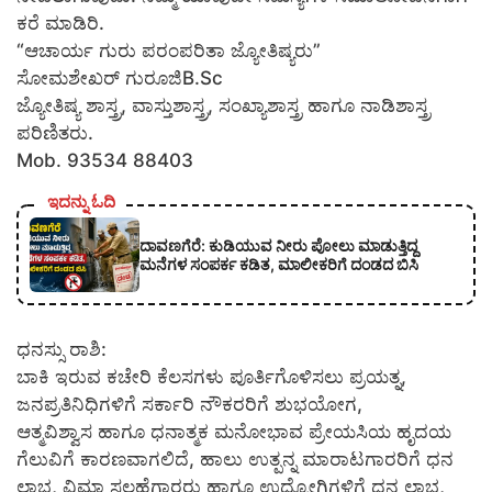
ಕರೆ ಮಾಡಿರಿ.
“ಆಚಾರ್ಯ ಗುರು ಪರಂಪರಿತಾ ಜ್ಯೋತಿಷ್ಯರು”
ಸೋಮಶೇಖರ್ ಗುರೂಜಿB.Sc
ಜ್ಯೋತಿಷ್ಯ ಶಾಸ್ತ್ರ, ವಾಸ್ತುಶಾಸ್ತ್ರ, ಸಂಖ್ಯಾಶಾಸ್ತ್ರ ಹಾಗೂ ನಾಡಿಶಾಸ್ತ್ರ
ಪರಿಣಿತರು.
Mob. 93534 88403
ಇದನ್ನು ಓದಿ
ದಾವಣಗೆರೆ: ಕುಡಿಯುವ ನೀರು ಪೋಲು ಮಾಡುತ್ತಿದ್ದ
ಮನೆಗಳ ಸಂಪರ್ಕ ಕಡಿತ, ಮಾಲೀಕರಿಗೆ ದಂಡದ ಬಿಸಿ
ಧನಸ್ಸು ರಾಶಿ:
ಬಾಕಿ ಇರುವ ಕಚೇರಿ ಕೆಲಸಗಳು ಪೂರ್ತಿಗೊಳಿಸಲು ಪ್ರಯತ್ನ,
ಜನಪ್ರತಿನಿಧಿಗಳಿಗೆ ಸರ್ಕಾರಿ ನೌಕರರಿಗೆ ಶುಭಯೋಗ,
ಆತ್ಮವಿಶ್ವಾಸ ಹಾಗೂ ಧನಾತ್ಮಕ ಮನೋಭಾವ ಪ್ರೇಯಸಿಯ ಹೃದಯ
ಗೆಲುವಿಗೆ ಕಾರಣವಾಗಲಿದೆ, ಹಾಲು ಉತ್ಪನ್ನ ಮಾರಾಟಗಾರರಿಗೆ ಧನ
ಲಾಭ, ವಿಮಾ ಸಲಹೆಗಾರರು ಹಾಗೂ ಉದ್ಯೋಗಿಗಳಿಗೆ ಧನ ಲಾಭ,