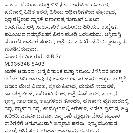
ಸಾಲ ಬಾಧೆಯಿಂದ ಮುಕ್ತಿ,ವಿವಿಧ ಮೂಲಗಳಿಂದ ಧನಲಾಭ,
ಖರ್ಚಿನಲ್ಲಿ ಹಿಡಿತ ಇರಲಿ, ಹಿರಿಯ ಅಧಿಕಾರಿಗಳಿಂದ ಪ್ರೋತ್ಸಾಹ,
ಇಷ್ಟಪಟ್ಟಿರುವ ಸ್ಥಾನಕ್ಕೆ ವರ್ಗಾವಣೆ,ಸಂಗಾತಿಗೆ ಒಲವಿನ
ಉಡುಗೊರೆ,ಆಸ್ತಿ ಪಾಲುದಾರಿಕೆ ಕುಟುಂಬದ ಹಿರಿಯರ ಉದ್ವೇಗ,
ಕುಟುಂಬದ ಸದಸ್ಯರೊಡನೆ ವಿರಸ ಮೂಡಿ ಬರಬಹುದು, ಆಸ್ತಿಪಾಸ್ತಿ
ಮಾರಾಟ ಅಡಚಣೆ ಸಂಭವ, ಅತ್ತೆ-ಮಾವನವರೊಡನೆ ಭಿನ್ನಾಭಿಪ್ರಾಯ
ಮೂಡಿಬರುವುದು,
ಸೋಮಶೇಖರ್ ಗುರೂಜಿ B.Sc
M.935348 8403
ಜಾತಕ ಆಧಾರದ (ಜನ್ಮ ದಿನಾಂಕ ಮತ್ತು ಸಮಯ ತಿಳಿಸಿದರೆ ಜಾತಕ
ಬರೆದು ತಿಳಿಸಲಾಗುವುದು) ಜಾತಕದ ಆಧಾರ ಹಾಗೂ ಹಸ್ತಸಾಮುದ್ರಿಕೆ
ಆಧಾರ ಮೇಲೆ ವಿವಾಹ, ಪ್ರೇಮ ವಿವಾಹ, ಮದುವೆ ಸಾಲಾವಳಿ,
ದಾಂಪತ್ಯ ಕಲಹ, ಕುಟುಂಬ ಕಲಹ, ಅತ್ತೆ-ಸೊಸೆ ಜಗಳ, ಸಂತಾನ
ಭಾಗ್ಯ, ಸಾಲ ಬಾಧೆ, ಶತ್ರುಗಳಿಂದ ತೊಂದರೆ, ಹಣಕಾಸು ವ್ಯವಹಾರದಲ್ಲಿ
ನಷ್ಟ, ವ್ಯಾಪಾರ ನಷ್ಟ, ಉದ್ಯೋಗದಲ್ಲಿ ಕಿರುಕುಳ, ವಿದೇಶ ಪ್ರವಾಸ, ಆಸ್ತಿ
ಖರೀದಿ, ಜನವಶ ಧನವಶ, ಜನ್ಮ ರಾಶಿ ನಕ್ಷತ್ರಗಳ ಮೇಲೆ ವ್ಯಾಪಾರ,
ರಾಶಿಗಳಿಗೆ ಅನುಗುಣವಾಗಿ ಜನ್ಮರಾಶಿ ಹರಳು, ಇನ್ನು ಮುಂತಾದ
ಸಮಸ್ಯೆಗಳಿಗೆ ಸೂಕ್ತ ಪರಿಹಾರ ಹಾಗೂ ಮಾರ್ಗದರ್ಶನ