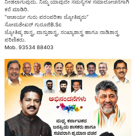
ನೀಡಲಾಗುವುದು. ನಿಮ್ಮ ಯಾವುದೇ ಸಮಸ್ಯೆಗಳ ಸಮಾಲೋಚನೆಗಾಗಿ
ಕರೆ ಮಾಡಿರಿ.
“ಆಚಾರ್ಯ ಗುರು ಪರಂಪರಿತಾ ಜ್ಯೋತಿಷ್ಯರು”
ಸೋಮಶೇಖರ್ ಗುರೂಜಿB.Sc
ಜ್ಯೋತಿಷ್ಯ ಶಾಸ್ತ್ರ, ವಾಸ್ತುಶಾಸ್ತ್ರ, ಸಂಖ್ಯಾಶಾಸ್ತ್ರ ಹಾಗೂ ನಾಡಿಶಾಸ್ತ್ರ
ಪರಿಣಿತರು.
Mob. 93534 88403