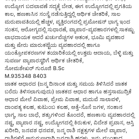
ಉದ್ಯೋಗ ಬದಲಾವಣೆ ಸದ್ಯಕ್ಕೆ ಬೇಡ, ಈಗ ಉದ್ಯೋಗದಲ್ಲಿ ಪ್ರಗತಿಯ
ಕಾಲ, ಹಣಕಾಸಿನ ಸಂಸ್ಥೆ ನಡೆಸುತ್ತಿದ್ದಲ್ಲಿ ಆರ್ಥಿಕ ಚೇತರಿಕೆ, ಸಾಲ
ಮರುಪಾವತಿಯಲ್ಲಿ ಹೆಚ್ಚಳ, ವೃತ್ತಿರಂಗದಲ್ಲಿ ಪ್ರಮೋಷನ್ ಭಾಗ್ಯ ಇಂದ
ಸಂತಸ, ಆರೋಗ್ಯದಲ್ಲಿ ಸುಧಾರಣೆ, ವ್ಯಾಪಾರ-ವ್ಯವಹಾರಗಳಲ್ಲಿ ಸಾಕಷ್ಟು
ಲಾಭದಾಯಕ ಆದರೆ ಖರ್ಚುವೆಚ್ಚಗಳ ಆತಂಕ, ಭೂಮಿ ವ್ಯವಹಾರ
ಮತ್ತು ಷೇರು ಮಾರುಕಟ್ಟೆಯ ವ್ಯವಹಾರದಲ್ಲಿ ಹಾಗೂ
ಯಂತ್ರೋಪಕರಣಗಳ ತಯಾರಿಕೆಯಲ್ಲಿ ಉತ್ತಮ ಆದಾಯ, ಬೆಳ್ಳಿ ಮತ್ತು
ಸುವರ್ಣ ವ್ಯಾಪಾರಸ್ಥರಿಗೆ ಆರ್ಥಿಕ ಚೇತರಿಕೆ,
ಸೋಮಶೇಖರ್ ಗುರೂಜಿ B.Sc
M.935348 8403
ಜಾತಕ ಆಧಾರದ (ಜನ್ಮ ದಿನಾಂಕ ಮತ್ತು ಸಮಯ ತಿಳಿಸಿದರೆ ಜಾತಕ
ಬರೆದು ತಿಳಿಸಲಾಗುವುದು) ಜಾತಕದ ಆಧಾರ ಹಾಗೂ ಹಸ್ತಸಾಮುದ್ರಿಕೆ
ಆಧಾರ ಮೇಲೆ ವಿವಾಹ, ಪ್ರೇಮ ವಿವಾಹ, ಮದುವೆ ಸಾಲಾವಳಿ,
ದಾಂಪತ್ಯ ಕಲಹ, ಕುಟುಂಬ ಕಲಹ, ಅತ್ತೆ-ಸೊಸೆ ಜಗಳ, ಸಂತಾನ
ಭಾಗ್ಯ, ಸಾಲ ಬಾಧೆ, ಶತ್ರುಗಳಿಂದ ತೊಂದರೆ, ಹಣಕಾಸು ವ್ಯವಹಾರದಲ್ಲಿ
ನಷ್ಟ, ವ್ಯಾಪಾರ ನಷ್ಟ, ಉದ್ಯೋಗದಲ್ಲಿ ಕಿರುಕುಳ, ವಿದೇಶ ಪ್ರವಾಸ, ಆಸ್ತಿ
ಖರೀದಿ, ಜನವಶ ಧನವಶ, ಜನ್ಮ ರಾಶಿ ನಕ್ಷತ್ರಗಳ ಮೇಲೆ ವ್ಯಾಪಾರ,
ರಾಶಿಗಳಿಗೆ ಅನುಗುಣವಾಗಿ ಜನ್ಮರಾಶಿ ಹರಳು, ಇನ್ನು ಮುಂತಾದ