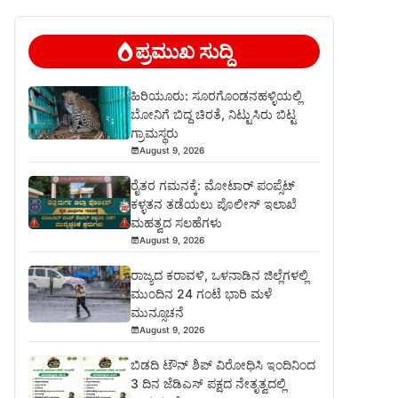
ಪ್ರಮುಖ ಸುದ್ದಿ
ಹಿರಿಯೂರು: ಸೂರಗೊಂಡನಹಳ್ಳಿಯಲ್ಲಿ
ಬೋನಿಗೆ ಬಿದ್ದ ಚಿರತೆ, ನಿಟ್ಟುಸಿರು ಬಿಟ್ಟ
ಗ್ರಾಮಸ್ಥರು
August 9, 2026
ರೈತರ ಗಮನಕ್ಕೆ: ಮೋಟಾರ್ ಪಂಪ್ಸೆಟ್
ಕಳ್ಳತನ ತಡೆಯಲು ಪೊಲೀಸ್ ಇಲಾಖೆ
ಮಹತ್ವದ ಸಲಹೆಗಳು
August 9, 2026
ರಾಜ್ಯದ ಕರಾವಳಿ, ಒಳನಾಡಿನ ಜಿಲ್ಲೆಗಳಲ್ಲಿ
ಮುಂದಿನ 24 ಗಂಟೆ ಭಾರಿ ಮಳೆ
ಮುನ್ಸೂಚನೆ
August 9, 2026
ಬಿಡದಿ ಟೌನ್ ಶಿಪ್ ವಿರೋಧಿಸಿ ಇಂದಿನಿಂದ
3 ದಿನ ಜೆಡಿಎಸ್ ಪಕ್ಷದ ನೇತೃತ್ವದಲ್ಲಿ