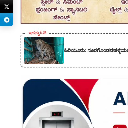
ಇದನ್ನು ಓದಿ
ಹಿರಿಯೂರು: ಸೂರಗೊಂಡನಹಳ್ಳಿಯಲ್ಲಿ ಬೋನ