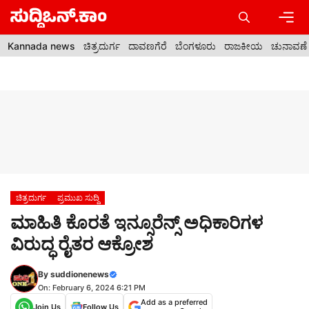
Skip
to
content
Men
Kannada news
ಚಿತ್ರದುರ್ಗ
ದಾವಣಗೆರೆ
ಬೆಂಗಳೂರು
ರಾಜಕೀಯ
ಚುನಾವಣೆ
ಚಿತ್ರದುರ್ಗ
ಪ್ರಮುಖ ಸುದ್ದಿ
ಮಾಹಿತಿ ಕೊರತೆ ಇನ್ಸೂರೆನ್ಸ್ ಅಧಿಕಾರಿಗಳ
ವಿರುದ್ಧ ರೈತರ ಆಕ್ರೋಶ
By
suddionenews
On: February 6, 2024 6:21 PM
Add as a preferred
Join Us
Follow Us