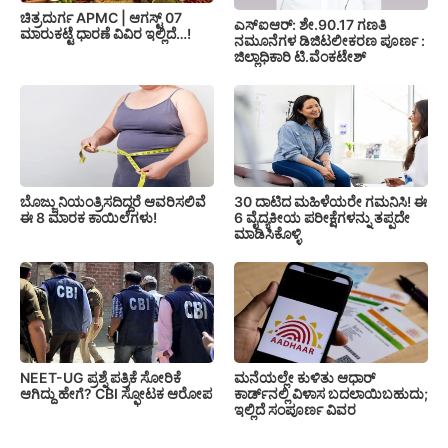
ಚಿತ್ರದುರ್ಗ APMC | ಆಗಸ್ಟ್ 07
ಎಸ್‍ಐಆರ್: ಶೇ.90.17 ಗಣತಿ
ಮಾರುಕಟ್ಟೆ ಧಾರಣೆ ವಿವಿರ ಇಲ್ಲಿದೆ…!
ನಮೂನೆಗಳ ಡಿಜಿಟಲೀಕರಣ ಪೂರ್ಣ :
ಜಿಲ್ಲಾಧಿಕಾರಿ ಟಿ.ವೆಂಕಟೇಶ್
ಬೊಜ್ಜು ನಿಯಂತ್ರಿಸದಿದ್ದರೆ ಆವರಿಸಲಿವೆ
30 ದಾಟಿದ ಮಹಿಳೆಯರೇ ಗಮನಿಸಿ! ಈ
ಈ 8 ಮಾರಕ ಕಾಯಿಲೆಗಳು!
6 ವೈದ್ಯಕೀಯ ಪರೀಕ್ಷೆಗಳನ್ನು ತಪ್ಪದೇ
ಮಾಡಿಸಿಕೊಳ್ಳಿ
NEET-UG ಪ್ರಶ್ನೆ ಪತ್ರಿಕೆ ಸೋರಿಕೆ
ಮನೆಯಲ್ಲೇ ಕುಳಿತು ಆಧಾರ್
ಆಗಿದ್ದು ಹೇಗೆ? CBI ಸ್ಫೋಟಕ ಆರೋಪ
ಕಾರ್ಡ್‌ನಲ್ಲಿ ವಿಳಾಸ ಬದಲಾಯಿಬಹುದು;
ಇಲ್ಲಿದೆ ಸಂಪೂರ್ಣ ವಿವರ