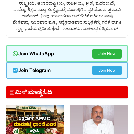
ರಾಷ್ಟ್ರೀಯ, ಅಂತರರಾಷ್ಟ್ರೀಯ, ರಾಜಕೀಯ, ಕ್ರೀಡೆ, ಮನರಂಜನೆ,
ವಾಣಿಜ್ಯ, ಶಿಕ್ಷಣ ಮತ್ತು ತಂತ್ರಜ್ಞಾನಕ್ಕೆ ಸಂಬಂಧಿಸಿದ ಪ್ರತಿಯೊಂದು ಪ್ರಮುಖ
ಅಪ್‌ಡೇಟ್. ನೀವು ಯಾವಾಗಲೂ ಅಪ್‌ಡೇಟ್ ಆಗಿರಲು ನಾವು
ವೇಗವಾದ, ನಿಖರವಾದ ಮತ್ತು ನಿಷ್ಪಕ್ಷಪಾತವಾದ ಸುದ್ದಿಗಳನ್ನು ಸರಳ ಹಾಗೂ
ಸ್ಪಷ್ಟ ಭಾಷೆಯಲ್ಲಿ ನೀಡುತ್ತೇವೆ. ಸಂಪಾದಕರು: ನಾಗೇಂದ್ರ ರೆಡ್ಡಿ ಪಿ.ಎಲ್
Join WhatsApp
Join Now
Join Telegram
Join Now
ಮಿಸ್ ಮಾಡ್ದೆ ಓದಿ