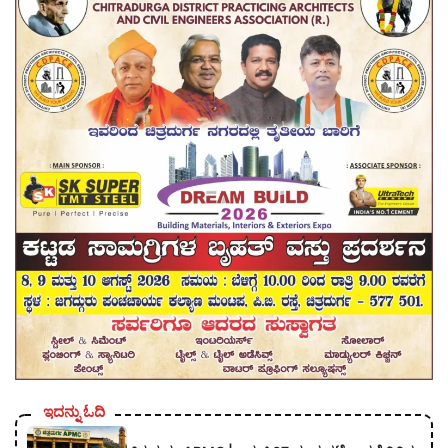
ಇದನ್ನು ಓದಿ