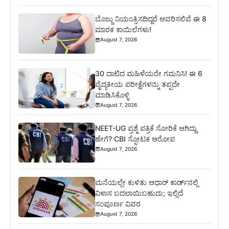
ಬೊಜ್ಜು ನಿಯಂತ್ರಿಸದಿದ್ದರೆ ಆವರಿಸಲಿವೆ ಈ 8
ಮಾರಕ ಕಾಯಿಲೆಗಳು!
August 7, 2026
30 ದಾಟಿದ ಮಹಿಳೆಯರೇ ಗಮನಿಸಿ! ಈ 6
ವೈದ್ಯಕೀಯ ಪರೀಕ್ಷೆಗಳನ್ನು ತಪ್ಪದೇ
ಮಾಡಿಸಿಕೊಳ್ಳಿ
August 7, 2026
NEET-UG ಪ್ರಶ್ನೆ ಪತ್ರಿಕೆ ಸೋರಿಕೆ ಆಗಿದ್ದು
ಹೇಗೆ? CBI ಸ್ಫೋಟಕ ಆರೋಪ
August 7, 2026
ಮನೆಯಲ್ಲೇ ಕುಳಿತು ಆಧಾರ್ ಕಾರ್ಡ್‌ನಲ್ಲಿ
ವಿಳಾಸ ಬದಲಾಯಿಬಹುದು; ಇಲ್ಲಿದೆ
ಸಂಪೂರ್ಣ ವಿವರ
August 7, 2026