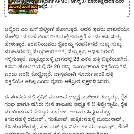
ಚಿತ್ರದುರ್ಗ APMC | ಆಗಸ್ಟ್ 07 ಮಾರುಕಟ್ಟೆ ಧಾರಣೆ ವಿವಿರ
ಇಲ್ಲಿದೆ…!
ಅಲ್ಲಿಂದ ಎಂ ಎಸ್ ಬಿಲ್ಡಿಂಗ್ ಹೋಗುತ್ತದೆ. ಆದರೆ ಇವರು ದಾಖಲೆಯೇ
ಮೇಲಿನಿಂದ ಮಳೆ ಬಂದ ರೀತಿಯಲ್ಲಿ ಬರುತ್ತದೆ ಎಂದು ಹಸಿ ಸುಳ್ಳು
ಹೇಳುತ್ತಾರೆ. ಕಂಪನಿಯವರು ರೈತರನ್ನು ಸಂಪರ್ಕಿಸದೆ ಸುಳ್ಳು ಸುಳ್ಳು
ಮಾಹಿತಿಗಳನ್ನು ಜಿಲ್ಲಾಧಿಕಾರಿಗಳಿಗೆ, ಜಿಲ್ಲಾ ಕೃಷಿ ಅಧಿಕಾರಿಗಳಿಗೆ
ಸಲ್ಲಿಸುತ್ತಾರೆ. ಮ್ಯಾಕ್ಲೂರಹಳ್ಳಿ ಭಾಗದಲ್ಲಿ 28 ಎಕರೆ ಹತ್ತಿ ಬಿತ್ತನೆಯಾಗಿದೆ,
ಕಸಬಾ ಹೋಬಳಿಯಲ್ಲಿ ಶೇ 26 ರಷ್ಟು ಸೂರ್ಯಕಾಂತಿ ಬಿತ್ತನೆಯಾಗಿದೆ
ಎಂದು ವರದಿ ಕೊಟ್ಟಿದ್ದಾರೆ. ವಾಸ್ತವವಾಗಿ ಸೂರ್ಯಕಾಂತಿ,ಹತ್ತಿ
ಬಿತ್ತನೆಯೇ ಆಗಿಲ್ಲ ಎಂದು ರೈತರು ಆಕ್ರೋಶ ವ್ಯಕ್ತಪಡಿಸಿದರು.
ಈ ಸಂದರ್ಭದಲ್ಲಿ ಕೃಷಿಕ ಸಮಾಜದ ಅಧ್ಯಕ್ಷ ಎಚ್ಆರ್ ತಿಮ್ಮಯ್ಯ , ರೈತ
ಸಂಘ ಹಾಗೂ ಹಸಿರು ಸೇನೆ ತಾಲೂಕು ಅಧ್ಯಕ್ಷ ಕೆ ಟಿ ತಿಪ್ಪೇಸ್ವಾಮಿ, ರೈತ
ಮುಖಂಡರಾದ ಬಬ್ಬೂರು ಸುರೇಶ್, ಆಲೂರು ಸಿದ್ದರಾಮಣ್ಣ,
ಕಸವನಹಳ್ಳಿ ರಮೇಶ್ , ಸಂತೋಷ್, ಕಾತ್ರಿಕೇನಹಳ್ಳಿ ಮಂಜುನಾಥ್ ,
ಕೆಸಿ ಹೊರಕೇರಪ್ಪ , ಸಹಾಯಕ ಕೃಷಿ ನಿರ್ದೇಶಕ ಮಂಜುನಾಥ್ , ಕೆವಿಕೆ
ಕುಮಾರಸ್ವಾಮಿ ಮುಂತಾದ ರೈತ ಮುಖಂಡರು ಹಾಜರಿದ್ದರು.