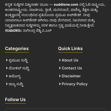
ಕನ್ನಡ ಸುದ್ದಿಗಳ ವಿಶ್ವಾಸಾರ್ಹ ಮೂಲ —
suddione.com
ನಲ್ಲಿ ಓದಿ ರಾಷ್ಟ್ರೀಯ,
ಅಂತರರಾಷ್ಟ್ರೀಯ, ರಾಜಕೀಯ, ಕ್ರೀಡೆ, ಮನರಂಜನೆ, ವಾಣಿಜ್ಯ, ಶಿಕ್ಷಣ ಮತ್ತು
ತಂತ್ರಜ್ಞಾನಕ್ಕೆ ಸಂಬಂಧಿಸಿದ ಪ್ರತಿಯೊಂದು ಪ್ರಮುಖ ಅಪ್‌ಡೇಟ್. ನೀವು
ಯಾವಾಗಲೂ ಅಪ್‌ಡೇಟ್ ಆಗಿರಲು ನಾವು ವೇಗವಾದ, ನಿಖರವಾದ ಮತ್ತು
ನಿಷ್ಪಕ್ಷಪಾತವಾದ ಸುದ್ದಿಗಳನ್ನು ಸರಳ ಹಾಗೂ ಸ್ಪಷ್ಟ ಭಾಷೆಯಲ್ಲಿ ನೀಡುತ್ತೇವೆ.
ಸಂಪಾದಕರು:
ನಾಗೇಂದ್ರ ರೆಡ್ಡಿ ಪಿ.ಎಲ್
Categories
Quick Links
ಪ್ರಮುಖ ಸುದ್ದಿ
About Us
ಲೋಕಲ್ ಸುದ್ದಿ
Contact Us
ಆರೋಗ್ಯ
Disclaimer
ರಾಜ್ಯ ಸುದ್ದಿ
Privacy Policy
Follow Us