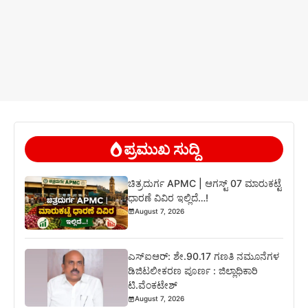
ಪ್ರಮುಖ ಸುದ್ದಿ
ಚಿತ್ರದುರ್ಗ APMC | ಆಗಸ್ಟ್ 07 ಮಾರುಕಟ್ಟೆ
ಧಾರಣೆ ವಿವಿರ ಇಲ್ಲಿದೆ…!
August 7, 2026
ಎಸ್‍ಐಆರ್: ಶೇ.90.17 ಗಣತಿ ನಮೂನೆಗಳ
ಡಿಜಿಟಲೀಕರಣ ಪೂರ್ಣ : ಜಿಲ್ಲಾಧಿಕಾರಿ
ಟಿ.ವೆಂಕಟೇಶ್
August 7, 2026