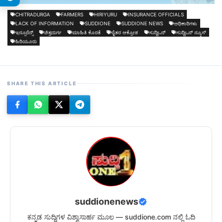
CHITRADURGA
FARMERS
HIRIYURU
INSURANCE OFFICIALS
LACK OF INFORMATION
SUDDIONE
SUDDIONE NEWS
ಅಧಿಕಾರಿಗಳು
ಇನ್ಸೂರೆನ್ಸ್
ಚಿತ್ರದುರ್ಗ
ಮಾಹಿತಿ ಕೊರತೆ
ರೈತರ ಆಕ್ರೋಶ
ಸುದ್ದಿಒನ್
ಸುದ್ದಿಒನ್ ನ್ಯೂಸ್
ಹಿರಿಯೂರು
SHARE THIS ARTICLE
suddionenews
ಕನ್ನಡ ಸುದ್ದಿಗಳ ವಿಶ್ವಾಸಾರ್ಹ ಮೂಲ — suddione.com ನಲ್ಲಿ ಓದಿ