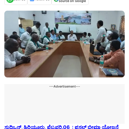
source on Google
---Advertisement---
ಸುದ್ದಿಒನ್,
ಹಿರಿಯೂರು, ಫೆಬ್ರವರಿ.06 : ಫಸಲ್ ಭೀಮಾ ಯೋಜನೆ