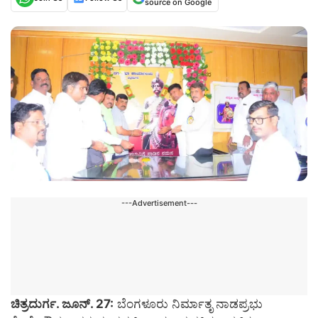
source on Google
---Advertisement---
ಚಿತ್ರದುರ್ಗ. ಜೂನ್. 27:
ಬೆಂಗಳೂರು ನಿರ್ಮಾತೃ ನಾಡಪ್ರಭು