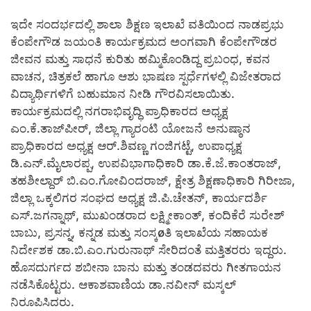
ಇದೇ ಸಂದರ್ಭದಲ್ಲಿ ಶಾಲಾ ಶಿಕ್ಷಣ ಇಲಾಖೆ ವತಿಯಿಂದ ನಾಡಪ್ರಭು
ಕೆಂಪೇಗೌಡ ಜಯಂತಿ ಕಾರ್ಯಕ್ರಮದ ಅಂಗವಾಗಿ ಕೆಂಪೇಗೌಡರ
ಜೀವನ ಮತ್ತು ಸಾಧನೆ ಕುರಿತು ಹಮ್ಮಿಕೊಂಡಿದ್ದ ಪ್ರಬಂಧ, ಕವನ
ವಾಚನ, ಚಿತ್ರಕಲೆ ಹಾಗೂ ಆಶು ಭಾಷಣ ಸ್ಪರ್ಧೆಗಳಲ್ಲಿ ವಿಜೇತರಾದ
ವಿದ್ಯಾರ್ಥಿಗಳಿಗೆ ಬಹುಮಾನ ನೀಡಿ ಗೌರವಿಸಲಾಯಿತು.
ಕಾರ್ಯಕ್ರಮದಲ್ಲಿ ನಗರಾಭಿವೃದ್ಧಿ ಪ್ರಾಧಿಕಾರದ ಅಧ್ಯಕ್ಷ
ಎಂ.ಕೆ.ತಾಜ್‍ಪೀರ್, ಜಿಲ್ಲಾ ಗ್ಯಾರಂಟಿ ಯೋಜನೆ ಅನುಷ್ಠಾನ
ಪ್ರಾಧಿಕಾರದ ಅಧ್ಯಕ್ಷ ಆರ್.ಶಿವಣ್ಣ ಗಂಜಿಗಟ್ಟೆ, ಉಪಾಧ್ಯಕ್ಷ
ಡಿ.ಎನ್.ಮೈಲಾರಪ್ಪ, ಉಪವಿಭಾಗಾಧಿಕಾರಿ ಡಾ.ಕೆ.ಜೆ.ಕಾಂತರಾಜ್,
ತಹಶೀಲ್ದಾರ್ ಬಿ.ಎಂ.ಗೋವಿಂದರಾಜ್, ಕ್ಷೇತ್ರ ಶಿಕ್ಷಣಾಧಿಕಾರಿ ಗಿರೀಜಾ,
ಜಿಲ್ಲಾ ಒಕ್ಕಲಿಗರ ಸಂಘದ ಅಧ್ಯಕ್ಷ ಜಿ.ಪಿ.ಚೇತನ್, ಕಾರ್ಯದರ್ಶಿ
ಎಸ್.ಜಗನ್ನಾಥ್, ಮುಖಂಡರಾದ ಲಕ್ಷ್ಮೀಕಾಂತ್, ಕಂದಿಕೆರೆ ಸುರೇಶ್
ಬಾಬು, ಪ್ರಸನ್ನ, ಕನ್ನಡ ಮತ್ತು ಸಂಸ್ಕøತಿ ಇಲಾಖೆಯ ಸಹಾಯಕ
ನಿರ್ದೇಶಕ ಡಾ.ಬಿ.ಎಂ.ಗುರುನಾಥ್ ಸೇರಿದಂತೆ ಮತ್ತಿತರರು ಇದ್ದರು.
ಹೊಸದುರ್ಗದ ಶಬೀನಾ ಬಾನು ಮತ್ತು ತಂಡದವರು ಗೀತಗಾಯನ
ನಡೆಸಿಕೊಟ್ಟರು. ಆಕಾಶವಾಣಿಯ ಡಾ.ನವೀನ್ ಮಸ್ಕಲ್
ನಿರೂಪಿಸಿದರು.