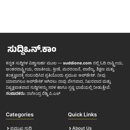
ಕನ್ನಡ ಸುದ್ದಿಗಳ ವಿಶ್ವಾಸಾರ್ಹ ಮೂಲ —
suddione.com
ನಲ್ಲಿ ಓದಿ ರಾಷ್ಟ್ರೀಯ,
ಅಂತರರಾಷ್ಟ್ರೀಯ, ರಾಜಕೀಯ, ಕ್ರೀಡೆ, ಮನರಂಜನೆ, ವಾಣಿಜ್ಯ, ಶಿಕ್ಷಣ ಮತ್ತು
ತಂತ್ರಜ್ಞಾನಕ್ಕೆ ಸಂಬಂಧಿಸಿದ ಪ್ರತಿಯೊಂದು ಪ್ರಮುಖ ಅಪ್‌ಡೇಟ್. ನೀವು
ಯಾವಾಗಲೂ ಅಪ್‌ಡೇಟ್ ಆಗಿರಲು ನಾವು ವೇಗವಾದ, ನಿಖರವಾದ ಮತ್ತು
ನಿಷ್ಪಕ್ಷಪಾತವಾದ ಸುದ್ದಿಗಳನ್ನು ಸರಳ ಹಾಗೂ ಸ್ಪಷ್ಟ ಭಾಷೆಯಲ್ಲಿ ನೀಡುತ್ತೇವೆ.
ಸಂಪಾದಕರು:
ನಾಗೇಂದ್ರ ರೆಡ್ಡಿ ಪಿ.ಎಲ್
Categories
Quick Links
ಪ್ರಮುಖ ಸುದ್ದಿ
About Us