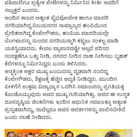
ವಹಿವಾಟಿಗೂ ಪ್ರತ್ಯೇಕ ಪೇಟೆಗಳನ್ನು ನಿರ್ಮಿಸಿದ ಕೀರ್ತಿ ಅವರಿಗೆ
ಸಲ್ಲುತ್ತದೆ ಎಂದರು.
ಅಂದಿನ ಕಾಲದ ಅತ್ಯಂತ ವೈಭವೋಪೇತ ಹಾಗೂ ಮಾದರಿ
ನಗರಿಯಾಗಿದ್ದ ವಿಜಯನಗರ ಸಾಮ್ರಾಜ್ಯದ ಹಂಪಿಯಿಂದ
ಪ್ರೇರಿತರಾಗಿದ್ದ ಕೆಂಪೇಗೌಡರು, ಹಂಪಿಯ ಮಾದರಿಯಲ್ಲೇ
ಬೆಂಗಳೂರನ್ನು ಸುಂದರ ನಗರಿಯನ್ನಾಗಿ ಕಟ್ಟಲು ಸಂಕಲ್ಪ ಮಾಡಿ
ಯಶಸ್ವಿಯಾದರು. ಕೇವಲ ವ್ಯಾಪಾರವಷ್ಟೇ ಅಲ್ಲದೆ ಪರಿಸರ
ಸಂರಕ್ಷಣೆಗೂ ಒತ್ತು ನೀಡಿ, ನಗರದ ನೀರಿನ ದಾಹ ನೀಗಿಸಲು ಬೃಹತ್
ಕೆರೆಗಳನ್ನೂ ನಿರ್ಮಿಸಿದ್ದರು ಎಂದು ತಿಳಿಸಿದರು.
ಅನ್ನಕ್ಕಿಂತ ಅಕ್ಷರ ಮುಖ್ಯ ಎಂಬುದನ್ನು ದೃಢವಾಗಿ ನಂಬಿದ್ದ
ಕೆಂಪೇಗೌಡರು, ಶಿಕ್ಷಣಕ್ಕೆ ಹೆಚ್ಚಿನ ಆದ್ಯತೆ ನೀಡಿದ್ದರು. ಮುಂದಿನ
ಪೀಳಿಗೆಗೆ ಉತ್ತಮ ವಿದ್ಯಾಭ್ಯಾಸ ಒದಗಿಸಿ ಸಮಾಜವನ್ನು ಪ್ರಗತಿಯತ್ತ
ಕೊಂಡೊಯ್ಯುವುದು ಅವರ ಮುಖ್ಯ ಗುರಿಯಾಗಿತ್ತು. ಅವರ ಈ ಉನ್ನತ
ದೂರದೃಷ್ಠಿಯ ಚಿಂತನೆಗಳು ಇಂದಿನ ಆಧುನಿಕ ಸಮಾಜಕ್ಕೂ ಅತ್ಯಂತ
ಪ್ರಸ್ತುತವಾಗಿದ್ದು, ನಾವೆಲ್ಲರೂ ಅವರ ಆದರ್ಶಗಳನ್ನು ಪಾಲಿಸಬೇಕಿದೆ
ಎಂದು ಸಲಹೆ ನೀಡಿದರು.