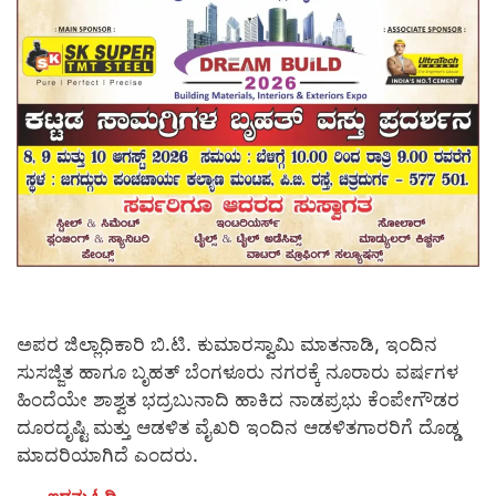
ಅಪರ ಜಿಲ್ಲಾಧಿಕಾರಿ ಬಿ.ಟಿ. ಕುಮಾರಸ್ವಾಮಿ ಮಾತನಾಡಿ, ಇಂದಿನ
ಸುಸಜ್ಜಿತ ಹಾಗೂ ಬೃಹತ್ ಬೆಂಗಳೂರು ನಗರಕ್ಕೆ ನೂರಾರು ವರ್ಷಗಳ
ಹಿಂದೆಯೇ ಶಾಶ್ವತ ಭದ್ರಬುನಾದಿ ಹಾಕಿದ ನಾಡಪ್ರಭು ಕೆಂಪೇಗೌಡರ
ದೂರದೃಷ್ಟಿ ಮತ್ತು ಆಡಳಿತ ವೈಖರಿ ಇಂದಿನ ಆಡಳಿತಗಾರರಿಗೆ ದೊಡ್ಡ
ಮಾದರಿಯಾಗಿದೆ ಎಂದರು.