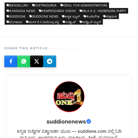
BENGALURU
CHITRADURGA
IDEAL FOR ADMINISTRATORS
KANNADA NEWS
KEMPEGOWDA VISION
MLA K.C. VEERENDRA PUPPY
SUDDIONE
SUDDIONE NEWS
ಕನ್ನಡ ನ್ಯೂಸ್
ಕೆಂಪೇಗೌಡ
ಚಿತ್ರದುರ್ಗ
ಬೆಂಗಳೂರು
ಶಾಸಕ ಕೆ.ಸಿ.ವೀರೇಂದ್ರ ಪಪ್ಪಿ
ಸುದ್ದಿಒನ್
ಸುದ್ದಿಒನ್ ನ್ಯೂಸ್
SHARE THIS ARTICLE
suddionenews
ಕನ್ನಡ ಸುದ್ದಿಗಳ ವಿಶ್ವಾಸಾರ್ಹ ಮೂಲ — suddione.com ನಲ್ಲಿ ಓದಿ
ರಾಷ್ಟ್ರೀಯ, ಅಂತರರಾಷ್ಟ್ರೀಯ, ರಾಜಕೀಯ, ಕ್ರೀಡೆ, ಮನರಂಜನೆ,