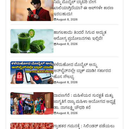
ನಿಮ್ಮ ಮೊಬೈಲ್ ಬ್ಯಾಟರಿ ಬೇಗ
ಖಾಲಿಯಾಗ್ತಿದೆಯಾ? ಈ ಆಪ್‌ಗಳೇ ಕಾರಣ
ಇರಬಹುದು!
August 8, 2026
ಹಾಗಲಕಾಯಿ ತಿಂದರೆ ಸಿಗುವ ಅದ್ಭುತ
ಆರೋಗ್ಯ ಪ್ರಯೋಜನಗಳು ಇಲ್ಲಿವೆ!
August 8, 2026
ಕಳೆದುಹೋದ ಮೊಬೈಲ್ ಅನ್ನು
ಆನ್‌ಲೈನ್‌ನಲ್ಲೇ ಬ್ಲಾಕ್ ಮಾಡಿ! ಸರ್ಕಾರದ
ಹೊಸ ಸೌಲಭ್ಯ
August 8, 2026
ದಾವಣಗೆರೆ : ಮಹಿಳೆಯರ ಸುರಕ್ಷತೆ ಮತ್ತು
ಜಾಗೃತಿಗೆ ರಾಜ್ಯ ಮಹಿಳಾ ಆಯೋಗದ ಅಧ್ಯಕ್ಷೆ
ಡಾ. ನಾಗಲಕ್ಷ್ಮಿ ಚೌಧರಿ ಕರೆ
August 8, 2026
ಗ್ರಾಹಕರ ಗಮನಕ್ಕೆ : ಸಿಲಿಂಡರ್ ಪಡೆಯಲು