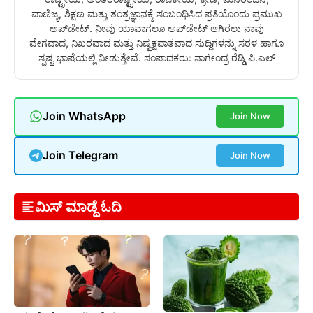
ವಾಣಿಜ್ಯ, ಶಿಕ್ಷಣ ಮತ್ತು ತಂತ್ರಜ್ಞಾನಕ್ಕೆ ಸಂಬಂಧಿಸಿದ ಪ್ರತಿಯೊಂದು ಪ್ರಮುಖ
ಅಪ್‌ಡೇಟ್. ನೀವು ಯಾವಾಗಲೂ ಅಪ್‌ಡೇಟ್ ಆಗಿರಲು ನಾವು
ವೇಗವಾದ, ನಿಖರವಾದ ಮತ್ತು ನಿಷ್ಪಕ್ಷಪಾತವಾದ ಸುದ್ದಿಗಳನ್ನು ಸರಳ ಹಾಗೂ
ಸ್ಪಷ್ಟ ಭಾಷೆಯಲ್ಲಿ ನೀಡುತ್ತೇವೆ. ಸಂಪಾದಕರು: ನಾಗೇಂದ್ರ ರೆಡ್ಡಿ ಪಿ.ಎಲ್
Join WhatsApp
Join Now
Join Telegram
Join Now
ಮಿಸ್ ಮಾಡ್ದೆ ಓದಿ