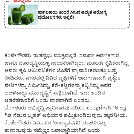
ಇದನ್ನು ಓದಿ
ಹಾಗಲಕಾಯಿ ತಿಂದರೆ ಸಿಗುವ ಅದ್ಭುತ ಆರೋಗ್ಯ
ಪ್ರಯೋಜನಗಳು ಇಲ್ಲಿವೆ!
ಕೆಂಪೇಗೌಡರು ನಾಡಪ್ರಭು ಮಾತ್ರವಲ್ಲದೆ, ಸಮರ್ಥ ಆಡಳಿತಗಾರ
ಹಾಗೂ ದೂರದೃಷ್ಟಿಯುಳ್ಳ ನಾಯಕರಾಗಿದ್ದರು. ಮೂಲತಃ ಕೃಷಿಕರಾಗಿದ್ದ
ಅವರು ಕೃಷಿ ಚಟುವಟಿಕೆಗಳ ಜೊತೆಗೆ ವ್ಯಾಪಾರೀಕರಣಕ್ಕೂ ಒತ್ತು
ನೀಡಿದರು. ನಗರದಲ್ಲಿ ವಿವಿಧ ವೃತ್ತಿಗಳಿಗೆ ಅನುಗುಣವಾಗಿ ಪ್ರತ್ಯೇಕ
ಪೇಟೆಗಳನ್ನು ನಿರ್ಮಿಸಿದ್ದು, ಕೆರೆ-ಕಟ್ಟೆಗಳನ್ನು ಕಟ್ಟಿಸಿದ್ದು ಅವರ
ಆಡಳಿತಾತ್ಮಕ ದೂರದೃಷ್ಟಿಗೆ ಸಾಕ್ಷಿಯಾಗಿದೆ. ಇದು ಇಂದಿನ
ಆಡಳಿತಗಾರರಿಗೆ ಒಂದು ಪಾಠವಾಗಿದೆ ಎಂದರು.
ಬೆಂಗಳೂರು ಅಭಿವೃದ್ಧಿ ಪ್ರಾಧಿಕಾರವು ಪರಿಸರ ಸಂರಕ್ಷಣೆಗಾಗಿ 15 ಲಕ್ಷ
ಗಿಡ ನೆಡುವ ಬೃಹತ್ ಅಭಿಯಾನ ಹಮ್ಮಿಕೊಂಡಿರುವುದು ಶ್ಲಾಘನೀಯ.
ಕೆಂಪೇಗೌಡರು ನಿರ್ಮಿಸಿದ ‘ಉದ್ಯಾನನಗರಿ’ಯ ಹಸಿರನ್ನು
ಕಾಪಾಡುವುದು ನಮ್ಮೆಲ್ಲರ ಜವಾಬ್ದಾರಿಯಾಗಿದೆ ಎಂದು