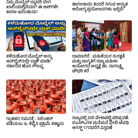
ನಿಮ್ಮ ಮೊಬೈಲ್ ಬ್ಯಾಟರಿ ಬೇಗ
ಹಾಗಲಕಾಯಿ ತಿಂದರೆ ಸಿಗುವ ಅದ್ಭುತ
ಖಾಲಿಯಾಗ್ತಿದೆಯಾ? ಈ ಆಪ್‌ಗಳೇ
ಆರೋಗ್ಯ ಪ್ರಯೋಜನಗಳು ಇಲ್ಲಿವೆ!
ಕಾರಣ ಇರಬಹುದು!
ಕಳೆದುಹೋದ ಮೊಬೈಲ್ ಅನ್ನು
ದಾವಣಗೆರೆ : ಮಹಿಳೆಯರ ಸುರಕ್ಷತೆ
ಆನ್‌ಲೈನ್‌ನಲ್ಲೇ ಬ್ಲಾಕ್ ಮಾಡಿ!
ಮತ್ತು ಜಾಗೃತಿಗೆ ರಾಜ್ಯ ಮಹಿಳಾ
ಸರ್ಕಾರದ ಹೊಸ ಸೌಲಭ್ಯ
ಆಯೋಗದ ಅಧ್ಯಕ್ಷೆ ಡಾ. ನಾಗಲಕ್ಷ್ಮಿ
ಚೌಧರಿ ಕರೆ
ರಾಜ್ಯದಲ್ಲಿ SIR ವೇಳಾಪಟ್ಟಿ ಪರಿಷ್ಕರಣೆ:
ಗ್ರಾಹಕರ ಗಮನಕ್ಕೆ : ಸಿಲಿಂಡರ್
ಬಿಎಲ್‌ಒಗಳ ಮನೆಮನೆ ಭೇಟಿ ಅವಧಿ
ಪಡೆಯಲು ಇ-ಕೆವೈಸಿ ಪ್ರಕ್ರಿಯೆ ಕಡ್ಡಾಯ
ಆಗಸ್ಟ್ 17ರವರೆಗೆ ವಿಸ್ತರಣೆ