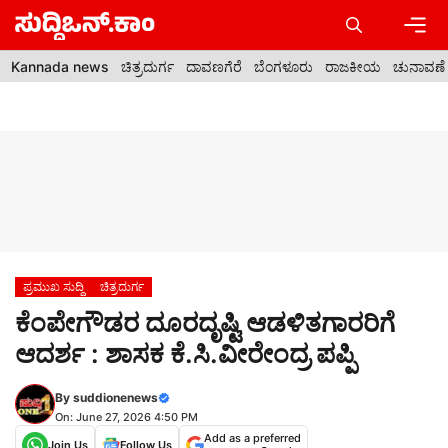
Skip
to
content
Men
Kannada news
ಚಿತ್ರದುರ್ಗ
ದಾವಣಗೆರೆ
ಬೆಂಗಳೂರು
ರಾಜಕೀಯ
ಚುನಾವಣೆ
ಪ್ರಮುಖ ಸುದ್ದಿ
ಚಿತ್ರದುರ್ಗ
ಕೆಂಪೇಗೌಡರ ದೂರದೃಷ್ಟಿ ಆಡಳಿತಗಾರರಿಗೆ
ಆದರ್ಶ : ಶಾಸಕ ಕೆ.ಸಿ.ವೀರೇಂದ್ರ ಪಪ್ಪಿ
By
suddionenews
On: June 27, 2026 4:50 PM
Add as a preferred
Join Us
Follow Us