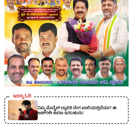
ಇದನ್ನು ಓದಿ
ನಿಮ್ಮ ಮೊಬೈಲ್ ಬ್ಯಾಟರಿ ಬೇಗ ಖಾಲಿಯಾಗ್ತಿದೆಯಾ? ಈ
ಆಪ್‌ಗಳೇ ಕಾರಣ ಇರಬಹುದು!