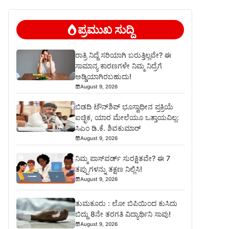
ಪ್ರಮುಖ ಸುದ್ದಿ
ರಾತ್ರಿ ನಿದ್ದೆ ಸರಿಯಾಗಿ ಬರುತ್ತಿಲ್ಲವೇ? ಈ
ಸಾಮಾನ್ಯ ಕಾರಣಗಳೇ ನಿಮ್ಮ ನಿದ್ರೆಗೆ
ಅಡ್ಡಿಯಾಗಿರಬಹುದು!
August 9, 2026
ಬಿಡದಿ ಟೌನ್‌ಶಿಪ್‌ ಭೂಸ್ವಾಧೀನ ಪ್ರಕ್ರಿಯೆ
ಐಚ್ಛಿಕ, ಯಾರ ಮೇಲೆಯೂ ಒತ್ತಾಯವಿಲ್ಲ:
ಸಿಎಂ ಡಿ.ಕೆ. ಶಿವಕುಮಾರ್
August 9, 2026
ನಿಮ್ಮ ಪಾಸ್‌ವರ್ಡ್ ಸುರಕ್ಷಿತವೇ? ಈ 7
ತಪ್ಪುಗಳನ್ನು ತಕ್ಷಣ ನಿಲ್ಲಿಸಿ!
August 9, 2026
ತುಮಕೂರು : ಲೋ ಬಿಪಿಯಿಂದ ಕುಸಿದು
ಬಿದ್ದು 8ನೇ ತರಗತಿ ವಿದ್ಯಾರ್ಥಿನಿ ಸಾವು!
August 9, 2026