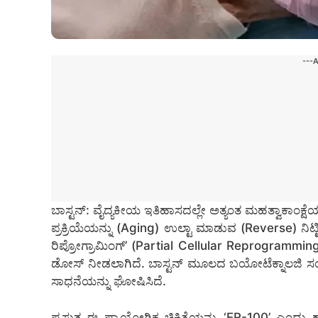
---
ಬಾಸ್ಟನ್: ವೈದ್ಯಕೀಯ ಇತಿಹಾಸದಲ್ಲೇ ಅತ್ಯಂತ ಮಹತ್ವಾಕಾಂಕ್ಷೆ
ಪ್ರಕ್ರಿಯೆಯನ್ನು (Aging) ಉಲ್ಟಾ ಮಾಡುವ (Reverse) ನಿಟ್ಟ
ರಿಪ್ರೋಗ್ರಾಮಿಂಗ್’ (Partial Cellular Reprogrammi
ಡೋಸ್ ನೀಡಲಾಗಿದೆ. ಬಾಸ್ಟನ್ ಮೂಲದ ಬಯೋಟೆಕ್ನಾಲಜಿ ಸಂಸ
ಸಾಧನೆಯನ್ನು ಘೋಷಿಸಿದೆ.
ಪ್ರಸ್ತುತ ಈ ಪ್ರಾಯೋಗಿಕ ಚಿಕಿತ್ಸೆಯನ್ನು ‘ER-100’ ಎಂದು ಹ