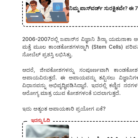
ನಿಮ್ಮ ಪಾಸ್‌ವರ್ಡ್ ಸುರಕ್ಷಿತವೇ? ಈ 7 ತಪ
2006-2007ರಲ್ಲಿ ಜಪಾನ್‌ನ ವಿಜ್ಞಾನಿ ಶಿನ್ಯಾ ಯಮನಾಕಾ
ಮತ್ತೆ ಮೂಲ ಕಾಂಡಕೋಶಗಳನ್ನಾಗಿ (Stem Cells) ಪರಿವರ್ತ
ನೋಬೆಲ್ ಪ್ರಶಸ್ತಿ ಲಭಿಸಿತ್ತು.
ಆದರೆ, ಜೀವಕೋಶಗಳನ್ನು ಸಂಪೂರ್ಣವಾಗಿ ಕಾಂಡಕೋಶಗಳನ್
ಅಪಾಯವಿರುತ್ತದೆ. ಈ ಅಪಾಯವನ್ನು ತಪ್ಪಿಸಲು ವಿಜ್ಞಾನಿಗಳ
ವಿಧಾನವನ್ನು ಅಭಿವೃದ್ಧಿಪಡಿಸಿದ್ದಾರೆ. ಇದರಲ್ಲಿ ಕಣ್ಣಿ
ಆರೋಗ್ಯ ಮಾತ್ರ ಯುವ ಕೋಶಗಳಂತೆ ಬದಲಾಗುತ್ತದೆ.
ಇದು ಅತ್ಯಂತ ಅಪಾಯಕಾರಿ ಪ್ರಯೋಗ ಏಕೆ?
ಇದನ್ನು ಓದಿ