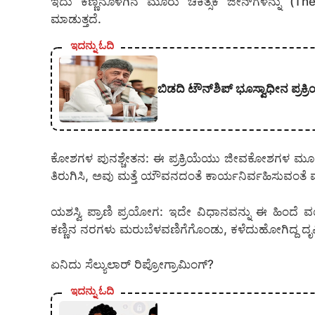
ಇದು ಕಣ್ಣಿನೊಳಗಿನ ಮೂರು ಚಿಕಿತ್ಸಕ ಜೀನ್‌ಗಳನ್ನು (T
ಮಾಡುತ್ತದೆ.
ಇದನ್ನು ಓದಿ
ಬಿಡದಿ ಟೌನ್‌ಶಿಪ್‌ ಭೂಸ್ವಾಧೀನ ಪ್ರಕ
ಕೋಶಗಳ ಪುನಶ್ಚೇತನ: ಈ ಪ್ರಕ್ರಿಯೆಯು ಜೀವಕೋಶಗಳ ಮೂಲ 
ತಿರುಗಿಸಿ, ಅವು ಮತ್ತೆ ಯೌವನದಂತೆ ಕಾರ್ಯನಿರ್ವಹಿಸುವಂತೆ ಮ
ಯಶಸ್ವಿ ಪ್ರಾಣಿ ಪ್ರಯೋಗ: ಇದೇ ವಿಧಾನವನ್ನು ಈ ಹಿಂದೆ
ಕಣ್ಣಿನ ನರಗಳು ಮರುಬೆಳವಣಿಗೆಗೊಂಡು, ಕಳೆದುಹೋಗಿದ್ದ ದೃಷ್ಟ
ಏನಿದು ಸೆಲ್ಯುಲಾರ್ ರಿಪ್ರೋಗ್ರಾಮಿಂಗ್?
ಇದನ್ನು ಓದಿ