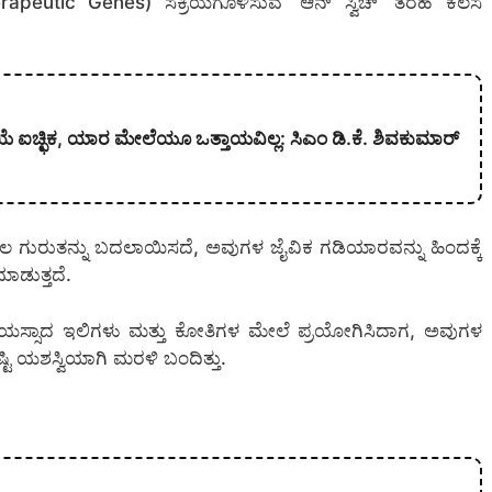
herapeutic Genes) ಸಕ್ರಿಯಗೊಳಿಸುವ ‘ಆನ್ ಸ್ವಿಚ್’ ತರಹ ಕೆಲಸ
್ರಿಯೆ ಐಚ್ಛಿಕ, ಯಾರ ಮೇಲೆಯೂ ಒತ್ತಾಯವಿಲ್ಲ: ಸಿಎಂ ಡಿ.ಕೆ. ಶಿವಕುಮಾರ್
ಗುರುತನ್ನು ಬದಲಾಯಿಸದೆ, ಅವುಗಳ ಜೈವಿಕ ಗಡಿಯಾರವನ್ನು ಹಿಂದಕ್ಕೆ
ಾಡುತ್ತದೆ.
 ವಯಸ್ಸಾದ ಇಲಿಗಳು ಮತ್ತು ಕೋತಿಗಳ ಮೇಲೆ ಪ್ರಯೋಗಿಸಿದಾಗ, ಅವುಗಳ
ಿ ಯಶಸ್ವಿಯಾಗಿ ಮರಳಿ ಬಂದಿತ್ತು.