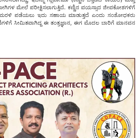
ೋಗಿಗಳ ಮೇಲೆ ಪರೀಕ್ಷಿಸಲಾಗುತ್ತಿದೆ. ಕಣ್ಣಿನ ವಯಸ್ಸಾದ ಜೀವಕೋಶಗಳಿಗೆ
ು ಮರಳಿ ಪಡೆಯಲು ಇದು ಸಹಾಯ ಮಾಡುತ್ತದೆ ಎಂದು ಸಂಶೋಧಕರು
ಣಿಗಳಿಗೆ ಸೀಮಿತವಾಗಿದ್ದ ಈ ತಂತ್ರಜ್ಞಾನ, ಈಗ ಮೊದಲ ಬಾರಿಗೆ ಮಾನವನ