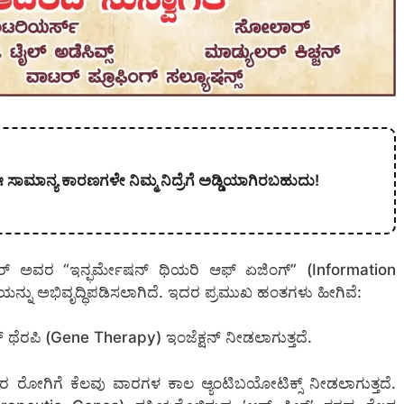
ವೇ? ಈ ಸಾಮಾನ್ಯ ಕಾರಣಗಳೇ ನಿಮ್ಮ ನಿದ್ರೆಗೆ ಅಡ್ಡಿಯಾಗಿರಬಹುದು!
ಂಕ್ಲೇರ್ ಅವರ “ಇನ್ಫರ್ಮೇಷನ್ ಥಿಯರಿ ಆಫ್ ಏಜಿಂಗ್” (Information
ಯನ್ನು ಅಭಿವೃದ್ಧಿಪಡಿಸಲಾಗಿದೆ. ಇದರ ಪ್ರಮುಖ ಹಂತಗಳು ಹೀಗಿವೆ:
್ ಥೆರಪಿ (Gene Therapy) ಇಂಜೆಕ್ಷನ್ ನೀಡಲಾಗುತ್ತದೆ.
ನಂತರ ರೋಗಿಗೆ ಕೆಲವು ವಾರಗಳ ಕಾಲ ಆ್ಯಂಟಿಬಯೋಟಿಕ್ಸ್ ನೀಡಲಾಗುತ್ತದೆ.