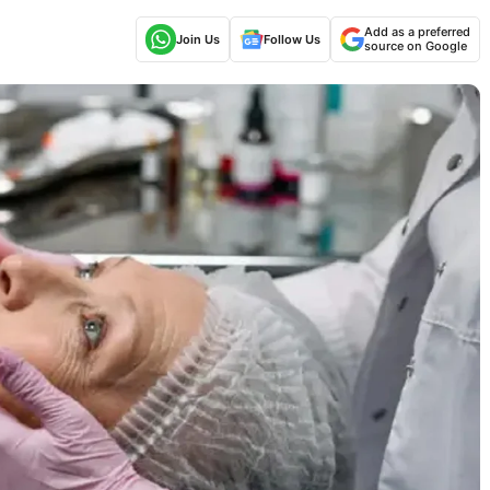
Add as a preferred
Join Us
Follow Us
source on Google