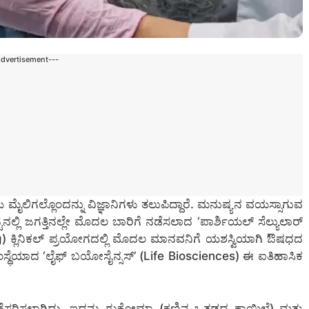
Advertisement---
ಯ ಮೈಲಿಗಲ್ಲೊಂದನ್ನು ವಿಜ್ಞಾನಿಗಳು ತಲುಪಿದ್ದಾರೆ. ಮನುಷ್ಯನ ವಯಸ್ಸಾಗುವ
ಿನಲ್ಲಿ ಜಗತ್ತಿನಲ್ಲೇ ಮೊದಲ ಬಾರಿಗೆ ನಡೆಸಲಾದ ‘ಪಾರ್ಶಿಯಲ್ ಸೆಲ್ಯುಲಾರ್
ng) ಕ್ಲಿನಿಕಲ್ ಪ್ರಯೋಗದಲ್ಲಿ ಮೊದಲ ಮಾನವನಿಗೆ ಯಶಸ್ವಿಯಾಗಿ ಔಷಧದ
್ಥೆಯಾದ ‘ಲೈಫ್ ಬಯೋಸೈನ್ಸಸ್’ (Life Biosciences) ಈ ಐತಿಹಾಸಿಕ
ೆಸರಿಸಲಾಗಿದ್ದು, ಇದನ್ನು ಗ್ಲುಕೋಮಾ (ಕಣ್ಣಿನ ಒತ್ತಡದ ಕಾಯಿಲೆ) ಮತ್ತು