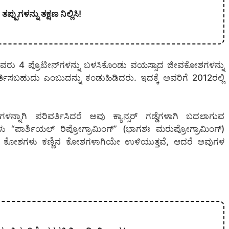
್ಪುಗಳನ್ನು ತಕ್ಷಣ ನಿಲ್ಲಿಸಿ!
 ಅವರು 4 ಪ್ರೊಟೀನ್‌ಗಳನ್ನು ಬಳಸಿಕೊಂಡು ವಯಸ್ಸಾದ ಜೀವಕೋಶಗಳನ್ನು
ಿಸಬಹುದು ಎಂಬುದನ್ನು ಕಂಡುಹಿಡಿದರು. ಇದಕ್ಕೆ ಅವರಿಗೆ 2012ರಲ್ಲಿ
ನಾಗಿ ಪರಿವರ್ತಿಸಿದರೆ ಅವು ಕ್ಯಾನ್ಸರ್ ಗಡ್ಡೆಗಳಾಗಿ ಬದಲಾಗುವ
ು “ಪಾರ್ಶಿಯಲ್ ರಿಪ್ರೋಗ್ರಾಮಿಂಗ್” (ಭಾಗಶಃ ಮರುಪ್ರೋಗ್ರಾಮಿಂಗ್)
ನ ನರಗಳ ಕೋಶಗಳು ಕಣ್ಣಿನ ಕೋಶಗಳಾಗಿಯೇ ಉಳಿಯುತ್ತವೆ, ಆದರೆ ಅವುಗಳ