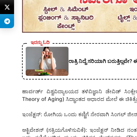
ಇದನ್ನು ಓದಿ
ರಾತ್ರಿ ನಿದ್ದೆ ಸರಿಯಾಗಿ ಬರುತ್ತಿಲ್ಲ
ಹಾರ್ವರ್ಡ್ ವಿಶ್ವವಿದ್ಯಾಲಯದ ತಳಿವಿಜ್ಞಾನಿ ಡೇವಿಡ್ ಸಿ
Theory of Aging) ಸಿದ್ಧಾಂತದ ಆಧಾರದ ಮೇಲೆ ಈ ಚಿಕಿತ್ಸೆ
ಇಂಜೆಕ್ಷನ್: ರೋಗಿಯ ಒಂದು ಕಣ್ಣಿಗೆ ನೇರವಾಗಿ ಸಿಂಗಲ್ ಜೀನ
ಆಕ್ಟಿವೇಶನ್ (ಸಕ್ರಿಯಗೊಳಿಸುವಿಕೆ): ಇಂಜೆಕ್ಷನ್ ನೀಡಿದ 