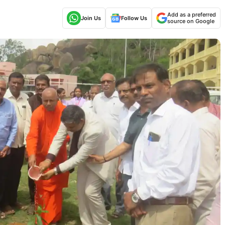
Add as a preferred
Join Us
Follow Us
source on Google