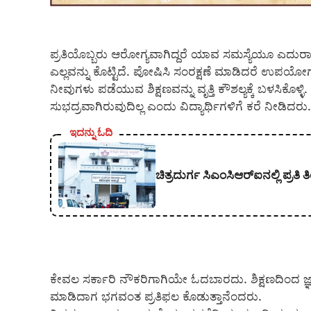
ಪ್ರತಿಯೊಬ್ಬರು ಆರೋಗ್ಯವಾಗಿದ್ದರೆ ಯಾವ ಸಮಸ್ಯೆಯೂ ಎದುರಾಗುವ
ಎಲ್ಲವನ್ನು ಕೊಟ್ಟಿದೆ. ಪೋಷಿಸಿ ಸಂರಕ್ಷಣೆ ಮಾಡಿದರೆ ಉಪಯೋಗಕ
ನೀವುಗಳು ಪಡೆಯುವ ಶಿಕ್ಷಣವನ್ನು ವೃತ್ತಿ ಕೌಶಲ್ಯಕ್ಕೆ ಬಳಸಿಕೊಳ್ಳ
ಸುಭದ್ರವಾಗಿರುವುದಿಲ್ಲ ಎಂದು ವಿದ್ಯಾರ್ಥಿಗಳಿಗೆ ಕರೆ ನೀಡಿದರು.
ಇದನ್ನು ಓದಿ
ಚಿತ್ರದುರ್ಗ ಸಿಎಂಸಿಆರ್‍ಐನಲ್ಲಿ ಪ್ರ
ಕೇವಲ ಸರ್ಕಾರಿ ನೌಕರಿಗಾಗಿಯೇ ಓದಬಾರದು. ಶಿಕ್ಷಣದಿಂದ ಜ್ಞಾ
ಮಾಡಿದಾಗ ಭಗವಂತ ಪ್ರತಿಫಲ ಕೊಡುತ್ತಾನೆಂದರು.