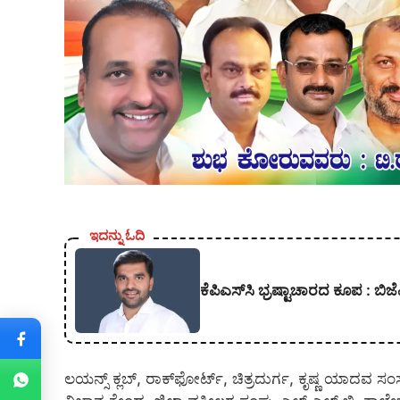
ಇದನ್ನು ಓದಿ
ಕೆಪಿಎಸ್‍ಸಿ ಭ್ರಷ್ಟಾಚಾರದ ಕೂಪ :
ಲಯನ್ಸ್ ಕ್ಲಬ್, ರಾಕ್‍ಫೋರ್ಟ್, ಚಿತ್ರದುರ್ಗ, ಕೃಷ್ಣ ಯಾದವ ಸ