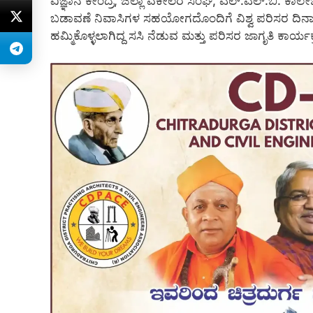
ವಿಜ್ಞಾನ ಕೇಂದ್ರ, ಜಿಲ್ಲಾ ವಕೀಲರ ಸಂಘ, ಎಲ್.ಎಲ್.ಬಿ. ಕಾಲೇಜು
ಬಡಾವಣೆ ನಿವಾಸಿಗಳ ಸಹಯೋಗದೊಂದಿಗೆ ವಿಶ್ವ ಪರಿಸರ ದಿ
ಹಮ್ಮಿಕೊಳ್ಳಲಾಗಿದ್ದ ಸಸಿ ನೆಡುವ ಮತ್ತು ಪರಿಸರ ಜಾಗೃತಿ ಕಾರ