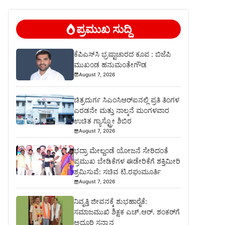
ಪ್ರಮುಖ ಸುದ್ದಿ
ಕೆಪಿಎಸ್‍ಸಿ ಭ್ರಷ್ಟಾಚಾರದ ಕೂಪ : ಬಿಜೆಪಿ
ಮುಖಂಡ ಹನುಮಂತೇಗೌಡ
August 7, 2026
ಚಿತ್ರದುರ್ಗ ಸಿಎಂಸಿಆರ್‍ಐನಲ್ಲಿ ಪ್ರತಿ ತಿಂಗಳ
ಎರಡನೇ ಮತ್ತು ನಾಲ್ಕನೆ ಮಂಗಳವಾರ
ಉಚಿತ ಗ್ಯಾಸ್ಟ್ರೋ ಶಿಬಿರ
August 7, 2026
ಭದ್ರಾ ಮೇಲ್ದಂಡೆ ಯೋಜನೆ ಸೇರಿದಂತೆ
ಪ್ರಮುಖ ಬೇಡಿಕೆಗಳ ಈಡೇರಿಕೆಗೆ ಶಕ್ತಿಮೀರಿ
ಶ್ರಮಿಸುವೆ: ಸಚಿವ ಟಿ.ರಘುಮೂರ್ತಿ
August 7, 2026
ನಿವೃತ್ತಿ ಜೀವನಕ್ಕೆ ಶುಭಹಾರೈಕೆ:
ಸಮಾಜಮುಖಿ ಶಿಕ್ಷಕ ಎಚ್.ಆರ್. ಶಂಕರ್‌ಗೆ
ಅದ್ಧೂರಿ ಸನ್ಮಾನ