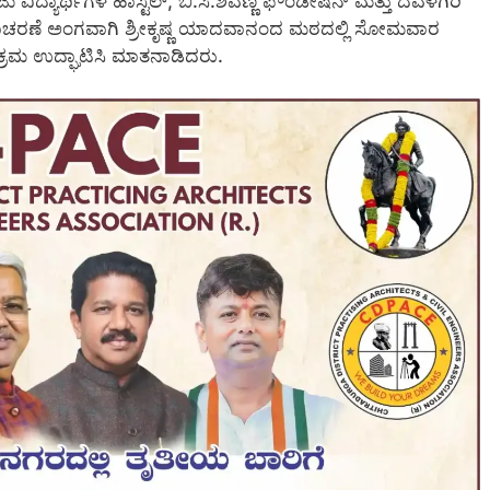
 ವಿದ್ಯಾರ್ಥಿಗಳ ಹಾಸ್ಟೆಲ್, ಬಿ.ಸಿ.ಶಿವಣ್ಣ ಫೌಂಡೇಷನ್ ಮತ್ತು ದವಳಗಿರಿ
ನಾಚರಣೆ ಅಂಗವಾಗಿ ಶ್ರೀಕೃಷ್ಣ ಯಾದವಾನಂದ ಮಠದಲ್ಲಿ ಸೋಮವಾರ
್ಯಕ್ರಮ ಉದ್ಘಾಟಿಸಿ ಮಾತನಾಡಿದರು.