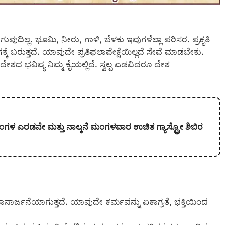
ುದಿಲ್ಲ. ಭೂಮಿ, ನೀರು, ಗಾಳಿ, ಬೆಳಕು ಇವುಗಳೆಲ್ಲಾ ಪರಿಸರ. ಪ್ರಕೃತಿ
್ಕೆ ಬರುತ್ತದೆ. ಯಾವುದೇ ಪ್ರತಿಫಲಾಪೇಕ್ಷೆಯಿಲ್ಲದೆ ಸೇವೆ ಮಾಡಬೇಕು.
ಿ. ದೇಶದ ಭವಿಷ್ಯ ನಿಮ್ಮ ಕೈಯಲ್ಲಿದೆ. ಸ್ವಲ್ಪ ಎಡವಿದರೂ ದೇಶ
ತಿ ತಿಂಗಳ ಎರಡನೇ ಮತ್ತು ನಾಲ್ಕನೆ ಮಂಗಳವಾರ ಉಚಿತ ಗ್ಯಾಸ್ಟ್ರೋ ಶಿಬಿರ
ನಾರ್ಜನೆಯಾಗುತ್ತದೆ. ಯಾವುದೇ ಕರ್ಮವನ್ನು ಏಕಾಗ್ರತೆ, ಭಕ್ತಿಯಿಂದ