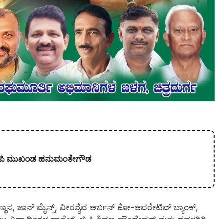
 ಬಿಜೆಪಿ ಮುಖಂಡ ಹನುಮಂತೇಗೌಡ
ಂಸ್ಥಾನ, ಜಾನ್ ಮೈನ್ಸ್, ವೀರಶೈವ ಅರ್ಬನ್ ಕೋ-ಆಪರೇಟಿವ್ ಬ್ಯಾಂಕ್,