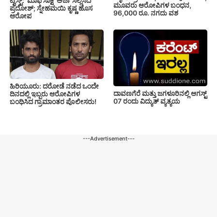
ಟ್ವಿಸ್ಟ್: ‘ಮಾಫಿ ಸಾಕ್ಷಿ’ ಅರ್ಜಿ ಸಲ್ಲಿಸಿದ
ಮೂವರು ಆರೋಪಿಗಳ ಬಂಧನ,
ಪ್ರದೋಶ್; ಸ್ನೇಹಮಯಿ ಕೃಷ್ಣ ಹೊಸ
96,000 ರೂ. ನಗದು ವಶ
ಆರೋಪ
ಹಿರಿಯೂರು: ದರೋಡೆ ನಡೆದ ಒಂದೇ
ದಾವಣಗೆರೆ ಮತ್ತು ಜಗಳೂರಿನಲ್ಲಿ ಆಗಸ್ಟ್
ದಿನದಲ್ಲಿ ಇಬ್ಬರು ಆರೋಪಿಗಳ
07 ರಂದು ವಿದ್ಯುತ್ ವ್ಯತ್ಯಯ
ಬಂಧಿಸಿದ ಗ್ರಾಮಾಂತರ ಪೊಲೀಸರು!
---Advertisement---