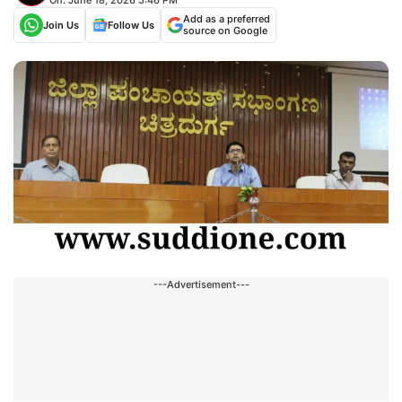
Add as a preferred
Join Us
Follow Us
source on Google
---Advertisement---