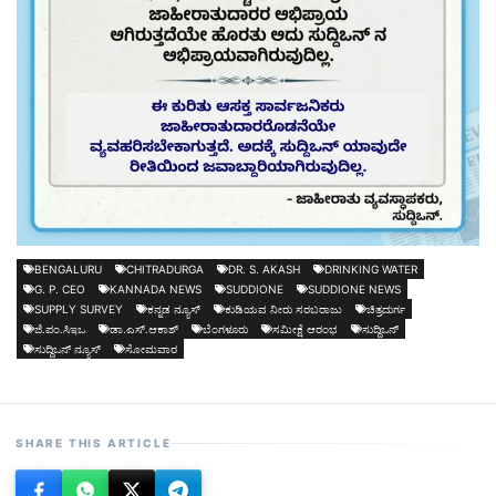
BENGALURU
CHITRADURGA
DR. S. AKASH
DRINKING WATER
G. P. CEO
KANNADA NEWS
SUDDIONE
SUDDIONE NEWS
SUPPLY SURVEY
ಕನ್ನಡ ನ್ಯೂಸ್
ಕುಡಿಯವ ನೀರು ಸರಬರಾಜು
ಚಿತ್ರದುರ್ಗ
ಜಿ.ಪಂ.ಸಿಇಒ
ಡಾ.ಎಸ್.ಆಕಾಶ್
ಬೆಂಗಳೂರು
ಸಮೀಕ್ಷೆ ಆರಂಭ
ಸುದ್ದಿಒನ್
ಸುದ್ದಿಒನ್ ನ್ಯೂಸ್
ಸೋಮವಾರ
SHARE THIS ARTICLE