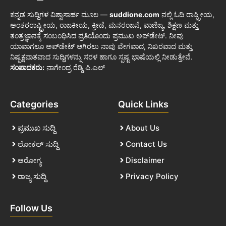
ಕನ್ನಡ ಸುದ್ದಿಗಳ ವಿಶ್ವಾಸಾರ್ಹ ಮೂಲ —
suddione.com
ನಲ್ಲಿ ಓದಿ ರಾಷ್ಟ್ರೀಯ,
ಅಂತರರಾಷ್ಟ್ರೀಯ, ರಾಜಕೀಯ, ಕ್ರೀಡೆ, ಮನರಂಜನೆ, ವಾಣಿಜ್ಯ, ಶಿಕ್ಷಣ ಮತ್ತು
ತಂತ್ರಜ್ಞಾನಕ್ಕೆ ಸಂಬಂಧಿಸಿದ ಪ್ರತಿಯೊಂದು ಪ್ರಮುಖ ಅಪ್‌ಡೇಟ್. ನೀವು
ಯಾವಾಗಲೂ ಅಪ್‌ಡೇಟ್ ಆಗಿರಲು ನಾವು ವೇಗವಾದ, ನಿಖರವಾದ ಮತ್ತು
ನಿಷ್ಪಕ್ಷಪಾತವಾದ ಸುದ್ದಿಗಳನ್ನು ಸರಳ ಹಾಗೂ ಸ್ಪಷ್ಟ ಭಾಷೆಯಲ್ಲಿ ನೀಡುತ್ತೇವೆ.
ಸಂಪಾದಕರು:
ನಾಗೇಂದ್ರ ರೆಡ್ಡಿ ಪಿ.ಎಲ್
Categories
Quick Links
ಪ್ರಮುಖ ಸುದ್ದಿ
About Us
ಲೋಕಲ್ ಸುದ್ದಿ
Contact Us
ಆರೋಗ್ಯ
Disclaimer
ರಾಜ್ಯ ಸುದ್ದಿ
Privacy Policy
Follow Us