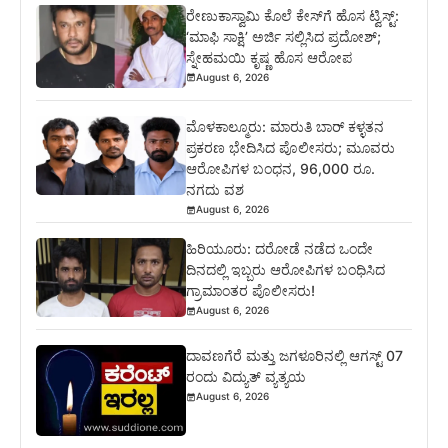
ರೇಣುಕಾಸ್ವಾಮಿ ಕೊಲೆ ಕೇಸ್‌ಗೆ ಹೊಸ ಟ್ವಿಸ್ಟ್:
‘ಮಾಫಿ ಸಾಕ್ಷಿ’ ಅರ್ಜಿ ಸಲ್ಲಿಸಿದ ಪ್ರದೋಶ್;
ಸ್ನೇಹಮಯಿ ಕೃಷ್ಣ ಹೊಸ ಆರೋಪ
August 6, 2026
ಮೊಳಕಾಲ್ಮೂರು: ಮಾರುತಿ ಬಾರ್ ಕಳ್ಳತನ
ಪ್ರಕರಣ ಭೇದಿಸಿದ ಪೊಲೀಸರು; ಮೂವರು
ಆರೋಪಿಗಳ ಬಂಧನ, 96,000 ರೂ.
ನಗದು ವಶ
August 6, 2026
ಹಿರಿಯೂರು: ದರೋಡೆ ನಡೆದ ಒಂದೇ
ದಿನದಲ್ಲಿ ಇಬ್ಬರು ಆರೋಪಿಗಳ ಬಂಧಿಸಿದ
ಗ್ರಾಮಾಂತರ ಪೊಲೀಸರು!
August 6, 2026
ದಾವಣಗೆರೆ ಮತ್ತು ಜಗಳೂರಿನಲ್ಲಿ ಆಗಸ್ಟ್ 07
ರಂದು ವಿದ್ಯುತ್ ವ್ಯತ್ಯಯ
August 6, 2026