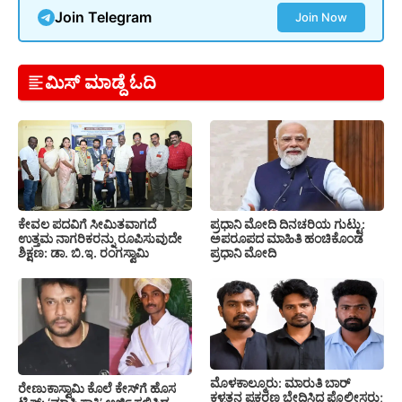
Join Telegram
Join Now
ಮಿಸ್ ಮಾಡ್ದೆ ಓದಿ
ಕೇವಲ ಪದವಿಗೆ ಸೀಮಿತವಾಗದೆ
ಪ್ರಧಾನಿ ಮೋದಿ ದಿನಚರಿಯ ಗುಟ್ಟು:
ಉತ್ತಮ ನಾಗರಿಕರನ್ನು ರೂಪಿಸುವುದೇ
ಅಪರೂಪದ ಮಾಹಿತಿ ಹಂಚಿಕೊಂಡ
ಶಿಕ್ಷಣ: ಡಾ. ಬಿ.ಇ. ರಂಗಸ್ವಾಮಿ
ಪ್ರಧಾನಿ ಮೋದಿ
ಮೊಳಕಾಲ್ಮೂರು: ಮಾರುತಿ ಬಾರ್
ರೇಣುಕಾಸ್ವಾಮಿ ಕೊಲೆ ಕೇಸ್‌ಗೆ ಹೊಸ
ಕಳ್ಳತನ ಪ್ರಕರಣ ಭೇದಿಸಿದ ಪೊಲೀಸರು;