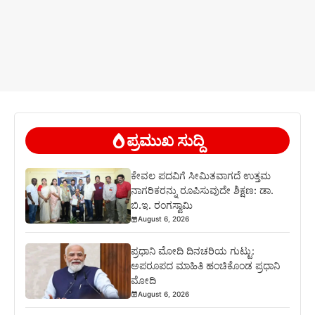
ಪ್ರಮುಖ ಸುದ್ದಿ
ಕೇವಲ ಪದವಿಗೆ ಸೀಮಿತವಾಗದೆ ಉತ್ತಮ
ನಾಗರಿಕರನ್ನು ರೂಪಿಸುವುದೇ ಶಿಕ್ಷಣ: ಡಾ.
ಬಿ.ಇ. ರಂಗಸ್ವಾಮಿ
August 6, 2026
ಪ್ರಧಾನಿ ಮೋದಿ ದಿನಚರಿಯ ಗುಟ್ಟು:
ಅಪರೂಪದ ಮಾಹಿತಿ ಹಂಚಿಕೊಂಡ ಪ್ರಧಾನಿ
ಮೋದಿ
August 6, 2026