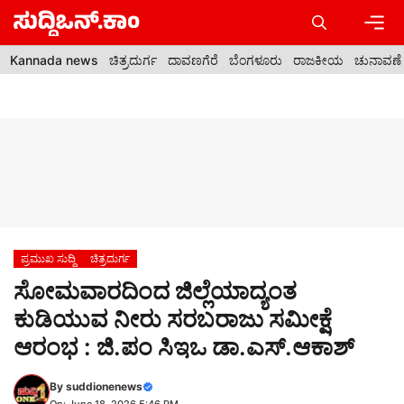
Skip
to
content
Men
Kannada news
ಚಿತ್ರದುರ್ಗ
ದಾವಣಗೆರೆ
ಬೆಂಗಳೂರು
ರಾಜಕೀಯ
ಚುನಾವಣೆ
ಪ್ರಮುಖ ಸುದ್ದಿ
ಚಿತ್ರದುರ್ಗ
ಸೋಮವಾರದಿಂದ ಜಿಲ್ಲೆಯಾದ್ಯಂತ
ಕುಡಿಯುವ ನೀರು ಸರಬರಾಜು ಸಮೀಕ್ಷೆ
ಆರಂಭ : ಜಿ.ಪಂ ಸಿಇಒ ಡಾ.ಎಸ್.ಆಕಾಶ್
By
suddionenews
On: June 18, 2026 5:46 PM