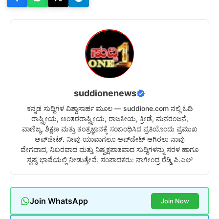
suddionenews
ಕನ್ನಡ ಸುದ್ದಿಗಳ ವಿಶ್ವಾಸಾರ್ಹ ಮೂಲ — suddione.com ನಲ್ಲಿ ಓದಿ
ರಾಷ್ಟ್ರೀಯ, ಅಂತರರಾಷ್ಟ್ರೀಯ, ರಾಜಕೀಯ, ಕ್ರೀಡೆ, ಮನರಂಜನೆ,
ವಾಣಿಜ್ಯ, ಶಿಕ್ಷಣ ಮತ್ತು ತಂತ್ರಜ್ಞಾನಕ್ಕೆ ಸಂಬಂಧಿಸಿದ ಪ್ರತಿಯೊಂದು ಪ್ರಮುಖ
ಅಪ್‌ಡೇಟ್. ನೀವು ಯಾವಾಗಲೂ ಅಪ್‌ಡೇಟ್ ಆಗಿರಲು ನಾವು
ವೇಗವಾದ, ನಿಖರವಾದ ಮತ್ತು ನಿಷ್ಪಕ್ಷಪಾತವಾದ ಸುದ್ದಿಗಳನ್ನು ಸರಳ ಹಾಗೂ
ಸ್ಪಷ್ಟ ಭಾಷೆಯಲ್ಲಿ ನೀಡುತ್ತೇವೆ. ಸಂಪಾದಕರು: ನಾಗೇಂದ್ರ ರೆಡ್ಡಿ ಪಿ.ಎಲ್
Join WhatsApp
Join Now