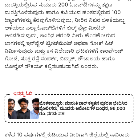
ದುರಸ್ತಿಯಲ್ಲಿರುವ ಸುಮಾರು 200 ಓಎಚ್‍ಟಿಗಳನ್ನು ತಕ್ಷಣ
ದುರಸ್ತಿಗೊಳಿಸುವುದು ಹಾಗೂ ಕುಸಿಯುವ ಹಂತದಲ್ಲಿರುವ 100
ಟ್ಯಾಂಕ್‍ಗಳನ್ನು ತೆರವುಗೊಳಿಸುವುದು, ನೀರಿನ ನಿಖರ ಬಳಕೆಯನ್ನು
ಅಳೆಯಲು ಎಲ್ಲಾ ಓಎಚ್‍ಟಿಗಳಿಗೆ ಬಲ್ಕ್ ಫ್ಲೋ ಮೀಟರ್
ಅಳವಡಿಸುವುದು, ಊರಿನ ಚರಂಡಿ ನೀರು ಹೊರಹೋಗುವ
ಜಾಗಗಳಲ್ಲಿ ಇನ್‍ಲೈನ್ ಟ್ರೀಟ್‍ಮೆಂಟ್ ಅಥವಾ ಸೋಕ್ ಪಿಟ್
ನಿರ್ಮಿಸುವುದು ಮತ್ತು ಕಸ ವಿಲೇವಾರಿ ಘಟಕಗಳಿಗೆ ಕಾಂಪೌಂಡ್
ಗೋಡೆ, ಸೂಕ್ತ ರಸ್ತೆ ಸಂಪರ್ಕ, ವಿದ್ಯುತ್, ಶೌಚಾಲಯ ಹಾಗೂ
ಬೋರ್‍ವೆಲ್ ಸೌಕರ್ಯ ಕಲ್ಪಿಸಬಹುದಾಗಿದೆ ಎಂದರು.
ಇದನ್ನು ಓದಿ
ಮೊಳಕಾಲ್ಮೂರು: ಮಾರುತಿ ಬಾರ್ ಕಳ್ಳತನ ಪ್ರಕರಣ ಭೇದಿಸಿದ
ಪೊಲೀಸರು; ಮೂವರು ಆರೋಪಿಗಳ ಬಂಧನ, 96,000
ರೂ. ನಗದು ವಶ
ಕಳೆದ 10 ವರ್ಷಗಳಲ್ಲಿ ಕುಡಿಯುವ ನೀರಿಗಾಗಿ ಜಿಲ್ಲೆಯಲ್ಲಿ ಸಾವಿರಾರು