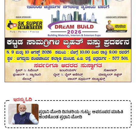
ಇದನ್ನು ಓದಿ
ಪ್ರಧಾನಿ ಮೋದಿ ದಿನಚರಿಯ ಗುಟ್ಟು: ಅಪರೂಪದ ಮಾಹಿತಿ
ಹಂಚಿಕೊಂಡ ಪ್ರಧಾನಿ ಮೋದಿ