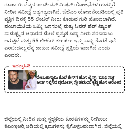
ರೂಪಾಯಿ ವೆಚ್ಚದ ಜಲಜೀವನ್ ಮಿಷನ್ ಯೋಜನೆಗಳ ಯಶಸ್ಸಿಗೆ
ನೀರಿನ ಸಮೀಕ್ಷೆ ಅತ್ಯಗತ್ಯವಾಗಿದೆ. ಜೆಜೆಎಂ ಯೋಜನೆಯಡಿಯಲ್ಲಿ ಪ್ರತಿ
ವ್ಯಕ್ತಿಗೆ ದಿನಕ್ಕೆ 55 ಲೀಟರ್ ನೀರು ಕೊಡುವ ಗುರಿ ಹೊಂದಲಾಗಿದೆ.
ಪಂಚಾಯಿತಿಯ ಒಟ್ಟು ಜನಸಂಖ್ಯೆ ಮತ್ತು ಓವರ್ ಹೆಡ್ ಟ್ಯಾಂಕ್
ಸಾಮಥ್ರ್ಯದ ಆಧಾರದ ಮೇಲೆ ಪ್ರಸ್ತುತ ಎಷ್ಟು ನೀರು ಸರಬರಾಜು
ಆಗುತ್ತಿದೆ ಮತ್ತು 55 ಲೀಟರ್ ತಲುಪಲು ಇನ್ನು ಎಷ್ಟು ಕೊರತೆ ಇದೆ
ಎಂಬುದನ್ನು ಲೆಕ್ಕ ಹಾಕುವ ಸಮೀಕ್ಷೆ ಪ್ರಕ್ರಿಯೆ ಇದಾಗಿದೆ ಎಂದು
ಎಂದರು.
ಇದನ್ನು ಓದಿ
ರೇಣುಕಾಸ್ವಾಮಿ ಕೊಲೆ ಕೇಸ್‌ಗೆ ಹೊಸ ಟ್ವಿಸ್ಟ್: ‘ಮಾಫಿ ಸಾಕ್ಷಿ’
ಅರ್ಜಿ ಸಲ್ಲಿಸಿದ ಪ್ರದೋಶ್; ಸ್ನೇಹಮಯಿ ಕೃಷ್ಣ ಹೊಸ ಆರೋಪ
ಜಿಲ್ಲೆಯಲ್ಲಿ ನೀರಿನ ಮತ್ತು ಸ್ವಚ್ಛತೆಯ ಕೊರತೆಗಳನ್ನು ನೀಗಿಸಲು
ಕೆಎಂಇಆರ್‍ಸಿ ಅಡಿಯಲ್ಲಿ ಕ್ರಮಗಳನ್ನು ಕೈಗೊಳ್ಳಬಹುದಾಗಿದೆ. ಜಿಲ್ಲೆಯಲ್ಲಿ