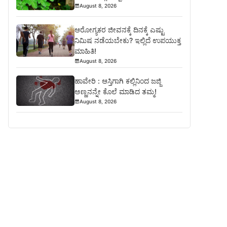
August 8, 2026
ಆರೋಗ್ಯಕರ ಜೀವನಕ್ಕೆ ದಿನಕ್ಕೆ ಎಷ್ಟು
ನಿಮಿಷ ನಡೆಯಬೇಕು? ಇಲ್ಲಿದೆ ಉಪಯುಕ್ತ
ಮಾಹಿತಿ!
August 8, 2026
ಹಾವೇರಿ : ಆಸ್ತಿಗಾಗಿ ಕಲ್ಲಿನಿಂದ ಜಜ್ಜಿ
ಅಣ್ಣನನ್ನೇ ಕೊಲೆ ಮಾಡಿದ ತಮ್ಮ!
August 8, 2026