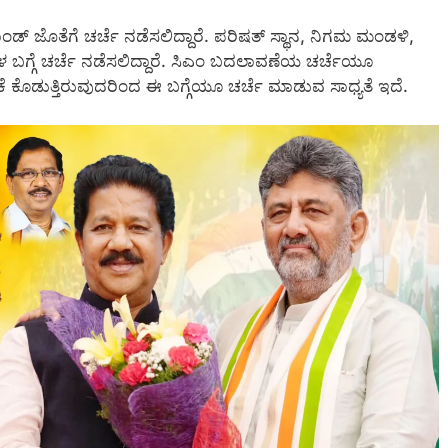
ಕಮಾಂಡ್ ಜೊತೆಗೆ ಚರ್ಚೆ ನಡೆಸಲಿದ್ದಾರೆ. ಪರಿಷತ್ ಸ್ಥಾನ, ನಿಗಮ ಮಂಡಳಿ,
 ಬಗ್ಗೆ ಚರ್ಚೆ ನಡೆಸಲಿದ್ದಾರೆ. ಸಿಎಂ ಬದಲಾವಣೆಯ ಚರ್ಚೆಯೂ
ೆ ಕೊಡುತ್ತಿರುವುದರಿಂದ ಈ ಬಗ್ಗೆಯೂ ಚರ್ಚೆ ಮಾಡುವ ಸಾಧ್ಯತೆ ಇದೆ.