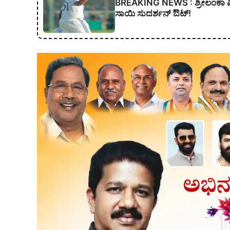
BREAKING NEWS : ಶ್ರೀಲಂಕಾ ವಿರ
ಸಾಯಿ ಸುದರ್ಶನ್ ಔಟ್!