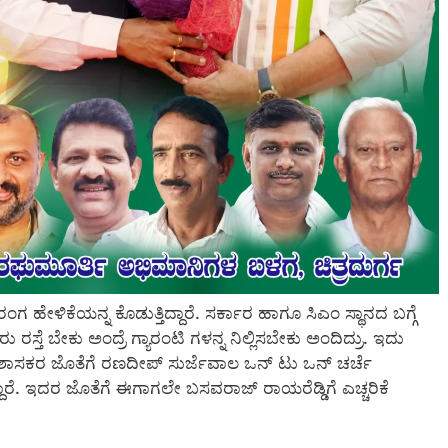
ಂಗ ಹೇಳಿಕೆಯನ್ನ ಕೊಡುತ್ತಿದ್ದಾರೆ. ಸರ್ಕಾರ ಹಾಗೂ ಸಿಎಂ ಸ್ಥಾನದ ಬಗ್ಗೆ
ು ರಸ್ತೆ ಬೇಕು ಅಂದ್ರೆ ಗ್ಯಾರಂಟಿ ಗಳನ್ನ ನಿಲ್ಲಿಸಬೇಕು ಅಂದಿದ್ರು. ಇದು
ತ ಶಾಸಕರ ಜೊತೆಗೆ ರಣದೀಪ್ ಸುರ್ಜೆವಾಲ ಒನ್ ಟು ಒನ್ ಚರ್ಚೆ
್ದಾರೆ. ಇದರ ಜೊತೆಗೆ ಈಗಾಗಲೇ ಬಸವರಾಜ್ ರಾಯರೆಡ್ಡಿಗೆ ಎಚ್ಚರಿಕೆ