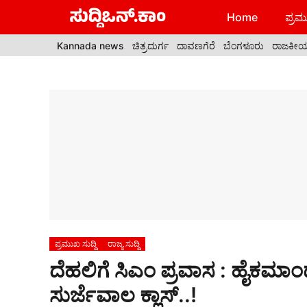
Skip
Home
ಪ್ರಮು
to
content
Kannada news
ಚಿತ್ರದುರ್ಗ
ದಾವಣಗೆರೆ
ಬೆಂಗಳೂರು
ರಾಜಕೀ
ಪ್ರಮುಖ ಸುದ್ದಿ
ರಾಜ್ಯ ಸುದ್ದಿ
ದೆಹಲಿಗೆ ಸಿಎಂ ಪ್ರವಾಸ : ಹೈಕಮಾಂಡ
ಸುರ್ಜೆವಾಲ‌ ಕ್ಲಾಸ್..!