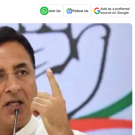
Add as a preferred
Join Us
Follow Us
source on Google