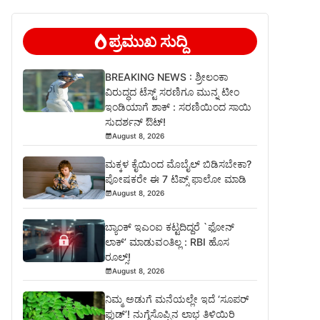
ಪ್ರಮುಖ ಸುದ್ದಿ
BREAKING NEWS : ಶ್ರೀಲಂಕಾ
ವಿರುದ್ಧದ ಟೆಸ್ಟ್ ಸರಣಿಗೂ ಮುನ್ನ ಟೀಂ
ಇಂಡಿಯಾಗೆ ಶಾಕ್ : ಸರಣಿಯಿಂದ ಸಾಯಿ
ಸುದರ್ಶನ್ ಔಟ್!
August 8, 2026
ಮಕ್ಕಳ ಕೈಯಿಂದ ಮೊಬೈಲ್ ಬಿಡಿಸಬೇಕಾ?
ಪೋಷಕರೇ ಈ 7 ಟಿಪ್ಸ್ ಫಾಲೋ ಮಾಡಿ
August 8, 2026
ಬ್ಯಾಂಕ್ ಇಎಂಐ ಕಟ್ಟದಿದ್ದರೆ `ಫೋನ್
ಲಾಕ್’ ಮಾಡುವಂತಿಲ್ಲ : RBI ಹೊಸ
ರೂಲ್ಸ್!
August 8, 2026
ನಿಮ್ಮ ಅಡುಗೆ ಮನೆಯಲ್ಲೇ ಇದೆ ‘ಸೂಪರ್
ಫುಡ್’! ನುಗ್ಗೆಸೊಪ್ಪಿನ ಲಾಭ ತಿಳಿಯಿರಿ