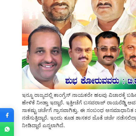
ಇನ್ನೂ ರಾಜ್ಯದಲ್ಲಿ ಕಾಂಗ್ರೆಸ್ ನಾಯಕರೇ ಹಲವು ವಿಚಾರಕ್ಕೆ ಬಹಿರ
ಹೇಳಿಕೆ ನೀಡ್ತಾ ಇದ್ದಾರೆ. ಇತ್ತೀಚೆಗೆ ಬಸವರಾಜ್ ರಾಯರೆಡ್ಡಿ ಅವರ
ಸಾಕಷ್ಟು ಚರ್ಚೆಗೆ ಗ್ರಾಸವಾಗಿತ್ತು. ಈ ಸಂಬಂಧ ಅಸಮಾಧಾನಿ
ನಡೆಸುತ್ತಿದ್ದಾರೆ. ಇಂದು ಕೂಡ ಶಾಸಕರ ಜೊತೆ ಚರ್ಚೆ ನಡೆಸಲಿದ
ನೀಡಿದ್ದಾರೆ ಎನ್ನಲಾಗಿದೆ.