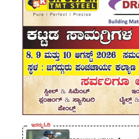
ಇದನ್ನು ಓದಿ