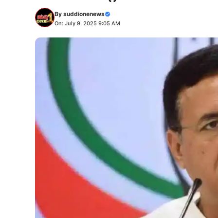
By
suddionenews
On: July 9, 2025 9:05 AM