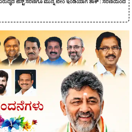
ುದ್ಧದ ಟೆಸ್ಟ್ ಸರಣಿಗೂ ಮುನ್ನ ಟೀಂ ಇಂಡಿಯಾಗೆ ಶಾಕ್ : ಸರಣಿಯಿಂದ