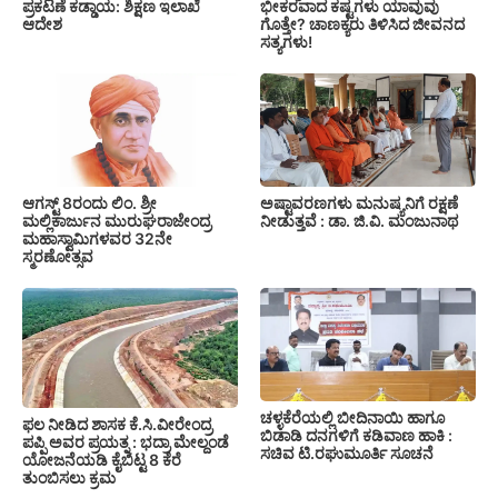
ಪ್ರಕಟಣೆ ಕಡ್ಡಾಯ: ಶಿಕ್ಷಣ ಇಲಾಖೆ
ಭೀಕರವಾದ ಕಷ್ಟಗಳು ಯಾವುವು
ಆದೇಶ
ಗೊತ್ತೇ? ಚಾಣಕ್ಯರು ತಿಳಿಸಿದ ಜೀವನದ
ಸತ್ಯಗಳು!
ಆಗಸ್ಟ್ 8ರಂದು ಲಿಂ. ಶ್ರೀ
ಅಷ್ಟಾವರಣಗಳು ಮನುಷ್ಯನಿಗೆ ರಕ್ಷಣೆ
ಮಲ್ಲಿಕಾರ್ಜುನ ಮುರುಘರಾಜೇಂದ್ರ
ನೀಡುತ್ತವೆ : ಡಾ. ಜಿ.ವಿ. ಮಂಜುನಾಥ
ಮಹಾಸ್ವಾಮಿಗಳವರ 32ನೇ
ಸ್ಮರಣೋತ್ಸವ
ಚಳ್ಳಕೆರೆಯಲ್ಲಿ ಬೀದಿನಾಯಿ ಹಾಗೂ
ಫಲ ನೀಡಿದ ಶಾಸಕ ಕೆ.ಸಿ.ವೀರೇಂದ್ರ
ಬಿಡಾಡಿ ದನಗಳಿಗೆ ಕಡಿವಾಣ ಹಾಕಿ :
ಪಪ್ಪಿ ಅವರ ಪ್ರಯತ್ನ : ಭದ್ರಾ ಮೇಲ್ದಂಡೆ
ಸಚಿವ ಟಿ.ರಘುಮೂರ್ತಿ ಸೂಚನೆ
ಯೋಜನೆಯಡಿ ಕೈಬಿಟ್ಟ 8 ಕೆರೆ
ತುಂಬಿಸಲು ಕ್ರಮ