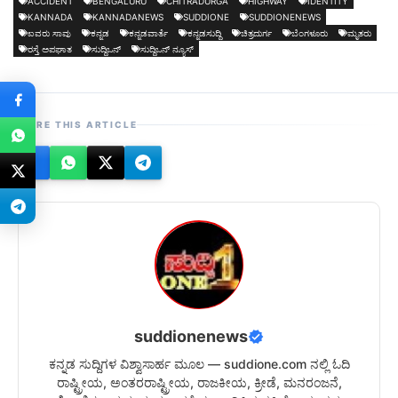
ACCIDENT
BENGALURU
CHITRADURGA
HIGHWAY
IDENTITY
KANNADA
KANNADANEWS
SUDDIONE
SUDDIONENEWS
ಐವರು ಸಾವು
ಕನ್ನಡ
ಕನ್ನಡವಾರ್ತೆ
ಕನ್ನಡಸುದ್ದಿ
ಚಿತ್ರದುರ್ಗ
ಬೆಂಗಳೂರು
ಮೃತರು
ರಸ್ತೆ ಅಪಘಾತ
ಸುದ್ದಿಒನ್
ಸುದ್ದಿಒನ್ ನ್ಯೂಸ್
SHARE THIS ARTICLE
suddionenews
ಕನ್ನಡ ಸುದ್ದಿಗಳ ವಿಶ್ವಾಸಾರ್ಹ ಮೂಲ — suddione.com ನಲ್ಲಿ ಓದಿ
ರಾಷ್ಟ್ರೀಯ, ಅಂತರರಾಷ್ಟ್ರೀಯ, ರಾಜಕೀಯ, ಕ್ರೀಡೆ, ಮನರಂಜನೆ,