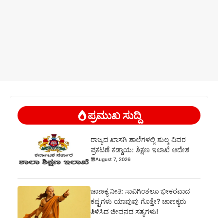
ಪ್ರಮುಖ ಸುದ್ದಿ
ರಾಜ್ಯದ ಖಾಸಗಿ ಶಾಲೆಗಳಲ್ಲಿ ಶುಲ್ಕ ವಿವರ
ಪ್ರಕಟಣೆ ಕಡ್ಡಾಯ: ಶಿಕ್ಷಣ ಇಲಾಖೆ ಆದೇಶ
August 7, 2026
ಚಾಣಕ್ಯ ನೀತಿ: ಸಾವಿಗಿಂತಲೂ ಭೀಕರವಾದ
ಕಷ್ಟಗಳು ಯಾವುವು ಗೊತ್ತೇ? ಚಾಣಕ್ಯರು
ತಿಳಿಸಿದ ಜೀವನದ ಸತ್ಯಗಳು!