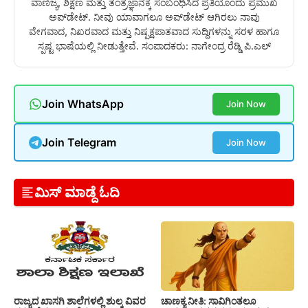
ವಾಣಿಜ್ಯ, ಶಿಕ್ಷಣ ಮತ್ತು ತಂತ್ರಜ್ಞಾನಕ್ಕೆ ಸಂಬಂಧಿಸಿದ ಪ್ರತಿಯೊಂದು ಪ್ರಮುಖ
ಅಪ್‌ಡೇಟ್. ನೀವು ಯಾವಾಗಲೂ ಅಪ್‌ಡೇಟ್ ಆಗಿರಲು ನಾವು
ವೇಗವಾದ, ನಿಖರವಾದ ಮತ್ತು ನಿಷ್ಪಕ್ಷಪಾತವಾದ ಸುದ್ದಿಗಳನ್ನು ಸರಳ ಹಾಗೂ
ಸ್ಪಷ್ಟ ಭಾಷೆಯಲ್ಲಿ ನೀಡುತ್ತೇವೆ. ಸಂಪಾದಕರು: ನಾಗೇಂದ್ರ ರೆಡ್ಡಿ ಪಿ.ಎಲ್
Join WhatsApp
Join Now
Join Telegram
Join Now
ಮಿಸ್ ಮಾಡ್ದೆ ಓದಿ
ರಾಜ್ಯದ ಖಾಸಗಿ ಶಾಲೆಗಳಲ್ಲಿ ಶುಲ್ಕ ವಿವರ
ಚಾಣಕ್ಯ ನೀತಿ: ಸಾವಿಗಿಂತಲೂ