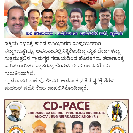
ಡಿಕ್ಕಿಯ ರಭಸಕ್ಕೆ ಕಾರಿನ ಮುಂಭಾಗದ ಸಂಪೂರ್ಣವಾಗಿ
ನಜ್ಜುಗುಜ್ಜಾಗಿದ್ದು, ಅಪಘಾತದಲ್ಲಿ ಸಿಕ್ಕಿಕೊಂಡಿದ್ದ ಮೃತ ದೇಹಗಳನ್ನು
ಸುತ್ತಮುತ್ತಲಿನ ಗ್ರಾಮಸ್ಥರ ಸಹಾಯದಿಂದ ಹೊರತೆಗೆದು ಶವಾಗಾರಕ್ಕೆ
ಸಾಗಿಸಲಾಯಿತು. ಮೃತರನ್ನು ಬೆಂಗಳೂರು ಮೂಲದವರೆಂದು
ಗುರುತಿಸಲಾಗಿದೆ.
ಗ್ರಾಮಾಂತರ ಠಾಣೆ ಪೊಲೀಸರು ಅಪಘಾತ ನಡೆದ ಸ್ಥಳಕ್ಕೆ ತೆರಳಿ
ಮಹಜರ್ ನಡೆಸಿ ಕೇಸು ದಾಖಲಿಸಿಕೊಂಡಿದ್ದಾರೆ.