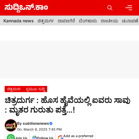
Skip
to
content
Men
Kannada news
ಚಿತ್ರದುರ್ಗ
ದಾವಣಗೆರೆ
ಬೆಂಗಳೂರು
ರಾಜಕೀಯ
ಚುನಾವಣೆ
ಚಿತ್ರದುರ್ಗ
ಪ್ರಮುಖ ಸುದ್ದಿ
ಚಿತ್ರದುರ್ಗ : ಹೊಸ ಹೈವೆಯಲ್ಲಿ ಐವರು ಸಾವು
: ಮೃತರ ಗುರುತು ಪತ್ತೆ…!
By
suddionenews
On: March 9, 2025 7:45 PM
Add as a preferred
Join Us
Follow Us