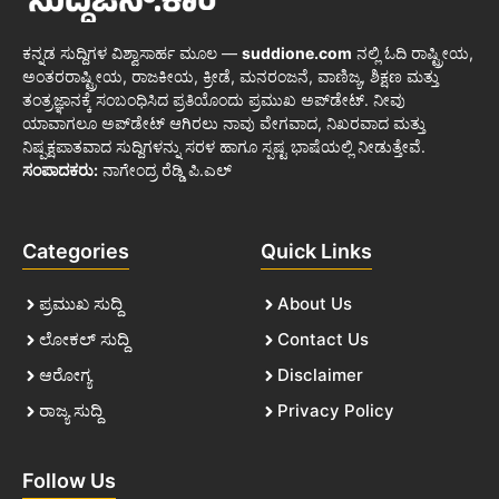
ಕನ್ನಡ ಸುದ್ದಿಗಳ ವಿಶ್ವಾಸಾರ್ಹ ಮೂಲ —
suddione.com
ನಲ್ಲಿ ಓದಿ ರಾಷ್ಟ್ರೀಯ,
ಅಂತರರಾಷ್ಟ್ರೀಯ, ರಾಜಕೀಯ, ಕ್ರೀಡೆ, ಮನರಂಜನೆ, ವಾಣಿಜ್ಯ, ಶಿಕ್ಷಣ ಮತ್ತು
ತಂತ್ರಜ್ಞಾನಕ್ಕೆ ಸಂಬಂಧಿಸಿದ ಪ್ರತಿಯೊಂದು ಪ್ರಮುಖ ಅಪ್‌ಡೇಟ್. ನೀವು
ಯಾವಾಗಲೂ ಅಪ್‌ಡೇಟ್ ಆಗಿರಲು ನಾವು ವೇಗವಾದ, ನಿಖರವಾದ ಮತ್ತು
ನಿಷ್ಪಕ್ಷಪಾತವಾದ ಸುದ್ದಿಗಳನ್ನು ಸರಳ ಹಾಗೂ ಸ್ಪಷ್ಟ ಭಾಷೆಯಲ್ಲಿ ನೀಡುತ್ತೇವೆ.
ಸಂಪಾದಕರು:
ನಾಗೇಂದ್ರ ರೆಡ್ಡಿ ಪಿ.ಎಲ್
Categories
Quick Links
ಪ್ರಮುಖ ಸುದ್ದಿ
About Us
ಲೋಕಲ್ ಸುದ್ದಿ
Contact Us
ಆರೋಗ್ಯ
Disclaimer
ರಾಜ್ಯ ಸುದ್ದಿ
Privacy Policy
Follow Us