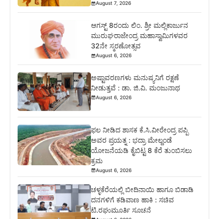
August 7, 2026
ಆಗಸ್ಟ್ 8ರಂದು ಲಿಂ. ಶ್ರೀ ಮಲ್ಲಿಕಾರ್ಜುನ
ಮುರುಘರಾಜೇಂದ್ರ ಮಹಾಸ್ವಾಮಿಗಳವರ
32ನೇ ಸ್ಮರಣೋತ್ಸವ
August 6, 2026
ಅಷ್ಟಾವರಣಗಳು ಮನುಷ್ಯನಿಗೆ ರಕ್ಷಣೆ
ನೀಡುತ್ತವೆ : ಡಾ. ಜಿ.ವಿ. ಮಂಜುನಾಥ
August 6, 2026
ಫಲ ನೀಡಿದ ಶಾಸಕ ಕೆ.ಸಿ.ವೀರೇಂದ್ರ ಪಪ್ಪಿ
ಅವರ ಪ್ರಯತ್ನ : ಭದ್ರಾ ಮೇಲ್ದಂಡೆ
ಯೋಜನೆಯಡಿ ಕೈಬಿಟ್ಟ 8 ಕೆರೆ ತುಂಬಿಸಲು
ಕ್ರಮ
August 6, 2026
ಚಳ್ಳಕೆರೆಯಲ್ಲಿ ಬೀದಿನಾಯಿ ಹಾಗೂ ಬಿಡಾಡಿ
ದನಗಳಿಗೆ ಕಡಿವಾಣ ಹಾಕಿ : ಸಚಿವ
ಟಿ.ರಘುಮೂರ್ತಿ ಸೂಚನೆ