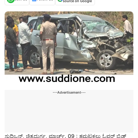
source on Google
---Advertisement---
ಸುದ್ದಿಒನ್, ಚಿತ್ರದುರ್ಗ, ಮಾರ್ಚ್. 09 : ತಮಟಕಲ್ಲು ಓವರ್ ಬ್ರಿಡ್ಜ್