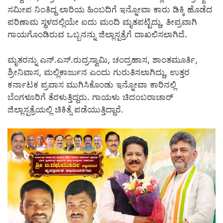
ಸಮೀಪ ನಿಂತಿದ್ದ ಲಾರಿಯ ಹಿಂಬದಿಗೆ ಇನ್ನೋವಾ ಕಾರು ಡಿಕ್ಕಿ ಹೊಡೆದ
ಪರಿಣಾಮ ಸ್ಥಳದಲ್ಲಿಯೇ ಐದು ಮಂದಿ ಮೃತಪಟ್ಟಿದ್ದು, ತೀವ್ರವಾಗಿ
ಗಾಯಗೊಂಡಿರುವ ಒಬ್ಬನನ್ನು ಜಿಲ್ಲಾಸ್ಪತ್ರೆಗೆ ದಾಖಲಿಸಲಾಗಿದೆ.
ಮೃತರನ್ನು ಎನ್.ಎಸ್.ರುದ್ರಸ್ವಾಮಿ, ಚಂದ್ರಹಾಸ, ಶಾಂತಮೂರ್ತಿ,
ಶ್ರೀನಿವಾಸ, ಮಲ್ಲಿಕಾರ್ಜುನ ಎಂದು ಗುರುತಿಸಲಾಗಿದ್ದು, ಉತ್ತರ
ಕರ್ನಾಟಕ ಪ್ರವಾಸ ಮುಗಿಸಿಕೊಂಡು ಇನ್ನೋವಾ ಕಾರಿನಲ್ಲಿ
ಬೆಂಗಳೂರಿಗೆ ತೆರಳುತ್ತಿದ್ದರು. ಗಾಯಳು ಚಿದಂಬರಾಚಾರ್
ಜಿಲ್ಲಾಸ್ಪತ್ರೆಯಲ್ಲಿ ಚಿಕಿತ್ಸೆ ಪಡೆಯುತ್ತಿದ್ದಾರೆ.