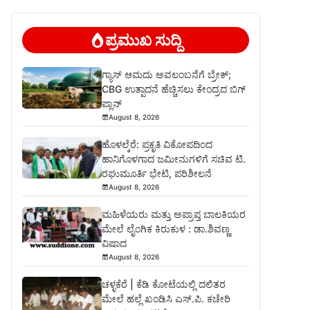
ಪ್ರಮುಖ ಸುದ್ದಿ
ಗ್ಯಾಸ್ ಆಮದು ಅವಲಂಬನೆಗೆ ಬ್ರೇಕ್;
CBG ಉತ್ಪಾದನೆ ಹೆಚ್ಚಿಸಲು ಕೇಂದ್ರದ ಬಿಗ್
ಪ್ಲಾನ್
August 8, 2026
ಹೊಳಲ್ಕೆರೆ: ಪ್ರಕೃತಿ ವಿಕೋಪದಿಂದ
ಹಾನಿಗೊಳಗಾದ ಜಮೀನುಗಳಿಗೆ ಸಚಿವ ಟಿ.
ರಘುಮೂರ್ತಿ ಭೇಟಿ, ಪರಿಶೀಲನೆ
August 8, 2026
ಮಹಿಳೆಯರು ಮತ್ತು ಅಪ್ರಾಪ್ತ ಬಾಲಕಿಯರ
ಮೇಲೆ ಲೈಂಗಿಕ ಕಿರುಕುಳ : ಡಾ.ಶಿವಣ್ಣ
ವಿಷಾದ
August 8, 2026
ಚಳ್ಳಕೆರೆ | ಕೆಡಿ ಕೋಟೆಯಲ್ಲಿ ದಲಿತರ
ಮೇಲೆ ಹಲ್ಲೆ ಖಂಡಿಸಿ ಎಸ್.ಪಿ. ಕಚೇರಿ