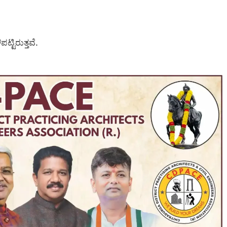
್ಟಿರುತ್ತವೆ.