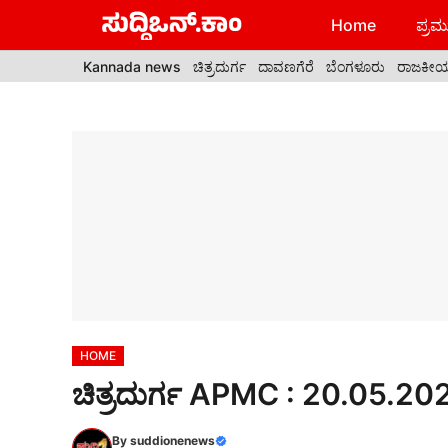
Skip
Home
ಪ್ರಮು
to
content
Kannada news
ಚಿತ್ರದುರ್ಗ
ದಾವಣಗೆರೆ
ಬೆಂಗಳೂರು
ರಾಜಕೀ
HOME
ಚಿತ್ರದುರ್ಗ APMC : 20.05.2026
By
suddionenews