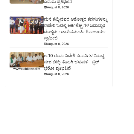
ಎದುರು ಪ್ರತಿಭಟನೆ
August 8, 2026
ಮನೆ ಕಟ್ಟುವವರ ಆಶೋತ್ತರ ಕನಸುಗಳನ್ನು
ಈಡೇರಿಸುವಲ್ಲಿ ಆರ್ಕಿಟೆಕ್ಟ್ ಗಳ ಜವಾಬ್ದಾರಿ
ದೊಡ್ಡದು : ಡಾ.ಶಿವಮೂರ್ತಿ ಶಿವಾಚಾರ್ಯ
ಸ್ವಾಮೀಜಿ
August 8, 2026
ಆ.10 ರಂದು ವಿದೇಶಿ ಕಂಪನಿಗಳ ವಿರುದ್ದ
ದೇಶ ಬಿಟ್ಟು ತೊಲಗಿ ಚಳುವಳಿ : ಜೈಲ್
ಭರೋ ಪ್ರತಿಭಟನೆ
August 8, 2026