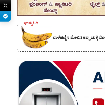
ಇದನ್ನು ಓದಿ
ಬಾಳೆಹಣ್ಣಿನ ಮೇಲಿನ ಕಪ್ಪು ಚುಕ್ಕೆ 