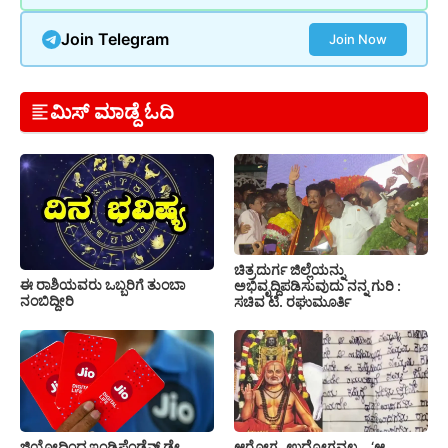
Join Telegram
Join Now
ಮಿಸ್ ಮಾಡ್ದೆ ಓದಿ
ಚಿತ್ರದುರ್ಗ ಜಿಲ್ಲೆಯನ್ನು
ಈ ರಾಶಿಯವರು ಒಬ್ಬರಿಗೆ ತುಂಬಾ
ಅಭಿವೃದ್ದಿಪಡಿಸುವುದು ನನ್ನ ಗುರಿ :
ನಂಬಿದ್ದೀರಿ
ಸಚಿವ ಟಿ. ರಘುಮೂರ್ತಿ
ಜಿಯೋದಿಂದ ಇಂಡಿಪೆಂಡೆನ್ಸ್ ಡೇ
ಆರೋಗ್ಯ, ಉದ್ಯೋಗವಲ್ಲ… ‘ಆ