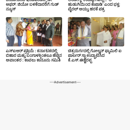
ಆಫರ್: ಜಿಯೋ ಬಳಕೆದಾರರಿಗೆ ಗುಡ್
ಹುಡುಗಿಯಿಂದ ಕಾಪಾಡಿ’ ಎಂದ ಭಕ್ತ;
ನ್ಯೂಸ್
ವೈರಲ್ ಆಯ್ತು ಹರಕೆ ಪತ್ರ
ಎಸ್‍ಐಆರ್ ಪ್ರಕ್ರಿಯೆ : ಕರ್ನಾಟಕದಲ್ಲಿ
ಚಿತ್ರದುರ್ಗದಲ್ಲಿ ಗೋಲ್ಡನ್ ಫ್ಯಾಮಿಲಿ ಐ
ಬಿಹಾರ ಮತ್ತು ಬಂಗಾಳಕ್ಕಿಂತಲೂ ಹೆಚ್ಚಿನ
ಪಾರ್ಲರ್ ಸ್ಪಾ ಉದ್ಘಾಟಿಸಿದ
ಅವಾಂತರ : ಕಾವಲು ಕಾನೂನು ಸಮಿತಿ
ಕೆ.ಎಸ್.ಈಶ್ವರಪ್ಪ
---Advertisement---