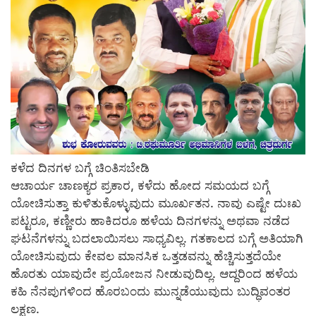
ಕಳೆದ ದಿನಗಳ ಬಗ್ಗೆ ಚಿಂತಿಸಬೇಡಿ
ಆಚಾರ್ಯ ಚಾಣಕ್ಯರ ಪ್ರಕಾರ, ಕಳೆದು ಹೋದ ಸಮಯದ ಬಗ್ಗೆ
ಯೋಚಿಸುತ್ತಾ ಕುಳಿತುಕೊಳ್ಳುವುದು ಮೂರ್ಖತನ. ನಾವು ಎಷ್ಟೇ ದುಃಖ
ಪಟ್ಟರೂ, ಕಣ್ಣೀರು ಹಾಕಿದರೂ ಹಳೆಯ ದಿನಗಳನ್ನು ಅಥವಾ ನಡೆದ
ಘಟನೆಗಳನ್ನು ಬದಲಾಯಿಸಲು ಸಾಧ್ಯವಿಲ್ಲ. ಗತಕಾಲದ ಬಗ್ಗೆ ಅತಿಯಾಗಿ
ಯೋಚಿಸುವುದು ಕೇವಲ ಮಾನಸಿಕ ಒತ್ತಡವನ್ನು ಹೆಚ್ಚಿಸುತ್ತದೆಯೇ
ಹೊರತು ಯಾವುದೇ ಪ್ರಯೋಜನ ನೀಡುವುದಿಲ್ಲ. ಆದ್ದರಿಂದ ಹಳೆಯ
ಕಹಿ ನೆನಪುಗಳಿಂದ ಹೊರಬಂದು ಮುನ್ನಡೆಯುವುದು ಬುದ್ಧಿವಂತರ
ಲಕ್ಷಣ.