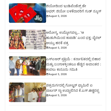
ಜಿಯೋದಿಂದ ಇಂಡಿಪೆಂಡೆನ್ಸ್ ಡೇ
ಆಫರ್: ಜಿಯೋ ಬಳಕೆದಾರರಿಗೆ ಗುಡ್ ನ್ಯೂಸ್
August 5, 2026
ಆರೋಗ್ಯ, ಉದ್ಯೋಗವಲ್ಲ… ‘ಆ
ಹುಡುಗಿಯಿಂದ ಕಾಪಾಡಿ’ ಎಂದ ಭಕ್ತ; ವೈರಲ್
ಆಯ್ತು ಹರಕೆ ಪತ್ರ
August 5, 2026
ಎಸ್‍ಐಆರ್ ಪ್ರಕ್ರಿಯೆ : ಕರ್ನಾಟಕದಲ್ಲಿ ಬಿಹಾರ
ಮತ್ತು ಬಂಗಾಳಕ್ಕಿಂತಲೂ ಹೆಚ್ಚಿನ ಅವಾಂತರ :
ಕಾವಲು ಕಾನೂನು ಸಮಿತಿ
August 5, 2026
ಚಿತ್ರದುರ್ಗದಲ್ಲಿ ಗೋಲ್ಡನ್ ಫ್ಯಾಮಿಲಿ ಐ
ಪಾರ್ಲರ್ ಸ್ಪಾ ಉದ್ಘಾಟಿಸಿದ ಕೆ.ಎಸ್.ಈಶ್ವರಪ್ಪ
August 5, 2026