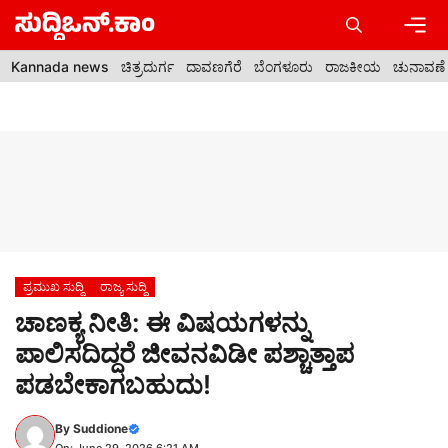
Skip
to
content
Men
Kannada news
ಚಿತ್ರದುರ್ಗ
ದಾವಣಗೆರೆ
ಬೆಂಗಳೂರು
ರಾಜಕೀಯ
ಚುನಾವಣೆ
ಪ್ರಮುಖ ಸುದ್ದಿ
ರಾಜ್ಯ ಸುದ್ದಿ
ಚಾಣಕ್ಯ ನೀತಿ: ಈ ವಿಷಯಗಳನ್ನು
ಪಾಲಿಸದಿದ್ದರೆ ಜೀವನವಿಡೀ ಪಶ್ಚಾತ್ತಾಪ
ಪಡಬೇಕಾಗಬಹುದು!
By
Suddione
On: June 29, 2026 6:21 AM