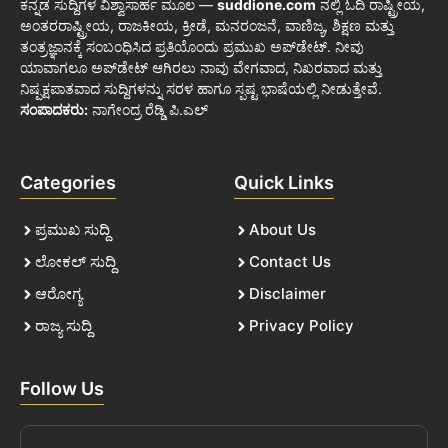
ಕನ್ನಡ ಸುದ್ದಿಗಳ ವಿಶ್ವಾಸಾರ್ಹ ಮೂಲ —
suddione.com
ನಲ್ಲಿ ಓದಿ ರಾಷ್ಟ್ರೀಯ,
ಅಂತರರಾಷ್ಟ್ರೀಯ, ರಾಜಕೀಯ, ಕ್ರೀಡೆ, ಮನರಂಜನೆ, ವಾಣಿಜ್ಯ, ಶಿಕ್ಷಣ ಮತ್ತು
ತಂತ್ರಜ್ಞಾನಕ್ಕೆ ಸಂಬಂಧಿಸಿದ ಪ್ರತಿಯೊಂದು ಪ್ರಮುಖ ಅಪ್‌ಡೇಟ್. ನೀವು
ಯಾವಾಗಲೂ ಅಪ್‌ಡೇಟ್ ಆಗಿರಲು ನಾವು ವೇಗವಾದ, ನಿಖರವಾದ ಮತ್ತು
ನಿಷ್ಪಕ್ಷಪಾತವಾದ ಸುದ್ದಿಗಳನ್ನು ಸರಳ ಹಾಗೂ ಸ್ಪಷ್ಟ ಭಾಷೆಯಲ್ಲಿ ನೀಡುತ್ತೇವೆ.
ಸಂಪಾದಕರು:
ನಾಗೇಂದ್ರ ರೆಡ್ಡಿ ಪಿ.ಎಲ್
Categories
Quick Links
ಪ್ರಮುಖ ಸುದ್ದಿ
About Us
ಲೋಕಲ್ ಸುದ್ದಿ
Contact Us
ಆರೋಗ್ಯ
Disclaimer
ರಾಜ್ಯ ಸುದ್ದಿ
Privacy Policy
Follow Us