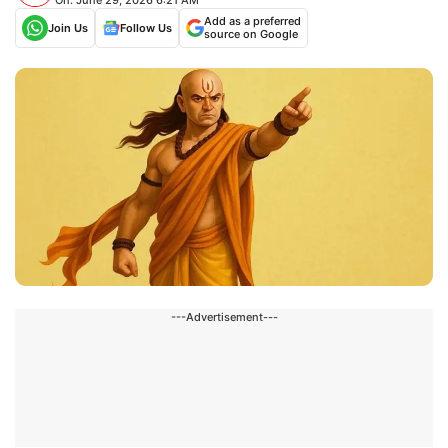
Add as a preferred
Join Us
Follow Us
source on Google
---Advertisement---