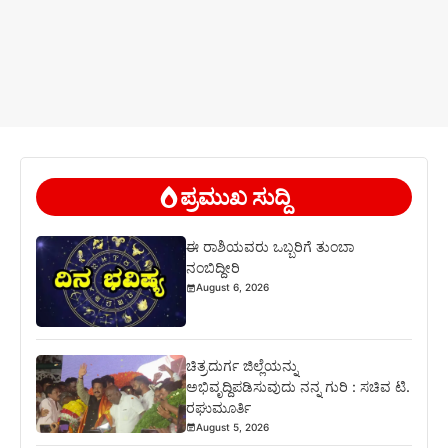
ಪ್ರಮುಖ ಸುದ್ದಿ
ಈ ರಾಶಿಯವರು ಒಬ್ಬರಿಗೆ ತುಂಬಾ
ನಂಬಿದ್ದೀರಿ
August 6, 2026
ಚಿತ್ರದುರ್ಗ ಜಿಲ್ಲೆಯನ್ನು
ಅಭಿವೃದ್ದಿಪಡಿಸುವುದು ನನ್ನ ಗುರಿ : ಸಚಿವ ಟಿ.
ರಘುಮೂರ್ತಿ
August 5, 2026