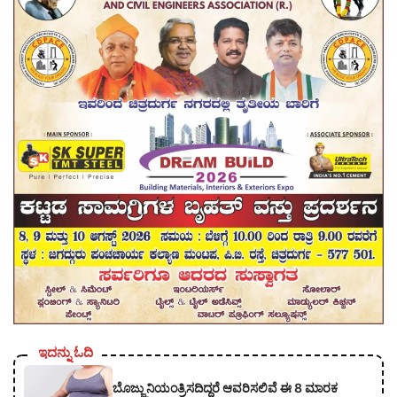
ಇದನ್ನು ಓದಿ
ಬೊಜ್ಜು ನಿಯಂತ್ರಿಸದಿದ್ದರೆ ಆವರಿಸಲಿವೆ ಈ 8 ಮಾರಕ