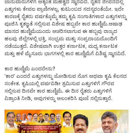
ಜಾನುವಾರುಗಳಿಗೆ ಅತ್ಯಂತ ಮಹತ್ವದ ಸ್ಥಾನವಿದೆ. ರೈತನ ಜೀವನದಲ್ಲಿ
ಎತ್ತುಗಳು ಕೇವಲ ಪ್ರಾಣಿಗಳಲ್ಲ, ಕುಟುಂಬದ ಸದಸ್ಯರಂತೆಯೇ. ಇದೇ
ಕಾರಣಕ್ಕೆ ರೈತರು ವರ್ಷಕ್ಕೊಮ್ಮೆ ತಮ್ಮ ಕೃಷಿ ಸಂಗಾತಿಗಳಾದ ಎತ್ತುಗಳನ್ನು
ಪೂಜಿಸಿ ಕೃತಜ್ಞತೆ ಸಲ್ಲಿಸುವ ವಿಶೇಷ ಹಬ್ಬವೇ ಕಾರ ಹುಣ್ಣಿಮೆ.ಆಷಾಢ
ಮಾಸದ ಹುಣ್ಣಿಮೆಯಂದು ಆಚರಿಸಲಾಗುವ ಈ ಹಬ್ಬವು ರಾಜ್ಯದ
ಹಲವು ಜಿಲ್ಲೆಗಳಲ್ಲಿ ಭಕ್ತಿ, ಸಂಭ್ರಮ ಮತ್ತು ಸಂಪ್ರದಾಯದೊಂದಿಗೆ
ನಡೆಯುತ್ತದೆ. ವಿಶೇಷವಾಗಿ ಉತ್ತರ ಕರ್ನಾಟಕ, ಮಧ್ಯ ಕರ್ನಾಟಕ
ಮತ್ತು ಹಳೆ ಮೈಸೂರು ಭಾಗಗಳಲ್ಲಿ ಕಾರ ಹುಣ್ಣಿಮೆಗೆ ವಿಶಿಷ್ಟ ಸ್ಥಾನವಿದೆ.
ಕಾರ ಹುಣ್ಣಿಮೆ ಎಂದರೇನು?
‘ಕಾರ’ ಎಂದರೆ ಎತ್ತುಗಳನ್ನು ಜೋಡಿಸುವ ನೊಗ ಅಥವಾ ಕೃಷಿ ಕೆಲಸದ
ಸಂಕೇತ. ಕೃಷಿಯಲ್ಲಿ ವರ್ಷವಿಡೀ ಶ್ರಮಿಸುವ ಎತ್ತುಗಳಿಗೆ ಗೌರವ
ಸಲ್ಲಿಸುವ ದಿನವೇ ಕಾರ ಹುಣ್ಣಿಮೆ. ಈ ದಿನ ರೈತರು ಎತ್ತುಗಳಿಗೆ
ವಿಶ್ರಾಂತಿ ನೀಡಿ, ಅವುಗಳನ್ನು ಅಲಂಕರಿಸಿ ಪೂಜೆ ಸಲ್ಲಿಸುತ್ತಾರೆ.