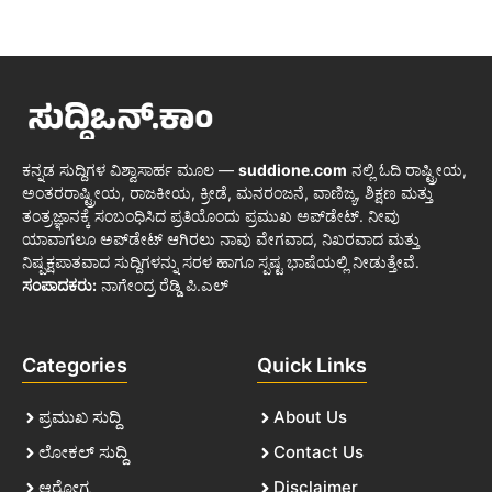
ಕನ್ನಡ ಸುದ್ದಿಗಳ ವಿಶ್ವಾಸಾರ್ಹ ಮೂಲ —
suddione.com
ನಲ್ಲಿ ಓದಿ ರಾಷ್ಟ್ರೀಯ,
ಅಂತರರಾಷ್ಟ್ರೀಯ, ರಾಜಕೀಯ, ಕ್ರೀಡೆ, ಮನರಂಜನೆ, ವಾಣಿಜ್ಯ, ಶಿಕ್ಷಣ ಮತ್ತು
ತಂತ್ರಜ್ಞಾನಕ್ಕೆ ಸಂಬಂಧಿಸಿದ ಪ್ರತಿಯೊಂದು ಪ್ರಮುಖ ಅಪ್‌ಡೇಟ್. ನೀವು
ಯಾವಾಗಲೂ ಅಪ್‌ಡೇಟ್ ಆಗಿರಲು ನಾವು ವೇಗವಾದ, ನಿಖರವಾದ ಮತ್ತು
ನಿಷ್ಪಕ್ಷಪಾತವಾದ ಸುದ್ದಿಗಳನ್ನು ಸರಳ ಹಾಗೂ ಸ್ಪಷ್ಟ ಭಾಷೆಯಲ್ಲಿ ನೀಡುತ್ತೇವೆ.
ಸಂಪಾದಕರು:
ನಾಗೇಂದ್ರ ರೆಡ್ಡಿ ಪಿ.ಎಲ್
Categories
Quick Links
ಪ್ರಮುಖ ಸುದ್ದಿ
About Us
ಲೋಕಲ್ ಸುದ್ದಿ
Contact Us
ಆರೋಗ್ಯ
Disclaimer