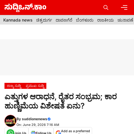
Skip
to
content
Men
Kannada news
ಚಿತ್ರದುರ್ಗ
ದಾವಣಗೆರೆ
ಬೆಂಗಳೂರು
ರಾಜಕೀಯ
ಚುನಾವಣೆ
ರಾಜ್ಯ ಸುದ್ದಿ
ಪ್ರಮುಖ ಸುದ್ದಿ
ಎತ್ತುಗಳ ಆರಾಧನೆ, ರೈತರ ಸಂಭ್ರಮ; ಕಾರ
ಹುಣ್ಣಿಮೆಯ ವಿಶೇಷತೆ ಏನು?
By
suddionenews
On: June 29, 2026 7:16 AM
Add as a preferred
Join Us
Follow Us