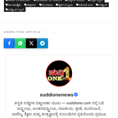
ಕಾರ ಹುಣ್ಣಿಮೆ
ಚಿತ್ರದುರ್ಗ
ಬೆಂಗಳೂರು
ರೈತರ ಸಂಭ್ರಮ
ವಿಶೇಷತೆ ಏನು
ಸುದ್ದಿಒನ್
ಸುದ್ದಿಒನ್ ನ್ಯೂಸ್
SHARE THIS ARTICLE
suddionenews
ಕನ್ನಡ ಸುದ್ದಿಗಳ ವಿಶ್ವಾಸಾರ್ಹ ಮೂಲ — suddione.com ನಲ್ಲಿ ಓದಿ
ರಾಷ್ಟ್ರೀಯ, ಅಂತರರಾಷ್ಟ್ರೀಯ, ರಾಜಕೀಯ, ಕ್ರೀಡೆ, ಮನರಂಜನೆ,
ವಾಣಿಜ್ಯ, ಶಿಕ್ಷಣ ಮತ್ತು ತಂತ್ರಜ್ಞಾನಕ್ಕೆ ಸಂಬಂಧಿಸಿದ ಪ್ರತಿಯೊಂದು ಪ್ರಮುಖ