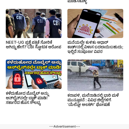
ಮಾಡಿಸಿಕೊಳ್ಳಿ
NEET-UG ಪ್ರಶ್ನೆ ಪತ್ರಿಕೆ ಸೋರಿಕೆ
ಮನೆಯಲ್ಲೇ ಕುಳಿತು ಆಧಾರ್
ಆಗಿದ್ದು ಹೇಗೆ? CBI ಸ್ಫೋಟಕ ಆರೋಪ
ಕಾರ್ಡ್‌ನಲ್ಲಿ ವಿಳಾಸ ಬದಲಾಯಿಬಹುದು;
ಇಲ್ಲಿದೆ ಸಂಪೂರ್ಣ ವಿವರ
ಕಳೆದುಹೋದ ಮೊಬೈಲ್ ಅನ್ನು
ಕರಾವಳಿ, ಮಲೆನಾಡಿನಲ್ಲಿ ಭಾರಿ ಮಳೆ
ಆನ್‌ಲೈನ್‌ನಲ್ಲೇ ಬ್ಲಾಕ್ ಮಾಡಿ!
ಮುನ್ಸೂಚನೆ : ವಿವಿಧ ಜಿಲ್ಲೆಗಳಿಗೆ
ಸರ್ಕಾರದ ಹೊಸ ಸೌಲಭ್ಯ
‘ಯೆಲ್ಲೋ ಅಲರ್ಟ್’ ಘೋಷಣೆ
---Advertisement---