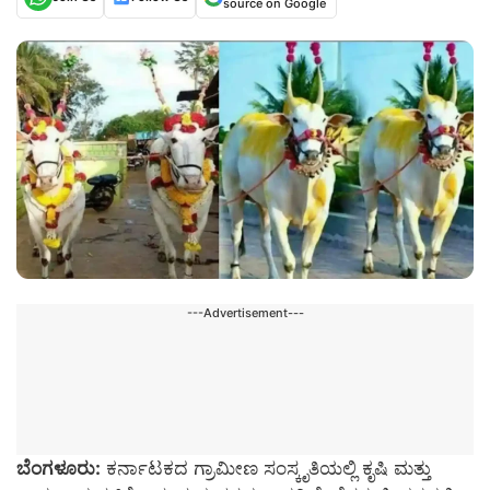
source on Google
---Advertisement---
ಬೆಂಗಳೂರು:
ಕರ್ನಾಟಕದ ಗ್ರಾಮೀಣ ಸಂಸ್ಕೃತಿಯಲ್ಲಿ ಕೃಷಿ ಮತ್ತು