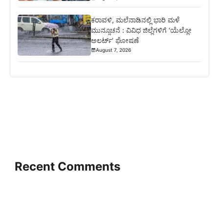
ಕರಾವಳಿ, ಮಲೆನಾಡಿನಲ್ಲಿ ಭಾರಿ ಮಳೆ
ಮುನ್ಸೂಚನೆ : ವಿವಿಧ ಜಿಲ್ಲೆಗಳಿಗೆ ‘ಯೆಲ್ಲೋ
ಅಲರ್ಟ್’ ಘೋಷಣೆ
August 7, 2026
Recent Comments