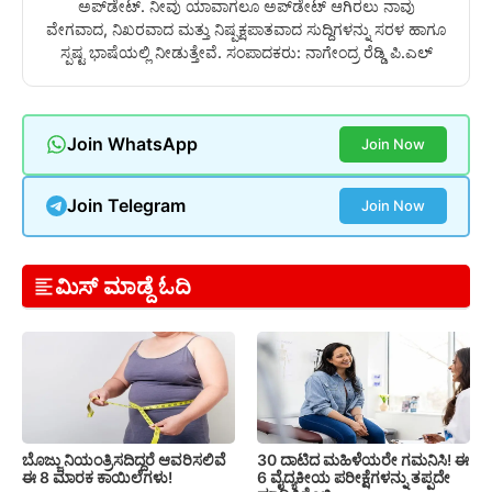
ಅಪ್‌ಡೇಟ್. ನೀವು ಯಾವಾಗಲೂ ಅಪ್‌ಡೇಟ್ ಆಗಿರಲು ನಾವು
ವೇಗವಾದ, ನಿಖರವಾದ ಮತ್ತು ನಿಷ್ಪಕ್ಷಪಾತವಾದ ಸುದ್ದಿಗಳನ್ನು ಸರಳ ಹಾಗೂ
ಸ್ಪಷ್ಟ ಭಾಷೆಯಲ್ಲಿ ನೀಡುತ್ತೇವೆ. ಸಂಪಾದಕರು: ನಾಗೇಂದ್ರ ರೆಡ್ಡಿ ಪಿ.ಎಲ್
Join WhatsApp
Join Now
Join Telegram
Join Now
ಮಿಸ್ ಮಾಡ್ದೆ ಓದಿ
ಬೊಜ್ಜು ನಿಯಂತ್ರಿಸದಿದ್ದರೆ ಆವರಿಸಲಿವೆ
30 ದಾಟಿದ ಮಹಿಳೆಯರೇ ಗಮನಿಸಿ! ಈ
ಈ 8 ಮಾರಕ ಕಾಯಿಲೆಗಳು!
6 ವೈದ್ಯಕೀಯ ಪರೀಕ್ಷೆಗಳನ್ನು ತಪ್ಪದೇ