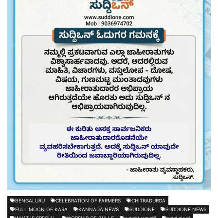
BENGALURU
CELEBRATION OF FARMERS
CHITRADURGA
FULL MOON OF KARA
KANNADA NEWS
SUDDIONE
SUDDIONE NEWS
WHAT IS SPECIAL
WORSHIP OF BULLS
ಎತ್ತುಗಳ ಆರಾಧನೆ
ಕನ್ನಡ ನ್ಯೂಸ್