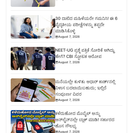
30 ದಾಟಿದ ಮಹಿಳೆಯರೇ ಗಮನಿಸಿ! ಈ 6
ವೈದ್ಯಕೀಯ ಪರೀಕ್ಷೆಗಳನ್ನು ತಪ್ಪದೇ
ಮಾಡಿಸಿಕೊಳ್ಳಿ
August 7, 2026
NEET-UG ಪ್ರಶ್ನೆ ಪತ್ರಿಕೆ ಸೋರಿಕೆ ಆಗಿದ್ದು
ಹೇಗೆ? CBI ಸ್ಫೋಟಕ ಆರೋಪ
August 7, 2026
ಮನೆಯಲ್ಲೇ ಕುಳಿತು ಆಧಾರ್ ಕಾರ್ಡ್‌ನಲ್ಲಿ
ವಿಳಾಸ ಬದಲಾಯಿಬಹುದು; ಇಲ್ಲಿದೆ
ಸಂಪೂರ್ಣ ವಿವರ
August 7, 2026
ಕಳೆದುಹೋದ ಮೊಬೈಲ್ ಅನ್ನು
ಆನ್‌ಲೈನ್‌ನಲ್ಲೇ ಬ್ಲಾಕ್ ಮಾಡಿ! ಸರ್ಕಾರದ
ಹೊಸ ಸೌಲಭ್ಯ
August 7, 2026