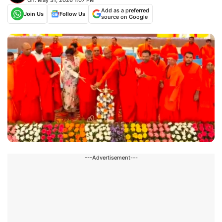
Add as a preferred
Join Us
Follow Us
source on Google
---Advertisement---