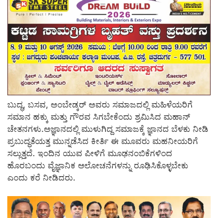
ಬುದ್ಧ, ಬಸವ, ಅಂಬೇಡ್ಕರ್ ಅವರು ಸಮಾಜದಲ್ಲಿ ಮಹಿಳೆಯರಿಗೆ
ಸಮಾನ ಹಕ್ಕು ಮತ್ತು ಗೌರವ ಸಿಗಬೇಕೆಂದು ಶ್ರಮಿಸಿದ ಮಹಾನ್
ಚೇತನಗಳು.ಅಜ್ಞಾನದಲ್ಲಿ ಮುಳುಗಿದ್ದ ಸಮಾಜಕ್ಕೆ ಜ್ಞಾನದ ಬೆಳಕು ನೀಡಿ
ಪ್ರಬುದ್ಧತೆಯತ್ತ ಮುನ್ನಡೆಸಿದ ಕೀರ್ತಿ ಈ ಮೂವರು ಮಹನೀಯರಿಗೆ
ಸಲ್ಲುತ್ತದೆ. ಇಂದಿನ ಯುವ ಪೀಳಿಗೆ ಮೂಢನಂಬಿಕೆಗಳಿಂದ
ಹೊರಬಂದು ವೈಜ್ಞಾನಿಕ ಆಲೋಚನೆಗಳನ್ನು ರೂಢಿಸಿಕೊಳ್ಳಬೇಕು
ಎಂದು ಕರೆ ನೀಡಿದರು.