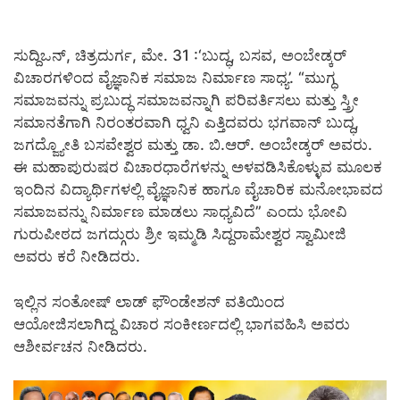
ಸುದ್ದಿಒನ್, ಚಿತ್ರದುರ್ಗ, ಮೇ. 31 :
‘ಬುದ್ಧ, ಬಸವ, ಅಂಬೇಡ್ಕರ್
ವಿಚಾರಗಳಿಂದ ವೈಜ್ಞಾನಿಕ ಸಮಾಜ ನಿರ್ಮಾಣ ಸಾಧ್ಯ’. “ಮುಗ್ಧ
ಸಮಾಜವನ್ನು ಪ್ರಬುದ್ಧ ಸಮಾಜವನ್ನಾಗಿ ಪರಿವರ್ತಿಸಲು ಮತ್ತು ಸ್ತ್ರೀ
ಸಮಾನತೆಗಾಗಿ ನಿರಂತರವಾಗಿ ಧ್ವನಿ ಎತ್ತಿದವರು ಭಗವಾನ್ ಬುದ್ಧ,
ಜಗದ್ಜ್ಯೋತಿ ಬಸವೇಶ್ವರ ಮತ್ತು ಡಾ. ಬಿ.ಆರ್. ಅಂಬೇಡ್ಕರ್ ಅವರು.
ಈ ಮಹಾಪುರುಷರ ವಿಚಾರಧಾರೆಗಳನ್ನು ಅಳವಡಿಸಿಕೊಳ್ಳುವ ಮೂಲಕ
ಇಂದಿನ ವಿದ್ಯಾರ್ಥಿಗಳಲ್ಲಿ ವೈಜ್ಞಾನಿಕ ಹಾಗೂ ವೈಚಾರಿಕ ಮನೋಭಾವದ
ಸಮಾಜವನ್ನು ನಿರ್ಮಾಣ ಮಾಡಲು ಸಾಧ್ಯವಿದೆ” ಎಂದು ಭೋವಿ
ಗುರುಪೀಠದ ಜಗದ್ಗುರು ಶ್ರೀ ಇಮ್ಮಡಿ ಸಿದ್ದರಾಮೇಶ್ವರ ಸ್ವಾಮೀಜಿ
ಅವರು ಕರೆ ನೀಡಿದರು.
ಇಲ್ಲಿನ ಸಂತೋಷ್ ಲಾಡ್ ಫೌಂಡೇಶನ್ ವತಿಯಿಂದ
ಆಯೋಜಿಸಲಾಗಿದ್ದ ವಿಚಾರ ಸಂಕೀರ್ಣದಲ್ಲಿ ಭಾಗವಹಿಸಿ ಅವರು
ಆಶೀರ್ವಚನ ನೀಡಿದರು.