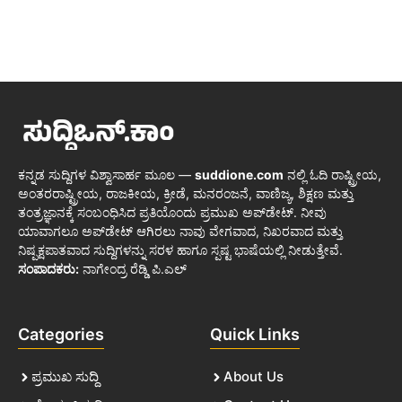
ಕನ್ನಡ ಸುದ್ದಿಗಳ ವಿಶ್ವಾಸಾರ್ಹ ಮೂಲ —
suddione.com
ನಲ್ಲಿ ಓದಿ ರಾಷ್ಟ್ರೀಯ,
ಅಂತರರಾಷ್ಟ್ರೀಯ, ರಾಜಕೀಯ, ಕ್ರೀಡೆ, ಮನರಂಜನೆ, ವಾಣಿಜ್ಯ, ಶಿಕ್ಷಣ ಮತ್ತು
ತಂತ್ರಜ್ಞಾನಕ್ಕೆ ಸಂಬಂಧಿಸಿದ ಪ್ರತಿಯೊಂದು ಪ್ರಮುಖ ಅಪ್‌ಡೇಟ್. ನೀವು
ಯಾವಾಗಲೂ ಅಪ್‌ಡೇಟ್ ಆಗಿರಲು ನಾವು ವೇಗವಾದ, ನಿಖರವಾದ ಮತ್ತು
ನಿಷ್ಪಕ್ಷಪಾತವಾದ ಸುದ್ದಿಗಳನ್ನು ಸರಳ ಹಾಗೂ ಸ್ಪಷ್ಟ ಭಾಷೆಯಲ್ಲಿ ನೀಡುತ್ತೇವೆ.
ಸಂಪಾದಕರು:
ನಾಗೇಂದ್ರ ರೆಡ್ಡಿ ಪಿ.ಎಲ್
Categories
Quick Links
ಪ್ರಮುಖ ಸುದ್ದಿ
About Us