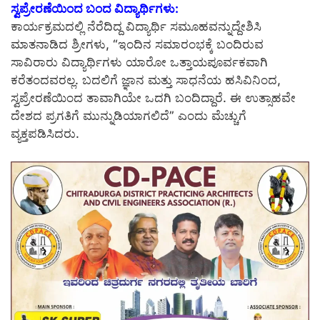
ಸ್ವಪ್ರೇರಣೆಯಿಂದ ಬಂದ ವಿದ್ಯಾರ್ಥಿಗಳು:
ಕಾರ್ಯಕ್ರಮದಲ್ಲಿ ನೆರೆದಿದ್ದ ವಿದ್ಯಾರ್ಥಿ ಸಮೂಹವನ್ನುದ್ದೇಶಿಸಿ
ಮಾತನಾಡಿದ ಶ್ರೀಗಳು, “ಇಂದಿನ ಸಮಾರಂಭಕ್ಕೆ ಬಂದಿರುವ
ಸಾವಿರಾರು ವಿದ್ಯಾರ್ಥಿಗಳು ಯಾರೋ ಒತ್ತಾಯಪೂರ್ವಕವಾಗಿ
ಕರೆತಂದವರಲ್ಲ. ಬದಲಿಗೆ ಜ್ಞಾನ ಮತ್ತು ಸಾಧನೆಯ ಹಸಿವಿನಿಂದ,
ಸ್ವಪ್ರೇರಣೆಯಿಂದ ತಾವಾಗಿಯೇ ಒದಗಿ ಬಂದಿದ್ದಾರೆ. ಈ ಉತ್ಸಾಹವೇ
ದೇಶದ ಪ್ರಗತಿಗೆ ಮುನ್ನುಡಿಯಾಗಲಿದೆ” ಎಂದು ಮೆಚ್ಚುಗೆ
ವ್ಯಕ್ತಪಡಿಸಿದರು.