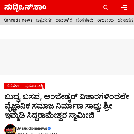
Skip
to
content
Men
Kannada news
ಚಿತ್ರದುರ್ಗ
ದಾವಣಗೆರೆ
ಬೆಂಗಳೂರು
ರಾಜಕೀಯ
ಚುನಾವಣೆ
ಚಿತ್ರದುರ್ಗ
ಪ್ರಮುಖ ಸುದ್ದಿ
ಬುದ್ಧ, ಬಸವ, ಅಂಬೇಡ್ಕರ್ ವಿಚಾರಗಳಿಂದಲೇ
ವೈಜ್ಞಾನಿಕ ಸಮಾಜ ನಿರ್ಮಾಣ ಸಾಧ್ಯ: ಶ್ರೀ
ಇಮ್ಮಡಿ ಸಿದ್ದರಾಮೇಶ್ವರ ಸ್ವಾಮೀಜಿ
By
suddionenews
On: May 31, 2026 1:07 PM