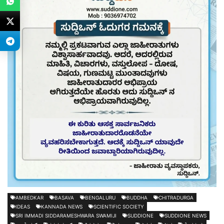
AMBEDKAR
BASAVA
BENGALURU
BUDDHA
CHITRADURGA
IDEAS
KANNADA NEWS
SCIENTIFIC SOCIETY
SRI IMMADI SIDDARAMESHWARA SWAMIJI
SUDDIONE
SUDDIONE NEWS