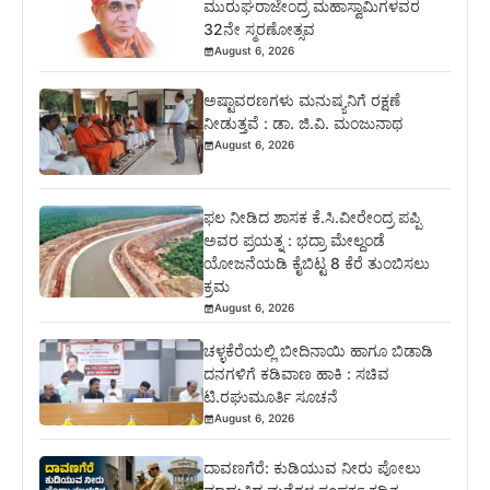
ಮುರುಘರಾಜೇಂದ್ರ ಮಹಾಸ್ವಾಮಿಗಳವರ
32ನೇ ಸ್ಮರಣೋತ್ಸವ
August 6, 2026
ಅಷ್ಟಾವರಣಗಳು ಮನುಷ್ಯನಿಗೆ ರಕ್ಷಣೆ
ನೀಡುತ್ತವೆ : ಡಾ. ಜಿ.ವಿ. ಮಂಜುನಾಥ
August 6, 2026
ಫಲ ನೀಡಿದ ಶಾಸಕ ಕೆ.ಸಿ.ವೀರೇಂದ್ರ ಪಪ್ಪಿ
ಅವರ ಪ್ರಯತ್ನ : ಭದ್ರಾ ಮೇಲ್ದಂಡೆ
ಯೋಜನೆಯಡಿ ಕೈಬಿಟ್ಟ 8 ಕೆರೆ ತುಂಬಿಸಲು
ಕ್ರಮ
August 6, 2026
ಚಳ್ಳಕೆರೆಯಲ್ಲಿ ಬೀದಿನಾಯಿ ಹಾಗೂ ಬಿಡಾಡಿ
ದನಗಳಿಗೆ ಕಡಿವಾಣ ಹಾಕಿ : ಸಚಿವ
ಟಿ.ರಘುಮೂರ್ತಿ ಸೂಚನೆ
August 6, 2026
ದಾವಣಗೆರೆ: ಕುಡಿಯುವ ನೀರು ಪೋಲು