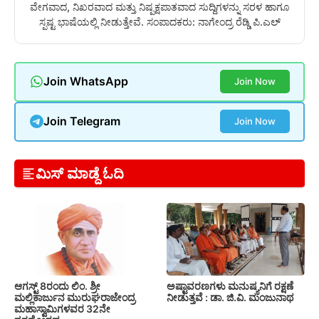
ವೇಗವಾದ, ನಿಖರವಾದ ಮತ್ತು ನಿಷ್ಪಕ್ಷಪಾತವಾದ ಸುದ್ದಿಗಳನ್ನು ಸರಳ ಹಾಗೂ
ಸ್ಪಷ್ಟ ಭಾಷೆಯಲ್ಲಿ ನೀಡುತ್ತೇವೆ. ಸಂಪಾದಕರು: ನಾಗೇಂದ್ರ ರೆಡ್ಡಿ ಪಿ.ಎಲ್
Join WhatsApp
Join Now
Join Telegram
Join Now
ಮಿಸ್ ಮಾಡ್ದೆ ಓದಿ
ಆಗಸ್ಟ್ 8ರಂದು ಲಿಂ. ಶ್ರೀ
ಅಷ್ಟಾವರಣಗಳು ಮನುಷ್ಯನಿಗೆ ರಕ್ಷಣೆ
ಮಲ್ಲಿಕಾರ್ಜುನ ಮುರುಘರಾಜೇಂದ್ರ
ನೀಡುತ್ತವೆ : ಡಾ. ಜಿ.ವಿ. ಮಂಜುನಾಥ
ಮಹಾಸ್ವಾಮಿಗಳವರ 32ನೇ