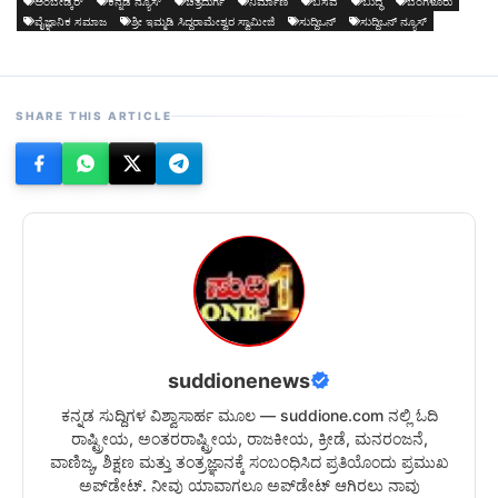
ಅಂಬೇಡ್ಕರ್
ಕನ್ನಡ ನ್ಯೂಸ್
ಚಿತ್ರದುರ್ಗ
ನಿರ್ಮಾಣ
ಬಸವ
ಬುದ್ಧ
ಬೆಂಗಳೂರು
ವೈಜ್ಞಾನಿಕ ಸಮಾಜ
ಶ್ರೀ ಇಮ್ಮಡಿ ಸಿದ್ದರಾಮೇಶ್ವರ ಸ್ವಾಮೀಜಿ
ಸುದ್ದಿಒನ್
ಸುದ್ದಿಒನ್ ನ್ಯೂಸ್
SHARE THIS ARTICLE
suddionenews
ಕನ್ನಡ ಸುದ್ದಿಗಳ ವಿಶ್ವಾಸಾರ್ಹ ಮೂಲ — suddione.com ನಲ್ಲಿ ಓದಿ
ರಾಷ್ಟ್ರೀಯ, ಅಂತರರಾಷ್ಟ್ರೀಯ, ರಾಜಕೀಯ, ಕ್ರೀಡೆ, ಮನರಂಜನೆ,
ವಾಣಿಜ್ಯ, ಶಿಕ್ಷಣ ಮತ್ತು ತಂತ್ರಜ್ಞಾನಕ್ಕೆ ಸಂಬಂಧಿಸಿದ ಪ್ರತಿಯೊಂದು ಪ್ರಮುಖ
ಅಪ್‌ಡೇಟ್. ನೀವು ಯಾವಾಗಲೂ ಅಪ್‌ಡೇಟ್ ಆಗಿರಲು ನಾವು