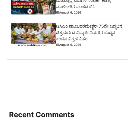
ಮಾಡುತ್ತಿದ್ದ ಮನೆಗಳ ಸಂಪರ್ಕ ಕಡಿತ,
ಮಾಲೀಕರಿಗೆ ದಂಡದ ಬಿಸಿ
August 6, 2026
ಡಿಸಿಎಂ ಡಾ.ಜಿ.ಪರಮೇಶ್ವರ್ 75ನೇ ಜನ್ಮದಿನ:
ಚಿತ್ರದುರ್ಗದ ವಿದ್ಯಾರ್ಥಿನಿಯರಿಗೆ ಬುದ್ಧನ
ಕಂಚಿನ ವಿಗ್ರಹ ವಿತರ
August 6, 2026
Recent Comments