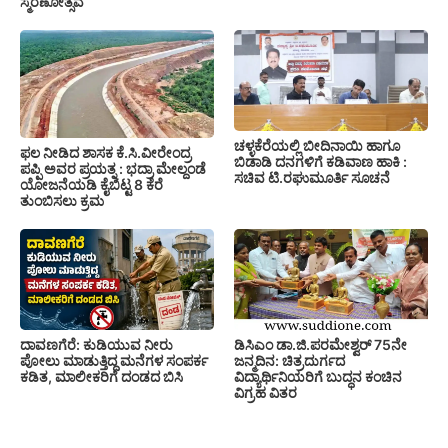
ಸ್ಮರಣೋತ್ಸವ
ಚಳ್ಳಕೆರೆಯಲ್ಲಿ ಬೀದಿನಾಯಿ ಹಾಗೂ
ಫಲ ನೀಡಿದ ಶಾಸಕ ಕೆ.ಸಿ.ವೀರೇಂದ್ರ
ಬಿಡಾಡಿ ದನಗಳಿಗೆ ಕಡಿವಾಣ ಹಾಕಿ :
ಪಪ್ಪಿ ಅವರ ಪ್ರಯತ್ನ : ಭದ್ರಾ ಮೇಲ್ದಂಡೆ
ಸಚಿವ ಟಿ.ರಘುಮೂರ್ತಿ ಸೂಚನೆ
ಯೋಜನೆಯಡಿ ಕೈಬಿಟ್ಟ 8 ಕೆರೆ
ತುಂಬಿಸಲು ಕ್ರಮ
ದಾವಣಗೆರೆ: ಕುಡಿಯುವ ನೀರು
ಡಿಸಿಎಂ ಡಾ.ಜಿ.ಪರಮೇಶ್ವರ್ 75ನೇ
ಪೋಲು ಮಾಡುತ್ತಿದ್ದ ಮನೆಗಳ ಸಂಪರ್ಕ
ಜನ್ಮದಿನ: ಚಿತ್ರದುರ್ಗದ
ಕಡಿತ, ಮಾಲೀಕರಿಗೆ ದಂಡದ ಬಿಸಿ
ವಿದ್ಯಾರ್ಥಿನಿಯರಿಗೆ ಬುದ್ಧನ ಕಂಚಿನ
ವಿಗ್ರಹ ವಿತರ