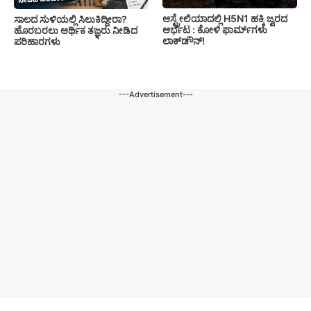
ಆಸ್ಟ್ರೇಲಿಯಾದಲ್ಲಿ H5N1 ಹಕ್ಕಿ ಜ್ವರದ
ಸಾಲದ ಸುಳಿಯಲ್ಲಿ ಸಿಲುಕಿದ್ದೀರಾ?
ಆರ್ಭಟ : ಕೋಳಿ ಫಾರ್ಮ್‌ಗಳು
ಹೊರಬರಲು ಆರ್ಥಿಕ ತಜ್ಞರು ನೀಡಿದ
ಲಾಕ್‌ಡೌನ್!
ಪರಿಹಾರಗಳು
---Advertisement---