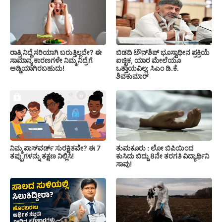
ರಾತ್ರಿ ನಿದ್ದೆ ಸರಿಯಾಗಿ ಬರುತ್ತಿಲ್ಲವೇ? ಈ
ಬಿಡದಿ ಟೌನ್‌ಶಿಪ್‌ ಭೂಸ್ವಾಧೀನ ಪ್ರಕ್ರಿಯೆ
ಸಾಮಾನ್ಯ ಕಾರಣಗಳೇ ನಿಮ್ಮ ನಿದ್ರೆಗೆ
ಐಚ್ಛಿಕ, ಯಾರ ಮೇಲೆಯೂ
ಅಡ್ಡಿಯಾಗಿರಬಹುದು!
ಒತ್ತಾಯವಿಲ್ಲ: ಸಿಎಂ ಡಿ.ಕೆ.
ಶಿವಕುಮಾರ್
ನಿಮ್ಮ ಪಾಸ್‌ವರ್ಡ್ ಸುರಕ್ಷಿತವೇ? ಈ 7
ತುಮಕೂರು : ಲೋ ಬಿಪಿಯಿಂದ
ತಪ್ಪುಗಳನ್ನು ತಕ್ಷಣ ನಿಲ್ಲಿಸಿ!
ಕುಸಿದು ಬಿದ್ದು 8ನೇ ತರಗತಿ ವಿದ್ಯಾರ್ಥಿನಿ
ಸಾವು!