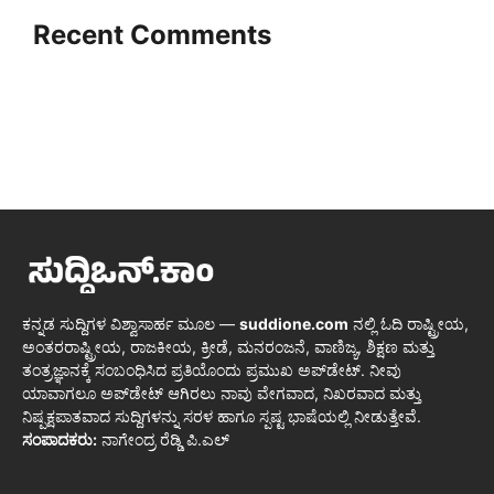
Recent Comments
ಕನ್ನಡ ಸುದ್ದಿಗಳ ವಿಶ್ವಾಸಾರ್ಹ ಮೂಲ —
suddione.com
ನಲ್ಲಿ ಓದಿ ರಾಷ್ಟ್ರೀಯ,
ಅಂತರರಾಷ್ಟ್ರೀಯ, ರಾಜಕೀಯ, ಕ್ರೀಡೆ, ಮನರಂಜನೆ, ವಾಣಿಜ್ಯ, ಶಿಕ್ಷಣ ಮತ್ತು
ತಂತ್ರಜ್ಞಾನಕ್ಕೆ ಸಂಬಂಧಿಸಿದ ಪ್ರತಿಯೊಂದು ಪ್ರಮುಖ ಅಪ್‌ಡೇಟ್. ನೀವು
ಯಾವಾಗಲೂ ಅಪ್‌ಡೇಟ್ ಆಗಿರಲು ನಾವು ವೇಗವಾದ, ನಿಖರವಾದ ಮತ್ತು
ನಿಷ್ಪಕ್ಷಪಾತವಾದ ಸುದ್ದಿಗಳನ್ನು ಸರಳ ಹಾಗೂ ಸ್ಪಷ್ಟ ಭಾಷೆಯಲ್ಲಿ ನೀಡುತ್ತೇವೆ.
ಸಂಪಾದಕರು:
ನಾಗೇಂದ್ರ ರೆಡ್ಡಿ ಪಿ.ಎಲ್