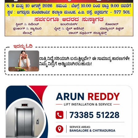
ಇದನ್ನು ಓದಿ
ರಾತ್ರಿ ನಿದ್ದೆ ಸರಿಯಾಗಿ ಬರುತ್ತಿಲ್ಲವೇ? ಈ ಸಾಮಾನ್ಯ ಕಾರಣಗಳೇ
ನಿಮ್ಮ ನಿದ್ರೆಗೆ ಅಡ್ಡಿಯಾಗಿರಬಹುದು!