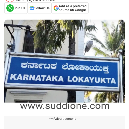
Add as a preferred
Join Us
Follow Us
source on Google
---Advertisement---