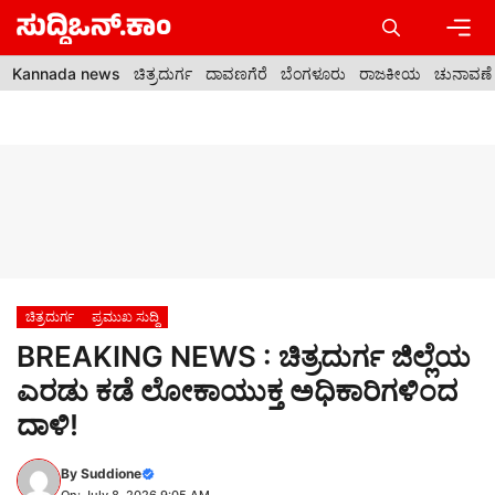
Skip
to
content
Men
Kannada news
ಚಿತ್ರದುರ್ಗ
ದಾವಣಗೆರೆ
ಬೆಂಗಳೂರು
ರಾಜಕೀಯ
ಚುನಾವಣೆ
ಚಿತ್ರದುರ್ಗ
ಪ್ರಮುಖ ಸುದ್ದಿ
BREAKING NEWS : ಚಿತ್ರದುರ್ಗ ಜಿಲ್ಲೆಯ
ಎರಡು ಕಡೆ ಲೋಕಾಯುಕ್ತ ಅಧಿಕಾರಿಗಳಿಂದ
ದಾಳಿ!
By
Suddione
On: July 8, 2026 9:05 AM