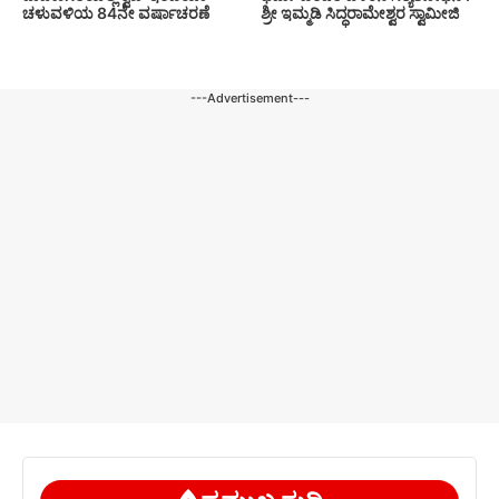
ಚಳುವಳಿಯ 84ನೇ ವರ್ಷಾಚರಣೆ
ಶ್ರೀ ಇಮ್ಮಡಿ ಸಿದ್ಧರಾಮೇಶ್ವರ ಸ್ವಾಮೀಜಿ
---Advertisement---