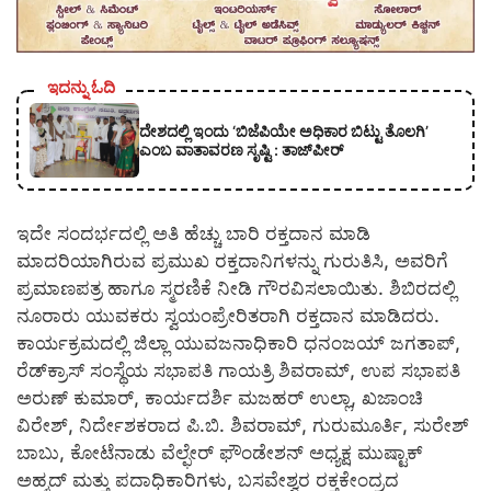
ಇದನ್ನು ಓದಿ
ದೇಶದಲ್ಲಿ ಇಂದು ‘ಬಿಜೆಪಿಯೇ ಅಧಿಕಾರ ಬಿಟ್ಟು ತೊಲಗಿ’
ಎಂಬ ವಾತಾವರಣ ಸೃಷ್ಟಿ : ತಾಜ್‌ಪೀರ್
ಇದೇ ಸಂದರ್ಭದಲ್ಲಿ ಅತಿ ಹೆಚ್ಚು ಬಾರಿ ರಕ್ತದಾನ ಮಾಡಿ
ಮಾದರಿಯಾಗಿರುವ ಪ್ರಮುಖ ರಕ್ತದಾನಿಗಳನ್ನು ಗುರುತಿಸಿ, ಅವರಿಗೆ
ಪ್ರಮಾಣಪತ್ರ ಹಾಗೂ ಸ್ಮರಣಿಕೆ ನೀಡಿ ಗೌರವಿಸಲಾಯಿತು. ಶಿಬಿರದಲ್ಲಿ
ನೂರಾರು ಯುವಕರು ಸ್ವಯಂಪ್ರೇರಿತರಾಗಿ ರಕ್ತದಾನ ಮಾಡಿದರು.
ಕಾರ್ಯಕ್ರಮದಲ್ಲಿ ಜಿಲ್ಲಾ ಯುವಜನಾಧಿಕಾರಿ ಧನಂಜಯ್ ಜಗತಾಪ್,
ರೆಡ್‍ಕ್ರಾಸ್ ಸಂಸ್ಥೆಯ ಸಭಾಪತಿ ಗಾಯತ್ರಿ ಶಿವರಾಮ್, ಉಪ ಸಭಾಪತಿ
ಅರುಣ್ ಕುಮಾರ್, ಕಾರ್ಯದರ್ಶಿ ಮಜಹರ್ ಉಲ್ಲಾ, ಖಜಾಂಚಿ
ವಿರೇಶ್, ನಿರ್ದೇಶಕರಾದ ಪಿ.ಬಿ. ಶಿವರಾಮ್, ಗುರುಮೂರ್ತಿ, ಸುರೇಶ್
ಬಾಬು, ಕೋಟೆನಾಡು ವೆಲ್ಫೇರ್ ಫೌಂಡೇಶನ್ ಅಧ್ಯಕ್ಷ ಮುಷ್ಟಾಕ್
ಅಹ್ಮದ್ ಮತ್ತು ಪದಾಧಿಕಾರಿಗಳು, ಬಸವೇಶ್ವರ ರಕ್ತಕೇಂದ್ರದ