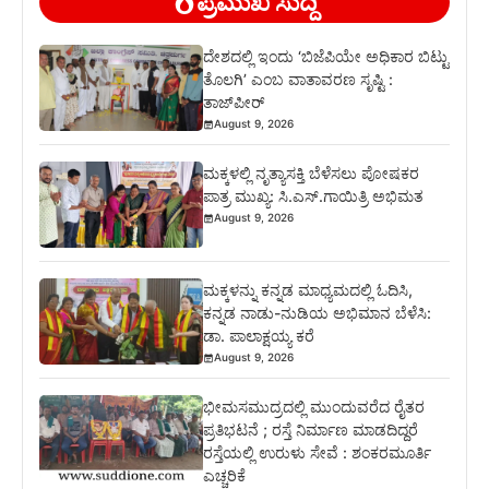
ಪ್ರಮುಖ ಸುದ್ದಿ
ದೇಶದಲ್ಲಿ ಇಂದು ‘ಬಿಜೆಪಿಯೇ ಅಧಿಕಾರ ಬಿಟ್ಟು
ತೊಲಗಿ’ ಎಂಬ ವಾತಾವರಣ ಸೃಷ್ಟಿ :
ತಾಜ್‌ಪೀರ್
August 9, 2026
ಮಕ್ಕಳಲ್ಲಿ ನೃತ್ಯಾಸಕ್ತಿ ಬೆಳೆಸಲು ಪೋಷಕರ
ಪಾತ್ರ ಮುಖ್ಯ: ಸಿ.ಎಸ್.ಗಾಯಿತ್ರಿ ಅಭಿಮತ
August 9, 2026
ಮಕ್ಕಳನ್ನು ಕನ್ನಡ ಮಾಧ್ಯಮದಲ್ಲಿ ಓದಿಸಿ,
ಕನ್ನಡ ನಾಡು-ನುಡಿಯ ಅಭಿಮಾನ ಬೆಳೆಸಿ:
ಡಾ. ಪಾಲಾಕ್ಷಯ್ಯ ಕರೆ
August 9, 2026
ಭೀಮಸಮುದ್ರದಲ್ಲಿ ಮುಂದುವರೆದ ರೈತರ
ಪ್ರತಿಭಟನೆ ; ರಸ್ತೆ ನಿರ್ಮಾಣ ಮಾಡದಿದ್ದರೆ
ರಸ್ತೆಯಲ್ಲಿ ಉರುಳು ಸೇವೆ : ಶಂಕರಮೂರ್ತಿ
ಎಚ್ಚರಿಕೆ