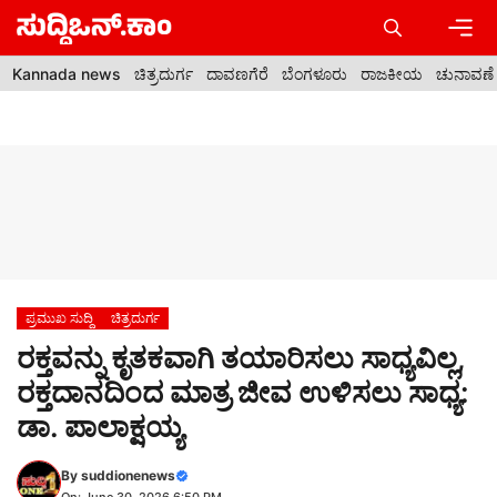
Skip
to
content
Men
Kannada news
ಚಿತ್ರದುರ್ಗ
ದಾವಣಗೆರೆ
ಬೆಂಗಳೂರು
ರಾಜಕೀಯ
ಚುನಾವಣೆ
ಪ್ರಮುಖ ಸುದ್ದಿ
ಚಿತ್ರದುರ್ಗ
ರಕ್ತವನ್ನು ಕೃತಕವಾಗಿ ತಯಾರಿಸಲು ಸಾಧ್ಯವಿಲ್ಲ,
ರಕ್ತದಾನದಿಂದ ಮಾತ್ರ ಜೀವ ಉಳಿಸಲು ಸಾಧ್ಯ:
ಡಾ. ಪಾಲಾಕ್ಷಯ್ಯ
By
suddionenews
On: June 30, 2026 6:50 PM