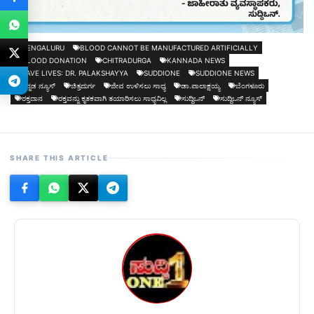
BENGALURU
BLOOD CANNOT BE MANUFACTURED ARTIFICIALLY
BLOOD DONATION
CHITRADURGA
KANNADA NEWS
SAVE LIVES: DR. PALAKSHAYYA
SUDDIONE
SUDDIONE NEWS
ಕನ್ನಡ ನ್ಯೂಸ್
ಚಿತ್ರದುರ್ಗ
ಜೀವ ಉಳಿಸಲು ಸಾಧ್ಯ
ಡಾ.ಪಾಲಾಕ್ಷಯ್ಯ
ಬೆಂಗಳೂರು
ರಕ್ತದಾನ
ರಕ್ತವನ್ನು ಕೃತಕವಾಗಿ ತಯಾರಿಸಲು ಸಾಧ್ಯವಿಲ್ಲ
ಸುದ್ದಿಒನ್
ಸುದ್ದಿಒನ್ ನ್ಯೂಸ್
SHARE THIS ARTICLE