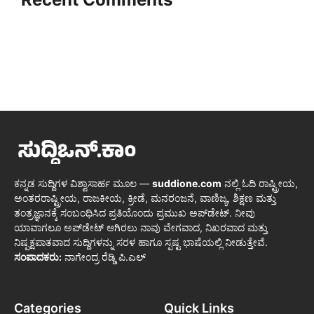
ಕನ್ನಡ ಸುದ್ದಿಗಳ ವಿಶ್ವಾಸಾರ್ಹ ಮೂಲ —
suddione.com
ನಲ್ಲಿ ಓದಿ ರಾಷ್ಟ್ರೀಯ,
ಅಂತರರಾಷ್ಟ್ರೀಯ, ರಾಜಕೀಯ, ಕ್ರೀಡೆ, ಮನರಂಜನೆ, ವಾಣಿಜ್ಯ, ಶಿಕ್ಷಣ ಮತ್ತು
ತಂತ್ರಜ್ಞಾನಕ್ಕೆ ಸಂಬಂಧಿಸಿದ ಪ್ರತಿಯೊಂದು ಪ್ರಮುಖ ಅಪ್‌ಡೇಟ್. ನೀವು
ಯಾವಾಗಲೂ ಅಪ್‌ಡೇಟ್ ಆಗಿರಲು ನಾವು ವೇಗವಾದ, ನಿಖರವಾದ ಮತ್ತು
ನಿಷ್ಪಕ್ಷಪಾತವಾದ ಸುದ್ದಿಗಳನ್ನು ಸರಳ ಹಾಗೂ ಸ್ಪಷ್ಟ ಭಾಷೆಯಲ್ಲಿ ನೀಡುತ್ತೇವೆ.
ಸಂಪಾದಕರು:
ನಾಗೇಂದ್ರ ರೆಡ್ಡಿ ಪಿ.ಎಲ್
Categories
Quick Links