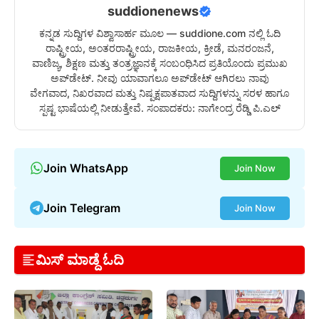
suddionenews
ಕನ್ನಡ ಸುದ್ದಿಗಳ ವಿಶ್ವಾಸಾರ್ಹ ಮೂಲ — suddione.com ನಲ್ಲಿ ಓದಿ
ರಾಷ್ಟ್ರೀಯ, ಅಂತರರಾಷ್ಟ್ರೀಯ, ರಾಜಕೀಯ, ಕ್ರೀಡೆ, ಮನರಂಜನೆ,
ವಾಣಿಜ್ಯ, ಶಿಕ್ಷಣ ಮತ್ತು ತಂತ್ರಜ್ಞಾನಕ್ಕೆ ಸಂಬಂಧಿಸಿದ ಪ್ರತಿಯೊಂದು ಪ್ರಮುಖ
ಅಪ್‌ಡೇಟ್. ನೀವು ಯಾವಾಗಲೂ ಅಪ್‌ಡೇಟ್ ಆಗಿರಲು ನಾವು
ವೇಗವಾದ, ನಿಖರವಾದ ಮತ್ತು ನಿಷ್ಪಕ್ಷಪಾತವಾದ ಸುದ್ದಿಗಳನ್ನು ಸರಳ ಹಾಗೂ
ಸ್ಪಷ್ಟ ಭಾಷೆಯಲ್ಲಿ ನೀಡುತ್ತೇವೆ. ಸಂಪಾದಕರು: ನಾಗೇಂದ್ರ ರೆಡ್ಡಿ ಪಿ.ಎಲ್
Join WhatsApp
Join Now
Join Telegram
Join Now
ಮಿಸ್ ಮಾಡ್ದೆ ಓದಿ