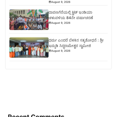
August 9, 2026
ದಾವಣಗೆರೆಯಲ್ಲಿ ಕ್ವಿಟ್ ಇಂಡಿಯಾ
ಚಳುವಳಿಯ 84ನೇ ವರ್ಷಾಚರಣೆ
August 9, 2026
ಧರ್ಮ ಎಂದರೆ ಬೆಳಕಿನ ಸತ್ಯಶೋಧನೆ : ಶ್ರೀ
ಇಮ್ಮಡಿ ಸಿದ್ಧರಾಮೇಶ್ವರ ಸ್ವಾಮೀಜಿ
August 9, 2026
Recent Comments