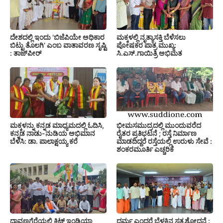
ದೇಶದಲ್ಲಿ ಇಂದು ‘ಬಿಜೆಪಿಯೇ ಅಧಿಕಾರ
ಮಕ್ಕಳಲ್ಲಿ ನೃತ್ಯಾಸಕ್ತಿ ಬೆಳೆಸಲು
ಬಿಟ್ಟು ತೊಲಗಿ’ ಎಂಬ ವಾತಾವರಣ ಸೃಷ್ಟಿ
ಪೋಷಕರ ಪಾತ್ರ ಮುಖ್ಯ:
: ತಾಜ್‌ಪೀರ್
ಸಿ.ಎಸ್.ಗಾಯಿತ್ರಿ ಅಭಿಮತ
ಮಕ್ಕಳನ್ನು ಕನ್ನಡ ಮಾಧ್ಯಮದಲ್ಲಿ ಓದಿಸಿ,
ಭೀಮಸಮುದ್ರದಲ್ಲಿ ಮುಂದುವರೆದ
ಕನ್ನಡ ನಾಡು-ನುಡಿಯ ಅಭಿಮಾನ
ರೈತರ ಪ್ರತಿಭಟನೆ ; ರಸ್ತೆ ನಿರ್ಮಾಣ
ಬೆಳೆಸಿ: ಡಾ. ಪಾಲಾಕ್ಷಯ್ಯ ಕರೆ
ಮಾಡದಿದ್ದರೆ ರಸ್ತೆಯಲ್ಲಿ ಉರುಳು ಸೇವೆ :
ಶಂಕರಮೂರ್ತಿ ಎಚ್ಚರಿಕೆ
ದಾವಣಗೆರೆಯಲ್ಲಿ ಕ್ವಿಟ್ ಇಂಡಿಯಾ
ಧರ್ಮ ಎಂದರೆ ಬೆಳಕಿನ ಸತ್ಯಶೋಧನೆ :