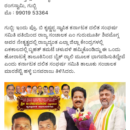
ರಂಗಸ್ವಾಮಿ, ಗುಬ್ಬಿ
ಮೊ : 99019 53364
ಗುಬ್ಬಿ: ಇಂದು ಪ್ರೊ. ಬಿ ಕೃಷ್ಣಪ್ಪ ಸ್ಥಾಪಿತ ಕರ್ನಾಟಕ ದಲಿತ ಸಂಘರ್ಷ
ಸಮಿತಿ ವತಿಯಿಂದ ರಾಜ್ಯ ಸಂಚಾಲಕ ಎಂ ಗುರುಮೂರ್ತಿ ಶಿವಮೊಗ್ಗ
ಅವರ ನೇತೃತ್ವದಲ್ಲಿ ರಾಜ್ಯದ್ಯಂತ ಎಲ್ಲಾ ಜಿಲ್ಲಾ ಕೇಂದ್ರಗಳಲ್ಲಿ
ಏಕಕಾಲದಲ್ಲಿ ಬೃಹತ್ ತಮಟೆ ಚಳುವಳಿ ಹಮ್ಮಿಕೊಂಡಿದ್ದು ಈ ಒಂದು
ಹೋರಾಟಕ್ಕೆ ತಾಲೂಕಿನಿಂದ ಬೈಕ್ ರ‍್ಯಾಲಿ ಮೂಲಕ ಭಾಗವಹಿಸುತಿದ್ದೇವೆ
ಎಂದು ಕರ್ನಾಟಕ ದಲಿತ ಸಂಘರ್ಷ ಸಮಿತಿ ತಾಲೂಕು ಸಂಚಾಲಕ
ಮಾರಶೆಟ್ಟಿ ಹಳ್ಳಿ ಬಸವರಾಜು ತಿಳಿಸಿದರು.