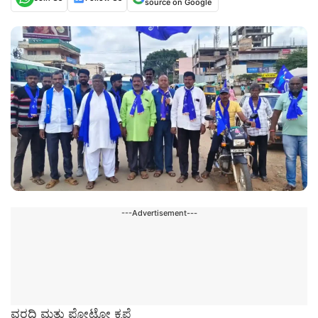
source on Google
---Advertisement---
ವರದಿ ಮತ್ತು ಫೋಟೋ ಕೃಪೆ