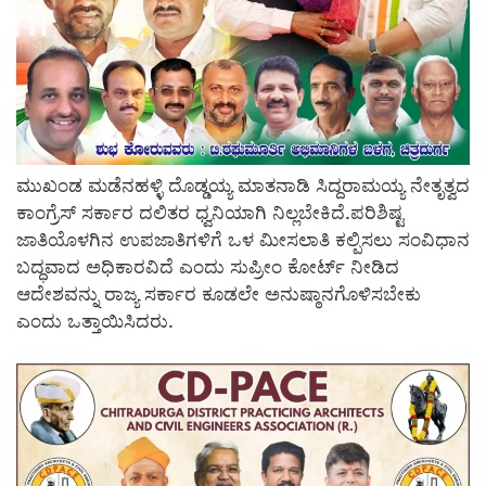
ಮುಖಂಡ ಮಡೆನಹಳ್ಳಿ ದೊಡ್ಡಯ್ಯ ಮಾತನಾಡಿ ಸಿದ್ದರಾಮಯ್ಯ ನೇತೃತ್ವದ
ಕಾಂಗ್ರೆಸ್ ಸರ್ಕಾರ ದಲಿತರ ಧ್ವನಿಯಾಗಿ ನಿಲ್ಲಬೇಕಿದೆ.ಪರಿಶಿಷ್ಟ
ಜಾತಿಯೊಳಗಿನ ಉಪಜಾತಿಗಳಿಗೆ ಒಳ ಮೀಸಲಾತಿ ಕಲ್ಪಿಸಲು ಸಂವಿಧಾನ
ಬದ್ಧವಾದ ಅಧಿಕಾರವಿದೆ ಎಂದು ಸುಪ್ರೀಂ ಕೋರ್ಟ್ ನೀಡಿದ
ಆದೇಶವನ್ನು ರಾಜ್ಯ ಸರ್ಕಾರ ಕೂಡಲೇ ಅನುಷ್ಠಾನಗೊಳಿಸಬೇಕು
ಎಂದು ಒತ್ತಾಯಿಸಿದರು.