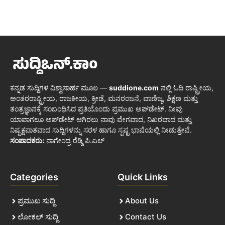
ಕನ್ನಡ ಸುದ್ದಿಗಳ ವಿಶ್ವಾಸಾರ್ಹ ಮೂಲ —
suddione.com
ನಲ್ಲಿ ಓದಿ ರಾಷ್ಟ್ರೀಯ,
ಅಂತರರಾಷ್ಟ್ರೀಯ, ರಾಜಕೀಯ, ಕ್ರೀಡೆ, ಮನರಂಜನೆ, ವಾಣಿಜ್ಯ, ಶಿಕ್ಷಣ ಮತ್ತು
ತಂತ್ರಜ್ಞಾನಕ್ಕೆ ಸಂಬಂಧಿಸಿದ ಪ್ರತಿಯೊಂದು ಪ್ರಮುಖ ಅಪ್‌ಡೇಟ್. ನೀವು
ಯಾವಾಗಲೂ ಅಪ್‌ಡೇಟ್ ಆಗಿರಲು ನಾವು ವೇಗವಾದ, ನಿಖರವಾದ ಮತ್ತು
ನಿಷ್ಪಕ್ಷಪಾತವಾದ ಸುದ್ದಿಗಳನ್ನು ಸರಳ ಹಾಗೂ ಸ್ಪಷ್ಟ ಭಾಷೆಯಲ್ಲಿ ನೀಡುತ್ತೇವೆ.
ಸಂಪಾದಕರು:
ನಾಗೇಂದ್ರ ರೆಡ್ಡಿ ಪಿ.ಎಲ್
Categories
Quick Links
ಪ್ರಮುಖ ಸುದ್ದಿ
About Us
ಲೋಕಲ್ ಸುದ್ದಿ
Contact Us