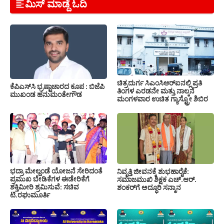
ಮಿಸ್ ಮಾಡ್ದೆ ಓದಿ
ಚಿತ್ರದುರ್ಗ ಸಿಎಂಸಿಆರ್‍ಐನಲ್ಲಿ ಪ್ರತಿ
ಕೆಪಿಎಸ್‍ಸಿ ಭ್ರಷ್ಟಾಚಾರದ ಕೂಪ : ಬಿಜೆಪಿ
ತಿಂಗಳ ಎರಡನೇ ಮತ್ತು ನಾಲ್ಕನೆ
ಮುಖಂಡ ಹನುಮಂತೇಗೌಡ
ಮಂಗಳವಾರ ಉಚಿತ ಗ್ಯಾಸ್ಟ್ರೋ ಶಿಬಿರ
ಭದ್ರಾ ಮೇಲ್ದಂಡೆ ಯೋಜನೆ ಸೇರಿದಂತೆ
ನಿವೃತ್ತಿ ಜೀವನಕ್ಕೆ ಶುಭಹಾರೈಕೆ:
ಪ್ರಮುಖ ಬೇಡಿಕೆಗಳ ಈಡೇರಿಕೆಗೆ
ಸಮಾಜಮುಖಿ ಶಿಕ್ಷಕ ಎಚ್.ಆರ್.
ಶಕ್ತಿಮೀರಿ ಶ್ರಮಿಸುವೆ: ಸಚಿವ
ಶಂಕರ್‌ಗೆ ಅದ್ಧೂರಿ ಸನ್ಮಾನ
ಟಿ.ರಘುಮೂರ್ತಿ