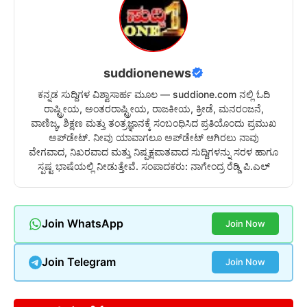
suddionenews
ಕನ್ನಡ ಸುದ್ದಿಗಳ ವಿಶ್ವಾಸಾರ್ಹ ಮೂಲ — suddione.com ನಲ್ಲಿ ಓದಿ
ರಾಷ್ಟ್ರೀಯ, ಅಂತರರಾಷ್ಟ್ರೀಯ, ರಾಜಕೀಯ, ಕ್ರೀಡೆ, ಮನರಂಜನೆ,
ವಾಣಿಜ್ಯ, ಶಿಕ್ಷಣ ಮತ್ತು ತಂತ್ರಜ್ಞಾನಕ್ಕೆ ಸಂಬಂಧಿಸಿದ ಪ್ರತಿಯೊಂದು ಪ್ರಮುಖ
ಅಪ್‌ಡೇಟ್. ನೀವು ಯಾವಾಗಲೂ ಅಪ್‌ಡೇಟ್ ಆಗಿರಲು ನಾವು
ವೇಗವಾದ, ನಿಖರವಾದ ಮತ್ತು ನಿಷ್ಪಕ್ಷಪಾತವಾದ ಸುದ್ದಿಗಳನ್ನು ಸರಳ ಹಾಗೂ
ಸ್ಪಷ್ಟ ಭಾಷೆಯಲ್ಲಿ ನೀಡುತ್ತೇವೆ. ಸಂಪಾದಕರು: ನಾಗೇಂದ್ರ ರೆಡ್ಡಿ ಪಿ.ಎಲ್
Join WhatsApp
Join Now
Join Telegram
Join Now