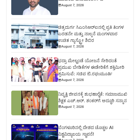
August 7, 2026
ಚಿತ್ರದುರ್ಗ ಸಿಎಂಸಿಆರ್‍ಐನಲ್ಲಿ ಪ್ರತಿ ತಿಂಗಳ
ಎರಡನೇ ಮತ್ತು ನಾಲ್ಕನೆ ಮಂಗಳವಾರ
ಉಚಿತ ಗ್ಯಾಸ್ಟ್ರೋ ಶಿಬಿರ
August 7, 2026
ಭದ್ರಾ ಮೇಲ್ದಂಡೆ ಯೋಜನೆ ಸೇರಿದಂತೆ
ಪ್ರಮುಖ ಬೇಡಿಕೆಗಳ ಈಡೇರಿಕೆಗೆ ಶಕ್ತಿಮೀರಿ
ಶ್ರಮಿಸುವೆ: ಸಚಿವ ಟಿ.ರಘುಮೂರ್ತಿ
August 7, 2026
ನಿವೃತ್ತಿ ಜೀವನಕ್ಕೆ ಶುಭಹಾರೈಕೆ: ಸಮಾಜಮುಖಿ
ಶಿಕ್ಷಕ ಎಚ್.ಆರ್. ಶಂಕರ್‌ಗೆ ಅದ್ಧೂರಿ ಸನ್ಮಾನ
August 7, 2026
ಬೆಂಗಳೂರಿನಲ್ಲಿ ದೇಶದ ಚೊಚ್ಚಲ AI
ವಿಶ್ವವಿದ್ಯಾಲಯ ಸ್ಥಾಪನೆ!
August 7, 2026