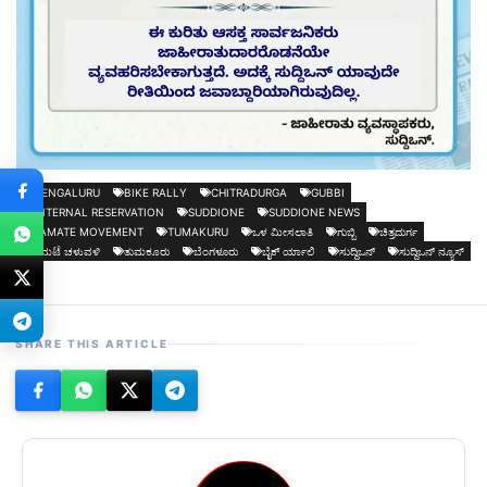
BENGALURU
BIKE RALLY
CHITRADURGA
GUBBI
INTERNAL RESERVATION
SUDDIONE
SUDDIONE NEWS
TAMATE MOVEMENT
TUMAKURU
ಒಳ ಮೀಸಲಾತಿ
ಗುಬ್ಬಿ
ಚಿತ್ರದುರ್ಗ
ತಮಟೆ ಚಳುವಳಿ
ತುಮಕೂರು
ಬೆಂಗಳೂರು
ಬೈಕ್ ರ್ಯಾಲಿ
ಸುದ್ದಿಒನ್
ಸುದ್ದಿಒನ್ ನ್ಯೂಸ್
SHARE THIS ARTICLE