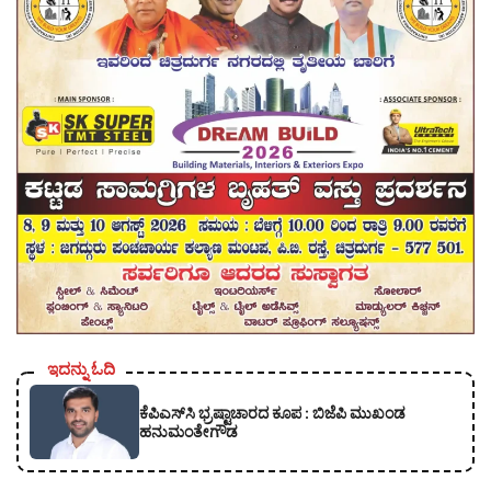
ಇದನ್ನು ಓದಿ
ಕೆಪಿಎಸ್‍ಸಿ ಭ್ರಷ್ಟಾಚಾರದ ಕೂಪ : ಬಿಜೆಪಿ ಮುಖಂಡ
ಹನುಮಂತೇಗೌಡ