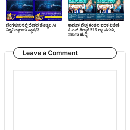
ಬೆಂಗಳೂರಿನಲ್ಲಿ ದೇಶದ ಚೊಚ್ಚಲ AI
ಕಾಮನ್ ವೆಲ್ತ್ ಕಂಚಿನ ಪದಕ ವಿಜೇತೆ
ವಿಶ್ವವಿದ್ಯಾಲಯ ಸ್ಥಾಪನೆ!
ಕೆ.ಎಸ್.ಶಿಲ್ಪಾಗೆ ₹15 ಲಕ್ಷ ನಗದು,
ಸರ್ಕಾರಿ ಹುದ್ದೆ!
Leave a Comment
Comment