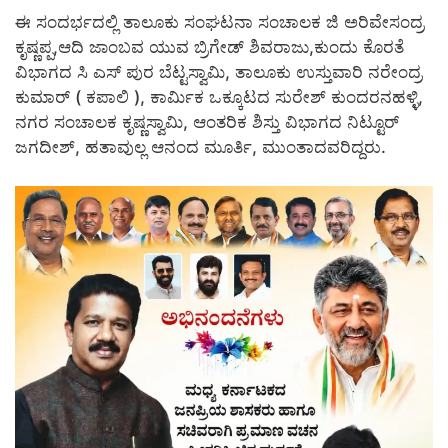
ಈ ಸಂದರ್ಭದಲ್ಲಿ ತಾಲೂಕು ಸಂಘಟನಾ ಸಂಚಾಲಕ ಜಿ ಅರಿವೇಸಂದ್ರ
ಕೃಷ್ಣಪ್ಪ,ಆದಿ ಜಾಂಬವ ಯುವ ಬ್ರಿಗೇಡ್ ಶಿವರಾಜು,ಕುಂದು ಕೊರತೆ
ವಿಭಾಗದ ಸಿ ಎಸ್ ಪುರ ಬೆಟ್ಟಸ್ವಾಮಿ, ತಾಲೂಕು ಉಸ್ತುವಾರಿ ನರೇಂದ್ರ
ಕುಮಾರ್ ( ಕಪಾಲಿ ), ಕಾರ್ಮಿಕ ಒಕ್ಕೂಟದ ಸುರೇಶ್ ಕುಂದರನಹಳ್ಳಿ,
ನಗರ ಸಂಚಾಲಕ ಕೃಷ್ಣಸ್ವಾಮಿ, ಆಂತರಿಕ ಶಿಸ್ತು ವಿಭಾಗದ ನಿಟ್ಟೂರ್
ಜಗದೀಶ್, ಹತಾವುಲ್ಲ ಆನಂದ ಮೂರ್ತಿ, ಮುಂತಾದವರಿದ್ದರು.