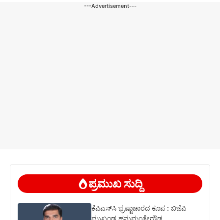
---Advertisement---
ಪ್ರಮುಖ ಸುದ್ದಿ
ಕೆಪಿಎಸ್‍ಸಿ ಭ್ರಷ್ಟಾಚಾರದ ಕೂಪ : ಬಿಜೆಪಿ
ಮುಖಂಡ ಹನುಮಂತೇಗೌಡ