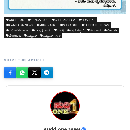
ABORTION
BENGALURU
CHITRADURGA
HOSPITAL
KANNADA NEWS
MINOR GIRL
SUDDIONE
SUDDIONE NEWS
ಅಧಿಕಾರಿಗಳ ತಂಡ
ಅಪ್ರಾಪ್ತ ಬಾಲಕಿ
ಆಸ್ಪತ್ರೆ
ಕನ್ನಡ ನ್ಯೂಸ್
ಗರ್ಭಪಾತ
ಚಿತ್ರದುರ್ಗ
ಬೆಂಗಳೂರು
ಸುದ್ದಿಒನ್
ಸುದ್ದಿಒನ್ ನ್ಯೂಸ್
SHARE THIS ARTICLE
suddionenews