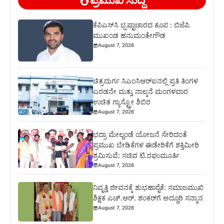
ಪ್ರಮುಖ ಸುದ್ದಿ
ಕೆಪಿಎಸ್‍ಸಿ ಭ್ರಷ್ಟಾಚಾರದ ಕೂಪ : ಬಿಜೆಪಿ
ಮುಖಂಡ ಹನುಮಂತೇಗೌಡ
August 7, 2026
ಚಿತ್ರದುರ್ಗ ಸಿಎಂಸಿಆರ್‍ಐನಲ್ಲಿ ಪ್ರತಿ ತಿಂಗಳ
ಎರಡನೇ ಮತ್ತು ನಾಲ್ಕನೆ ಮಂಗಳವಾರ
ಉಚಿತ ಗ್ಯಾಸ್ಟ್ರೋ ಶಿಬಿರ
August 7, 2026
ಭದ್ರಾ ಮೇಲ್ದಂಡೆ ಯೋಜನೆ ಸೇರಿದಂತೆ
ಪ್ರಮುಖ ಬೇಡಿಕೆಗಳ ಈಡೇರಿಕೆಗೆ ಶಕ್ತಿಮೀರಿ
ಶ್ರಮಿಸುವೆ: ಸಚಿವ ಟಿ.ರಘುಮೂರ್ತಿ
August 7, 2026
ನಿವೃತ್ತಿ ಜೀವನಕ್ಕೆ ಶುಭಹಾರೈಕೆ: ಸಮಾಜಮುಖಿ
ಶಿಕ್ಷಕ ಎಚ್.ಆರ್. ಶಂಕರ್‌ಗೆ ಅದ್ಧೂರಿ ಸನ್ಮಾನ
August 7, 2026