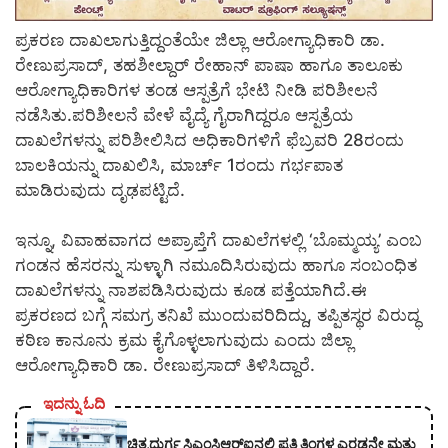
ಪ್ರಕರಣ ದಾಖಲಾಗುತ್ತಿದ್ದಂತೆಯೇ ಜಿಲ್ಲಾ ಆರೋಗ್ಯಾಧಿಕಾರಿ ಡಾ.
ರೇಣುಪ್ರಸಾದ್, ತಹಶೀಲ್ದಾರ್ ರೇಹಾನ್ ಪಾಷಾ ಹಾಗೂ ತಾಲೂಕು
ಆರೋಗ್ಯಾಧಿಕಾರಿಗಳ ತಂಡ ಆಸ್ಪತ್ರೆಗೆ ಭೇಟಿ ನೀಡಿ ಪರಿಶೀಲನೆ
ನಡೆಸಿತು.ಪರಿಶೀಲನೆ ವೇಳೆ ವೈದ್ಯೆ ಗೈರಾಗಿದ್ದರೂ ಆಸ್ಪತ್ರೆಯ
ದಾಖಲೆಗಳನ್ನು ಪರಿಶೀಲಿಸಿದ ಅಧಿಕಾರಿಗಳಿಗೆ ಫೆಬ್ರವರಿ 28ರಂದು
ಬಾಲಕಿಯನ್ನು ದಾಖಲಿಸಿ, ಮಾರ್ಚ್ 1ರಂದು ಗರ್ಭಪಾತ
ಮಾಡಿರುವುದು ದೃಢಪಟ್ಟಿದೆ.
ಇನ್ನೂ, ವಿವಾಹವಾಗದ ಅಪ್ರಾಪ್ತೆಗೆ ದಾಖಲೆಗಳಲ್ಲಿ ‘ಬೊಮ್ಮಯ್ಯ’ ಎಂಬ
ಗಂಡನ ಹೆಸರನ್ನು ಸುಳ್ಳಾಗಿ ನಮೂದಿಸಿರುವುದು ಹಾಗೂ ಸಂಬಂಧಿತ
ದಾಖಲೆಗಳನ್ನು ನಾಶಪಡಿಸಿರುವುದು ಕೂಡ ಪತ್ತೆಯಾಗಿದೆ.ಈ
ಪ್ರಕರಣದ ಬಗ್ಗೆ ಸಮಗ್ರ ತನಿಖೆ ಮುಂದುವರಿದಿದ್ದು, ತಪ್ಪಿತಸ್ಥರ ವಿರುದ್ಧ
ಕಠಿಣ ಕಾನೂನು ಕ್ರಮ ಕೈಗೊಳ್ಳಲಾಗುವುದು ಎಂದು ಜಿಲ್ಲಾ
ಆರೋಗ್ಯಾಧಿಕಾರಿ ಡಾ. ರೇಣುಪ್ರಸಾದ್ ತಿಳಿಸಿದ್ದಾರೆ.
ಇದನ್ನು ಓದಿ
ಚಿತ್ರದುರ್ಗ ಸಿಎಂಸಿಆರ್‍ಐನಲ್ಲಿ ಪ್ರತಿ ತಿಂಗಳ ಎರಡನೇ ಮತ್ತು