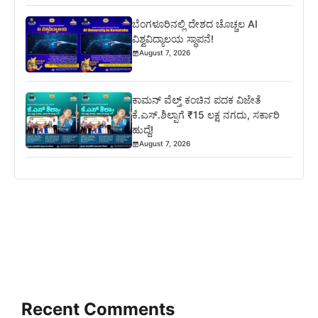
ಬೆಂಗಳೂರಿನಲ್ಲಿ ದೇಶದ ಚೊಚ್ಚಲ AI
ವಿಶ್ವವಿದ್ಯಾಲಯ ಸ್ಥಾಪನೆ!
August 7, 2026
ಕಾಮನ್ ವೆಲ್ತ್ ಕಂಚಿನ ಪದಕ ವಿಜೇತೆ
ಕೆ.ಎಸ್.ಶಿಲ್ಪಾಗೆ ₹15 ಲಕ್ಷ ನಗದು, ಸರ್ಕಾರಿ
ಹುದ್ದೆ!
August 7, 2026
Recent Comments