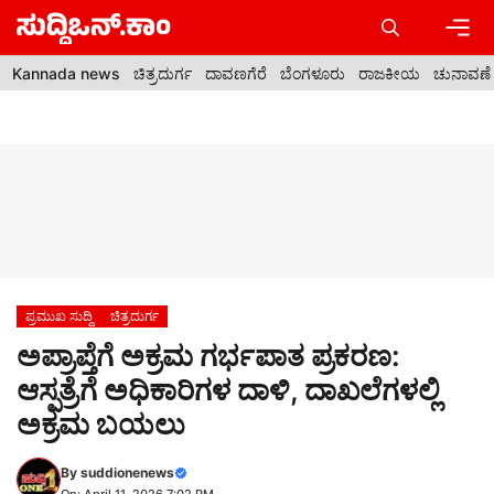
Skip
to
content
Men
Kannada news
ಚಿತ್ರದುರ್ಗ
ದಾವಣಗೆರೆ
ಬೆಂಗಳೂರು
ರಾಜಕೀಯ
ಚುನಾವಣೆ
ಪ್ರಮುಖ ಸುದ್ದಿ
ಚಿತ್ರದುರ್ಗ
ಅಪ್ರಾಪ್ತೆಗೆ ಅಕ್ರಮ ಗರ್ಭಪಾತ ಪ್ರಕರಣ:
ಆಸ್ಪತ್ರೆಗೆ ಅಧಿಕಾರಿಗಳ ದಾಳಿ, ದಾಖಲೆಗಳಲ್ಲಿ
ಅಕ್ರಮ ಬಯಲು
By
suddionenews
On: April 11, 2026 7:02 PM