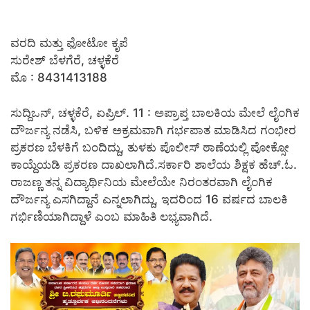
ವರದಿ ಮತ್ತು ಫೋಟೋ ಕೃಪೆ
ಸುರೇಶ್ ಬೆಳಗೆರೆ, ಚಳ್ಳಕೆರೆ
ಮೊ : 8431413188
ಸುದ್ದಿಒನ್, ಚಳ್ಳಕೆರೆ, ಏಪ್ರಿಲ್. 11 :
ಅಪ್ರಾಪ್ತ ಬಾಲಕಿಯ ಮೇಲೆ ಲೈಂಗಿಕ
ದೌರ್ಜನ್ಯ ನಡೆಸಿ, ಬಳಿಕ ಅಕ್ರಮವಾಗಿ ಗರ್ಭಪಾತ ಮಾಡಿಸಿದ ಗಂಭೀರ
ಪ್ರಕರಣ ಬೆಳಕಿಗೆ ಬಂದಿದ್ದು, ತುಳಕು ಪೊಲೀಸ್ ಠಾಣೆಯಲ್ಲಿ ಪೋಕ್ಸೋ
ಕಾಯ್ದೆಯಡಿ ಪ್ರಕರಣ ದಾಖಲಾಗಿದೆ.ಸರ್ಕಾರಿ ಶಾಲೆಯ ಶಿಕ್ಷಕ ಹೆಚ್.ಓ.
ರಾಜಣ್ಣ ತನ್ನ ವಿದ್ಯಾರ್ಥಿನಿಯ ಮೇಲೆಯೇ ನಿರಂತರವಾಗಿ ಲೈಂಗಿಕ
ದೌರ್ಜನ್ಯ ಎಸಗಿದ್ದಾನೆ ಎನ್ನಲಾಗಿದ್ದು, ಇದರಿಂದ 16 ವರ್ಷದ ಬಾಲಕಿ
ಗರ್ಭಿಣಿಯಾಗಿದ್ದಾಳೆ ಎಂಬ ಮಾಹಿತಿ ಲಭ್ಯವಾಗಿದೆ.