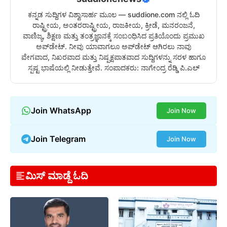
ಕನ್ನಡ ಸುದ್ದಿಗಳ ವಿಶ್ವಾಸಾರ್ಹ ಮೂಲ — suddione.com ನಲ್ಲಿ ಓದಿ
ರಾಷ್ಟ್ರೀಯ, ಅಂತರರಾಷ್ಟ್ರೀಯ, ರಾಜಕೀಯ, ಕ್ರೀಡೆ, ಮನರಂಜನೆ,
ವಾಣಿಜ್ಯ, ಶಿಕ್ಷಣ ಮತ್ತು ತಂತ್ರಜ್ಞಾನಕ್ಕೆ ಸಂಬಂಧಿಸಿದ ಪ್ರತಿಯೊಂದು ಪ್ರಮುಖ
ಅಪ್‌ಡೇಟ್. ನೀವು ಯಾವಾಗಲೂ ಅಪ್‌ಡೇಟ್ ಆಗಿರಲು ನಾವು
ವೇಗವಾದ, ನಿಖರವಾದ ಮತ್ತು ನಿಷ್ಪಕ್ಷಪಾತವಾದ ಸುದ್ದಿಗಳನ್ನು ಸರಳ ಹಾಗೂ
ಸ್ಪಷ್ಟ ಭಾಷೆಯಲ್ಲಿ ನೀಡುತ್ತೇವೆ. ಸಂಪಾದಕರು: ನಾಗೇಂದ್ರ ರೆಡ್ಡಿ ಪಿ.ಎಲ್
Join WhatsApp
Join Now
Join Telegram
Join Now
ಮಿಸ್ ಮಾಡ್ದೆ ಓದಿ