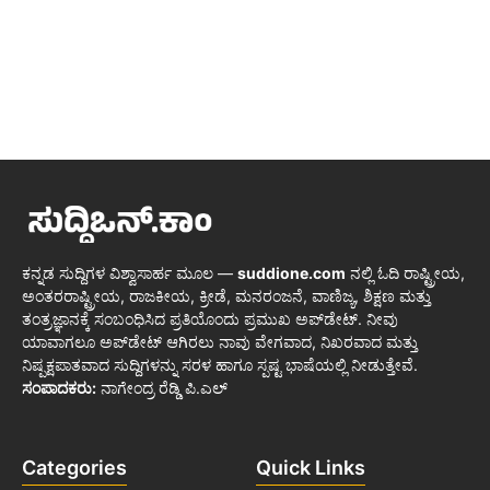
ಕನ್ನಡ ಸುದ್ದಿಗಳ ವಿಶ್ವಾಸಾರ್ಹ ಮೂಲ —
suddione.com
ನಲ್ಲಿ ಓದಿ ರಾಷ್ಟ್ರೀಯ,
ಅಂತರರಾಷ್ಟ್ರೀಯ, ರಾಜಕೀಯ, ಕ್ರೀಡೆ, ಮನರಂಜನೆ, ವಾಣಿಜ್ಯ, ಶಿಕ್ಷಣ ಮತ್ತು
ತಂತ್ರಜ್ಞಾನಕ್ಕೆ ಸಂಬಂಧಿಸಿದ ಪ್ರತಿಯೊಂದು ಪ್ರಮುಖ ಅಪ್‌ಡೇಟ್. ನೀವು
ಯಾವಾಗಲೂ ಅಪ್‌ಡೇಟ್ ಆಗಿರಲು ನಾವು ವೇಗವಾದ, ನಿಖರವಾದ ಮತ್ತು
ನಿಷ್ಪಕ್ಷಪಾತವಾದ ಸುದ್ದಿಗಳನ್ನು ಸರಳ ಹಾಗೂ ಸ್ಪಷ್ಟ ಭಾಷೆಯಲ್ಲಿ ನೀಡುತ್ತೇವೆ.
ಸಂಪಾದಕರು:
ನಾಗೇಂದ್ರ ರೆಡ್ಡಿ ಪಿ.ಎಲ್
Categories
Quick Links