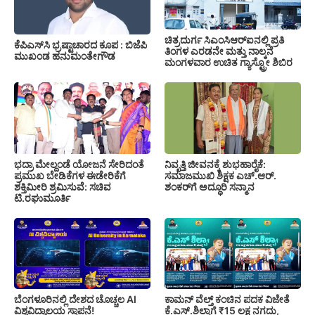
ಚಿತ್ರದುರ್ಗ ಸಿಎಂಸಿಆರ್‍ಐನಲ್ಲಿ ಪ್ರತಿ
ಕೆಪಿಎಸ್‍ಸಿ ಭ್ರಷ್ಟಾಚಾರದ ಕೂಪ : ಬಿಜೆಪಿ
ತಿಂಗಳ ಎರಡನೇ ಮತ್ತು ನಾಲ್ಕನೆ
ಮುಖಂಡ ಹನುಮಂತೇಗೌಡ
ಮಂಗಳವಾರ ಉಚಿತ ಗ್ಯಾಸ್ಟ್ರೋ ಶಿಬಿರ
ಭದ್ರಾ ಮೇಲ್ದಂಡೆ ಯೋಜನೆ ಸೇರಿದಂತೆ
ನಿವೃತ್ತಿ ಜೀವನಕ್ಕೆ ಶುಭಹಾರೈಕೆ:
ಪ್ರಮುಖ ಬೇಡಿಕೆಗಳ ಈಡೇರಿಕೆಗೆ
ಸಮಾಜಮುಖಿ ಶಿಕ್ಷಕ ಎಚ್.ಆರ್.
ಶಕ್ತಿಮೀರಿ ಶ್ರಮಿಸುವೆ: ಸಚಿವ
ಶಂಕರ್‌ಗೆ ಅದ್ಧೂರಿ ಸನ್ಮಾನ
ಟಿ.ರಘುಮೂರ್ತಿ
ಬೆಂಗಳೂರಿನಲ್ಲಿ ದೇಶದ ಚೊಚ್ಚಲ AI
ಕಾಮನ್ ವೆಲ್ತ್ ಕಂಚಿನ ಪದಕ ವಿಜೇತೆ
ವಿಶ್ವವಿದ್ಯಾಲಯ ಸ್ಥಾಪನೆ!
ಕೆ.ಎಸ್.ಶಿಲ್ಪಾಗೆ ₹15 ಲಕ್ಷ ನಗದು,