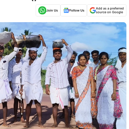
Add as a preferred
Join Us
Follow Us
source on Google