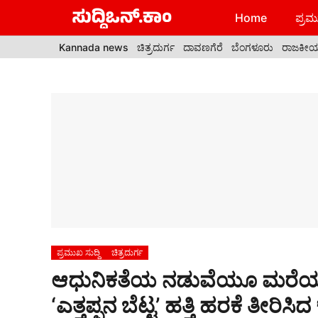
Skip
Home
ಪ್ರಮು
to
content
Kannada news
ಚಿತ್ರದುರ್ಗ
ದಾವಣಗೆರೆ
ಬೆಂಗಳೂರು
ರಾಜಕೀ
ಪ್ರಮುಖ ಸುದ್ದಿ
ಚಿತ್ರದುರ್ಗ
ಆಧುನಿಕತೆಯ ನಡುವೆಯೂ ಮರೆಯಾಗದ
‘ಎತ್ತಪ್ಪನ ಬೆಟ್ಟ’ ಹತ್ತಿ ಹರಕೆ ತೀರಿಸ