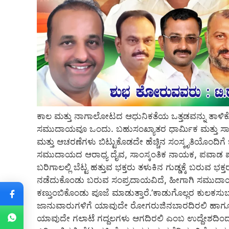
ಕಾಲ ಮತ್ತು ನಾಗಾಲೋಟದ ಆಧುನಿಕತೆಯ ಒತ್ತಡವನ್ನು ತಾಳಿಕ
ಸಮುದಾಯವೂ ಒಂದು. ಬಹುಸಂಖ್ಯಾತರ ಧಾರ್ಮಿಕ ಮತ್ತು ಸಾಮಾಜ
ಮತ್ತು ಆಚರಣೆಗಳು ಬಿಟ್ಟುಕೊಡದೇ ಹೆಚ್ಚಿನ ಸಂಸ್ಕೃತಿಯೊಂದಿಗೆ 
ಸಮುದಾಯದ ಆರಾಧ್ಯ ದೈವ, ಸಾಂಸ್ಕಂತಿಕ ನಾಯಕ, ಪವಾಡ ಪು
ಬರಿಗಾಲಲ್ಲಿ ಬೆಟ್ಟ ಹತ್ತುವ ಭಕ್ತರು ತಳುಕಿನ ಗುಡ್ಡಕ್ಕೆ ಬರುವ
ನಡೆದುಕೊಂಡು ಬರುವ ಸಂಪ್ರದಾಯವಿದೆ, ಹೀಗಾಗಿ ಸಮುದಾಯದ 
ಕಣ್ತುಂಬಿಕೊಂಡು ಪೂಜೆ ಮಾಡುತ್ತಾರೆ.’ಕಾಡುಗೊಲ್ಲರ ಕುಲಕಸ
ಜಾನುವಾರುಗಳಿಗೆ ಯಾವುದೇ ರೋಗರುಜಿನಬಾರದಿರಲಿ ಹಾಗೂ ಮ
ಯಾವುದೇ ಗಲಾಟೆ ಗದ್ದಲಗಳು ಆಗದಿರಲಿ ಎಂಬ ಉದ್ದೇಶದಿಂದ.ಕ