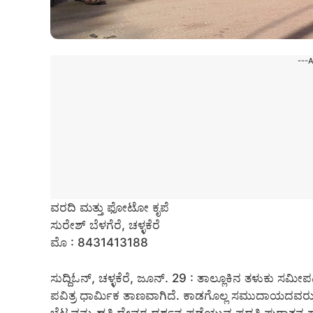
---
ವರದಿ ಮತ್ತು ಫೋಟೋ ಕೃಪೆ
ಸುರೇಶ್ ಬೆಳಗೆರೆ, ಚಳ್ಳಕೆರೆ
ಮೊ : 8431413188
ಸುದ್ದಿಓನ್, ಚಳ್ಳಕೆರೆ, ಜೂನ್. 29 : ತಾಲ್ಲೂಕಿನ ತಳುಕು ಸಮೀಪ
ಪವಿತ್ರ ಧಾರ್ಮಿಕ ತಾಣವಾಗಿದೆ. ಕಾಡಗೊಲ್ಲ ಸಮುದಾಯದವರು ಇಲ್
ಬೆಟ್ಟವನ್ನು ಹತ್ತಿ ದೇವರ ದರ್ಶನ ಪಡೆಯುವ ಪದ್ಧತಿ ಪುರಾತನ