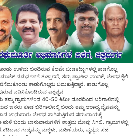
ೊಂಡು ಉಳಿದು ಬಂದಿರುವ ಕೆಲವೇ ಬುಡಕಟ್ಟುಗಳಲ್ಲಿ ಕಾಡಗೊಲ್ಲ
ಿಕ ದಮನಗಳಿಗೆ ತುತ್ತಾಗದೆ, ತಮ್ಮ ಪ್ರಾಚೀನ ನಂಬಿಕೆ, ಜೀವನಶೈಲಿ
ಬೆಸೆದುಕೊಂಡು ಕಾಡುಗೊಲ್ಲರು ಬದುಕುತ್ತಿದ್ದಾರೆ. ಕಾಡುಗೊಲ್ಲ
ರುಷ ಎನಿಸಿಕೊಂಡಿರುವ ಎತ್ತಪ್ಪನ
 ಭಕ್ತರು ತಮ್ಮ ಗ್ರಾಮಗಳಿಂದ 40-50 ಕಿಮೀ ದೂರದಿಂದ ಬರಿಗಾಲಿನಲ್ಲಿ
ಜನರು ಕೂಡ ಬರಿಗಾಲಿನಲ್ಲಿ ಬಂದು ತಮ್ಮ ಆರಾಧ್ಯ ದೈವವನ್ನು
ುಬಾದ ಜಾನುವಾರು ಜೀವನ ಸಾಗಿಸುತ್ತಿರುವ ಸಮುದಾಯಕ್ಕೆ
ಳೆ ಬಂದು ಜಾನುವಾರುಗಳಿಗೆ ಉತ್ತಮ ಮೇವು ಸಿಗಲಿ. ಗ್ರಾಮಗಳಲ್ಲಿ
ಡಿದಾದ ಗುಡ್ಡವನ್ನು ಮಕ್ಕಳು, ಮಹಿಳೆಯರು, ವೃದ್ಧರು ಸಹ