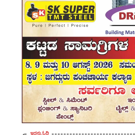
ಇದನ್ನು ಓದಿ