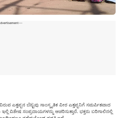
Advertisement---
ವಿರುವ ಎತ್ತಪ್ಪನ ಬೆಟ್ಟವು ಸಾಂಸ್ಕೃತಿಕ ವೀರ ಎತ್ತಪ್ಪನಿಗೆ ಸಮರ್ಪಿತವಾದ
ಲಿ ವಿಶೇಷ ಸಂಪ್ರದಾಯಗಳನ್ನು ಆಚರಿಸುತ್ತಾರೆ. ಭಕ್ತರು ಬರಿಗಾಲಿನಲ್ಲಿ
 ಕಾಲದಿಂದಲೂ ನಡೆದುಕೊಂಡ ಪದ್ದತಿ ಇದೆ.