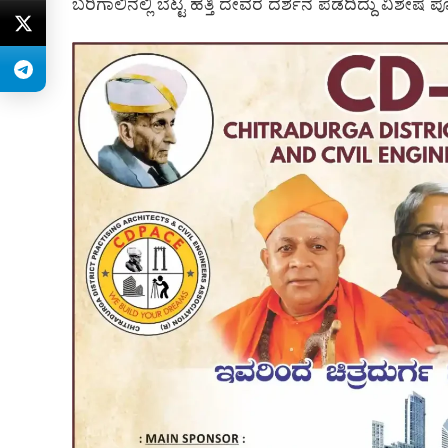
ಬರಿಗಾಲಿನಲ್ಲಿ ಬೆಟ್ಟ ಹತ್ತಿ ದೇವರ ದರ್ಶನ ಪಡೆದಿದ್ದು ವಿಶೇಷ ಪೂಜೆ