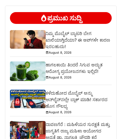
ಪ್ರಮುಖ ಸುದ್ದಿ
ನಿಮ್ಮ ಮೊಬೈಲ್ ಬ್ಯಾಟರಿ ಬೇಗ
ಖಾಲಿಯಾಗ್ತಿದೆಯಾ? ಈ ಆಪ್‌ಗಳೇ ಕಾರಣ
ಇರಬಹುದು!
August 8, 2026
ಹಾಗಲಕಾಯಿ ತಿಂದರೆ ಸಿಗುವ ಅದ್ಭುತ
ಆರೋಗ್ಯ ಪ್ರಯೋಜನಗಳು ಇಲ್ಲಿವೆ!
August 8, 2026
ಕಳೆದುಹೋದ ಮೊಬೈಲ್ ಅನ್ನು
ಆನ್‌ಲೈನ್‌ನಲ್ಲೇ ಬ್ಲಾಕ್ ಮಾಡಿ! ಸರ್ಕಾರದ
ಹೊಸ ಸೌಲಭ್ಯ
August 8, 2026
ದಾವಣಗೆರೆ : ಮಹಿಳೆಯರ ಸುರಕ್ಷತೆ ಮತ್ತು
ಜಾಗೃತಿಗೆ ರಾಜ್ಯ ಮಹಿಳಾ ಆಯೋಗದ
ಅಧ್ಯಕ್ಷೆ ಡಾ. ನಾಗಲಕ್ಷ್ಮಿ ಚೌಧರಿ ಕರೆ