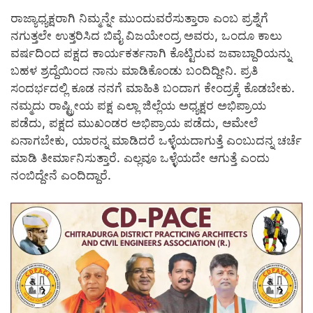
ರಾಜ್ಯಾಧ್ಯಕ್ಷರಾಗಿ ನಿಮ್ಮನ್ನೇ ಮುಂದುವರೆಸುತ್ತಾರಾ ಎಂಬ ಪ್ರಶ್ನೆಗೆ
ನಗುತ್ತಲೇ ಉತ್ತರಿಸಿದ ಬಿವೈ ವಿಜಯೇಂದ್ರ ಅವರು, ಒಂದೂ ಕಾಲು
ವರ್ಷದಿಂದ ಪಕ್ಷದ ಕಾರ್ಯಕರ್ತನಾಗಿ ಕೊಟ್ಟಿರುವ ಜವಾಬ್ದಾರಿಯನ್ನು
ಬಹಳ ಶ್ರದ್ದೆಯಿಂದ ನಾನು ಮಾಡಿಕೊಂಡು ಬಂದಿದ್ದೀನಿ. ಪ್ರತಿ
ಸಂದರ್ಭದಲ್ಲಿ ಕೂಡ ನನಗೆ ಮಾಹಿತಿ ಬಂದಾಗ ಕೇಂದ್ರಕ್ಕೆ ಕೊಡಬೇಕು.
ನಮ್ಮದು ರಾಷ್ಟ್ರೀಯ ಪಕ್ಷ ಎಲ್ಲಾ ಜಿಲ್ಲೆಯ ಅಧ್ಯಕ್ಷರ ಅಭಿಪ್ರಾಯ
ಪಡೆದು, ಪಕ್ಷದ ಮುಖಂಡರ ಅಭಿಪ್ರಾಯ ಪಡೆದು, ಆಮೇಲೆ
ಏನಾಗಬೇಕು, ಯಾರನ್ನ ಮಾಡಿದರೆ ಒಳ್ಳೆಯದಾಗುತ್ತೆ ಎಂಬುದನ್ನ ಚರ್ಚೆ
ಮಾಡಿ ತೀರ್ಮಾನಿಸುತ್ತಾರೆ. ಎಲ್ಲವೂ ಒಳ್ಳೆಯದೇ ಆಗುತ್ತೆ ಎಂದು
ನಂಬಿದ್ದೇನೆ ಎಂದಿದ್ದಾರೆ.