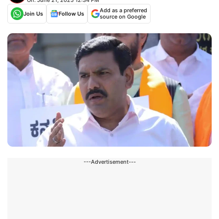
Add as a preferred
Join Us
Follow Us
source on Google
---Advertisement---