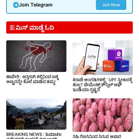
Join Telegram
Join Now
ಮಿಸ್ ಮಾಡ್ದೆ ಓದಿ
ಹಾವೇರಿ : ಆಸ್ತಿಗಾಗಿ ಕಲ್ಲಿನಿಂದ ಜಜ್ಜಿ
ಕಿರಾಣಿ ಅಂಗಡಿಗಳಲ್ಲಿ `UPI’ ಸ್ವೀಕಾರಕ್ಕೆ
ಅಣ್ಣನನ್ನೇ ಕೊಲೆ ಮಾಡಿದ ತಮ್ಮ!
ಶುಲ್ಕ? ಪೇಮೆಂಟ್ಸ್ ಕೌನ್ಸಿಲ್ ಆಫ್
ಇಂಡಿಯಾ ಸ್ಪಷ್ಟನೆ
BREAKING NEWS : ಹಿಮಾಚಲ
ಸಿಹಿ ಗೆಣಸಿನಿಂದ ಸಿಗುವ ಅಪಾರ