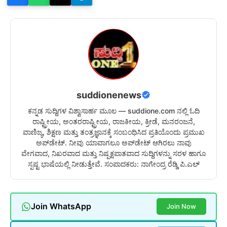
suddionenews
ಕನ್ನಡ ಸುದ್ದಿಗಳ ವಿಶ್ವಾಸಾರ್ಹ ಮೂಲ — suddione.com ನಲ್ಲಿ ಓದಿ
ರಾಷ್ಟ್ರೀಯ, ಅಂತರರಾಷ್ಟ್ರೀಯ, ರಾಜಕೀಯ, ಕ್ರೀಡೆ, ಮನರಂಜನೆ,
ವಾಣಿಜ್ಯ, ಶಿಕ್ಷಣ ಮತ್ತು ತಂತ್ರಜ್ಞಾನಕ್ಕೆ ಸಂಬಂಧಿಸಿದ ಪ್ರತಿಯೊಂದು ಪ್ರಮುಖ
ಅಪ್‌ಡೇಟ್. ನೀವು ಯಾವಾಗಲೂ ಅಪ್‌ಡೇಟ್ ಆಗಿರಲು ನಾವು
ವೇಗವಾದ, ನಿಖರವಾದ ಮತ್ತು ನಿಷ್ಪಕ್ಷಪಾತವಾದ ಸುದ್ದಿಗಳನ್ನು ಸರಳ ಹಾಗೂ
ಸ್ಪಷ್ಟ ಭಾಷೆಯಲ್ಲಿ ನೀಡುತ್ತೇವೆ. ಸಂಪಾದಕರು: ನಾಗೇಂದ್ರ ರೆಡ್ಡಿ ಪಿ.ಎಲ್
Join WhatsApp
Join Now