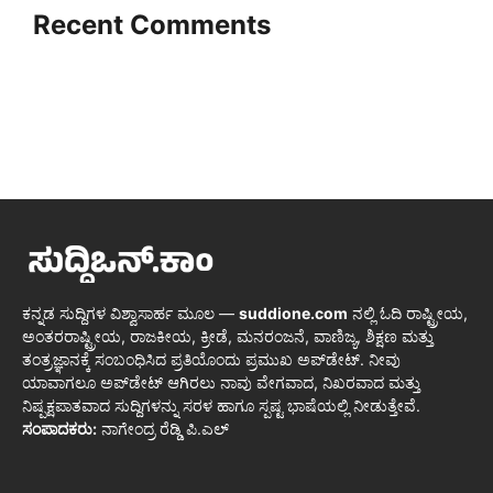
Recent Comments
ಕನ್ನಡ ಸುದ್ದಿಗಳ ವಿಶ್ವಾಸಾರ್ಹ ಮೂಲ —
suddione.com
ನಲ್ಲಿ ಓದಿ ರಾಷ್ಟ್ರೀಯ,
ಅಂತರರಾಷ್ಟ್ರೀಯ, ರಾಜಕೀಯ, ಕ್ರೀಡೆ, ಮನರಂಜನೆ, ವಾಣಿಜ್ಯ, ಶಿಕ್ಷಣ ಮತ್ತು
ತಂತ್ರಜ್ಞಾನಕ್ಕೆ ಸಂಬಂಧಿಸಿದ ಪ್ರತಿಯೊಂದು ಪ್ರಮುಖ ಅಪ್‌ಡೇಟ್. ನೀವು
ಯಾವಾಗಲೂ ಅಪ್‌ಡೇಟ್ ಆಗಿರಲು ನಾವು ವೇಗವಾದ, ನಿಖರವಾದ ಮತ್ತು
ನಿಷ್ಪಕ್ಷಪಾತವಾದ ಸುದ್ದಿಗಳನ್ನು ಸರಳ ಹಾಗೂ ಸ್ಪಷ್ಟ ಭಾಷೆಯಲ್ಲಿ ನೀಡುತ್ತೇವೆ.
ಸಂಪಾದಕರು:
ನಾಗೇಂದ್ರ ರೆಡ್ಡಿ ಪಿ.ಎಲ್