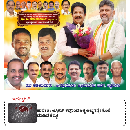
ಇದನ್ನು ಓದಿ
ಹಾವೇರಿ : ಆಸ್ತಿಗಾಗಿ ಕಲ್ಲಿನಿಂದ ಜಜ್ಜಿ ಅಣ್ಣನನ್ನೇ ಕೊಲೆ
ಮಾಡಿದ ತಮ್ಮ!