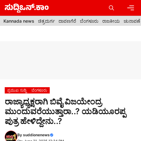
Skip
to
content
Men
Kannada news
ಚಿತ್ರದುರ್ಗ
ದಾವಣಗೆರೆ
ಬೆಂಗಳೂರು
ರಾಜಕೀಯ
ಚುನಾವಣೆ
ಪ್ರಮುಖ ಸುದ್ದಿ
ಬೆಂಗಳೂರು
ರಾಜ್ಯಾಧ್ಯಕ್ಷರಾಗಿ ಬಿವೈ ವಿಜಯೇಂದ್ರ
ಮುಂದುವರೆಯುತ್ತಾರಾ..? ಯಡಿಯೂರಪ್ಪ
ಪುತ್ರ ಹೇಳಿದ್ದೇನು..?
By
suddionenews
On: June 21, 2025 12:34 PM