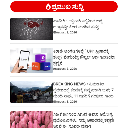
ಪ್ರಮುಖ ಸುದ್ದಿ
ಹಾವೇರಿ : ಆಸ್ತಿಗಾಗಿ ಕಲ್ಲಿನಿಂದ ಜಜ್ಜಿ
ಅಣ್ಣನನ್ನೇ ಕೊಲೆ ಮಾಡಿದ ತಮ್ಮ!
August 8, 2026
ಕಿರಾಣಿ ಅಂಗಡಿಗಳಲ್ಲಿ `UPI’ ಸ್ವೀಕಾರಕ್ಕೆ
ಶುಲ್ಕ? ಪೇಮೆಂಟ್ಸ್ ಕೌನ್ಸಿಲ್ ಆಫ್ ಇಂಡಿಯಾ
ಸ್ಪಷ್ಟನೆ
August 8, 2026
BREAKING NEWS : ಹಿಮಾಚಲ
ಪ್ರದೇಶದಲ್ಲಿ ಕಂದಕಕ್ಕೆ ಬಿದ್ದ ಖಾಸಗಿ ಬಸ್; 7
ಮಂದಿ ಸಾವು, 11 ಜನರಿಗೆ ಗಂಭೀರ ಗಾಯ
August 8, 2026
ಸಿಹಿ ಗೆಣಸಿನಿಂದ ಸಿಗುವ ಅಪಾರ ಆರೋಗ್ಯ
ಪ್ರಯೋಜನಗಳು: ನಿಮ್ಮ ಆಹಾರದಲ್ಲಿ ತಪ್ಪದೇ
ಇರಲಿ ಈ ‘ಸೂಪರ್ ಫುಡ್’!