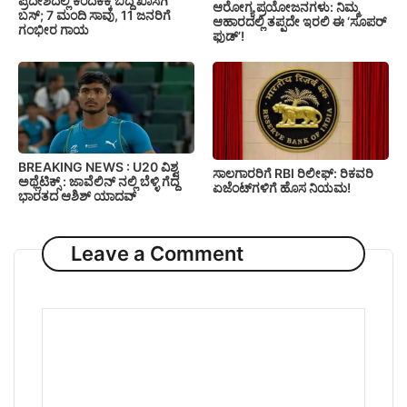
ಪ್ರದೇಶದಲ್ಲಿ ಕಂದಕಕ್ಕೆ ಬಿದ್ದ ಖಾಸಗಿ
ಆರೋಗ್ಯ ಪ್ರಯೋಜನಗಳು: ನಿಮ್ಮ
ಬಸ್; 7 ಮಂದಿ ಸಾವು, 11 ಜನರಿಗೆ
ಆಹಾರದಲ್ಲಿ ತಪ್ಪದೇ ಇರಲಿ ಈ ‘ಸೂಪರ್
ಗಂಭೀರ ಗಾಯ
ಫುಡ್’!
BREAKING NEWS : U20 ವಿಶ್ವ
ಸಾಲಗಾರರಿಗೆ RBI ರಿಲೀಫ್‌: ರಿಕವರಿ
ಅಥ್ಲೆಟಿಕ್ಸ್‌ : ಜಾವೆಲಿನ್ ನಲ್ಲಿ ಬೆಳ್ಳಿ ಗೆದ್ದ
ಏಜೆಂಟ್‌ಗಳಿಗೆ ಹೊಸ ನಿಯಮ!
ಭಾರತದ ಆಶಿಶ್ ಯಾದವ್
Leave a Comment
Comment