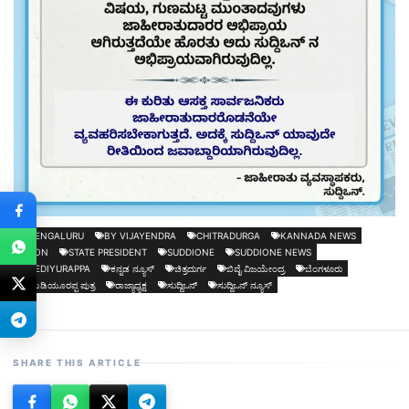
BENGALURU
BY VIJAYENDRA
CHITRADURGA
KANNADA NEWS
SON
STATE PRESIDENT
SUDDIONE
SUDDIONE NEWS
YEDIYURAPPA
ಕನ್ನಡ ನ್ಯೂಸ್
ಚಿತ್ರದುರ್ಗ
ಬಿವೈ ವಿಜಯೇಂದ್ರ
ಬೆಂಗಳೂರು
ಯಡಿಯೂರಪ್ಪ ಪುತ್ರ
ರಾಜ್ಯಾಧ್ಯಕ್ಷ
ಸುದ್ದಿಒನ್
ಸುದ್ದಿಒನ್ ನ್ಯೂಸ್
SHARE THIS ARTICLE