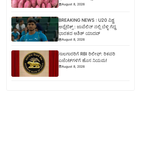
August 8, 2026
BREAKING NEWS : U20 ವಿಶ್ವ
ಅಥ್ಲೆಟಿಕ್ಸ್‌ : ಜಾವೆಲಿನ್ ನಲ್ಲಿ ಬೆಳ್ಳಿ ಗೆದ್ದ
ಭಾರತದ ಆಶಿಶ್ ಯಾದವ್
August 8, 2026
ಸಾಲಗಾರರಿಗೆ RBI ರಿಲೀಫ್‌: ರಿಕವರಿ
ಏಜೆಂಟ್‌ಗಳಿಗೆ ಹೊಸ ನಿಯಮ!
August 8, 2026