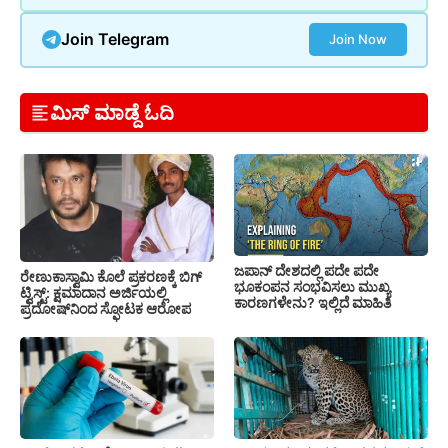
Join Telegram
Join Now
ಮಿಸ್ ಮಾಡ್ದೆ ಓದಿ
ಜಪಾನ್ ದೇಶದಲ್ಲಿ ಪದೇ ಪದೇ
ರೇಣುಕಾಸ್ವಾಮಿ ಕೊಲೆ ಪ್ರಕರಣಕ್ಕೆ ಬಿಗ್
ಭೂಕಂಪನ ಸಂಭವಿಸಲು ಮುಖ್ಯ
ಟ್ವಿಸ್ಟ್: ಕ್ಷಮಾದಾನ ಅರ್ಜಿಯಲ್ಲಿ
ಕಾರಣಗಳೇನು? ಇಲ್ಲಿದೆ ಮಾಹಿತಿ
ಪ್ರದೋಷ್‌ನಿಂದ ಸ್ಫೋಟಕ ಆರೋಪ