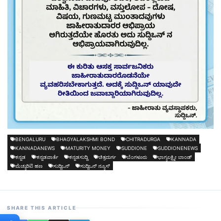
BENGALURU
BHAGYALAKSHMI BOND
CHITRADURGA
KANNADA
KANNADANEWS
MATURITY MONEY
SUDDIONE
SUDDIONENEWS
ಕನ್ನಡ
ಕನ್ನಡವಾರ್ತೆ
ಕನ್ನಡಸುದ್ದಿ
ಚಿತ್ರದುರ್ಗ
ಬೆಂಗಳೂರು
ಭಾಗ್ಯಲಕ್ಷ್ಮೀ ಬಾಂಡ್
ಮೆಚ್ಯುರಿಟಿ ಹಣ
ಸುದ್ದಿಒನ್
ಸುದ್ದಿಒನ್ ನ್ಯೂಸ್
SHARE THIS ARTICLE