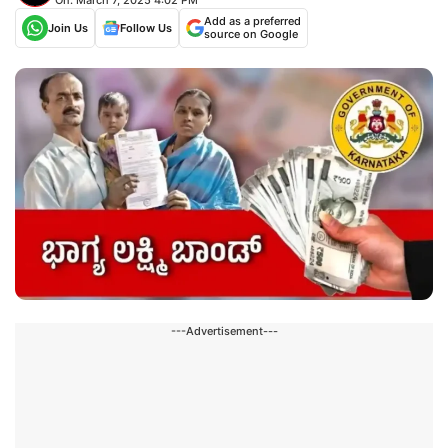
Add as a preferred
Join Us
Follow Us
source on Google
---Advertisement---