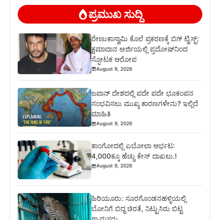
ಪ್ರಮುಖ ಸುದ್ದಿ
ರೇಣುಕಾಸ್ವಾಮಿ ಕೊಲೆ ಪ್ರಕರಣಕ್ಕೆ ಬಿಗ್ ಟ್ವಿಸ್ಟ್:
ಕ್ಷಮಾದಾನ ಅರ್ಜಿಯಲ್ಲಿ ಪ್ರದೋಷ್‌ನಿಂದ
ಸ್ಫೋಟಕ ಆರೋಪ
August 9, 2026
ಜಪಾನ್ ದೇಶದಲ್ಲಿ ಪದೇ ಪದೇ ಭೂಕಂಪನ
ಸಂಭವಿಸಲು ಮುಖ್ಯ ಕಾರಣಗಳೇನು? ಇಲ್ಲಿದೆ
ಮಾಹಿತಿ
August 9, 2026
ಕಾಂಗೋದಲ್ಲಿ ಎಬೋಲಾ ಆರ್ಭಟ:
4,000ಕ್ಕೂ ಹೆಚ್ಚು ಕೇಸ್ ದಾಖಲು.!
August 9, 2026
ಹಿರಿಯೂರು: ಸೂರಗೊಂಡನಹಳ್ಳಿಯಲ್ಲಿ
ಬೋನಿಗೆ ಬಿದ್ದ ಚಿರತೆ, ನಿಟ್ಟುಸಿರು ಬಿಟ್ಟ
ಗ್ರಾಮಸ್ಥರು