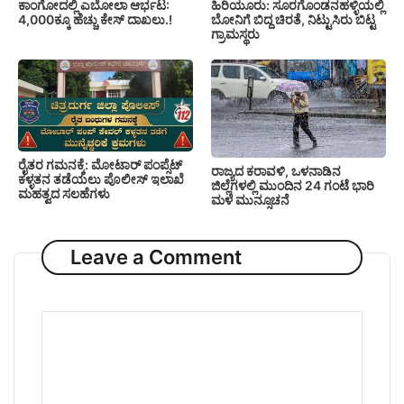
ಕಾಂಗೋದಲ್ಲಿ ಎಬೋಲಾ ಆರ್ಭಟ:
ಹಿರಿಯೂರು: ಸೂರಗೊಂಡನಹಳ್ಳಿಯಲ್ಲಿ
4,000ಕ್ಕೂ ಹೆಚ್ಚು ಕೇಸ್ ದಾಖಲು.!
ಬೋನಿಗೆ ಬಿದ್ದ ಚಿರತೆ, ನಿಟ್ಟುಸಿರು ಬಿಟ್ಟ
ಗ್ರಾಮಸ್ಥರು
ರೈತರ ಗಮನಕ್ಕೆ: ಮೋಟಾರ್ ಪಂಪ್ಸೆಟ್
ರಾಜ್ಯದ ಕರಾವಳಿ, ಒಳನಾಡಿನ
ಕಳ್ಳತನ ತಡೆಯಲು ಪೊಲೀಸ್ ಇಲಾಖೆ
ಜಿಲ್ಲೆಗಳಲ್ಲಿ ಮುಂದಿನ 24 ಗಂಟೆ ಭಾರಿ
ಮಹತ್ವದ ಸಲಹೆಗಳು
ಮಳೆ ಮುನ್ಸೂಚನೆ
Leave a Comment
Comment