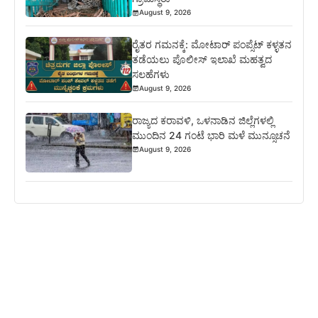
August 9, 2026
ರೈತರ ಗಮನಕ್ಕೆ: ಮೋಟಾರ್ ಪಂಪ್ಸೆಟ್ ಕಳ್ಳತನ
ತಡೆಯಲು ಪೊಲೀಸ್ ಇಲಾಖೆ ಮಹತ್ವದ
ಸಲಹೆಗಳು
August 9, 2026
ರಾಜ್ಯದ ಕರಾವಳಿ, ಒಳನಾಡಿನ ಜಿಲ್ಲೆಗಳಲ್ಲಿ
ಮುಂದಿನ 24 ಗಂಟೆ ಭಾರಿ ಮಳೆ ಮುನ್ಸೂಚನೆ
August 9, 2026