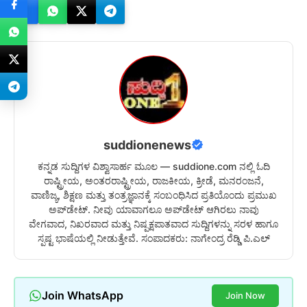
suddionenews
ಕನ್ನಡ ಸುದ್ದಿಗಳ ವಿಶ್ವಾಸಾರ್ಹ ಮೂಲ — suddione.com ನಲ್ಲಿ ಓದಿ
ರಾಷ್ಟ್ರೀಯ, ಅಂತರರಾಷ್ಟ್ರೀಯ, ರಾಜಕೀಯ, ಕ್ರೀಡೆ, ಮನರಂಜನೆ,
ವಾಣಿಜ್ಯ, ಶಿಕ್ಷಣ ಮತ್ತು ತಂತ್ರಜ್ಞಾನಕ್ಕೆ ಸಂಬಂಧಿಸಿದ ಪ್ರತಿಯೊಂದು ಪ್ರಮುಖ
ಅಪ್‌ಡೇಟ್. ನೀವು ಯಾವಾಗಲೂ ಅಪ್‌ಡೇಟ್ ಆಗಿರಲು ನಾವು
ವೇಗವಾದ, ನಿಖರವಾದ ಮತ್ತು ನಿಷ್ಪಕ್ಷಪಾತವಾದ ಸುದ್ದಿಗಳನ್ನು ಸರಳ ಹಾಗೂ
ಸ್ಪಷ್ಟ ಭಾಷೆಯಲ್ಲಿ ನೀಡುತ್ತೇವೆ. ಸಂಪಾದಕರು: ನಾಗೇಂದ್ರ ರೆಡ್ಡಿ ಪಿ.ಎಲ್
Join WhatsApp
Join Now