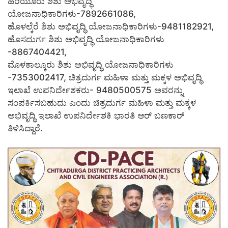
ಹಿರಿಯೂರು ಶಿಶು ಅಭಿವೃದ್ಧಿ
ಯೋಜನಾಧಿಕಾರಿಗಳು-7892661086,
ಹೊಳಲ್ಕೆರೆ ಶಿಶು ಅಭಿವೃದ್ಧಿ ಯೋಜನಾಧಿಕಾರಿಗಳು-9481182921,
ಹೊಸದುರ್ಗ ಶಿಶು ಅಭಿವೃದ್ಧಿ ಯೋಜನಾಧಿಕಾರಿಗಳು
-8867404421,
ಮೊಳಕಾಲ್ಕೂರು ಶಿಶು ಅಭಿವೃದ್ಧಿ ಯೋಜನಾಧಿಕಾರಿಗಳು
-7353002417, ಚಿತ್ರದುರ್ಗ ಮಹಿಳಾ ಮತ್ತು ಮಕ್ಕಳ ಅಭಿವೃದ್ಧಿ
ಇಲಾಖೆ ಉಪನಿರ್ದೇಶಕರು- 9480500575 ಅವರನ್ನು
ಸಂಪರ್ಕಿಸಬಹುದು ಎಂದು ಚಿತ್ರದುರ್ಗ ಮಹಿಳಾ ಮತ್ತು ಮಕ್ಕಳ
ಅಭಿವೃದ್ಧಿ ಇಲಾಖೆ ಉಪನಿರ್ದೇಶಕಿ ಭಾರತಿ ಆರ್ ಬಣಕಾರ್
ತಿಳಿಸಿದ್ದಾರೆ.