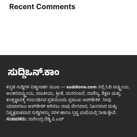
Recent Comments
ಕನ್ನಡ ಸುದ್ದಿಗಳ ವಿಶ್ವಾಸಾರ್ಹ ಮೂಲ —
suddione.com
ನಲ್ಲಿ ಓದಿ ರಾಷ್ಟ್ರೀಯ,
ಅಂತರರಾಷ್ಟ್ರೀಯ, ರಾಜಕೀಯ, ಕ್ರೀಡೆ, ಮನರಂಜನೆ, ವಾಣಿಜ್ಯ, ಶಿಕ್ಷಣ ಮತ್ತು
ತಂತ್ರಜ್ಞಾನಕ್ಕೆ ಸಂಬಂಧಿಸಿದ ಪ್ರತಿಯೊಂದು ಪ್ರಮುಖ ಅಪ್‌ಡೇಟ್. ನೀವು
ಯಾವಾಗಲೂ ಅಪ್‌ಡೇಟ್ ಆಗಿರಲು ನಾವು ವೇಗವಾದ, ನಿಖರವಾದ ಮತ್ತು
ನಿಷ್ಪಕ್ಷಪಾತವಾದ ಸುದ್ದಿಗಳನ್ನು ಸರಳ ಹಾಗೂ ಸ್ಪಷ್ಟ ಭಾಷೆಯಲ್ಲಿ ನೀಡುತ್ತೇವೆ.
ಸಂಪಾದಕರು:
ನಾಗೇಂದ್ರ ರೆಡ್ಡಿ ಪಿ.ಎಲ್