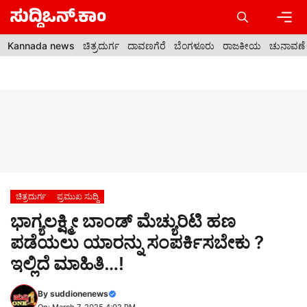
Skip
to
content
Men
Kannada news
ಚಿತ್ರದುರ್ಗ
ದಾವಣಗೆರೆ
ಬೆಂಗಳೂರು
ರಾಜಕೀಯ
ಚುನಾವಣೆ
ಚಿತ್ರದುರ್ಗ
ಪ್ರಮುಖ ಸುದ್ದಿ
ಭಾಗ್ಯಲಕ್ಷ್ಮೀ ಬಾಂಡ್ ಮೆಚ್ಯುರಿಟಿ ಹಣ
ಪಡೆಯಲು ಯಾರನ್ನು ಸಂಪರ್ಕಿಸಬೇಕು ?
ಇಲ್ಲಿದೆ ಮಾಹಿತಿ…!
By
suddionenews
On: March 7, 2025 4:02 PM