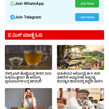
Join WhatsApp
Join Now
Join Telegram
Join Now
ಮಿಸ್ ಮಾಡ್ದೆ ಓದಿ
ಬೆಳಗ್ಗೆ ಖಾಲಿ ಹೊಟ್ಟೆಯಲ್ಲಿ ಜೀರಿಗೆ ನೀರು
ಮಹಿಳೆಯರ ಆರೋಗ್ಯಕ್ಕೆ ಈ 9 ಸರಳ
ಕುಡಿಯುತ್ತೀರಾ? ಈ ಆರೋಗ್ಯ
ಫಿಟ್‌ನೆಸ್‌ ಅಭ್ಯಾಸಗಳು ಅತ್ಯಗತ್ಯ:
ಪ್ರಯೋಜನಗಳ ಬಗ್ಗೆ ತಿಳಿಯಿರಿ!
ದಿನನಿತ್ಯದ ಜೀವನದಲ್ಲಿ ತಪ್ಪದೇ ಪಾಲಿಸಿ