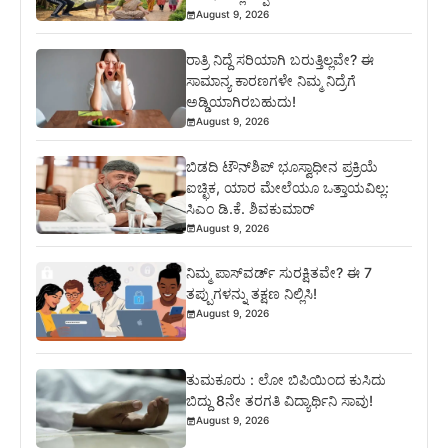
August 9, 2026
ರಾತ್ರಿ ನಿದ್ದೆ ಸರಿಯಾಗಿ ಬರುತ್ತಿಲ್ಲವೇ? ಈ
ಸಾಮಾನ್ಯ ಕಾರಣಗಳೇ ನಿಮ್ಮ ನಿದ್ರೆಗೆ
ಅಡ್ಡಿಯಾಗಿರಬಹುದು!
August 9, 2026
ಬಿಡದಿ ಟೌನ್‌ಶಿಪ್‌ ಭೂಸ್ವಾಧೀನ ಪ್ರಕ್ರಿಯೆ
ಐಚ್ಛಿಕ, ಯಾರ ಮೇಲೆಯೂ ಒತ್ತಾಯವಿಲ್ಲ:
ಸಿಎಂ ಡಿ.ಕೆ. ಶಿವಕುಮಾರ್
August 9, 2026
ನಿಮ್ಮ ಪಾಸ್‌ವರ್ಡ್ ಸುರಕ್ಷಿತವೇ? ಈ 7
ತಪ್ಪುಗಳನ್ನು ತಕ್ಷಣ ನಿಲ್ಲಿಸಿ!
August 9, 2026
ತುಮಕೂರು : ಲೋ ಬಿಪಿಯಿಂದ ಕುಸಿದು
ಬಿದ್ದು 8ನೇ ತರಗತಿ ವಿದ್ಯಾರ್ಥಿನಿ ಸಾವು!
August 9, 2026