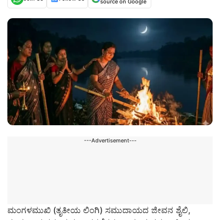
source on Google
---Advertisement---
ಮಂಗಳಮುಖಿ (ತೃತೀಯ ಲಿಂಗಿ) ಸಮುದಾಯದ ಜೀವನ ಶೈಲಿ,