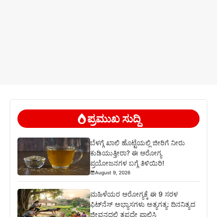
ಪ್ರಮುಖ ಸುದ್ದಿ
ಬೆಳಗ್ಗೆ ಖಾಲಿ ಹೊಟ್ಟೆಯಲ್ಲಿ ಜೀರಿಗೆ ನೀರು
ಕುಡಿಯುತ್ತೀರಾ? ಈ ಆರೋಗ್ಯ
ಪ್ರಯೋಜನಗಳ ಬಗ್ಗೆ ತಿಳಿಯಿರಿ!
August 9, 2026
ಮಹಿಳೆಯರ ಆರೋಗ್ಯಕ್ಕೆ ಈ 9 ಸರಳ
ಫಿಟ್‌ನೆಸ್‌ ಅಭ್ಯಾಸಗಳು ಅತ್ಯಗತ್ಯ: ದಿನನಿತ್ಯದ
ಜೀವನದಲ್ಲಿ ತಪ್ಪದೇ ಪಾಲಿಸಿ