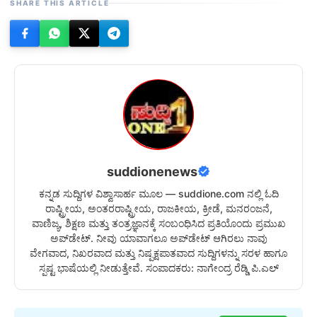
SHARE THIS ARTICLE
suddionenews
ಕನ್ನಡ ಸುದ್ದಿಗಳ ವಿಶ್ವಾಸಾರ್ಹ ಮೂಲ — suddione.com ನಲ್ಲಿ ಓದಿ
ರಾಷ್ಟ್ರೀಯ, ಅಂತರರಾಷ್ಟ್ರೀಯ, ರಾಜಕೀಯ, ಕ್ರೀಡೆ, ಮನರಂಜನೆ,
ವಾಣಿಜ್ಯ, ಶಿಕ್ಷಣ ಮತ್ತು ತಂತ್ರಜ್ಞಾನಕ್ಕೆ ಸಂಬಂಧಿಸಿದ ಪ್ರತಿಯೊಂದು ಪ್ರಮುಖ
ಅಪ್‌ಡೇಟ್. ನೀವು ಯಾವಾಗಲೂ ಅಪ್‌ಡೇಟ್ ಆಗಿರಲು ನಾವು
ವೇಗವಾದ, ನಿಖರವಾದ ಮತ್ತು ನಿಷ್ಪಕ್ಷಪಾತವಾದ ಸುದ್ದಿಗಳನ್ನು ಸರಳ ಹಾಗೂ
ಸ್ಪಷ್ಟ ಭಾಷೆಯಲ್ಲಿ ನೀಡುತ್ತೇವೆ. ಸಂಪಾದಕರು: ನಾಗೇಂದ್ರ ರೆಡ್ಡಿ ಪಿ.ಎಲ್