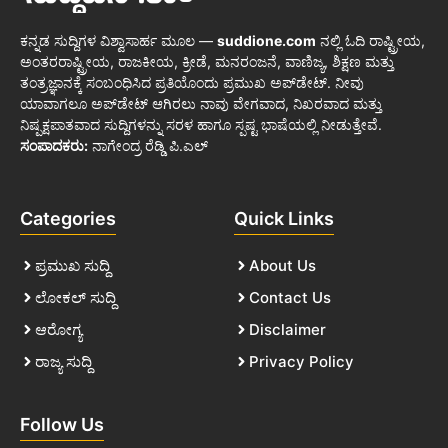
ಕನ್ನಡ ಸುದ್ದಿಗಳ ವಿಶ್ವಾಸಾರ್ಹ ಮೂಲ —
suddione.com
ನಲ್ಲಿ ಓದಿ ರಾಷ್ಟ್ರೀಯ,
ಅಂತರರಾಷ್ಟ್ರೀಯ, ರಾಜಕೀಯ, ಕ್ರೀಡೆ, ಮನರಂಜನೆ, ವಾಣಿಜ್ಯ, ಶಿಕ್ಷಣ ಮತ್ತು
ತಂತ್ರಜ್ಞಾನಕ್ಕೆ ಸಂಬಂಧಿಸಿದ ಪ್ರತಿಯೊಂದು ಪ್ರಮುಖ ಅಪ್‌ಡೇಟ್. ನೀವು
ಯಾವಾಗಲೂ ಅಪ್‌ಡೇಟ್ ಆಗಿರಲು ನಾವು ವೇಗವಾದ, ನಿಖರವಾದ ಮತ್ತು
ನಿಷ್ಪಕ್ಷಪಾತವಾದ ಸುದ್ದಿಗಳನ್ನು ಸರಳ ಹಾಗೂ ಸ್ಪಷ್ಟ ಭಾಷೆಯಲ್ಲಿ ನೀಡುತ್ತೇವೆ.
ಸಂಪಾದಕರು:
ನಾಗೇಂದ್ರ ರೆಡ್ಡಿ ಪಿ.ಎಲ್
Categories
Quick Links
ಪ್ರಮುಖ ಸುದ್ದಿ
About Us
ಲೋಕಲ್ ಸುದ್ದಿ
Contact Us
ಆರೋಗ್ಯ
Disclaimer
ರಾಜ್ಯ ಸುದ್ದಿ
Privacy Policy
Follow Us