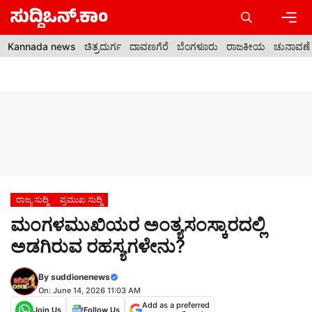
Skip
to
content
Men
Kannada news
ಚಿತ್ರದುರ್ಗ
ದಾವಣಗೆರೆ
ಬೆಂಗಳೂರು
ರಾಜಕೀಯ
ಚುನಾವಣೆ
ರಾಜ್ಯ ಸುದ್ದಿ
ಪ್ರಮುಖ ಸುದ್ದಿ
ಮಂಗಳಮುಖಿಯರ ಅಂತ್ಯಸಂಸ್ಕಾರದಲ್ಲಿ
ಅಡಗಿರುವ ರಹಸ್ಯಗಳೇನು?
By
suddionenews
On: June 14, 2026 11:03 AM
Add as a preferred
Join Us
Follow Us