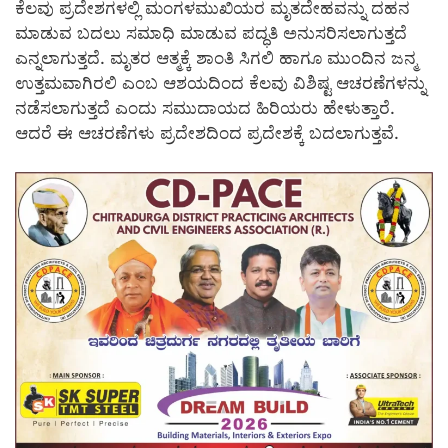
ಕೆಲವು ಪ್ರದೇಶಗಳಲ್ಲಿ ಮಂಗಳಮುಖಿಯರ ಮೃತದೇಹವನ್ನು ದಹನ
ಮಾಡುವ ಬದಲು ಸಮಾಧಿ ಮಾಡುವ ಪದ್ಧತಿ ಅನುಸರಿಸಲಾಗುತ್ತದೆ
ಎನ್ನಲಾಗುತ್ತದೆ. ಮೃತರ ಆತ್ಮಕ್ಕೆ ಶಾಂತಿ ಸಿಗಲಿ ಹಾಗೂ ಮುಂದಿನ ಜನ್ಮ
ಉತ್ತಮವಾಗಿರಲಿ ಎಂಬ ಆಶಯದಿಂದ ಕೆಲವು ವಿಶಿಷ್ಟ ಆಚರಣೆಗಳನ್ನು
ನಡೆಸಲಾಗುತ್ತದೆ ಎಂದು ಸಮುದಾಯದ ಹಿರಿಯರು ಹೇಳುತ್ತಾರೆ.
ಆದರೆ ಈ ಆಚರಣೆಗಳು ಪ್ರದೇಶದಿಂದ ಪ್ರದೇಶಕ್ಕೆ ಬದಲಾಗುತ್ತವೆ.