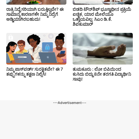
ರಾತ್ರಿ ನಿದ್ದೆ ಸರಿಯಾಗಿ ಬರುತ್ತಿಲ್ಲವೇ? ಈ
ಬಿಡದಿ ಟೌನ್‌ಶಿಪ್‌ ಭೂಸ್ವಾಧೀನ ಪ್ರಕ್ರಿಯೆ
ಸಾಮಾನ್ಯ ಕಾರಣಗಳೇ ನಿಮ್ಮ ನಿದ್ರೆಗೆ
ಐಚ್ಛಿಕ, ಯಾರ ಮೇಲೆಯೂ
ಅಡ್ಡಿಯಾಗಿರಬಹುದು!
ಒತ್ತಾಯವಿಲ್ಲ: ಸಿಎಂ ಡಿ.ಕೆ.
ಶಿವಕುಮಾರ್
ನಿಮ್ಮ ಪಾಸ್‌ವರ್ಡ್ ಸುರಕ್ಷಿತವೇ? ಈ 7
ತುಮಕೂರು : ಲೋ ಬಿಪಿಯಿಂದ
ತಪ್ಪುಗಳನ್ನು ತಕ್ಷಣ ನಿಲ್ಲಿಸಿ!
ಕುಸಿದು ಬಿದ್ದು 8ನೇ ತರಗತಿ ವಿದ್ಯಾರ್ಥಿನಿ
ಸಾವು!
---Advertisement---