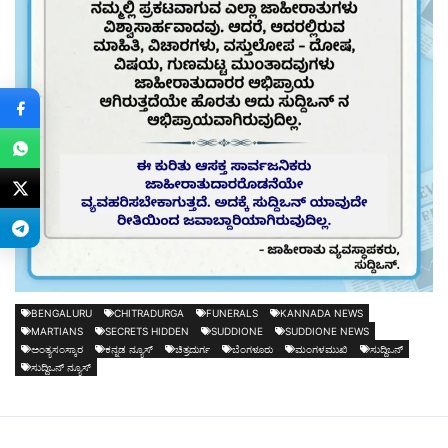
BENGALURU
CHITRADURGA
FUNERALS
KANNADA NEWS
MARTIANS
SECRETS HIDDEN
SUDDIONE
SUDDIONE NEWS
ಅಂತ್ಯಸಂಸ್ಕಾರ
ಕನ್ನಡ ನ್ಯೂಸ್
ಚಿತ್ರದುರ್ಗ
ಬೆಂಗಳೂರು
ಮಂಗಳಮುಖಿ
ಸುದ್ದಿಒನ್
ಸುದ್ದಿಒನ್ ನ್ಯೂಸ್