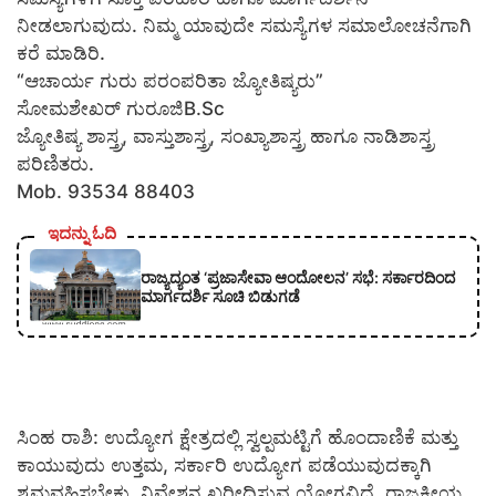
ನೀಡಲಾಗುವುದು. ನಿಮ್ಮ ಯಾವುದೇ ಸಮಸ್ಯೆಗಳ ಸಮಾಲೋಚನೆಗಾಗಿ
ಕರೆ ಮಾಡಿರಿ.
“ಆಚಾರ್ಯ ಗುರು ಪರಂಪರಿತಾ ಜ್ಯೋತಿಷ್ಯರು”
ಸೋಮಶೇಖರ್ ಗುರೂಜಿB.Sc
ಜ್ಯೋತಿಷ್ಯ ಶಾಸ್ತ್ರ, ವಾಸ್ತುಶಾಸ್ತ್ರ, ಸಂಖ್ಯಾಶಾಸ್ತ್ರ ಹಾಗೂ ನಾಡಿಶಾಸ್ತ್ರ
ಪರಿಣಿತರು.
Mob. 93534 88403
ಇದನ್ನು ಓದಿ
ರಾಜ್ಯದ್ಯಂತ ‘ಪ್ರಜಾಸೇವಾ ಆಂದೋಲನ’ ಸಭೆ: ಸರ್ಕಾರದಿಂದ
ಮಾರ್ಗದರ್ಶಿ ಸೂಚಿ ಬಿಡುಗಡೆ
ಸಿಂಹ ರಾಶಿ: ಉದ್ಯೋಗ ಕ್ಷೇತ್ರದಲ್ಲಿ ಸ್ವಲ್ಪಮಟ್ಟಿಗೆ ಹೊಂದಾಣಿಕೆ ಮತ್ತು
ಕಾಯುವುದು ಉತ್ತಮ, ಸರ್ಕಾರಿ ಉದ್ಯೋಗ ಪಡೆಯುವುದಕ್ಕಾಗಿ
ಶ್ರಮವಹಿಸಬೇಕು, ನಿವೇಶನ ಖರೀದಿಸುವ ಯೋಗವಿದೆ, ರಾಜಕೀಯ