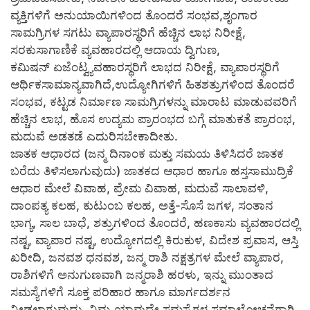
ವ್ಯಕ್ತಿಗಳಿಗೆ ಅನುಯಾಯಿಗಳಿಂದ ತೊಂದರೆ ಸಂಭವ,ಶೃಂಗಾರ
ಸಾಮಗ್ರಿಗಳ ಸಗಟು ವ್ಯಾಪಾರಸ್ಥರಿಗೆ ಹೆಚ್ಚಿನ ಲಾಭ ನಿರೀಕ್ಷೆ,
ಸರಕುಸಾಗಾಣಿಕೆ ವ್ಯವಹಾರದಲ್ಲಿ ಆದಾಯ ದ್ವಿಗುಣ,
ಕಮಿಷನ್ ಏಜೆಂಟ್ವ್ಯವಹಾರಸ್ಥರಿಗೆ ಲಾಭದ ನಿರೀಕ್ಷೆ, ವ್ಯಾಪಾರಸ್ಥರಿಗೆ
ಆರ್ಥಿಕಸಾಮಾನ್ಯವಾಗಿದೆ,ಉದ್ಯೋಗಿಗಳಿಗೆ ಹಿತಶತ್ರುಗಳಿಂದ ತೊಂದರೆ
ಸಂಭವ, ಕಟ್ಟಡ ನಿರ್ಮಾಣ ಸಾಮಗ್ರಿಗಳನ್ನು ಮಾರಾಟ ಮಾಡುವವರಿಗೆ
ಹೆಚ್ಚಿನ ಲಾಭ, ಹೊಸ ಉದ್ಯಮ ಪ್ರಾರಂಭದ ಬಗ್ಗೆ ಮಾತುಕತೆ ಪ್ರಾರಂಭ,
ಮದುವೆ ಅಡತಡೆ ಎದುರಿಸಬೇಕಾದೀತು.
ಜಾತಕ ಆಧಾರದ (ಜನ್ಮ ದಿನಾಂಕ ಮತ್ತು ಸಮಯ ತಿಳಿಸಿದರೆ ಜಾತಕ
ಬರೆದು ತಿಳಿಸಲಾಗುವುದು) ಜಾತಕದ ಆಧಾರ ಹಾಗೂ ಹಸ್ತಸಾಮುದ್ರಿಕೆ
ಆಧಾರ ಮೇಲೆ ವಿವಾಹ, ಪ್ರೇಮ ವಿವಾಹ, ಮದುವೆ ಸಾಲಾವಳಿ,
ದಾಂಪತ್ಯ ಕಲಹ, ಕುಟುಂಬ ಕಲಹ, ಅತ್ತೆ-ಸೊಸೆ ಜಗಳ, ಸಂತಾನ
ಭಾಗ್ಯ, ಸಾಲ ಬಾಧೆ, ಶತ್ರುಗಳಿಂದ ತೊಂದರೆ, ಹಣಕಾಸು ವ್ಯವಹಾರದಲ್ಲಿ
ನಷ್ಟ, ವ್ಯಾಪಾರ ನಷ್ಟ, ಉದ್ಯೋಗದಲ್ಲಿ ಕಿರುಕುಳ, ವಿದೇಶ ಪ್ರವಾಸ, ಆಸ್ತಿ
ಖರೀದಿ, ಜನವಶ ಧನವಶ, ಜನ್ಮ ರಾಶಿ ನಕ್ಷತ್ರಗಳ ಮೇಲೆ ವ್ಯಾಪಾರ,
ರಾಶಿಗಳಿಗೆ ಅನುಗುಣವಾಗಿ ಜನ್ಮರಾಶಿ ಹರಳು, ಇನ್ನು ಮುಂತಾದ
ಸಮಸ್ಯೆಗಳಿಗೆ ಸೂಕ್ತ ಪರಿಹಾರ ಹಾಗೂ ಮಾರ್ಗದರ್ಶನ
ನೀಡಲಾಗುವುದು. ನಿಮ್ಮ ಯಾವುದೇ ಸಮಸ್ಯೆಗಳ ಸಮಾಲೋಚನೆಗಾಗಿ