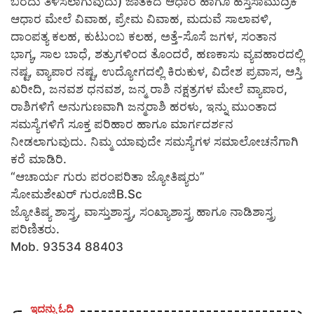
ಬರೆದು ತಿಳಿಸಲಾಗುವುದು) ಜಾತಕದ ಆಧಾರ ಹಾಗೂ ಹಸ್ತಸಾಮುದ್ರಿಕೆ
ಆಧಾರ ಮೇಲೆ ವಿವಾಹ, ಪ್ರೇಮ ವಿವಾಹ, ಮದುವೆ ಸಾಲಾವಳಿ,
ದಾಂಪತ್ಯ ಕಲಹ, ಕುಟುಂಬ ಕಲಹ, ಅತ್ತೆ-ಸೊಸೆ ಜಗಳ, ಸಂತಾನ
ಭಾಗ್ಯ, ಸಾಲ ಬಾಧೆ, ಶತ್ರುಗಳಿಂದ ತೊಂದರೆ, ಹಣಕಾಸು ವ್ಯವಹಾರದಲ್ಲಿ
ನಷ್ಟ, ವ್ಯಾಪಾರ ನಷ್ಟ, ಉದ್ಯೋಗದಲ್ಲಿ ಕಿರುಕುಳ, ವಿದೇಶ ಪ್ರವಾಸ, ಆಸ್ತಿ
ಖರೀದಿ, ಜನವಶ ಧನವಶ, ಜನ್ಮ ರಾಶಿ ನಕ್ಷತ್ರಗಳ ಮೇಲೆ ವ್ಯಾಪಾರ,
ರಾಶಿಗಳಿಗೆ ಅನುಗುಣವಾಗಿ ಜನ್ಮರಾಶಿ ಹರಳು, ಇನ್ನು ಮುಂತಾದ
ಸಮಸ್ಯೆಗಳಿಗೆ ಸೂಕ್ತ ಪರಿಹಾರ ಹಾಗೂ ಮಾರ್ಗದರ್ಶನ
ನೀಡಲಾಗುವುದು. ನಿಮ್ಮ ಯಾವುದೇ ಸಮಸ್ಯೆಗಳ ಸಮಾಲೋಚನೆಗಾಗಿ
ಕರೆ ಮಾಡಿರಿ.
“ಆಚಾರ್ಯ ಗುರು ಪರಂಪರಿತಾ ಜ್ಯೋತಿಷ್ಯರು”
ಸೋಮಶೇಖರ್ ಗುರೂಜಿB.Sc
ಜ್ಯೋತಿಷ್ಯ ಶಾಸ್ತ್ರ, ವಾಸ್ತುಶಾಸ್ತ್ರ, ಸಂಖ್ಯಾಶಾಸ್ತ್ರ ಹಾಗೂ ನಾಡಿಶಾಸ್ತ್ರ
ಪರಿಣಿತರು.
Mob. 93534 88403
ಇದನ್ನು ಓದಿ