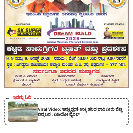
ಇದನ್ನು ಓದಿ
Viral Video: ಇದ್ದಕ್ಕಿದ್ದಂತೆ ಉಕ್ಕಿ ಹರಿದ ಬಾವಿ ನೀರು ಬೆಚ್ಚಿ
ಬಿದ್ದ ಜನ : ವಿಡಿಯೋ ವೈರಲ್