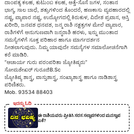
ದಾಂಪತ್ಯ ಕಲಹ, ಕುಟುಂಬ ಕಲಹ, ಅತ್ತೆ-ಸೊಸೆ ಜಗಳ, ಸಂತಾನ
ಭಾಗ್ಯ, ಸಾಲ ಬಾಧೆ, ಶತ್ರುಗಳಿಂದ ತೊಂದರೆ, ಹಣಕಾಸು ವ್ಯವಹಾರದಲ್ಲಿ
ನಷ್ಟ, ವ್ಯಾಪಾರ ನಷ್ಟ, ಉದ್ಯೋಗದಲ್ಲಿ ಕಿರುಕುಳ, ವಿದೇಶ ಪ್ರವಾಸ, ಆಸ್ತಿ
ಖರೀದಿ, ಜನವಶ ಧನವಶ, ಜನ್ಮ ರಾಶಿ ನಕ್ಷತ್ರಗಳ ಮೇಲೆ ವ್ಯಾಪಾರ,
ರಾಶಿಗಳಿಗೆ ಅನುಗುಣವಾಗಿ ಜನ್ಮರಾಶಿ ಹರಳು, ಇನ್ನು ಮುಂತಾದ
ಸಮಸ್ಯೆಗಳಿಗೆ ಸೂಕ್ತ ಪರಿಹಾರ ಹಾಗೂ ಮಾರ್ಗದರ್ಶನ
ನೀಡಲಾಗುವುದು. ನಿಮ್ಮ ಯಾವುದೇ ಸಮಸ್ಯೆಗಳ ಸಮಾಲೋಚನೆಗಾಗಿ
ಕರೆ ಮಾಡಿರಿ.
“ಆಚಾರ್ಯ ಗುರು ಪರಂಪರಿತಾ ಜ್ಯೋತಿಷ್ಯರು”
ಸೋಮಶೇಖರ್ ಗುರೂಜಿB.Sc
ಜ್ಯೋತಿಷ್ಯ ಶಾಸ್ತ್ರ, ವಾಸ್ತುಶಾಸ್ತ್ರ, ಸಂಖ್ಯಾಶಾಸ್ತ್ರ ಹಾಗೂ ನಾಡಿಶಾಸ್ತ್ರ
ಪರಿಣಿತರು.
Mob. 93534 88403
ಇದನ್ನು ಓದಿ
ಈ ರಾಶಿಯವರು ಪ್ರೀತಿಸಿ ಸರಸ ಸಲ್ಲಾಪಗಳಿಂದ ಮನಸ್ತಾಪ
ಏಕೆ?