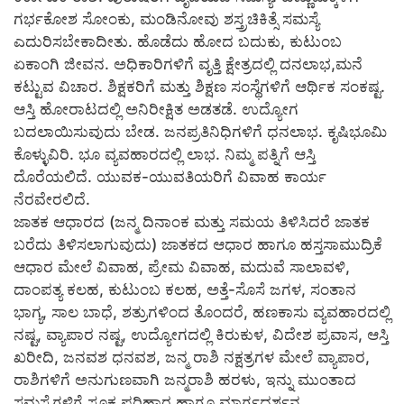
ಗರ್ಭಕೋಶ ಸೋಂಕು, ಮಂಡಿನೋವು ಶಸ್ತ್ರಚಿಕಿತ್ಸೆ ಸಮಸ್ಯೆ
ಎದುರಿಸಬೇಕಾದೀತು. ಹೊಡೆದು ಹೋದ ಬದುಕು, ಕುಟುಂಬ
ಏಕಾಂಗಿ ಜೀವನ. ಅಧಿಕಾರಿಗಳಿಗೆ ವೃತ್ತಿ ಕ್ಷೇತ್ರದಲ್ಲಿ ದನಲಾಭ,ಮನೆ
ಕಟ್ಟುವ ವಿಚಾರ. ಶಿಕ್ಷಕರಿಗೆ ಮತ್ತು ಶಿಕ್ಷಣ ಸಂಸ್ಥೆಗಳಿಗೆ ಆರ್ಥಿಕ ಸಂಕಷ್ಟ.
ಆಸ್ತಿ ಹೋರಾಟದಲ್ಲಿ ಅನಿರೀಕ್ಷಿತ ಅಡತಡೆ. ಉದ್ಯೋಗ
ಬದಲಾಯಿಸುವುದು ಬೇಡ. ಜನಪ್ರತಿನಿಧಿಗಳಿಗೆ ಧನಲಾಭ. ಕೃಷಿಭೂಮಿ
ಕೊಳ್ಳುವಿರಿ. ಭೂ ವ್ಯವಹಾರದಲ್ಲಿ ಲಾಭ. ನಿಮ್ಮ ಪತ್ನಿಗೆ ಆಸ್ತಿ
ದೊರೆಯಲಿದೆ. ಯುವಕ-ಯುವತಿಯರಿಗೆ ವಿವಾಹ ಕಾರ್ಯ
ನೆರವೇರಲಿದೆ.
ಜಾತಕ ಆಧಾರದ (ಜನ್ಮ ದಿನಾಂಕ ಮತ್ತು ಸಮಯ ತಿಳಿಸಿದರೆ ಜಾತಕ
ಬರೆದು ತಿಳಿಸಲಾಗುವುದು) ಜಾತಕದ ಆಧಾರ ಹಾಗೂ ಹಸ್ತಸಾಮುದ್ರಿಕೆ
ಆಧಾರ ಮೇಲೆ ವಿವಾಹ, ಪ್ರೇಮ ವಿವಾಹ, ಮದುವೆ ಸಾಲಾವಳಿ,
ದಾಂಪತ್ಯ ಕಲಹ, ಕುಟುಂಬ ಕಲಹ, ಅತ್ತೆ-ಸೊಸೆ ಜಗಳ, ಸಂತಾನ
ಭಾಗ್ಯ, ಸಾಲ ಬಾಧೆ, ಶತ್ರುಗಳಿಂದ ತೊಂದರೆ, ಹಣಕಾಸು ವ್ಯವಹಾರದಲ್ಲಿ
ನಷ್ಟ, ವ್ಯಾಪಾರ ನಷ್ಟ, ಉದ್ಯೋಗದಲ್ಲಿ ಕಿರುಕುಳ, ವಿದೇಶ ಪ್ರವಾಸ, ಆಸ್ತಿ
ಖರೀದಿ, ಜನವಶ ಧನವಶ, ಜನ್ಮ ರಾಶಿ ನಕ್ಷತ್ರಗಳ ಮೇಲೆ ವ್ಯಾಪಾರ,
ರಾಶಿಗಳಿಗೆ ಅನುಗುಣವಾಗಿ ಜನ್ಮರಾಶಿ ಹರಳು, ಇನ್ನು ಮುಂತಾದ
ಸಮಸ್ಯೆಗಳಿಗೆ ಸೂಕ್ತ ಪರಿಹಾರ ಹಾಗೂ ಮಾರ್ಗದರ್ಶನ