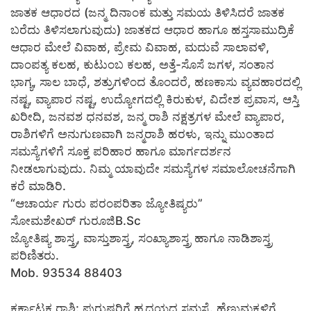
ಜಾತಕ ಆಧಾರದ (ಜನ್ಮ ದಿನಾಂಕ ಮತ್ತು ಸಮಯ ತಿಳಿಸಿದರೆ ಜಾತಕ
ಬರೆದು ತಿಳಿಸಲಾಗುವುದು) ಜಾತಕದ ಆಧಾರ ಹಾಗೂ ಹಸ್ತಸಾಮುದ್ರಿಕೆ
ಆಧಾರ ಮೇಲೆ ವಿವಾಹ, ಪ್ರೇಮ ವಿವಾಹ, ಮದುವೆ ಸಾಲಾವಳಿ,
ದಾಂಪತ್ಯ ಕಲಹ, ಕುಟುಂಬ ಕಲಹ, ಅತ್ತೆ-ಸೊಸೆ ಜಗಳ, ಸಂತಾನ
ಭಾಗ್ಯ, ಸಾಲ ಬಾಧೆ, ಶತ್ರುಗಳಿಂದ ತೊಂದರೆ, ಹಣಕಾಸು ವ್ಯವಹಾರದಲ್ಲಿ
ನಷ್ಟ, ವ್ಯಾಪಾರ ನಷ್ಟ, ಉದ್ಯೋಗದಲ್ಲಿ ಕಿರುಕುಳ, ವಿದೇಶ ಪ್ರವಾಸ, ಆಸ್ತಿ
ಖರೀದಿ, ಜನವಶ ಧನವಶ, ಜನ್ಮ ರಾಶಿ ನಕ್ಷತ್ರಗಳ ಮೇಲೆ ವ್ಯಾಪಾರ,
ರಾಶಿಗಳಿಗೆ ಅನುಗುಣವಾಗಿ ಜನ್ಮರಾಶಿ ಹರಳು, ಇನ್ನು ಮುಂತಾದ
ಸಮಸ್ಯೆಗಳಿಗೆ ಸೂಕ್ತ ಪರಿಹಾರ ಹಾಗೂ ಮಾರ್ಗದರ್ಶನ
ನೀಡಲಾಗುವುದು. ನಿಮ್ಮ ಯಾವುದೇ ಸಮಸ್ಯೆಗಳ ಸಮಾಲೋಚನೆಗಾಗಿ
ಕರೆ ಮಾಡಿರಿ.
“ಆಚಾರ್ಯ ಗುರು ಪರಂಪರಿತಾ ಜ್ಯೋತಿಷ್ಯರು”
ಸೋಮಶೇಖರ್ ಗುರೂಜಿB.Sc
ಜ್ಯೋತಿಷ್ಯ ಶಾಸ್ತ್ರ, ವಾಸ್ತುಶಾಸ್ತ್ರ, ಸಂಖ್ಯಾಶಾಸ್ತ್ರ ಹಾಗೂ ನಾಡಿಶಾಸ್ತ್ರ
ಪರಿಣಿತರು.
Mob. 93534 88403
ಕರ್ಕಾಟಕ ರಾಶಿ: ಪುರುಷರಿಗೆ ಹೃದಯದ ಸಮಸ್ಯೆ. ಹೆಣ್ಣುಮಕ್ಕಳಿಗೆ