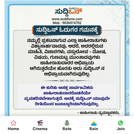
Home
Cinema
Rate
Rain
Join
BENGALURU
CHITRADURGA
KANNADA NEWS
SUDDIONE