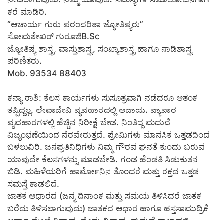
ಕರೆ ಮಾಡಿರಿ.
“ಆಚಾರ್ಯ ಗುರು ಪರಂಪರಿತಾ ಜ್ಯೋತಿಷ್ಯರು”
ಸೋಮಶೇಖರ್ ಗುರೂಜಿB.Sc
ಜ್ಯೋತಿಷ್ಯ ಶಾಸ್ತ್ರ, ವಾಸ್ತುಶಾಸ್ತ್ರ, ಸಂಖ್ಯಾಶಾಸ್ತ್ರ ಹಾಗೂ ನಾಡಿಶಾಸ್ತ್ರ
ಪರಿಣಿತರು.
Mob. 93534 88403
ಕನ್ಯಾ ರಾಶಿ: ಕೆಲಸ ಕಾರ್ಯಗಳು ಸುಸೂತ್ರವಾಗಿ ನಡೆದರೂ ಆತಂಕ
ತಪ್ಪಿದ್ದಲ್ಲ. ಲೇವಾದೇವಿ ವ್ಯವಹಾರದಲ್ಲಿ ಆದಾಯ. ವ್ಯಾಪಾರ
ವ್ಯವಹಾರಗಳಲ್ಲಿ ಹೆಚ್ಚಿನ ನಿರೀಕ್ಷೆ ಬೇಡ. ನಿಂತಿದ್ದ ಮದುವೆ
ವಿಜೃಂಭಣೆಯಿಂದ ನೆರವೇರುತ್ತದೆ. ಪ್ರೇಮಿಗಳು ಮಾನಸಿಕ ಒತ್ತಡದಿಂದ
ಬಳಲುವಿರಿ. ಜನಪ್ರತಿನಿಧಿಗಳು ನಿಮ್ಮ ಗೌರವ ಘನತೆ ಕುಂದು ಬರುವ
ಯಾವುದೇ ಕೆಲಸಗಳನ್ನು ಮಾಡಬೇಡಿ. ಗಂಡ ಹೆಂಡತಿ ಸಿಡುಕುತನ
ಬಿಡಿ. ಮಹಿಳೆಯರಿಗೆ ಹಾರ್ಮೋನಿನ ತೊಂದರೆ ಮತ್ತು ರಕ್ತದ ಒತ್ತಡ
ಸಮಸ್ತೆ ಕಾಡಲಿದೆ.
ಜಾತಕ ಆಧಾರದ (ಜನ್ಮ ದಿನಾಂಕ ಮತ್ತು ಸಮಯ ತಿಳಿಸಿದರೆ ಜಾತಕ
ಬರೆದು ತಿಳಿಸಲಾಗುವುದು) ಜಾತಕದ ಆಧಾರ ಹಾಗೂ ಹಸ್ತಸಾಮುದ್ರಿಕೆ