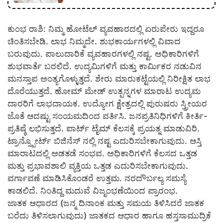
ಕುಂಭ ರಾಶಿ: ನಿಮ್ಮ ಹೋಟೆಲ್ ವ್ಯವಹಾರದಲ್ಲಿ ಏರುಪೇರು ಇದ್ದರೂ
ಚಿಂತಿಸಬೇಡಿ. ಲಾಭ ನಿಮ್ಮದೇ. ಶುಭಕಾರ್ಯಗಳಲ್ಲಿ ವಿವಾದ
ಬರುವುದು. ಪಾಲುದಾರಿಕೆ ವ್ಯವಹಾರಗಳಲ್ಲಿ ನಷ್ಟ. ಅಧಿಕಾರಿಗಳಿಗೆ
ಶುಭವಾರ್ತೆ ಬರಲಿದೆ. ಉದ್ಯಮಿಗಳಿಗೆ ಮತ್ತು ಕಾರ್ಮಿಕರ ನಡುವಿನ
ಮನಸ್ತಾಪ ಅಂತ್ಯಗೊಳ್ಳುತ್ತದೆ. ಶೇರು ಮಾರುಕಟ್ಟೆಯಲ್ಲಿ ನಿರೀಕ್ಷಿತ ಲಾಭ
ದೊರೆಯುತ್ತದೆ. ಹೋಮ್ ಮೇಡ್ ಉತ್ಪನ್ನಗಳ ಮಾರಾಟ ಉದ್ಯಮ
ದಾರರಿಗೆ ಲಾಭದಾಯಕ. ಉದ್ಯೋಗ ಕ್ಷೇತ್ರದಲ್ಲಿ ಪುರುಷರು ಸ್ತ್ರೀಯರ
ಜೊತೆ ಆದಷ್ಟು ಸಂಯಮದಿಂದ ವರ್ತಿಸಿ. ಜನಪ್ರತಿನಿಧಿಗಳಿಗೆ ಕೀರ್ತಿ-
ಪ್ರತಿಷ್ಠೆ ಲಭಿಸುತ್ತದೆ. ಪಾರ್ಟ್ ಟೈಮ್ ಕೆಲಸಕ್ಕೆ ಪ್ರಯತ್ನ ಮಾಡುವಿರಿ.
ಟ್ರಾನ್ಸ್ಪೋರ್ಟ್ ಬಿಜಿನೆಸ್ ನಲ್ಲಿ ನಷ್ಟ ಎದುರಿಸಬೇಕಾಗುವುದು. ಆಸ್ತಿ
ಮಾರಾಟದಲ್ಲಿ ಅಡತಡೆ ಸಂಭವ. ಅಧಿಕಾರಿಗಳಿಗೆ ಕೆಲಸದ ಒತ್ತಡ
ಮತ್ತು ಪ್ರಭಾವಶಾಲಿ ವ್ಯಕ್ತಿಯ ಒತ್ತಡ ಎದುರಿಸಬೇಕಾಗುವುದು.
ವರ್ಗಾವಣೆ ಮಾಡಿಸಿಕೊಂಡರೆ ಉತ್ತಮ. ನರದೌರ್ಬಲ್ಯ ಸಮಸ್ಯೆ
ಕಾಡಲಿದೆ. ನಿಂತಿದ್ದ ಮದುವೆ ವಿಜೃಂಭಣೆಯಿಂದ ಪ್ರಾರಂಭ.
ಜಾತಕ ಆಧಾರದ (ಜನ್ಮ ದಿನಾಂಕ ಮತ್ತು ಸಮಯ ತಿಳಿಸಿದರೆ ಜಾತಕ
ಬರೆದು ತಿಳಿಸಲಾಗುವುದು) ಜಾತಕದ ಆಧಾರ ಹಾಗೂ ಹಸ್ತಸಾಮುದ್ರಿಕೆ