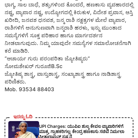
ಭಾಗ್ಯ, ಸಾಲ ಬಾಧೆ, ಶತ್ರುಗಳಿಂದ ತೊಂದರೆ, ಹಣಕಾಸು ವ್ಯವಹಾರದಲ್ಲಿ
ನಷ್ಟ, ವ್ಯಾಪಾರ ನಷ್ಟ, ಉದ್ಯೋಗದಲ್ಲಿ ಕಿರುಕುಳ, ವಿದೇಶ ಪ್ರವಾಸ, ಆಸ್ತಿ
ಖರೀದಿ, ಜನವಶ ಧನವಶ, ಜನ್ಮ ರಾಶಿ ನಕ್ಷತ್ರಗಳ ಮೇಲೆ ವ್ಯಾಪಾರ,
ರಾಶಿಗಳಿಗೆ ಅನುಗುಣವಾಗಿ ಜನ್ಮರಾಶಿ ಹರಳು, ಇನ್ನು ಮುಂತಾದ
ಸಮಸ್ಯೆಗಳಿಗೆ ಸೂಕ್ತ ಪರಿಹಾರ ಹಾಗೂ ಮಾರ್ಗದರ್ಶನ
ನೀಡಲಾಗುವುದು. ನಿಮ್ಮ ಯಾವುದೇ ಸಮಸ್ಯೆಗಳ ಸಮಾಲೋಚನೆಗಾಗಿ
ಕರೆ ಮಾಡಿರಿ.
“ಆಚಾರ್ಯ ಗುರು ಪರಂಪರಿತಾ ಜ್ಯೋತಿಷ್ಯರು”
ಸೋಮಶೇಖರ್ ಗುರೂಜಿB.Sc
ಜ್ಯೋತಿಷ್ಯ ಶಾಸ್ತ್ರ, ವಾಸ್ತುಶಾಸ್ತ್ರ, ಸಂಖ್ಯಾಶಾಸ್ತ್ರ ಹಾಗೂ ನಾಡಿಶಾಸ್ತ್ರ
ಪರಿಣಿತರು.
Mob. 93534 88403
ಇದನ್ನು ಓದಿ
UPI Charges: ಯುಪಿಐ ಶುಲ್ಕ ಕೇವಲ ವ್ಯಾಪಾರಿಗಳಿಗೆ
ಮಾತ್ರ, ಗ್ರಾಹಕರಿಗಲ್ಲ: ಕೇಂದ್ರ ಹಣಕಾಸು ಸಚಿವೆ ನಿರ್ಮಲಾ
ಸೀತಾರಾಮನ್ ಸ್ಪಷ್ಟನೆ