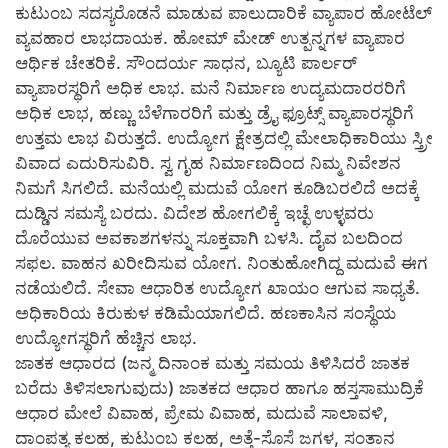
ಕುಟುಂಬ ಸದಸ್ಯರೊಡನೆ ಮಾಡುವ ಪಾಲುದಾರಿಕೆ ವ್ಯಾಪಾರ ಹೋಟೆಲ್
ವ್ಯವಹಾರ ಲಾಭದಾಯಕ. ಹೋಮ್ ಮೇಡ್ ಉತ್ಪನ್ನಗಳ ವ್ಯಾಪಾರ
ಆರ್ಥಿಕ ಚೇತರಿಕೆ. ಸೌಂದರ್ಯ ಸಾಧನ, ಬ್ಯೂಟಿ ಪಾರ್ಲರ್
ವ್ಯಾಪಾರಸ್ಥರಿಗೆ ಅಧಿಕ ಲಾಭ. ಮನೆ ನಿರ್ಮಾಣ ಉದ್ಯಮದಾರರರಿಗೆ
ಅಧಿಕ ಲಾಭ, ಹಣ್ಣು ಬೆಳೆಗಾರರಿಗೆ ಮತ್ತು ಡ್ರೈ ಫ್ರೂಟ್ಸ್ ವ್ಯಾಪಾರಸ್ಥರಿಗೆ
ಉತ್ತಮ ಲಾಭ ವಿರುತ್ತದೆ. ಉದ್ಯೋಗ ಕ್ಷೇತ್ರದಲ್ಲಿ ಮೇಲಾಧಿಕಾರಿಯು ಸ್ತ್ರೀ
ವಿವಾದ ಎದುರಿಸುವಿರಿ. ಸ್ವ ಗೃಹ ನಿರ್ಮಾಣದಿಂದ ನಿಮ್ಮ ನಿವೇಶನ
ನಿಮಗೆ ಸಿಗಲಿದೆ. ಮನೆಯಲ್ಲಿ ಮದುವೆ ಯೋಗ ಕೂಡಿಬರಲಿದೆ ಅದಕ್ಕೆ
ದುಡ್ಡಿನ ಸಮಸ್ಯೆ ಬರದು. ವಿದೇಶ ಹೋಗಲಿಕ್ಕೆ ಇಚ್ಛೆ ಉಳ್ಳವರು
ದೊರೆಯುವ ಅವಕಾಶಗಳನ್ನು ಸೂಕ್ತವಾಗಿ ಬಳಸಿ. ದೈವ ಬಲದಿಂದ
ಸಫಲ. ವಾಹನ ಖರೀದಿಸುವ ಯೋಗ. ನಿಂತುಹೋಗಿದ್ದ ಮದುವೆ ಈಗ
ನಡೆಯಲಿದೆ. ಸೇವಾ ಆಧಾರಿತ ಉದ್ಯೋಗ ಖಾಯಂ ಆಗುವ ಸಾಧ್ಯತೆ.
ಅಧಿಕಾರಿಯ ಕಿರುಕುಳ ಕಡಿಮೆಯಾಗಲಿದೆ. ಹಣಕಾಸಿನ ಸಂಸ್ಥೆಯ
ಉದ್ಯೋಗಸ್ಥರಿಗೆ ಹೆಚ್ಚಿನ ಲಾಭ.
ಜಾತಕ ಆಧಾರದ (ಜನ್ಮ ದಿನಾಂಕ ಮತ್ತು ಸಮಯ ತಿಳಿಸಿದರೆ ಜಾತಕ
ಬರೆದು ತಿಳಿಸಲಾಗುವುದು) ಜಾತಕದ ಆಧಾರ ಹಾಗೂ ಹಸ್ತಸಾಮುದ್ರಿಕೆ
ಆಧಾರ ಮೇಲೆ ವಿವಾಹ, ಪ್ರೇಮ ವಿವಾಹ, ಮದುವೆ ಸಾಲಾವಳಿ,
ದಾಂಪತ್ಯ ಕಲಹ, ಕುಟುಂಬ ಕಲಹ, ಅತ್ತೆ-ಸೊಸೆ ಜಗಳ, ಸಂತಾನ