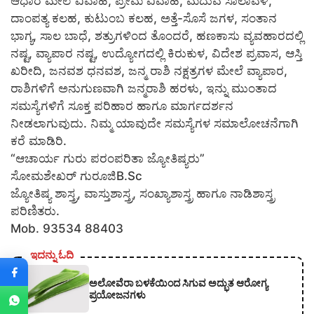
ಆಧಾರ ಮೇಲೆ ವಿವಾಹ, ಪ್ರೇಮ ವಿವಾಹ, ಮದುವೆ ಸಾಲಾವಳಿ,
ದಾಂಪತ್ಯ ಕಲಹ, ಕುಟುಂಬ ಕಲಹ, ಅತ್ತೆ-ಸೊಸೆ ಜಗಳ, ಸಂತಾನ
ಭಾಗ್ಯ, ಸಾಲ ಬಾಧೆ, ಶತ್ರುಗಳಿಂದ ತೊಂದರೆ, ಹಣಕಾಸು ವ್ಯವಹಾರದಲ್ಲಿ
ನಷ್ಟ, ವ್ಯಾಪಾರ ನಷ್ಟ, ಉದ್ಯೋಗದಲ್ಲಿ ಕಿರುಕುಳ, ವಿದೇಶ ಪ್ರವಾಸ, ಆಸ್ತಿ
ಖರೀದಿ, ಜನವಶ ಧನವಶ, ಜನ್ಮ ರಾಶಿ ನಕ್ಷತ್ರಗಳ ಮೇಲೆ ವ್ಯಾಪಾರ,
ರಾಶಿಗಳಿಗೆ ಅನುಗುಣವಾಗಿ ಜನ್ಮರಾಶಿ ಹರಳು, ಇನ್ನು ಮುಂತಾದ
ಸಮಸ್ಯೆಗಳಿಗೆ ಸೂಕ್ತ ಪರಿಹಾರ ಹಾಗೂ ಮಾರ್ಗದರ್ಶನ
ನೀಡಲಾಗುವುದು. ನಿಮ್ಮ ಯಾವುದೇ ಸಮಸ್ಯೆಗಳ ಸಮಾಲೋಚನೆಗಾಗಿ
ಕರೆ ಮಾಡಿರಿ.
“ಆಚಾರ್ಯ ಗುರು ಪರಂಪರಿತಾ ಜ್ಯೋತಿಷ್ಯರು”
ಸೋಮಶೇಖರ್ ಗುರೂಜಿB.Sc
ಜ್ಯೋತಿಷ್ಯ ಶಾಸ್ತ್ರ, ವಾಸ್ತುಶಾಸ್ತ್ರ, ಸಂಖ್ಯಾಶಾಸ್ತ್ರ ಹಾಗೂ ನಾಡಿಶಾಸ್ತ್ರ
ಪರಿಣಿತರು.
Mob. 93534 88403
ಇದನ್ನು ಓದಿ
ಅಲೋವೆರಾ ಬಳಕೆಯಿಂದ ಸಿಗುವ ಅದ್ಭುತ ಆರೋಗ್ಯ
ಪ್ರಯೋಜನಗಳು