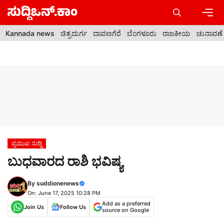
Skip
to
content
Men
Kannada news
ಚಿತ್ರದುರ್ಗ
ದಾವಣಗೆರೆ
ಬೆಂಗಳೂರು
ರಾಜಕೀಯ
ಚುನಾವಣೆ
ಪ್ರಮುಖ ಸುದ್ದಿ
ಬುಧವಾರದ ರಾಶಿ ಭವಿಷ್ಯ
By
suddionenews
On: June 17, 2025 10:28 PM
Add as a preferred
Join Us
Follow Us
source on Google