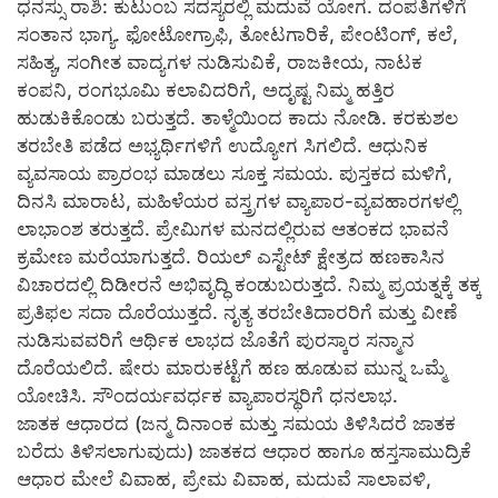
ಧನಸ್ಸು ರಾಶಿ: ಕುಟುಂಬ ಸದಸ್ಯರಲ್ಲಿ ಮದುವೆ ಯೋಗ. ದಂಪತಿಗಳಿಗೆ
ಸಂತಾನ ಭಾಗ್ಯ. ಫೋಟೋಗ್ರಾಫಿ, ತೋಟಗಾರಿಕೆ, ಪೇಂಟಿಂಗ್, ಕಲೆ,
ಸಹಿತ್ಯ, ಸಂಗೀತ ವಾದ್ಯಗಳ ನುಡಿಸುವಿಕೆ, ರಾಜಕೀಯ, ನಾಟಕ
ಕಂಪನಿ, ರಂಗಭೂಮಿ ಕಲಾವಿದರಿಗೆ, ಅದೃಷ್ಟ ನಿಮ್ಮ ಹತ್ತಿರ
ಹುಡುಕಿಕೊಂಡು ಬರುತ್ತದೆ. ತಾಳ್ಮೆಯಿಂದ ಕಾದು ನೋಡಿ. ಕರಕುಶಲ
ತರಬೇತಿ ಪಡೆದ ಅಭ್ಯರ್ಥಿಗಳಿಗೆ ಉದ್ಯೋಗ ಸಿಗಲಿದೆ. ಆಧುನಿಕ
ವ್ಯವಸಾಯ ಪ್ರಾರಂಭ ಮಾಡಲು ಸೂಕ್ತ ಸಮಯ. ಪುಸ್ತಕದ ಮಳಿಗೆ,
ದಿನಸಿ ಮಾರಾಟ, ಮಹಿಳೆಯರ ವಸ್ತ್ರಗಳ ವ್ಯಾಪಾರ-ವ್ಯವಹಾರಗಳಲ್ಲಿ
ಲಾಭಾಂಶ ತರುತ್ತದೆ. ಪ್ರೇಮಿಗಳ ಮನದಲ್ಲಿರುವ ಆತಂಕದ ಭಾವನೆ
ಕ್ರಮೇಣ ಮರೆಯಾಗುತ್ತದೆ. ರಿಯಲ್ ಎಸ್ಟೇಟ್ ಕ್ಷೇತ್ರದ ಹಣಕಾಸಿನ
ವಿಚಾರದಲ್ಲಿ ದಿಡೀರನೆ ಅಭಿವೃದ್ಧಿ ಕಂಡುಬರುತ್ತದೆ. ನಿಮ್ಮ ಪ್ರಯತ್ನಕ್ಕೆ ತಕ್ಕ
ಪ್ರತಿಫಲ ಸದಾ ದೊರೆಯುತ್ತದೆ. ನೃತ್ಯ ತರಬೇತಿದಾರರಿಗೆ ಮತ್ತು ವೀಣೆ
ನುಡಿಸುವವರಿಗೆ ಆರ್ಥಿಕ ಲಾಭದ ಜೊತೆಗೆ ಪುರಸ್ಕಾರ ಸನ್ಮಾನ
ದೊರೆಯಲಿದೆ. ಷೇರು ಮಾರುಕಟ್ಟೆಗೆ ಹಣ ಹೂಡುವ ಮುನ್ನ ಒಮ್ಮೆ
ಯೋಚಿಸಿ. ಸೌಂದರ್ಯವರ್ಧಕ ವ್ಯಾಪಾರಸ್ಥರಿಗೆ ಧನಲಾಭ.
ಜಾತಕ ಆಧಾರದ (ಜನ್ಮ ದಿನಾಂಕ ಮತ್ತು ಸಮಯ ತಿಳಿಸಿದರೆ ಜಾತಕ
ಬರೆದು ತಿಳಿಸಲಾಗುವುದು) ಜಾತಕದ ಆಧಾರ ಹಾಗೂ ಹಸ್ತಸಾಮುದ್ರಿಕೆ
ಆಧಾರ ಮೇಲೆ ವಿವಾಹ, ಪ್ರೇಮ ವಿವಾಹ, ಮದುವೆ ಸಾಲಾವಳಿ,