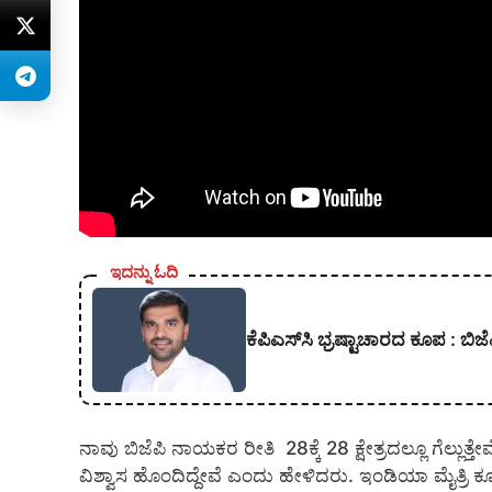
ಇದನ್ನು ಓದಿ
ಕೆಪಿಎಸ್‍ಸಿ ಭ್ರಷ್ಟಾಚಾರದ ಕೂಪ :
ನಾವು ಬಿಜೆಪಿ ನಾಯಕರ ರೀತಿ 28ಕ್ಕೆ 28 ಕ್ಷೇತ್ರದಲ್ಲೂ ಗೆಲ್ಲುತ್ತೇ
ವಿಶ್ವಾಸ ಹೊಂದಿದ್ದೇವೆ ಎಂದು ಹೇಳಿದರು. ಇಂಡಿಯಾ ಮೈತ್ರಿ ಕೂ