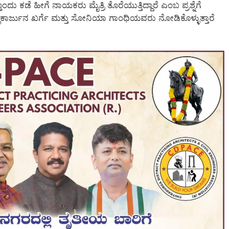
ೊಂದು ಕಡೆ ಹೀಗೆ ನಾಯಕರು ಮೈತ್ರಿ ತೊರೆಯುತ್ತಿದ್ದಾರೆ ಎಂಬ ಪ್ರಶ್ನೆಗೆ
ಲಿಕಾರ್ಜುನ ಖರ್ಗೆ ಮತ್ತು ಸೋನಿಯಾ ಗಾಂಧಿಯವರು ನೋಡಿಕೊಳ್ಳುತ್ತಾರೆ