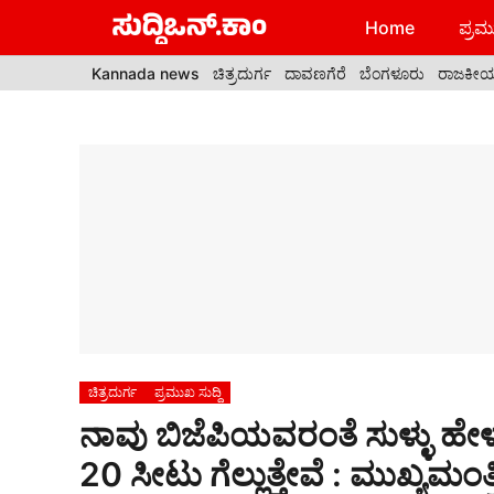
Skip
Home
ಪ್ರಮು
to
content
Kannada news
ಚಿತ್ರದುರ್ಗ
ದಾವಣಗೆರೆ
ಬೆಂಗಳೂರು
ರಾಜಕೀ
ಚಿತ್ರದುರ್ಗ
ಪ್ರಮುಖ ಸುದ್ದಿ
ನಾವು ಬಿಜೆಪಿಯವರಂತೆ ಸುಳ್ಳು ಹೇ
20 ಸೀಟು ಗೆಲ್ಲುತ್ತೇವೆ : ಮುಖ್ಯಮಂತ್