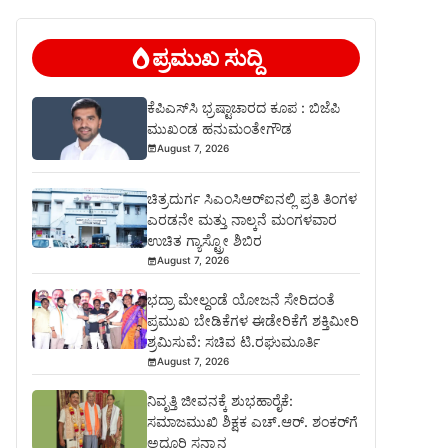
ಪ್ರಮುಖ ಸುದ್ದಿ
ಕೆಪಿಎಸ್‍ಸಿ ಭ್ರಷ್ಟಾಚಾರದ ಕೂಪ : ಬಿಜೆಪಿ
ಮುಖಂಡ ಹನುಮಂತೇಗೌಡ
August 7, 2026
ಚಿತ್ರದುರ್ಗ ಸಿಎಂಸಿಆರ್‍ಐನಲ್ಲಿ ಪ್ರತಿ ತಿಂಗಳ
ಎರಡನೇ ಮತ್ತು ನಾಲ್ಕನೆ ಮಂಗಳವಾರ
ಉಚಿತ ಗ್ಯಾಸ್ಟ್ರೋ ಶಿಬಿರ
August 7, 2026
ಭದ್ರಾ ಮೇಲ್ದಂಡೆ ಯೋಜನೆ ಸೇರಿದಂತೆ
ಪ್ರಮುಖ ಬೇಡಿಕೆಗಳ ಈಡೇರಿಕೆಗೆ ಶಕ್ತಿಮೀರಿ
ಶ್ರಮಿಸುವೆ: ಸಚಿವ ಟಿ.ರಘುಮೂರ್ತಿ
August 7, 2026
ನಿವೃತ್ತಿ ಜೀವನಕ್ಕೆ ಶುಭಹಾರೈಕೆ:
ಸಮಾಜಮುಖಿ ಶಿಕ್ಷಕ ಎಚ್.ಆರ್. ಶಂಕರ್‌ಗೆ
ಅದ್ಧೂರಿ ಸನ್ಮಾನ