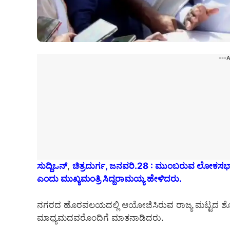
---
ಸುದ್ದಿಒನ್
,
ಚಿತ್ರದುರ್ಗ, ಜನವರಿ.28 : ಮುಂಬರುವ ಲೋಕಸಭಾ ಚುನಾ
ಎಂದು ಮುಖ್ಯಮಂತ್ರಿ ಸಿದ್ದರಾಮಯ್ಯ ಹೇಳಿದರು.
ನಗರದ ಹೊರವಲಯದಲ್ಲಿ ಆಯೋಜಿಸಿರುವ ರಾಜ್ಯ ಮಟ್ಟದ ಶೋಷಿತ
ಮಾಧ್ಯಮದವರೊಂದಿಗೆ ಮಾತನಾಡಿದರು.