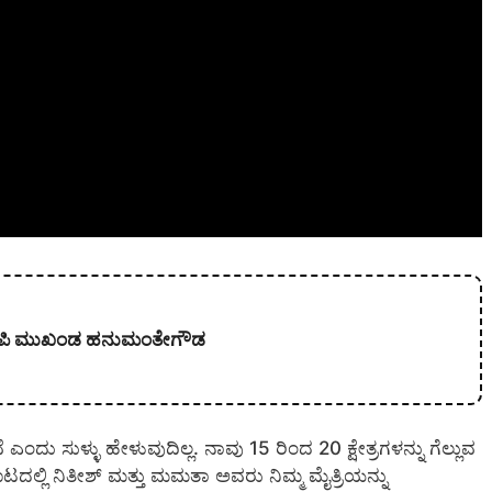
 ಬಿಜೆಪಿ ಮುಖಂಡ ಹನುಮಂತೇಗೌಡ
ವೆ ಎಂದು ಸುಳ್ಳು ಹೇಳುವುದಿಲ್ಲ. ನಾವು 15 ರಿಂದ 20 ಕ್ಷೇತ್ರಗಳನ್ನು ಗೆಲ್ಲುವ
ಟದಲ್ಲಿ ನಿತೀಶ್ ಮತ್ತು ಮಮತಾ ಅವರು ನಿಮ್ಮ ಮೈತ್ರಿಯನ್ನು