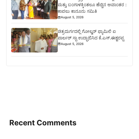
ಮತ್ತು ಬಂಗಾಳಕ್ಕಿಂತಲೂ ಹೆಚ್ಚಿನ ಅವಾಂತರ :
ಕಾವಲು ಕಾನೂನು ಸಮಿತಿ
August 5, 2026
ಚಿತ್ರದುರ್ಗದಲ್ಲಿ ಗೋಲ್ಡನ್ ಫ್ಯಾಮಿಲಿ ಐ
ಪಾರ್ಲರ್ ಸ್ಪಾ ಉದ್ಘಾಟಿಸಿದ ಕೆ.ಎಸ್.ಈಶ್ವರಪ್ಪ
August 5, 2026
Recent Comments