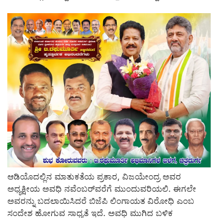
ಆಡಿಯೊದಲ್ಲಿನ ಮಾತುಕತೆಯ ಪ್ರಕಾರ, ವಿಜಯೇಂದ್ರ ಅವರ
ಅಧ್ಯಕ್ಷೀಯ ಅವಧಿ ನವೆಂಬರ್‌ವರೆಗೆ ಮುಂದುವರಿಯಲಿ. ಈಗಲೇ
ಅವರನ್ನು ಬದಲಾಯಿಸಿದರೆ ಬಿಜೆಪಿ ಲಿಂಗಾಯತ ವಿರೋಧಿ ಎಂಬ
ಸಂದೇಶ ಹೋಗುವ ಸಾಧ್ಯತೆ ಇದೆ. ಅವಧಿ ಮುಗಿದ ಬಳಿಕ