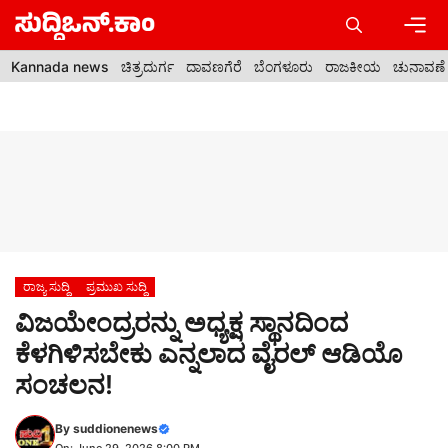
Skip
to
content
Men
Kannada news
ಚಿತ್ರದುರ್ಗ
ದಾವಣಗೆರೆ
ಬೆಂಗಳೂರು
ರಾಜಕೀಯ
ಚುನಾವಣೆ
ರಾಜ್ಯ ಸುದ್ದಿ
ಪ್ರಮುಖ ಸುದ್ದಿ
ವಿಜಯೇಂದ್ರರನ್ನು ಅಧ್ಯಕ್ಷ ಸ್ಥಾನದಿಂದ
ಕೆಳಗಿಳಿಸಬೇಕು ಎನ್ನಲಾದ ವೈರಲ್ ಆಡಿಯೊ
ಸಂಚಲನ!
By
suddionenews
On: June 29, 2026 8:00 PM