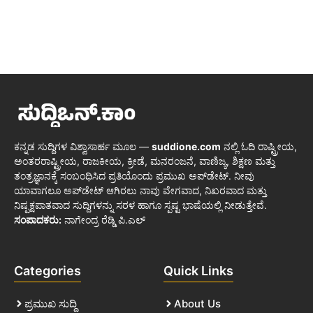
ಕನ್ನಡ ಸುದ್ದಿಗಳ ವಿಶ್ವಾಸಾರ್ಹ ಮೂಲ —
suddione.com
ನಲ್ಲಿ ಓದಿ ರಾಷ್ಟ್ರೀಯ,
ಅಂತರರಾಷ್ಟ್ರೀಯ, ರಾಜಕೀಯ, ಕ್ರೀಡೆ, ಮನರಂಜನೆ, ವಾಣಿಜ್ಯ, ಶಿಕ್ಷಣ ಮತ್ತು
ತಂತ್ರಜ್ಞಾನಕ್ಕೆ ಸಂಬಂಧಿಸಿದ ಪ್ರತಿಯೊಂದು ಪ್ರಮುಖ ಅಪ್‌ಡೇಟ್. ನೀವು
ಯಾವಾಗಲೂ ಅಪ್‌ಡೇಟ್ ಆಗಿರಲು ನಾವು ವೇಗವಾದ, ನಿಖರವಾದ ಮತ್ತು
ನಿಷ್ಪಕ್ಷಪಾತವಾದ ಸುದ್ದಿಗಳನ್ನು ಸರಳ ಹಾಗೂ ಸ್ಪಷ್ಟ ಭಾಷೆಯಲ್ಲಿ ನೀಡುತ್ತೇವೆ.
ಸಂಪಾದಕರು:
ನಾಗೇಂದ್ರ ರೆಡ್ಡಿ ಪಿ.ಎಲ್
Categories
Quick Links
ಪ್ರಮುಖ ಸುದ್ದಿ
About Us