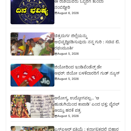
ಈ ರಾಶಿಯವರು ಒಬ್ಬರಿಗೆ ತುಂಬಾ
ನಂಬಿದ್ದೀರಿ
August 6, 2026
ಚಿತ್ರದುರ್ಗ ಜಿಲ್ಲೆಯನ್ನು
ಅಭಿವೃದ್ದಿಪಡಿಸುವುದು ನನ್ನ ಗುರಿ : ಸಚಿವ ಟಿ.
ರಘುಮೂರ್ತಿ
August 5, 2026
ಜಿಯೋದಿಂದ ಇಂಡಿಪೆಂಡೆನ್ಸ್ ಡೇ
ಆಫರ್: ಜಿಯೋ ಬಳಕೆದಾರರಿಗೆ ಗುಡ್ ನ್ಯೂಸ್
August 5, 2026
ಆರೋಗ್ಯ, ಉದ್ಯೋಗವಲ್ಲ… ‘ಆ
ಹುಡುಗಿಯಿಂದ ಕಾಪಾಡಿ’ ಎಂದ ಭಕ್ತ; ವೈರಲ್
ಆಯ್ತು ಹರಕೆ ಪತ್ರ
August 5, 2026
ಎಸ್‍ಐಆರ್ ಪ್ರಕ್ರಿಯೆ : ಕರ್ನಾಟಕದಲ್ಲಿ ಬಿಹಾರ