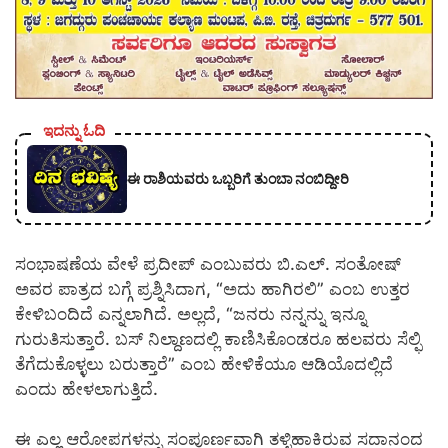
ಇದನ್ನು ಓದಿ
ಈ ರಾಶಿಯವರು ಒಬ್ಬರಿಗೆ ತುಂಬಾ ನಂಬಿದ್ದೀರಿ
ಸಂಭಾಷಣೆಯ ವೇಳೆ ಪ್ರದೀಪ್ ಎಂಬುವರು ಬಿ.ಎಲ್. ಸಂತೋಷ್
ಅವರ ಪಾತ್ರದ ಬಗ್ಗೆ ಪ್ರಶ್ನಿಸಿದಾಗ, “ಅದು ಹಾಗಿರಲಿ” ಎಂಬ ಉತ್ತರ
ಕೇಳಿಬಂದಿದೆ ಎನ್ನಲಾಗಿದೆ. ಅಲ್ಲದೆ, “ಜನರು ನನ್ನನ್ನು ಇನ್ನೂ
ಗುರುತಿಸುತ್ತಾರೆ. ಬಸ್ ನಿಲ್ದಾಣದಲ್ಲಿ ಕಾಣಿಸಿಕೊಂಡರೂ ಹಲವರು ಸೆಲ್ಫಿ
ತೆಗೆದುಕೊಳ್ಳಲು ಬರುತ್ತಾರೆ” ಎಂಬ ಹೇಳಿಕೆಯೂ ಆಡಿಯೊದಲ್ಲಿದೆ
ಎಂದು ಹೇಳಲಾಗುತ್ತಿದೆ.
ಈ ಎಲ್ಲ ಆರೋಪಗಳನ್ನು ಸಂಪೂರ್ಣವಾಗಿ ತಳ್ಳಿಹಾಕಿರುವ ಸದಾನಂದ