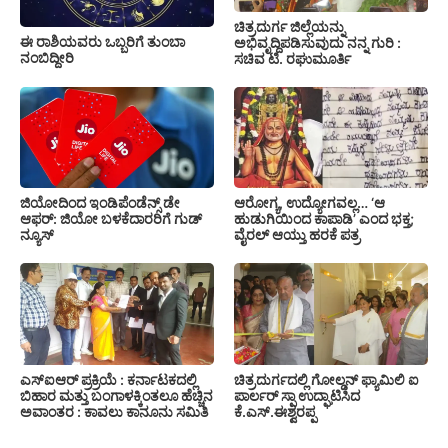
ಚಿತ್ರದುರ್ಗ ಜಿಲ್ಲೆಯನ್ನು
ಈ ರಾಶಿಯವರು ಒಬ್ಬರಿಗೆ ತುಂಬಾ
ಅಭಿವೃದ್ದಿಪಡಿಸುವುದು ನನ್ನ ಗುರಿ :
ನಂಬಿದ್ದೀರಿ
ಸಚಿವ ಟಿ. ರಘುಮೂರ್ತಿ
ಜಿಯೋದಿಂದ ಇಂಡಿಪೆಂಡೆನ್ಸ್ ಡೇ
ಆರೋಗ್ಯ, ಉದ್ಯೋಗವಲ್ಲ… ‘ಆ
ಆಫರ್: ಜಿಯೋ ಬಳಕೆದಾರರಿಗೆ ಗುಡ್
ಹುಡುಗಿಯಿಂದ ಕಾಪಾಡಿ’ ಎಂದ ಭಕ್ತ;
ನ್ಯೂಸ್
ವೈರಲ್ ಆಯ್ತು ಹರಕೆ ಪತ್ರ
ಎಸ್‍ಐಆರ್ ಪ್ರಕ್ರಿಯೆ : ಕರ್ನಾಟಕದಲ್ಲಿ
ಚಿತ್ರದುರ್ಗದಲ್ಲಿ ಗೋಲ್ಡನ್ ಫ್ಯಾಮಿಲಿ ಐ
ಬಿಹಾರ ಮತ್ತು ಬಂಗಾಳಕ್ಕಿಂತಲೂ ಹೆಚ್ಚಿನ
ಪಾರ್ಲರ್ ಸ್ಪಾ ಉದ್ಘಾಟಿಸಿದ
ಅವಾಂತರ : ಕಾವಲು ಕಾನೂನು ಸಮಿತಿ
ಕೆ.ಎಸ್.ಈಶ್ವರಪ್ಪ