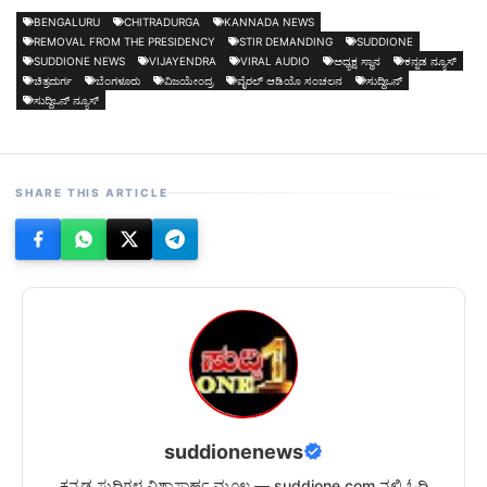
BENGALURU
CHITRADURGA
KANNADA NEWS
REMOVAL FROM THE PRESIDENCY
STIR DEMANDING
SUDDIONE
SUDDIONE NEWS
VIJAYENDRA
VIRAL AUDIO
ಅಧ್ಯಕ್ಷ ಸ್ಥಾನ
ಕನ್ನಡ ನ್ಯೂಸ್
ಚಿತ್ರದುರ್ಗ
ಬೆಂಗಳೂರು
ವಿಜಯೇಂದ್ರ
ವೈರಲ್ ಆಡಿಯೊ ಸಂಚಲನ
ಸುದ್ದಿಒನ್
ಸುದ್ದಿಒನ್ ನ್ಯೂಸ್
SHARE THIS ARTICLE
suddionenews
ಕನ್ನಡ ಸುದ್ದಿಗಳ ವಿಶ್ವಾಸಾರ್ಹ ಮೂಲ — suddione.com ನಲ್ಲಿ ಓದಿ