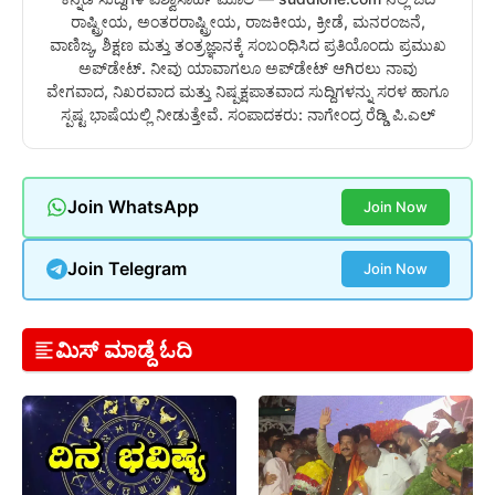
ರಾಷ್ಟ್ರೀಯ, ಅಂತರರಾಷ್ಟ್ರೀಯ, ರಾಜಕೀಯ, ಕ್ರೀಡೆ, ಮನರಂಜನೆ,
ವಾಣಿಜ್ಯ, ಶಿಕ್ಷಣ ಮತ್ತು ತಂತ್ರಜ್ಞಾನಕ್ಕೆ ಸಂಬಂಧಿಸಿದ ಪ್ರತಿಯೊಂದು ಪ್ರಮುಖ
ಅಪ್‌ಡೇಟ್. ನೀವು ಯಾವಾಗಲೂ ಅಪ್‌ಡೇಟ್ ಆಗಿರಲು ನಾವು
ವೇಗವಾದ, ನಿಖರವಾದ ಮತ್ತು ನಿಷ್ಪಕ್ಷಪಾತವಾದ ಸುದ್ದಿಗಳನ್ನು ಸರಳ ಹಾಗೂ
ಸ್ಪಷ್ಟ ಭಾಷೆಯಲ್ಲಿ ನೀಡುತ್ತೇವೆ. ಸಂಪಾದಕರು: ನಾಗೇಂದ್ರ ರೆಡ್ಡಿ ಪಿ.ಎಲ್
Join WhatsApp
Join Now
Join Telegram
Join Now
ಮಿಸ್ ಮಾಡ್ದೆ ಓದಿ