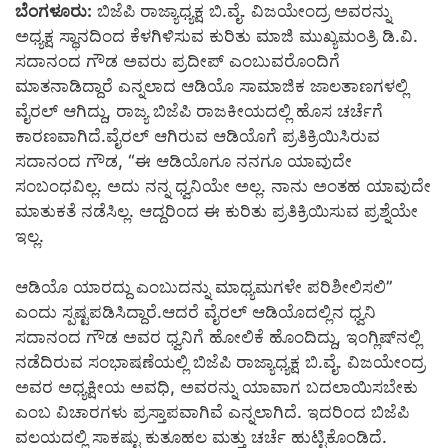
ಬೆಂಗಳೂರು:
ಬಿಜೆಪಿ ರಾಜ್ಯಾಧ್ಯಕ್ಷ ಬಿ.ವೈ. ವಿಜಯೇಂದ್ರ ಅವರನ್ನು
ಅಧ್ಯಕ್ಷ ಸ್ಥಾನದಿಂದ ಕೆಳಗಿಳಿಸುವ ಕುರಿತು ಮಾಜಿ ಮುಖ್ಯಮಂತ್ರಿ ಡಿ.ವಿ.
ಸದಾನಂದ ಗೌಡ ಅವರು ಪ್ರದೀಪ್ ಎಂಬುವರೊಂದಿಗೆ
ಮಾತನಾಡಿದ್ದಾರೆ ಎನ್ನಲಾದ ಆಡಿಯೊ ಸಾಮಾಜಿಕ ಜಾಲತಾಣಗಳಲ್ಲಿ
ವೈರಲ್ ಆಗಿದ್ದು, ರಾಜ್ಯ ಬಿಜೆಪಿ ರಾಜಕೀಯದಲ್ಲಿ ಹೊಸ ಚರ್ಚೆಗೆ
ಕಾರಣವಾಗಿದೆ.ವೈರಲ್ ಆಗಿರುವ ಆಡಿಯೊಗೆ ಪ್ರತಿಕ್ರಿಯಿಸಿರುವ
ಸದಾನಂದ ಗೌಡ, “ಈ ಆಡಿಯೊಗೂ ನನಗೂ ಯಾವುದೇ
ಸಂಬಂಧವಿಲ್ಲ. ಅದು ನನ್ನ ಧ್ವನಿಯೇ ಅಲ್ಲ. ನಾನು ಅಂತಹ ಯಾವುದೇ
ಮಾತುಕತೆ ನಡೆಸಿಲ್ಲ. ಆದ್ದರಿಂದ ಈ ಕುರಿತು ಪ್ರತಿಕ್ರಿಯಿಸುವ ಪ್ರಶ್ನೆಯೇ
ಇಲ್ಲ.
ಆಡಿಯೊ ಯಾರದ್ದು ಎಂಬುದನ್ನು ಮಾಧ್ಯಮಗಳೇ ಪರಿಶೀಲಿಸಲಿ”
ಎಂದು ಸ್ಪಷ್ಟಪಡಿಸಿದ್ದಾರೆ.ಆದರೆ ವೈರಲ್ ಆಡಿಯೊದಲ್ಲಿನ ಧ್ವನಿ
ಸದಾನಂದ ಗೌಡ ಅವರ ಧ್ವನಿಗೆ ಹೋಲಿಕೆ ಹೊಂದಿದ್ದು, ಇಂಗ್ಲಿಷ್‌ನಲ್ಲಿ
ನಡೆದಿರುವ ಸಂಭಾಷಣೆಯಲ್ಲಿ ಬಿಜೆಪಿ ರಾಜ್ಯಾಧ್ಯಕ್ಷ ಬಿ.ವೈ. ವಿಜಯೇಂದ್ರ
ಅವರ ಅಧ್ಯಕ್ಷೀಯ ಅವಧಿ, ಅವರನ್ನು ಯಾವಾಗ ಬದಲಾಯಿಸಬೇಕು
ಎಂಬ ವಿಚಾರಗಳು ಪ್ರಸ್ತಾಪವಾಗಿವೆ ಎನ್ನಲಾಗಿದೆ. ಇದರಿಂದ ಬಿಜೆಪಿ
ವಲಯದಲ್ಲಿ ಸಾಕಷ್ಟು ಕುತೂಹಲ ಮತ್ತು ಚರ್ಚೆ ಹುಟ್ಟಿಕೊಂಡಿದೆ.