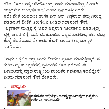
ಗೌಡ, “ಇದು ನನ್ನ ಆಡಿಯೊ ಅಲ್ಲ. ನಾನು ಮಾತನಾಡಿಲ್ಲ. ಹೀಗಾಗಿ
ಉತ್ತರಿಸುವ ಅಗತ್ಯವೂ ಇಲ್ಲ” ಎಂದು ಪುನರುಚ್ಚರಿಸಿದರು.
ಇದೇ ವೇಳೆ ಯಲಹಂಕ ಶಾಸಕ ಎಸ್.ಆರ್. ವಿಶ್ವನಾಥ್ ತಮ್ಮ ವಿರುದ್ಧ
ಮಾಡಿರುವ ಟೀಕೆಗೆ ತಿರುಗೇಟು ನೀಡಿದ ಸದಾನಂದ ಗೌಡ,
“ವಿಶ್ವನಾಥ್ ಮುತ್ತಪ್ಪ ರೈ ಅವರ ಆಪ್ತನಾಗಿ ಗೂಂಡಾಗಿರಿ ಮಾಡುತ್ತಿದ್ದ
ವ್ಯಕ್ತಿ. ಅವರ ಬಗ್ಗೆ ನಾನು ಮಾತನಾಡಲು ಇಷ್ಟಪಡುವುದಿಲ್ಲ. ಹಣ ಮತ್ತು
ಕೊಳ್ಳೆ ಹೊಡೆಯುವುದೇ ಅವರ ಕೆಲಸ” ಎಂದು ತೀವ್ರ ವಾಗ್ದಾಳಿ
ನಡೆಸಿದರು.
“ನಾನು ಒಕ್ಕಲಿಗ ಅಲ್ಲ ಎಂದು ಕೆಲವರು ಪ್ರಚಾರ ಮಾಡುತ್ತಿದ್ದಾರೆ. ಈ
ಕುರಿತು ದಕ್ಷಿಣ ಕನ್ನಡದಲ್ಲಿ ಪ್ರತಿಭಟನೆ ಕೂಡ ನಡೆದಿದೆ. ಈ
ವಿಷಯವನ್ನು ಪಕ್ಷದ ರಾಷ್ಟ್ರೀಯ ನಾಯಕರ ಗಮನಕ್ಕೂ ತರಲಿದ್ದೇನೆ”
ಎಂದು ಸದಾನಂದ ಗೌಡ ಹೇಳಿದರು.
ಇದನ್ನು ಓದಿ
ಚಿತ್ರದುರ್ಗ ಜಿಲ್ಲೆಯನ್ನು ಅಭಿವೃದ್ದಿಪಡಿಸುವುದು ನನ್ನ ಗುರಿ :
ಸಚಿವ ಟಿ. ರಘುಮೂರ್ತಿ