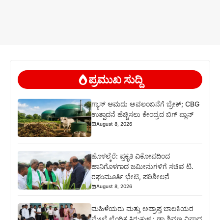
ಪ್ರಮುಖ ಸುದ್ದಿ
ಗ್ಯಾಸ್ ಆಮದು ಅವಲಂಬನೆಗೆ ಬ್ರೇಕ್; CBG
ಉತ್ಪಾದನೆ ಹೆಚ್ಚಿಸಲು ಕೇಂದ್ರದ ಬಿಗ್ ಪ್ಲಾನ್
August 8, 2026
ಹೊಳಲ್ಕೆರೆ: ಪ್ರಕೃತಿ ವಿಕೋಪದಿಂದ
ಹಾನಿಗೊಳಗಾದ ಜಮೀನುಗಳಿಗೆ ಸಚಿವ ಟಿ.
ರಘುಮೂರ್ತಿ ಭೇಟಿ, ಪರಿಶೀಲನೆ
August 8, 2026
ಮಹಿಳೆಯರು ಮತ್ತು ಅಪ್ರಾಪ್ತ ಬಾಲಕಿಯರ
ಮೇಲೆ ಲೈಂಗಿಕ ಕಿರುಕುಳ : ಡಾ.ಶಿವಣ್ಣ ವಿಷಾದ