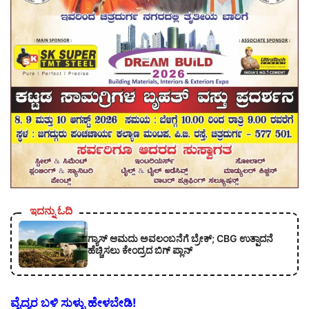
ಇದನ್ನು ಓದಿ
ಗ್ಯಾಸ್ ಆಮದು ಅವಲಂಬನೆಗೆ ಬ್ರೇಕ್; CBG ಉತ್ಪಾದನೆ
ಹೆಚ್ಚಿಸಲು ಕೇಂದ್ರದ ಬಿಗ್ ಪ್ಲಾನ್
ವೈದ್ಯರ ಬಳಿ ಸುಳ್ಳು ಹೇಳಬೇಡಿ!