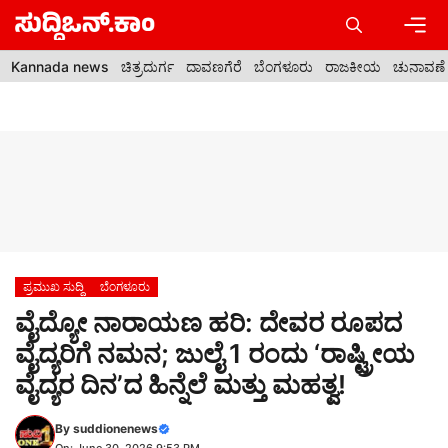
Skip
to
content
Men
Kannada news
ಚಿತ್ರದುರ್ಗ
ದಾವಣಗೆರೆ
ಬೆಂಗಳೂರು
ರಾಜಕೀಯ
ಚುನಾವಣೆ
ಪ್ರಮುಖ ಸುದ್ದಿ
ಬೆಂಗಳೂರು
ವೈದ್ಯೋ ನಾರಾಯಣ ಹರಿ: ದೇವರ ರೂಪದ
ವೈದ್ಯರಿಗೆ ನಮನ; ಜುಲೈ 1 ರಂದು ‘ರಾಷ್ಟ್ರೀಯ
ವೈದ್ಯರ ದಿನ’ದ ಹಿನ್ನೆಲೆ ಮತ್ತು ಮಹತ್ವ!
By
suddionenews
On: June 30, 2026 9:53 PM