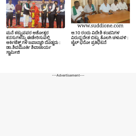
ಮನೆ ಕಟ್ಟುವವರ ಆಶೋತ್ತರ
ಆ.10 ರಂದು ವಿದೇಶಿ ಕಂಪನಿಗಳ
ಕನಸುಗಳನ್ನು ಈಡೇರಿಸುವಲ್ಲಿ
ವಿರುದ್ದ ದೇಶ ಬಿಟ್ಟು ತೊಲಗಿ ಚಳುವಳಿ :
ಆರ್ಕಿಟೆಕ್ಟ್ ಗಳ ಜವಾಬ್ದಾರಿ ದೊಡ್ಡದು :
ಜೈಲ್ ಭರೋ ಪ್ರತಿಭಟನೆ
ಡಾ.ಶಿವಮೂರ್ತಿ ಶಿವಾಚಾರ್ಯ
ಸ್ವಾಮೀಜಿ
---Advertisement---