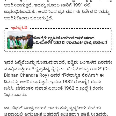
ಆಚರಿಸಲಾಗುತ್ತದೆ. ಇದನ್ನು ಮೊದಲ ಬಾರಿಗೆ 1991 ರಲ್ಲಿ
ಪ್ರಾರಂಭಿಸಲಾಯಿತು. ಅಂದಿನಿಂದ ಪ್ರತಿ ವರ್ಷ ಈ ವಿಶೇಷ ದಿನವನ್ನು
ಆಚರಿಸಿಕೊಂಡು ಬರಲಾಗುತ್ತಿದೆ.
ಇದನ್ನು ಓದಿ
ಹೊಳಲ್ಕೆರೆ: ಪ್ರಕೃತಿ ವಿಕೋಪದಿಂದ ಹಾನಿಗೊಳಗಾದ
ಜಮೀನುಗಳಿಗೆ ಸಚಿವ ಟಿ. ರಘುಮೂರ್ತಿ ಭೇಟಿ, ಪರಿಶೀಲನೆ
ಇದರ ಹಿನ್ನೆಲೆಯನ್ನು ನೋಡುವುದಾದರೆ, ಪಶ್ಚಿಮ ಬಂಗಾಳದ ಎರಡನೇ
ಮುಖ್ಯಮಂತ್ರಿಯಾಗಿದ್ದ ಪ್ರಸಿದ್ಧ ವೈದ್ಯ ಡಾ. ಬಿಧನ್ ಚಂದ್ರ ರಾಯ್ (Dr.
Bidhan Chandra Roy) ಅವರ ಗೌರವಾನ್ವಿತ ನೆನಪಿಗಾಗಿ ಈ
ದಿನವನ್ನು ಆಚರಿಸಲಾಗುತ್ತದೆ. ಇವರು 1882 ರ ಜುಲೈ 1 ರಂದು
ಜನಿಸಿ, ಭಗವಂತನ ಪವಾಡ ಎಂಬಂತೆ 1962 ರ ಜುಲೈ 1 ರಂದೇ
ನಿಧನರಾದರು.
ಡಾ. ಬಿಧನ್ ಚಂದ್ರ ರಾಯ್ ಅವರು ತಮ್ಮ ವೈದ್ಯಕೀಯ ಸೇವೆಯ
ಅವಧಿಯಲ್ಲಿ ಅಸಂಖ್ಯಾತ ಬಡವರಿಗೆ ಉಚಿತವಾಗಿ ಚಿಕಿತ್ಸೆ ನೀಡಿದ್ದರು.