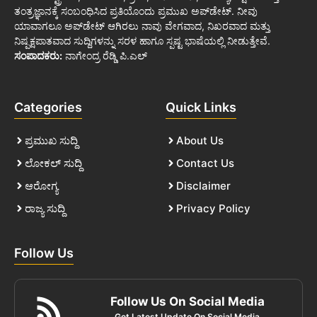
ತಂತ್ರಜ್ಞಾನಕ್ಕೆ ಸಂಬಂಧಿಸಿದ ಪ್ರತಿಯೊಂದು ಪ್ರಮುಖ ಅಪ್‌ಡೇಟ್. ನೀವು
ಯಾವಾಗಲೂ ಅಪ್‌ಡೇಟ್ ಆಗಿರಲು ನಾವು ವೇಗವಾದ, ನಿಖರವಾದ ಮತ್ತು
ನಿಷ್ಪಕ್ಷಪಾತವಾದ ಸುದ್ದಿಗಳನ್ನು ಸರಳ ಹಾಗೂ ಸ್ಪಷ್ಟ ಭಾಷೆಯಲ್ಲಿ ನೀಡುತ್ತೇವೆ.
ಸಂಪಾದಕರು:
ನಾಗೇಂದ್ರ ರೆಡ್ಡಿ ಪಿ.ಎಲ್
Categories
Quick Links
ಪ್ರಮುಖ ಸುದ್ದಿ
About Us
ಲೋಕಲ್ ಸುದ್ದಿ
Contact Us
ಆರೋಗ್ಯ
Disclaimer
ರಾಜ್ಯ ಸುದ್ದಿ
Privacy Policy
Follow Us
Follow Us On Social Media
Get Latest Update On Social Media