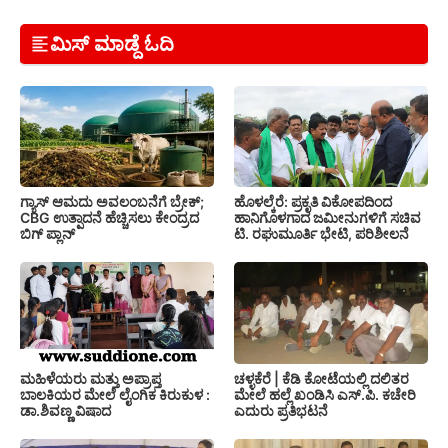
ಮಿಸ್ ಮಾಡ್ದೆ ಓದಿ
ಗ್ಯಾಸ್ ಆಮದು ಅವಲಂಬನೆಗೆ ಬ್ರೇಕ್;
ಹೊಳಲ್ಕೆರೆ: ಪ್ರಕೃತಿ ವಿಕೋಪದಿಂದ
CBG ಉತ್ಪಾದನೆ ಹೆಚ್ಚಿಸಲು ಕೇಂದ್ರದ
ಹಾನಿಗೊಳಗಾದ ಜಮೀನುಗಳಿಗೆ ಸಚಿವ
ಬಿಗ್ ಪ್ಲಾನ್
ಟಿ. ರಘುಮೂರ್ತಿ ಭೇಟಿ, ಪರಿಶೀಲನೆ
ಚಳ್ಳಕೆರೆ | ಕೆಡಿ ಕೋಟೆಯಲ್ಲಿ ದಲಿತರ
ಮಹಿಳೆಯರು ಮತ್ತು ಅಪ್ರಾಪ್ತ
ಮೇಲೆ ಹಲ್ಲೆ ಖಂಡಿಸಿ ಎಸ್.ಪಿ. ಕಚೇರಿ
ಬಾಲಕಿಯರ ಮೇಲೆ ಲೈಂಗಿಕ ಕಿರುಕುಳ :
ಎದುರು ಪ್ರತಿಭಟನೆ
ಡಾ.ಶಿವಣ್ಣ ವಿಷಾದ