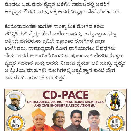
ಮೊದಲು ಓಡುವುದು ವೈದ್ಯರ ಬಳಿಗೇ. ಸಮಾಜದಲ್ಲಿ ಅವರಿಗೆ
ಅತ್ಯುನ್ನತ ಗೌರವ ಇರುವುದಕ್ಕೆ ಅವರ ನಿಸ್ವಾರ್ಥ ಸೇವೆಯೇ ಕಾರಣ.
ಕೊರೊನಾದಂತಹ ಜಾಗತಿಕ ಸಾಂಕ್ರಾಮಿಕ ರೋಗದ ಕಠಿಣ
ಪರಿಸ್ಥಿತಿಯಲ್ಲಿ ವೈದ್ಯರ ಸೇವೆ ಮರೆಯಲಾಗದ್ದು. ತಮ್ಮ ಪ್ರಾಣವನ್ನೂ
ಲೆಕ್ಕಿಸದೆ ಹಗಲಿರುಳು ಶ್ರಮಿಸಿ ಲಕ್ಷಾಂತರ ರೋಗಿಗಳ ಪ್ರಾಣ
ಉಳಿಸಿದರು. ಸಾಮಾನ್ಯವಾಗಿ ರೋಗ ವಾಸಿಯಾಗಲು ಔಷಧಗಳು
ಬೇಕು, ಆದರೆ ಆ ಕಾಯಿಲೆಯಿಂದ ಸಂಪೂರ್ಣವಾಗಿ ಚೇತರಿಸಿಕೊಳ್ಳಲು
ವೈದ್ಯರ ಸಹಕಾರ ಮತ್ತು ಅವರು ನೀಡುವ ಧೈರ್ಯ ಅತಿ ಮುಖ್ಯ. ವೈದ್ಯರ
ಆ ಪ್ರೀತಿಯ ಮಾತುಗಳೇ ರೋಗಿಗಳಲ್ಲಿ ಆತ್ಮವಿಶ್ವಾಸ ತುಂಬಿ ಬೇಗ
ಗುಣಮುಖರಾಗುವಂತೆ ಮಾಡುತ್ತದೆ.