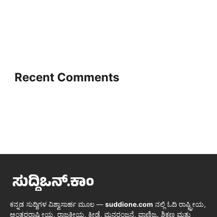
Recent Comments
ಕನ್ನಡ ಸುದ್ದಿಗಳ ವಿಶ್ವಾಸಾರ್ಹ ಮೂಲ —
suddione.com
ನಲ್ಲಿ ಓದಿ ರಾಷ್ಟ್ರೀಯ,
ಅಂತರರಾಷ್ಟ್ರೀಯ, ರಾಜಕೀಯ, ಕ್ರೀಡೆ, ಮನರಂಜನೆ, ವಾಣಿಜ್ಯ, ಶಿಕ್ಷಣ ಮತ್ತು