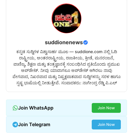
suddionenews
ಕನ್ನಡ ಸುದ್ದಿಗಳ ವಿಶ್ವಾಸಾರ್ಹ ಮೂಲ — suddione.com ನಲ್ಲಿ ಓದಿ
ರಾಷ್ಟ್ರೀಯ, ಅಂತರರಾಷ್ಟ್ರೀಯ, ರಾಜಕೀಯ, ಕ್ರೀಡೆ, ಮನರಂಜನೆ,
ವಾಣಿಜ್ಯ, ಶಿಕ್ಷಣ ಮತ್ತು ತಂತ್ರಜ್ಞಾನಕ್ಕೆ ಸಂಬಂಧಿಸಿದ ಪ್ರತಿಯೊಂದು ಪ್ರಮುಖ
ಅಪ್‌ಡೇಟ್. ನೀವು ಯಾವಾಗಲೂ ಅಪ್‌ಡೇಟ್ ಆಗಿರಲು ನಾವು
ವೇಗವಾದ, ನಿಖರವಾದ ಮತ್ತು ನಿಷ್ಪಕ್ಷಪಾತವಾದ ಸುದ್ದಿಗಳನ್ನು ಸರಳ ಹಾಗೂ
ಸ್ಪಷ್ಟ ಭಾಷೆಯಲ್ಲಿ ನೀಡುತ್ತೇವೆ. ಸಂಪಾದಕರು: ನಾಗೇಂದ್ರ ರೆಡ್ಡಿ ಪಿ.ಎಲ್
Join WhatsApp
Join Now
Join Telegram
Join Now