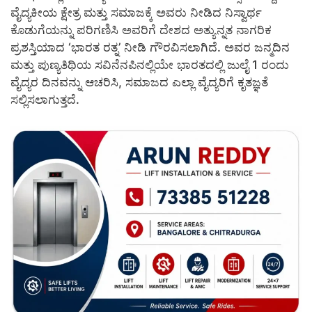
ವೈದ್ಯಕೀಯ ಕ್ಷೇತ್ರ ಮತ್ತು ಸಮಾಜಕ್ಕೆ ಅವರು ನೀಡಿದ ನಿಸ್ವಾರ್ಥ
ಕೊಡುಗೆಯನ್ನು ಪರಿಗಣಿಸಿ ಅವರಿಗೆ ದೇಶದ ಅತ್ಯುನ್ನತ ನಾಗರಿಕ
ಪ್ರಶಸ್ತಿಯಾದ ‘ಭಾರತ ರತ್ನ’ ನೀಡಿ ಗೌರವಿಸಲಾಗಿದೆ. ಅವರ ಜನ್ಮದಿನ
ಮತ್ತು ಪುಣ್ಯತಿಥಿಯ ಸವಿನೆನಪಿನಲ್ಲಿಯೇ ಭಾರತದಲ್ಲಿ ಜುಲೈ 1 ರಂದು
ವೈದ್ಯರ ದಿನವನ್ನು ಆಚರಿಸಿ, ಸಮಾಜದ ಎಲ್ಲಾ ವೈದ್ಯರಿಗೆ ಕೃತಜ್ಞತೆ
ಸಲ್ಲಿಸಲಾಗುತ್ತದೆ.