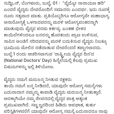
ಸುದ್ದಿಒನ್,
ಬೆಂಗಳೂರು, ಜುಲೈ. 01 : “ವೈದ್ಯೋ ನಾರಾಯಣ ಹರಿ”
ಎಂದರೆ ವೈದ್ಯರು ದೇವರೊಂದಿಗೆ ಸಮಾನರು ಎಂದರ್ಥ. ಇದು ನೂರಕ್ಕೆ
ನೂರು ಸತ್ಯವಾದ ಮಾತು. ಪ್ರತಿಯೊಬ್ಬರಿಗೂ ಆರೋಗ್ಯವೇ ಮಹಾಭಾಗ್ಯ.
ಅನಾರೋಗ್ಯಕ್ಕೆ ಒಳಗಾದವರನ್ನು ಮರಳಿ ಆರೋಗ್ಯವಂತರನ್ನಾಗಿ
ಮಾಡುವುದು ವೈದ್ಯರ ಪರಮ ಕರ್ತವ್ಯ. ಎಂತಹ ಭೀಕರ
ಕಾಯಿಲೆಗಳಿಂದಲೂ ಜನರನ್ನು ಹೊರತಂದು ಪ್ರಾಣ ಉಳಿಸುವ,
ಸಾವಿನ ಅಂಚಿಗೆ ಸರಿದವರನ್ನು ಮರಳಿ ಬದುಕಿಸುವ ವೈದ್ಯರು ನಿಜಕ್ಕೂ
ಭೂಮಿಯ ಮೇಲಿನ ನಡೆದಾಡುವ ದೇವರೆಂದರೆ ತಪ್ಪಾಗಲಾರದು.
ಜುಲೈ 1 ರಂದು ಆಚರಿಸಲಾಗುವ ‘ರಾಷ್ಟ್ರೀಯ ವೈದ್ಯರ ದಿನ’ದ
(National Doctors’ Day) ಹಿನ್ನೆಲೆಯಲ್ಲಿ ಕೆಲವು ಪ್ರಮುಖ
ವಿಷಯಗಳನ್ನು ಇಲ್ಲಿ ತಿಳಿಯೋಣ.
ವೈದ್ಯರು ನಮಗೆ ಮರುಜನ್ಮ ನೀಡುವ ರಕ್ಷಕರು
ತಾಯಿ ನಮಗೆ ಜನ್ಮ ನೀಡಿದರೆ, ಯಾವುದೇ ಆರೋಗ್ಯ ಸಮಸ್ಯೆಗಳು
ಎದುರಾದಾಗ ನಮ್ಮನ್ನು ಕಾಪಾಡಿ ವೈದ್ಯರು ಮರುಜನ್ಮ ನೀಡುತ್ತಾರೆ.
ಅದಕ್ಕಾಗಿಯೇ ನಮ್ಮ ಜೀವನದಲ್ಲಿ ವೈದ್ಯರ ಪಾತ್ರ ಅತ್ಯಂತ
ಪ್ರಮುಖವಾಗಿದೆ. ಸಣ್ಣ ಜ್ವರದಿಂದ ಹಿಡಿದು ಅಪಘಾತ, ತುರ್ತು
ಪರಿಸ್ಥಿತಿಗಳವರೆಗೆ ಯಾವುದೇ ಆರೋಗ್ಯ ಸಮಸ್ಯೆ ಎದುರಾದರೂ ನಾವು