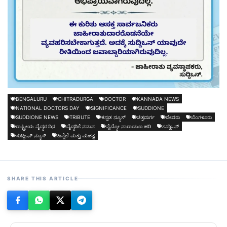
BENGALURU
CHITRADURGA
DOCTOR
KANNADA NEWS
NATIONAL DOCTORS DAY
SIGNIFICANCE
SUDDIONE
SUDDIONE NEWS
TRIBUTE
ಕನ್ನಡ ನ್ಯೂಸ್
ಚಿತ್ರದುರ್ಗ
ದೇವರು
ಬೆಂಗಳೂರು
ರಾಷ್ಟ್ರೀಯ ವೈದ್ಯರ ದಿನ
ವೈದ್ಯರಿಗೆ ನಮನ
ವೈದ್ಯೋ ನಾರಾಯಣ ಹರಿ
ಸುದ್ದಿಒನ್
ಸುದ್ದಿಒನ್ ನ್ಯೂಸ್
ಹಿನ್ನೆಲೆ ಮತ್ತು ಮಹತ್ವ
SHARE THIS ARTICLE