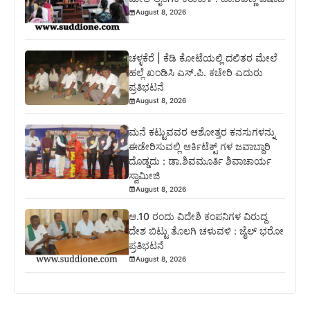
August 8, 2026
ಚಳ್ಳಕೆರೆ | ಕೆಡಿ ಕೋಟೆಯಲ್ಲಿ ದಲಿತರ ಮೇಲೆ
ಹಲ್ಲೆ ಖಂಡಿಸಿ ಎಸ್.ಪಿ. ಕಚೇರಿ ಎದುರು
ಪ್ರತಿಭಟನೆ
August 8, 2026
ಮನೆ ಕಟ್ಟುವವರ ಆಶೋತ್ತರ ಕನಸುಗಳನ್ನು
ಈಡೇರಿಸುವಲ್ಲಿ ಆರ್ಕಿಟೆಕ್ಟ್ ಗಳ ಜವಾಬ್ದಾರಿ
ದೊಡ್ಡದು : ಡಾ.ಶಿವಮೂರ್ತಿ ಶಿವಾಚಾರ್ಯ
ಸ್ವಾಮೀಜಿ
August 8, 2026
ಆ.10 ರಂದು ವಿದೇಶಿ ಕಂಪನಿಗಳ ವಿರುದ್ದ
ದೇಶ ಬಿಟ್ಟು ತೊಲಗಿ ಚಳುವಳಿ : ಜೈಲ್ ಭರೋ
ಪ್ರತಿಭಟನೆ
August 8, 2026