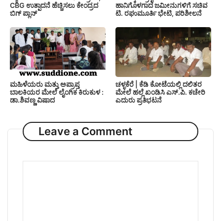
CBG ಉತ್ಪಾದನೆ ಹೆಚ್ಚಿಸಲು ಕೇಂದ್ರದ
ಹಾನಿಗೊಳಗಾದ ಜಮೀನುಗಳಿಗೆ ಸಚಿವ
ಬಿಗ್ ಪ್ಲಾನ್
ಟಿ. ರಘುಮೂರ್ತಿ ಭೇಟಿ, ಪರಿಶೀಲನೆ
ಚಳ್ಳಕೆರೆ | ಕೆಡಿ ಕೋಟೆಯಲ್ಲಿ ದಲಿತರ
ಮಹಿಳೆಯರು ಮತ್ತು ಅಪ್ರಾಪ್ತ
ಮೇಲೆ ಹಲ್ಲೆ ಖಂಡಿಸಿ ಎಸ್.ಪಿ. ಕಚೇರಿ
ಬಾಲಕಿಯರ ಮೇಲೆ ಲೈಂಗಿಕ ಕಿರುಕುಳ :
ಎದುರು ಪ್ರತಿಭಟನೆ
ಡಾ.ಶಿವಣ್ಣ ವಿಷಾದ
Leave a Comment
Comment