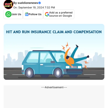
By
suddionenews
On: September 19, 2024 7:32 PM
Add as a preferred
Join Us
Follow Us
source on Google
---Advertisement---