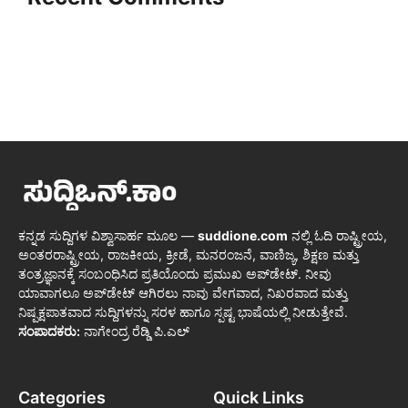
ಕನ್ನಡ ಸುದ್ದಿಗಳ ವಿಶ್ವಾಸಾರ್ಹ ಮೂಲ —
suddione.com
ನಲ್ಲಿ ಓದಿ ರಾಷ್ಟ್ರೀಯ,
ಅಂತರರಾಷ್ಟ್ರೀಯ, ರಾಜಕೀಯ, ಕ್ರೀಡೆ, ಮನರಂಜನೆ, ವಾಣಿಜ್ಯ, ಶಿಕ್ಷಣ ಮತ್ತು
ತಂತ್ರಜ್ಞಾನಕ್ಕೆ ಸಂಬಂಧಿಸಿದ ಪ್ರತಿಯೊಂದು ಪ್ರಮುಖ ಅಪ್‌ಡೇಟ್. ನೀವು
ಯಾವಾಗಲೂ ಅಪ್‌ಡೇಟ್ ಆಗಿರಲು ನಾವು ವೇಗವಾದ, ನಿಖರವಾದ ಮತ್ತು
ನಿಷ್ಪಕ್ಷಪಾತವಾದ ಸುದ್ದಿಗಳನ್ನು ಸರಳ ಹಾಗೂ ಸ್ಪಷ್ಟ ಭಾಷೆಯಲ್ಲಿ ನೀಡುತ್ತೇವೆ.
ಸಂಪಾದಕರು:
ನಾಗೇಂದ್ರ ರೆಡ್ಡಿ ಪಿ.ಎಲ್
Categories
Quick Links