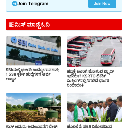
Join Telegram
Join Now
ಮಿಸ್ ಮಾಡ್ದೆ ಓದಿ
SBIಯಲ್ಲಿ ಭರ್ಜರಿ ಉದ್ಯೋಗಾವಕಾಶ;
ಹಬ್ಬಕ್ಕೆ ಊರಿಗೆ ಹೋಗುವ ಪ್ಲ್ಯಾನ್
1,538 ಕ್ಲರ್ಕ್ ಹುದ್ದೆಗಳಿಗೆ ಅರ್ಜಿ
ಇದೆಯಾ? KSRTC ಟಿಕೆಟ್
ಆಹ್ವಾನ
ಬುಕ್ಕಿಂಗ್‌ನಲ್ಲಿ ಸಿಗಲಿದೆ ಭರ್ಜರಿ
ರಿಯಾಯಿತಿ
ಗ್ಯಾಸ್ ಆಮದು ಅವಲಂಬನೆಗೆ ಬ್ರೇಕ್;
ಹೊಳಲ್ಕೆರೆ: ಪ್ರಕೃತಿ ವಿಕೋಪದಿಂದ