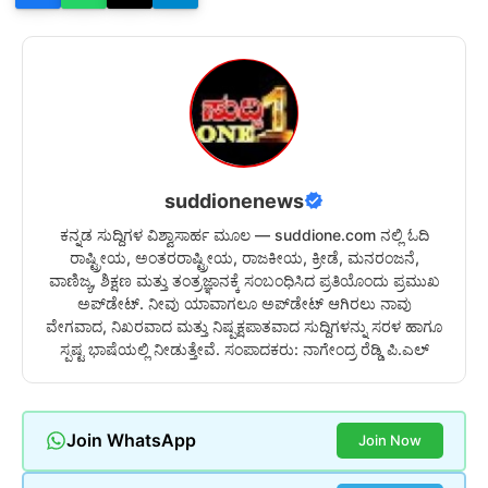
suddionenews
ಕನ್ನಡ ಸುದ್ದಿಗಳ ವಿಶ್ವಾಸಾರ್ಹ ಮೂಲ — suddione.com ನಲ್ಲಿ ಓದಿ
ರಾಷ್ಟ್ರೀಯ, ಅಂತರರಾಷ್ಟ್ರೀಯ, ರಾಜಕೀಯ, ಕ್ರೀಡೆ, ಮನರಂಜನೆ,
ವಾಣಿಜ್ಯ, ಶಿಕ್ಷಣ ಮತ್ತು ತಂತ್ರಜ್ಞಾನಕ್ಕೆ ಸಂಬಂಧಿಸಿದ ಪ್ರತಿಯೊಂದು ಪ್ರಮುಖ
ಅಪ್‌ಡೇಟ್. ನೀವು ಯಾವಾಗಲೂ ಅಪ್‌ಡೇಟ್ ಆಗಿರಲು ನಾವು
ವೇಗವಾದ, ನಿಖರವಾದ ಮತ್ತು ನಿಷ್ಪಕ್ಷಪಾತವಾದ ಸುದ್ದಿಗಳನ್ನು ಸರಳ ಹಾಗೂ
ಸ್ಪಷ್ಟ ಭಾಷೆಯಲ್ಲಿ ನೀಡುತ್ತೇವೆ. ಸಂಪಾದಕರು: ನಾಗೇಂದ್ರ ರೆಡ್ಡಿ ಪಿ.ಎಲ್
Join WhatsApp
Join Now