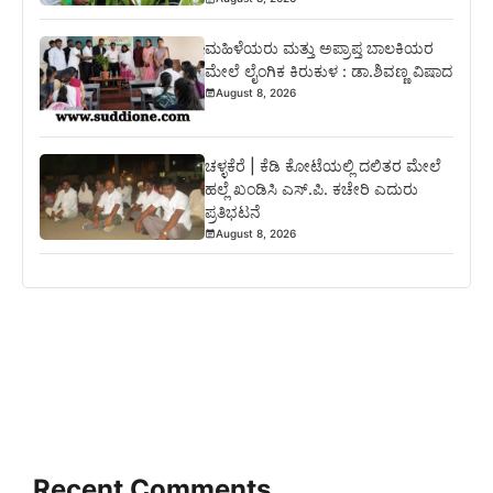
ಮಹಿಳೆಯರು ಮತ್ತು ಅಪ್ರಾಪ್ತ ಬಾಲಕಿಯರ
ಮೇಲೆ ಲೈಂಗಿಕ ಕಿರುಕುಳ : ಡಾ.ಶಿವಣ್ಣ ವಿಷಾದ
August 8, 2026
ಚಳ್ಳಕೆರೆ | ಕೆಡಿ ಕೋಟೆಯಲ್ಲಿ ದಲಿತರ ಮೇಲೆ
ಹಲ್ಲೆ ಖಂಡಿಸಿ ಎಸ್.ಪಿ. ಕಚೇರಿ ಎದುರು
ಪ್ರತಿಭಟನೆ
August 8, 2026
Recent Comments