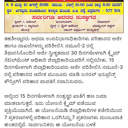
ತಹಶೀಲ್ದಾರರು ಅಥವಾ ಉಪವಿಭಾಗಾಧಿಕಾರಿಗಳು ಪರಿಹಾರದ ಅರ್ಜಿ
ಹಾಗೂ ದಾಖಲೆಗಳನ್ನು ಪರಿಶೀಲಿಸಿ ನಮೂನೆ-2 ರಲ್ಲಿ
ಶಿಫಾರಸಿನೊಂದಿಗೆ ಅರ್ಜಿ ಸ್ವೀಕೃತವಾದ 30 ದಿನಗಳೊಳಗಾಗಿ ಕ್ಲೈಮ್
ಸೆಟಲ್‍ಮೆಂಟ್ ಅಧಿಕಾರಿ ಜಿಲ್ಲಾಧಿಕಾರಿಯವರಿಗೆ ಸಲ್ಲಿಸಬೇಕು. 15
ದಿನಗಳೊಳಗಾಗಿ ಜಿಲ್ಲಾಧಿಕಾರಿಯವರು ಅರ್ಜಿ ಪರಿಶೀಲಿಸಿ ನಮೂನೆ-3
ರಲ್ಲಿ ಪರಿಹಾರದ ಆದೇಶ ಮಂಜೂರು ಮಾಡಿ ಜನರಲ್ ಇನ್ಸೂರೆನ್ಸ್
ಕೌನ್ಸಿಲ್‍ಗೆ ಪರಿಹಾರ ಪಾವತಿಗೆ ರವಾನಿಸುವರು.
ಅಲ್ಲಿಂದ 15 ದಿನಗಳೊಳಗಾಗಿ ಸಂತ್ರಸ್ಥರ ಖಾತೆಗೆ ಹಣ ಜಮಾ
ಮಾಡಲಾಗುತ್ತದೆ. ಇದು ಯೋಜನೆ ಕ್ಲೈಮ್ ಪಡೆಯುವ
ಪ್ರಕ್ರಿಯೆಯಾಗಿದೆ. ಈ ಯೋಜನೆಯಡಿ ಜಿಲ್ಲಾಧಿಕಾರಿಗಳ ಕಚೇರಿಯಿಂದ
7 ಪ್ರಕರಣಗಳಲ್ಲಿ ಪರಿಹಾರ ಒದಗಿಸಿದ್ದು 7 ಪ್ರಕರಣಗಳು ಮಂಜೂರಾತಿ
ಹಂತದಲ್ಲಿವೆ. ಸಾರ್ವಜನಿಕರು ಈ ಯೋಜನೆಯ ಬಳಕೆ