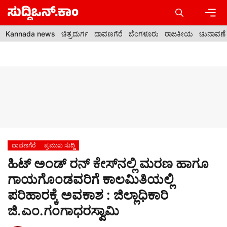
Skip
to
content
Men
Kannada news
ಚಿತ್ರದುರ್ಗ
ದಾವಣಗೆರೆ
ಬೆಂಗಳೂರು
ರಾಜಕೀಯ
ಚುನಾವಣೆ
ದಾವಣಗೆರೆ
ಪ್ರಮುಖ ಸುದ್ದಿ
ಹಿಟ್ ಅಂಡ್ ರನ್ ಕೇಸ್‍ನಲ್ಲಿ ಮರಣ ಹಾಗೂ
ಗಾಯಗೊಂಡವರಿಗೆ ಕಾಲಮಿತಿಯಲ್ಲಿ
ಪರಿಹಾರಕ್ಕೆ ಅವಕಾಶ : ಜಿಲ್ಲಾಧಿಕಾರಿ
ಜಿ.ಎಂ.ಗಂಗಾಧರಸ್ವಾಮಿ