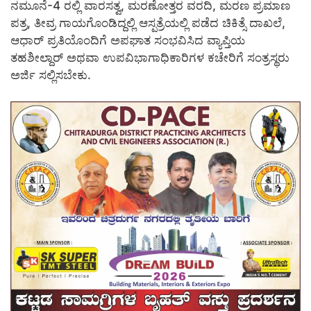
ನಮೂನೆ-4 ರಲ್ಲಿ ವಾರಸತ್ವ, ಮರಣೋತ್ತರ ವರದಿ, ಮರಣ ಪ್ರಮಾಣ
ಪತ್ರ, ತೀವ್ರ ಗಾಯಗೊಂಡಿದ್ದಲ್ಲಿ ಆಸ್ಪತ್ರೆಯಲ್ಲಿ ಪಡೆದ ಚಿಕಿತ್ಸೆ ದಾಖಲೆ,
ಆಧಾರ್ ಪ್ರತಿಯೊಂದಿಗೆ ಅಪಘಾತ ಸಂಭವಿಸಿದ ವ್ಯಾಪ್ತಿಯ
ತಹಶೀಲ್ದಾರ್ ಅಥವಾ ಉಪವಿಭಾಗಾಧಿಕಾರಿಗಳ ಕಚೇರಿಗೆ ಸಂತ್ರಸ್ಥರು
ಅರ್ಜಿ ಸಲ್ಲಿಸಬೇಕು.