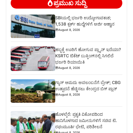
ಪ್ರಮುಖ ಸುದ್ದಿ
SBIಯಲ್ಲಿ ಭರ್ಜರಿ ಉದ್ಯೋಗಾವಕಾಶ;
1,538 ಕ್ಲರ್ಕ್ ಹುದ್ದೆಗಳಿಗೆ ಅರ್ಜಿ ಆಹ್ವಾನ
August 8, 2026
ಹಬ್ಬಕ್ಕೆ ಊರಿಗೆ ಹೋಗುವ ಪ್ಲ್ಯಾನ್ ಇದೆಯಾ?
KSRTC ಟಿಕೆಟ್ ಬುಕ್ಕಿಂಗ್‌ನಲ್ಲಿ ಸಿಗಲಿದೆ
ಭರ್ಜರಿ ರಿಯಾಯಿತಿ
August 8, 2026
ಗ್ಯಾಸ್ ಆಮದು ಅವಲಂಬನೆಗೆ ಬ್ರೇಕ್; CBG
ಉತ್ಪಾದನೆ ಹೆಚ್ಚಿಸಲು ಕೇಂದ್ರದ ಬಿಗ್ ಪ್ಲಾನ್
August 8, 2026
ಹೊಳಲ್ಕೆರೆ: ಪ್ರಕೃತಿ ವಿಕೋಪದಿಂದ
ಹಾನಿಗೊಳಗಾದ ಜಮೀನುಗಳಿಗೆ ಸಚಿವ ಟಿ.
ರಘುಮೂರ್ತಿ ಭೇಟಿ, ಪರಿಶೀಲನೆ
August 8, 2026