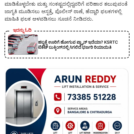
ಮಾಡಿಕೊಳ್ಳಬೇಕು ಮತ್ತು ಸಂಕಷ್ಟದಲ್ಲಿದ್ದವರಿಗೆ ಪರಿಹಾರ ತಲುಪುವಂತೆ
ಜಾಗೃತಿ ಮೂಡಿಸಲು ಆಸ್ಪತ್ರೆ, ಪೊಲೀಸ್ ಠಾಣೆ, ಹೆದ್ದಾರಿ ಫಲಕಗಳಲ್ಲಿ
ಮಾಹಿತಿ ಫಲಕ ಅಳವಡಿಸಲು ಸೂಚನೆ ನೀಡಿದರು.
ಇದನ್ನು ಓದಿ
ಹಬ್ಬಕ್ಕೆ ಊರಿಗೆ ಹೋಗುವ ಪ್ಲ್ಯಾನ್ ಇದೆಯಾ? KSRTC
ಟಿಕೆಟ್ ಬುಕ್ಕಿಂಗ್‌ನಲ್ಲಿ ಸಿಗಲಿದೆ ಭರ್ಜರಿ ರಿಯಾಯಿತಿ