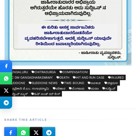
BENGALURU
CHITRADURGA
COMPENSATION!
DC GM GANGADHARASWAMY
DEATH
HIT AND RUN CASE
INJURED
SUDDIONE
SUDDIONE NEWS
TIME-BOUND
ಅವಕಾಶ
ಚಿತ್ರದುರ್ಗ
ಜಿಲ್ಲಾಧಿಕಾರಿ ಜಿ.ಎಂ. ಗಂಗಾಧರಸ್ವಾಮಿ
ಪರಿಹಾರ
ಬೆಂಗಳೂರು
ಮರಣ
ಸುದ್ದಿಒನ್
ಸುದ್ದಿಒನ್ ನ್ಯೂಸ್
ಹಿಟ್ ಅಂಡ್ ರನ್ ಕೇಸ್‍
SHARE THIS ARTICLE