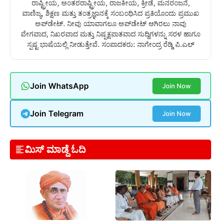
ರಾಷ್ಟ್ರೀಯ, ಅಂತರರಾಷ್ಟ್ರೀಯ, ರಾಜಕೀಯ, ಕ್ರೀಡೆ, ಮನರಂಜನೆ,
ವಾಣಿಜ್ಯ, ಶಿಕ್ಷಣ ಮತ್ತು ತಂತ್ರಜ್ಞಾನಕ್ಕೆ ಸಂಬಂಧಿಸಿದ ಪ್ರತಿಯೊಂದು ಪ್ರಮುಖ
ಅಪ್‌ಡೇಟ್. ನೀವು ಯಾವಾಗಲೂ ಅಪ್‌ಡೇಟ್ ಆಗಿರಲು ನಾವು
ವೇಗವಾದ, ನಿಖರವಾದ ಮತ್ತು ನಿಷ್ಪಕ್ಷಪಾತವಾದ ಸುದ್ದಿಗಳನ್ನು ಸರಳ ಹಾಗೂ
ಸ್ಪಷ್ಟ ಭಾಷೆಯಲ್ಲಿ ನೀಡುತ್ತೇವೆ. ಸಂಪಾದಕರು: ನಾಗೇಂದ್ರ ರೆಡ್ಡಿ ಪಿ.ಎಲ್
Join WhatsApp
Join Now
Join Telegram
Join Now
ಮಿಸ್ ಮಾಡ್ದೆ ಓದಿ