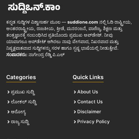
ಕನ್ನಡ ಸುದ್ದಿಗಳ ವಿಶ್ವಾಸಾರ್ಹ ಮೂಲ —
suddione.com
ನಲ್ಲಿ ಓದಿ ರಾಷ್ಟ್ರೀಯ,
ಅಂತರರಾಷ್ಟ್ರೀಯ, ರಾಜಕೀಯ, ಕ್ರೀಡೆ, ಮನರಂಜನೆ, ವಾಣಿಜ್ಯ, ಶಿಕ್ಷಣ ಮತ್ತು
ತಂತ್ರಜ್ಞಾನಕ್ಕೆ ಸಂಬಂಧಿಸಿದ ಪ್ರತಿಯೊಂದು ಪ್ರಮುಖ ಅಪ್‌ಡೇಟ್. ನೀವು
ಯಾವಾಗಲೂ ಅಪ್‌ಡೇಟ್ ಆಗಿರಲು ನಾವು ವೇಗವಾದ, ನಿಖರವಾದ ಮತ್ತು
ನಿಷ್ಪಕ್ಷಪಾತವಾದ ಸುದ್ದಿಗಳನ್ನು ಸರಳ ಹಾಗೂ ಸ್ಪಷ್ಟ ಭಾಷೆಯಲ್ಲಿ ನೀಡುತ್ತೇವೆ.
ಸಂಪಾದಕರು:
ನಾಗೇಂದ್ರ ರೆಡ್ಡಿ ಪಿ.ಎಲ್
Categories
Quick Links
ಪ್ರಮುಖ ಸುದ್ದಿ
About Us
ಲೋಕಲ್ ಸುದ್ದಿ
Contact Us
ಆರೋಗ್ಯ
Disclaimer
ರಾಜ್ಯ ಸುದ್ದಿ
Privacy Policy