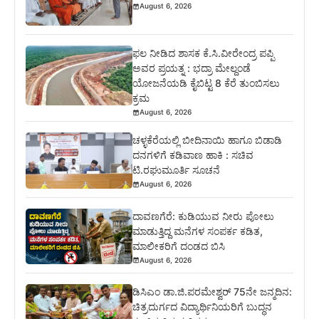
August 6, 2026
ಫಲ ನೀಡಿದ ಶಾಸಕ ಕೆ.ಸಿ.ವೀರೇಂದ್ರ ಪಪ್ಪಿ
ಅವರ ಪ್ರಯತ್ನ : ಭದ್ರಾ ಮೇಲ್ದಂಡೆ
ಯೋಜನೆಯಡಿ ಕೈಬಿಟ್ಟ 8 ಕೆರೆ ತುಂಬಿಸಲು
ಕ್ರಮ
August 6, 2026
ಚಳ್ಳಕೆರೆಯಲ್ಲಿ ಬೀದಿನಾಯಿ ಹಾಗೂ ಬಿಡಾಡಿ
ದನಗಳಿಗೆ ಕಡಿವಾಣ ಹಾಕಿ : ಸಚಿವ
ಟಿ.ರಘುಮೂರ್ತಿ ಸೂಚನೆ
August 6, 2026
ದಾವಣಗೆರೆ: ಕುಡಿಯುವ ನೀರು ಪೋಲು
ಮಾಡುತ್ತಿದ್ದ ಮನೆಗಳ ಸಂಪರ್ಕ ಕಡಿತ,
ಮಾಲೀಕರಿಗೆ ದಂಡದ ಬಿಸಿ
August 6, 2026
ಡಿಸಿಎಂ ಡಾ.ಜಿ.ಪರಮೇಶ್ವರ್ 75ನೇ ಜನ್ಮದಿನ:
ಚಿತ್ರದುರ್ಗದ ವಿದ್ಯಾರ್ಥಿನಿಯರಿಗೆ ಬುದ್ಧನ