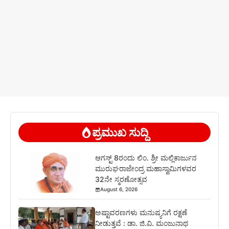
ಪ್ರಮುಖ ಸುದ್ದಿ
ಆಗಸ್ಟ್ 8ರಂದು ಲಿಂ. ಶ್ರೀ ಮಲ್ಲಿಕಾರ್ಜುನ
ಮುರುಘರಾಜೇಂದ್ರ ಮಹಾಸ್ವಾಮಿಗಳವರ
32ನೇ ಸ್ಮರಣೋತ್ಸವ
August 6, 2026
ಅಷ್ಟಾವರಣಗಳು ಮನುಷ್ಯನಿಗೆ ರಕ್ಷಣೆ
ನೀಡುತ್ತವೆ : ಡಾ. ಜಿ.ವಿ. ಮಂಜುನಾಥ