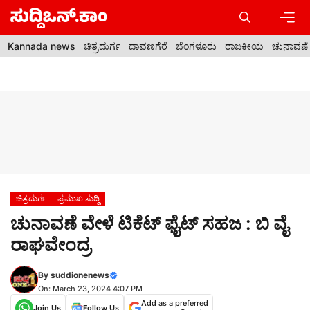
Skip
to
content
Men
Kannada news
ಚಿತ್ರದುರ್ಗ
ದಾವಣಗೆರೆ
ಬೆಂಗಳೂರು
ರಾಜಕೀಯ
ಚುನಾವಣೆ
ಚಿತ್ರದುರ್ಗ
ಪ್ರಮುಖ ಸುದ್ದಿ
ಚುನಾವಣೆ ವೇಳೆ ಟಿಕೆಟ್ ಫೈಟ್ ಸಹಜ : ಬಿ ವೈ
ರಾಘವೇಂದ್ರ
By
suddionenews
On: March 23, 2024 4:07 PM
Add as a preferred
Join Us
Follow Us