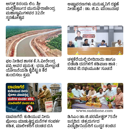
ಆಗಸ್ಟ್ 8ರಂದು ಲಿಂ. ಶ್ರೀ
ಅಷ್ಟಾವರಣಗಳು ಮನುಷ್ಯನಿಗೆ ರಕ್ಷಣೆ
ಮಲ್ಲಿಕಾರ್ಜುನ ಮುರುಘರಾಜೇಂದ್ರ
ನೀಡುತ್ತವೆ : ಡಾ. ಜಿ.ವಿ. ಮಂಜುನಾಥ
ಮಹಾಸ್ವಾಮಿಗಳವರ 32ನೇ
ಸ್ಮರಣೋತ್ಸವ
ಚಳ್ಳಕೆರೆಯಲ್ಲಿ ಬೀದಿನಾಯಿ ಹಾಗೂ
ಫಲ ನೀಡಿದ ಶಾಸಕ ಕೆ.ಸಿ.ವೀರೇಂದ್ರ
ಬಿಡಾಡಿ ದನಗಳಿಗೆ ಕಡಿವಾಣ ಹಾಕಿ :
ಪಪ್ಪಿ ಅವರ ಪ್ರಯತ್ನ : ಭದ್ರಾ ಮೇಲ್ದಂಡೆ
ಸಚಿವ ಟಿ.ರಘುಮೂರ್ತಿ ಸೂಚನೆ
ಯೋಜನೆಯಡಿ ಕೈಬಿಟ್ಟ 8 ಕೆರೆ
ತುಂಬಿಸಲು ಕ್ರಮ
ದಾವಣಗೆರೆ: ಕುಡಿಯುವ ನೀರು
ಡಿಸಿಎಂ ಡಾ.ಜಿ.ಪರಮೇಶ್ವರ್ 75ನೇ
ಪೋಲು ಮಾಡುತ್ತಿದ್ದ ಮನೆಗಳ ಸಂಪರ್ಕ
ಜನ್ಮದಿನ: ಚಿತ್ರದುರ್ಗದ
ಕಡಿತ, ಮಾಲೀಕರಿಗೆ ದಂಡದ ಬಿಸಿ
ವಿದ್ಯಾರ್ಥಿನಿಯರಿಗೆ ಬುದ್ಧನ ಕಂಚಿನ