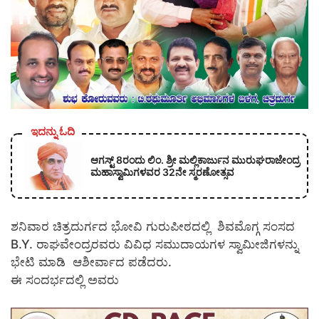
ಇದನ್ನು ಓದಿ
ಆಗಸ್ಟ್ 8ರಂದು ಲಿಂ. ಶ್ರೀ ಮಲ್ಲಿಕಾರ್ಜುನ ಮುರುಘರಾಜೇಂದ್ರ
ಮಹಾಸ್ವಾಮಿಗಳವರ 32ನೇ ಸ್ಮರಣೋತ್ಸವ
ಶನಿವಾರ ಚಿತ್ರದುರ್ಗದ ಭೋವಿ ಗುರುಪೀಠದಲ್ಲಿ ಶಿವಮೊಗ್ಗ ಸಂಸದ
B.Y. ರಾಘವೇಂದ್ರರವರು ವಿವಿಧ ಸಮುದಾಯಗಳ ಸ್ವಾಮೀಜಿಗಳನ್ನು
ಭೇಟಿ ಮಾಡಿ ಆಶೀರ್ವಾದ ಪಡೆದರು.
ಈ ಸಂದರ್ಭದಲ್ಲಿ ಅವರು