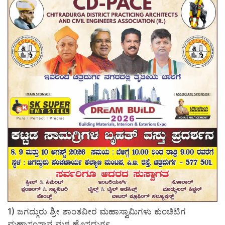
1) ಜಗದ್ಗುರು ಶ್ರೀ ಶಾಂತವೀರ ಮಹಾಸ್ವಾಮಿಗಳು ಕುಂಚಿಟಿಗ
ಮಹಾಸಂಸ್ಥಾನ ಮಠ ಹೊಸದುರ್ಗ