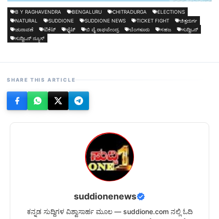
B Y RAGHAVENDRA
BENGALURU
CHITRADURGA
ELECTIONS
NATURAL
SUDDIONE
SUDDIONE NEWS
TICKET FIGHT
ಚಿತ್ರದುರ್ಗ
ಚುನಾವಣೆ
ಟಿಕೆಟ್
ಫೈಟ್
ಬಿ ವೈ ರಾಘವೇಂದ್ರ
ಬೆಂಗಳೂರು
ಸಹಜ
ಸುದ್ದಿಒನ್
ಸುದ್ದಿಒನ್ ನ್ಯೂಸ್
SHARE THIS ARTICLE
suddionenews
ಕನ್ನಡ ಸುದ್ದಿಗಳ ವಿಶ್ವಾಸಾರ್ಹ ಮೂಲ — suddione.com ನಲ್ಲಿ ಓದಿ