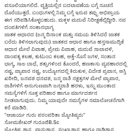
ವಸೂಲಿಯಾಗಲಿದೆ. ವೃತ್ತಿಯಲ್ಲಿನ ಬದಲಾವಣೆಯ ಬಗ್ಗೆ ಸೂಚನೆ
ದೊರೆಯುತ್ತದೆ. ಬಂಧುಗಳಲ್ಲಿ ನಿಮ್ಮ ಬಗ್ಗೆ ಇರುವ ತಪ್ಪು ಅಭಿಪ್ರಾಯ
ಈಗ ಸರಿಪಡಿಸಿಕೊಳ್ಳಬಹುದು. ಮಕ್ಕಳ ಮದುವೆ ನಿರೀಕ್ಷಣೆಲ್ಲಿದ್ದೀರಿ. ನವ
ದಂಪತಿಗಳಿಗೆ ಸಂತಾನಭಾಗ್ಯ
ಜಾತಕ ಆಧಾರದ (ಜನ್ಮ ದಿನಾಂಕ ಮತ್ತು ಸಮಯ ತಿಳಿಸಿದರೆ ಜಾತಕ
ಬರೆದು ತಿಳಿಸಲಾಗುವುದು) ಜಾತಕದ ಆಧಾರ ಹಾಗೂ ಹಸ್ತಸಾಮುದ್ರಿಕೆ
ಆಧಾರ ಮೇಲೆ ವಿವಾಹ, ಪ್ರೇಮ ವಿವಾಹ, ಮದುವೆ ಸಾಲಾವಳಿ,
ದಾಂಪತ್ಯ ಕಲಹ, ಕುಟುಂಬ ಕಲಹ, ಅತ್ತೆ-ಸೊಸೆ ಜಗಳ, ಸಂತಾನ
ಭಾಗ್ಯ, ಸಾಲ ಬಾಧೆ, ಶತ್ರುಗಳಿಂದ ತೊಂದರೆ, ಹಣಕಾಸು ವ್ಯವಹಾರದಲ್ಲಿ
ನಷ್ಟ, ವ್ಯಾಪಾರ ನಷ್ಟ, ಉದ್ಯೋಗದಲ್ಲಿ ಕಿರುಕುಳ, ವಿದೇಶ ಪ್ರವಾಸ, ಆಸ್ತಿ
ಖರೀದಿ, ಜನವಶ ಧನವಶ, ಜನ್ಮ ರಾಶಿ ನಕ್ಷತ್ರಗಳ ಮೇಲೆ ವ್ಯಾಪಾರ,
ರಾಶಿಗಳಿಗೆ ಅನುಗುಣವಾಗಿ ಜನ್ಮರಾಶಿ ಹರಳು, ಇನ್ನು ಮುಂತಾದ
ಸಮಸ್ಯೆಗಳಿಗೆ ಸೂಕ್ತ ಪರಿಹಾರ ಹಾಗೂ ಮಾರ್ಗದರ್ಶನ
ನೀಡಲಾಗುವುದು. ನಿಮ್ಮ ಯಾವುದೇ ಸಮಸ್ಯೆಗಳ ಸಮಾಲೋಚನೆಗಾಗಿ
ಕರೆ ಮಾಡಿರಿ.
“ಆಚಾರ್ಯ ಗುರು ಪರಂಪರಿತಾ ಜ್ಯೋತಿಷ್ಯರು”
ಸೋಮಶೇಖರ್ ಗುರೂಜಿB.Sc
ಜ್ಯೋತಿಷ್ಯ ಶಾಸ್ತ್ರ, ವಾಸ್ತುಶಾಸ್ತ್ರ, ಸಂಖ್ಯಾಶಾಸ್ತ್ರ ಹಾಗೂ ನಾಡಿಶಾಸ್ತ್ರ