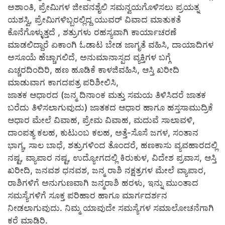
ಅಶಾಂತಿ, ಪ್ರೇಮಿಗಳ ಜೀವನಶೈಲಿ ಸಮನ್ವಯಗೊಳಿಸಲು ಪ್ರಯತ್ನ
ಯಶಸ್ವಿ, ಪ್ರೇಮಿಗಳಿಬ್ಬರಲ್ಲಿದ್ದ ಯುವರ್ ವಿವಾದ ಮಾತುಕತೆ
ಕೊನೆಗೊಳ್ಳುತ್ತದೆ , ಶತ್ರುಗಳು ರಹಸ್ಯವಾಗಿ ಕಾರ್ಯಾಚರಣೆ
ಮಾಡಲಿದ್ದಾರೆ ಏಕಾಂಗಿ ಓಡಾಟ ಬೇಡ ಜಾಗೃತೆ ವಹಿಸಿ, ದಾಯಾದಿಗಳ
ಅಸೂಯೆ ಹೆಚ್ಚಾಗಲಿದೆ, ಅನುಮಾನಾಸ್ಪದ ವ್ಯಕ್ತಿಗಳ ಬಗ್ಗೆ
ಎಚ್ಚರದಿಂದಿರಿ, ಹಣ ಹೂಡಿಕೆ ಕಾಳಜಿವಹಿಸಿ, ಆಸ್ತಿ ಖರೀದಿ
ಮಾಡುವಾಗ ಕಾಗದಪತ್ರ ಪರಿಶೀಲಿಸಿ,
ಜಾತಕ ಆಧಾರದ (ಜನ್ಮ ದಿನಾಂಕ ಮತ್ತು ಸಮಯ ತಿಳಿಸಿದರೆ ಜಾತಕ
ಬರೆದು ತಿಳಿಸಲಾಗುವುದು) ಜಾತಕದ ಆಧಾರ ಹಾಗೂ ಹಸ್ತಸಾಮುದ್ರಿಕೆ
ಆಧಾರ ಮೇಲೆ ವಿವಾಹ, ಪ್ರೇಮ ವಿವಾಹ, ಮದುವೆ ಸಾಲಾವಳಿ,
ದಾಂಪತ್ಯ ಕಲಹ, ಕುಟುಂಬ ಕಲಹ, ಅತ್ತೆ-ಸೊಸೆ ಜಗಳ, ಸಂತಾನ
ಭಾಗ್ಯ, ಸಾಲ ಬಾಧೆ, ಶತ್ರುಗಳಿಂದ ತೊಂದರೆ, ಹಣಕಾಸು ವ್ಯವಹಾರದಲ್ಲಿ
ನಷ್ಟ, ವ್ಯಾಪಾರ ನಷ್ಟ, ಉದ್ಯೋಗದಲ್ಲಿ ಕಿರುಕುಳ, ವಿದೇಶ ಪ್ರವಾಸ, ಆಸ್ತಿ
ಖರೀದಿ, ಜನವಶ ಧನವಶ, ಜನ್ಮ ರಾಶಿ ನಕ್ಷತ್ರಗಳ ಮೇಲೆ ವ್ಯಾಪಾರ,
ರಾಶಿಗಳಿಗೆ ಅನುಗುಣವಾಗಿ ಜನ್ಮರಾಶಿ ಹರಳು, ಇನ್ನು ಮುಂತಾದ
ಸಮಸ್ಯೆಗಳಿಗೆ ಸೂಕ್ತ ಪರಿಹಾರ ಹಾಗೂ ಮಾರ್ಗದರ್ಶನ
ನೀಡಲಾಗುವುದು. ನಿಮ್ಮ ಯಾವುದೇ ಸಮಸ್ಯೆಗಳ ಸಮಾಲೋಚನೆಗಾಗಿ
ಕರೆ ಮಾಡಿರಿ.