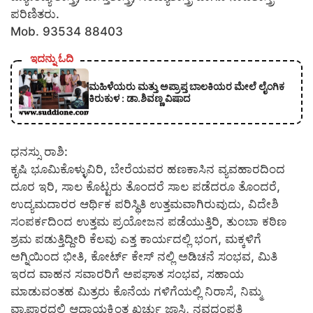
ಪರಿಣಿತರು.
Mob. 93534 88403
ಇದನ್ನು ಓದಿ
ಮಹಿಳೆಯರು ಮತ್ತು ಅಪ್ರಾಪ್ತ ಬಾಲಕಿಯರ ಮೇಲೆ ಲೈಂಗಿಕ
ಕಿರುಕುಳ : ಡಾ.ಶಿವಣ್ಣ ವಿಷಾದ
ಧನಸ್ಸು ರಾಶಿ:
ಕೃಷಿ ಭೂಮಿಕೊಳ್ಳುವಿರಿ, ಬೇರೆಯವರ ಹಣಕಾಸಿನ ವ್ಯವಹಾರದಿಂದ
ದೂರ ಇರಿ, ಸಾಲ ಕೊಟ್ಟರು ತೊಂದರೆ ಸಾಲ ಪಡೆದರೂ ತೊಂದರೆ,
ಉದ್ಯಮದಾರರ ಆರ್ಥಿಕ ಪರಿಸ್ಥಿತಿ ಉತ್ತಮವಾಗಿರುವುದು, ವಿದೇಶಿ
ಸಂಪರ್ಕದಿಂದ ಉತ್ತಮ ಪ್ರಯೋಜನ ಪಡೆಯುತ್ತಿರಿ, ತುಂಬಾ ಕಠಿಣ
ಶ್ರಮ ಪಡುತ್ತಿದ್ದೀರಿ ಕೆಲವು ಎತ್ತ ಕಾರ್ಯದಲ್ಲಿ ಭಂಗ, ಮಕ್ಕಳಿಗೆ
ಅಗ್ನಿಯಿಂದ ಭೀತಿ, ಕೋರ್ಟ್ ಕೇಸ್ ನಲ್ಲಿ ಅಡಿಚನೆ ಸಂಭವ, ಮಿತಿ
ಇರದ ವಾಹನ ಸವಾರರಿಗೆ ಅಪಘಾತ ಸಂಭವ, ಸಹಾಯ
ಮಾಡುವಂತಹ ಮಿತ್ರರು ಕೊನೆಯ ಗಳಿಗೆಯಲ್ಲಿ ನಿರಾಸೆ, ನಿಮ್ಮ
ವ್ಯಾಪಾರದಲ್ಲಿ ಆದಾಯಕ್ಕಿಂತ ಖರ್ಚು ಜಾಸ್ತಿ, ನವದಂಪತಿ