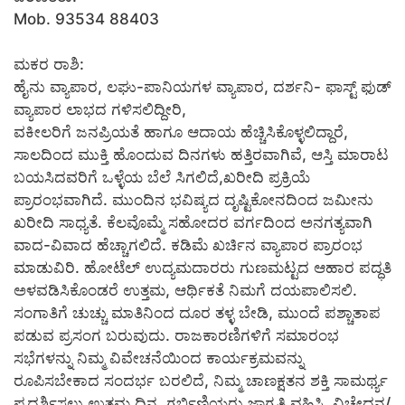
Mob. 93534 88403
ಮಕರ ರಾಶಿ:
ಹೈನು ವ್ಯಾಪಾರ, ಲಘು-ಪಾನಿಯಗಳ ವ್ಯಾಪಾರ, ದರ್ಶನಿ- ಫಾಸ್ಟ್ ಫುಡ್
ವ್ಯಾಪಾರ ಲಾಭದ ಗಳಿಸಲಿದ್ದೀರಿ,
ವಕೀಲರಿಗೆ ಜನಪ್ರಿಯತೆ ಹಾಗೂ ಆದಾಯ ಹೆಚ್ಚಿಸಿಕೊಳ್ಳಲಿದ್ದಾರೆ,
ಸಾಲದಿಂದ ಮುಕ್ತಿ ಹೊಂದುವ ದಿನಗಳು ಹತ್ತಿರವಾಗಿವೆ, ಆಸ್ತಿ ಮಾರಾಟ
ಬಯಸಿದವರಿಗೆ ಒಳ್ಳೆಯ ಬೆಲೆ ಸಿಗಲಿದೆ,ಖರೀದಿ ಪ್ರಕ್ರಿಯೆ
ಪ್ರಾರಂಭವಾಗಿದೆ. ಮುಂದಿನ ಭವಿಷ್ಯದ ದೃಷ್ಟಿಕೋನದಿಂದ ಜಮೀನು
ಖರೀದಿ ಸಾಧ್ಯತೆ. ಕೆಲವೊಮ್ಮೆ ಸಹೋದರ ವರ್ಗದಿಂದ ಅನಗತ್ಯವಾಗಿ
ವಾದ-ವಿವಾದ ಹೆಚ್ಚಾಗಲಿದೆ. ಕಡಿಮೆ ಖರ್ಚಿನ ವ್ಯಾಪಾರ ಪ್ರಾರಂಭ
ಮಾಡುವಿರಿ. ಹೋಟೆಲ್ ಉದ್ಯಮದಾರರು ಗುಣಮಟ್ಟದ ಆಹಾರ ಪದ್ಧತಿ
ಅಳವಡಿಸಿಕೊಂಡರೆ ಉತ್ತಮ, ಆರ್ಥಿಕತೆ ನಿಮಗೆ ದಯಪಾಲಿಸಲಿ.
ಸಂಗಾತಿಗೆ ಚುಚ್ಚು ಮಾತಿನಿಂದ ದೂರ ತಳ್ಳ ಬೇಡಿ, ಮುಂದೆ ಪಶ್ಚಾತಾಪ
ಪಡುವ ಪ್ರಸಂಗ ಬರುವುದು. ರಾಜಕಾರಣಿಗಳಿಗೆ ಸಮಾರಂಭ
ಸಭೆಗಳನ್ನು ನಿಮ್ಮ ವಿವೇಚನೆಯಿಂದ ಕಾರ್ಯಕ್ರಮವನ್ನು
ರೂಪಿಸಬೇಕಾದ ಸಂದರ್ಭ ಬರಲಿದೆ, ನಿಮ್ಮ ಚಾಣಕ್ಷತನ ಶಕ್ತಿ ಸಾಮರ್ಥ್ಯ
ಪ್ರದರ್ಶಿಸಲು ಉತ್ತಮ ದಿನ. ಗರ್ಭಿಣಿಯರು ಜಾಗೃತಿ ವಹಿಸಿ. ವಿಚ್ಛೇದನ/