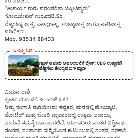
ಕರೆ ಮಾಡಿರಿ.
“ಆಚಾರ್ಯ ಗುರು ಪರಂಪರಿತಾ ಜ್ಯೋತಿಷ್ಯರು”
ಸೋಮಶೇಖರ್ ಗುರೂಜಿB.Sc
ಜ್ಯೋತಿಷ್ಯ ಶಾಸ್ತ್ರ, ವಾಸ್ತುಶಾಸ್ತ್ರ, ಸಂಖ್ಯಾಶಾಸ್ತ್ರ ಹಾಗೂ ನಾಡಿಶಾಸ್ತ್ರ
ಪರಿಣಿತರು.
Mob. 93534 88403
ಇದನ್ನು ಓದಿ
ಗ್ಯಾಸ್ ಆಮದು ಅವಲಂಬನೆಗೆ ಬ್ರೇಕ್; CBG ಉತ್ಪಾದನೆ
ಹೆಚ್ಚಿಸಲು ಕೇಂದ್ರದ ಬಿಗ್ ಪ್ಲಾನ್
ಮಿಥುನ ರಾಶಿ:
ಪ್ರೀತಿಸಿ ಮದುವೆಗೆ ಹಿಂಜರಿಕೆ ಏಕೆ?
ನಿಮ್ಮ ಸಂಗಾತಿ ಮರೆಯೋದು ಕಷ್ಟಕರ, ಮನದಲ್ಲಿ ಹೊಯ್ದಾಟ,
ಹೋಟೆಲ್ ಮತ್ತು ಬೇಕರಿ ವ್ಯಾಪಾರದಲ್ಲಿ ಉತ್ತಮ ಆದಾಯ,
ಮದುವೆ ಸಮಸ್ಯೆ ದೂರವಾಗಲಿದೆ, ಯುಗಾದಿಯ ನಂತರ ನಿಶ್ಚಿತಾರ್ಥ
ಸಂಭವ, ಸಂತಾನದ ಸುದ್ದಿಯಿಂದ ಕುಟುಂಬದಲ್ಲಿ ಸಂತಸ, ಸರಕಾರಿ