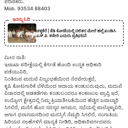
ಪರಿಣಿತರು.
Mob. 93534 88403
ಇದನ್ನು ಓದಿ
ಚಳ್ಳಕೆರೆ | ಕೆಡಿ ಕೋಟೆಯಲ್ಲಿ ದಲಿತರ ಮೇಲೆ ಹಲ್ಲೆ ಖಂಡಿಸಿ
ಎಸ್.ಪಿ. ಕಚೇರಿ ಎದುರು ಪ್ರತಿಭಟನೆ
ಮೀನ ರಾಶಿ:
ಇಲಾಖಾ ಪರೀಕ್ಷೆಯಲ್ಲಿ ತೆರ್ಗಡೆ ಹೊಂದಿ ಉನ್ನತ ಅಧಿಕಾರಿ
ಪಡೆಯುವಿರಿ,
ನಿಂತಿರುವ ಮದುವೆ ವಿಜೃಂಭಣೆಯಿಂದ ನೆರವೇರುತ್ತದೆ,
ಕೃಷಿ ತೋಟಗಾರಿಕೆ ಬೆಳೆಯಿಂದ ಆದಾಯ ಕಂಡುಬರುವುದು, ಮದುವೆ
ವಿಚಾರದಲ್ಲಿ ಅಡತಡೆಗಳು ಕಂಡುಬಂದರೂ ಕಂಕಣಬಲ ಪ್ರಾಪ್ತಿ ಇದೆ,
ಉದ್ಯೋಗ ಕ್ಷೇತ್ರದಲ್ಲಿ ನಿಮ್ಮ ಕ್ರಿಯಾಶೀಲತೆಯಿಂದ ಹೆಚ್ಚಿನ ಜವಾಬ್ದಾರಿ
ಸಿಗಲಿದೆ, ಮನೆಗೆ ಹೊಸ ಸದಸ್ಯರ ಆಗಮನ, ಸಭೆಯಲ್ಲಿ ಪಾಲ್ಗೊಳ್ಳುವಿರಿ,
ಆಗಾಗ ಧನಾಗಮನದಿಂದ ಮನಸ್ಸಿಗೆ ನೆಮ್ಮದಿ ಸಿಗಲಿದೆ, ಸಂಗಾತಿಯ
ಹಿರಿಯರ ಸಲಹೆಗಳಿಗೆ ಮಾನ್ಯತೆ ನೀಡಿರಿ, ಅಧಿಕಾರಿವರ್ಗದವರು