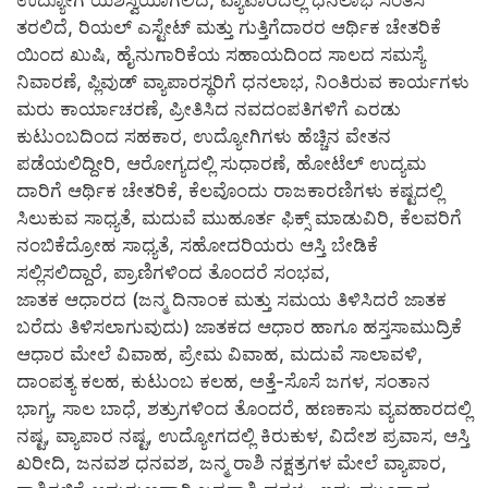
ಉದ್ಯೋಗ ಯಶಸ್ವಿಯಾಗಲಿದೆ, ವ್ಯಾಪಾರದಲ್ಲಿ ಧನಲಾಭ ಸಂತಸ
ತರಲಿದೆ, ರಿಯಲ್ ಎಸ್ಟೇಟ್ ಮತ್ತು ಗುತ್ತಿಗೆದಾರರ ಆರ್ಥಿಕ ಚೇತರಿಕೆ
ಯಿಂದ ಖುಷಿ, ಹೈನುಗಾರಿಕೆಯ ಸಹಾಯದಿಂದ ಸಾಲದ ಸಮಸ್ಯೆ
ನಿವಾರಣೆ, ಪ್ಲಿವುಡ್ ವ್ಯಾಪಾರಸ್ಥರಿಗೆ ಧನಲಾಭ, ನಿಂತಿರುವ ಕಾರ್ಯಗಳು
ಮರು ಕಾರ್ಯಾಚರಣೆ, ಪ್ರೀತಿಸಿದ ನವದಂಪತಿಗಳಿಗೆ ಎರಡು
ಕುಟುಂಬದಿಂದ ಸಹಕಾರ, ಉದ್ಯೋಗಿಗಳು ಹೆಚ್ಚಿನ ವೇತನ
ಪಡೆಯಲಿದ್ದೀರಿ, ಆರೋಗ್ಯದಲ್ಲಿ ಸುಧಾರಣೆ, ಹೋಟೆಲ್ ಉದ್ಯಮ
ದಾರಿಗೆ ಆರ್ಥಿಕ ಚೇತರಿಕೆ, ಕೆಲವೊಂದು ರಾಜಕಾರಣಿಗಳು ಕಷ್ಟದಲ್ಲಿ
ಸಿಲುಕುವ ಸಾಧ್ಯತೆ, ಮದುವೆ ಮುಹೂರ್ತ ಫಿಕ್ಸ್ ಮಾಡುವಿರಿ, ಕೆಲವರಿಗೆ
ನಂಬಿಕೆದ್ರೋಹ ಸಾಧ್ಯತೆ, ಸಹೋದರಿಯರು ಆಸ್ತಿ ಬೇಡಿಕೆ
ಸಲ್ಲಿಸಲಿದ್ದಾರೆ, ಪ್ರಾಣಿಗಳಿಂದ ತೊಂದರೆ ಸಂಭವ,
ಜಾತಕ ಆಧಾರದ (ಜನ್ಮ ದಿನಾಂಕ ಮತ್ತು ಸಮಯ ತಿಳಿಸಿದರೆ ಜಾತಕ
ಬರೆದು ತಿಳಿಸಲಾಗುವುದು) ಜಾತಕದ ಆಧಾರ ಹಾಗೂ ಹಸ್ತಸಾಮುದ್ರಿಕೆ
ಆಧಾರ ಮೇಲೆ ವಿವಾಹ, ಪ್ರೇಮ ವಿವಾಹ, ಮದುವೆ ಸಾಲಾವಳಿ,
ದಾಂಪತ್ಯ ಕಲಹ, ಕುಟುಂಬ ಕಲಹ, ಅತ್ತೆ-ಸೊಸೆ ಜಗಳ, ಸಂತಾನ
ಭಾಗ್ಯ, ಸಾಲ ಬಾಧೆ, ಶತ್ರುಗಳಿಂದ ತೊಂದರೆ, ಹಣಕಾಸು ವ್ಯವಹಾರದಲ್ಲಿ
ನಷ್ಟ, ವ್ಯಾಪಾರ ನಷ್ಟ, ಉದ್ಯೋಗದಲ್ಲಿ ಕಿರುಕುಳ, ವಿದೇಶ ಪ್ರವಾಸ, ಆಸ್ತಿ
ಖರೀದಿ, ಜನವಶ ಧನವಶ, ಜನ್ಮ ರಾಶಿ ನಕ್ಷತ್ರಗಳ ಮೇಲೆ ವ್ಯಾಪಾರ,