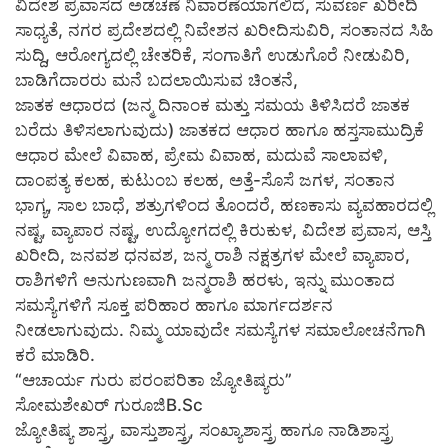
ವಿದೇಶ ಪ್ರವಾಸದ ಅಡಚಣೆ ನಿವಾರಣೆಯಾಗಲಿದೆ, ಸುವರ್ಣ ಖರೀದಿ
ಸಾಧ್ಯತೆ, ನಗರ ಪ್ರದೇಶದಲ್ಲಿ ನಿವೇಶನ ಖರೀದಿಸುವಿರಿ, ಸಂತಾನದ ಸಿಹಿ
ಸುದ್ದಿ, ಆರೋಗ್ಯದಲ್ಲಿ ಚೇತರಿಕೆ, ಸಂಗಾತಿಗೆ ಉಡುಗೊರೆ ನೀಡುವಿರಿ,
ಬಾಡಿಗೆದಾರರು ಮನೆ ಬದಲಾಯಿಸುವ ಚಿಂತನೆ,
ಜಾತಕ ಆಧಾರದ (ಜನ್ಮ ದಿನಾಂಕ ಮತ್ತು ಸಮಯ ತಿಳಿಸಿದರೆ ಜಾತಕ
ಬರೆದು ತಿಳಿಸಲಾಗುವುದು) ಜಾತಕದ ಆಧಾರ ಹಾಗೂ ಹಸ್ತಸಾಮುದ್ರಿಕೆ
ಆಧಾರ ಮೇಲೆ ವಿವಾಹ, ಪ್ರೇಮ ವಿವಾಹ, ಮದುವೆ ಸಾಲಾವಳಿ,
ದಾಂಪತ್ಯ ಕಲಹ, ಕುಟುಂಬ ಕಲಹ, ಅತ್ತೆ-ಸೊಸೆ ಜಗಳ, ಸಂತಾನ
ಭಾಗ್ಯ, ಸಾಲ ಬಾಧೆ, ಶತ್ರುಗಳಿಂದ ತೊಂದರೆ, ಹಣಕಾಸು ವ್ಯವಹಾರದಲ್ಲಿ
ನಷ್ಟ, ವ್ಯಾಪಾರ ನಷ್ಟ, ಉದ್ಯೋಗದಲ್ಲಿ ಕಿರುಕುಳ, ವಿದೇಶ ಪ್ರವಾಸ, ಆಸ್ತಿ
ಖರೀದಿ, ಜನವಶ ಧನವಶ, ಜನ್ಮ ರಾಶಿ ನಕ್ಷತ್ರಗಳ ಮೇಲೆ ವ್ಯಾಪಾರ,
ರಾಶಿಗಳಿಗೆ ಅನುಗುಣವಾಗಿ ಜನ್ಮರಾಶಿ ಹರಳು, ಇನ್ನು ಮುಂತಾದ
ಸಮಸ್ಯೆಗಳಿಗೆ ಸೂಕ್ತ ಪರಿಹಾರ ಹಾಗೂ ಮಾರ್ಗದರ್ಶನ
ನೀಡಲಾಗುವುದು. ನಿಮ್ಮ ಯಾವುದೇ ಸಮಸ್ಯೆಗಳ ಸಮಾಲೋಚನೆಗಾಗಿ
ಕರೆ ಮಾಡಿರಿ.
“ಆಚಾರ್ಯ ಗುರು ಪರಂಪರಿತಾ ಜ್ಯೋತಿಷ್ಯರು”
ಸೋಮಶೇಖರ್ ಗುರೂಜಿB.Sc
ಜ್ಯೋತಿಷ್ಯ ಶಾಸ್ತ್ರ, ವಾಸ್ತುಶಾಸ್ತ್ರ, ಸಂಖ್ಯಾಶಾಸ್ತ್ರ ಹಾಗೂ ನಾಡಿಶಾಸ್ತ್ರ