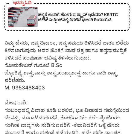
ಇದನ್ನು ಓದಿ
ಹಬ್ಬಕ್ಕೆ ಊರಿಗೆ ಹೋಗುವ ಪ್ಲ್ಯಾನ್ ಇದೆಯಾ? KSRTC
ಟಿಕೆಟ್ ಬುಕ್ಕಿಂಗ್‌ನಲ್ಲಿ ಸಿಗಲಿದೆ ಭರ್ಜರಿ ರಿಯಾಯಿತಿ
ನಿಮ್ಮ ಹೆಸರು, ಜನ್ಮ ದಿನಾಂಕ, ಜನ್ಮ ಸಮಯ ತಿಳಿಸಿದರೆ ಜಾತಕ ಬರೆದು
ತಿಳಿಸಲಾಗುವುದು ಅದರ ಜೊತೆಗೆ ಭಾವ ಚಿತ್ರ ಹಾಗೂ ಹಸ್ತಸಾಮುದ್ರಿಕೆ
ಕಳಿಸಿದರೆ ಸಂಪೂರ್ಣ ಭವಿಷ್ಯ ತಿಳಿಸಲಾಗುವುದು.
ಸೋಮಶೇಖರ್ ಗುರೂಜಿ B.Sc
ಜ್ಯೋತಿಷ್ಯ ಶಾಸ್ತ್ರ,ವಾಸ್ತು ಶಾಸ್ತ್ರ,ಸಂಖ್ಯಾಶಾಸ್ತ್ರ ಹಾಗೂ ನಾಡಿ ಶಾಸ್ತ್ರ
ಪರಿಣಿತರು.
M. 9353488403
ಮೇಷ ರಾಶಿ:
ಸಂಬಂಧದಲ್ಲಿ ವಿವಾಹ ಕೂಡಿ ಬರಲಿದೆ, ಭೂ ವಿವಾಹದ ಸಮಸ್ಯೆಯಿಂದ
ಬೇಸತ್ತು, ಮಾರಾಟದ ಚಿಂತನೆ, ತೋಟಗಾರಿಕೆ- ಕಲೆ- ಪೈಂಟಿಂಗ್-
ಸಂಗೀತ ವಾದ್ಯಗಳು ನುಡಿಸುವವರಿಗೆ -ಕಲಾವಿದರಿಗೆ ಒಳ್ಳೆ ಹೆಸರು
ಸಂಭಾವನೆ ಹಾಗೂ ಪ್ರಶಂಸೆ ಪಡೆಯುವಿರಿ, ಪದೇ ಪದೇ ದಾಂಪತ್ಯ