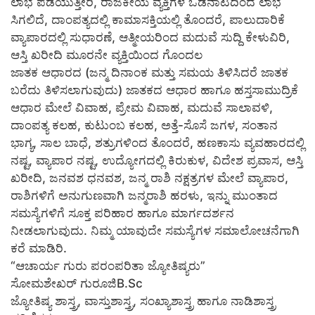
ಲಾಭ ಪಡೆಯುತ್ತೀರಿ, ರಾಜಕೀಯ ವ್ಯಕ್ತಿಗಳ ಒಡನಾಟದಿಂದ ಲಾಭ
ಸಿಗಲಿದೆ, ದಾಂಪತ್ಯದಲ್ಲಿ ಕಾಮಾಸಕ್ತಿಯಲ್ಲಿ ತೊಂದರೆ, ಪಾಲುದಾರಿಕೆ
ವ್ಯಾಪಾರದಲ್ಲಿ ಸುಧಾರಣೆ, ಆತ್ಮೀಯರಿಂದ ಮದುವೆ ಸುದ್ದಿ ಕೇಳುವಿರಿ,
ಆಸ್ತಿ ಖರೀದಿ ಮೂರನೇ ವ್ಯಕ್ತಿಯಿಂದ ಗೊಂದಲ
ಜಾತಕ ಆಧಾರದ (ಜನ್ಮ ದಿನಾಂಕ ಮತ್ತು ಸಮಯ ತಿಳಿಸಿದರೆ ಜಾತಕ
ಬರೆದು ತಿಳಿಸಲಾಗುವುದು) ಜಾತಕದ ಆಧಾರ ಹಾಗೂ ಹಸ್ತಸಾಮುದ್ರಿಕೆ
ಆಧಾರ ಮೇಲೆ ವಿವಾಹ, ಪ್ರೇಮ ವಿವಾಹ, ಮದುವೆ ಸಾಲಾವಳಿ,
ದಾಂಪತ್ಯ ಕಲಹ, ಕುಟುಂಬ ಕಲಹ, ಅತ್ತೆ-ಸೊಸೆ ಜಗಳ, ಸಂತಾನ
ಭಾಗ್ಯ, ಸಾಲ ಬಾಧೆ, ಶತ್ರುಗಳಿಂದ ತೊಂದರೆ, ಹಣಕಾಸು ವ್ಯವಹಾರದಲ್ಲಿ
ನಷ್ಟ, ವ್ಯಾಪಾರ ನಷ್ಟ, ಉದ್ಯೋಗದಲ್ಲಿ ಕಿರುಕುಳ, ವಿದೇಶ ಪ್ರವಾಸ, ಆಸ್ತಿ
ಖರೀದಿ, ಜನವಶ ಧನವಶ, ಜನ್ಮ ರಾಶಿ ನಕ್ಷತ್ರಗಳ ಮೇಲೆ ವ್ಯಾಪಾರ,
ರಾಶಿಗಳಿಗೆ ಅನುಗುಣವಾಗಿ ಜನ್ಮರಾಶಿ ಹರಳು, ಇನ್ನು ಮುಂತಾದ
ಸಮಸ್ಯೆಗಳಿಗೆ ಸೂಕ್ತ ಪರಿಹಾರ ಹಾಗೂ ಮಾರ್ಗದರ್ಶನ
ನೀಡಲಾಗುವುದು. ನಿಮ್ಮ ಯಾವುದೇ ಸಮಸ್ಯೆಗಳ ಸಮಾಲೋಚನೆಗಾಗಿ
ಕರೆ ಮಾಡಿರಿ.
“ಆಚಾರ್ಯ ಗುರು ಪರಂಪರಿತಾ ಜ್ಯೋತಿಷ್ಯರು”
ಸೋಮಶೇಖರ್ ಗುರೂಜಿB.Sc
ಜ್ಯೋತಿಷ್ಯ ಶಾಸ್ತ್ರ, ವಾಸ್ತುಶಾಸ್ತ್ರ, ಸಂಖ್ಯಾಶಾಸ್ತ್ರ ಹಾಗೂ ನಾಡಿಶಾಸ್ತ್ರ