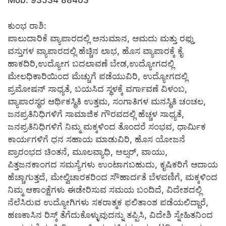
Mob. 93534 88403
ಕುಂಭ ರಾಶಿ:
ಪಾಲುದಾರಿಕೆ ವ್ಯಾಪಾರದಲ್ಲಿ ಅನುಮಾನ, ಆಮದು ಮತ್ತು ರಫ್ತು
ವಸ್ತುಗಳ ವ್ಯಾಪಾರದಲ್ಲಿ ಹೆಚ್ಚಿನ ಲಾಭ, ಹೊಸ ವ್ಯಾಪಾರಕ್ಕೆ ಕೈ
ಹಾಕದಿರಿ,ಉದ್ಯೋಗ ಬದಲಾವಣೆ ಬೇಡ,ಉದ್ಯೋಗದಲ್ಲಿ
ಮೇಲಧಿಕಾರಿಯಿಂದ ಮೆಚ್ಚುಗೆ ಪಡೆಯುವಿರಿ, ಉದ್ಯೋಗದಲ್ಲಿ
ಪ್ರಮೋಷನ್ ಸಾಧ್ಯತೆ, ಬಯಸಿದ ಸ್ಥಳಕ್ಕೆ ವರ್ಗಾವಣೆ ವಿಳಂಬ,
ವ್ಯಾಪಾರಸ್ಥರ ಆರ್ಥಿಕಸ್ಥಿತಿ ಉತ್ತಮ, ಸಂಗಾತಿಗಳ ಮನಸ್ಥಿತಿ ಚಂಚಲ,
ಜನಪ್ರತಿನಿಧಿಗಳಿಗೆ ಸಾಮಾಜಿಕ ಗೌರವದಲ್ಲಿ ಹೆಚ್ಚಳ ಸಾಧ್ಯತೆ,
ಜನಪ್ರತಿನಿಧಿಗಳಿಗೆ ನಿಮ್ಮ ಮಕ್ಕಳಿಂದ ತೊಂದರೆ ಸಂಭವ, ಧಾರ್ಮಿಕ
ಕಾರ್ಯಗಳಿಗೆ ಧನ ಸಹಾಯ ಮಾಡುವಿರಿ, ಹೊಸ ಯೋಜನೆ
ಪ್ರಾರಂಭದ ಚಿಂತನೆ, ಮೂಲವ್ಯಾಧಿ, ಅಲ್ಸರ್, ವಾಯು,
ಪಿತ್ತಜನಕಾಂಗದ ಸಮಸ್ಯೆಗಳು ಉಂಟಾಗಬಹುದು, ಕೃಷಿಕರಿಗೆ ಆದಾಯ
ಹೆಚ್ಚಾಗುತ್ತದೆ, ಮೇಲ್ವಿಚಾರಕರಿಂದ ಸೌಹಾರ್ದತೆ ಬೆಳವಣಿಗೆ, ಮಕ್ಕಳಿಂದ
ನಿಮ್ಮ ಆಕಾಂಕ್ಷೆಗಳು ಈಡೇರಿಸುವ ಸಮಯ ಬಂದಿದೆ, ವಿದೇಶದಲ್ಲಿ
ನೆಲೆಸಿರುವ ಉದ್ಯೋಗಿಗಳು ಸಕರಾತ್ಮಕ ಫಲಿತಾಂಶ ಪಡೆಯಲಿದ್ದಾರೆ,
ಹಣಕಾಸಿನ ರಿಸ್ಕ್ ತೆಗೆದುಕೊಳ್ಳುವುದನ್ನು ತಪ್ಪಿಸಿ, ವಿದೇಶಿ ಸ್ನೇಹಿತನಿಂದ