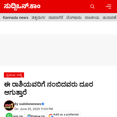
Skip
to
content
Men
Kannada news
ಚಿತ್ರದುರ್ಗ
ದಾವಣಗೆರೆ
ಬೆಂಗಳೂರು
ರಾಜಕೀಯ
ಚುನಾವಣೆ
ಪ್ರಮುಖ ಸುದ್ದಿ
ಈ ರಾಶಿಯವರಿಗೆ ನಂಬಿದವರು ದೂರ
ಆಗುತ್ತಾರೆ
By
suddionenews
On: June 25, 2025 11:03 PM
Add as a preferred
Join Us
Follow Us