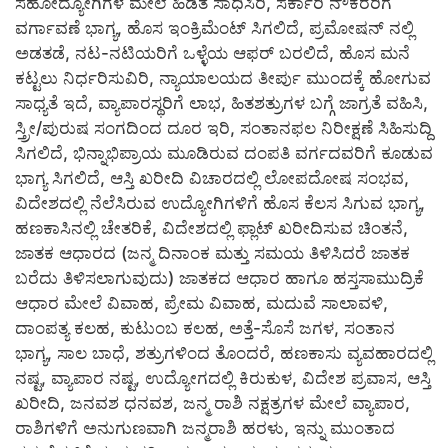
ಸಹೋದ್ಯೋಗಿಗಳ ಮೇಲೆ ಹಿಡಿತ ಸಾಧಿಸಿರಿ, ಸರ್ಕಾರಿ ನೌಕರರಿಗೆ
ವರ್ಗಾವಣೆ ಭಾಗ್ಯ, ಹೊಸ ಇಂಕ್ರಿಮೆಂಟ್ ಸಿಗಲಿದೆ, ಪ್ರಮೋಷನ್ ನಲ್ಲಿ
ಅಡತಡೆ, ನಟ-ನಟಿಯರಿಗೆ ಒಳ್ಳೆಯ ಆಫರ್ ಬರಲಿದೆ, ಹೊಸ ಮನೆ
ಕಟ್ಟಲು ನಿರ್ಧರಿಸುವಿರಿ, ನ್ಯಾಯಾಲಯದ ತೀರ್ಪು ಮುಂದಕ್ಕೆ ಹೋಗುವ
ಸಾಧ್ಯತೆ ಇದೆ, ವ್ಯಾಪಾರಸ್ಥರಿಗೆ ಲಾಭ, ಹಿತಶತ್ರುಗಳ ಬಗ್ಗೆ ಜಾಗ್ರತೆ ವಹಿಸಿ,
ಸ್ತ್ರೀ/ಪುರುಷ ಸಂಗದಿಂದ ದೂರ ಇರಿ, ಸಂತಾನಫಲ ನಿರೀಕ್ಷಣೆ ಸಿಹಿಸುದ್ದಿ
ಸಿಗಲಿದೆ, ಭಿನ್ನಾಭಿಪ್ರಾಯ ಮೂಡಿರುವ ದಂಪತಿ ವರ್ಗದವರಿಗೆ ಕೂಡುವ
ಭಾಗ್ಯ ಸಿಗಲಿದೆ, ಆಸ್ತಿ ಖರೀದಿ ವಿಚಾರದಲ್ಲಿ ಲೋಪದೋಷ ಸಂಭವ,
ವಿದೇಶದಲ್ಲಿ ನೆಲೆಸಿರುವ ಉದ್ಯೋಗಿಗಳಿಗೆ ಹೊಸ ಕೆಲಸ ಸಿಗುವ ಭಾಗ್ಯ,
ಹಣಕಾಸಿನಲ್ಲಿ ಚೇತರಿಕೆ, ವಿದೇಶದಲ್ಲಿ ಫ್ಲಾಟ್ ಖರೀದಿಸುವ ಚಿಂತನೆ,
ಜಾತಕ ಆಧಾರದ (ಜನ್ಮ ದಿನಾಂಕ ಮತ್ತು ಸಮಯ ತಿಳಿಸಿದರೆ ಜಾತಕ
ಬರೆದು ತಿಳಿಸಲಾಗುವುದು) ಜಾತಕದ ಆಧಾರ ಹಾಗೂ ಹಸ್ತಸಾಮುದ್ರಿಕೆ
ಆಧಾರ ಮೇಲೆ ವಿವಾಹ, ಪ್ರೇಮ ವಿವಾಹ, ಮದುವೆ ಸಾಲಾವಳಿ,
ದಾಂಪತ್ಯ ಕಲಹ, ಕುಟುಂಬ ಕಲಹ, ಅತ್ತೆ-ಸೊಸೆ ಜಗಳ, ಸಂತಾನ
ಭಾಗ್ಯ, ಸಾಲ ಬಾಧೆ, ಶತ್ರುಗಳಿಂದ ತೊಂದರೆ, ಹಣಕಾಸು ವ್ಯವಹಾರದಲ್ಲಿ
ನಷ್ಟ, ವ್ಯಾಪಾರ ನಷ್ಟ, ಉದ್ಯೋಗದಲ್ಲಿ ಕಿರುಕುಳ, ವಿದೇಶ ಪ್ರವಾಸ, ಆಸ್ತಿ
ಖರೀದಿ, ಜನವಶ ಧನವಶ, ಜನ್ಮ ರಾಶಿ ನಕ್ಷತ್ರಗಳ ಮೇಲೆ ವ್ಯಾಪಾರ,
ರಾಶಿಗಳಿಗೆ ಅನುಗುಣವಾಗಿ ಜನ್ಮರಾಶಿ ಹರಳು, ಇನ್ನು ಮುಂತಾದ