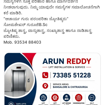
ಸಮಸ್ಯೆಗಳಿಗೆ ಸೂಕ್ತ ಪರಿಹಾರ ಹಾಗೂ ಮಾರ್ಗದರ್ಶನ
ನೀಡಲಾಗುವುದು. ನಿಮ್ಮ ಯಾವುದೇ ಸಮಸ್ಯೆಗಳ ಸಮಾಲೋಚನೆಗಾಗಿ
ಕರೆ ಮಾಡಿರಿ.
“ಆಚಾರ್ಯ ಗುರು ಪರಂಪರಿತಾ ಜ್ಯೋತಿಷ್ಯರು”
ಸೋಮಶೇಖರ್ ಗುರೂಜಿB.Sc
ಜ್ಯೋತಿಷ್ಯ ಶಾಸ್ತ್ರ, ವಾಸ್ತುಶಾಸ್ತ್ರ, ಸಂಖ್ಯಾಶಾಸ್ತ್ರ ಹಾಗೂ ನಾಡಿಶಾಸ್ತ್ರ
ಪರಿಣಿತರು.
Mob. 93534 88403