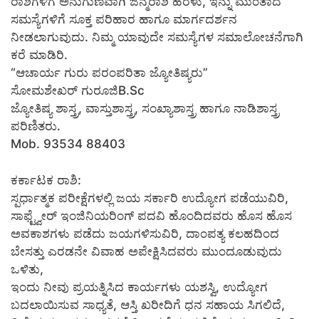
ರಾಶಿಗಳಿಗೆ ಅನುಗುಣವಾಗಿ ಜನ್ಮರಾಶಿ ಹರಳು, ಇನ್ನು ಮುಂತಾದ
ಸಮಸ್ಯೆಗಳಿಗೆ ಸೂಕ್ತ ಪರಿಹಾರ ಹಾಗೂ ಮಾರ್ಗದರ್ಶನ
ನೀಡಲಾಗುವುದು. ನಿಮ್ಮ ಯಾವುದೇ ಸಮಸ್ಯೆಗಳ ಸಮಾಲೋಚನೆಗಾಗಿ
ಕರೆ ಮಾಡಿರಿ.
“ಆಚಾರ್ಯ ಗುರು ಪರಂಪರಿತಾ ಜ್ಯೋತಿಷ್ಯರು”
ಸೋಮಶೇಖರ್ ಗುರೂಜಿB.Sc
ಜ್ಯೋತಿಷ್ಯ ಶಾಸ್ತ್ರ, ವಾಸ್ತುಶಾಸ್ತ್ರ, ಸಂಖ್ಯಾಶಾಸ್ತ್ರ ಹಾಗೂ ನಾಡಿಶಾಸ್ತ್ರ
ಪರಿಣಿತರು.
Mob. 93534 88403
ಕರ್ಕಾಟಕ ರಾಶಿ:
ಸ್ಪರ್ಧಾತ್ಮಕ ಪರೀಕ್ಷೆಗಳಲ್ಲಿ ಜಯ ಸರ್ಕಾರಿ ಉದ್ಯೋಗ ಪಡೆಯುವಿರಿ,
ಸಾಫ್ಟ್ವೇರ್ ಇಂಜಿನಿಯರಿಂಗ್ ಪದವಿ ಹೊಂದಿದವರು ಹೊಸ ಹೊಸ
ಅವಕಾಶಗಳು ಪಡೆದು ಜಯಗಳಿಸುವಿರಿ, ದಾಂಪತ್ಯ ಕಲಹದಿಂದ
ಬೇಸತ್ತು ಎರಡನೇ ವಿವಾಹ ಅಪೇಕ್ಷಿಸಿದವರು ಮುಂದೂಡುವುದು
ಒಳಿತು,
ಇಂದು ನೀವು ಪ್ರಯತ್ನಿಸಿದ ಕಾರ್ಯಗಳು ಯಶಸ್ವಿ, ಉದ್ಯೋಗ
ಬದಲಾಯಿಸುವ ಸಾಧ್ಯತೆ, ಆಸ್ತಿ ಖರೀದಿಗೆ ಧನ ಸಹಾಯ ಸಿಗಲಿದೆ,