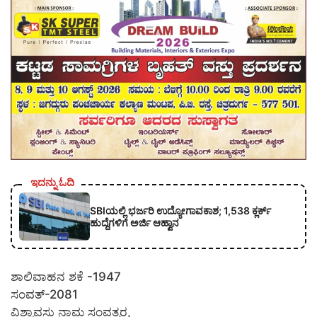
ಇದನ್ನು ಓದಿ
SBIಯಲ್ಲಿ ಭರ್ಜರಿ ಉದ್ಯೋಗಾವಕಾಶ; 1,538 ಕ್ಲರ್ಕ್
ಹುದ್ದೆಗಳಿಗೆ ಅರ್ಜಿ ಆಹ್ವಾನ
ಶಾಲಿವಾಹನ ಶಕೆ -1947
ಸಂವತ್-2081
ವಿಶ್ವಾವಸು ನಾಮ ಸಂವತ್ಸರ,