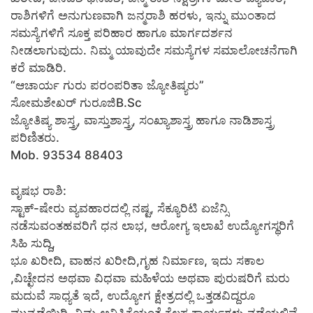
ರಾಶಿಗಳಿಗೆ ಅನುಗುಣವಾಗಿ ಜನ್ಮರಾಶಿ ಹರಳು, ಇನ್ನು ಮುಂತಾದ
ಸಮಸ್ಯೆಗಳಿಗೆ ಸೂಕ್ತ ಪರಿಹಾರ ಹಾಗೂ ಮಾರ್ಗದರ್ಶನ
ನೀಡಲಾಗುವುದು. ನಿಮ್ಮ ಯಾವುದೇ ಸಮಸ್ಯೆಗಳ ಸಮಾಲೋಚನೆಗಾಗಿ
ಕರೆ ಮಾಡಿರಿ.
“ಆಚಾರ್ಯ ಗುರು ಪರಂಪರಿತಾ ಜ್ಯೋತಿಷ್ಯರು”
ಸೋಮಶೇಖರ್ ಗುರೂಜಿB.Sc
ಜ್ಯೋತಿಷ್ಯ ಶಾಸ್ತ್ರ, ವಾಸ್ತುಶಾಸ್ತ್ರ, ಸಂಖ್ಯಾಶಾಸ್ತ್ರ ಹಾಗೂ ನಾಡಿಶಾಸ್ತ್ರ
ಪರಿಣಿತರು.
Mob. 93534 88403
ವೃಷಭ ರಾಶಿ:
ಸ್ಟಾಕ್-ಷೇರು ವ್ಯವಹಾರದಲ್ಲಿ ನಷ್ಟ, ಸೆಕ್ಯೂರಿಟಿ ಏಜೆನ್ಸಿ
ನಡೆಸುವಂತಹವರಿಗೆ ಧನ ಲಾಭ, ಆರೋಗ್ಯ ಇಲಾಖೆ ಉದ್ಯೋಗಸ್ಥರಿಗೆ
ಸಿಹಿ ಸುದ್ದಿ,
ಭೂ ಖರೀದಿ, ವಾಹನ ಖರೀದಿ,ಗೃಹ ನಿರ್ಮಾಣ, ಇದು ಸಕಾಲ
,ವಿಚ್ಛೇದನ ಅಥವಾ ವಿಧವಾ ಮಹಿಳೆಯ ಅಥವಾ ಪುರುಷರಿಗೆ ಮರು
ಮದುವೆ ಸಾಧ್ಯತೆ ಇದೆ, ಉದ್ಯೋಗ ಕ್ಷೇತ್ರದಲ್ಲಿ ಒತ್ತಡವಿದ್ದರೂ
ಮುನ್ನಡೆಯಿರಿ, ನಿಮ್ಮ ಅನಿಸಿಕೆಯಂತೆ ಕೆಲಸ ಕಾರ್ಯಗಳು ನಡೆಯಲಿವೆ,