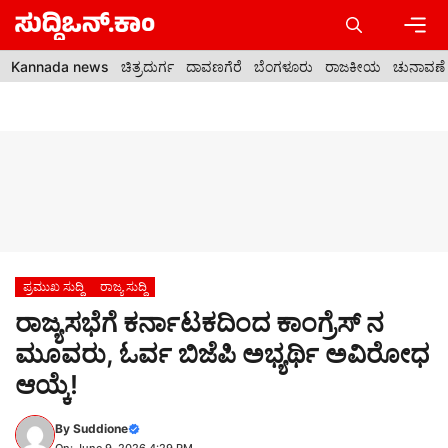
Skip
to
content
Men
Kannada news
ಚಿತ್ರದುರ್ಗ
ದಾವಣಗೆರೆ
ಬೆಂಗಳೂರು
ರಾಜಕೀಯ
ಚುನಾವಣೆ
ಪ್ರಮುಖ ಸುದ್ದಿ
ರಾಜ್ಯ ಸುದ್ದಿ
ರಾಜ್ಯಸಭೆಗೆ ಕರ್ನಾಟಕದಿಂದ ಕಾಂಗ್ರೆಸ್ ನ
ಮೂವರು, ಓರ್ವ ಬಿಜೆಪಿ ಅಭ್ಯರ್ಥಿ ಅವಿರೋಧ
ಆಯ್ಕೆ!
By
Suddione
On: June 9, 2026 4:29 PM