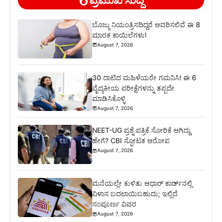
ಬೊಜ್ಜು ನಿಯಂತ್ರಿಸದಿದ್ದರೆ ಆವರಿಸಲಿವೆ ಈ 8
ಮಾರಕ ಕಾಯಿಲೆಗಳು!
August 7, 2026
30 ದಾಟಿದ ಮಹಿಳೆಯರೇ ಗಮನಿಸಿ! ಈ 6
ವೈದ್ಯಕೀಯ ಪರೀಕ್ಷೆಗಳನ್ನು ತಪ್ಪದೇ
ಮಾಡಿಸಿಕೊಳ್ಳಿ
August 7, 2026
NEET-UG ಪ್ರಶ್ನೆ ಪತ್ರಿಕೆ ಸೋರಿಕೆ ಆಗಿದ್ದು
ಹೇಗೆ? CBI ಸ್ಫೋಟಕ ಆರೋಪ
August 7, 2026
ಮನೆಯಲ್ಲೇ ಕುಳಿತು ಆಧಾರ್ ಕಾರ್ಡ್‌ನಲ್ಲಿ
ವಿಳಾಸ ಬದಲಾಯಿಬಹುದು; ಇಲ್ಲಿದೆ
ಸಂಪೂರ್ಣ ವಿವರ
August 7, 2026