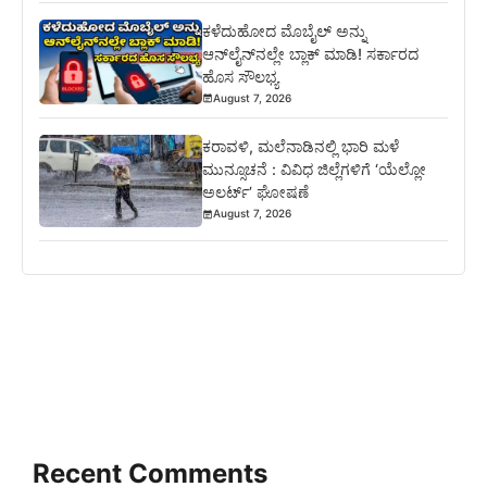
ಕಳೆದುಹೋದ ಮೊಬೈಲ್ ಅನ್ನು
ಆನ್‌ಲೈನ್‌ನಲ್ಲೇ ಬ್ಲಾಕ್ ಮಾಡಿ! ಸರ್ಕಾರದ
ಹೊಸ ಸೌಲಭ್ಯ
August 7, 2026
ಕರಾವಳಿ, ಮಲೆನಾಡಿನಲ್ಲಿ ಭಾರಿ ಮಳೆ
ಮುನ್ಸೂಚನೆ : ವಿವಿಧ ಜಿಲ್ಲೆಗಳಿಗೆ ‘ಯೆಲ್ಲೋ
ಅಲರ್ಟ್’ ಘೋಷಣೆ
August 7, 2026
Recent Comments