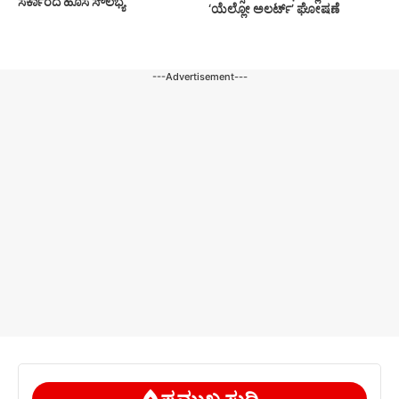
ಸರ್ಕಾರದ ಹೊಸ ಸೌಲಭ್ಯ
‘ಯೆಲ್ಲೋ ಅಲರ್ಟ್’ ಘೋಷಣೆ
---Advertisement---
ಪ್ರಮುಖ ಸುದ್ದಿ