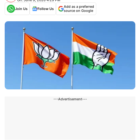
Add as a preferred
Join Us
Follow Us
source on Google
---Advertisement---