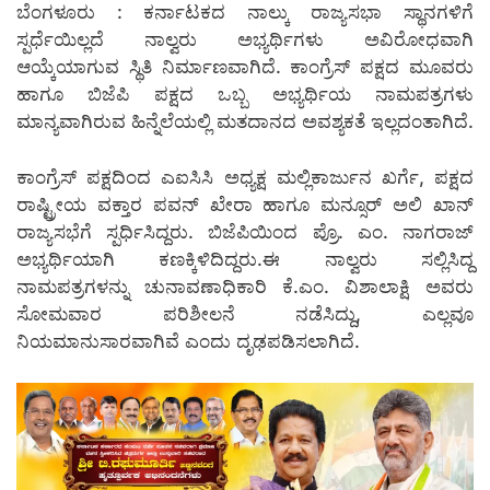
ಬೆಂಗಳೂರು : ಕರ್ನಾಟಕದ ನಾಲ್ಕು ರಾಜ್ಯಸಭಾ ಸ್ಥಾನಗಳಿಗೆ
ಸ್ಪರ್ಧೆಯಿಲ್ಲದೆ ನಾಲ್ವರು ಅಭ್ಯರ್ಥಿಗಳು ಅವಿರೋಧವಾಗಿ
ಆಯ್ಕೆಯಾಗುವ ಸ್ಥಿತಿ ನಿರ್ಮಾಣವಾಗಿದೆ. ಕಾಂಗ್ರೆಸ್ ಪಕ್ಷದ ಮೂವರು
ಹಾಗೂ ಬಿಜೆಪಿ ಪಕ್ಷದ ಒಬ್ಬ ಅಭ್ಯರ್ಥಿಯ ನಾಮಪತ್ರಗಳು
ಮಾನ್ಯವಾಗಿರುವ ಹಿನ್ನೆಲೆಯಲ್ಲಿ ಮತದಾನದ ಅವಶ್ಯಕತೆ ಇಲ್ಲದಂತಾಗಿದೆ.
ಕಾಂಗ್ರೆಸ್ ಪಕ್ಷದಿಂದ ಎಐಸಿಸಿ ಅಧ್ಯಕ್ಷ ಮಲ್ಲಿಕಾರ್ಜುನ ಖರ್ಗೆ, ಪಕ್ಷದ
ರಾಷ್ಟ್ರೀಯ ವಕ್ತಾರ ಪವನ್ ಖೇರಾ ಹಾಗೂ ಮನ್ಸೂರ್ ಅಲಿ ಖಾನ್
ರಾಜ್ಯಸಭೆಗೆ ಸ್ಪರ್ಧಿಸಿದ್ದರು. ಬಿಜೆಪಿಯಿಂದ ಪ್ರೊ. ಎಂ. ನಾಗರಾಜ್
ಅಭ್ಯರ್ಥಿಯಾಗಿ ಕಣಕ್ಕಿಳಿದಿದ್ದರು.ಈ ನಾಲ್ವರು ಸಲ್ಲಿಸಿದ್ದ
ನಾಮಪತ್ರಗಳನ್ನು ಚುನಾವಣಾಧಿಕಾರಿ ಕೆ.ಎಂ. ವಿಶಾಲಾಕ್ಷಿ ಅವರು
ಸೋಮವಾರ ಪರಿಶೀಲನೆ ನಡೆಸಿದ್ದು, ಎಲ್ಲವೂ
ನಿಯಮಾನುಸಾರವಾಗಿವೆ ಎಂದು ದೃಢಪಡಿಸಲಾಗಿದೆ.