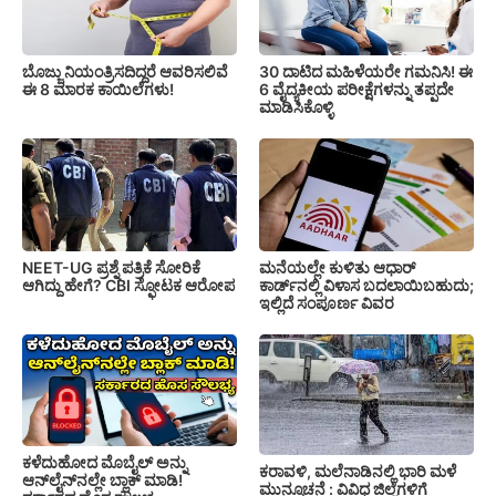
ಬೊಜ್ಜು ನಿಯಂತ್ರಿಸದಿದ್ದರೆ ಆವರಿಸಲಿವೆ
30 ದಾಟಿದ ಮಹಿಳೆಯರೇ ಗಮನಿಸಿ! ಈ
ಈ 8 ಮಾರಕ ಕಾಯಿಲೆಗಳು!
6 ವೈದ್ಯಕೀಯ ಪರೀಕ್ಷೆಗಳನ್ನು ತಪ್ಪದೇ
ಮಾಡಿಸಿಕೊಳ್ಳಿ
NEET-UG ಪ್ರಶ್ನೆ ಪತ್ರಿಕೆ ಸೋರಿಕೆ
ಮನೆಯಲ್ಲೇ ಕುಳಿತು ಆಧಾರ್
ಆಗಿದ್ದು ಹೇಗೆ? CBI ಸ್ಫೋಟಕ ಆರೋಪ
ಕಾರ್ಡ್‌ನಲ್ಲಿ ವಿಳಾಸ ಬದಲಾಯಿಬಹುದು;
ಇಲ್ಲಿದೆ ಸಂಪೂರ್ಣ ವಿವರ
ಕಳೆದುಹೋದ ಮೊಬೈಲ್ ಅನ್ನು
ಕರಾವಳಿ, ಮಲೆನಾಡಿನಲ್ಲಿ ಭಾರಿ ಮಳೆ
ಆನ್‌ಲೈನ್‌ನಲ್ಲೇ ಬ್ಲಾಕ್ ಮಾಡಿ!
ಮುನ್ಸೂಚನೆ : ವಿವಿಧ ಜಿಲ್ಲೆಗಳಿಗೆ