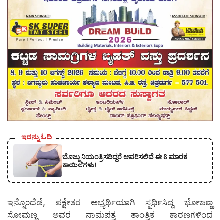
ಇದನ್ನು ಓದಿ
ಬೊಜ್ಜು ನಿಯಂತ್ರಿಸದಿದ್ದರೆ ಆವರಿಸಲಿವೆ ಈ 8 ಮಾರಕ
ಕಾಯಿಲೆಗಳು!
ಇನ್ನೊಂದೆಡೆ, ಪಕ್ಷೇತರ ಅಭ್ಯರ್ಥಿಯಾಗಿ ಸ್ಪರ್ಧಿಸಿದ್ದ ಭೋಜಣ್ಣ
ಸೋಮಣ್ಣ ಅವರ ನಾಮಪತ್ರ ತಾಂತ್ರಿಕ ಕಾರಣಗಳಿಂದ