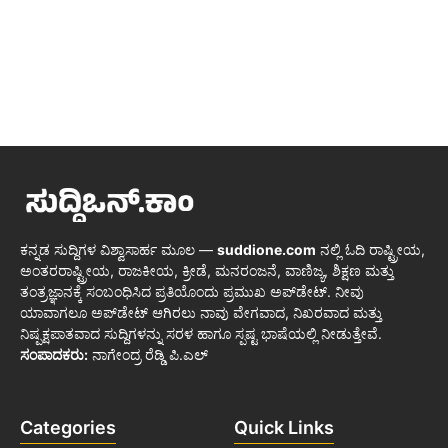
ಕನ್ನಡ ಸುದ್ದಿಗಳ ವಿಶ್ವಾಸಾರ್ಹ ಮೂಲ —
suddione.com
ನಲ್ಲಿ ಓದಿ ರಾಷ್ಟ್ರೀಯ,
ಅಂತರರಾಷ್ಟ್ರೀಯ, ರಾಜಕೀಯ, ಕ್ರೀಡೆ, ಮನರಂಜನೆ, ವಾಣಿಜ್ಯ, ಶಿಕ್ಷಣ ಮತ್ತು
ತಂತ್ರಜ್ಞಾನಕ್ಕೆ ಸಂಬಂಧಿಸಿದ ಪ್ರತಿಯೊಂದು ಪ್ರಮುಖ ಅಪ್‌ಡೇಟ್. ನೀವು
ಯಾವಾಗಲೂ ಅಪ್‌ಡೇಟ್ ಆಗಿರಲು ನಾವು ವೇಗವಾದ, ನಿಖರವಾದ ಮತ್ತು
ನಿಷ್ಪಕ್ಷಪಾತವಾದ ಸುದ್ದಿಗಳನ್ನು ಸರಳ ಹಾಗೂ ಸ್ಪಷ್ಟ ಭಾಷೆಯಲ್ಲಿ ನೀಡುತ್ತೇವೆ.
ಸಂಪಾದಕರು:
ನಾಗೇಂದ್ರ ರೆಡ್ಡಿ ಪಿ.ಎಲ್
Categories
Quick Links