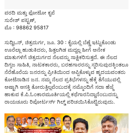
ವರದಿ ಮತ್ತು ಫೋಟೋ ಕೃಪೆ
ಸುರೇಶ್ ಪಟ್ಟಣ್,
ಮೊ : 98862 95817
ಸುದ್ದಿಒನ್, ಚಿತ್ರದುರ್ಗ, ಜೂ. 30 :
ಕೈಯಲ್ಲಿ ಬೆಣ್ಣೆ ಇಟ್ಟುಕೊಂಡು
ಊರೆಲ್ಲಾ ಹುಡುಕಿದರು, ಹಿತ್ತಲಗಿಡ ಮದ್ದಲ್ಲ ಹೀಗೆ ಅನೇಕ
ಮಾತುಗಳಿಗೆ ಚಿತ್ರದುರ್ಗದ ನೆಲವನ್ನು ಸಾಕ್ಷಿಕರಿಸುತ್ತದೆ. ಈ ನೆಲದ
ದಿಗ್ಗಜ ಸಾಹಿತಿ, ನಾಟಕಕಾರರು, ಬರಹಗಾರರನ್ನು ಸ್ಮರಿಸುವುದಕ್ಕಿಂತಲೂ
ನೆರೆಹೊರೆಯ ಜನರನ್ನು ಪ್ರೀತಿಯಿಂದ ಅಪ್ಪಿಕೊಳ್ಳುವ ಹೃದಯವಂತರು
ಕೋಟೆನಾಡಿನ ಜನ. ನಮ್ಮ ನೆಲದ ಪ್ರತಿಭೆಗಳನ್ನು ಹೆಕ್ಕೆ ತೆಗೆಯುವಲ್ಲಿ
ಅಷ್ಟಾಗಿ ಆಸಕ್ತಿ ತೋರುತ್ತಿಲ್ಲವೆಂಬುದಕ್ಕೆ ನಮ್ಮೊಂದಿಗೆ ಸದಾ ಹೆಜ್ಜೆ
ಹಾಕುವ ಕೆ.ಪಿ.ಓಂಕಾರಮೂರ್ತಿಯಲ್ಲಿ ಕಥೆಗಾರನಿದ್ದಾನೆಂಬುದನ್ನು
ರಾಯಚೂರು ರಿಪೋರ್ಟರ್ಸ್ ಗಿಲ್ಡ್ ಪರಿಚಯಿಸಿಕೊಟ್ಟಿರುವುದು.