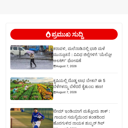
ಪ್ರಮುಖ ಸುದ್ದಿ
ಕರಾವಳಿ, ಮಲೆನಾಡಿನಲ್ಲಿ ಭಾರಿ ಮಳೆ
ಮುನ್ಸೂಚನೆ : ವಿವಿಧ ಜಿಲ್ಲೆಗಳಿಗೆ ‘ಯೆಲ್ಲೋ
ಅಲರ್ಟ್’ ಘೋಷಣೆ
August 7, 2026
ಕೃಷಿಯಲ್ಲಿ ದೊಡ್ಡ ಲಾಭ ಬೇಕಾ? ಈ 5
ಬೆಳೆಗಳನ್ನು ಬೆಳೆದರೆ ಕೈತುಂಬ ಹಣ!
August 7, 2026
ಟೀಮ್ ಇಂಡಿಯಾಗೆ ಮತ್ತೊಂದು ಶಾಕ್ :
ಗಾಯದ ಸಮಸ್ಯೆಯಿಂದ ತಂಡದಿಂದ
ಹೊರಗುಳಿದ ನಾಯಕ ಶುಬ್ಮನ್ ಗಿಲ್