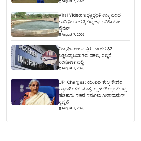
August 7, 2026
Viral Video: ಇದ್ದಕ್ಕಿದ್ದಂತೆ ಉಕ್ಕಿ ಹರಿದ
ಬಾವಿ ನೀರು ಬೆಚ್ಚಿ ಬಿದ್ದ ಜನ : ವಿಡಿಯೋ
ವೈರಲ್
August 7, 2026
ವಿದ್ಯಾರ್ಥಿಗಳೇ ಎಚ್ಚರ : ದೇಶದ 32
ವಿಶ್ವವಿದ್ಯಾಲಯಗಳು ನಕಲಿ, ಇಲ್ಲಿದೆ
ಸಂಪೂರ್ಣ ಪಟ್ಟಿ
August 7, 2026
UPI Charges: ಯುಪಿಐ ಶುಲ್ಕ ಕೇವಲ
ವ್ಯಾಪಾರಿಗಳಿಗೆ ಮಾತ್ರ, ಗ್ರಾಹಕರಿಗಲ್ಲ: ಕೇಂದ್ರ
ಹಣಕಾಸು ಸಚಿವೆ ನಿರ್ಮಲಾ ಸೀತಾರಾಮನ್
ಸ್ಪಷ್ಟನೆ
August 7, 2026