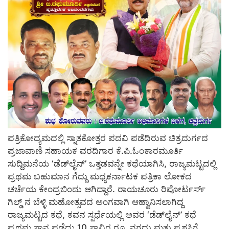
ಪತ್ರಿಕೋದ್ಯಮದಲ್ಲಿ ಸ್ನಾತಕೋತ್ತರ ಪದವಿ ಪಡೆದಿರುವ ಚಿತ್ರದುರ್ಗದ
ಪ್ರಜಾವಾಣಿ ಸಹಾಯಕ ವರದಿಗಾರ ಕೆ.ಪಿ.ಓಂಕಾರಮೂರ್ತಿ
ಸುದ್ದಿಮನೆಯ ‘ಡೆಡ್‍ಲೈನ್’ ಒತ್ತಡವನ್ನೇ ಕಥೆಯಾಗಿಸಿ, ರಾಜ್ಯಮಟ್ಟದಲ್ಲಿ
ಪ್ರಥಮ ಬಹುಮಾನ ಗೆದ್ದು ಮಧ್ಯಕರ್ನಾಟಕ ಪತ್ರಿಕಾ ಲೋಕದ
ಚರ್ಚೆಯ ಕೇಂದ್ರಬಿಂದು ಆಗಿದ್ದಾರೆ. ರಾಯಚೂರು
ರಿಪೋರ್ಟರ್ಸ್
ಗಿಲ್ಡ್ ನ ಬೆಳ್ಳಿ ಮಹೋತ್ಸವದ ಅಂಗವಾಗಿ ಆಹ್ವಾನಿಸಲಾಗಿದ್ದ
ರಾಜ್ಯಮಟ್ಟದ ಕಥೆ, ಕವನ ಸ್ಪರ್ಧೆಯಲ್ಲಿ ಅವರ ‘ಡೆಡ್‍ಲೈನ್’ ಕಥೆ
ಪ್ರಥಮ ಸ್ಥಾನ ಪಡೆದು 10 ಸಾವಿರ ರೂ. ನಗದು ಮತ್ತು ಪ್ರಶಸ್ತಿಗೆ