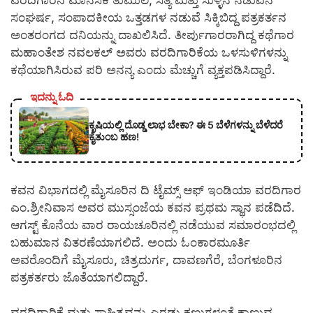
ವರದಿಗಾರನ ಮಾನಸಿಕ ತುಮುಲ, ಸತ್ಯ ಮತ್ತು ಸುಳ್ಳಿನ ನಡುವಿನ
ಸಂಘರ್ಷ, ಸಂಪಾದಕೀಯ ಒತ್ತಡಗಳ ನಡುವೆ ಸಿಕ್ಕಿಬಿದ್ದ ಪತ್ರಕರ್ತನ
ಅಂತರಂಗದ ದನಿಯನ್ನು ದಾಖಲಿಸಿದೆ. ತೀರ್ಪುಗಾರರಾಗಿದ್ದ ಕಥೆಗಾರ
ಮಹಾಂತೇಶ ನವಲಕಲ್ ಅವರು ವರದಿಗಾರಿಕೆಯ ಒಳಸುಳಿಗಳನ್ನು
ಕಥೆಯಾಗಿಸಿರುವ ಪರಿ ಅನನ್ಯ ಎಂದು ಮೆಚ್ಚುಗೆ ವ್ಯಕ್ತಪಡಿಸಿದ್ದಾರೆ.
ಇದನ್ನು ಓದಿ
ಕೃಷಿಯಲ್ಲಿ ದೊಡ್ಡ ಲಾಭ ಬೇಕಾ? ಈ 5 ಬೆಳೆಗಳನ್ನು ಬೆಳೆದರೆ
ಕೈತುಂಬ ಹಣ!
ಕವನ ವಿಭಾಗದಲ್ಲಿ ಮೈಸೂರಿನ ದಿ ಟೈಮ್ಸ್ ಆಫ್ ಇಂಡಿಯಾ ವರದಿಗಾರ
ಎಂ.ಶ್ರೀನಿವಾಸ ಅವರ ಮುಸ್ಸಂಜೆಯ ಕವನ ಪ್ರಥಮ ಸ್ಥಾನ ಪಡೆದಿದೆ.
ಆಗಸ್ಟ್ ಕೊನೆಯ ವಾರ ರಾಯಚೂರಿನಲ್ಲಿ ನಡೆಯುವ ಸಮಾರಂಭದಲ್ಲಿ
ಬಹುಮಾನ ವಿತರಣೆಯಾಗಲಿದೆ. ಅಂದು ಓಂಕಾರಮೂರ್ತಿ
ಅವರೊಂದಿಗೆ ಮೈಸೂರು, ಚಿತ್ರದುರ್ಗ, ದಾವಣಗೆರೆ, ಬೆಂಗಳೂರಿನ
ಪತ್ರಕರ್ತರು ಜೊತೆಯಾಗಲಿದ್ದಾರೆ.
ವರದಿಗಾರಿಕೆ ಮತ್ತು ಸಾಹಿತ್ಯವನ್ನು ಎರಡು ಕಣ್ಣುಗಳಂತೆ ಕಾಣುವ