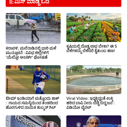
ಮಿಸ್ ಮಾಡ್ದೆ ಓದಿ
ಕೃಷಿಯಲ್ಲಿ ದೊಡ್ಡ ಲಾಭ ಬೇಕಾ? ಈ 5
ಕರಾವಳಿ, ಮಲೆನಾಡಿನಲ್ಲಿ ಭಾರಿ ಮಳೆ
ಬೆಳೆಗಳನ್ನು ಬೆಳೆದರೆ ಕೈತುಂಬ ಹಣ!
ಮುನ್ಸೂಚನೆ : ವಿವಿಧ ಜಿಲ್ಲೆಗಳಿಗೆ
‘ಯೆಲ್ಲೋ ಅಲರ್ಟ್’ ಘೋಷಣೆ
ಟೀಮ್ ಇಂಡಿಯಾಗೆ ಮತ್ತೊಂದು ಶಾಕ್
Viral Video: ಇದ್ದಕ್ಕಿದ್ದಂತೆ ಉಕ್ಕಿ
: ಗಾಯದ ಸಮಸ್ಯೆಯಿಂದ ತಂಡದಿಂದ
ಹರಿದ ಬಾವಿ ನೀರು ಬೆಚ್ಚಿ ಬಿದ್ದ ಜನ :
ಹೊರಗುಳಿದ ನಾಯಕ ಶುಬ್ಮನ್ ಗಿಲ್
ವಿಡಿಯೋ ವೈರಲ್