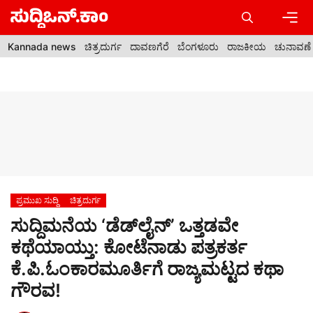
Skip
to
content
Men
Kannada news
ಚಿತ್ರದುರ್ಗ
ದಾವಣಗೆರೆ
ಬೆಂಗಳೂರು
ರಾಜಕೀಯ
ಚುನಾವಣೆ
ಪ್ರಮುಖ ಸುದ್ದಿ
ಚಿತ್ರದುರ್ಗ
ಸುದ್ದಿಮನೆಯ ‘ಡೆಡ್‌ಲೈನ್’ ಒತ್ತಡವೇ
ಕಥೆಯಾಯ್ತು: ಕೋಟೆನಾಡು ಪತ್ರಕರ್ತ
ಕೆ.ಪಿ.ಓಂಕಾರಮೂರ್ತಿಗೆ ರಾಜ್ಯಮಟ್ಟದ ಕಥಾ
ಗೌರವ!