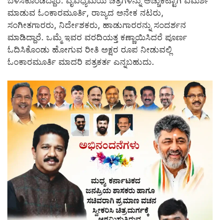
ಬೆಳೆಸಿಕೊಂಡಿದ್ದಾರೆ. ವೈವಿಧ್ಯಮಯ ಚಿತ್ರಗಳನ್ನು ಅಚ್ಚುಕಟ್ಟಾಗಿ ವಿಮರ್ಶೆ
ಮಾಡುವ ಓಂಕಾರಮೂರ್ತಿ, ರಾಜ್ಯದ ಅನೇಕ ನಟರು,
ಸಂಗೀತಗಾರರು, ನಿರ್ದೇಶಕರು, ಹಾಡುಗಾರರನ್ನು ಸಂದರ್ಶನ
ಮಾಡಿದ್ದಾರೆ. ಒಮ್ಮೆ ಇವರ ವರದಿಯತ್ತ ಕಣ್ಣಾಯಿಸಿದರೆ ಪೂರ್ಣ
ಓದಿಸಿಕೊಂಡು ಹೋಗುವ ರೀತಿ ಅಕ್ಷರ ರೂಪ ನೀಡುವಲ್ಲಿ
ಓಂಕಾರಮೂರ್ತಿ ಮಾದರಿ ಪತ್ರಕರ್ತ ಎನ್ನಬಹುದು.