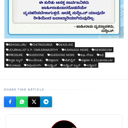
BENGALURU
CHITRADURGA
DEADLINE
JOURNALIST K.P. OMKARAMURTHY
KANNADA NEWS
NEWSROOM
PRESSURE
SUDDIONE
SUDDIONE NEWS
ಕಥಾ ಗೌರವ
ಕಥೆ
ಕನ್ನಡ ನ್ಯೂಸ್
ಕೋಟೆನಾಡು
ಚಿತ್ರದುರ್ಗ
ಡೆಡ್‌ಲೈನ್
ಪತ್ರಕರ್ತ ಕೆ.ಪಿ.ಓಂಕಾರಮೂರ್ತಿ
ಬೆಂಗಳೂರು
ರಿಪೋರ್ಟರ್ಸ್
ಸುದ್ದಿಒನ್
ಸುದ್ದಿಒನ್ ನ್ಯೂಸ್
ಸುದ್ದಿಮನೆ
SHARE THIS ARTICLE