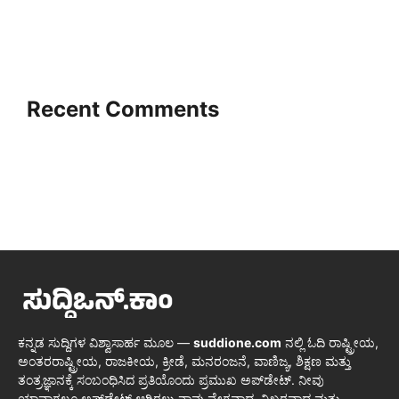
Recent Comments
ಕನ್ನಡ ಸುದ್ದಿಗಳ ವಿಶ್ವಾಸಾರ್ಹ ಮೂಲ —
suddione.com
ನಲ್ಲಿ ಓದಿ ರಾಷ್ಟ್ರೀಯ,
ಅಂತರರಾಷ್ಟ್ರೀಯ, ರಾಜಕೀಯ, ಕ್ರೀಡೆ, ಮನರಂಜನೆ, ವಾಣಿಜ್ಯ, ಶಿಕ್ಷಣ ಮತ್ತು
ತಂತ್ರಜ್ಞಾನಕ್ಕೆ ಸಂಬಂಧಿಸಿದ ಪ್ರತಿಯೊಂದು ಪ್ರಮುಖ ಅಪ್‌ಡೇಟ್. ನೀವು
ಯಾವಾಗಲೂ ಅಪ್‌ಡೇಟ್ ಆಗಿರಲು ನಾವು ವೇಗವಾದ, ನಿಖರವಾದ ಮತ್ತು