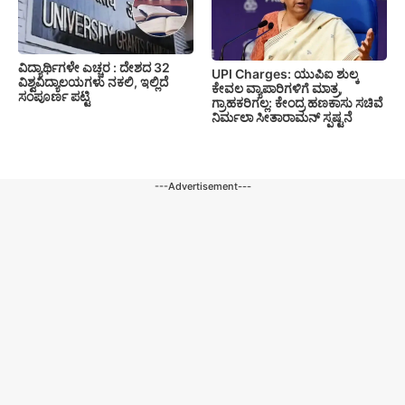
ವಿದ್ಯಾರ್ಥಿಗಳೇ ಎಚ್ಚರ : ದೇಶದ 32
UPI Charges: ಯುಪಿಐ ಶುಲ್ಕ
ವಿಶ್ವವಿದ್ಯಾಲಯಗಳು ನಕಲಿ, ಇಲ್ಲಿದೆ
ಕೇವಲ ವ್ಯಾಪಾರಿಗಳಿಗೆ ಮಾತ್ರ,
ಸಂಪೂರ್ಣ ಪಟ್ಟಿ
ಗ್ರಾಹಕರಿಗಲ್ಲ: ಕೇಂದ್ರ ಹಣಕಾಸು ಸಚಿವೆ
ನಿರ್ಮಲಾ ಸೀತಾರಾಮನ್ ಸ್ಪಷ್ಟನೆ
---Advertisement---