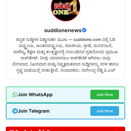
suddionenews
ಕನ್ನಡ ಸುದ್ದಿಗಳ ವಿಶ್ವಾಸಾರ್ಹ ಮೂಲ — suddione.com ನಲ್ಲಿ ಓದಿ
ರಾಷ್ಟ್ರೀಯ, ಅಂತರರಾಷ್ಟ್ರೀಯ, ರಾಜಕೀಯ, ಕ್ರೀಡೆ, ಮನರಂಜನೆ,
ವಾಣಿಜ್ಯ, ಶಿಕ್ಷಣ ಮತ್ತು ತಂತ್ರಜ್ಞಾನಕ್ಕೆ ಸಂಬಂಧಿಸಿದ ಪ್ರತಿಯೊಂದು ಪ್ರಮುಖ
ಅಪ್‌ಡೇಟ್. ನೀವು ಯಾವಾಗಲೂ ಅಪ್‌ಡೇಟ್ ಆಗಿರಲು ನಾವು
ವೇಗವಾದ, ನಿಖರವಾದ ಮತ್ತು ನಿಷ್ಪಕ್ಷಪಾತವಾದ ಸುದ್ದಿಗಳನ್ನು ಸರಳ ಹಾಗೂ
ಸ್ಪಷ್ಟ ಭಾಷೆಯಲ್ಲಿ ನೀಡುತ್ತೇವೆ. ಸಂಪಾದಕರು: ನಾಗೇಂದ್ರ ರೆಡ್ಡಿ ಪಿ.ಎಲ್
Join WhatsApp
Join Now
Join Telegram
Join Now