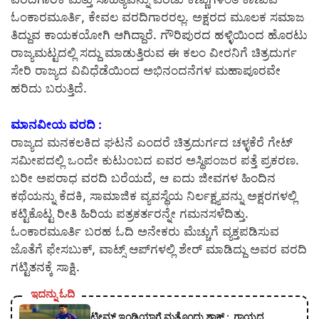
ಓಂಕಾರಮೂರ್ತಿ, ಕೇವಲ ವರದಿಗಾರರಲ್ಲ. ಅಕ್ಷರದ ಮೂಲಕ ಸಮಾಜ
ತಿದ್ದುವ ಕಾಯಕಯೋಗಿ ಆಗಿದ್ದಾರೆ. ಗೌರಿಪುರದ ಹಳ್ಳಿಯಿಂದ ಹೊರಟು
ರಾಜ್ಯಮಟ್ಟದಲ್ಲಿ ಸದ್ದು ಮಾಡುತ್ತಿರುವ ಈ ಕಲಂ ವೀರನಿಗೆ ಚಿತ್ರದುರ್ಗ
ಸೇರಿ ರಾಜ್ಯದ ವಿವಿಧೆಡೆಯಿಂದ ಅಭಿನಂದನೆಗಳ ಮಹಾಪೂರವೇ
ಹರಿದು ಬರುತ್ತಿದೆ.
ಮಾನವೀಯ ವರದಿ :
ರಾಜ್ಯದ ಮನಕಲಕಿದ ಘಟನೆ ಎಂದರೆ ಚಿತ್ರದುರ್ಗದ ಚಳ್ಳಕೆರೆ ಗೇಟ್
ಸಮೀಪದಲ್ಲಿ ಒಂದೇ ಕುಟುಂಬದ ಐವರ ಅಸ್ಥಿಪಂಜರ ಪತ್ತೆ ಪ್ರಕರಣ.
ಬರೀ ಅಪರಾಧ ವರದಿ ಬರೆಯದೆ, ಆ ಐದು ಜೀವಗಳ ಹಿಂದಿನ
ಕಥೆಯನ್ನು ಕೆದಕಿ, ಸಾಮಾಜಿಕ ವ್ಯವಸ್ಥೆಯ ನಿರ್ಲಕ್ಷ್ಯವನ್ನು ಅಕ್ಷರಗಳಲ್ಲಿ
ಕಟ್ಟಿಕೊಟ್ಟ ರೀತಿ ಹಿರಿಯ ಪತ್ರಕರ್ತರನ್ನೇ ಗಮನಸಳೆದಿತ್ತು.
ಓಂಕಾರಮೂರ್ತಿ ಬರಹ ಓದಿ ಅನೇಕರು ಮೆಚ್ಚುಗೆ ವ್ಯಕ್ತಪಡಿಸುವ
ಜೊತೆಗೆ ಫೇಸಬುಕ್, ವಾಟ್ಸ್ ಆಪ್‍ಗಳಲ್ಲಿ ಶೇರ್ ಮಾಡಿದ್ದು ಅವರ ವರದಿ
ಗಟ್ಟಿತನಕ್ಕೆ ಸಾಕ್ಷಿ.
ಇದನ್ನು ಓದಿ
ಟೀಮ್ ಇಂಡಿಯಾಗೆ ಮತ್ತೊಂದು ಶಾಕ್ : ಗಾಯದ