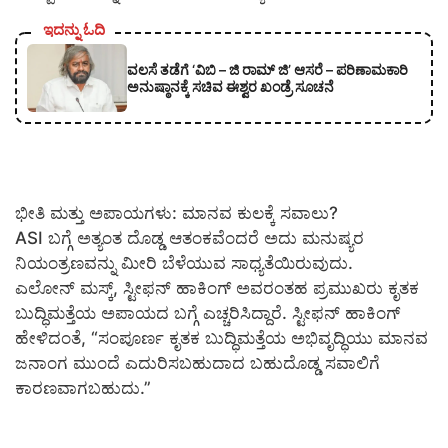
ಇದನ್ನು ಓದಿ
ವಲಸೆ ತಡೆಗೆ ‘ವಿಬಿ – ಜಿ ರಾಮ್ ಜಿ’ ಆಸರೆ – ಪರಿಣಾಮಕಾರಿ
ಅನುಷ್ಠಾನಕ್ಕೆ ಸಚಿವ ಈಶ್ವರ ಖಂಡ್ರೆ ಸೂಚನೆ
​ಭೀತಿ ಮತ್ತು ಅಪಾಯಗಳು: ಮಾನವ ಕುಲಕ್ಕೆ ಸವಾಲು?
​ASI ಬಗ್ಗೆ ಅತ್ಯಂತ ದೊಡ್ಡ ಆತಂಕವೆಂದರೆ ಅದು ಮನುಷ್ಯರ
ನಿಯಂತ್ರಣವನ್ನು ಮೀರಿ ಬೆಳೆಯುವ ಸಾಧ್ಯತೆಯಿರುವುದು.
ಎಲೋನ್ ಮಸ್ಕ್, ಸ್ಟೀಫನ್ ಹಾಕಿಂಗ್ ಅವರಂತಹ ಪ್ರಮುಖರು ಕೃತಕ
ಬುದ್ಧಿಮತ್ತೆಯ ಅಪಾಯದ ಬಗ್ಗೆ ಎಚ್ಚರಿಸಿದ್ದಾರೆ. ಸ್ಟೀಫನ್ ಹಾಕಿಂಗ್
ಹೇಳಿದಂತೆ, “ಸಂಪೂರ್ಣ ಕೃತಕ ಬುದ್ಧಿಮತ್ತೆಯ ಅಭಿವೃದ್ಧಿಯು ಮಾನವ
ಜನಾಂಗ ಮುಂದೆ ಎದುರಿಸಬಹುದಾದ ಬಹುದೊಡ್ಡ ಸವಾಲಿಗೆ
ಕಾರಣವಾಗಬಹುದು.”