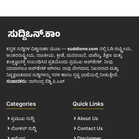
ಕನ್ನಡ ಸುದ್ದಿಗಳ ವಿಶ್ವಾಸಾರ್ಹ ಮೂಲ —
suddione.com
ನಲ್ಲಿ ಓದಿ ರಾಷ್ಟ್ರೀಯ,
ಅಂತರರಾಷ್ಟ್ರೀಯ, ರಾಜಕೀಯ, ಕ್ರೀಡೆ, ಮನರಂಜನೆ, ವಾಣಿಜ್ಯ, ಶಿಕ್ಷಣ ಮತ್ತು
ತಂತ್ರಜ್ಞಾನಕ್ಕೆ ಸಂಬಂಧಿಸಿದ ಪ್ರತಿಯೊಂದು ಪ್ರಮುಖ ಅಪ್‌ಡೇಟ್. ನೀವು
ಯಾವಾಗಲೂ ಅಪ್‌ಡೇಟ್ ಆಗಿರಲು ನಾವು ವೇಗವಾದ, ನಿಖರವಾದ ಮತ್ತು
ನಿಷ್ಪಕ್ಷಪಾತವಾದ ಸುದ್ದಿಗಳನ್ನು ಸರಳ ಹಾಗೂ ಸ್ಪಷ್ಟ ಭಾಷೆಯಲ್ಲಿ ನೀಡುತ್ತೇವೆ.
ಸಂಪಾದಕರು:
ನಾಗೇಂದ್ರ ರೆಡ್ಡಿ ಪಿ.ಎಲ್
Categories
Quick Links
ಪ್ರಮುಖ ಸುದ್ದಿ
About Us
ಲೋಕಲ್ ಸುದ್ದಿ
Contact Us
ಆರೋಗ್ಯ
Disclaimer