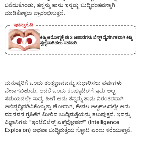
ಬರೆದುಕೊಂಡು, ತನ್ನನ್ನು ತಾನು ಇನ್ನಷ್ಟು ಬುದ್ಧಿವಂತವನ್ನಾಗಿ
ಮಾಡಿಕೊಳ್ಳಲು ಪ್ರಾರಂಭಿಸುತ್ತದೆ.
ಇದನ್ನು ಓದಿ
ಕಿಡ್ನಿ ಆರೋಗ್ಯಕ್ಕೆ ಈ 3 ಆಹಾರಗಳು ಬೆಸ್ಟ್‌! ನೈಸರ್ಗಿಕವಾಗಿ ಕಿಡ್ನಿ
ಸ್ವಚ್ಛವಾಗಿಡಲು ಸಹಕಾರಿ
​ಮನುಷ್ಯರಿಗೆ ಒಂದು ತಂತ್ರಜ್ಞಾನವನ್ನು ಸುಧಾರಿಸಲು ವರ್ಷಗಳು
ಬೇಕಾಗಬಹುದು. ಆದರೆ ಒಂದು ಕಂಪ್ಯೂಟರ್‌ಗೆ ಇದು ಅಲ್ಪ
ಸಮಯದಲ್ಲೇ ಸಾಧ್ಯ. ಹೀಗೆ ಅದು ತನ್ನನ್ನು ತಾನು ನಿರಂತರವಾಗಿ
ಅಭಿವೃದ್ಧಿಪಡಿಸಿಕೊಳ್ಳುತ್ತಾ ಹೋದಾಗ, ಕೇವಲ ಅಲ್ಪಕಾಲದಲ್ಲೇ ಅದು
ಮಾನವನ ಗ್ರಹಿಕೆಗೆ ಮೀರಿದ ಬುದ್ಧಿಮತ್ತೆಯನ್ನು ತಲುಪುತ್ತದೆ. ಇದನ್ನು
ವಿಜ್ಞಾನಿಗಳು “ಇಂಟೆಲಿಜೆನ್ಸ್ ಎಕ್ಸ್‌ಪ್ಲೋಷನ್” (Intelligence
Explosion) ಅಥವಾ ಬುದ್ಧಿಮತ್ತೆಯ ಸ್ಫೋಟ ಎಂದು ಕರೆಯುತ್ತಾರೆ.