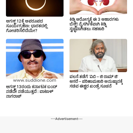
ಕಿಡ್ನಿ ಆರೋಗ್ಯಕ್ಕೆ ಈ 3 ಆಹಾರಗಳು
ಆಗಸ್ಟ್ 12ಕ್ಕೆ ಅಪರೂಪದ
ಬೆಸ್ಟ್‌! ನೈಸರ್ಗಿಕವಾಗಿ ಕಿಡ್ನಿ
ಸೂರ್ಯಗ್ರಹಣ: ಭಾರತದಲ್ಲಿ
ಸ್ವಚ್ಛವಾಗಿಡಲು ಸಹಕಾರಿ
ಗೋಚರಿಸಲಿದೆಯೇ?
ವಲಸೆ ತಡೆಗೆ ‘ವಿಬಿ – ಜಿ ರಾಮ್ ಜಿ’
ಆಸರೆ – ಪರಿಣಾಮಕಾರಿ ಅನುಷ್ಠಾನಕ್ಕೆ
ಸಚಿವ ಈಶ್ವರ ಖಂಡ್ರೆ ಸೂಚನೆ
ಆಗಸ್ಟ್ 13ರಂದು ಕರ್ನಾಟಕ ಬಂದ್
ನಡೆದೇ ನಡೆಯುತ್ತದೆ : ವಾಟಾಳ್
ನಾಗರಾಜ್
---Advertisement---