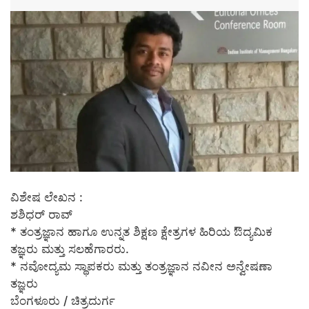
ವಿಶೇಷ ಲೇಖನ :
ಶಶಿಧರ್ ರಾವ್
* ತಂತ್ರಜ್ಞಾನ ಹಾಗೂ ಉನ್ನತ ಶಿಕ್ಷಣ ಕ್ಷೇತ್ರಗಳ ಹಿರಿಯ ಔದ್ಯಮಿಕ
ತಜ್ಞರು ಮತ್ತು ಸಲಹೆಗಾರರು.
* ನವೋದ್ಯಮ ಸ್ಥಾಪಕರು ಮತ್ತು ತಂತ್ರಜ್ಞಾನ ನವೀನ ಅನ್ವೇಷಣಾ
ತಜ್ಞರು
ಬೆಂಗಳೂರು / ಚಿತ್ರದುರ್ಗ