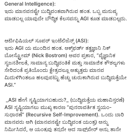
General Intelligence):
ಇದು ಮಾನವನಷ್ಟೇ ಬುದ್ಧಿವಂತವಾಗಿರುವ ಹಂತ. ಒಬ್ಬ ಮನುಷ್ಯ
ಮಾಡಬಲ್ಲ ಯಾವುದೇ ಬೌದ್ಧಿಕ ಕೆಲಸವನ್ನು AGI ಕೂಡ ಮಾಡಬಲ್ಲದು.
ಆರ್ಟಿಫಿಷಿಯಲ್ ಸೂಪರ್ ಇಂಟೆಲಿಜೆನ್ಸ್ (ASI):
ಇದು AGI ಯ ಮುಂದಿನ ಹಂತ. ಆಕ್ಸ್‌ಫರ್ಡ್ ತತ್ವಜ್ಞಾನಿ ನಿಕ್
ಬೋಸ್ಟ್ರೋಮ್ (Nick Bostrom) ಅವರ ಪ್ರಕಾರ, “ವೈಜ್ಞಾನಿಕ
ಸೃಜನಶೀಲತೆ, ಸಾಮಾನ್ಯ ಬುದ್ಧಿವಂತಿಕೆ ಮತ್ತು ಸಾಮಾಜಿಕ ಕೌಶಲ್ಯಗಳು
ಸೇರಿದಂತೆ ಪ್ರತಿಯೊಂದು ಕ್ಷೇತ್ರದಲ್ಲೂ ಅತ್ಯುತ್ತಮ ಮಾನವ
ಮಿದುಳಿಗಿಂತಲೂ ಹಲವುಪಟ್ಟು ಹೆಚ್ಚು ಚುರುಕಾಗಿರುವ ಬುದ್ಧಿಮತ್ತೆಯೇ
ASI.”
​ _ASI ಹೇಗೆ ಸೃಷ್ಟಿಯಾಗಬಹುದು?_ (ಬುದ್ಧಿಮತ್ತೆಯ ಮಹಾವಿಸ್ತರಣೆ)
​ASI ಸೃಷ್ಟಿಯಾಗಲು ಮುಖ್ಯ ಕಾರಣ “ಪುನರಾವರ್ತಿತ ಸ್ವಯಂ-
ಸುಧಾರಣೆ” (Recursive Self-Improvement). ಒಂದು ಬಾರಿ
ಮಾನವರು ಅಗಿ (ಮಾನವನಷ್ಟೇ ಬುದ್ಧಿವಂತ ಯಂತ್ರ) ಅನ್ನು
ನಿರ್ಮಿಸಿದರೆ, ಆ ಯಂತ್ರವು ತನ್ನದೇ ಆದ ಸಾಫ್ಟ್‌ವೇರ್ ಅನ್ನು ತಾನೇ