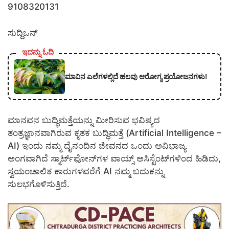
9108320131
ಸುದ್ದಿಒನ್
ಇದನ್ನು ಓದಿ
ಮಾವಿನ ಎಲೆಗಳಲ್ಲಿದೆ ಹಲವು ಆರೋಗ್ಯ ಪ್ರಯೋಜನಗಳು!
​ಮಾನವನ ಬುದ್ಧಿಮತ್ತೆಯನ್ನು ಮೀರಿಸುವ ಭವಿಷ್ಯದ
ತಂತ್ರಜ್ಞಾನವಾಗಿರುವ ಕೃತಕ ಬುದ್ಧಿಮತ್ತೆ (Artificial Intelligence –
AI) ಇಂದು ನಮ್ಮ ದೈನಂದಿನ ಜೀವನದ ಒಂದು ಅವಿಭಾಜ್ಯ
ಅಂಗವಾಗಿದೆ ಸ್ಮಾರ್ಟ್‌ಫೋನ್‌ಗಳ ವಾಯ್ಸ್ ಅಸಿಸ್ಟೆಂಟ್‌ಗಳಿಂದ ಹಿಡಿದು,
ಸ್ವಯಂಚಾಲಿತ ಕಾರುಗಳವರೆಗೆ AI ನಮ್ಮ ಬದುಕನ್ನು
ಸುಲಭಗೊಳಿಸುತ್ತಿದೆ.