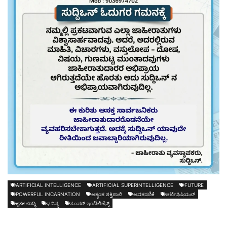
ARTIFICIAL INTELLIGENCE
ARTIFICIAL SUPERINTELLIGENCE
FUTURE
POWERFUL INCARNATION
ಅತ್ಯಂತ ಶಕ್ತಿಶಾಲಿ
ಅವತರಣಿಕೆ
ಆರ್ಟಿಫಿಷಿಯಲ್
ಕೃತಕ ಬುದ್ಧಿ
ಭವಿಷ್ಯ
ಸೂಪರ್ ಇಂಟೆಲಿಜೆನ್ಸ್