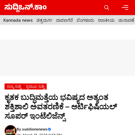
Skip
to
content
Men
Kannada news
ಚಿತ್ರದುರ್ಗ
ದಾವಣಗೆರೆ
ಬೆಂಗಳೂರು
ರಾಜಕೀಯ
ಚುನಾವಣೆ
ರಾಜ್ಯ ಸುದ್ದಿ
ಪ್ರಮುಖ ಸುದ್ದಿ
ಕೃತಕ ಬುದ್ಧಿಮತ್ತೆಯ ಭವಿಷ್ಯದ ಅತ್ಯಂತ
ಶಕ್ತಿಶಾಲಿ ಅವತರಣಿಕೆ – ಆರ್ಟಿಫಿಷಿಯಲ್
ಸೂಪರ್ ಇಂಟೆಲಿಜೆನ್ಸ್
By
suddionenews
On: March 15, 2026 9:58 PM