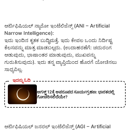
ಆರ್ಟಿಫಿಷಿಯಲ್ ನ್ಯಾರೋ ಇಂಟೆಲಿಜೆನ್ಸ್ (ANI – Artificial
Narrow Intelligence):
ಇದು ಇಂದಿನ ಕೃತಕ ಬುದ್ಧಿಮತ್ತೆ. ಇದು ಕೇವಲ ಒಂದು ನಿರ್ದಿಷ್ಟ
ಕೆಲಸವನ್ನು ಮಾತ್ರ ಮಾಡಬಲ್ಲದು. (ಉದಾಹರಣೆಗೆ: ಚದುರಂಗ
ಆಡುವುದು, ಭಾಷಾಂತರ ಮಾಡುವುದು, ಮುಖವನ್ನು
ಗುರುತಿಸುವುದು). ಇದು ತನ್ನ ವ್ಯಾಪ್ತಿಯಿಂದ ಹೊರಗೆ ಯೋಚಿಸಲು
ಸಾಧ್ಯವಿಲ್ಲ.
ಇದನ್ನು ಓದಿ
ಆಗಸ್ಟ್ 12ಕ್ಕೆ ಅಪರೂಪದ ಸೂರ್ಯಗ್ರಹಣ: ಭಾರತದಲ್ಲಿ
ಗೋಚರಿಸಲಿದೆಯೇ?
ಆರ್ಟಿಫಿಷಿಯಲ್ ಜನರಲ್ ಇಂಟೆಲಿಜೆನ್ಸ್ (AGI – Artificial