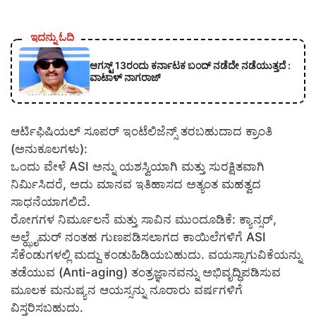
ಇದನ್ನು ಓದಿ
ಆಗಸ್ಟ್ 13ರಂದು ಕರ್ನಾಟಕ ಬಂದ್ ನಡೆದೇ ನಡೆಯುತ್ತದೆ :
ವಾಟಾಳ್ ನಾಗರಾಜ್
​ಆರ್ಟಿಫಿಷಿಯಲ್ ಸೂಪರ್ ಇಂಟೆಲಿಜೆನ್ಸ್ ತರಬಹುದಾದ ಕ್ರಾಂತಿ
(ಅನುಕೂಲಗಳು):
​ಒಂದು ವೇಳೆ ASI ಅನ್ನು ಯಶಸ್ವಿಯಾಗಿ ಮತ್ತು ಸುರಕ್ಷಿತವಾಗಿ
ನಿರ್ಮಿಸಿದರೆ, ಅದು ಮಾನವ ಇತಿಹಾಸದ ಅತ್ಯಂತ ಮಹತ್ವದ
ಸಾಧನೆಯಾಗಲಿದೆ.
​ರೋಗಗಳ ನಿರ್ಮೂಲನೆ ಮತ್ತು ಸಾವಿನ ಮುಂದೂಡಿಕೆ: ಕ್ಯಾನ್ಸರ್,
ಅಲ್ಝೈಮರ್ ನಂತಹ ಗುಣಪಡಿಸಲಾಗದ ಕಾಯಿಲೆಗಳಿಗೆ ASI
ಸೆಕೆಂಡುಗಳಲ್ಲಿ ಮದ್ದು ಕಂಡುಹಿಡಿಯಬಹುದು. ವಯಸ್ಸಾಗುವಿಕೆಯನ್ನು
ತಡೆಯುವ (Anti-aging) ತಂತ್ರಜ್ಞಾನವನ್ನು ಅಭಿವೃದ್ಧಿಪಡಿಸುವ
ಮೂಲಕ ಮನುಷ್ಯನ ಆಯಸ್ಸನ್ನು ನೂರಾರು ವರ್ಷಗಳಿಗೆ
ವಿಸ್ತರಿಸಬಹುದು.