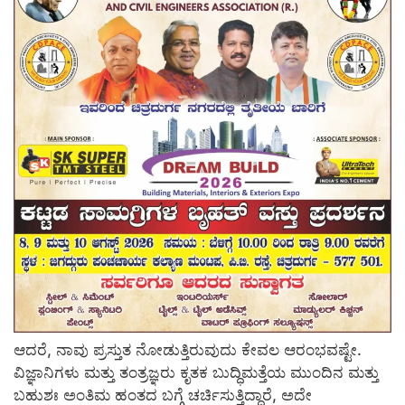
ಆದರೆ, ನಾವು ಪ್ರಸ್ತುತ ನೋಡುತ್ತಿರುವುದು ಕೇವಲ ಆರಂಭವಷ್ಟೇ.
ವಿಜ್ಞಾನಿಗಳು ಮತ್ತು ತಂತ್ರಜ್ಞರು ಕೃತಕ ಬುದ್ಧಿಮತ್ತೆಯ ಮುಂದಿನ ಮತ್ತು
ಬಹುಶಃ ಅಂತಿಮ ಹಂತದ ಬಗ್ಗೆ ಚರ್ಚಿಸುತ್ತಿದ್ದಾರೆ, ಅದೇ