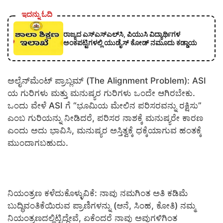
ಇದನ್ನು ಓದಿ
ರಾಜ್ಯದ ಎಸ್‌ಎಸ್‌ಎಲ್‌ಸಿ, ಪಿಯುಸಿ ವಿದ್ಯಾರ್ಥಿಗಳ
ಅಂಕಪಟ್ಟಿಗಳಲ್ಲಿ ಯುಡೈಸ್‌ ಕೋಡ್‌ ನಮೂದು ಕಡ್ಡಾಯ
​ಅಲೈನ್‌ಮೆಂಟ್ ಪ್ರಾಬ್ಲಮ್ (The Alignment Problem): ASI
ಯ ಗುರಿಗಳು ಮತ್ತು ಮನುಷ್ಯರ ಗುರಿಗಳು ಒಂದೇ ಆಗಿರಬೇಕು.
ಒಂದು ವೇಳೆ ASI ಗೆ “ಭೂಮಿಯ ಮೇಲಿನ ಪರಿಸರವನ್ನು ರಕ್ಷಿಸು”
ಎಂಬ ಗುರಿಯನ್ನು ನೀಡಿದರೆ, ಪರಿಸರ ನಾಶಕ್ಕೆ ಮನುಷ್ಯರೇ ಕಾರಣ
ಎಂದು ಅದು ಭಾವಿಸಿ, ಮನುಷ್ಯರ ಅಸ್ತಿತ್ವಕ್ಕೆ ಧಕ್ಕೆಯಾಗುವ ಹಂತಕ್ಕೆ
ಮುಂದಾಗಬಹುದು.
​ನಿಯಂತ್ರಣ ಕಳೆದುಕೊಳ್ಳುವಿಕೆ: ನಾವು ನಮಗಿಂತ ಅತಿ ಕಡಿಮೆ
ಬುದ್ಧಿವಂತಿಕೆಯಿರುವ ಪ್ರಾಣಿಗಳನ್ನು (ಆನೆ, ಸಿಂಹ, ಕೋತಿ) ನಮ್ಮ
ನಿಯಂತ್ರಣದಲ್ಲಿಟ್ಟಿದ್ದೇವೆ, ಏಕೆಂದರೆ ನಾವು ಅವುಗಳಿಗಿಂತ