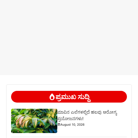
ಪ್ರಮುಖ ಸುದ್ದಿ
ಮಾವಿನ ಎಲೆಗಳಲ್ಲಿದೆ ಹಲವು ಆರೋಗ್ಯ
ಪ್ರಯೋಜನಗಳು!
August 10, 2026