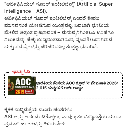
“ಆರ್ಟಿಫಿಷಿಯಲ್ ಸೂಪರ್ ಇಂಟೆಲಿಜೆನ್ಸ್” (Artificial Super
Intelligence – ASI).
​ಆರ್ಟಿಫಿಷಿಯಲ್ ಸೂಪರ್ ಇಂಟೆಲಿಜೆನ್ಸ್ ಎಂದರೆ ಕೇವಲ
ಮಾನವನಂತೆ ಯೋಚಿಸುವ ಯಂತ್ರವಲ್ಲ, ಬದಲಾಗಿ ಭೂಮಿಯ
ಮೇಲಿನ ಅತ್ಯಂತ ಪ್ರತಿಭಾವಂತ – ಮನುಷ್ಯನಿಗಿಂತಲೂ ಊಹೆಗೂ
ನಿಲುಕದಷ್ಟು ಹೆಚ್ಚು ಬುದ್ಧಿವಂತವಾಗಿರುವ, ಸೃಜನಶೀಲವಾಗಿರುವ
ಮತ್ತು ಸಮಸ್ಯೆಗಳನ್ನು ಪರಿಹರಿಸಬಲ್ಲ ತಂತ್ರಜ್ಞಾನವಾಗಿದೆ.
ಇದನ್ನು ಓದಿ
ಭಾರತೀಯ ಸೇನೆಯ AOC ಗ್ರೂಪ್ ‘ಸಿ’ ನೇಮಕಾತಿ 2026:
2,615 ಹುದ್ದೆಗಳಿಗೆ ಅರ್ಜಿ ಆಹ್ವಾನ
ಕೃತಕ ಬುದ್ಧಿಮತ್ತೆಯ ಮೂರು ಹಂತಗಳು:
ASI ಅನ್ನು ಅರ್ಥಮಾಡಿಕೊಳ್ಳಲು, ನಾವು ಕೃತಕ ಬುದ್ಧಿಮತ್ತೆಯ ಮೂರು
ಪ್ರಮುಖ ಹಂತಗಳನ್ನು ತಿಳಿಯಬೇಕು: