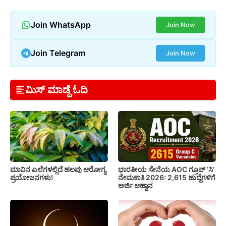
Join WhatsApp
Join Now
Join Telegram
Join Now
ಮಿಸ್ ಮಾಡ್ದೆ ಓದಿ
ಮಾವಿನ ಎಲೆಗಳಲ್ಲಿದೆ ಹಲವು ಆರೋಗ್ಯ
ಭಾರತೀಯ ಸೇನೆಯ AOC ಗ್ರೂಪ್ ‘ಸಿ’
ಪ್ರಯೋಜನಗಳು!
ನೇಮಕಾತಿ 2026: 2,615 ಹುದ್ದೆಗಳಿಗೆ
ಅರ್ಜಿ ಆಹ್ವಾನ