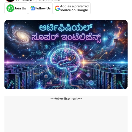
Add as a preferred
Join Us
Follow Us
source on Google
---Advertisement---