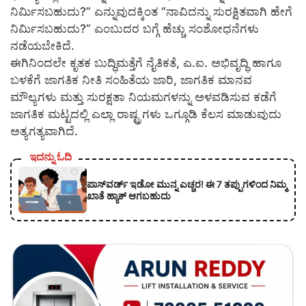
ನಿರ್ಮಿಸಬಹುದು?” ಎನ್ನುವುದಕ್ಕಿಂತ “ನಾವಿದನ್ನು ಸುರಕ್ಷಿತವಾಗಿ ಹೇಗೆ
ನಿರ್ಮಿಸಬಹುದು?” ಎಂಬುದರ ಬಗ್ಗೆ ಹೆಚ್ಚು ಸಂಶೋಧನೆಗಳು
ನಡೆಯಬೇಕಿದೆ.
ಈಗಿನಿಂದಲೇ ಕೃತಕ ಬುದ್ಧಿಮತ್ತೆಗೆ ನೈತಿಕತೆ, ಎ.ಐ. ಅಭಿವೃದ್ಧಿ ಹಾಗೂ
ಬಳಕೆಗೆ ಜಾಗತಿಕ ನೀತಿ ಸಂಹಿತೆಯ ಜಾರಿ, ಜಾಗತಿಕ ಮಾನವ
ಮೌಲ್ಯಗಳು ಮತ್ತು ಸುರಕ್ಷತಾ ನಿಯಮಗಳನ್ನು ಅಳವಡಿಸುವ ಕಡೆಗೆ
ಜಾಗತಿಕ ಮಟ್ಟದಲ್ಲಿ ಎಲ್ಲಾ ರಾಷ್ಟ್ರಗಳು ಒಗ್ಗೂಡಿ ಕೆಲಸ ಮಾಡುವುದು
ಅತ್ಯಗತ್ಯವಾಗಿದೆ.
ಇದನ್ನು ಓದಿ
ಪಾಸ್‌ವರ್ಡ್ ಇಡೋ ಮುನ್ನ ಎಚ್ಚರ! ಈ 7 ತಪ್ಪುಗಳಿಂದ ನಿಮ್ಮ
ಖಾತೆ ಹ್ಯಾಕ್ ಆಗಬಹುದು