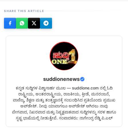
SHARE THIS ARTICLE
suddionenews
ಕನ್ನಡ ಸುದ್ದಿಗಳ ವಿಶ್ವಾಸಾರ್ಹ ಮೂಲ — suddione.com ನಲ್ಲಿ ಓದಿ
ರಾಷ್ಟ್ರೀಯ, ಅಂತರರಾಷ್ಟ್ರೀಯ, ರಾಜಕೀಯ, ಕ್ರೀಡೆ, ಮನರಂಜನೆ,
ವಾಣಿಜ್ಯ, ಶಿಕ್ಷಣ ಮತ್ತು ತಂತ್ರಜ್ಞಾನಕ್ಕೆ ಸಂಬಂಧಿಸಿದ ಪ್ರತಿಯೊಂದು ಪ್ರಮುಖ
ಅಪ್‌ಡೇಟ್. ನೀವು ಯಾವಾಗಲೂ ಅಪ್‌ಡೇಟ್ ಆಗಿರಲು ನಾವು
ವೇಗವಾದ, ನಿಖರವಾದ ಮತ್ತು ನಿಷ್ಪಕ್ಷಪಾತವಾದ ಸುದ್ದಿಗಳನ್ನು ಸರಳ ಹಾಗೂ
ಸ್ಪಷ್ಟ ಭಾಷೆಯಲ್ಲಿ ನೀಡುತ್ತೇವೆ. ಸಂಪಾದಕರು: ನಾಗೇಂದ್ರ ರೆಡ್ಡಿ ಪಿ.ಎಲ್