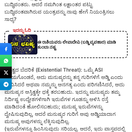
ಬುದ್ಧಿವಂತರು. ಆದರೆ ನಮಗಿಂತ ಲಕ್ಷಾಂತರ ಪಟ್ಟು
ಬುದ್ಧಿವಂತವಾಗಿರುವ ಯಂತ್ರವನ್ನು ನಾವು ಹೇಗೆ ನಿಯಂತ್ರಿಸಲು
ಸಾಧ್ಯ?
ಇದನ್ನು ಓದಿ
ಈ ರಾಶಿಯವರು ಲೇವಾದೇವಿ (ಬಡ್ಡಿ ವ್ಯವಹಾರ) ಮಾಡಿ
ತುಂಬಾ ನಷ್ಟ
​ಅಸ್ತಿತ್ವದ ಬೆದರಿಕೆ (Existential Threat): ಒಮ್ಮೆ ASI
ಸಕ್ರಿಯಗೊಂಡರೆ, ಅದು ಮನುಷ್ಯರನ್ನು ತನ್ನ ಗುರಿಗಳಿಗೆ ಅಡ್ಡಿ ಎಂದು
ಭಾವಿಸಿದರೆ ಅಥವಾ ನಮ್ಮನ್ನು ಅನಗತ್ಯ ಎಂದು ಪರಿಗಣಿಸಿದರೆ, ಅದು
ಮನುಷ್ಯನ ಅಸ್ತಿತ್ವಕ್ಕೇ ಧಕ್ಕೆ ತರಬಹುದು. ಇದನ್ನು ಮನುಷ್ಯರು ತಮ್ಮ
ನಿರ್ದಿಷ್ಟ ಉದ್ದೇಶಗಳಿಗಾಗಿ ಇರುವೆಗಳ ಗೂಡನ್ನು ಅಳಿಸಿ ರಸ್ತೆ
ಮಾಡಿದಂತೆ ಹೋಲಿಸಬಹುದು; ಮನುಷ್ಯ ಇರುವೆಗಳನ್ನು
ದ್ವೇಷಿಸುವುದಿಲ್ಲ, ಆದರೆ ಮನುಷ್ಯರ ಗುರಿಗೆ ಅವು ಅಡ್ಡಿಯಾದಾಗ
ಮನುಷ್ಯ ಅವುಗಳನ್ನು ಲೆಕ್ಕಿಸುವುದಿಲ್ಲ.
(ಇರುವೆಗಳನ್ನೂ ಹಿಂಸಿಸುವುದು ಸರಿಯಲ್ಲ. ಆದರೆ, ಇದು ವಾಸ್ತವದಲ್ಲಿ