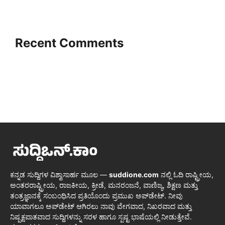
Recent Comments
ಕನ್ನಡ ಸುದ್ದಿಗಳ ವಿಶ್ವಾಸಾರ್ಹ ಮೂಲ —
suddione.com
ನಲ್ಲಿ ಓದಿ ರಾಷ್ಟ್ರೀಯ,
ಅಂತರರಾಷ್ಟ್ರೀಯ, ರಾಜಕೀಯ, ಕ್ರೀಡೆ, ಮನರಂಜನೆ, ವಾಣಿಜ್ಯ, ಶಿಕ್ಷಣ ಮತ್ತು
ತಂತ್ರಜ್ಞಾನಕ್ಕೆ ಸಂಬಂಧಿಸಿದ ಪ್ರತಿಯೊಂದು ಪ್ರಮುಖ ಅಪ್‌ಡೇಟ್. ನೀವು
ಯಾವಾಗಲೂ ಅಪ್‌ಡೇಟ್ ಆಗಿರಲು ನಾವು ವೇಗವಾದ, ನಿಖರವಾದ ಮತ್ತು
ನಿಷ್ಪಕ್ಷಪಾತವಾದ ಸುದ್ದಿಗಳನ್ನು ಸರಳ ಹಾಗೂ ಸ್ಪಷ್ಟ ಭಾಷೆಯಲ್ಲಿ ನೀಡುತ್ತೇವೆ.