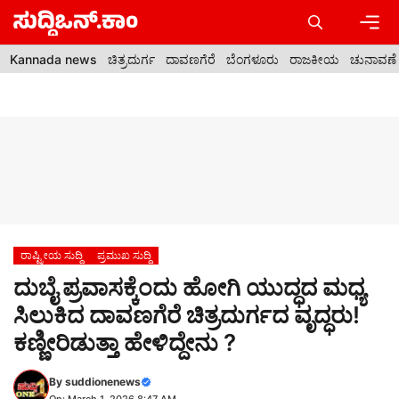
Skip
to
content
Men
Kannada news
ಚಿತ್ರದುರ್ಗ
ದಾವಣಗೆರೆ
ಬೆಂಗಳೂರು
ರಾಜಕೀಯ
ಚುನಾವಣೆ
ರಾಷ್ಟ್ರೀಯ ಸುದ್ದಿ
ಪ್ರಮುಖ ಸುದ್ದಿ
ದುಬೈ ಪ್ರವಾಸಕ್ಕೆಂದು ಹೋಗಿ ಯುದ್ಧದ ಮಧ್ಯ
ಸಿಲುಕಿದ ದಾವಣಗೆರೆ ಚಿತ್ರದುರ್ಗದ ವೃದ್ಧರು!
ಕಣ್ಣೀರಿಡುತ್ತಾ ಹೇಳಿದ್ದೇನು ?
By
suddionenews
On: March 1, 2026 8:47 AM