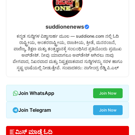
suddionenews
ಕನ್ನಡ ಸುದ್ದಿಗಳ ವಿಶ್ವಾಸಾರ್ಹ ಮೂಲ — suddione.com ನಲ್ಲಿ ಓದಿ
ರಾಷ್ಟ್ರೀಯ, ಅಂತರರಾಷ್ಟ್ರೀಯ, ರಾಜಕೀಯ, ಕ್ರೀಡೆ, ಮನರಂಜನೆ,
ವಾಣಿಜ್ಯ, ಶಿಕ್ಷಣ ಮತ್ತು ತಂತ್ರಜ್ಞಾನಕ್ಕೆ ಸಂಬಂಧಿಸಿದ ಪ್ರತಿಯೊಂದು ಪ್ರಮುಖ
ಅಪ್‌ಡೇಟ್. ನೀವು ಯಾವಾಗಲೂ ಅಪ್‌ಡೇಟ್ ಆಗಿರಲು ನಾವು
ವೇಗವಾದ, ನಿಖರವಾದ ಮತ್ತು ನಿಷ್ಪಕ್ಷಪಾತವಾದ ಸುದ್ದಿಗಳನ್ನು ಸರಳ ಹಾಗೂ
ಸ್ಪಷ್ಟ ಭಾಷೆಯಲ್ಲಿ ನೀಡುತ್ತೇವೆ. ಸಂಪಾದಕರು: ನಾಗೇಂದ್ರ ರೆಡ್ಡಿ ಪಿ.ಎಲ್
Join WhatsApp
Join Now
Join Telegram
Join Now
ಮಿಸ್ ಮಾಡ್ದೆ ಓದಿ