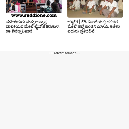
ಚಳ್ಳಕೆರೆ | ಕೆಡಿ ಕೋಟೆಯಲ್ಲಿ ದಲಿತರ
ಮಹಿಳೆಯರು ಮತ್ತು ಅಪ್ರಾಪ್ತ
ಮೇಲೆ ಹಲ್ಲೆ ಖಂಡಿಸಿ ಎಸ್.ಪಿ. ಕಚೇರಿ
ಬಾಲಕಿಯರ ಮೇಲೆ ಲೈಂಗಿಕ ಕಿರುಕುಳ :
ಎದುರು ಪ್ರತಿಭಟನೆ
ಡಾ.ಶಿವಣ್ಣ ವಿಷಾದ
---Advertisement---