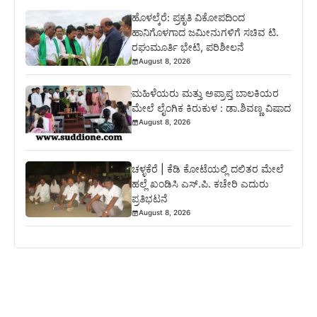
ಹೊಳಲ್ಕೆರೆ: ಪ್ರಕೃತಿ ವಿಕೋಪದಿಂದ
ಹಾನಿಗೊಳಗಾದ ಜಮೀನುಗಳಿಗೆ ಸಚಿವ ಟಿ.
ರಘುಮೂರ್ತಿ ಭೇಟಿ, ಪರಿಶೀಲನೆ
August 8, 2026
ಮಹಿಳೆಯರು ಮತ್ತು ಅಪ್ರಾಪ್ತ ಬಾಲಕಿಯರ
ಮೇಲೆ ಲೈಂಗಿಕ ಕಿರುಕುಳ : ಡಾ.ಶಿವಣ್ಣ ವಿಷಾದ
August 8, 2026
ಚಳ್ಳಕೆರೆ | ಕೆಡಿ ಕೋಟೆಯಲ್ಲಿ ದಲಿತರ ಮೇಲೆ
ಹಲ್ಲೆ ಖಂಡಿಸಿ ಎಸ್.ಪಿ. ಕಚೇರಿ ಎದುರು
ಪ್ರತಿಭಟನೆ
August 8, 2026