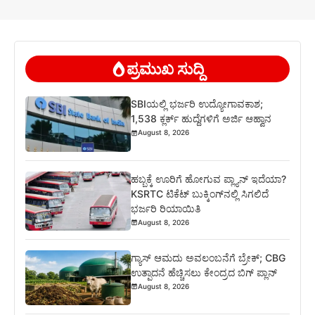
ಪ್ರಮುಖ ಸುದ್ದಿ
SBIಯಲ್ಲಿ ಭರ್ಜರಿ ಉದ್ಯೋಗಾವಕಾಶ;
1,538 ಕ್ಲರ್ಕ್ ಹುದ್ದೆಗಳಿಗೆ ಅರ್ಜಿ ಆಹ್ವಾನ
August 8, 2026
ಹಬ್ಬಕ್ಕೆ ಊರಿಗೆ ಹೋಗುವ ಪ್ಲ್ಯಾನ್ ಇದೆಯಾ?
KSRTC ಟಿಕೆಟ್ ಬುಕ್ಕಿಂಗ್‌ನಲ್ಲಿ ಸಿಗಲಿದೆ
ಭರ್ಜರಿ ರಿಯಾಯಿತಿ
August 8, 2026
ಗ್ಯಾಸ್ ಆಮದು ಅವಲಂಬನೆಗೆ ಬ್ರೇಕ್; CBG
ಉತ್ಪಾದನೆ ಹೆಚ್ಚಿಸಲು ಕೇಂದ್ರದ ಬಿಗ್ ಪ್ಲಾನ್
August 8, 2026