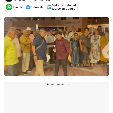
Add as a preferred
Join Us
Follow Us
source on Google
---Advertisement---