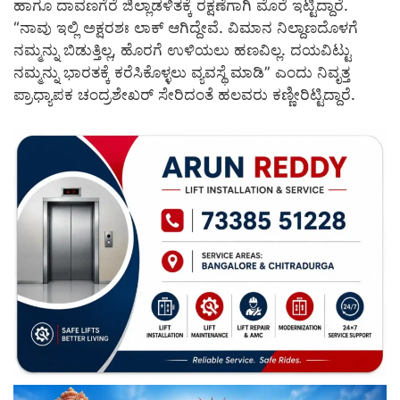
ಹಾಗೂ ದಾವಣಗೆರೆ ಜಿಲ್ಲಾಡಳಿತಕ್ಕೆ ರಕ್ಷಣೆಗಾಗಿ ಮೊರೆ ಇಟ್ಟಿದ್ದಾರೆ.
“ನಾವು ಇಲ್ಲಿ ಅಕ್ಷರಶಃ ಲಾಕ್ ಆಗಿದ್ದೇವೆ. ವಿಮಾನ ನಿಲ್ದಾಣದೊಳಗೆ
ನಮ್ಮನ್ನು ಬಿಡುತ್ತಿಲ್ಲ, ಹೊರಗೆ ಉಳಿಯಲು ಹಣವಿಲ್ಲ. ದಯವಿಟ್ಟು
ನಮ್ಮನ್ನು ಭಾರತಕ್ಕೆ ಕರೆಸಿಕೊಳ್ಳಲು ವ್ಯವಸ್ಥೆ ಮಾಡಿ” ಎಂದು ನಿವೃತ್ತ
ಪ್ರಾಧ್ಯಾಪಕ ಚಂದ್ರಶೇಖರ್ ಸೇರಿದಂತೆ ಹಲವರು ಕಣ್ಣೀರಿಟ್ಟಿದ್ದಾರೆ.