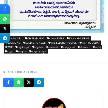
BENGALURU
CHITRADURGA
DAVANGERE
KANNADA NEWS
SUDDIONE
SUDDIONE NEWS
THE ELDERLY PEOPLE
TRIP TO DUBAI
WAR
ಕನ್ನಡ ನ್ಯೂಸ್
ಚಿತ್ರದುರ್ಗ
ದಾವಣಗೆರೆ
ದುಬೈ ಪ್ರವಾಸ
ಬೆಂಗಳೂರು
ಯುದ್ಧ
ವೃದ್ಧರು
ಸುದ್ದಿಒನ್
ಸುದ್ದಿಒನ್ ನ್ಯೂಸ್
SHARE THIS ARTICLE