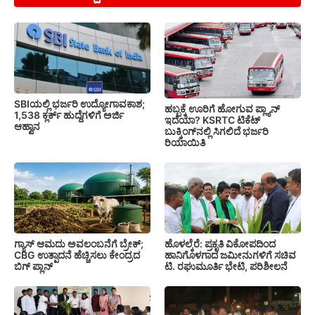
SBIಯಲ್ಲಿ ಭರ್ಜರಿ ಉದ್ಯೋಗಾವಕಾಶ;
ಹಬ್ಬಕ್ಕೆ ಊರಿಗೆ ಹೋಗುವ ಪ್ಲ್ಯಾನ್
1,538 ಕ್ಲರ್ಕ್ ಹುದ್ದೆಗಳಿಗೆ ಅರ್ಜಿ
ಇದೆಯಾ? KSRTC ಟಿಕೆಟ್
ಆಹ್ವಾನ
ಬುಕ್ಕಿಂಗ್‌ನಲ್ಲಿ ಸಿಗಲಿದೆ ಭರ್ಜರಿ
ರಿಯಾಯಿತಿ
ಗ್ಯಾಸ್ ಆಮದು ಅವಲಂಬನೆಗೆ ಬ್ರೇಕ್;
ಹೊಳಲ್ಕೆರೆ: ಪ್ರಕೃತಿ ವಿಕೋಪದಿಂದ
CBG ಉತ್ಪಾದನೆ ಹೆಚ್ಚಿಸಲು ಕೇಂದ್ರದ
ಹಾನಿಗೊಳಗಾದ ಜಮೀನುಗಳಿಗೆ ಸಚಿವ
ಬಿಗ್ ಪ್ಲಾನ್
ಟಿ. ರಘುಮೂರ್ತಿ ಭೇಟಿ, ಪರಿಶೀಲನೆ