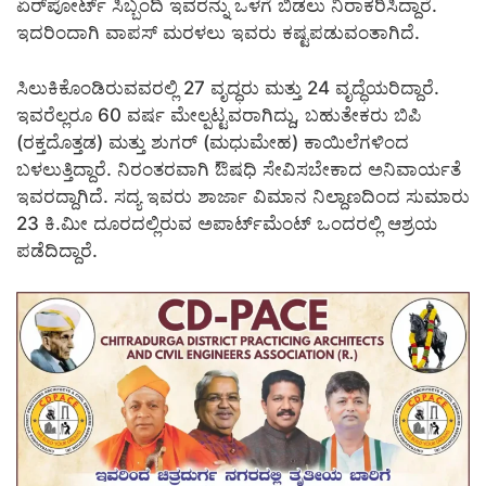
ಏರ್‌ಪೋರ್ಟ್ ಸಿಬ್ಬಂದಿ ಇವರನ್ನು ಒಳಗೆ ಬಿಡಲು ನಿರಾಕರಿಸಿದ್ದಾರೆ.
ಇದರಿಂದಾಗಿ ವಾಪಸ್ ಮರಳಲು ಇವರು ಕಷ್ಟಪಡುವಂತಾಗಿದೆ‌.
ಸಿಲುಕಿಕೊಂಡಿರುವವರಲ್ಲಿ 27 ವೃದ್ಧರು ಮತ್ತು 24 ವೃದ್ಧೆಯರಿದ್ದಾರೆ.
ಇವರೆಲ್ಲರೂ 60 ವರ್ಷ ಮೇಲ್ಪಟ್ಟವರಾಗಿದ್ದು, ಬಹುತೇಕರು ಬಿಪಿ
(ರಕ್ತದೊತ್ತಡ) ಮತ್ತು ಶುಗರ್ (ಮಧುಮೇಹ) ಕಾಯಿಲೆಗಳಿಂದ
ಬಳಲುತ್ತಿದ್ದಾರೆ. ನಿರಂತರವಾಗಿ ಔಷಧಿ ಸೇವಿಸಬೇಕಾದ ಅನಿವಾರ್ಯತೆ
ಇವರದ್ದಾಗಿದೆ. ಸದ್ಯ ಇವರು ಶಾರ್ಜಾ ವಿಮಾನ ನಿಲ್ದಾಣದಿಂದ ಸುಮಾರು
23 ಕಿ.ಮೀ ದೂರದಲ್ಲಿರುವ ಅಪಾರ್ಟ್‌ಮೆಂಟ್ ಒಂದರಲ್ಲಿ ಆಶ್ರಯ
ಪಡೆದಿದ್ದಾರೆ.