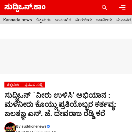
Skip
to
content
Men
Kannada news
ಚಿತ್ರದುರ್ಗ
ದಾವಣಗೆರೆ
ಬೆಂಗಳೂರು
ರಾಜಕೀಯ
ಚುನಾವಣೆ
ಚಿತ್ರದುರ್ಗ
ಪ್ರಮುಖ ಸುದ್ದಿ
ಸುದ್ದಿಒನ್ `ನೀರು ಉಳಿಸಿ’ ಅಭಿಯಾನ :
ಮಳೆನೀರು ಕೊಯ್ಲು ಪ್ರತಿಯೊಬ್ಬರ ಕರ್ತವ್ಯ:
ಜಲತಜ್ಞ ಎನ್. ಜೆ. ದೇವರಾಜ ರೆಡ್ಡಿ ಕರೆ
By
suddionenews
On: May 17, 2026 7:52 AM