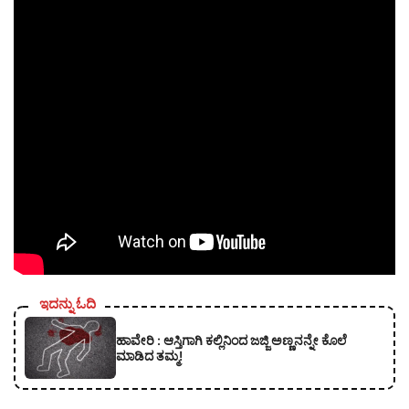
ಇದನ್ನು ಓದಿ
ಹಾವೇರಿ : ಆಸ್ತಿಗಾಗಿ ಕಲ್ಲಿನಿಂದ ಜಜ್ಜಿ ಅಣ್ಣನನ್ನೇ ಕೊಲೆ
ಮಾಡಿದ ತಮ್ಮ!