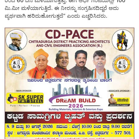
ರಿಂದ 60 ದಿನ ಮಳೆಯಾಗುತ್ತಿತ್ತು. ಈಗ ಅರ್ಧ ಗಂಟೆಯಲ್ಲೇ 100
ಮಿ.ಮೀ ಮಳೆಯಾಗುತ್ತಿದೆ. ಈ ನೀರನ್ನು ಸಂಗ್ರಹಿಸದಿದ್ದರೆ ಅದು
ವ್ಯರ್ಥವಾಗಿ ಹರಿದುಹೋಗುತ್ತದೆ” ಎಂದು ಎಚ್ಚರಿಸಿದರು.