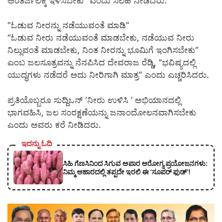
ಅಂತರ್ಜಲಕ್ಕೆ ಇಳಿಸಬೇಕು” ಎಂದು ಸಲಹೆ ನೀಡಿದರು.
“ಓಡುವ ನೀರನ್ನು ನಡೆಯುವಂತೆ ಮಾಡಿ”
“ಓಡುವ ನೀರು ನಡೆಯುವಂತೆ ಮಾಡಬೇಕು, ನಡೆಯುವ ನೀರು
ನಿಲ್ಲುವಂತೆ ಮಾಡಬೇಕು, ನಿಂತ ನೀರನ್ನು ಭೂಮಿಗೆ ಇಂಗಿಸಬೇಕು”
ಎಂಬ ಜಲಸೂತ್ರವನ್ನು ನೆನಪಿಸಿದ ದೇವರಾಜ ರೆಡ್ಡಿ, “ಭವಿಷ್ಯದಲ್ಲಿ
ಯುದ್ಧಗಳು ನಡೆದರೆ ಅದು ನೀರಿಗಾಗಿ ಮಾತ್ರ” ಎಂದು ಎಚ್ಚರಿಸಿದರು.
ಪ್ರತಿಯೊಬ್ಬರೂ ಸುದ್ದಿಒನ್‌ ‘ನೀರು ಉಳಿಸಿ ’ ಅಭಿಯಾನದಲ್ಲಿ
ಭಾಗವಹಿಸಿ, ಜಲ ಸಂರಕ್ಷಣೆಯನ್ನು ಜನಾಂದೋಲನವಾಗಿಸಬೇಕು
ಎಂದು ಅವರು ಕರೆ ನೀಡಿದರು.
ಇದನ್ನು ಓದಿ
ಸಿಹಿ ಗೆಣಸಿನಿಂದ ಸಿಗುವ ಅಪಾರ ಆರೋಗ್ಯ ಪ್ರಯೋಜನಗಳು:
ನಿಮ್ಮ ಆಹಾರದಲ್ಲಿ ತಪ್ಪದೇ ಇರಲಿ ಈ ‘ಸೂಪರ್ ಫುಡ್’!