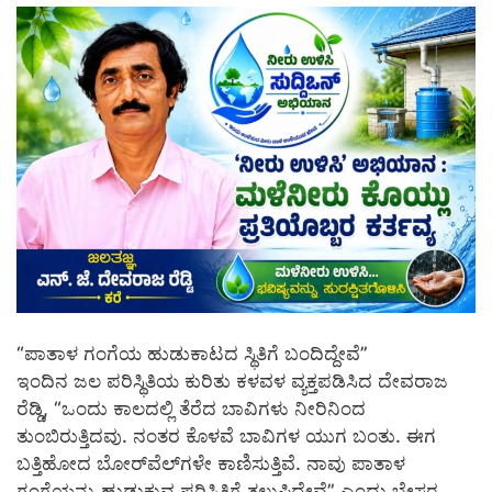
“ಪಾತಾಳ ಗಂಗೆಯ ಹುಡುಕಾಟದ ಸ್ಥಿತಿಗೆ ಬಂದಿದ್ದೇವೆ”
ಇಂದಿನ ಜಲ ಪರಿಸ್ಥಿತಿಯ ಕುರಿತು ಕಳವಳ ವ್ಯಕ್ತಪಡಿಸಿದ ದೇವರಾಜ
ರೆಡ್ಡಿ, “ಒಂದು ಕಾಲದಲ್ಲಿ ತೆರೆದ ಬಾವಿಗಳು ನೀರಿನಿಂದ
ತುಂಬಿರುತ್ತಿದವು. ನಂತರ ಕೊಳವೆ ಬಾವಿಗಳ ಯುಗ ಬಂತು. ಈಗ
ಬತ್ತಿಹೋದ ಬೋರ್‌ವೆಲ್‌ಗಳೇ ಕಾಣಿಸುತ್ತಿವೆ. ನಾವು ಪಾತಾಳ
ಗಂಗೆಯನ್ನು ಹುಡುಕುವ ಪರಿಸ್ಥಿತಿಗೆ ತಲುಪಿದ್ದೇವೆ” ಎಂದು ಬೇಸರ