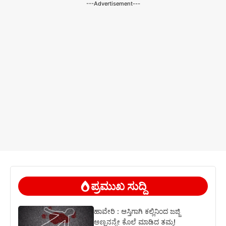
---Advertisement---
ಪ್ರಮುಖ ಸುದ್ದಿ
ಹಾವೇರಿ : ಆಸ್ತಿಗಾಗಿ ಕಲ್ಲಿನಿಂದ ಜಜ್ಜಿ
ಅಣ್ಣನನ್ನೇ ಕೊಲೆ ಮಾಡಿದ ತಮ್ಮ!