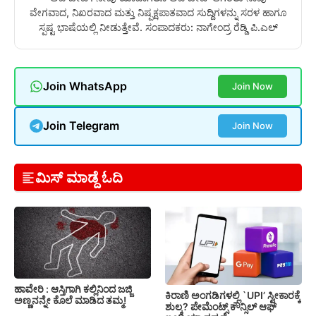
ವೇಗವಾದ, ನಿಖರವಾದ ಮತ್ತು ನಿಷ್ಪಕ್ಷಪಾತವಾದ ಸುದ್ದಿಗಳನ್ನು ಸರಳ ಹಾಗೂ
ಸ್ಪಷ್ಟ ಭಾಷೆಯಲ್ಲಿ ನೀಡುತ್ತೇವೆ. ಸಂಪಾದಕರು: ನಾಗೇಂದ್ರ ರೆಡ್ಡಿ ಪಿ.ಎಲ್
Join WhatsApp
Join Now
Join Telegram
Join Now
ಮಿಸ್ ಮಾಡ್ದೆ ಓದಿ
ಹಾವೇರಿ : ಆಸ್ತಿಗಾಗಿ ಕಲ್ಲಿನಿಂದ ಜಜ್ಜಿ
ಕಿರಾಣಿ ಅಂಗಡಿಗಳಲ್ಲಿ `UPI’ ಸ್ವೀಕಾರಕ್ಕೆ
ಅಣ್ಣನನ್ನೇ ಕೊಲೆ ಮಾಡಿದ ತಮ್ಮ!
ಶುಲ್ಕ? ಪೇಮೆಂಟ್ಸ್ ಕೌನ್ಸಿಲ್ ಆಫ್