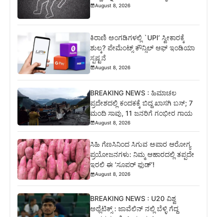
August 8, 2026
ಕಿರಾಣಿ ಅಂಗಡಿಗಳಲ್ಲಿ `UPI’ ಸ್ವೀಕಾರಕ್ಕೆ
ಶುಲ್ಕ? ಪೇಮೆಂಟ್ಸ್ ಕೌನ್ಸಿಲ್ ಆಫ್ ಇಂಡಿಯಾ
ಸ್ಪಷ್ಟನೆ
August 8, 2026
BREAKING NEWS : ಹಿಮಾಚಲ
ಪ್ರದೇಶದಲ್ಲಿ ಕಂದಕಕ್ಕೆ ಬಿದ್ದ ಖಾಸಗಿ ಬಸ್; 7
ಮಂದಿ ಸಾವು, 11 ಜನರಿಗೆ ಗಂಭೀರ ಗಾಯ
August 8, 2026
ಸಿಹಿ ಗೆಣಸಿನಿಂದ ಸಿಗುವ ಅಪಾರ ಆರೋಗ್ಯ
ಪ್ರಯೋಜನಗಳು: ನಿಮ್ಮ ಆಹಾರದಲ್ಲಿ ತಪ್ಪದೇ
ಇರಲಿ ಈ ‘ಸೂಪರ್ ಫುಡ್’!
August 8, 2026
BREAKING NEWS : U20 ವಿಶ್ವ
ಅಥ್ಲೆಟಿಕ್ಸ್‌ : ಜಾವೆಲಿನ್ ನಲ್ಲಿ ಬೆಳ್ಳಿ ಗೆದ್ದ