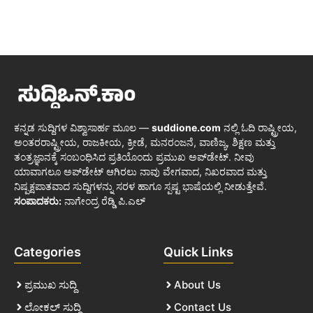
ಕನ್ನಡ ಸುದ್ದಿಗಳ ವಿಶ್ವಾಸಾರ್ಹ ಮೂಲ —
suddione.com
ನಲ್ಲಿ ಓದಿ ರಾಷ್ಟ್ರೀಯ,
ಅಂತರರಾಷ್ಟ್ರೀಯ, ರಾಜಕೀಯ, ಕ್ರೀಡೆ, ಮನರಂಜನೆ, ವಾಣಿಜ್ಯ, ಶಿಕ್ಷಣ ಮತ್ತು
ತಂತ್ರಜ್ಞಾನಕ್ಕೆ ಸಂಬಂಧಿಸಿದ ಪ್ರತಿಯೊಂದು ಪ್ರಮುಖ ಅಪ್‌ಡೇಟ್. ನೀವು
ಯಾವಾಗಲೂ ಅಪ್‌ಡೇಟ್ ಆಗಿರಲು ನಾವು ವೇಗವಾದ, ನಿಖರವಾದ ಮತ್ತು
ನಿಷ್ಪಕ್ಷಪಾತವಾದ ಸುದ್ದಿಗಳನ್ನು ಸರಳ ಹಾಗೂ ಸ್ಪಷ್ಟ ಭಾಷೆಯಲ್ಲಿ ನೀಡುತ್ತೇವೆ.
ಸಂಪಾದಕರು:
ನಾಗೇಂದ್ರ ರೆಡ್ಡಿ ಪಿ.ಎಲ್
Categories
Quick Links
ಪ್ರಮುಖ ಸುದ್ದಿ
About Us
ಲೋಕಲ್ ಸುದ್ದಿ
Contact Us