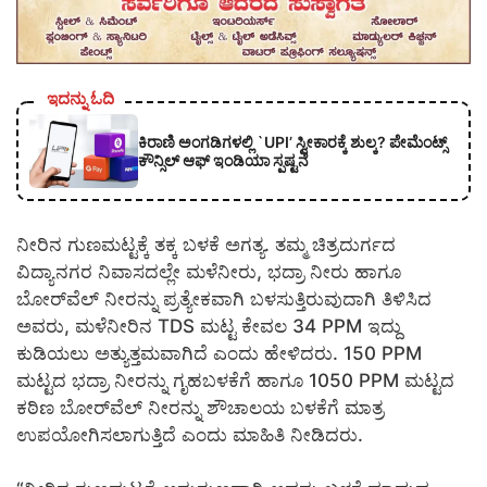
ಇದನ್ನು ಓದಿ
ಕಿರಾಣಿ ಅಂಗಡಿಗಳಲ್ಲಿ `UPI’ ಸ್ವೀಕಾರಕ್ಕೆ ಶುಲ್ಕ? ಪೇಮೆಂಟ್ಸ್
ಕೌನ್ಸಿಲ್ ಆಫ್ ಇಂಡಿಯಾ ಸ್ಪಷ್ಟನೆ
ನೀರಿನ ಗುಣಮಟ್ಟಕ್ಕೆ ತಕ್ಕ ಬಳಕೆ ಅಗತ್ಯ. ತಮ್ಮ ಚಿತ್ರದುರ್ಗದ
ವಿದ್ಯಾನಗರ ನಿವಾಸದಲ್ಲೇ ಮಳೆನೀರು, ಭದ್ರಾ ನೀರು ಹಾಗೂ
ಬೋರ್‌ವೆಲ್ ನೀರನ್ನು ಪ್ರತ್ಯೇಕವಾಗಿ ಬಳಸುತ್ತಿರುವುದಾಗಿ ತಿಳಿಸಿದ
ಅವರು, ಮಳೆನೀರಿನ TDS ಮಟ್ಟ ಕೇವಲ 34 PPM ಇದ್ದು
ಕುಡಿಯಲು ಅತ್ಯುತ್ತಮವಾಗಿದೆ ಎಂದು ಹೇಳಿದರು. 150 PPM
ಮಟ್ಟದ ಭದ್ರಾ ನೀರನ್ನು ಗೃಹಬಳಕೆಗೆ ಹಾಗೂ 1050 PPM ಮಟ್ಟದ
ಕಠಿಣ ಬೋರ್‌ವೆಲ್ ನೀರನ್ನು ಶೌಚಾಲಯ ಬಳಕೆಗೆ ಮಾತ್ರ
ಉಪಯೋಗಿಸಲಾಗುತ್ತಿದೆ ಎಂದು ಮಾಹಿತಿ ನೀಡಿದರು.