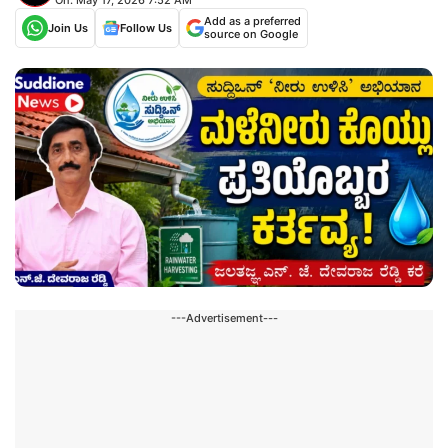
Add as a preferred
Join Us
Follow Us
source on Google
---Advertisement---