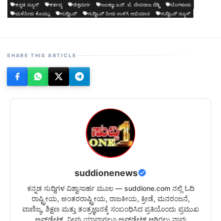
ಕನ್ನಡ ನ್ಯೂಸ್
ಕರ್ತವ್ಯ
ಚಿತ್ರದುರ್ಗ
ಜಲತಜ್ಞ ಎನ್. ಜೆ. ದೇವರಾಜ ರೆಡ್ಡಿ
ಬೆಂಗಳೂರು
ಮಳೆನೀರು ಕೊಯ್ಲು
ಸುದ್ದಿಒನ್
ಸುದ್ದಿಒನ್ ನೀರು ಉಳಿಸಿ ಅಭಿಯಾನ
ಸುದ್ದಿಒನ್ ನ್ಯೂಸ್
SHARE THIS ARTICLE
suddionenews
ಕನ್ನಡ ಸುದ್ದಿಗಳ ವಿಶ್ವಾಸಾರ್ಹ ಮೂಲ — suddione.com ನಲ್ಲಿ ಓದಿ
ರಾಷ್ಟ್ರೀಯ, ಅಂತರರಾಷ್ಟ್ರೀಯ, ರಾಜಕೀಯ, ಕ್ರೀಡೆ, ಮನರಂಜನೆ,
ವಾಣಿಜ್ಯ, ಶಿಕ್ಷಣ ಮತ್ತು ತಂತ್ರಜ್ಞಾನಕ್ಕೆ ಸಂಬಂಧಿಸಿದ ಪ್ರತಿಯೊಂದು ಪ್ರಮುಖ
ಅಪ್‌ಡೇಟ್. ನೀವು ಯಾವಾಗಲೂ ಅಪ್‌ಡೇಟ್ ಆಗಿರಲು ನಾವು