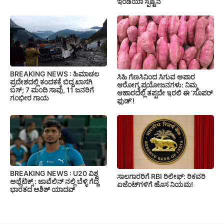
ಇಂಡಿಯಾ ಸ್ಪಷ್ಟನೆ
BREAKING NEWS : ಹಿಮಾಚಲ
ಸಿಹಿ ಗೆಣಸಿನಿಂದ ಸಿಗುವ ಅಪಾರ
ಪ್ರದೇಶದಲ್ಲಿ ಕಂದಕಕ್ಕೆ ಬಿದ್ದ ಖಾಸಗಿ
ಆರೋಗ್ಯ ಪ್ರಯೋಜನಗಳು: ನಿಮ್ಮ
ಬಸ್; 7 ಮಂದಿ ಸಾವು, 11 ಜನರಿಗೆ
ಆಹಾರದಲ್ಲಿ ತಪ್ಪದೇ ಇರಲಿ ಈ ‘ಸೂಪರ್
ಗಂಭೀರ ಗಾಯ
ಫುಡ್’!
BREAKING NEWS : U20 ವಿಶ್ವ
ಸಾಲಗಾರರಿಗೆ RBI ರಿಲೀಫ್‌: ರಿಕವರಿ
ಅಥ್ಲೆಟಿಕ್ಸ್‌ : ಜಾವೆಲಿನ್ ನಲ್ಲಿ ಬೆಳ್ಳಿ ಗೆದ್ದ
ಏಜೆಂಟ್‌ಗಳಿಗೆ ಹೊಸ ನಿಯಮ!
ಭಾರತದ ಆಶಿಶ್ ಯಾದವ್