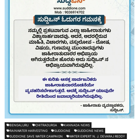
BENGALURU
CHITRADURGA
KANNADA NEWS
RAINWATER HARVESTING
SUDDIONE
SUDDIONE NEWS
SUDDIONE SAVE WATER CAMPAIGN
WATER EXPERT N. J. DEVARAJ REDDY