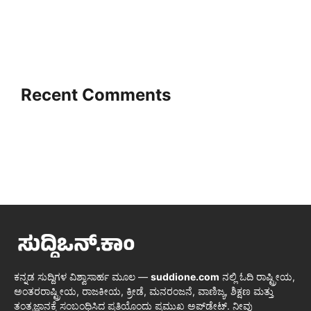
Recent Comments
ಕನ್ನಡ ಸುದ್ದಿಗಳ ವಿಶ್ವಾಸಾರ್ಹ ಮೂಲ —
suddione.com
ನಲ್ಲಿ ಓದಿ ರಾಷ್ಟ್ರೀಯ,
ಅಂತರರಾಷ್ಟ್ರೀಯ, ರಾಜಕೀಯ, ಕ್ರೀಡೆ, ಮನರಂಜನೆ, ವಾಣಿಜ್ಯ, ಶಿಕ್ಷಣ ಮತ್ತು
ತಂತ್ರಜ್ಞಾನಕ್ಕೆ ಸಂಬಂಧಿಸಿದ ಪ್ರತಿಯೊಂದು ಪ್ರಮುಖ ಅಪ್‌ಡೇಟ್. ನೀವು