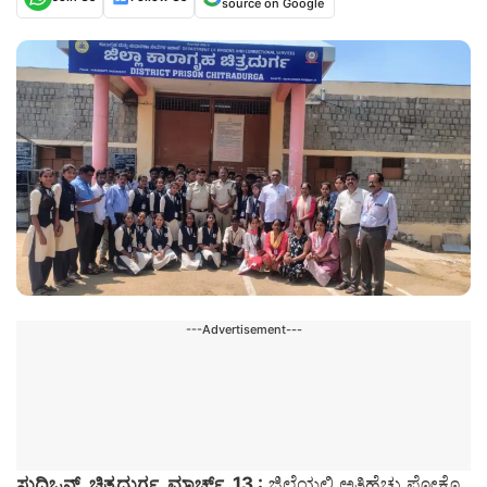
source on Google
---Advertisement---
ಸುದ್ದಿಒನ್, ಚಿತ್ರದುರ್ಗ, ಮಾರ್ಚ್. 13 :
ಜಿಲ್ಲೆಯಲ್ಲಿ ಅತಿಹೆಚ್ಚು ಪೋಕ್ಸೊ