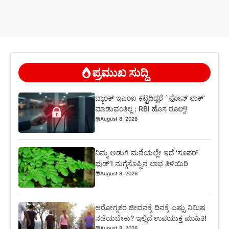
ಪ್ರಮುಖ ಸುದ್ದಿ
ಬ್ಯಾಂಕ್ ಇಎಂಐ ಕಟ್ಟದಿದ್ದರೆ `ಫೋನ್ ಲಾಕ್’
ಮಾಡುವಂತಿಲ್ಲ : RBI ಹೊಸ ರೂಲ್ಸ್!
August 8, 2026
ನಿಮ್ಮ ಅಡುಗೆ ಮನೆಯಲ್ಲೇ ಇದೆ ‘ಸೂಪರ್
ಫುಡ್’! ನುಗ್ಗೆಸೊಪ್ಪಿನ ಲಾಭ ತಿಳಿಯಿರಿ
August 8, 2026
ಆರೋಗ್ಯಕರ ಜೀವನಕ್ಕೆ ದಿನಕ್ಕೆ ಎಷ್ಟು ನಿಮಿಷ
ನಡೆಯಬೇಕು? ಇಲ್ಲಿದೆ ಉಪಯುಕ್ತ ಮಾಹಿತಿ!
August 8, 2026