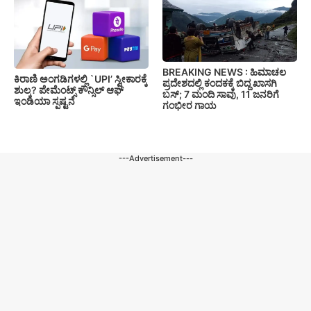
BREAKING NEWS : ಹಿಮಾಚಲ
ಕಿರಾಣಿ ಅಂಗಡಿಗಳಲ್ಲಿ `UPI’ ಸ್ವೀಕಾರಕ್ಕೆ
ಪ್ರದೇಶದಲ್ಲಿ ಕಂದಕಕ್ಕೆ ಬಿದ್ದ ಖಾಸಗಿ
ಶುಲ್ಕ? ಪೇಮೆಂಟ್ಸ್ ಕೌನ್ಸಿಲ್ ಆಫ್
ಬಸ್; 7 ಮಂದಿ ಸಾವು, 11 ಜನರಿಗೆ
ಇಂಡಿಯಾ ಸ್ಪಷ್ಟನೆ
ಗಂಭೀರ ಗಾಯ
---Advertisement---