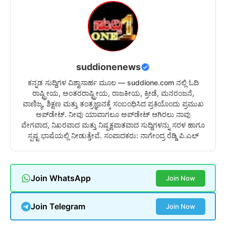
suddionenews
ಕನ್ನಡ ಸುದ್ದಿಗಳ ವಿಶ್ವಾಸಾರ್ಹ ಮೂಲ — suddione.com ನಲ್ಲಿ ಓದಿ
ರಾಷ್ಟ್ರೀಯ, ಅಂತರರಾಷ್ಟ್ರೀಯ, ರಾಜಕೀಯ, ಕ್ರೀಡೆ, ಮನರಂಜನೆ,
ವಾಣಿಜ್ಯ, ಶಿಕ್ಷಣ ಮತ್ತು ತಂತ್ರಜ್ಞಾನಕ್ಕೆ ಸಂಬಂಧಿಸಿದ ಪ್ರತಿಯೊಂದು ಪ್ರಮುಖ
ಅಪ್‌ಡೇಟ್. ನೀವು ಯಾವಾಗಲೂ ಅಪ್‌ಡೇಟ್ ಆಗಿರಲು ನಾವು
ವೇಗವಾದ, ನಿಖರವಾದ ಮತ್ತು ನಿಷ್ಪಕ್ಷಪಾತವಾದ ಸುದ್ದಿಗಳನ್ನು ಸರಳ ಹಾಗೂ
ಸ್ಪಷ್ಟ ಭಾಷೆಯಲ್ಲಿ ನೀಡುತ್ತೇವೆ. ಸಂಪಾದಕರು: ನಾಗೇಂದ್ರ ರೆಡ್ಡಿ ಪಿ.ಎಲ್
Join WhatsApp
Join Now
Join Telegram
Join Now