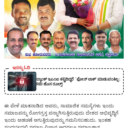
ಇದನ್ನು ಓದಿ
ಬ್ಯಾಂಕ್ ಇಎಂಐ ಕಟ್ಟದಿದ್ದರೆ `ಫೋನ್ ಲಾಕ್’ ಮಾಡುವಂತಿಲ್ಲ :
RBI ಹೊಸ ರೂಲ್ಸ್!
ಈ ವೇಳೆ ಮಾತನಾಡಿದ ಅವರು, ಸಾಮಾಜಿಕ ಸಮಸ್ಯೆಗಳು ಇಂದು
ಸಮಾಜವನ್ನು ರೋಗಗ್ರಸ್ತ ವನ್ನಾಗಿಸುತ್ತಿರುವುದು ದೇಶದ ಅಭಿವೃದ್ಧಿಗೆ
ಇಂದು ಅಡಚಣೆ ಆಗುತ್ತಿರುವುದನ್ನು ಗಮನಿಸಬಹುದು. ಇಂತಹ
ಸಂದರ್ಭದಲ್ಲಿ ಸಮಾಜ ವಿಜ್ಞಾನ ಅದರಲ್ಲೂ ಸಮಾಜಶಾಸ್ತ್ರ