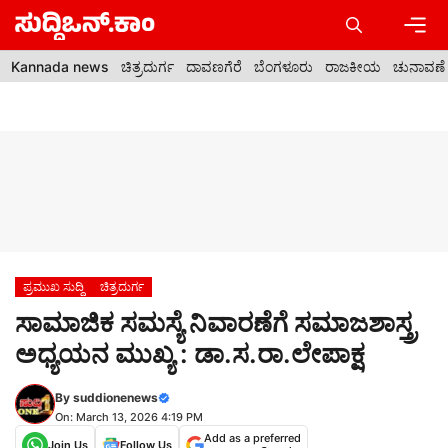
Skip
to
content
Men
Kannada news
ಚಿತ್ರದುರ್ಗ
ದಾವಣಗೆರೆ
ಬೆಂಗಳೂರು
ರಾಜಕೀಯ
ಚುನಾವಣೆ
ಪ್ರಮುಖ ಸುದ್ದಿ
ಚಿತ್ರದುರ್ಗ
ಸಾಮಾಜಿಕ ಸಮಸ್ಯೆ ನಿವಾರಣೆಗೆ ಸಮಾಜಶಾಸ್ತ್ರ
ಅಧ್ಯಯನ ಮುಖ್ಯ : ಡಾ.ಸ.ರಾ.ಲೇಪಾಕ್ಷ
By
suddionenews
On: March 13, 2026 4:19 PM
Add as a preferred
Join Us
Follow Us