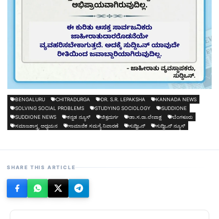
BENGALURU
CHITRADURGA
DR. S.R. LEPAKSHA
KANNADA NEWS
SOLVING SOCIAL PROBLEMS
STUDYING SOCIOLOGY
SUDDIONE
SUDDIONE NEWS
ಕನ್ನಡ ನ್ಯೂಸ್
ಚಿತ್ರದುರ್ಗ
ಡಾ.ಸ.ರಾ.ಲೇಪಾಕ್ಷ
ಬೆಂಗಳೂರು
ಸಮಾಜಶಾಸ್ತ್ರ ಅಧ್ಯಯನ
ಸಾಮಾಜಿಕ ಸಮಸ್ಯೆ ನಿವಾರಣೆ
ಸುದ್ದಿಒನ್
ಸುದ್ದಿಒನ್ ನ್ಯೂಸ್
SHARE THIS ARTICLE