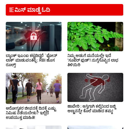
ಮಿಸ್ ಮಾಡ್ದೆ ಓದಿ
ಬ್ಯಾಂಕ್ ಇಎಂಐ ಕಟ್ಟದಿದ್ದರೆ `ಫೋನ್
ನಿಮ್ಮ ಅಡುಗೆ ಮನೆಯಲ್ಲೇ ಇದೆ
ಲಾಕ್’ ಮಾಡುವಂತಿಲ್ಲ : RBI ಹೊಸ
‘ಸೂಪರ್ ಫುಡ್’! ನುಗ್ಗೆಸೊಪ್ಪಿನ ಲಾಭ
ರೂಲ್ಸ್!
ತಿಳಿಯಿರಿ
ಹಾವೇರಿ : ಆಸ್ತಿಗಾಗಿ ಕಲ್ಲಿನಿಂದ ಜಜ್ಜಿ
ಆರೋಗ್ಯಕರ ಜೀವನಕ್ಕೆ ದಿನಕ್ಕೆ ಎಷ್ಟು
ಅಣ್ಣನನ್ನೇ ಕೊಲೆ ಮಾಡಿದ ತಮ್ಮ!
ನಿಮಿಷ ನಡೆಯಬೇಕು? ಇಲ್ಲಿದೆ
ಉಪಯುಕ್ತ ಮಾಹಿತಿ!