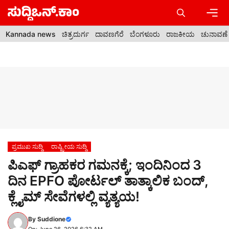
Skip
to
content
Men
Kannada news
ಚಿತ್ರದುರ್ಗ
ದಾವಣಗೆರೆ
ಬೆಂಗಳೂರು
ರಾಜಕೀಯ
ಚುನಾವಣೆ
ಪ್ರಮುಖ ಸುದ್ದಿ
ರಾಷ್ಟ್ರೀಯ ಸುದ್ದಿ
ಪಿಎಫ್ ಗ್ರಾಹಕರ ಗಮನಕ್ಕೆ; ಇಂದಿನಿಂದ 3
ದಿನ EPFO ಪೋರ್ಟಲ್ ತಾತ್ಕಾಲಿಕ ಬಂದ್,
ಕ್ಲೈಮ್ ಸೇವೆಗಳಲ್ಲಿ ವ್ಯತ್ಯಯ!
By
Suddione
On: June 26, 2026 6:32 AM