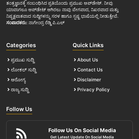
ತಂತ್ರಜ್ಞಾನಕ್ಕೆ ಸಂಬಂಧಿಸಿದ ಪ್ರತಿಯೊಂದು ಪ್ರಮುಖ ಅಪ್‌ಡೇಟ್. ನೀವು
ಯಾವಾಗಲೂ ಅಪ್‌ಡೇಟ್ ಆಗಿರಲು ನಾವು ವೇಗವಾದ, ನಿಖರವಾದ ಮತ್ತು
ನಿಷ್ಪಕ್ಷಪಾತವಾದ ಸುದ್ದಿಗಳನ್ನು ಸರಳ ಹಾಗೂ ಸ್ಪಷ್ಟ ಭಾಷೆಯಲ್ಲಿ ನೀಡುತ್ತೇವೆ.
ಸಂಪಾದಕರು:
ನಾಗೇಂದ್ರ ರೆಡ್ಡಿ ಪಿ.ಎಲ್
Categories
Quick Links
ಪ್ರಮುಖ ಸುದ್ದಿ
About Us
ಲೋಕಲ್ ಸುದ್ದಿ
Contact Us
ಆರೋಗ್ಯ
Disclaimer
ರಾಜ್ಯ ಸುದ್ದಿ
Privacy Policy
Follow Us
Follow Us On Social Media
Get Latest Update On Social Media