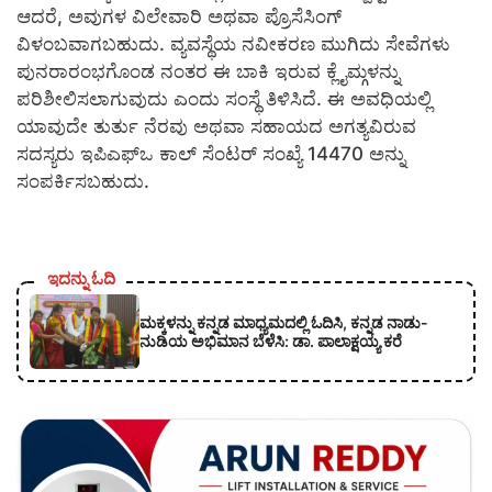
ಆದರೆ, ಅವುಗಳ ವಿಲೇವಾರಿ ಅಥವಾ ಪ್ರೊಸೆಸಿಂಗ್
ವಿಳಂಬವಾಗಬಹುದು. ವ್ಯವಸ್ಥೆಯ ನವೀಕರಣ ಮುಗಿದು ಸೇವೆಗಳು
ಪುನರಾರಂಭಗೊಂಡ ನಂತರ ಈ ಬಾಕಿ ಇರುವ ಕ್ಲೈಮ್ಗಳನ್ನು
ಪರಿಶೀಲಿಸಲಾಗುವುದು ಎಂದು ಸಂಸ್ಥೆ ತಿಳಿಸಿದೆ. ಈ ಅವಧಿಯಲ್ಲಿ
ಯಾವುದೇ ತುರ್ತು ನೆರವು ಅಥವಾ ಸಹಾಯದ ಅಗತ್ಯವಿರುವ
ಸದಸ್ಯರು ಇಪಿಎಫ್ಒ ಕಾಲ್ ಸೆಂಟರ್ ಸಂಖ್ಯೆ 14470 ಅನ್ನು
ಸಂಪರ್ಕಿಸಬಹುದು.
ಇದನ್ನು ಓದಿ
ಮಕ್ಕಳನ್ನು ಕನ್ನಡ ಮಾಧ್ಯಮದಲ್ಲಿ ಓದಿಸಿ, ಕನ್ನಡ ನಾಡು-
ನುಡಿಯ ಅಭಿಮಾನ ಬೆಳೆಸಿ: ಡಾ. ಪಾಲಾಕ್ಷಯ್ಯ ಕರೆ