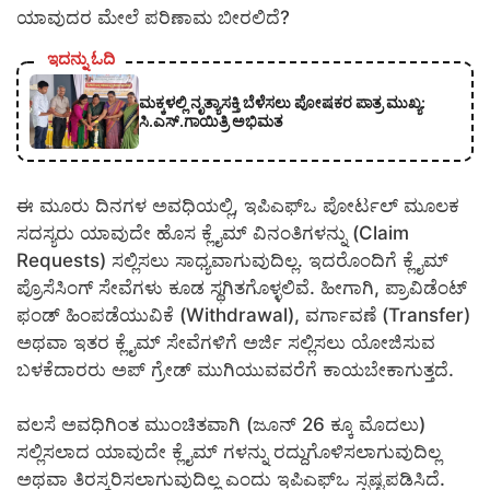
ಯಾವುದರ ಮೇಲೆ ಪರಿಣಾಮ ಬೀರಲಿದೆ?
ಇದನ್ನು ಓದಿ
ಮಕ್ಕಳಲ್ಲಿ ನೃತ್ಯಾಸಕ್ತಿ ಬೆಳೆಸಲು ಪೋಷಕರ ಪಾತ್ರ ಮುಖ್ಯ:
ಸಿ.ಎಸ್.ಗಾಯಿತ್ರಿ ಅಭಿಮತ
ಈ ಮೂರು ದಿನಗಳ ಅವಧಿಯಲ್ಲಿ, ಇಪಿಎಫ್ಒ ಪೋರ್ಟಲ್ ಮೂಲಕ
ಸದಸ್ಯರು ಯಾವುದೇ ಹೊಸ ಕ್ಲೈಮ್ ವಿನಂತಿಗಳನ್ನು (Claim
Requests) ಸಲ್ಲಿಸಲು ಸಾಧ್ಯವಾಗುವುದಿಲ್ಲ. ಇದರೊಂದಿಗೆ ಕ್ಲೈಮ್
ಪ್ರೊಸೆಸಿಂಗ್ ಸೇವೆಗಳು ಕೂಡ ಸ್ಥಗಿತಗೊಳ್ಳಲಿವೆ. ಹೀಗಾಗಿ, ಪ್ರಾವಿಡೆಂಟ್
ಫಂಡ್ ಹಿಂಪಡೆಯುವಿಕೆ (Withdrawal), ವರ್ಗಾವಣೆ (Transfer)
ಅಥವಾ ಇತರ ಕ್ಲೈಮ್ ಸೇವೆಗಳಿಗೆ ಅರ್ಜಿ ಸಲ್ಲಿಸಲು ಯೋಜಿಸುವ
ಬಳಕೆದಾರರು ಅಪ್ ಗ್ರೇಡ್ ಮುಗಿಯುವವರೆಗೆ ಕಾಯಬೇಕಾಗುತ್ತದೆ.
ವಲಸೆ ಅವಧಿಗಿಂತ ಮುಂಚಿತವಾಗಿ (ಜೂನ್ 26 ಕ್ಕೂ ಮೊದಲು)
ಸಲ್ಲಿಸಲಾದ ಯಾವುದೇ ಕ್ಲೈಮ್ ಗಳನ್ನು ರದ್ದುಗೊಳಿಸಲಾಗುವುದಿಲ್ಲ
ಅಥವಾ ತಿರಸ್ಕರಿಸಲಾಗುವುದಿಲ್ಲ ಎಂದು ಇಪಿಎಫ್ಒ ಸ್ಪಷ್ಟಪಡಿಸಿದೆ.