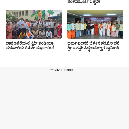
ಶಂಕರಮೂರ್ತಿ ಎಚ್ಚರಿಕೆ
ದಾವಣಗೆರೆಯಲ್ಲಿ ಕ್ವಿಟ್ ಇಂಡಿಯಾ
ಧರ್ಮ ಎಂದರೆ ಬೆಳಕಿನ ಸತ್ಯಶೋಧನೆ :
ಚಳುವಳಿಯ 84ನೇ ವರ್ಷಾಚರಣೆ
ಶ್ರೀ ಇಮ್ಮಡಿ ಸಿದ್ಧರಾಮೇಶ್ವರ ಸ್ವಾಮೀಜಿ
---Advertisement---