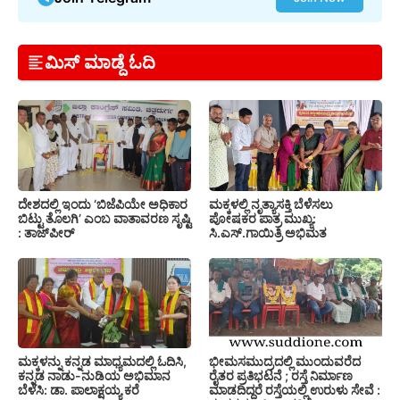
ಮಿಸ್ ಮಾಡ್ದೆ ಓದಿ
ದೇಶದಲ್ಲಿ ಇಂದು ‘ಬಿಜೆಪಿಯೇ ಅಧಿಕಾರ
ಮಕ್ಕಳಲ್ಲಿ ನೃತ್ಯಾಸಕ್ತಿ ಬೆಳೆಸಲು
ಬಿಟ್ಟು ತೊಲಗಿ’ ಎಂಬ ವಾತಾವರಣ ಸೃಷ್ಟಿ
ಪೋಷಕರ ಪಾತ್ರ ಮುಖ್ಯ:
: ತಾಜ್‌ಪೀರ್
ಸಿ.ಎಸ್.ಗಾಯಿತ್ರಿ ಅಭಿಮತ
ಮಕ್ಕಳನ್ನು ಕನ್ನಡ ಮಾಧ್ಯಮದಲ್ಲಿ ಓದಿಸಿ,
ಭೀಮಸಮುದ್ರದಲ್ಲಿ ಮುಂದುವರೆದ
ಕನ್ನಡ ನಾಡು-ನುಡಿಯ ಅಭಿಮಾನ
ರೈತರ ಪ್ರತಿಭಟನೆ ; ರಸ್ತೆ ನಿರ್ಮಾಣ
ಬೆಳೆಸಿ: ಡಾ. ಪಾಲಾಕ್ಷಯ್ಯ ಕರೆ
ಮಾಡದಿದ್ದರೆ ರಸ್ತೆಯಲ್ಲಿ ಉರುಳು ಸೇವೆ :