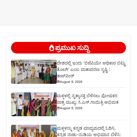
ಪ್ರಮುಖ ಸುದ್ದಿ
ದೇಶದಲ್ಲಿ ಇಂದು ‘ಬಿಜೆಪಿಯೇ ಅಧಿಕಾರ ಬಿಟ್ಟು
ತೊಲಗಿ’ ಎಂಬ ವಾತಾವರಣ ಸೃಷ್ಟಿ :
ತಾಜ್‌ಪೀರ್
August 9, 2026
ಮಕ್ಕಳಲ್ಲಿ ನೃತ್ಯಾಸಕ್ತಿ ಬೆಳೆಸಲು ಪೋಷಕರ
ಪಾತ್ರ ಮುಖ್ಯ: ಸಿ.ಎಸ್.ಗಾಯಿತ್ರಿ ಅಭಿಮತ
August 9, 2026
ಮಕ್ಕಳನ್ನು ಕನ್ನಡ ಮಾಧ್ಯಮದಲ್ಲಿ ಓದಿಸಿ,
ಕನ್ನಡ ನಾಡು-ನುಡಿಯ ಅಭಿಮಾನ ಬೆಳೆಸಿ: