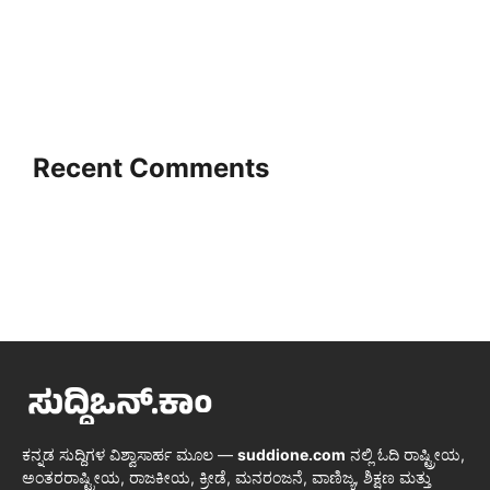
Recent Comments
ಕನ್ನಡ ಸುದ್ದಿಗಳ ವಿಶ್ವಾಸಾರ್ಹ ಮೂಲ —
suddione.com
ನಲ್ಲಿ ಓದಿ ರಾಷ್ಟ್ರೀಯ,
ಅಂತರರಾಷ್ಟ್ರೀಯ, ರಾಜಕೀಯ, ಕ್ರೀಡೆ, ಮನರಂಜನೆ, ವಾಣಿಜ್ಯ, ಶಿಕ್ಷಣ ಮತ್ತು