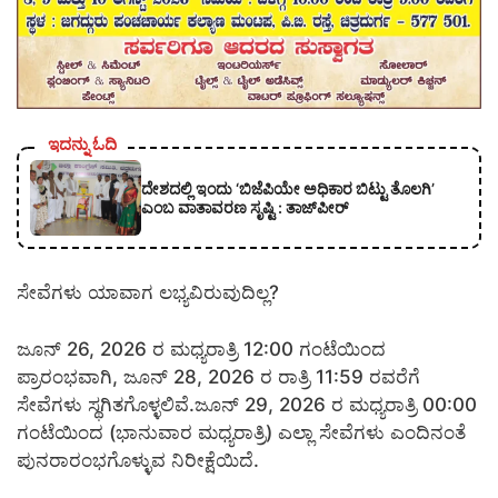
ಇದನ್ನು ಓದಿ
ದೇಶದಲ್ಲಿ ಇಂದು ‘ಬಿಜೆಪಿಯೇ ಅಧಿಕಾರ ಬಿಟ್ಟು ತೊಲಗಿ’
ಎಂಬ ವಾತಾವರಣ ಸೃಷ್ಟಿ : ತಾಜ್‌ಪೀರ್
ಸೇವೆಗಳು ಯಾವಾಗ ಲಭ್ಯವಿರುವುದಿಲ್ಲ?
ಜೂನ್ 26, 2026 ರ ಮಧ್ಯರಾತ್ರಿ 12:00 ಗಂಟೆಯಿಂದ
ಪ್ರಾರಂಭವಾಗಿ, ಜೂನ್ 28, 2026 ರ ರಾತ್ರಿ 11:59 ರವರೆಗೆ
ಸೇವೆಗಳು ಸ್ಥಗಿತಗೊಳ್ಳಲಿವೆ.ಜೂನ್ 29, 2026 ರ ಮಧ್ಯರಾತ್ರಿ 00:00
ಗಂಟೆಯಿಂದ (ಭಾನುವಾರ ಮಧ್ಯರಾತ್ರಿ) ಎಲ್ಲಾ ಸೇವೆಗಳು ಎಂದಿನಂತೆ
ಪುನರಾರಂಭಗೊಳ್ಳುವ ನಿರೀಕ್ಷೆಯಿದೆ.