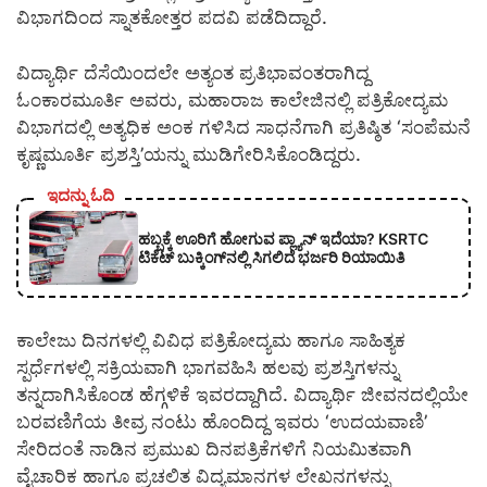
ವಿಭಾಗದಿಂದ ಸ್ನಾತಕೋತ್ತರ ಪದವಿ ಪಡೆದಿದ್ದಾರೆ.
​ವಿದ್ಯಾರ್ಥಿ ದೆಸೆಯಿಂದಲೇ ಅತ್ಯಂತ ಪ್ರತಿಭಾವಂತರಾಗಿದ್ದ
ಓಂಕಾರಮೂರ್ತಿ ಅವರು, ಮಹಾರಾಜ ಕಾಲೇಜಿನಲ್ಲಿ ಪತ್ರಿಕೋದ್ಯಮ
ವಿಭಾಗದಲ್ಲಿ ಅತ್ಯಧಿಕ ಅಂಕ ಗಳಿಸಿದ ಸಾಧನೆಗಾಗಿ ಪ್ರತಿಷ್ಠಿತ ‘ಸಂಪೆಮನೆ
ಕೃಷ್ಣಮೂರ್ತಿ ಪ್ರಶಸ್ತಿ’ಯನ್ನು ಮುಡಿಗೇರಿಸಿಕೊಂಡಿದ್ದರು.
ಇದನ್ನು ಓದಿ
ಹಬ್ಬಕ್ಕೆ ಊರಿಗೆ ಹೋಗುವ ಪ್ಲ್ಯಾನ್ ಇದೆಯಾ? KSRTC
ಟಿಕೆಟ್ ಬುಕ್ಕಿಂಗ್‌ನಲ್ಲಿ ಸಿಗಲಿದೆ ಭರ್ಜರಿ ರಿಯಾಯಿತಿ
ಕಾಲೇಜು ದಿನಗಳಲ್ಲಿ ವಿವಿಧ ಪತ್ರಿಕೋದ್ಯಮ ಹಾಗೂ ಸಾಹಿತ್ಯಕ
ಸ್ಪರ್ಧೆಗಳಲ್ಲಿ ಸಕ್ರಿಯವಾಗಿ ಭಾಗವಹಿಸಿ ಹಲವು ಪ್ರಶಸ್ತಿಗಳನ್ನು
ತನ್ನದಾಗಿಸಿಕೊಂಡ ಹೆಗ್ಗಳಿಕೆ ಇವರದ್ದಾಗಿದೆ.
ವಿದ್ಯಾರ್ಥಿ ಜೀವನದಲ್ಲಿಯೇ
ಬರವಣಿಗೆಯ ತೀವ್ರ ನಂಟು ಹೊಂದಿದ್ದ ಇವರು ‘ಉದಯವಾಣಿ’
ಸೇರಿದಂತೆ ನಾಡಿನ ಪ್ರಮುಖ ದಿನಪತ್ರಿಕೆಗಳಿಗೆ ನಿಯಮಿತವಾಗಿ
ವೈಚಾರಿಕ ಹಾಗೂ ಪ್ರಚಲಿತ ವಿದ್ಯಮಾನಗಳ ಲೇಖನಗಳನ್ನು