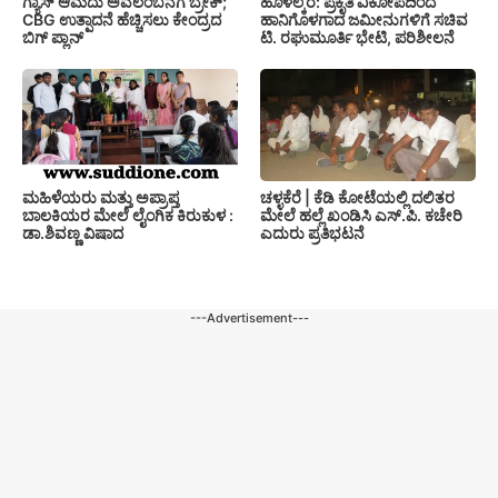
ಗ್ಯಾಸ್ ಆಮದು ಅವಲಂಬನೆಗೆ ಬ್ರೇಕ್;
ಹೊಳಲ್ಕೆರೆ: ಪ್ರಕೃತಿ ವಿಕೋಪದಿಂದ
CBG ಉತ್ಪಾದನೆ ಹೆಚ್ಚಿಸಲು ಕೇಂದ್ರದ
ಹಾನಿಗೊಳಗಾದ ಜಮೀನುಗಳಿಗೆ ಸಚಿವ
ಬಿಗ್ ಪ್ಲಾನ್
ಟಿ. ರಘುಮೂರ್ತಿ ಭೇಟಿ, ಪರಿಶೀಲನೆ
ಚಳ್ಳಕೆರೆ | ಕೆಡಿ ಕೋಟೆಯಲ್ಲಿ ದಲಿತರ
ಮಹಿಳೆಯರು ಮತ್ತು ಅಪ್ರಾಪ್ತ
ಮೇಲೆ ಹಲ್ಲೆ ಖಂಡಿಸಿ ಎಸ್.ಪಿ. ಕಚೇರಿ
ಬಾಲಕಿಯರ ಮೇಲೆ ಲೈಂಗಿಕ ಕಿರುಕುಳ :
ಎದುರು ಪ್ರತಿಭಟನೆ
ಡಾ.ಶಿವಣ್ಣ ವಿಷಾದ
---Advertisement---