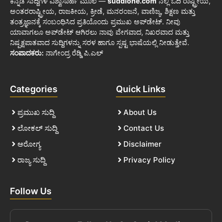
ಕನ್ನಡ ಸುದ್ದಿಗಳ ವಿಶ್ವಾಸಾರ್ಹ ಮೂಲ —
suddione.com
ನಲ್ಲಿ ಓದಿ ರಾಷ್ಟ್ರೀಯ,
ಅಂತರರಾಷ್ಟ್ರೀಯ, ರಾಜಕೀಯ, ಕ್ರೀಡೆ, ಮನರಂಜನೆ, ವಾಣಿಜ್ಯ, ಶಿಕ್ಷಣ ಮತ್ತು
ತಂತ್ರಜ್ಞಾನಕ್ಕೆ ಸಂಬಂಧಿಸಿದ ಪ್ರತಿಯೊಂದು ಪ್ರಮುಖ ಅಪ್‌ಡೇಟ್. ನೀವು
ಯಾವಾಗಲೂ ಅಪ್‌ಡೇಟ್ ಆಗಿರಲು ನಾವು ವೇಗವಾದ, ನಿಖರವಾದ ಮತ್ತು
ನಿಷ್ಪಕ್ಷಪಾತವಾದ ಸುದ್ದಿಗಳನ್ನು ಸರಳ ಹಾಗೂ ಸ್ಪಷ್ಟ ಭಾಷೆಯಲ್ಲಿ ನೀಡುತ್ತೇವೆ.
ಸಂಪಾದಕರು:
ನಾಗೇಂದ್ರ ರೆಡ್ಡಿ ಪಿ.ಎಲ್
Categories
Quick Links
ಪ್ರಮುಖ ಸುದ್ದಿ
About Us
ಲೋಕಲ್ ಸುದ್ದಿ
Contact Us
ಆರೋಗ್ಯ
Disclaimer
ರಾಜ್ಯ ಸುದ್ದಿ
Privacy Policy
Follow Us