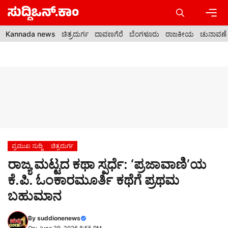
Skip
to
content
Men
Kannada news
ಚಿತ್ರದುರ್ಗ
ದಾವಣಗೆರೆ
ಬೆಂಗಳೂರು
ರಾಜಕೀಯ
ಚುನಾವಣೆ
ಪ್ರಮುಖ ಸುದ್ದಿ
ಚಿತ್ರದುರ್ಗ
ರಾಜ್ಯ ಮಟ್ಟದ ಕಥಾ ಸ್ಪರ್ಧೆ: ‘ಪ್ರಜಾವಾಣಿ’ಯ
ಕೆ.ಪಿ. ಓಂಕಾರಮೂರ್ತಿ ಕಥೆಗೆ ಪ್ರಥಮ
ಬಹುಮಾನ
By
suddionenews
On: June 29, 2026 8:55 PM