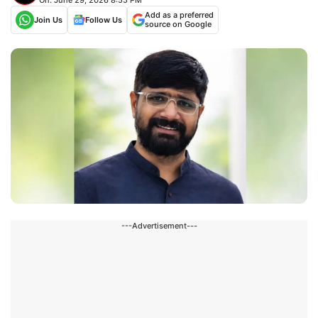
Add as a preferred
Join Us
Follow Us
source on Google
---Advertisement---