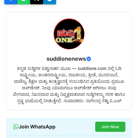
suddionenews
ಕನ್ನಡ ಸುದ್ದಿಗಳ ವಿಶ್ವಾಸಾರ್ಹ ಮೂಲ — suddione.com ನಲ್ಲಿ ಓದಿ
ರಾಷ್ಟ್ರೀಯ, ಅಂತರರಾಷ್ಟ್ರೀಯ, ರಾಜಕೀಯ, ಕ್ರೀಡೆ, ಮನರಂಜನೆ,
ವಾಣಿಜ್ಯ, ಶಿಕ್ಷಣ ಮತ್ತು ತಂತ್ರಜ್ಞಾನಕ್ಕೆ ಸಂಬಂಧಿಸಿದ ಪ್ರತಿಯೊಂದು ಪ್ರಮುಖ
ಅಪ್‌ಡೇಟ್. ನೀವು ಯಾವಾಗಲೂ ಅಪ್‌ಡೇಟ್ ಆಗಿರಲು ನಾವು
ವೇಗವಾದ, ನಿಖರವಾದ ಮತ್ತು ನಿಷ್ಪಕ್ಷಪಾತವಾದ ಸುದ್ದಿಗಳನ್ನು ಸರಳ ಹಾಗೂ
ಸ್ಪಷ್ಟ ಭಾಷೆಯಲ್ಲಿ ನೀಡುತ್ತೇವೆ. ಸಂಪಾದಕರು: ನಾಗೇಂದ್ರ ರೆಡ್ಡಿ ಪಿ.ಎಲ್
Join WhatsApp
Join Now