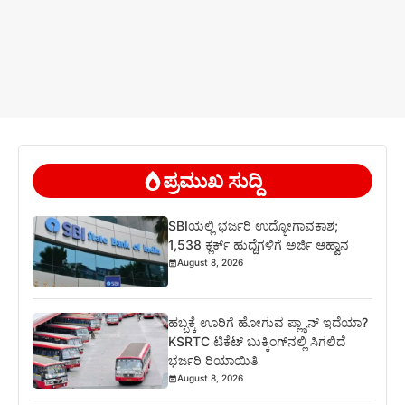
ಪ್ರಮುಖ ಸುದ್ದಿ
SBIಯಲ್ಲಿ ಭರ್ಜರಿ ಉದ್ಯೋಗಾವಕಾಶ;
1,538 ಕ್ಲರ್ಕ್ ಹುದ್ದೆಗಳಿಗೆ ಅರ್ಜಿ ಆಹ್ವಾನ
August 8, 2026
ಹಬ್ಬಕ್ಕೆ ಊರಿಗೆ ಹೋಗುವ ಪ್ಲ್ಯಾನ್ ಇದೆಯಾ?
KSRTC ಟಿಕೆಟ್ ಬುಕ್ಕಿಂಗ್‌ನಲ್ಲಿ ಸಿಗಲಿದೆ
ಭರ್ಜರಿ ರಿಯಾಯಿತಿ
August 8, 2026