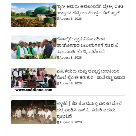
ಗ್ಯಾಸ್ ಆಮದು ಅವಲಂಬನೆಗೆ ಬ್ರೇಕ್; CBG
ಉತ್ಪಾದನೆ ಹೆಚ್ಚಿಸಲು ಕೇಂದ್ರದ ಬಿಗ್ ಪ್ಲಾನ್
August 8, 2026
ಹೊಳಲ್ಕೆರೆ: ಪ್ರಕೃತಿ ವಿಕೋಪದಿಂದ
ಹಾನಿಗೊಳಗಾದ ಜಮೀನುಗಳಿಗೆ ಸಚಿವ ಟಿ.
ರಘುಮೂರ್ತಿ ಭೇಟಿ, ಪರಿಶೀಲನೆ
August 8, 2026
ಮಹಿಳೆಯರು ಮತ್ತು ಅಪ್ರಾಪ್ತ ಬಾಲಕಿಯರ
ಮೇಲೆ ಲೈಂಗಿಕ ಕಿರುಕುಳ : ಡಾ.ಶಿವಣ್ಣ ವಿಷಾದ
August 8, 2026
ಚಳ್ಳಕೆರೆ | ಕೆಡಿ ಕೋಟೆಯಲ್ಲಿ ದಲಿತರ ಮೇಲೆ
ಹಲ್ಲೆ ಖಂಡಿಸಿ ಎಸ್.ಪಿ. ಕಚೇರಿ ಎದುರು
ಪ್ರತಿಭಟನೆ
August 8, 2026