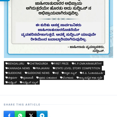
BENGALURU
CHITRADURGA
FIRST PRIZE
K.P.OMKARAMURTHY
KANNADA NEWS
PRAJAVANI
STATE LEVEL STORY COMPETITION
SUDDIONE
SUDDIONE NEWS
ಕಥೆ
ಕನ್ನಡ ನ್ಯೂಸ್
ಕೆ.ಪಿ. ಓಂಕಾರಮೂರ್ತಿ
ಚಿತ್ರದುರ್ಗ
ಪ್ರಜಾವಾಣಿ
ಪ್ರಥಮ ಬಹುಮಾನ
ಬೆಂಗಳೂರು
ರಾಜ್ಯ ಮಟ್ಟದ ಕಥಾ ಸ್ಪರ್ಧೆ
ಸುದ್ದಿಒನ್
ಸುದ್ದಿಒನ್ ನ್ಯೂಸ್
SHARE THIS ARTICLE