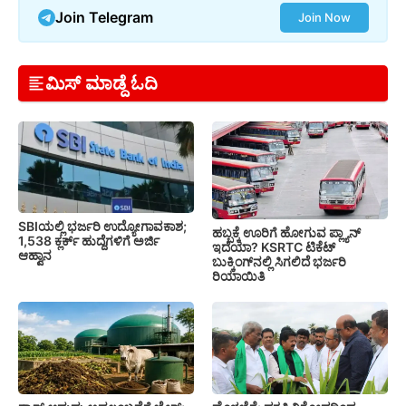
Join Telegram
Join Now
ಮಿಸ್ ಮಾಡ್ದೆ ಓದಿ
SBIಯಲ್ಲಿ ಭರ್ಜರಿ ಉದ್ಯೋಗಾವಕಾಶ;
ಹಬ್ಬಕ್ಕೆ ಊರಿಗೆ ಹೋಗುವ ಪ್ಲ್ಯಾನ್
1,538 ಕ್ಲರ್ಕ್ ಹುದ್ದೆಗಳಿಗೆ ಅರ್ಜಿ
ಇದೆಯಾ? KSRTC ಟಿಕೆಟ್
ಆಹ್ವಾನ
ಬುಕ್ಕಿಂಗ್‌ನಲ್ಲಿ ಸಿಗಲಿದೆ ಭರ್ಜರಿ
ರಿಯಾಯಿತಿ